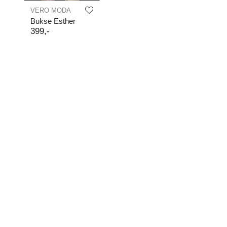
VERO MODA
Bukse Esther
399
,-