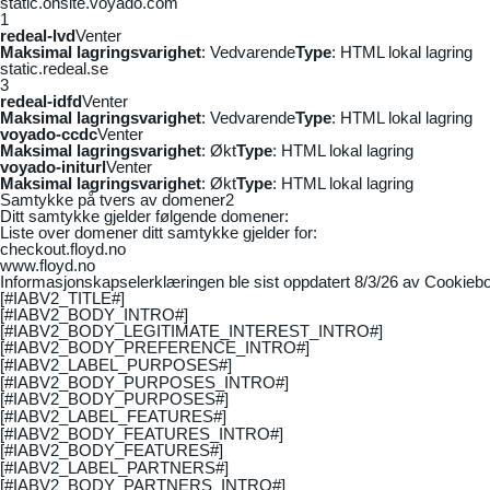
static.onsite.voyado.com
1
redeal-lvd
Venter
Maksimal lagringsvarighet
: Vedvarende
Type
: HTML lokal lagring
static.redeal.se
3
redeal-idfd
Venter
Maksimal lagringsvarighet
: Vedvarende
Type
: HTML lokal lagring
voyado-ccdc
Venter
Maksimal lagringsvarighet
: Økt
Type
: HTML lokal lagring
voyado-initurl
Venter
Maksimal lagringsvarighet
: Økt
Type
: HTML lokal lagring
Samtykke på tvers av domener
2
Ditt samtykke gjelder følgende domener:
Liste over domener ditt samtykke gjelder for:
checkout.floyd.no
www.floyd.no
Informasjonskapselerklæringen ble sist oppdatert 8/3/26 av
Cookiebo
[#IABV2_TITLE#]
[#IABV2_BODY_INTRO#]
[#IABV2_BODY_LEGITIMATE_INTEREST_INTRO#]
[#IABV2_BODY_PREFERENCE_INTRO#]
[#IABV2_LABEL_PURPOSES#]
[#IABV2_BODY_PURPOSES_INTRO#]
[#IABV2_BODY_PURPOSES#]
[#IABV2_LABEL_FEATURES#]
[#IABV2_BODY_FEATURES_INTRO#]
[#IABV2_BODY_FEATURES#]
[#IABV2_LABEL_PARTNERS#]
[#IABV2_BODY_PARTNERS_INTRO#]