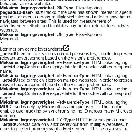
behaviour across websites.
Maksimal lagringsvarighet
: Økt
Type
: Pikselsporing
pagead/1p-user-list/#
Tracks if the user has shown interest in specif
products or events across multiple websites and detects how the us
navigates between sites. This is used for measurement of
advertisement efforts and facilitates payment of referral-fees betwee
websites.
Maksimal lagringsvarighet
: Økt
Type
: Pikselsporing
Microsoft
7
Lær mer om denne leverandøren
_uetsid
Used to track visitors on multiple websites, in order to presen
relevant advertisement based on the visitor's preferences.
Maksimal lagringsvarighet
: Vedvarende
Type
: HTML lokal lagring
_uetsid_exp
Contains the expiry-date for the cookie with correspond
name.
Maksimal lagringsvarighet
: Vedvarende
Type
: HTML lokal lagring
_uetvid
Used to track visitors on multiple websites, in order to presen
relevant advertisement based on the visitor's preferences.
Maksimal lagringsvarighet
: Vedvarende
Type
: HTML lokal lagring
_uetvid_exp
Contains the expiry-date for the cookie with correspond
name.
Maksimal lagringsvarighet
: Vedvarende
Type
: HTML lokal lagring
MUID
Used widely by Microsoft as a unique user ID. The cookie
enables user tracking by synchronising the ID across many Microsof
domains.
Maksimal lagringsvarighet
: 1 år
Type
: HTTP-informasjonskapsel
_uetsid
Collects data on visitor behaviour from multiple websites, in
order to present more relevant advertisement - This also allows the