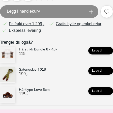
Legg i handlekurv
Fri frakt over 1 299,-
Gratis bytte og enkel retur
Ekspress levering
Trenger du også?
Hårstrikk Bundle 8 - 4pk
Legg til
115
,-
Satengskjerf 018
Legg til
199
,-
Hårklype Love 5cm
Legg til
115
,-