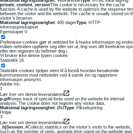
Maksimal lagringsvarighet
: Vedvarende
Type
: HTML lokal lagring
private_content_version
This cookie is necessary for the cache
function. A cache is used by the website to optimize the response ti
between the visitor and the website. The cache is usually stored on t
visitor’s browser.
Maksimal lagringsvarighet
: 400 dager
Type
: HTTP-
informasjonskapsel
Egenskaper
0
Preferanse-cookies gjør et nettsted for å huske informasjon og endre
måten nettsiden oppfører seg eller ser ut, ting som ditt foretrukne sp
eller den regionen du befinner deg i.
Vi bruker ikke denne typen cookies
Statistikk
16
Statistikk-cookies hjelper eiere til å forstå hvordan besøkende
kommuniserer med nettsteder ved å samle inn og rapportere
informasjon anonymt.
Adobe Inc.
1
Lær mer om denne leverandøren
p.gif
Keeps track of special fonts used on the website for internal
analysis. The cookie does not register any visitor data.
Maksimal lagringsvarighet
: Økt
Type
: Pikselsporing
Hotjar
3
Lær mer om denne leverandøren
_hjSession_#
Collects statistics on the visitor's visits to the website,
such as the number of visits, average time spent on the website and