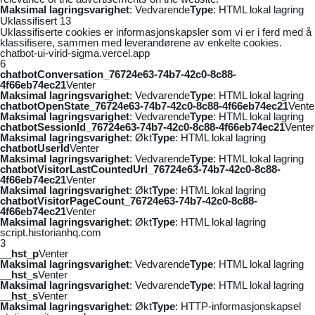
Maksimal lagringsvarighet
: Vedvarende
Type
: HTML lokal lagring
Uklassifisert
13
Uklassifiserte cookies er informasjonskapsler som vi er i ferd med å
klassifisere, sammen med leverandørene av enkelte cookies.
chatbot-ui-virid-sigma.vercel.app
6
chatbotConversation_76724e63-74b7-42c0-8c88-
4f66eb74ec21
Venter
Maksimal lagringsvarighet
: Vedvarende
Type
: HTML lokal lagring
chatbotOpenState_76724e63-74b7-42c0-8c88-4f66eb74ec21
Vente
Maksimal lagringsvarighet
: Vedvarende
Type
: HTML lokal lagring
chatbotSessionId_76724e63-74b7-42c0-8c88-4f66eb74ec21
Venter
Maksimal lagringsvarighet
: Økt
Type
: HTML lokal lagring
chatbotUserId
Venter
Maksimal lagringsvarighet
: Vedvarende
Type
: HTML lokal lagring
chatbotVisitorLastCountedUrl_76724e63-74b7-42c0-8c88-
4f66eb74ec21
Venter
Maksimal lagringsvarighet
: Økt
Type
: HTML lokal lagring
chatbotVisitorPageCount_76724e63-74b7-42c0-8c88-
4f66eb74ec21
Venter
Maksimal lagringsvarighet
: Økt
Type
: HTML lokal lagring
script.historianhq.com
3
__hst_p
Venter
Maksimal lagringsvarighet
: Vedvarende
Type
: HTML lokal lagring
__hst_s
Venter
Maksimal lagringsvarighet
: Vedvarende
Type
: HTML lokal lagring
__hst_s
Venter
Maksimal lagringsvarighet
: Økt
Type
: HTTP-informasjonskapsel