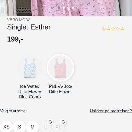
VERO MODA
Singlet Esther
0.0
star
199
,-
rating
Ice Water/
Pink-A-Boo/
Ditte Flower
Ditte Flower
Blue Comb
Velg størrelse:
Usikker på størrelsen?
XS
S
M
L
XL