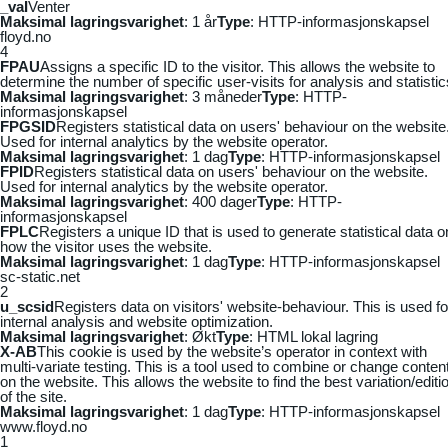
_vaI
Venter
Maksimal lagringsvarighet
: 1 år
Type
: HTTP-informasjonskapsel
floyd.no
4
FPAU
Assigns a specific ID to the visitor. This allows the website to
determine the number of specific user-visits for analysis and statistic
Maksimal lagringsvarighet
: 3 måneder
Type
: HTTP-
informasjonskapsel
FPGSID
Registers statistical data on users' behaviour on the website
Used for internal analytics by the website operator.
Maksimal lagringsvarighet
: 1 dag
Type
: HTTP-informasjonskapsel
FPID
Registers statistical data on users' behaviour on the website.
Used for internal analytics by the website operator.
Maksimal lagringsvarighet
: 400 dager
Type
: HTTP-
informasjonskapsel
FPLC
Registers a unique ID that is used to generate statistical data o
how the visitor uses the website.
Maksimal lagringsvarighet
: 1 dag
Type
: HTTP-informasjonskapsel
sc-static.net
2
u_scsid
Registers data on visitors' website-behaviour. This is used fo
internal analysis and website optimization.
Maksimal lagringsvarighet
: Økt
Type
: HTML lokal lagring
X-AB
This cookie is used by the website’s operator in context with
multi-variate testing. This is a tool used to combine or change conten
on the website. This allows the website to find the best variation/editi
of the site.
Maksimal lagringsvarighet
: 1 dag
Type
: HTTP-informasjonskapsel
www.floyd.no
1