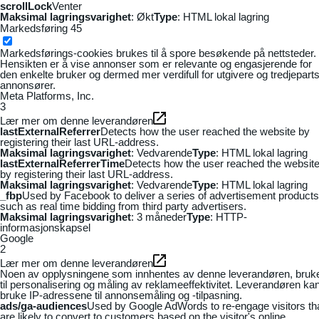
scrollLock
Venter
Maksimal lagringsvarighet
: Økt
Type
: HTML lokal lagring
Markedsføring
45
Markedsførings-cookies brukes til å spore besøkende på nettsteder.
Hensikten er å vise annonser som er relevante og engasjerende for
den enkelte bruker og dermed mer verdifull for utgivere og tredjepart
annonsører.
Meta Platforms, Inc.
3
Lær mer om denne leverandøren
lastExternalReferrer
Detects how the user reached the website by
registering their last URL-address.
Maksimal lagringsvarighet
: Vedvarende
Type
: HTML lokal lagring
lastExternalReferrerTime
Detects how the user reached the websit
by registering their last URL-address.
Maksimal lagringsvarighet
: Vedvarende
Type
: HTML lokal lagring
_fbp
Used by Facebook to deliver a series of advertisement products
such as real time bidding from third party advertisers.
Maksimal lagringsvarighet
: 3 måneder
Type
: HTTP-
informasjonskapsel
Google
2
Lær mer om denne leverandøren
Noen av opplysningene som innhentes av denne leverandøren, bruk
til personalisering og måling av reklameeffektivitet. Leverandøren ka
bruke IP-adressene til annonsemåling og -tilpasning.
ads/ga-audiences
Used by Google AdWords to re-engage visitors th
are likely to convert to customers based on the visitor's online