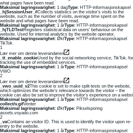
what pages have been read.
Maksimal lagringsvarighet
: 1 dag
Type
: HTTP-informasjonskapsel
_hjSessionUser_#
Collects statistics on the visitor's visits to the
website, such as the number of visits, average time spent on the
website and what pages have been read.
Maksimal lagringsvarighet
: 1 år
Type
: HTTP-informasjonskapsel
_hjTLDTest
Registers statistical data on users' behaviour on the
website. Used for internal analytics by the website operator.
Maksimal lagringsvarighet
: Økt
Type
: HTTP-informasjonskapsel
TikTok
1
Lær mer om denne leverandøren
_tt_enable_cookie
Used by the social networking service, TikTok, fo
tracking the use of embedded services.
Maksimal lagringsvarighet
: 1 år
Type
: HTTP-informasjonskapsel
VWO
2
Lær mer om denne leverandøren
_vwo_uuid_v2
This cookie is set to make split-tests on the website,
which optimizes the website's relevance towards the visitor – the
cookie can also be set to improve the visitor's experience on a websi
Maksimal lagringsvarighet
: 1 år
Type
: HTTP-informasjonskapsel
collect/v.gif
Venter
Maksimal lagringsvarighet
: Økt
Type
: Pikselsporing
assets.voyado.com
2
_va
Contains an visitor ID. This is used to identify the visitor upon re-
entry to the website.
Maksimal lagringsvarighet
: 1 år
Type
: HTTP-informasjonskapsel