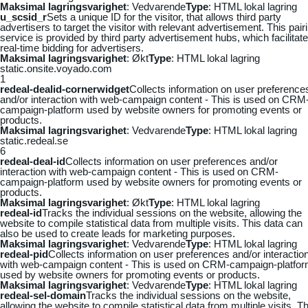
Maksimal lagringsvarighet
: Vedvarende
Type
: HTML lokal lagring
u_scsid_r
Sets a unique ID for the visitor, that allows third party
advertisers to target the visitor with relevant advertisement. This pair
service is provided by third party advertisement hubs, which facilitat
real-time bidding for advertisers.
Maksimal lagringsvarighet
: Økt
Type
: HTML lokal lagring
static.onsite.voyado.com
1
redeal-dealid-cornerwidget
Collects information on user preference
and/or interaction with web-campaign content - This is used on CRM
campaign-platform used by website owners for promoting events or
products.
Maksimal lagringsvarighet
: Vedvarende
Type
: HTML lokal lagring
static.redeal.se
6
redeal-deal-id
Collects information on user preferences and/or
interaction with web-campaign content - This is used on CRM-
campaign-platform used by website owners for promoting events or
products.
Maksimal lagringsvarighet
: Økt
Type
: HTML lokal lagring
redeal-id
Tracks the individual sessions on the website, allowing the
website to compile statistical data from multiple visits. This data can
also be used to create leads for marketing purposes.
Maksimal lagringsvarighet
: Vedvarende
Type
: HTML lokal lagring
redeal-pid
Collects information on user preferences and/or interactio
with web-campaign content - This is used on CRM-campaign-platfo
used by website owners for promoting events or products.
Maksimal lagringsvarighet
: Vedvarende
Type
: HTML lokal lagring
redeal-sel-domain
Tracks the individual sessions on the website,
allowing the website to compile statistical data from multiple visits. Th