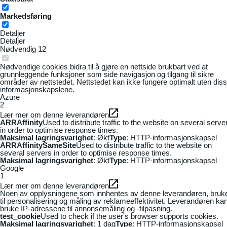
Markedsføring
Detaljer
Detaljer
Nødvendig
12
Nødvendige cookies bidra til å gjøre en nettside brukbart ved at
grunnleggende funksjoner som side navigasjon og tilgang til sikre
områder av nettstedet. Nettstedet kan ikke fungere optimalt uten dis
informasjonskapslene.
Azure
2
Lær mer om denne leverandøren
ARRAffinity
Used to distribute traffic to the website on several serve
in order to optimise response times.
Maksimal lagringsvarighet
: Økt
Type
: HTTP-informasjonskapsel
ARRAffinitySameSite
Used to distribute traffic to the website on
several servers in order to optimise response times.
Maksimal lagringsvarighet
: Økt
Type
: HTTP-informasjonskapsel
Google
1
Lær mer om denne leverandøren
Noen av opplysningene som innhentes av denne leverandøren, bruk
til personalisering og måling av reklameeffektivitet. Leverandøren ka
bruke IP-adressene til annonsemåling og -tilpasning.
test_cookie
Used to check if the user's browser supports cookies.
Maksimal lagringsvarighet
: 1 dag
Type
: HTTP-informasjonskapsel