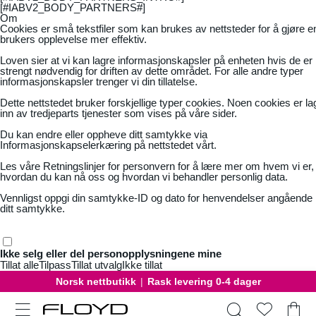
[#IABV2_BODY_PARTNERS#]
Om
Cookies er små tekstfiler som kan brukes av nettsteder for å gjøre e
brukers opplevelse mer effektiv.
Loven sier at vi kan lagre informasjonskapsler på enheten hvis de er
strengt nødvendig for driften av dette området. For alle andre typer
informasjonskapsler trenger vi din tillatelse.
Dette nettstedet bruker forskjellige typer cookies. Noen cookies er la
inn av tredjeparts tjenester som vises på våre sider.
Du kan endre eller oppheve ditt samtykke via
Informasjonskapselerkæring på nettstedet vårt.
Les våre
Retningslinjer for personvern
for å lære mer om hvem vi er,
hvordan du kan nå oss og hvordan vi behandler personlig data.
Vennligst oppgi din samtykke-ID og dato for henvendelser angående
ditt samtykke.
Ikke selg eller del personopplysningene mine
Tillat alle
Tilpass
Tillat utvalg
Ikke tillat
Norsk nettbutikk
|
Rask levering 0-4 dager