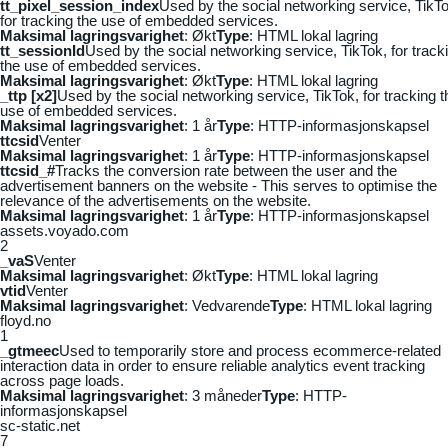
tt_pixel_session_index
Used by the social networking service, TikTo
for tracking the use of embedded services.
Maksimal lagringsvarighet
: Økt
Type
: HTML lokal lagring
tt_sessionId
Used by the social networking service, TikTok, for track
the use of embedded services.
Maksimal lagringsvarighet
: Økt
Type
: HTML lokal lagring
_ttp [x2]
Used by the social networking service, TikTok, for tracking t
use of embedded services.
Maksimal lagringsvarighet
: 1 år
Type
: HTTP-informasjonskapsel
ttcsid
Venter
Maksimal lagringsvarighet
: 1 år
Type
: HTTP-informasjonskapsel
ttcsid_#
Tracks the conversion rate between the user and the
advertisement banners on the website - This serves to optimise the
relevance of the advertisements on the website.
Maksimal lagringsvarighet
: 1 år
Type
: HTTP-informasjonskapsel
assets.voyado.com
2
_vaS
Venter
Maksimal lagringsvarighet
: Økt
Type
: HTML lokal lagring
vtid
Venter
Maksimal lagringsvarighet
: Vedvarende
Type
: HTML lokal lagring
floyd.no
1
_gtmeec
Used to temporarily store and process ecommerce-related
interaction data in order to ensure reliable analytics event tracking
across page loads.
Maksimal lagringsvarighet
: 3 måneder
Type
: HTTP-
informasjonskapsel
sc-static.net
7