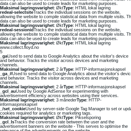
data can also be used to create leads for marketing purposes.
Maksimal lagringsvarighet
: Økt
Type
: HTML lokal lagring
redeal-selectsite
Tracks the individual sessions on the website,
allowing the website to compile statistical data from multiple visits. Th
data can also be used to create leads for marketing purposes.
Maksimal lagringsvarighet
: Økt
Type
: HTML lokal lagring
redeal-sessionid
Tracks the individual sessions on the website,
allowing the website to compile statistical data from multiple visits. Th
data can also be used to create leads for marketing purposes.
Maksimal lagringsvarighet
: Økt
Type
: HTML lokal lagring
www.collect.floyd.no
5
_ga
Used to send data to Google Analytics about the visitor's device
and behavior. Tracks the visitor across devices and marketing
channels.
Maksimal lagringsvarighet
: 2 år
Type
: HTTP-informasjonskapsel
_ga_#
Used to send data to Google Analytics about the visitor's devi
and behavior. Tracks the visitor across devices and marketing
channels.
Maksimal lagringsvarighet
: 2 år
Type
: HTTP-informasjonskapsel
_gcl_au
Used by Google AdSense for experimenting with
advertisement efficiency across websites using their services.
Maksimal lagringsvarighet
: 3 måneder
Type
: HTTP-
informasjonskapsel
_/set_cookie
Used by server-side Google Tag Manager to set or upd
cookies required for analytics or marketing tags.
Maksimal lagringsvarighet
: Økt
Type
: Pikselsporing
_gcl_ls
Tracks the conversion rate between the user and the
advertisement banners on the website - This serves to optimise the
relevance of the advertisements on the website.