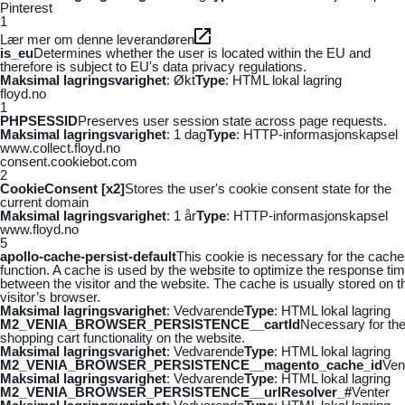
Pinterest
1
Lær mer om denne leverandøren
is_eu
Determines whether the user is located within the EU and
therefore is subject to EU's data privacy regulations.
Maksimal lagringsvarighet
: Økt
Type
: HTML lokal lagring
floyd.no
1
PHPSESSID
Preserves user session state across page requests.
Maksimal lagringsvarighet
: 1 dag
Type
: HTTP-informasjonskapsel
www.collect.floyd.no
consent.cookiebot.com
2
CookieConsent [x2]
Stores the user's cookie consent state for the
current domain
Maksimal lagringsvarighet
: 1 år
Type
: HTTP-informasjonskapsel
www.floyd.no
5
apollo-cache-persist-default
This cookie is necessary for the cache
function. A cache is used by the website to optimize the response ti
between the visitor and the website. The cache is usually stored on t
visitor’s browser.
Maksimal lagringsvarighet
: Vedvarende
Type
: HTML lokal lagring
M2_VENIA_BROWSER_PERSISTENCE__cartId
Necessary for th
shopping cart functionality on the website.
Maksimal lagringsvarighet
: Vedvarende
Type
: HTML lokal lagring
M2_VENIA_BROWSER_PERSISTENCE__magento_cache_id
Ven
Maksimal lagringsvarighet
: Vedvarende
Type
: HTML lokal lagring
M2_VENIA_BROWSER_PERSISTENCE__urlResolver_#
Venter