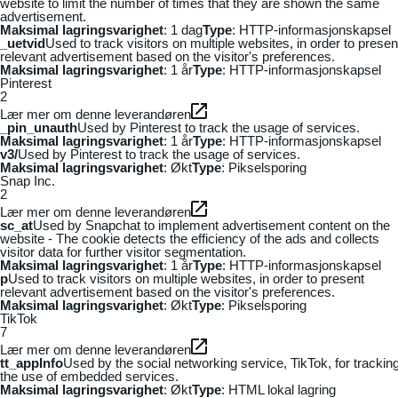
website to limit the number of times that they are shown the same
advertisement.
Maksimal lagringsvarighet
: 1 dag
Type
: HTTP-informasjonskapsel
_uetvid
Used to track visitors on multiple websites, in order to presen
relevant advertisement based on the visitor's preferences.
Maksimal lagringsvarighet
: 1 år
Type
: HTTP-informasjonskapsel
Pinterest
2
Lær mer om denne leverandøren
_pin_unauth
Used by Pinterest to track the usage of services.
Maksimal lagringsvarighet
: 1 år
Type
: HTTP-informasjonskapsel
v3/
Used by Pinterest to track the usage of services.
Maksimal lagringsvarighet
: Økt
Type
: Pikselsporing
Snap Inc.
2
Lær mer om denne leverandøren
sc_at
Used by Snapchat to implement advertisement content on the
website - The cookie detects the efficiency of the ads and collects
visitor data for further visitor segmentation.
Maksimal lagringsvarighet
: 1 år
Type
: HTTP-informasjonskapsel
p
Used to track visitors on multiple websites, in order to present
relevant advertisement based on the visitor's preferences.
Maksimal lagringsvarighet
: Økt
Type
: Pikselsporing
TikTok
7
Lær mer om denne leverandøren
tt_appInfo
Used by the social networking service, TikTok, for trackin
the use of embedded services.
Maksimal lagringsvarighet
: Økt
Type
: HTML lokal lagring