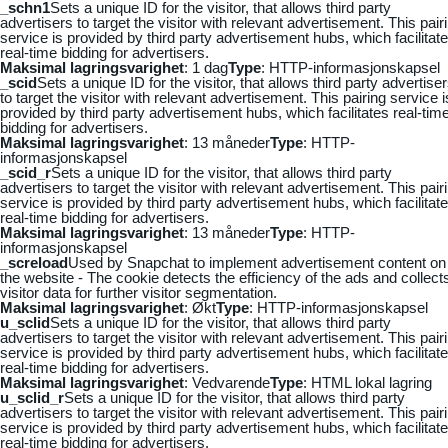
_schn1
Sets a unique ID for the visitor, that allows third party
advertisers to target the visitor with relevant advertisement. This pair
service is provided by third party advertisement hubs, which facilitat
real-time bidding for advertisers.
Maksimal lagringsvarighet
: 1 dag
Type
: HTTP-informasjonskapsel
_scid
Sets a unique ID for the visitor, that allows third party advertise
to target the visitor with relevant advertisement. This pairing service i
provided by third party advertisement hubs, which facilitates real-tim
bidding for advertisers.
Maksimal lagringsvarighet
: 13 måneder
Type
: HTTP-
informasjonskapsel
_scid_r
Sets a unique ID for the visitor, that allows third party
advertisers to target the visitor with relevant advertisement. This pair
service is provided by third party advertisement hubs, which facilitat
real-time bidding for advertisers.
Maksimal lagringsvarighet
: 13 måneder
Type
: HTTP-
informasjonskapsel
_screload
Used by Snapchat to implement advertisement content on
the website - The cookie detects the efficiency of the ads and collect
visitor data for further visitor segmentation.
Maksimal lagringsvarighet
: Økt
Type
: HTTP-informasjonskapsel
u_sclid
Sets a unique ID for the visitor, that allows third party
advertisers to target the visitor with relevant advertisement. This pair
service is provided by third party advertisement hubs, which facilitat
real-time bidding for advertisers.
Maksimal lagringsvarighet
: Vedvarende
Type
: HTML lokal lagring
u_sclid_r
Sets a unique ID for the visitor, that allows third party
advertisers to target the visitor with relevant advertisement. This pair
service is provided by third party advertisement hubs, which facilitat
real-time bidding for advertisers.