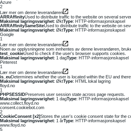
Azure
2
Lær mer om denne leverandøren
ARRAffinity
Used to distribute traffic to the website on several serv
Maksimal lagringsvarighet
: Økt
Type
: HTTP-informasjonskapsel
ARRAffinitySameSite
Used to distribute traffic to the website on se
Maksimal lagringsvarighet
: Økt
Type
: HTTP-informasjonskapsel
Google
1
Lær mer om denne leverandøren
Noen av opplysningene som innhentes av denne leverandøren, brukes t
test_cookie
Used to check if the user's browser supports cookies.
Maksimal lagringsvarighet
: 1 dag
Type
: HTTP-informasjonskapsel
Pinterest
1
Lær mer om denne leverandøren
is_eu
Determines whether the user is located within the EU and theref
Maksimal lagringsvarighet
: Økt
Type
: HTML lokal lagring
floyd.no
1
PHPSESSID
Preserves user session state across page requests.
Maksimal lagringsvarighet
: 1 dag
Type
: HTTP-informasjonskapsel
www.collect.floyd.no
consent.cookiebot.com
2
CookieConsent [x2]
Stores the user's cookie consent state for the 
Maksimal lagringsvarighet
: 1 år
Type
: HTTP-informasjonskapsel
www.floyd.no
5