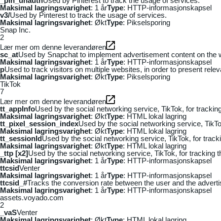
_pin_unauth
Used by Pinterest to track the usage of services.
Maksimal lagringsvarighet
: 1 år
Type
: HTTP-informasjonskapsel
v3/
Used by Pinterest to track the usage of services.
Maksimal lagringsvarighet
: Økt
Type
: Pikselsporing
Snap Inc.
2
Lær mer om denne leverandøren
sc_at
Used by Snapchat to implement advertisement content on the webs
Maksimal lagringsvarighet
: 1 år
Type
: HTTP-informasjonskapsel
p
Used to track visitors on multiple websites, in order to present rele
Maksimal lagringsvarighet
: Økt
Type
: Pikselsporing
TikTok
7
Lær mer om denne leverandøren
tt_appInfo
Used by the social networking service, TikTok, for tracki
Maksimal lagringsvarighet
: Økt
Type
: HTML lokal lagring
tt_pixel_session_index
Used by the social networking service, TikTo
Maksimal lagringsvarighet
: Økt
Type
: HTML lokal lagring
tt_sessionId
Used by the social networking service, TikTok, for trac
Maksimal lagringsvarighet
: Økt
Type
: HTML lokal lagring
_ttp [x2]
Used by the social networking service, TikTok, for tracking
Maksimal lagringsvarighet
: 1 år
Type
: HTTP-informasjonskapsel
ttcsid
Venter
Maksimal lagringsvarighet
: 1 år
Type
: HTTP-informasjonskapsel
ttcsid_#
Tracks the conversion rate between the user and the adverti
Maksimal lagringsvarighet
: 1 år
Type
: HTTP-informasjonskapsel
assets.voyado.com
2
_vaS
Venter
Maksimal lagringsvarighet
: Økt
Type
: HTML lokal lagring