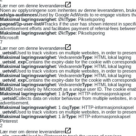
Lær mer om denne leverandøren
Noen av opplysningene som innhentes av denne leverandøren, brukes t
ads/ga-audiences
Used by Google AdWords to re-engage visitors that
Maksimal lagringsvarighet
: Økt
Type
: Pikselsporing
pagead/1p-user-list/#
Tracks if the user has shown interest in speci
advertisement efforts and facilitates payment of referral-fees betwee
Maksimal lagringsvarighet
: Økt
Type
: Pikselsporing
Microsoft
7
Lær mer om denne leverandøren
_uetsid
Used to track visitors on multiple websites, in order to prese
Maksimal lagringsvarighet
: Vedvarende
Type
: HTML lokal lagring
_uetsid_exp
Contains the expiry-date for the cookie with correspond
Maksimal lagringsvarighet
: Vedvarende
Type
: HTML lokal lagring
_uetvid
Used to track visitors on multiple websites, in order to prese
Maksimal lagringsvarighet
: Vedvarende
Type
: HTML lokal lagring
_uetvid_exp
Contains the expiry-date for the cookie with correspond
Maksimal lagringsvarighet
: Vedvarende
Type
: HTML lokal lagring
MUID
Used widely by Microsoft as a unique user ID. The cookie ena
Maksimal lagringsvarighet
: 1 år
Type
: HTTP-informasjonskapsel
_uetsid
Collects data on visitor behaviour from multiple websites, in
advertisement.
Maksimal lagringsvarighet
: 1 dag
Type
: HTTP-informasjonskapsel
_uetvid
Used to track visitors on multiple websites, in order to prese
Maksimal lagringsvarighet
: 1 år
Type
: HTTP-informasjonskapsel
Pinterest
2
Lær mer om denne leverandøren