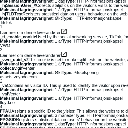
Maksimal lagringsvarighet
: 1 dag
Type
: HTTP-informasjonskapsel
_hjSessionUser_#
Collects statistics on the visitor's visits to the
Maksimal lagringsvarighet
: 1 år
Type
: HTTP-informasjonskapsel
_hjTLDTest
Registers statistical data on users' behaviour on the webs
Maksimal lagringsvarighet
: Økt
Type
: HTTP-informasjonskapsel
TikTok
1
Lær mer om denne leverandøren
_tt_enable_cookie
Used by the social networking service, TikTok, fo
Maksimal lagringsvarighet
: 1 år
Type
: HTTP-informasjonskapsel
VWO
2
Lær mer om denne leverandøren
_vwo_uuid_v2
This cookie is set to make split-tests on the website,
Maksimal lagringsvarighet
: 1 år
Type
: HTTP-informasjonskapsel
collect/v.gif
Venter
Maksimal lagringsvarighet
: Økt
Type
: Pikselsporing
assets.voyado.com
2
_va
Contains an visitor ID. This is used to identify the visitor upon re-
Maksimal lagringsvarighet
: 1 år
Type
: HTTP-informasjonskapsel
_vaI
Venter
Maksimal lagringsvarighet
: 1 år
Type
: HTTP-informasjonskapsel
floyd.no
4
FPAU
Assigns a specific ID to the visitor. This allows the website to 
Maksimal lagringsvarighet
: 3 måneder
Type
: HTTP-informasjonska
FPGSID
Registers statistical data on users' behaviour on the website.
Maksimal lagringsvarighet
: 1 dag
Type
: HTTP-informasjonskapsel