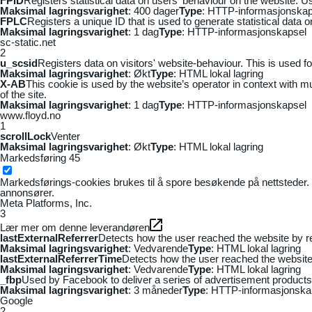
FPID
Registers statistical data on users' behaviour on the website. Us
Maksimal lagringsvarighet
: 400 dager
Type
: HTTP-informasjonskap
FPLC
Registers a unique ID that is used to generate statistical data 
Maksimal lagringsvarighet
: 1 dag
Type
: HTTP-informasjonskapsel
sc-static.net
2
u_scsid
Registers data on visitors' website-behaviour. This is used fo
Maksimal lagringsvarighet
: Økt
Type
: HTML lokal lagring
X-AB
This cookie is used by the website’s operator in context with mul
of the site.
Maksimal lagringsvarighet
: 1 dag
Type
: HTTP-informasjonskapsel
www.floyd.no
1
scrollLock
Venter
Maksimal lagringsvarighet
: Økt
Type
: HTML lokal lagring
Markedsføring
45
Markedsførings-cookies brukes til å spore besøkende på nettsteder. 
annonsører.
Meta Platforms, Inc.
3
Lær mer om denne leverandøren
lastExternalReferrer
Detects how the user reached the website by re
Maksimal lagringsvarighet
: Vedvarende
Type
: HTML lokal lagring
lastExternalReferrerTime
Detects how the user reached the website 
Maksimal lagringsvarighet
: Vedvarende
Type
: HTML lokal lagring
_fbp
Used by Facebook to deliver a series of advertisement products s
Maksimal lagringsvarighet
: 3 måneder
Type
: HTTP-informasjonska
Google
2