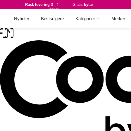
Rask levering
0 - 4
Gratis
bytte
dager
Nyheter
Bestselgere
Kategorier
Merker