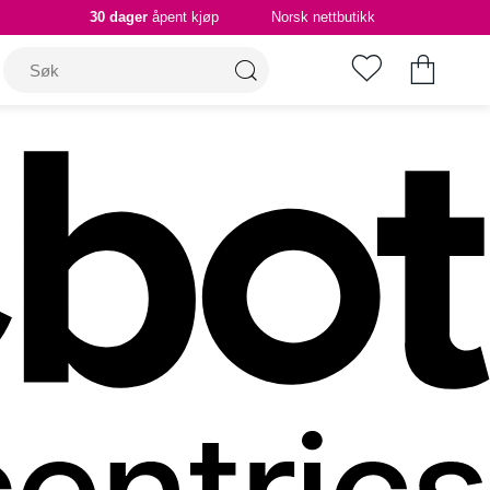
30 dager
åpent kjøp
Norsk nettbutikk