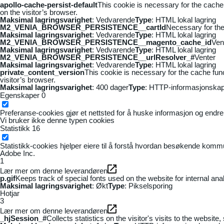
apollo-cache-persist-default
This cookie is necessary for the cache
on the visitor’s browser.
Maksimal lagringsvarighet
: Vedvarende
Type
: HTML lokal lagring
M2_VENIA_BROWSER_PERSISTENCE__cartId
Necessary for the 
Maksimal lagringsvarighet
: Vedvarende
Type
: HTML lokal lagring
M2_VENIA_BROWSER_PERSISTENCE__magento_cache_id
Ven
Maksimal lagringsvarighet
: Vedvarende
Type
: HTML lokal lagring
M2_VENIA_BROWSER_PERSISTENCE__urlResolver_#
Venter
Maksimal lagringsvarighet
: Vedvarende
Type
: HTML lokal lagring
private_content_version
This cookie is necessary for the cache fun
visitor’s browser.
Maksimal lagringsvarighet
: 400 dager
Type
: HTTP-informasjonskap
Egenskaper
0
Preferanse-cookies gjør et nettsted for å huske informasjon og endrer 
Vi bruker ikke denne typen cookies
Statistikk
16
Statistikk-cookies hjelper eiere til å forstå hvordan besøkende kom
Adobe Inc.
1
Lær mer om denne leverandøren
p.gif
Keeps track of special fonts used on the website for internal anal
Maksimal lagringsvarighet
: Økt
Type
: Pikselsporing
Hotjar
3
Lær mer om denne leverandøren
_hjSession_#
Collects statistics on the visitor's visits to the webs