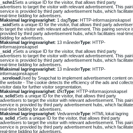
_schn1
Sets a unique ID for the visitor, that allows third party
advertisers to target the visitor with relevant advertisement. This pair
service is provided by third party advertisement hubs, which facilitat
real-time bidding for advertisers.
Maksimal lagringsvarighet
: 1 dag
Type
: HTTP-informasjonskapsel
_scid
Sets a unique ID for the visitor, that allows third party advertise
to target the visitor with relevant advertisement. This pairing service i
provided by third party advertisement hubs, which facilitates real-tim
bidding for advertisers.
Maksimal lagringsvarighet
: 13 måneder
Type
: HTTP-
informasjonskapsel
_scid_r
Sets a unique ID for the visitor, that allows third party
advertisers to target the visitor with relevant advertisement. This pair
service is provided by third party advertisement hubs, which facilitat
real-time bidding for advertisers.
Maksimal lagringsvarighet
: 13 måneder
Type
: HTTP-
informasjonskapsel
_screload
Used by Snapchat to implement advertisement content on
the website - The cookie detects the efficiency of the ads and collect
visitor data for further visitor segmentation.
Maksimal lagringsvarighet
: Økt
Type
: HTTP-informasjonskapsel
u_sclid
Sets a unique ID for the visitor, that allows third party
advertisers to target the visitor with relevant advertisement. This pair
service is provided by third party advertisement hubs, which facilitat
real-time bidding for advertisers.
Maksimal lagringsvarighet
: Vedvarende
Type
: HTML lokal lagring
u_sclid_r
Sets a unique ID for the visitor, that allows third party
advertisers to target the visitor with relevant advertisement. This pair
service is provided by third party advertisement hubs, which facilitat
real-time bidding for advertisers.