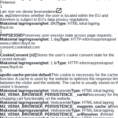
Pinterest
1
Lær mer om denne leverandøren
is_eu
Determines whether the user is located within the EU and
therefore is subject to EU's data privacy regulations.
Maksimal lagringsvarighet
: Økt
Type
: HTML lokal lagring
floyd.no
1
PHPSESSID
Preserves user session state across page requests.
Maksimal lagringsvarighet
: 1 dag
Type
: HTTP-informasjonskapsel
www.collect.floyd.no
consent.cookiebot.com
2
CookieConsent [x2]
Stores the user's cookie consent state for the
current domain
Maksimal lagringsvarighet
: 1 år
Type
: HTTP-informasjonskapsel
www.floyd.no
5
apollo-cache-persist-default
This cookie is necessary for the cache
function. A cache is used by the website to optimize the response ti
between the visitor and the website. The cache is usually stored on t
visitor’s browser.
Maksimal lagringsvarighet
: Vedvarende
Type
: HTML lokal lagring
M2_VENIA_BROWSER_PERSISTENCE__cartId
Necessary for th
shopping cart functionality on the website.
Maksimal lagringsvarighet
: Vedvarende
Type
: HTML lokal lagring
M2_VENIA_BROWSER_PERSISTENCE__magento_cache_id
Ven
Maksimal lagringsvarighet
: Vedvarende
Type
: HTML lokal lagring
M2_VENIA_BROWSER_PERSISTENCE__urlResolver_#
Venter