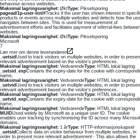
behaviour across websites.
Maksimal lagringsvarighet
: Økt
Type
: Pikselsporing
pagead/1p-user-list/#
Tracks if the user has shown interest in specif
products or events across multiple websites and detects how the us
navigates between sites. This is used for measurement of
advertisement efforts and facilitates payment of referral-fees betwee
websites.
Maksimal lagringsvarighet
: Økt
Type
: Pikselsporing
Microsoft
7
Lær mer om denne leverandøren
_uetsid
Used to track visitors on multiple websites, in order to presen
relevant advertisement based on the visitor's preferences.
Maksimal lagringsvarighet
: Vedvarende
Type
: HTML lokal lagring
_uetsid_exp
Contains the expiry-date for the cookie with correspond
name.
Maksimal lagringsvarighet
: Vedvarende
Type
: HTML lokal lagring
_uetvid
Used to track visitors on multiple websites, in order to presen
relevant advertisement based on the visitor's preferences.
Maksimal lagringsvarighet
: Vedvarende
Type
: HTML lokal lagring
_uetvid_exp
Contains the expiry-date for the cookie with correspond
name.
Maksimal lagringsvarighet
: Vedvarende
Type
: HTML lokal lagring
MUID
Used widely by Microsoft as a unique user ID. The cookie
enables user tracking by synchronising the ID across many Microsof
domains.
Maksimal lagringsvarighet
: 1 år
Type
: HTTP-informasjonskapsel
_uetsid
Collects data on visitor behaviour from multiple websites, in
order to present more relevant advertisement - This also allows the