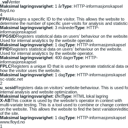
_vaI
Venter
Maksimal lagringsvarighet
: 1 år
Type
: HTTP-informasjonskapsel
floyd.no
4
FPAU
Assigns a specific ID to the visitor. This allows the website to
determine the number of specific user-visits for analysis and statistic
Maksimal lagringsvarighet
: 3 måneder
Type
: HTTP-
informasjonskapsel
FPGSID
Registers statistical data on users' behaviour on the website
Used for internal analytics by the website operator.
Maksimal lagringsvarighet
: 1 dag
Type
: HTTP-informasjonskapsel
FPID
Registers statistical data on users' behaviour on the website.
Used for internal analytics by the website operator.
Maksimal lagringsvarighet
: 400 dager
Type
: HTTP-
informasjonskapsel
FPLC
Registers a unique ID that is used to generate statistical data o
how the visitor uses the website.
Maksimal lagringsvarighet
: 1 dag
Type
: HTTP-informasjonskapsel
sc-static.net
2
u_scsid
Registers data on visitors' website-behaviour. This is used fo
internal analysis and website optimization.
Maksimal lagringsvarighet
: Økt
Type
: HTML lokal lagring
X-AB
This cookie is used by the website’s operator in context with
multi-variate testing. This is a tool used to combine or change conten
on the website. This allows the website to find the best variation/editi
of the site.
Maksimal lagringsvarighet
: 1 dag
Type
: HTTP-informasjonskapsel
www.floyd.no
1