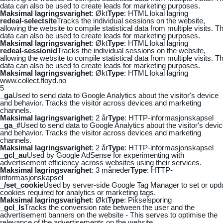
data can also be used to create leads for marketing purposes.
Maksimal lagringsvarighet
: Økt
Type
: HTML lokal lagring
redeal-selectsite
Tracks the individual sessions on the website,
allowing the website to compile statistical data from multiple visits. Th
data can also be used to create leads for marketing purposes.
Maksimal lagringsvarighet
: Økt
Type
: HTML lokal lagring
redeal-sessionid
Tracks the individual sessions on the website,
allowing the website to compile statistical data from multiple visits. Th
data can also be used to create leads for marketing purposes.
Maksimal lagringsvarighet
: Økt
Type
: HTML lokal lagring
www.collect.floyd.no
5
_ga
Used to send data to Google Analytics about the visitor's device
and behavior. Tracks the visitor across devices and marketing
channels.
Maksimal lagringsvarighet
: 2 år
Type
: HTTP-informasjonskapsel
_ga_#
Used to send data to Google Analytics about the visitor's devi
and behavior. Tracks the visitor across devices and marketing
channels.
Maksimal lagringsvarighet
: 2 år
Type
: HTTP-informasjonskapsel
_gcl_au
Used by Google AdSense for experimenting with
advertisement efficiency across websites using their services.
Maksimal lagringsvarighet
: 3 måneder
Type
: HTTP-
informasjonskapsel
_/set_cookie
Used by server-side Google Tag Manager to set or upd
cookies required for analytics or marketing tags.
Maksimal lagringsvarighet
: Økt
Type
: Pikselsporing
_gcl_ls
Tracks the conversion rate between the user and the
advertisement banners on the website - This serves to optimise the
relevance of the advertisements on the website.