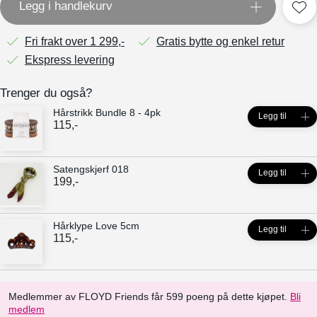
Legg i handlekurv
Fri frakt over 1 299,-
Gratis bytte og enkel retur
Ekspress levering
Trenger du også?
Hårstrikk Bundle 8 - 4pk
Legg til
115
,-
Satengskjerf 018
Legg til
199
,-
Hårklype Love 5cm
Legg til
115
,-
Medlemmer av FLOYD Friends får 599 poeng på dette kjøpet.
Bli
medlem