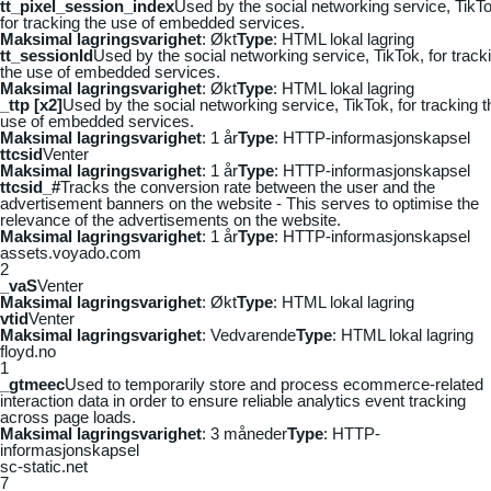
tt_pixel_session_index
Used by the social networking service, TikTo
for tracking the use of embedded services.
Maksimal lagringsvarighet
: Økt
Type
: HTML lokal lagring
tt_sessionId
Used by the social networking service, TikTok, for track
the use of embedded services.
Maksimal lagringsvarighet
: Økt
Type
: HTML lokal lagring
_ttp [x2]
Used by the social networking service, TikTok, for tracking t
use of embedded services.
Maksimal lagringsvarighet
: 1 år
Type
: HTTP-informasjonskapsel
ttcsid
Venter
Maksimal lagringsvarighet
: 1 år
Type
: HTTP-informasjonskapsel
ttcsid_#
Tracks the conversion rate between the user and the
advertisement banners on the website - This serves to optimise the
relevance of the advertisements on the website.
Maksimal lagringsvarighet
: 1 år
Type
: HTTP-informasjonskapsel
assets.voyado.com
2
_vaS
Venter
Maksimal lagringsvarighet
: Økt
Type
: HTML lokal lagring
vtid
Venter
Maksimal lagringsvarighet
: Vedvarende
Type
: HTML lokal lagring
floyd.no
1
_gtmeec
Used to temporarily store and process ecommerce-related
interaction data in order to ensure reliable analytics event tracking
across page loads.
Maksimal lagringsvarighet
: 3 måneder
Type
: HTTP-
informasjonskapsel
sc-static.net
7