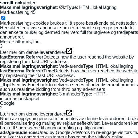
scrollLock
Venter
Maksimal lagringsvarighet
: Økt
Type
: HTML lokal lagring
Markedsføring
45
Markedsførings-cookies brukes til å spore besøkende på nettsteder.
Hensikten er å vise annonser som er relevante og engasjerende for
den enkelte bruker og dermed mer verdifull for utgivere og tredjepart
annonsører.
Meta Platforms, Inc.
3
Lær mer om denne leverandøren
lastExternalReferrer
Detects how the user reached the website by
registering their last URL-address.
Maksimal lagringsvarighet
: Vedvarende
Type
: HTML lokal lagring
lastExternalReferrerTime
Detects how the user reached the websit
by registering their last URL-address.
Maksimal lagringsvarighet
: Vedvarende
Type
: HTML lokal lagring
_fbp
Used by Facebook to deliver a series of advertisement products
such as real time bidding from third party advertisers.
Maksimal lagringsvarighet
: 3 måneder
Type
: HTTP-
informasjonskapsel
Google
2
Lær mer om denne leverandøren
Noen av opplysningene som innhentes av denne leverandøren, bruk
til personalisering og måling av reklameeffektivitet. Leverandøren ka
bruke IP-adressene til annonsemåling og -tilpasning.
ads/ga-audiences
Used by Google AdWords to re-engage visitors th
are likely to convert to customers based on the visitor's online