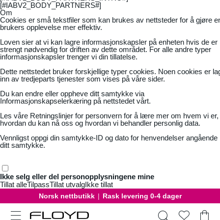
[#IABV2_BODY_PARTNERS#]
Om
Cookies er små tekstfiler som kan brukes av nettsteder for å gjøre e
brukers opplevelse mer effektiv.
Loven sier at vi kan lagre informasjonskapsler på enheten hvis de er
strengt nødvendig for driften av dette området. For alle andre typer
informasjonskapsler trenger vi din tillatelse.
Dette nettstedet bruker forskjellige typer cookies. Noen cookies er la
inn av tredjeparts tjenester som vises på våre sider.
Du kan endre eller oppheve ditt samtykke via
Informasjonskapselerkæring på nettstedet vårt.
Les våre
Retningslinjer for personvern
for å lære mer om hvem vi er,
hvordan du kan nå oss og hvordan vi behandler personlig data.
Vennligst oppgi din samtykke-ID og dato for henvendelser angående
ditt samtykke.
Ikke selg eller del personopplysningene mine
Tillat alle
Tilpass
Tillat utvalg
Ikke tillat
Norsk nettbutikk
|
Rask levering 0-4 dager