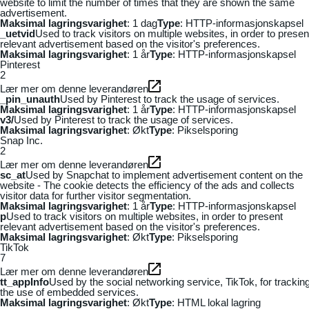
website to limit the number of times that they are shown the same
advertisement.
Maksimal lagringsvarighet
: 1 dag
Type
: HTTP-informasjonskapsel
_uetvid
Used to track visitors on multiple websites, in order to presen
relevant advertisement based on the visitor's preferences.
Maksimal lagringsvarighet
: 1 år
Type
: HTTP-informasjonskapsel
Pinterest
2
Lær mer om denne leverandøren
_pin_unauth
Used by Pinterest to track the usage of services.
Maksimal lagringsvarighet
: 1 år
Type
: HTTP-informasjonskapsel
v3/
Used by Pinterest to track the usage of services.
Maksimal lagringsvarighet
: Økt
Type
: Pikselsporing
Snap Inc.
2
Lær mer om denne leverandøren
sc_at
Used by Snapchat to implement advertisement content on the
website - The cookie detects the efficiency of the ads and collects
visitor data for further visitor segmentation.
Maksimal lagringsvarighet
: 1 år
Type
: HTTP-informasjonskapsel
p
Used to track visitors on multiple websites, in order to present
relevant advertisement based on the visitor's preferences.
Maksimal lagringsvarighet
: Økt
Type
: Pikselsporing
TikTok
7
Lær mer om denne leverandøren
tt_appInfo
Used by the social networking service, TikTok, for trackin
the use of embedded services.
Maksimal lagringsvarighet
: Økt
Type
: HTML lokal lagring