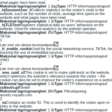
what pages have been read.
Maksimal lagringsvarighet
: 1 dag
Type
: HTTP-informasjonskapsel
_hjSessionUser_#
Collects statistics on the visitor's visits to the
website, such as the number of visits, average time spent on the
website and what pages have been read.
Maksimal lagringsvarighet
: 1 år
Type
: HTTP-informasjonskapsel
_hjTLDTest
Registers statistical data on users' behaviour on the
website. Used for internal analytics by the website operator.
Maksimal lagringsvarighet
: Økt
Type
: HTTP-informasjonskapsel
TikTok
1
Lær mer om denne leverandøren
_tt_enable_cookie
Used by the social networking service, TikTok, fo
tracking the use of embedded services.
Maksimal lagringsvarighet
: 1 år
Type
: HTTP-informasjonskapsel
VWO
2
Lær mer om denne leverandøren
_vwo_uuid_v2
This cookie is set to make split-tests on the website,
which optimizes the website's relevance towards the visitor – the
cookie can also be set to improve the visitor's experience on a websi
Maksimal lagringsvarighet
: 1 år
Type
: HTTP-informasjonskapsel
collect/v.gif
Venter
Maksimal lagringsvarighet
: Økt
Type
: Pikselsporing
assets.voyado.com
2
_va
Contains an visitor ID. This is used to identify the visitor upon re-
entry to the website.
Maksimal lagringsvarighet
: 1 år
Type
: HTTP-informasjonskapsel