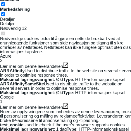
Markedsføring
Detaljer
Detaljer
Nødvendig
12
Nødvendige cookies bidra til å gjøre en nettside brukbart ved at
grunnleggende funksjoner som side navigasjon og tilgang til sikre
områder av nettstedet. Nettstedet kan ikke fungere optimalt uten dis
informasjonskapslene.
Azure
2
Lær mer om denne leverandøren
ARRAffinity
Used to distribute traffic to the website on several serve
in order to optimise response times.
Maksimal lagringsvarighet
: Økt
Type
: HTTP-informasjonskapsel
ARRAffinitySameSite
Used to distribute traffic to the website on
several servers in order to optimise response times.
Maksimal lagringsvarighet
: Økt
Type
: HTTP-informasjonskapsel
Google
1
Lær mer om denne leverandøren
Noen av opplysningene som innhentes av denne leverandøren, bruk
til personalisering og måling av reklameeffektivitet. Leverandøren ka
bruke IP-adressene til annonsemåling og -tilpasning.
test_cookie
Used to check if the user's browser supports cookies.
Maksimal lagringsvarighet
: 1 dag
Type
: HTTP-informasjonskapsel