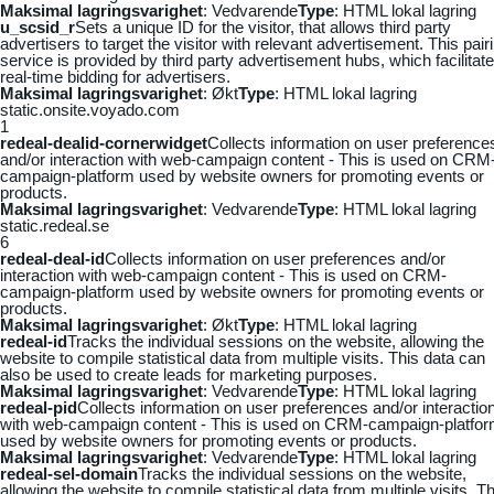
Maksimal lagringsvarighet
: Vedvarende
Type
: HTML lokal lagring
u_scsid_r
Sets a unique ID for the visitor, that allows third party
advertisers to target the visitor with relevant advertisement. This pair
service is provided by third party advertisement hubs, which facilitat
real-time bidding for advertisers.
Maksimal lagringsvarighet
: Økt
Type
: HTML lokal lagring
static.onsite.voyado.com
1
redeal-dealid-cornerwidget
Collects information on user preference
and/or interaction with web-campaign content - This is used on CRM
campaign-platform used by website owners for promoting events or
products.
Maksimal lagringsvarighet
: Vedvarende
Type
: HTML lokal lagring
static.redeal.se
6
redeal-deal-id
Collects information on user preferences and/or
interaction with web-campaign content - This is used on CRM-
campaign-platform used by website owners for promoting events or
products.
Maksimal lagringsvarighet
: Økt
Type
: HTML lokal lagring
redeal-id
Tracks the individual sessions on the website, allowing the
website to compile statistical data from multiple visits. This data can
also be used to create leads for marketing purposes.
Maksimal lagringsvarighet
: Vedvarende
Type
: HTML lokal lagring
redeal-pid
Collects information on user preferences and/or interactio
with web-campaign content - This is used on CRM-campaign-platfo
used by website owners for promoting events or products.
Maksimal lagringsvarighet
: Vedvarende
Type
: HTML lokal lagring
redeal-sel-domain
Tracks the individual sessions on the website,
allowing the website to compile statistical data from multiple visits. Th