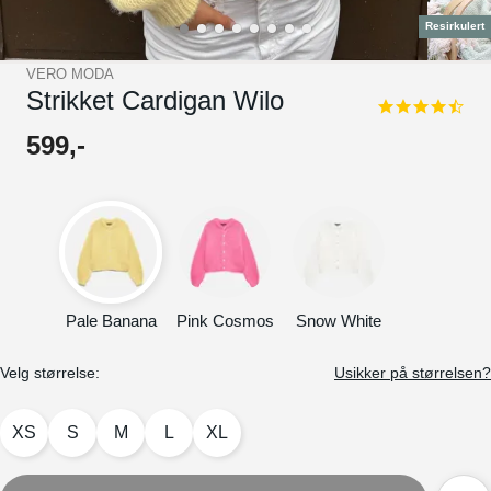
Resirkulert
VERO MODA
Strikket Cardigan Wilo
4.5
star
599
,-
rating
Pale Banana
Pink Cosmos
Snow White
Velg størrelse:
Usikker på størrelsen?
XS
S
M
L
XL