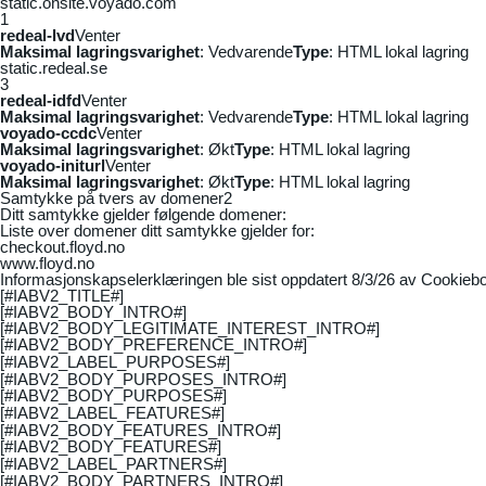
static.onsite.voyado.com
1
redeal-lvd
Venter
Maksimal lagringsvarighet
: Vedvarende
Type
: HTML lokal lagring
static.redeal.se
3
redeal-idfd
Venter
Maksimal lagringsvarighet
: Vedvarende
Type
: HTML lokal lagring
voyado-ccdc
Venter
Maksimal lagringsvarighet
: Økt
Type
: HTML lokal lagring
voyado-initurl
Venter
Maksimal lagringsvarighet
: Økt
Type
: HTML lokal lagring
Samtykke på tvers av domener
2
Ditt samtykke gjelder følgende domener:
Liste over domener ditt samtykke gjelder for:
checkout.floyd.no
www.floyd.no
Informasjonskapselerklæringen ble sist oppdatert 8/3/26 av
Cookiebo
[#IABV2_TITLE#]
[#IABV2_BODY_INTRO#]
[#IABV2_BODY_LEGITIMATE_INTEREST_INTRO#]
[#IABV2_BODY_PREFERENCE_INTRO#]
[#IABV2_LABEL_PURPOSES#]
[#IABV2_BODY_PURPOSES_INTRO#]
[#IABV2_BODY_PURPOSES#]
[#IABV2_LABEL_FEATURES#]
[#IABV2_BODY_FEATURES_INTRO#]
[#IABV2_BODY_FEATURES#]
[#IABV2_LABEL_PARTNERS#]
[#IABV2_BODY_PARTNERS_INTRO#]