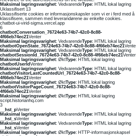
Maksimal lagringsvarighet
: Vedvarende
Type
: HTML lokal lagring
Uklassifisert
13
Uklassifiserte cookies er informasjonskapsler som vi er i ferd med å
klassifisere, sammen med leverandørene av enkelte cookies.
chatbot-ui-virid-sigma.vercel.app
6
chatbotConversation_76724e63-74b7-42c0-8c88-
4f66eb74ec21
Venter
Maksimal lagringsvarighet
: Vedvarende
Type
: HTML lokal lagring
chatbotOpenState_76724e63-74b7-42c0-8c88-4f66eb74ec21
Vente
Maksimal lagringsvarighet
: Vedvarende
Type
: HTML lokal lagring
chatbotSessionId_76724e63-74b7-42c0-8c88-4f66eb74ec21
Venter
Maksimal lagringsvarighet
: Økt
Type
: HTML lokal lagring
chatbotUserId
Venter
Maksimal lagringsvarighet
: Vedvarende
Type
: HTML lokal lagring
chatbotVisitorLastCountedUrl_76724e63-74b7-42c0-8c88-
4f66eb74ec21
Venter
Maksimal lagringsvarighet
: Økt
Type
: HTML lokal lagring
chatbotVisitorPageCount_76724e63-74b7-42c0-8c88-
4f66eb74ec21
Venter
Maksimal lagringsvarighet
: Økt
Type
: HTML lokal lagring
script.historianhq.com
3
__hst_p
Venter
Maksimal lagringsvarighet
: Vedvarende
Type
: HTML lokal lagring
__hst_s
Venter
Maksimal lagringsvarighet
: Vedvarende
Type
: HTML lokal lagring
__hst_s
Venter
Maksimal lagringsvarighet
: Økt
Type
: HTTP-informasjonskapsel