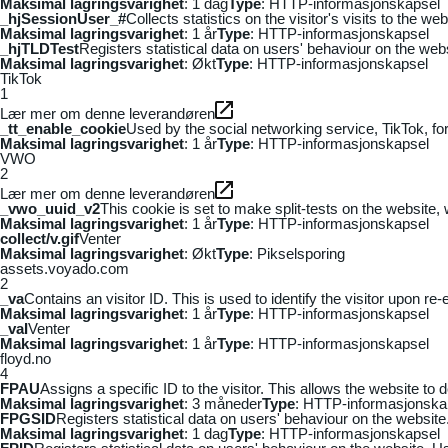
Maksimal lagringsvarighet
: 1 dag
Type
: HTTP-informasjonskapsel
_hjSessionUser_#
Collects statistics on the visitor's visits to the
Maksimal lagringsvarighet
: 1 år
Type
: HTTP-informasjonskapsel
_hjTLDTest
Registers statistical data on users' behaviour on the webs
Maksimal lagringsvarighet
: Økt
Type
: HTTP-informasjonskapsel
TikTok
1
Lær mer om denne leverandøren
_tt_enable_cookie
Used by the social networking service, TikTok, fo
Maksimal lagringsvarighet
: 1 år
Type
: HTTP-informasjonskapsel
VWO
2
Lær mer om denne leverandøren
_vwo_uuid_v2
This cookie is set to make split-tests on the website,
Maksimal lagringsvarighet
: 1 år
Type
: HTTP-informasjonskapsel
collect/v.gif
Venter
Maksimal lagringsvarighet
: Økt
Type
: Pikselsporing
assets.voyado.com
2
_va
Contains an visitor ID. This is used to identify the visitor upon re-
Maksimal lagringsvarighet
: 1 år
Type
: HTTP-informasjonskapsel
_vaI
Venter
Maksimal lagringsvarighet
: 1 år
Type
: HTTP-informasjonskapsel
floyd.no
4
FPAU
Assigns a specific ID to the visitor. This allows the website to 
Maksimal lagringsvarighet
: 3 måneder
Type
: HTTP-informasjonska
FPGSID
Registers statistical data on users' behaviour on the website.
Maksimal lagringsvarighet
: 1 dag
Type
: HTTP-informasjonskapsel