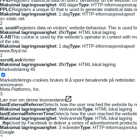
FPID
Registers statistical data on users' behaviour on the website. Us
Maksimal lagringsvarighet
: 400 dager
Type
: HTTP-informasjonskap
FPLC
Registers a unique ID that is used to generate statistical data 
Maksimal lagringsvarighet
: 1 dag
Type
: HTTP-informasjonskapsel
sc-static.net
2
u_scsid
Registers data on visitors' website-behaviour. This is used fo
Maksimal lagringsvarighet
: Økt
Type
: HTML lokal lagring
X-AB
This cookie is used by the website’s operator in context with mul
of the site.
Maksimal lagringsvarighet
: 1 dag
Type
: HTTP-informasjonskapsel
www.floyd.no
1
scrollLock
Venter
Maksimal lagringsvarighet
: Økt
Type
: HTML lokal lagring
Markedsføring
45
Markedsførings-cookies brukes til å spore besøkende på nettsteder. 
annonsører.
Meta Platforms, Inc.
3
Lær mer om denne leverandøren
lastExternalReferrer
Detects how the user reached the website by re
Maksimal lagringsvarighet
: Vedvarende
Type
: HTML lokal lagring
lastExternalReferrerTime
Detects how the user reached the website 
Maksimal lagringsvarighet
: Vedvarende
Type
: HTML lokal lagring
_fbp
Used by Facebook to deliver a series of advertisement products s
Maksimal lagringsvarighet
: 3 måneder
Type
: HTTP-informasjonska
Google
2