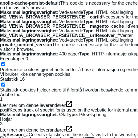
apollo-cache-persist-default
This cookie is necessary for the cache
on the visitor’s browser.
Maksimal lagringsvarighet
: Vedvarende
Type
: HTML lokal lagring
M2_VENIA_BROWSER_PERSISTENCE__cartId
Necessary for the 
Maksimal lagringsvarighet
: Vedvarende
Type
: HTML lokal lagring
M2_VENIA_BROWSER_PERSISTENCE__magento_cache_id
Ven
Maksimal lagringsvarighet
: Vedvarende
Type
: HTML lokal lagring
M2_VENIA_BROWSER_PERSISTENCE__urlResolver_#
Venter
Maksimal lagringsvarighet
: Vedvarende
Type
: HTML lokal lagring
private_content_version
This cookie is necessary for the cache fun
visitor’s browser.
Maksimal lagringsvarighet
: 400 dager
Type
: HTTP-informasjonskap
Egenskaper
0
Preferanse-cookies gjør et nettsted for å huske informasjon og endrer 
Vi bruker ikke denne typen cookies
Statistikk
16
Statistikk-cookies hjelper eiere til å forstå hvordan besøkende kom
Adobe Inc.
1
Lær mer om denne leverandøren
p.gif
Keeps track of special fonts used on the website for internal anal
Maksimal lagringsvarighet
: Økt
Type
: Pikselsporing
Hotjar
3
Lær mer om denne leverandøren
_hjSession_#
Collects statistics on the visitor's visits to the webs