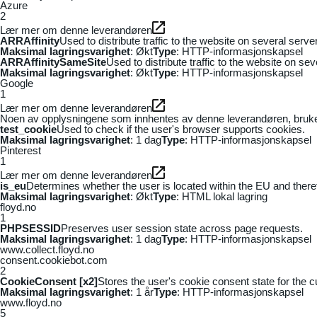
Azure
2
Lær mer om denne leverandøren
ARRAffinity
Used to distribute traffic to the website on several serv
Maksimal lagringsvarighet
: Økt
Type
: HTTP-informasjonskapsel
ARRAffinitySameSite
Used to distribute traffic to the website on se
Maksimal lagringsvarighet
: Økt
Type
: HTTP-informasjonskapsel
Google
1
Lær mer om denne leverandøren
Noen av opplysningene som innhentes av denne leverandøren, brukes t
test_cookie
Used to check if the user's browser supports cookies.
Maksimal lagringsvarighet
: 1 dag
Type
: HTTP-informasjonskapsel
Pinterest
1
Lær mer om denne leverandøren
is_eu
Determines whether the user is located within the EU and theref
Maksimal lagringsvarighet
: Økt
Type
: HTML lokal lagring
floyd.no
1
PHPSESSID
Preserves user session state across page requests.
Maksimal lagringsvarighet
: 1 dag
Type
: HTTP-informasjonskapsel
www.collect.floyd.no
consent.cookiebot.com
2
CookieConsent [x2]
Stores the user's cookie consent state for the 
Maksimal lagringsvarighet
: 1 år
Type
: HTTP-informasjonskapsel
www.floyd.no
5