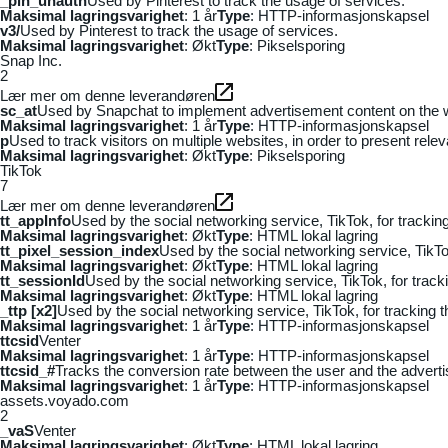
_pin_unauth
Used by Pinterest to track the usage of services.
Maksimal lagringsvarighet
: 1 år
Type
: HTTP-informasjonskapsel
v3/
Used by Pinterest to track the usage of services.
Maksimal lagringsvarighet
: Økt
Type
: Pikselsporing
Snap Inc.
2
Lær mer om denne leverandøren
sc_at
Used by Snapchat to implement advertisement content on the webs
Maksimal lagringsvarighet
: 1 år
Type
: HTTP-informasjonskapsel
p
Used to track visitors on multiple websites, in order to present rele
Maksimal lagringsvarighet
: Økt
Type
: Pikselsporing
TikTok
7
Lær mer om denne leverandøren
tt_appInfo
Used by the social networking service, TikTok, for tracki
Maksimal lagringsvarighet
: Økt
Type
: HTML lokal lagring
tt_pixel_session_index
Used by the social networking service, TikTo
Maksimal lagringsvarighet
: Økt
Type
: HTML lokal lagring
tt_sessionId
Used by the social networking service, TikTok, for trac
Maksimal lagringsvarighet
: Økt
Type
: HTML lokal lagring
_ttp [x2]
Used by the social networking service, TikTok, for tracking
Maksimal lagringsvarighet
: 1 år
Type
: HTTP-informasjonskapsel
ttcsid
Venter
Maksimal lagringsvarighet
: 1 år
Type
: HTTP-informasjonskapsel
ttcsid_#
Tracks the conversion rate between the user and the adverti
Maksimal lagringsvarighet
: 1 år
Type
: HTTP-informasjonskapsel
assets.voyado.com
2
_vaS
Venter
Maksimal lagringsvarighet
: Økt
Type
: HTML lokal lagring