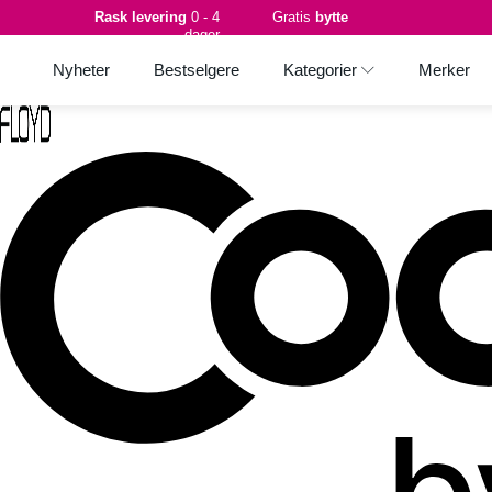
Rask levering
0 - 4
Gratis
bytte
dager
Nyheter
Bestselgere
Kategorier
Merker