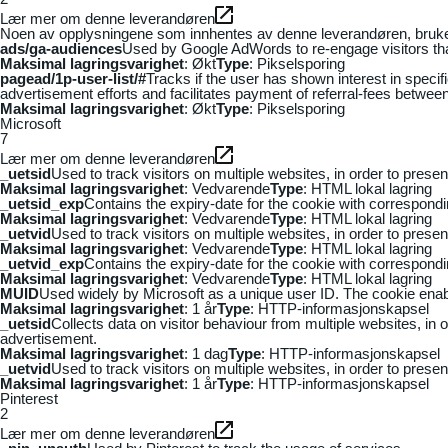
Lær mer om denne leverandøren
Noen av opplysningene som innhentes av denne leverandøren, brukes t
ads/ga-audiences
Used by Google AdWords to re-engage visitors that
Maksimal lagringsvarighet
: Økt
Type
: Pikselsporing
pagead/1p-user-list/#
Tracks if the user has shown interest in speci
advertisement efforts and facilitates payment of referral-fees betwee
Maksimal lagringsvarighet
: Økt
Type
: Pikselsporing
Microsoft
7
Lær mer om denne leverandøren
_uetsid
Used to track visitors on multiple websites, in order to prese
Maksimal lagringsvarighet
: Vedvarende
Type
: HTML lokal lagring
_uetsid_exp
Contains the expiry-date for the cookie with correspond
Maksimal lagringsvarighet
: Vedvarende
Type
: HTML lokal lagring
_uetvid
Used to track visitors on multiple websites, in order to prese
Maksimal lagringsvarighet
: Vedvarende
Type
: HTML lokal lagring
_uetvid_exp
Contains the expiry-date for the cookie with correspond
Maksimal lagringsvarighet
: Vedvarende
Type
: HTML lokal lagring
MUID
Used widely by Microsoft as a unique user ID. The cookie ena
Maksimal lagringsvarighet
: 1 år
Type
: HTTP-informasjonskapsel
_uetsid
Collects data on visitor behaviour from multiple websites, in
advertisement.
Maksimal lagringsvarighet
: 1 dag
Type
: HTTP-informasjonskapsel
_uetvid
Used to track visitors on multiple websites, in order to prese
Maksimal lagringsvarighet
: 1 år
Type
: HTTP-informasjonskapsel
Pinterest
2
Lær mer om denne leverandøren