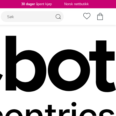
30 dager
åpent kjøp
Norsk nettbutikk