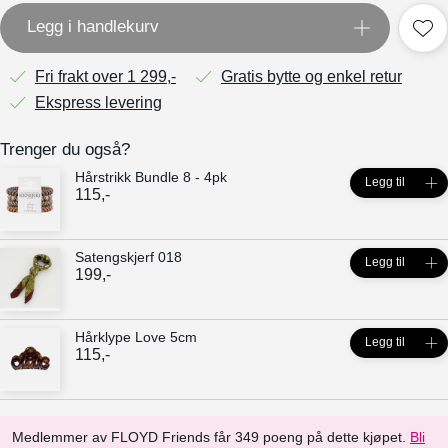
Legg i handlekurv
Fri frakt over 1 299,-
Gratis bytte og enkel retur
Ekspress levering
Trenger du også?
Hårstrikk Bundle 8 - 4pk
Legg til
115
,-
Satengskjerf 018
Legg til
199
,-
Hårklype Love 5cm
Legg til
115
,-
Medlemmer av FLOYD Friends får 349 poeng på dette kjøpet.
Bli