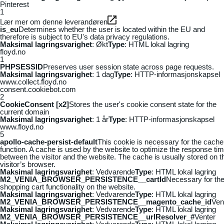
Pinterest
1
Lær mer om denne leverandøren
is_eu
Determines whether the user is located within the EU and
therefore is subject to EU's data privacy regulations.
Maksimal lagringsvarighet
: Økt
Type
: HTML lokal lagring
floyd.no
1
PHPSESSID
Preserves user session state across page requests.
Maksimal lagringsvarighet
: 1 dag
Type
: HTTP-informasjonskapsel
www.collect.floyd.no
consent.cookiebot.com
2
CookieConsent [x2]
Stores the user's cookie consent state for the
current domain
Maksimal lagringsvarighet
: 1 år
Type
: HTTP-informasjonskapsel
www.floyd.no
5
apollo-cache-persist-default
This cookie is necessary for the cache
function. A cache is used by the website to optimize the response ti
between the visitor and the website. The cache is usually stored on t
visitor’s browser.
Maksimal lagringsvarighet
: Vedvarende
Type
: HTML lokal lagring
M2_VENIA_BROWSER_PERSISTENCE__cartId
Necessary for th
shopping cart functionality on the website.
Maksimal lagringsvarighet
: Vedvarende
Type
: HTML lokal lagring
M2_VENIA_BROWSER_PERSISTENCE__magento_cache_id
Ven
Maksimal lagringsvarighet
: Vedvarende
Type
: HTML lokal lagring
M2_VENIA_BROWSER_PERSISTENCE__urlResolver_#
Venter