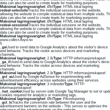
data can also be used to create leads for marketing purposes.
Maksimal lagringsvarighet
: Økt
Type
: HTML lokal lagring
redeal-selectsite
Tracks the individual sessions on the website,
allowing the website to compile statistical data from multiple visits. Th
data can also be used to create leads for marketing purposes.
Maksimal lagringsvarighet
: Økt
Type
: HTML lokal lagring
redeal-sessionid
Tracks the individual sessions on the website,
allowing the website to compile statistical data from multiple visits. Th
data can also be used to create leads for marketing purposes.
Maksimal lagringsvarighet
: Økt
Type
: HTML lokal lagring
www.collect.floyd.no
5
_ga
Used to send data to Google Analytics about the visitor's device
and behavior. Tracks the visitor across devices and marketing
channels.
Maksimal lagringsvarighet
: 2 år
Type
: HTTP-informasjonskapsel
_ga_#
Used to send data to Google Analytics about the visitor's devi
and behavior. Tracks the visitor across devices and marketing
channels.
Maksimal lagringsvarighet
: 2 år
Type
: HTTP-informasjonskapsel
_gcl_au
Used by Google AdSense for experimenting with
advertisement efficiency across websites using their services.
Maksimal lagringsvarighet
: 3 måneder
Type
: HTTP-
informasjonskapsel
_/set_cookie
Used by server-side Google Tag Manager to set or upd
cookies required for analytics or marketing tags.
Maksimal lagringsvarighet
: Økt
Type
: Pikselsporing
_gcl_ls
Tracks the conversion rate between the user and the
advertisement banners on the website - This serves to optimise the
relevance of the advertisements on the website.