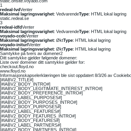
static.onsite.voyado.com
1
redeal-lvd
Venter
Maksimal lagringsvarighet
: Vedvarende
Type
: HTML lokal lagring
static.redeal.se
3
redeal-idfd
Venter
Maksimal lagringsvarighet
: Vedvarende
Type
: HTML lokal lagring
voyado-ccdc
Venter
Maksimal lagringsvarighet
: Økt
Type
: HTML lokal lagring
voyado-initurl
Venter
Maksimal lagringsvarighet
: Økt
Type
: HTML lokal lagring
Samtykke på tvers av domener
2
Ditt samtykke gjelder følgende domener:
Liste over domener ditt samtykke gjelder for:
checkout.floyd.no
www.floyd.no
Informasjonskapselerklæringen ble sist oppdatert 8/3/26 av
Cookiebo
[#IABV2_TITLE#]
[#IABV2_BODY_INTRO#]
[#IABV2_BODY_LEGITIMATE_INTEREST_INTRO#]
[#IABV2_BODY_PREFERENCE_INTRO#]
[#IABV2_LABEL_PURPOSES#]
[#IABV2_BODY_PURPOSES_INTRO#]
[#IABV2_BODY_PURPOSES#]
[#IABV2_LABEL_FEATURES#]
[#IABV2_BODY_FEATURES_INTRO#]
[#IABV2_BODY_FEATURES#]
[#IABV2_LABEL_PARTNERS#]
[#IABV2_BODY_PARTNERS_INTRO#]