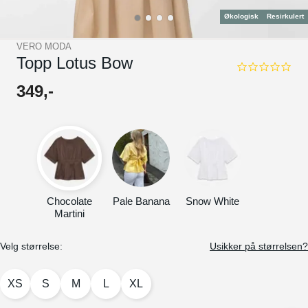
Økologisk
Resirkulert
VERO MODA
Topp Lotus Bow
0.0
star
349
,-
rating
Chocolate
Pale Banana
Snow White
Martini
Velg størrelse:
Usikker på størrelsen?
XS
S
M
L
XL