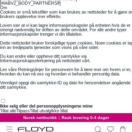
[#IABV2_BODY_PARTNERS#]
Om
Cookies er små tekstfiler som kan brukes av nettsteder for å gjøre e
brukers opplevelse mer effektiv.
Loven sier at vi kan lagre informasjonskapsler på enheten hvis de er
strengt nødvendig for driften av dette området. For alle andre typer
informasjonskapsler trenger vi din tillatelse.
Dette nettstedet bruker forskjellige typer cookies. Noen cookies er la
inn av tredjeparts tjenester som vises på våre sider.
Du kan endre eller oppheve ditt samtykke via
Informasjonskapselerkæring på nettstedet vårt.
Les våre
Retningslinjer for personvern
for å lære mer om hvem vi er,
hvordan du kan nå oss og hvordan vi behandler personlig data.
Vennligst oppgi din samtykke-ID og dato for henvendelser angående
ditt samtykke.
Ikke selg eller del personopplysningene mine
Tillat alle
Tilpass
Tillat utvalg
Ikke tillat
Norsk nettbutikk
|
Rask levering 0-4 dager