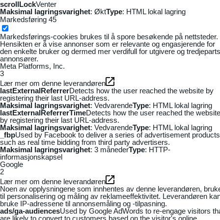
scrollLock
Venter
Maksimal lagringsvarighet
: Økt
Type
: HTML lokal lagring
Markedsføring
45
Markedsførings-cookies brukes til å spore besøkende på nettsteder.
Hensikten er å vise annonser som er relevante og engasjerende for
den enkelte bruker og dermed mer verdifull for utgivere og tredjepart
annonsører.
Meta Platforms, Inc.
3
Lær mer om denne leverandøren
lastExternalReferrer
Detects how the user reached the website by
registering their last URL-address.
Maksimal lagringsvarighet
: Vedvarende
Type
: HTML lokal lagring
lastExternalReferrerTime
Detects how the user reached the websit
by registering their last URL-address.
Maksimal lagringsvarighet
: Vedvarende
Type
: HTML lokal lagring
_fbp
Used by Facebook to deliver a series of advertisement products
such as real time bidding from third party advertisers.
Maksimal lagringsvarighet
: 3 måneder
Type
: HTTP-
informasjonskapsel
Google
2
Lær mer om denne leverandøren
Noen av opplysningene som innhentes av denne leverandøren, bruk
til personalisering og måling av reklameeffektivitet. Leverandøren ka
bruke IP-adressene til annonsemåling og -tilpasning.
ads/ga-audiences
Used by Google AdWords to re-engage visitors th
are likely to convert to customers based on the visitor's online