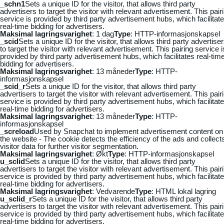
_schn1
Sets a unique ID for the visitor, that allows third party
advertisers to target the visitor with relevant advertisement. This pair
service is provided by third party advertisement hubs, which facilitat
real-time bidding for advertisers.
Maksimal lagringsvarighet
: 1 dag
Type
: HTTP-informasjonskapsel
_scid
Sets a unique ID for the visitor, that allows third party advertise
to target the visitor with relevant advertisement. This pairing service i
provided by third party advertisement hubs, which facilitates real-tim
bidding for advertisers.
Maksimal lagringsvarighet
: 13 måneder
Type
: HTTP-
informasjonskapsel
_scid_r
Sets a unique ID for the visitor, that allows third party
advertisers to target the visitor with relevant advertisement. This pair
service is provided by third party advertisement hubs, which facilitat
real-time bidding for advertisers.
Maksimal lagringsvarighet
: 13 måneder
Type
: HTTP-
informasjonskapsel
_screload
Used by Snapchat to implement advertisement content on
the website - The cookie detects the efficiency of the ads and collect
visitor data for further visitor segmentation.
Maksimal lagringsvarighet
: Økt
Type
: HTTP-informasjonskapsel
u_sclid
Sets a unique ID for the visitor, that allows third party
advertisers to target the visitor with relevant advertisement. This pair
service is provided by third party advertisement hubs, which facilitat
real-time bidding for advertisers.
Maksimal lagringsvarighet
: Vedvarende
Type
: HTML lokal lagring
u_sclid_r
Sets a unique ID for the visitor, that allows third party
advertisers to target the visitor with relevant advertisement. This pair
service is provided by third party advertisement hubs, which facilitat
real-time bidding for advertisers.