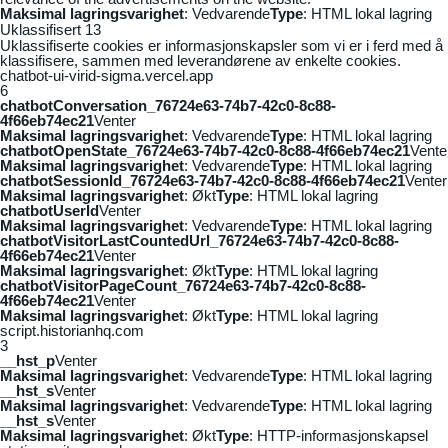
Maksimal lagringsvarighet
: Vedvarende
Type
: HTML lokal lagring
Uklassifisert
13
Uklassifiserte cookies er informasjonskapsler som vi er i ferd med å
klassifisere, sammen med leverandørene av enkelte cookies.
chatbot-ui-virid-sigma.vercel.app
6
chatbotConversation_76724e63-74b7-42c0-8c88-
4f66eb74ec21
Venter
Maksimal lagringsvarighet
: Vedvarende
Type
: HTML lokal lagring
chatbotOpenState_76724e63-74b7-42c0-8c88-4f66eb74ec21
Vente
Maksimal lagringsvarighet
: Vedvarende
Type
: HTML lokal lagring
chatbotSessionId_76724e63-74b7-42c0-8c88-4f66eb74ec21
Venter
Maksimal lagringsvarighet
: Økt
Type
: HTML lokal lagring
chatbotUserId
Venter
Maksimal lagringsvarighet
: Vedvarende
Type
: HTML lokal lagring
chatbotVisitorLastCountedUrl_76724e63-74b7-42c0-8c88-
4f66eb74ec21
Venter
Maksimal lagringsvarighet
: Økt
Type
: HTML lokal lagring
chatbotVisitorPageCount_76724e63-74b7-42c0-8c88-
4f66eb74ec21
Venter
Maksimal lagringsvarighet
: Økt
Type
: HTML lokal lagring
script.historianhq.com
3
__hst_p
Venter
Maksimal lagringsvarighet
: Vedvarende
Type
: HTML lokal lagring
__hst_s
Venter
Maksimal lagringsvarighet
: Vedvarende
Type
: HTML lokal lagring
__hst_s
Venter
Maksimal lagringsvarighet
: Økt
Type
: HTTP-informasjonskapsel