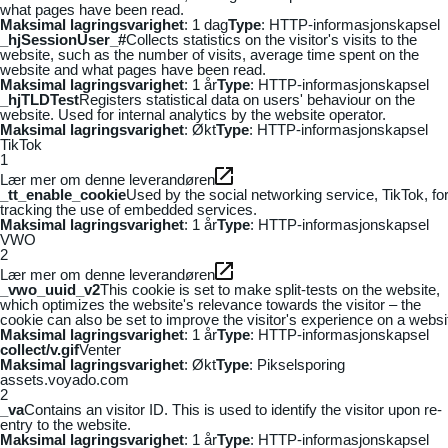
what pages have been read.
Maksimal lagringsvarighet
: 1 dag
Type
: HTTP-informasjonskapsel
_hjSessionUser_#
Collects statistics on the visitor's visits to the
website, such as the number of visits, average time spent on the
website and what pages have been read.
Maksimal lagringsvarighet
: 1 år
Type
: HTTP-informasjonskapsel
_hjTLDTest
Registers statistical data on users' behaviour on the
website. Used for internal analytics by the website operator.
Maksimal lagringsvarighet
: Økt
Type
: HTTP-informasjonskapsel
TikTok
1
Lær mer om denne leverandøren
_tt_enable_cookie
Used by the social networking service, TikTok, fo
tracking the use of embedded services.
Maksimal lagringsvarighet
: 1 år
Type
: HTTP-informasjonskapsel
VWO
2
Lær mer om denne leverandøren
_vwo_uuid_v2
This cookie is set to make split-tests on the website,
which optimizes the website's relevance towards the visitor – the
cookie can also be set to improve the visitor's experience on a websi
Maksimal lagringsvarighet
: 1 år
Type
: HTTP-informasjonskapsel
collect/v.gif
Venter
Maksimal lagringsvarighet
: Økt
Type
: Pikselsporing
assets.voyado.com
2
_va
Contains an visitor ID. This is used to identify the visitor upon re-
entry to the website.
Maksimal lagringsvarighet
: 1 år
Type
: HTTP-informasjonskapsel