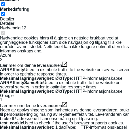
Markedsføring
Detaljer
Detaljer
Nødvendig
12
Nødvendige cookies bidra til å gjøre en nettside brukbart ved at
grunnleggende funksjoner som side navigasjon og tilgang til sikre
områder av nettstedet. Nettstedet kan ikke fungere optimalt uten dis
informasjonskapslene.
Azure
2
Lær mer om denne leverandøren
ARRAffinity
Used to distribute traffic to the website on several serve
in order to optimise response times.
Maksimal lagringsvarighet
: Økt
Type
: HTTP-informasjonskapsel
ARRAffinitySameSite
Used to distribute traffic to the website on
several servers in order to optimise response times.
Maksimal lagringsvarighet
: Økt
Type
: HTTP-informasjonskapsel
Google
1
Lær mer om denne leverandøren
Noen av opplysningene som innhentes av denne leverandøren, bruk
til personalisering og måling av reklameeffektivitet. Leverandøren ka
bruke IP-adressene til annonsemåling og -tilpasning.
test_cookie
Used to check if the user's browser supports cookies.
Maksimal lagringsvarighet
: 1 dag
Type
: HTTP-informasjonskapsel