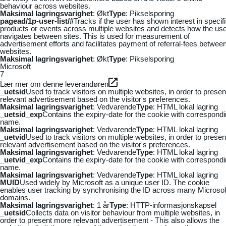
behaviour across websites.
Maksimal lagringsvarighet
: Økt
Type
: Pikselsporing
pagead/1p-user-list/#
Tracks if the user has shown interest in specif
products or events across multiple websites and detects how the us
navigates between sites. This is used for measurement of
advertisement efforts and facilitates payment of referral-fees betwee
websites.
Maksimal lagringsvarighet
: Økt
Type
: Pikselsporing
Microsoft
7
Lær mer om denne leverandøren
_uetsid
Used to track visitors on multiple websites, in order to presen
relevant advertisement based on the visitor's preferences.
Maksimal lagringsvarighet
: Vedvarende
Type
: HTML lokal lagring
_uetsid_exp
Contains the expiry-date for the cookie with correspond
name.
Maksimal lagringsvarighet
: Vedvarende
Type
: HTML lokal lagring
_uetvid
Used to track visitors on multiple websites, in order to presen
relevant advertisement based on the visitor's preferences.
Maksimal lagringsvarighet
: Vedvarende
Type
: HTML lokal lagring
_uetvid_exp
Contains the expiry-date for the cookie with correspond
name.
Maksimal lagringsvarighet
: Vedvarende
Type
: HTML lokal lagring
MUID
Used widely by Microsoft as a unique user ID. The cookie
enables user tracking by synchronising the ID across many Microsof
domains.
Maksimal lagringsvarighet
: 1 år
Type
: HTTP-informasjonskapsel
_uetsid
Collects data on visitor behaviour from multiple websites, in
order to present more relevant advertisement - This also allows the