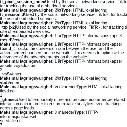
tt_pixel_session_index
Used by the social networking service, TikTo
for tracking the use of embedded services.
Maksimal lagringsvarighet
: Økt
Type
: HTML lokal lagring
tt_sessionId
Used by the social networking service, TikTok, for track
the use of embedded services.
Maksimal lagringsvarighet
: Økt
Type
: HTML lokal lagring
_ttp [x2]
Used by the social networking service, TikTok, for tracking t
use of embedded services.
Maksimal lagringsvarighet
: 1 år
Type
: HTTP-informasjonskapsel
ttcsid
Venter
Maksimal lagringsvarighet
: 1 år
Type
: HTTP-informasjonskapsel
ttcsid_#
Tracks the conversion rate between the user and the
advertisement banners on the website - This serves to optimise the
relevance of the advertisements on the website.
Maksimal lagringsvarighet
: 1 år
Type
: HTTP-informasjonskapsel
assets.voyado.com
2
_vaS
Venter
Maksimal lagringsvarighet
: Økt
Type
: HTML lokal lagring
vtid
Venter
Maksimal lagringsvarighet
: Vedvarende
Type
: HTML lokal lagring
floyd.no
1
_gtmeec
Used to temporarily store and process ecommerce-related
interaction data in order to ensure reliable analytics event tracking
across page loads.
Maksimal lagringsvarighet
: 3 måneder
Type
: HTTP-
informasjonskapsel
sc-static.net
7