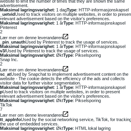
website to limit the number of times that they are shown the same
advertisement.
Maksimal lagringsvarighet
: 1 dag
Type
: HTTP-informasjonskapsel
_uetvid
Used to track visitors on multiple websites, in order to presen
relevant advertisement based on the visitor's preferences.
Maksimal lagringsvarighet
: 1 år
Type
: HTTP-informasjonskapsel
Pinterest
2
Lær mer om denne leverandøren
_pin_unauth
Used by Pinterest to track the usage of services.
Maksimal lagringsvarighet
: 1 år
Type
: HTTP-informasjonskapsel
v3/
Used by Pinterest to track the usage of services.
Maksimal lagringsvarighet
: Økt
Type
: Pikselsporing
Snap Inc.
2
Lær mer om denne leverandøren
sc_at
Used by Snapchat to implement advertisement content on the
website - The cookie detects the efficiency of the ads and collects
visitor data for further visitor segmentation.
Maksimal lagringsvarighet
: 1 år
Type
: HTTP-informasjonskapsel
p
Used to track visitors on multiple websites, in order to present
relevant advertisement based on the visitor's preferences.
Maksimal lagringsvarighet
: Økt
Type
: Pikselsporing
TikTok
7
Lær mer om denne leverandøren
tt_appInfo
Used by the social networking service, TikTok, for trackin
the use of embedded services.
Maksimal lagringsvarighet
: Økt
Type
: HTML lokal lagring