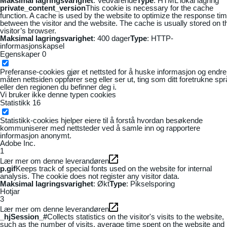
Maksimal lagringsvarighet
: Vedvarende
Type
: HTML lokal lagring
private_content_version
This cookie is necessary for the cache
function. A cache is used by the website to optimize the response ti
between the visitor and the website. The cache is usually stored on t
visitor’s browser.
Maksimal lagringsvarighet
: 400 dager
Type
: HTTP-
informasjonskapsel
Egenskaper
0
Preferanse-cookies gjør et nettsted for å huske informasjon og endre
måten nettsiden oppfører seg eller ser ut, ting som ditt foretrukne sp
eller den regionen du befinner deg i.
Vi bruker ikke denne typen cookies
Statistikk
16
Statistikk-cookies hjelper eiere til å forstå hvordan besøkende
kommuniserer med nettsteder ved å samle inn og rapportere
informasjon anonymt.
Adobe Inc.
1
Lær mer om denne leverandøren
p.gif
Keeps track of special fonts used on the website for internal
analysis. The cookie does not register any visitor data.
Maksimal lagringsvarighet
: Økt
Type
: Pikselsporing
Hotjar
3
Lær mer om denne leverandøren
_hjSession_#
Collects statistics on the visitor's visits to the website,
such as the number of visits, average time spent on the website and