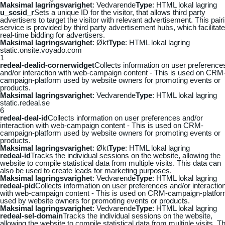
Maksimal lagringsvarighet
: Vedvarende
Type
: HTML lokal lagring
u_scsid_r
Sets a unique ID for the visitor, that allows third party
advertisers to target the visitor with relevant advertisement. This pair
service is provided by third party advertisement hubs, which facilitat
real-time bidding for advertisers.
Maksimal lagringsvarighet
: Økt
Type
: HTML lokal lagring
static.onsite.voyado.com
1
redeal-dealid-cornerwidget
Collects information on user preference
and/or interaction with web-campaign content - This is used on CRM
campaign-platform used by website owners for promoting events or
products.
Maksimal lagringsvarighet
: Vedvarende
Type
: HTML lokal lagring
static.redeal.se
6
redeal-deal-id
Collects information on user preferences and/or
interaction with web-campaign content - This is used on CRM-
campaign-platform used by website owners for promoting events or
products.
Maksimal lagringsvarighet
: Økt
Type
: HTML lokal lagring
redeal-id
Tracks the individual sessions on the website, allowing the
website to compile statistical data from multiple visits. This data can
also be used to create leads for marketing purposes.
Maksimal lagringsvarighet
: Vedvarende
Type
: HTML lokal lagring
redeal-pid
Collects information on user preferences and/or interactio
with web-campaign content - This is used on CRM-campaign-platfo
used by website owners for promoting events or products.
Maksimal lagringsvarighet
: Vedvarende
Type
: HTML lokal lagring
redeal-sel-domain
Tracks the individual sessions on the website,
allowing the website to compile statistical data from multiple visits. Th