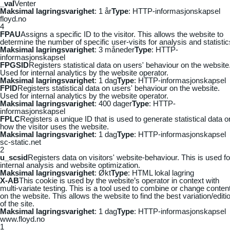
_vaI
Venter
Maksimal lagringsvarighet
: 1 år
Type
: HTTP-informasjonskapsel
floyd.no
4
FPAU
Assigns a specific ID to the visitor. This allows the website to
determine the number of specific user-visits for analysis and statistic
Maksimal lagringsvarighet
: 3 måneder
Type
: HTTP-
informasjonskapsel
FPGSID
Registers statistical data on users' behaviour on the website
Used for internal analytics by the website operator.
Maksimal lagringsvarighet
: 1 dag
Type
: HTTP-informasjonskapsel
FPID
Registers statistical data on users' behaviour on the website.
Used for internal analytics by the website operator.
Maksimal lagringsvarighet
: 400 dager
Type
: HTTP-
informasjonskapsel
FPLC
Registers a unique ID that is used to generate statistical data o
how the visitor uses the website.
Maksimal lagringsvarighet
: 1 dag
Type
: HTTP-informasjonskapsel
sc-static.net
2
u_scsid
Registers data on visitors' website-behaviour. This is used fo
internal analysis and website optimization.
Maksimal lagringsvarighet
: Økt
Type
: HTML lokal lagring
X-AB
This cookie is used by the website’s operator in context with
multi-variate testing. This is a tool used to combine or change conten
on the website. This allows the website to find the best variation/editi
of the site.
Maksimal lagringsvarighet
: 1 dag
Type
: HTTP-informasjonskapsel
www.floyd.no
1