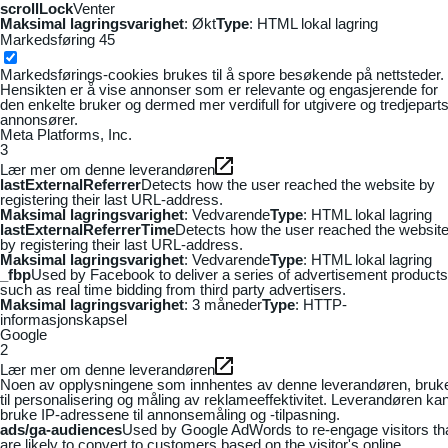
scrollLock
Venter
Maksimal lagringsvarighet
: Økt
Type
: HTML lokal lagring
Markedsføring
45
Markedsførings-cookies brukes til å spore besøkende på nettsteder.
Hensikten er å vise annonser som er relevante og engasjerende for
den enkelte bruker og dermed mer verdifull for utgivere og tredjepart
annonsører.
Meta Platforms, Inc.
3
Lær mer om denne leverandøren
lastExternalReferrer
Detects how the user reached the website by
registering their last URL-address.
Maksimal lagringsvarighet
: Vedvarende
Type
: HTML lokal lagring
lastExternalReferrerTime
Detects how the user reached the websit
by registering their last URL-address.
Maksimal lagringsvarighet
: Vedvarende
Type
: HTML lokal lagring
_fbp
Used by Facebook to deliver a series of advertisement products
such as real time bidding from third party advertisers.
Maksimal lagringsvarighet
: 3 måneder
Type
: HTTP-
informasjonskapsel
Google
2
Lær mer om denne leverandøren
Noen av opplysningene som innhentes av denne leverandøren, bruk
til personalisering og måling av reklameeffektivitet. Leverandøren ka
bruke IP-adressene til annonsemåling og -tilpasning.
ads/ga-audiences
Used by Google AdWords to re-engage visitors th
are likely to convert to customers based on the visitor's online