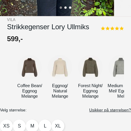
VILA
Strikkegenser Lory Ullmiks
5.0
star
599
,-
rating
Coffee Bean/
Eggnog/
Forest Night/
Medium Gr
Eggnog
Natural
Eggnog
Mel/ Eggno
Melange
Melange
Melange
Mel
Velg størrelse:
Usikker på størrelsen?
XS
S
M
L
XL