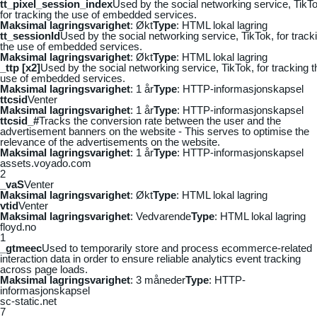
tt_pixel_session_index
Used by the social networking service, TikTo
for tracking the use of embedded services.
Maksimal lagringsvarighet
: Økt
Type
: HTML lokal lagring
tt_sessionId
Used by the social networking service, TikTok, for track
the use of embedded services.
Maksimal lagringsvarighet
: Økt
Type
: HTML lokal lagring
_ttp [x2]
Used by the social networking service, TikTok, for tracking t
use of embedded services.
Maksimal lagringsvarighet
: 1 år
Type
: HTTP-informasjonskapsel
ttcsid
Venter
Maksimal lagringsvarighet
: 1 år
Type
: HTTP-informasjonskapsel
ttcsid_#
Tracks the conversion rate between the user and the
advertisement banners on the website - This serves to optimise the
relevance of the advertisements on the website.
Maksimal lagringsvarighet
: 1 år
Type
: HTTP-informasjonskapsel
assets.voyado.com
2
_vaS
Venter
Maksimal lagringsvarighet
: Økt
Type
: HTML lokal lagring
vtid
Venter
Maksimal lagringsvarighet
: Vedvarende
Type
: HTML lokal lagring
floyd.no
1
_gtmeec
Used to temporarily store and process ecommerce-related
interaction data in order to ensure reliable analytics event tracking
across page loads.
Maksimal lagringsvarighet
: 3 måneder
Type
: HTTP-
informasjonskapsel
sc-static.net
7