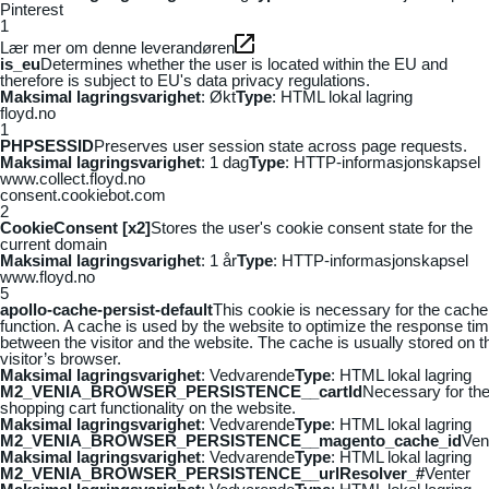
Pinterest
1
Lær mer om denne leverandøren
is_eu
Determines whether the user is located within the EU and
therefore is subject to EU's data privacy regulations.
Maksimal lagringsvarighet
: Økt
Type
: HTML lokal lagring
floyd.no
1
PHPSESSID
Preserves user session state across page requests.
Maksimal lagringsvarighet
: 1 dag
Type
: HTTP-informasjonskapsel
www.collect.floyd.no
consent.cookiebot.com
2
CookieConsent [x2]
Stores the user's cookie consent state for the
current domain
Maksimal lagringsvarighet
: 1 år
Type
: HTTP-informasjonskapsel
www.floyd.no
5
apollo-cache-persist-default
This cookie is necessary for the cache
function. A cache is used by the website to optimize the response ti
between the visitor and the website. The cache is usually stored on t
visitor’s browser.
Maksimal lagringsvarighet
: Vedvarende
Type
: HTML lokal lagring
M2_VENIA_BROWSER_PERSISTENCE__cartId
Necessary for th
shopping cart functionality on the website.
Maksimal lagringsvarighet
: Vedvarende
Type
: HTML lokal lagring
M2_VENIA_BROWSER_PERSISTENCE__magento_cache_id
Ven
Maksimal lagringsvarighet
: Vedvarende
Type
: HTML lokal lagring
M2_VENIA_BROWSER_PERSISTENCE__urlResolver_#
Venter