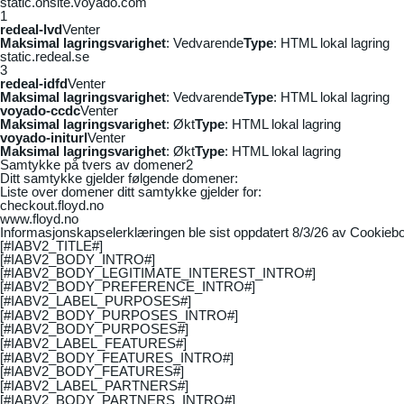
static.onsite.voyado.com
1
redeal-lvd
Venter
Maksimal lagringsvarighet
: Vedvarende
Type
: HTML lokal lagring
static.redeal.se
3
redeal-idfd
Venter
Maksimal lagringsvarighet
: Vedvarende
Type
: HTML lokal lagring
voyado-ccdc
Venter
Maksimal lagringsvarighet
: Økt
Type
: HTML lokal lagring
voyado-initurl
Venter
Maksimal lagringsvarighet
: Økt
Type
: HTML lokal lagring
Samtykke på tvers av domener
2
Ditt samtykke gjelder følgende domener:
Liste over domener ditt samtykke gjelder for:
checkout.floyd.no
www.floyd.no
Informasjonskapselerklæringen ble sist oppdatert 8/3/26 av
Cookiebo
[#IABV2_TITLE#]
[#IABV2_BODY_INTRO#]
[#IABV2_BODY_LEGITIMATE_INTEREST_INTRO#]
[#IABV2_BODY_PREFERENCE_INTRO#]
[#IABV2_LABEL_PURPOSES#]
[#IABV2_BODY_PURPOSES_INTRO#]
[#IABV2_BODY_PURPOSES#]
[#IABV2_LABEL_FEATURES#]
[#IABV2_BODY_FEATURES_INTRO#]
[#IABV2_BODY_FEATURES#]
[#IABV2_LABEL_PARTNERS#]
[#IABV2_BODY_PARTNERS_INTRO#]