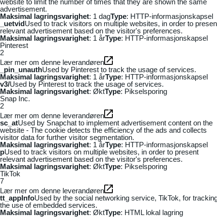
website to limit the number of times that they are shown the same
advertisement.
Maksimal lagringsvarighet
: 1 dag
Type
: HTTP-informasjonskapsel
_uetvid
Used to track visitors on multiple websites, in order to presen
relevant advertisement based on the visitor's preferences.
Maksimal lagringsvarighet
: 1 år
Type
: HTTP-informasjonskapsel
Pinterest
2
Lær mer om denne leverandøren
_pin_unauth
Used by Pinterest to track the usage of services.
Maksimal lagringsvarighet
: 1 år
Type
: HTTP-informasjonskapsel
v3/
Used by Pinterest to track the usage of services.
Maksimal lagringsvarighet
: Økt
Type
: Pikselsporing
Snap Inc.
2
Lær mer om denne leverandøren
sc_at
Used by Snapchat to implement advertisement content on the
website - The cookie detects the efficiency of the ads and collects
visitor data for further visitor segmentation.
Maksimal lagringsvarighet
: 1 år
Type
: HTTP-informasjonskapsel
p
Used to track visitors on multiple websites, in order to present
relevant advertisement based on the visitor's preferences.
Maksimal lagringsvarighet
: Økt
Type
: Pikselsporing
TikTok
7
Lær mer om denne leverandøren
tt_appInfo
Used by the social networking service, TikTok, for trackin
the use of embedded services.
Maksimal lagringsvarighet
: Økt
Type
: HTML lokal lagring