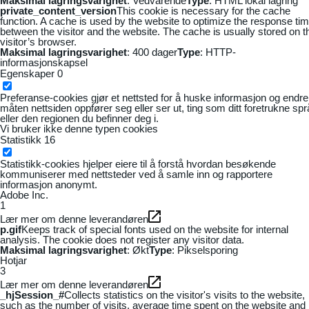
Maksimal lagringsvarighet
: Vedvarende
Type
: HTML lokal lagring
private_content_version
This cookie is necessary for the cache
function. A cache is used by the website to optimize the response ti
between the visitor and the website. The cache is usually stored on t
visitor’s browser.
Maksimal lagringsvarighet
: 400 dager
Type
: HTTP-
informasjonskapsel
Egenskaper
0
Preferanse-cookies gjør et nettsted for å huske informasjon og endre
måten nettsiden oppfører seg eller ser ut, ting som ditt foretrukne sp
eller den regionen du befinner deg i.
Vi bruker ikke denne typen cookies
Statistikk
16
Statistikk-cookies hjelper eiere til å forstå hvordan besøkende
kommuniserer med nettsteder ved å samle inn og rapportere
informasjon anonymt.
Adobe Inc.
1
Lær mer om denne leverandøren
p.gif
Keeps track of special fonts used on the website for internal
analysis. The cookie does not register any visitor data.
Maksimal lagringsvarighet
: Økt
Type
: Pikselsporing
Hotjar
3
Lær mer om denne leverandøren
_hjSession_#
Collects statistics on the visitor's visits to the website,
such as the number of visits, average time spent on the website and