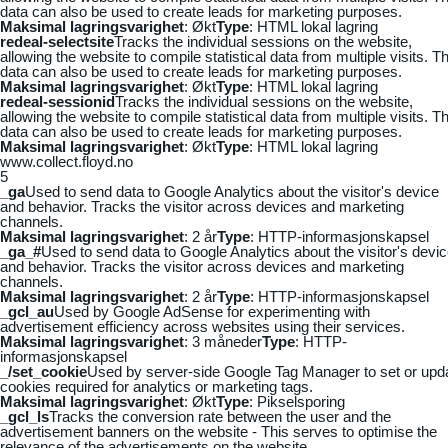
data can also be used to create leads for marketing purposes.
Maksimal lagringsvarighet
: Økt
Type
: HTML lokal lagring
redeal-selectsite
Tracks the individual sessions on the website,
allowing the website to compile statistical data from multiple visits. Th
data can also be used to create leads for marketing purposes.
Maksimal lagringsvarighet
: Økt
Type
: HTML lokal lagring
redeal-sessionid
Tracks the individual sessions on the website,
allowing the website to compile statistical data from multiple visits. Th
data can also be used to create leads for marketing purposes.
Maksimal lagringsvarighet
: Økt
Type
: HTML lokal lagring
www.collect.floyd.no
5
_ga
Used to send data to Google Analytics about the visitor's device
and behavior. Tracks the visitor across devices and marketing
channels.
Maksimal lagringsvarighet
: 2 år
Type
: HTTP-informasjonskapsel
_ga_#
Used to send data to Google Analytics about the visitor's devi
and behavior. Tracks the visitor across devices and marketing
channels.
Maksimal lagringsvarighet
: 2 år
Type
: HTTP-informasjonskapsel
_gcl_au
Used by Google AdSense for experimenting with
advertisement efficiency across websites using their services.
Maksimal lagringsvarighet
: 3 måneder
Type
: HTTP-
informasjonskapsel
_/set_cookie
Used by server-side Google Tag Manager to set or upd
cookies required for analytics or marketing tags.
Maksimal lagringsvarighet
: Økt
Type
: Pikselsporing
_gcl_ls
Tracks the conversion rate between the user and the
advertisement banners on the website - This serves to optimise the
relevance of the advertisements on the website.