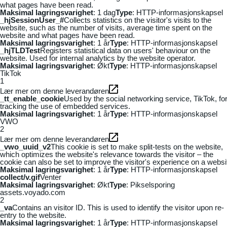
what pages have been read.
Maksimal lagringsvarighet
: 1 dag
Type
: HTTP-informasjonskapsel
_hjSessionUser_#
Collects statistics on the visitor's visits to the
website, such as the number of visits, average time spent on the
website and what pages have been read.
Maksimal lagringsvarighet
: 1 år
Type
: HTTP-informasjonskapsel
_hjTLDTest
Registers statistical data on users' behaviour on the
website. Used for internal analytics by the website operator.
Maksimal lagringsvarighet
: Økt
Type
: HTTP-informasjonskapsel
TikTok
1
Lær mer om denne leverandøren
_tt_enable_cookie
Used by the social networking service, TikTok, fo
tracking the use of embedded services.
Maksimal lagringsvarighet
: 1 år
Type
: HTTP-informasjonskapsel
VWO
2
Lær mer om denne leverandøren
_vwo_uuid_v2
This cookie is set to make split-tests on the website,
which optimizes the website's relevance towards the visitor – the
cookie can also be set to improve the visitor's experience on a websi
Maksimal lagringsvarighet
: 1 år
Type
: HTTP-informasjonskapsel
collect/v.gif
Venter
Maksimal lagringsvarighet
: Økt
Type
: Pikselsporing
assets.voyado.com
2
_va
Contains an visitor ID. This is used to identify the visitor upon re-
entry to the website.
Maksimal lagringsvarighet
: 1 år
Type
: HTTP-informasjonskapsel