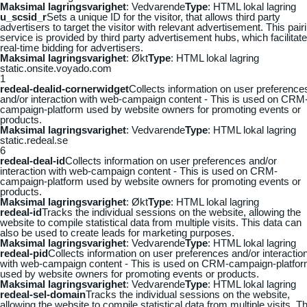
Maksimal lagringsvarighet
: Vedvarende
Type
: HTML lokal lagring
u_scsid_r
Sets a unique ID for the visitor, that allows third party
advertisers to target the visitor with relevant advertisement. This pair
service is provided by third party advertisement hubs, which facilitat
real-time bidding for advertisers.
Maksimal lagringsvarighet
: Økt
Type
: HTML lokal lagring
static.onsite.voyado.com
1
redeal-dealid-cornerwidget
Collects information on user preference
and/or interaction with web-campaign content - This is used on CRM
campaign-platform used by website owners for promoting events or
products.
Maksimal lagringsvarighet
: Vedvarende
Type
: HTML lokal lagring
static.redeal.se
6
redeal-deal-id
Collects information on user preferences and/or
interaction with web-campaign content - This is used on CRM-
campaign-platform used by website owners for promoting events or
products.
Maksimal lagringsvarighet
: Økt
Type
: HTML lokal lagring
redeal-id
Tracks the individual sessions on the website, allowing the
website to compile statistical data from multiple visits. This data can
also be used to create leads for marketing purposes.
Maksimal lagringsvarighet
: Vedvarende
Type
: HTML lokal lagring
redeal-pid
Collects information on user preferences and/or interactio
with web-campaign content - This is used on CRM-campaign-platfo
used by website owners for promoting events or products.
Maksimal lagringsvarighet
: Vedvarende
Type
: HTML lokal lagring
redeal-sel-domain
Tracks the individual sessions on the website,
allowing the website to compile statistical data from multiple visits. Th