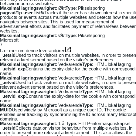
behaviour across websites.
Maksimal lagringsvarighet
: Økt
Type
: Pikselsporing
pagead/1p-user-list/#
Tracks if the user has shown interest in specif
products or events across multiple websites and detects how the us
navigates between sites. This is used for measurement of
advertisement efforts and facilitates payment of referral-fees betwee
websites.
Maksimal lagringsvarighet
: Økt
Type
: Pikselsporing
Microsoft
7
Lær mer om denne leverandøren
_uetsid
Used to track visitors on multiple websites, in order to presen
relevant advertisement based on the visitor's preferences.
Maksimal lagringsvarighet
: Vedvarende
Type
: HTML lokal lagring
_uetsid_exp
Contains the expiry-date for the cookie with correspond
name.
Maksimal lagringsvarighet
: Vedvarende
Type
: HTML lokal lagring
_uetvid
Used to track visitors on multiple websites, in order to presen
relevant advertisement based on the visitor's preferences.
Maksimal lagringsvarighet
: Vedvarende
Type
: HTML lokal lagring
_uetvid_exp
Contains the expiry-date for the cookie with correspond
name.
Maksimal lagringsvarighet
: Vedvarende
Type
: HTML lokal lagring
MUID
Used widely by Microsoft as a unique user ID. The cookie
enables user tracking by synchronising the ID across many Microsof
domains.
Maksimal lagringsvarighet
: 1 år
Type
: HTTP-informasjonskapsel
_uetsid
Collects data on visitor behaviour from multiple websites, in
order to present more relevant advertisement - This also allows the