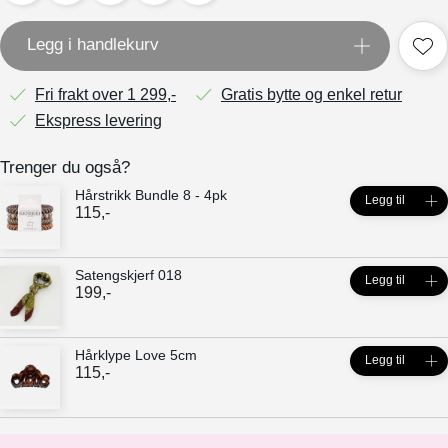
Legg i handlekurv
Fri frakt over 1 299,-
Gratis bytte og enkel retur
Ekspress levering
Trenger du også?
Hårstrikk Bundle 8 - 4pk
Legg til
115
,-
Satengskjerf 018
Legg til
199
,-
Hårklype Love 5cm
Legg til
115
,-