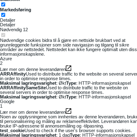
Markedsføring
Detaljer
Detaljer
Nødvendig
12
Nødvendige cookies bidra til å gjøre en nettside brukbart ved at
grunnleggende funksjoner som side navigasjon og tilgang til sikre
områder av nettstedet. Nettstedet kan ikke fungere optimalt uten dis
informasjonskapslene.
Azure
2
Lær mer om denne leverandøren
ARRAffinity
Used to distribute traffic to the website on several serve
in order to optimise response times.
Maksimal lagringsvarighet
: Økt
Type
: HTTP-informasjonskapsel
ARRAffinitySameSite
Used to distribute traffic to the website on
several servers in order to optimise response times.
Maksimal lagringsvarighet
: Økt
Type
: HTTP-informasjonskapsel
Google
1
Lær mer om denne leverandøren
Noen av opplysningene som innhentes av denne leverandøren, bruk
til personalisering og måling av reklameeffektivitet. Leverandøren ka
bruke IP-adressene til annonsemåling og -tilpasning.
test_cookie
Used to check if the user's browser supports cookies.
Maksimal lagringsvarighet
: 1 dag
Type
: HTTP-informasjonskapsel