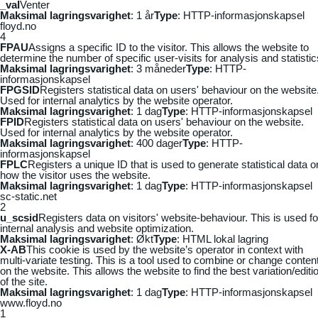
_vaI
Venter
Maksimal lagringsvarighet
: 1 år
Type
: HTTP-informasjonskapsel
floyd.no
4
FPAU
Assigns a specific ID to the visitor. This allows the website to
determine the number of specific user-visits for analysis and statistic
Maksimal lagringsvarighet
: 3 måneder
Type
: HTTP-
informasjonskapsel
FPGSID
Registers statistical data on users' behaviour on the website
Used for internal analytics by the website operator.
Maksimal lagringsvarighet
: 1 dag
Type
: HTTP-informasjonskapsel
FPID
Registers statistical data on users' behaviour on the website.
Used for internal analytics by the website operator.
Maksimal lagringsvarighet
: 400 dager
Type
: HTTP-
informasjonskapsel
FPLC
Registers a unique ID that is used to generate statistical data o
how the visitor uses the website.
Maksimal lagringsvarighet
: 1 dag
Type
: HTTP-informasjonskapsel
sc-static.net
2
u_scsid
Registers data on visitors' website-behaviour. This is used fo
internal analysis and website optimization.
Maksimal lagringsvarighet
: Økt
Type
: HTML lokal lagring
X-AB
This cookie is used by the website’s operator in context with
multi-variate testing. This is a tool used to combine or change conten
on the website. This allows the website to find the best variation/editi
of the site.
Maksimal lagringsvarighet
: 1 dag
Type
: HTTP-informasjonskapsel
www.floyd.no
1