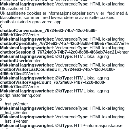
Maksimal lagringsvarighet
: Vedvarende
Type
: HTML lokal lagring
Uklassifisert
13
Uklassifiserte cookies er informasjonskapsler som vi er i ferd med å
klassifisere, sammen med leverandørene av enkelte cookies.
chatbot-ui-virid-sigma.vercel.app
6
chatbotConversation_76724e63-74b7-42c0-8c88-
4f66eb74ec21
Venter
Maksimal lagringsvarighet
: Vedvarende
Type
: HTML lokal lagring
chatbotOpenState_76724e63-74b7-42c0-8c88-4f66eb74ec21
Vente
Maksimal lagringsvarighet
: Vedvarende
Type
: HTML lokal lagring
chatbotSessionId_76724e63-74b7-42c0-8c88-4f66eb74ec21
Venter
Maksimal lagringsvarighet
: Økt
Type
: HTML lokal lagring
chatbotUserId
Venter
Maksimal lagringsvarighet
: Vedvarende
Type
: HTML lokal lagring
chatbotVisitorLastCountedUrl_76724e63-74b7-42c0-8c88-
4f66eb74ec21
Venter
Maksimal lagringsvarighet
: Økt
Type
: HTML lokal lagring
chatbotVisitorPageCount_76724e63-74b7-42c0-8c88-
4f66eb74ec21
Venter
Maksimal lagringsvarighet
: Økt
Type
: HTML lokal lagring
script.historianhq.com
3
__hst_p
Venter
Maksimal lagringsvarighet
: Vedvarende
Type
: HTML lokal lagring
__hst_s
Venter
Maksimal lagringsvarighet
: Vedvarende
Type
: HTML lokal lagring
__hst_s
Venter
Maksimal lagringsvarighet
: Økt
Type
: HTTP-informasjonskapsel