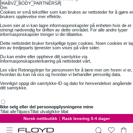
[#IABV2_BODY_PARTNERS#]
Om
Cookies er små tekstfiler som kan brukes av nettsteder for å gjøre e
brukers opplevelse mer effektiv.
Loven sier at vi kan lagre informasjonskapsler på enheten hvis de er
strengt nødvendig for driften av dette området. For alle andre typer
informasjonskapsler trenger vi din tillatelse.
Dette nettstedet bruker forskjellige typer cookies. Noen cookies er la
inn av tredjeparts tjenester som vises på våre sider.
Du kan endre eller oppheve ditt samtykke via
Informasjonskapselerkæring på nettstedet vårt.
Les våre
Retningslinjer for personvern
for å lære mer om hvem vi er,
hvordan du kan nå oss og hvordan vi behandler personlig data.
Vennligst oppgi din samtykke-ID og dato for henvendelser angående
ditt samtykke.
Ikke selg eller del personopplysningene mine
Tillat alle
Tilpass
Tillat utvalg
Ikke tillat
Norsk nettbutikk
|
Rask levering 0-4 dager