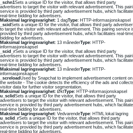
_schn1
Sets a unique ID for the visitor, that allows third party
advertisers to target the visitor with relevant advertisement. This pair
service is provided by third party advertisement hubs, which facilitat
real-time bidding for advertisers.
Maksimal lagringsvarighet
: 1 dag
Type
: HTTP-informasjonskapsel
_scid
Sets a unique ID for the visitor, that allows third party advertise
to target the visitor with relevant advertisement. This pairing service i
provided by third party advertisement hubs, which facilitates real-tim
bidding for advertisers.
Maksimal lagringsvarighet
: 13 måneder
Type
: HTTP-
informasjonskapsel
_scid_r
Sets a unique ID for the visitor, that allows third party
advertisers to target the visitor with relevant advertisement. This pair
service is provided by third party advertisement hubs, which facilitat
real-time bidding for advertisers.
Maksimal lagringsvarighet
: 13 måneder
Type
: HTTP-
informasjonskapsel
_screload
Used by Snapchat to implement advertisement content on
the website - The cookie detects the efficiency of the ads and collect
visitor data for further visitor segmentation.
Maksimal lagringsvarighet
: Økt
Type
: HTTP-informasjonskapsel
u_sclid
Sets a unique ID for the visitor, that allows third party
advertisers to target the visitor with relevant advertisement. This pair
service is provided by third party advertisement hubs, which facilitat
real-time bidding for advertisers.
Maksimal lagringsvarighet
: Vedvarende
Type
: HTML lokal lagring
u_sclid_r
Sets a unique ID for the visitor, that allows third party
advertisers to target the visitor with relevant advertisement. This pair
service is provided by third party advertisement hubs, which facilitat
real-time bidding for advertisers.