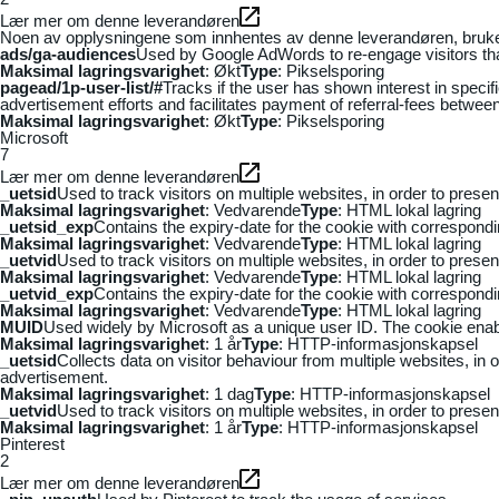
Lær mer om denne leverandøren
Noen av opplysningene som innhentes av denne leverandøren, brukes t
ads/ga-audiences
Used by Google AdWords to re-engage visitors that
Maksimal lagringsvarighet
: Økt
Type
: Pikselsporing
pagead/1p-user-list/#
Tracks if the user has shown interest in speci
advertisement efforts and facilitates payment of referral-fees betwee
Maksimal lagringsvarighet
: Økt
Type
: Pikselsporing
Microsoft
7
Lær mer om denne leverandøren
_uetsid
Used to track visitors on multiple websites, in order to prese
Maksimal lagringsvarighet
: Vedvarende
Type
: HTML lokal lagring
_uetsid_exp
Contains the expiry-date for the cookie with correspond
Maksimal lagringsvarighet
: Vedvarende
Type
: HTML lokal lagring
_uetvid
Used to track visitors on multiple websites, in order to prese
Maksimal lagringsvarighet
: Vedvarende
Type
: HTML lokal lagring
_uetvid_exp
Contains the expiry-date for the cookie with correspond
Maksimal lagringsvarighet
: Vedvarende
Type
: HTML lokal lagring
MUID
Used widely by Microsoft as a unique user ID. The cookie ena
Maksimal lagringsvarighet
: 1 år
Type
: HTTP-informasjonskapsel
_uetsid
Collects data on visitor behaviour from multiple websites, in
advertisement.
Maksimal lagringsvarighet
: 1 dag
Type
: HTTP-informasjonskapsel
_uetvid
Used to track visitors on multiple websites, in order to prese
Maksimal lagringsvarighet
: 1 år
Type
: HTTP-informasjonskapsel
Pinterest
2
Lær mer om denne leverandøren