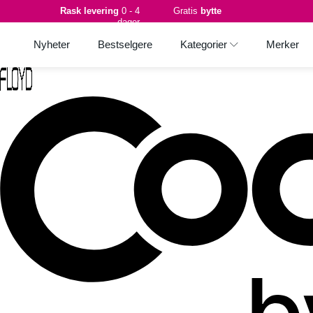
Rask levering
0 - 4
Gratis
bytte
dager
Nyheter
Bestselgere
Kategorier
Merker