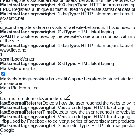
FPID
Registers statistical data on users' behaviour on the website. Us
Maksimal lagringsvarighet
: 400 dager
Type
: HTTP-informasjonskap
FPLC
Registers a unique ID that is used to generate statistical data 
Maksimal lagringsvarighet
: 1 dag
Type
: HTTP-informasjonskapsel
sc-static.net
2
u_scsid
Registers data on visitors' website-behaviour. This is used fo
Maksimal lagringsvarighet
: Økt
Type
: HTML lokal lagring
X-AB
This cookie is used by the website’s operator in context with mul
of the site.
Maksimal lagringsvarighet
: 1 dag
Type
: HTTP-informasjonskapsel
www.floyd.no
1
scrollLock
Venter
Maksimal lagringsvarighet
: Økt
Type
: HTML lokal lagring
Markedsføring
45
Markedsførings-cookies brukes til å spore besøkende på nettsteder. 
annonsører.
Meta Platforms, Inc.
3
Lær mer om denne leverandøren
lastExternalReferrer
Detects how the user reached the website by re
Maksimal lagringsvarighet
: Vedvarende
Type
: HTML lokal lagring
lastExternalReferrerTime
Detects how the user reached the website 
Maksimal lagringsvarighet
: Vedvarende
Type
: HTML lokal lagring
_fbp
Used by Facebook to deliver a series of advertisement products s
Maksimal lagringsvarighet
: 3 måneder
Type
: HTTP-informasjonska
Google
2