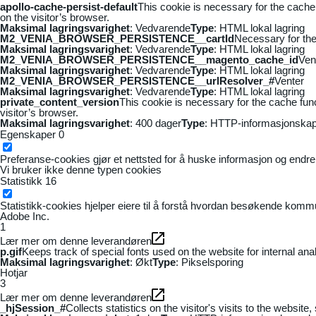
apollo-cache-persist-default
This cookie is necessary for the cache
on the visitor’s browser.
Maksimal lagringsvarighet
: Vedvarende
Type
: HTML lokal lagring
M2_VENIA_BROWSER_PERSISTENCE__cartId
Necessary for the 
Maksimal lagringsvarighet
: Vedvarende
Type
: HTML lokal lagring
M2_VENIA_BROWSER_PERSISTENCE__magento_cache_id
Ven
Maksimal lagringsvarighet
: Vedvarende
Type
: HTML lokal lagring
M2_VENIA_BROWSER_PERSISTENCE__urlResolver_#
Venter
Maksimal lagringsvarighet
: Vedvarende
Type
: HTML lokal lagring
private_content_version
This cookie is necessary for the cache fun
visitor’s browser.
Maksimal lagringsvarighet
: 400 dager
Type
: HTTP-informasjonskap
Egenskaper
0
Preferanse-cookies gjør et nettsted for å huske informasjon og endrer 
Vi bruker ikke denne typen cookies
Statistikk
16
Statistikk-cookies hjelper eiere til å forstå hvordan besøkende kom
Adobe Inc.
1
Lær mer om denne leverandøren
p.gif
Keeps track of special fonts used on the website for internal anal
Maksimal lagringsvarighet
: Økt
Type
: Pikselsporing
Hotjar
3
Lær mer om denne leverandøren
_hjSession_#
Collects statistics on the visitor's visits to the webs