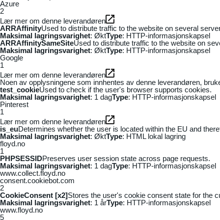
Azure
2
Lær mer om denne leverandøren
ARRAffinity
Used to distribute traffic to the website on several serv
Maksimal lagringsvarighet
: Økt
Type
: HTTP-informasjonskapsel
ARRAffinitySameSite
Used to distribute traffic to the website on se
Maksimal lagringsvarighet
: Økt
Type
: HTTP-informasjonskapsel
Google
1
Lær mer om denne leverandøren
Noen av opplysningene som innhentes av denne leverandøren, brukes t
test_cookie
Used to check if the user's browser supports cookies.
Maksimal lagringsvarighet
: 1 dag
Type
: HTTP-informasjonskapsel
Pinterest
1
Lær mer om denne leverandøren
is_eu
Determines whether the user is located within the EU and theref
Maksimal lagringsvarighet
: Økt
Type
: HTML lokal lagring
floyd.no
1
PHPSESSID
Preserves user session state across page requests.
Maksimal lagringsvarighet
: 1 dag
Type
: HTTP-informasjonskapsel
www.collect.floyd.no
consent.cookiebot.com
2
CookieConsent [x2]
Stores the user's cookie consent state for the 
Maksimal lagringsvarighet
: 1 år
Type
: HTTP-informasjonskapsel
www.floyd.no
5