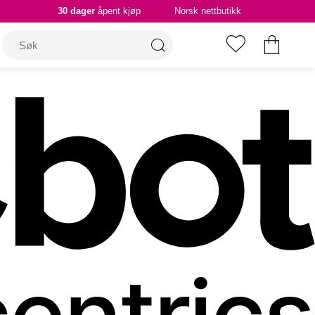
30 dager
åpent kjøp
Norsk nettbutikk