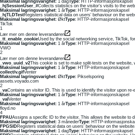
Maksimal lagringsvarighet
: 1 dag
Type
: HTTP-informasjonskapsel
_hjSessionUser_#
Collects statistics on the visitor's visits to the
Maksimal lagringsvarighet
: 1 år
Type
: HTTP-informasjonskapsel
_hjTLDTest
Registers statistical data on users' behaviour on the webs
Maksimal lagringsvarighet
: Økt
Type
: HTTP-informasjonskapsel
TikTok
1
Lær mer om denne leverandøren
_tt_enable_cookie
Used by the social networking service, TikTok, fo
Maksimal lagringsvarighet
: 1 år
Type
: HTTP-informasjonskapsel
VWO
2
Lær mer om denne leverandøren
_vwo_uuid_v2
This cookie is set to make split-tests on the website,
Maksimal lagringsvarighet
: 1 år
Type
: HTTP-informasjonskapsel
collect/v.gif
Venter
Maksimal lagringsvarighet
: Økt
Type
: Pikselsporing
assets.voyado.com
2
_va
Contains an visitor ID. This is used to identify the visitor upon re-
Maksimal lagringsvarighet
: 1 år
Type
: HTTP-informasjonskapsel
_vaI
Venter
Maksimal lagringsvarighet
: 1 år
Type
: HTTP-informasjonskapsel
floyd.no
4
FPAU
Assigns a specific ID to the visitor. This allows the website to 
Maksimal lagringsvarighet
: 3 måneder
Type
: HTTP-informasjonska
FPGSID
Registers statistical data on users' behaviour on the website.
Maksimal lagringsvarighet
: 1 dag
Type
: HTTP-informasjonskapsel