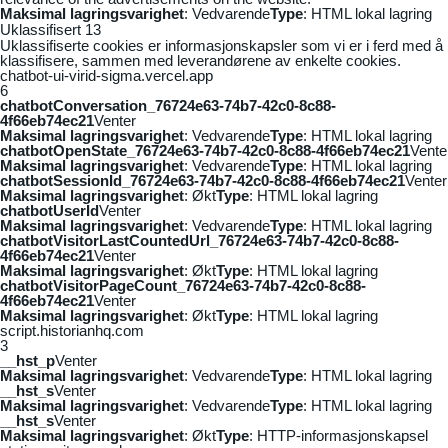
Maksimal lagringsvarighet
: Vedvarende
Type
: HTML lokal lagring
Uklassifisert
13
Uklassifiserte cookies er informasjonskapsler som vi er i ferd med å
klassifisere, sammen med leverandørene av enkelte cookies.
chatbot-ui-virid-sigma.vercel.app
6
chatbotConversation_76724e63-74b7-42c0-8c88-
4f66eb74ec21
Venter
Maksimal lagringsvarighet
: Vedvarende
Type
: HTML lokal lagring
chatbotOpenState_76724e63-74b7-42c0-8c88-4f66eb74ec21
Vente
Maksimal lagringsvarighet
: Vedvarende
Type
: HTML lokal lagring
chatbotSessionId_76724e63-74b7-42c0-8c88-4f66eb74ec21
Venter
Maksimal lagringsvarighet
: Økt
Type
: HTML lokal lagring
chatbotUserId
Venter
Maksimal lagringsvarighet
: Vedvarende
Type
: HTML lokal lagring
chatbotVisitorLastCountedUrl_76724e63-74b7-42c0-8c88-
4f66eb74ec21
Venter
Maksimal lagringsvarighet
: Økt
Type
: HTML lokal lagring
chatbotVisitorPageCount_76724e63-74b7-42c0-8c88-
4f66eb74ec21
Venter
Maksimal lagringsvarighet
: Økt
Type
: HTML lokal lagring
script.historianhq.com
3
__hst_p
Venter
Maksimal lagringsvarighet
: Vedvarende
Type
: HTML lokal lagring
__hst_s
Venter
Maksimal lagringsvarighet
: Vedvarende
Type
: HTML lokal lagring
__hst_s
Venter
Maksimal lagringsvarighet
: Økt
Type
: HTTP-informasjonskapsel