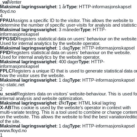
_vaI
Venter
Maksimal lagringsvarighet
: 1 år
Type
: HTTP-informasjonskapsel
floyd.no
4
FPAU
Assigns a specific ID to the visitor. This allows the website to
determine the number of specific user-visits for analysis and statistic
Maksimal lagringsvarighet
: 3 måneder
Type
: HTTP-
informasjonskapsel
FPGSID
Registers statistical data on users' behaviour on the website
Used for internal analytics by the website operator.
Maksimal lagringsvarighet
: 1 dag
Type
: HTTP-informasjonskapsel
FPID
Registers statistical data on users' behaviour on the website.
Used for internal analytics by the website operator.
Maksimal lagringsvarighet
: 400 dager
Type
: HTTP-
informasjonskapsel
FPLC
Registers a unique ID that is used to generate statistical data o
how the visitor uses the website.
Maksimal lagringsvarighet
: 1 dag
Type
: HTTP-informasjonskapsel
sc-static.net
2
u_scsid
Registers data on visitors' website-behaviour. This is used fo
internal analysis and website optimization.
Maksimal lagringsvarighet
: Økt
Type
: HTML lokal lagring
X-AB
This cookie is used by the website’s operator in context with
multi-variate testing. This is a tool used to combine or change conten
on the website. This allows the website to find the best variation/editi
of the site.
Maksimal lagringsvarighet
: 1 dag
Type
: HTTP-informasjonskapsel
www.floyd.no
1