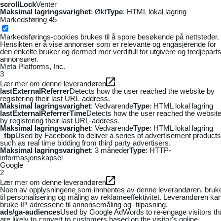
scrollLock
Venter
Maksimal lagringsvarighet
: Økt
Type
: HTML lokal lagring
Markedsføring
45
Markedsførings-cookies brukes til å spore besøkende på nettsteder.
Hensikten er å vise annonser som er relevante og engasjerende for
den enkelte bruker og dermed mer verdifull for utgivere og tredjepart
annonsører.
Meta Platforms, Inc.
3
Lær mer om denne leverandøren
lastExternalReferrer
Detects how the user reached the website by
registering their last URL-address.
Maksimal lagringsvarighet
: Vedvarende
Type
: HTML lokal lagring
lastExternalReferrerTime
Detects how the user reached the websit
by registering their last URL-address.
Maksimal lagringsvarighet
: Vedvarende
Type
: HTML lokal lagring
_fbp
Used by Facebook to deliver a series of advertisement products
such as real time bidding from third party advertisers.
Maksimal lagringsvarighet
: 3 måneder
Type
: HTTP-
informasjonskapsel
Google
2
Lær mer om denne leverandøren
Noen av opplysningene som innhentes av denne leverandøren, bruk
til personalisering og måling av reklameeffektivitet. Leverandøren ka
bruke IP-adressene til annonsemåling og -tilpasning.
ads/ga-audiences
Used by Google AdWords to re-engage visitors th
are likely to convert to customers based on the visitor's online