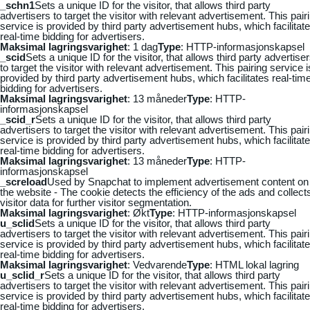
_schn1
Sets a unique ID for the visitor, that allows third party
advertisers to target the visitor with relevant advertisement. This pair
service is provided by third party advertisement hubs, which facilitat
real-time bidding for advertisers.
Maksimal lagringsvarighet
: 1 dag
Type
: HTTP-informasjonskapsel
_scid
Sets a unique ID for the visitor, that allows third party advertise
to target the visitor with relevant advertisement. This pairing service i
provided by third party advertisement hubs, which facilitates real-tim
bidding for advertisers.
Maksimal lagringsvarighet
: 13 måneder
Type
: HTTP-
informasjonskapsel
_scid_r
Sets a unique ID for the visitor, that allows third party
advertisers to target the visitor with relevant advertisement. This pair
service is provided by third party advertisement hubs, which facilitat
real-time bidding for advertisers.
Maksimal lagringsvarighet
: 13 måneder
Type
: HTTP-
informasjonskapsel
_screload
Used by Snapchat to implement advertisement content on
the website - The cookie detects the efficiency of the ads and collect
visitor data for further visitor segmentation.
Maksimal lagringsvarighet
: Økt
Type
: HTTP-informasjonskapsel
u_sclid
Sets a unique ID for the visitor, that allows third party
advertisers to target the visitor with relevant advertisement. This pair
service is provided by third party advertisement hubs, which facilitat
real-time bidding for advertisers.
Maksimal lagringsvarighet
: Vedvarende
Type
: HTML lokal lagring
u_sclid_r
Sets a unique ID for the visitor, that allows third party
advertisers to target the visitor with relevant advertisement. This pair
service is provided by third party advertisement hubs, which facilitat
real-time bidding for advertisers.