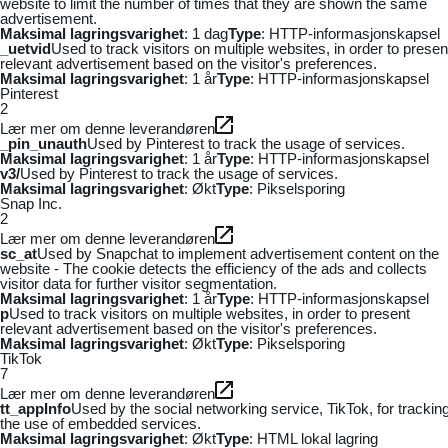
website to limit the number of times that they are shown the same
advertisement.
Maksimal lagringsvarighet
: 1 dag
Type
: HTTP-informasjonskapsel
_uetvid
Used to track visitors on multiple websites, in order to presen
relevant advertisement based on the visitor's preferences.
Maksimal lagringsvarighet
: 1 år
Type
: HTTP-informasjonskapsel
Pinterest
2
Lær mer om denne leverandøren
_pin_unauth
Used by Pinterest to track the usage of services.
Maksimal lagringsvarighet
: 1 år
Type
: HTTP-informasjonskapsel
v3/
Used by Pinterest to track the usage of services.
Maksimal lagringsvarighet
: Økt
Type
: Pikselsporing
Snap Inc.
2
Lær mer om denne leverandøren
sc_at
Used by Snapchat to implement advertisement content on the
website - The cookie detects the efficiency of the ads and collects
visitor data for further visitor segmentation.
Maksimal lagringsvarighet
: 1 år
Type
: HTTP-informasjonskapsel
p
Used to track visitors on multiple websites, in order to present
relevant advertisement based on the visitor's preferences.
Maksimal lagringsvarighet
: Økt
Type
: Pikselsporing
TikTok
7
Lær mer om denne leverandøren
tt_appInfo
Used by the social networking service, TikTok, for trackin
the use of embedded services.
Maksimal lagringsvarighet
: Økt
Type
: HTML lokal lagring