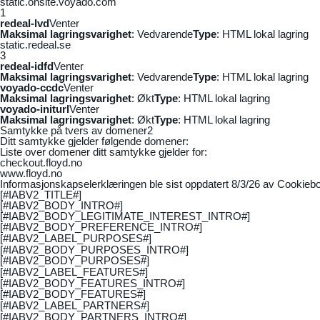
static.onsite.voyado.com
1
redeal-lvd
Venter
Maksimal lagringsvarighet
: Vedvarende
Type
: HTML lokal lagring
static.redeal.se
3
redeal-idfd
Venter
Maksimal lagringsvarighet
: Vedvarende
Type
: HTML lokal lagring
voyado-ccdc
Venter
Maksimal lagringsvarighet
: Økt
Type
: HTML lokal lagring
voyado-initurl
Venter
Maksimal lagringsvarighet
: Økt
Type
: HTML lokal lagring
Samtykke på tvers av domener
2
Ditt samtykke gjelder følgende domener:
Liste over domener ditt samtykke gjelder for:
checkout.floyd.no
www.floyd.no
Informasjonskapselerklæringen ble sist oppdatert 8/3/26 av
Cookiebo
[#IABV2_TITLE#]
[#IABV2_BODY_INTRO#]
[#IABV2_BODY_LEGITIMATE_INTEREST_INTRO#]
[#IABV2_BODY_PREFERENCE_INTRO#]
[#IABV2_LABEL_PURPOSES#]
[#IABV2_BODY_PURPOSES_INTRO#]
[#IABV2_BODY_PURPOSES#]
[#IABV2_LABEL_FEATURES#]
[#IABV2_BODY_FEATURES_INTRO#]
[#IABV2_BODY_FEATURES#]
[#IABV2_LABEL_PARTNERS#]
[#IABV2_BODY_PARTNERS_INTRO#]