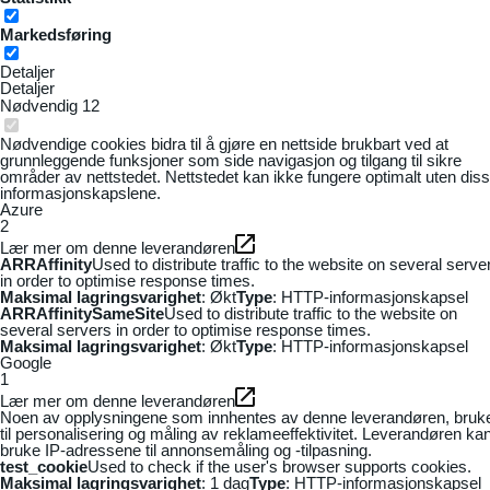
Markedsføring
Detaljer
Detaljer
Nødvendig
12
Nødvendige cookies bidra til å gjøre en nettside brukbart ved at
grunnleggende funksjoner som side navigasjon og tilgang til sikre
områder av nettstedet. Nettstedet kan ikke fungere optimalt uten dis
informasjonskapslene.
Azure
2
Lær mer om denne leverandøren
ARRAffinity
Used to distribute traffic to the website on several serve
in order to optimise response times.
Maksimal lagringsvarighet
: Økt
Type
: HTTP-informasjonskapsel
ARRAffinitySameSite
Used to distribute traffic to the website on
several servers in order to optimise response times.
Maksimal lagringsvarighet
: Økt
Type
: HTTP-informasjonskapsel
Google
1
Lær mer om denne leverandøren
Noen av opplysningene som innhentes av denne leverandøren, bruk
til personalisering og måling av reklameeffektivitet. Leverandøren ka
bruke IP-adressene til annonsemåling og -tilpasning.
test_cookie
Used to check if the user's browser supports cookies.
Maksimal lagringsvarighet
: 1 dag
Type
: HTTP-informasjonskapsel