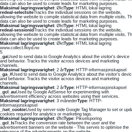
data can also be used to create leads for marketing purposes.
Maksimal lagringsvarighet
: Økt
Type
: HTML lokal lagring
redeal-selectsite
Tracks the individual sessions on the website,
allowing the website to compile statistical data from multiple visits. Th
data can also be used to create leads for marketing purposes.
Maksimal lagringsvarighet
: Økt
Type
: HTML lokal lagring
redeal-sessionid
Tracks the individual sessions on the website,
allowing the website to compile statistical data from multiple visits. Th
data can also be used to create leads for marketing purposes.
Maksimal lagringsvarighet
: Økt
Type
: HTML lokal lagring
www.collect.floyd.no
5
_ga
Used to send data to Google Analytics about the visitor's device
and behavior. Tracks the visitor across devices and marketing
channels.
Maksimal lagringsvarighet
: 2 år
Type
: HTTP-informasjonskapsel
_ga_#
Used to send data to Google Analytics about the visitor's devi
and behavior. Tracks the visitor across devices and marketing
channels.
Maksimal lagringsvarighet
: 2 år
Type
: HTTP-informasjonskapsel
_gcl_au
Used by Google AdSense for experimenting with
advertisement efficiency across websites using their services.
Maksimal lagringsvarighet
: 3 måneder
Type
: HTTP-
informasjonskapsel
_/set_cookie
Used by server-side Google Tag Manager to set or upd
cookies required for analytics or marketing tags.
Maksimal lagringsvarighet
: Økt
Type
: Pikselsporing
_gcl_ls
Tracks the conversion rate between the user and the
advertisement banners on the website - This serves to optimise the
relevance of the advertisements on the website.