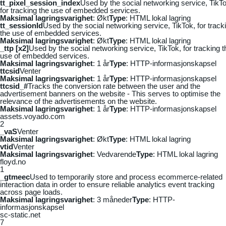
tt_pixel_session_index
Used by the social networking service, TikTo
for tracking the use of embedded services.
Maksimal lagringsvarighet
: Økt
Type
: HTML lokal lagring
tt_sessionId
Used by the social networking service, TikTok, for track
the use of embedded services.
Maksimal lagringsvarighet
: Økt
Type
: HTML lokal lagring
_ttp [x2]
Used by the social networking service, TikTok, for tracking t
use of embedded services.
Maksimal lagringsvarighet
: 1 år
Type
: HTTP-informasjonskapsel
ttcsid
Venter
Maksimal lagringsvarighet
: 1 år
Type
: HTTP-informasjonskapsel
ttcsid_#
Tracks the conversion rate between the user and the
advertisement banners on the website - This serves to optimise the
relevance of the advertisements on the website.
Maksimal lagringsvarighet
: 1 år
Type
: HTTP-informasjonskapsel
assets.voyado.com
2
_vaS
Venter
Maksimal lagringsvarighet
: Økt
Type
: HTML lokal lagring
vtid
Venter
Maksimal lagringsvarighet
: Vedvarende
Type
: HTML lokal lagring
floyd.no
1
_gtmeec
Used to temporarily store and process ecommerce-related
interaction data in order to ensure reliable analytics event tracking
across page loads.
Maksimal lagringsvarighet
: 3 måneder
Type
: HTTP-
informasjonskapsel
sc-static.net
7