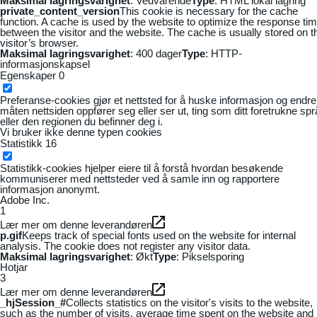
Maksimal lagringsvarighet
: Vedvarende
Type
: HTML lokal lagring
private_content_version
This cookie is necessary for the cache
function. A cache is used by the website to optimize the response ti
between the visitor and the website. The cache is usually stored on t
visitor’s browser.
Maksimal lagringsvarighet
: 400 dager
Type
: HTTP-
informasjonskapsel
Egenskaper
0
Preferanse-cookies gjør et nettsted for å huske informasjon og endre
måten nettsiden oppfører seg eller ser ut, ting som ditt foretrukne sp
eller den regionen du befinner deg i.
Vi bruker ikke denne typen cookies
Statistikk
16
Statistikk-cookies hjelper eiere til å forstå hvordan besøkende
kommuniserer med nettsteder ved å samle inn og rapportere
informasjon anonymt.
Adobe Inc.
1
Lær mer om denne leverandøren
p.gif
Keeps track of special fonts used on the website for internal
analysis. The cookie does not register any visitor data.
Maksimal lagringsvarighet
: Økt
Type
: Pikselsporing
Hotjar
3
Lær mer om denne leverandøren
_hjSession_#
Collects statistics on the visitor's visits to the website,
such as the number of visits, average time spent on the website and