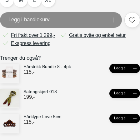
S
M
L
XL
Legg i handlekurv
Fri frakt over 1 299,-
Gratis bytte og enkel retur
Ekspress levering
Trenger du også?
Hårstrikk Bundle 8 - 4pk
Legg til
115
,-
Satengskjerf 018
Legg til
199
,-
Hårklype Love 5cm
Legg til
115
,-