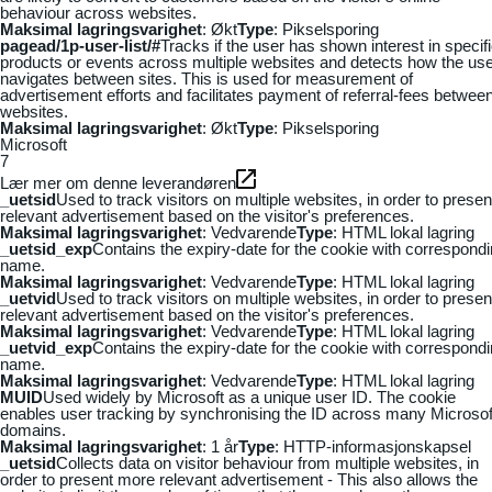
behaviour across websites.
Maksimal lagringsvarighet
: Økt
Type
: Pikselsporing
pagead/1p-user-list/#
Tracks if the user has shown interest in specif
products or events across multiple websites and detects how the us
navigates between sites. This is used for measurement of
advertisement efforts and facilitates payment of referral-fees betwee
websites.
Maksimal lagringsvarighet
: Økt
Type
: Pikselsporing
Microsoft
7
Lær mer om denne leverandøren
_uetsid
Used to track visitors on multiple websites, in order to presen
relevant advertisement based on the visitor's preferences.
Maksimal lagringsvarighet
: Vedvarende
Type
: HTML lokal lagring
_uetsid_exp
Contains the expiry-date for the cookie with correspond
name.
Maksimal lagringsvarighet
: Vedvarende
Type
: HTML lokal lagring
_uetvid
Used to track visitors on multiple websites, in order to presen
relevant advertisement based on the visitor's preferences.
Maksimal lagringsvarighet
: Vedvarende
Type
: HTML lokal lagring
_uetvid_exp
Contains the expiry-date for the cookie with correspond
name.
Maksimal lagringsvarighet
: Vedvarende
Type
: HTML lokal lagring
MUID
Used widely by Microsoft as a unique user ID. The cookie
enables user tracking by synchronising the ID across many Microsof
domains.
Maksimal lagringsvarighet
: 1 år
Type
: HTTP-informasjonskapsel
_uetsid
Collects data on visitor behaviour from multiple websites, in
order to present more relevant advertisement - This also allows the