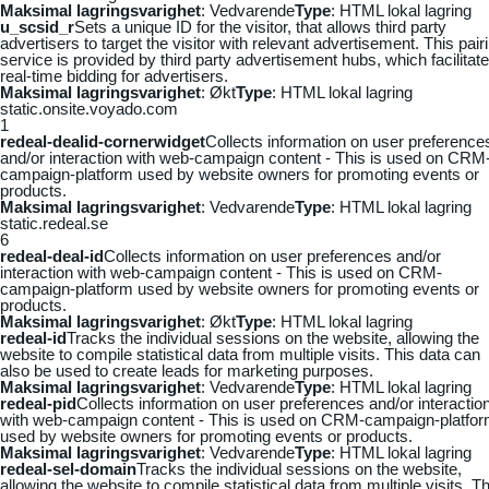
Maksimal lagringsvarighet
: Vedvarende
Type
: HTML lokal lagring
u_scsid_r
Sets a unique ID for the visitor, that allows third party
advertisers to target the visitor with relevant advertisement. This pair
service is provided by third party advertisement hubs, which facilitat
real-time bidding for advertisers.
Maksimal lagringsvarighet
: Økt
Type
: HTML lokal lagring
static.onsite.voyado.com
1
redeal-dealid-cornerwidget
Collects information on user preference
and/or interaction with web-campaign content - This is used on CRM
campaign-platform used by website owners for promoting events or
products.
Maksimal lagringsvarighet
: Vedvarende
Type
: HTML lokal lagring
static.redeal.se
6
redeal-deal-id
Collects information on user preferences and/or
interaction with web-campaign content - This is used on CRM-
campaign-platform used by website owners for promoting events or
products.
Maksimal lagringsvarighet
: Økt
Type
: HTML lokal lagring
redeal-id
Tracks the individual sessions on the website, allowing the
website to compile statistical data from multiple visits. This data can
also be used to create leads for marketing purposes.
Maksimal lagringsvarighet
: Vedvarende
Type
: HTML lokal lagring
redeal-pid
Collects information on user preferences and/or interactio
with web-campaign content - This is used on CRM-campaign-platfo
used by website owners for promoting events or products.
Maksimal lagringsvarighet
: Vedvarende
Type
: HTML lokal lagring
redeal-sel-domain
Tracks the individual sessions on the website,
allowing the website to compile statistical data from multiple visits. Th