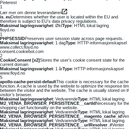
Pinterest
1
Lær mer om denne leverandøren
is_eu
Determines whether the user is located within the EU and
therefore is subject to EU's data privacy regulations.
Maksimal lagringsvarighet
: Økt
Type
: HTML lokal lagring
floyd.no
1
PHPSESSID
Preserves user session state across page requests.
Maksimal lagringsvarighet
: 1 dag
Type
: HTTP-informasjonskapsel
www.collect.floyd.no
consent.cookiebot.com
2
CookieConsent [x2]
Stores the user's cookie consent state for the
current domain
Maksimal lagringsvarighet
: 1 år
Type
: HTTP-informasjonskapsel
www.floyd.no
5
apollo-cache-persist-default
This cookie is necessary for the cache
function. A cache is used by the website to optimize the response ti
between the visitor and the website. The cache is usually stored on t
visitor’s browser.
Maksimal lagringsvarighet
: Vedvarende
Type
: HTML lokal lagring
M2_VENIA_BROWSER_PERSISTENCE__cartId
Necessary for th
shopping cart functionality on the website.
Maksimal lagringsvarighet
: Vedvarende
Type
: HTML lokal lagring
M2_VENIA_BROWSER_PERSISTENCE__magento_cache_id
Ven
Maksimal lagringsvarighet
: Vedvarende
Type
: HTML lokal lagring
M2_VENIA_BROWSER_PERSISTENCE__urlResolver_#
Venter