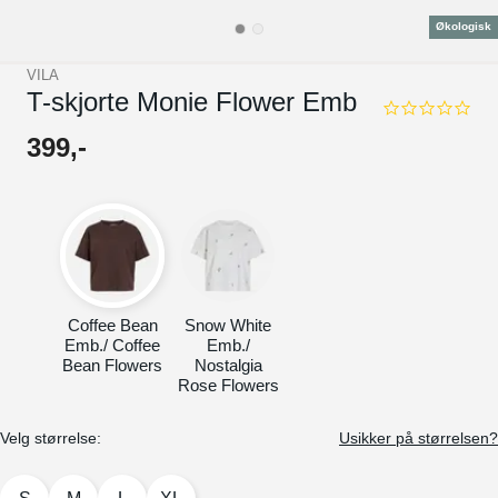
Økologisk
VILA
T-skjorte Monie Flower Emb
0.0
star
399
,-
rating
Coffee Bean
Snow White
Emb./ Coffee
Emb./
Bean Flowers
Nostalgia
Rose Flowers
Velg størrelse:
Usikker på størrelsen?