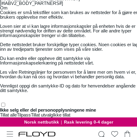
[#IABV2_BODY_PARTNERS#]
Om
Cookies er små tekstfiler som kan brukes av nettsteder for å gjøre e
brukers opplevelse mer effektiv.
Loven sier at vi kan lagre informasjonskapsler på enheten hvis de er
strengt nødvendig for driften av dette området. For alle andre typer
informasjonskapsler trenger vi din tillatelse.
Dette nettstedet bruker forskjellige typer cookies. Noen cookies er la
inn av tredjeparts tjenester som vises på våre sider.
Du kan endre eller oppheve ditt samtykke via
Informasjonskapselerkæring på nettstedet vårt.
Les våre
Retningslinjer for personvern
for å lære mer om hvem vi er,
hvordan du kan nå oss og hvordan vi behandler personlig data.
Vennligst oppgi din samtykke-ID og dato for henvendelser angående
ditt samtykke.
Ikke selg eller del personopplysningene mine
Tillat alle
Tilpass
Tillat utvalg
Ikke tillat
Norsk nettbutikk
|
Rask levering 0-4 dager