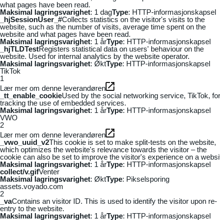
what pages have been read.
Maksimal lagringsvarighet
: 1 dag
Type
: HTTP-informasjonskapsel
_hjSessionUser_#
Collects statistics on the visitor's visits to the
website, such as the number of visits, average time spent on the
website and what pages have been read.
Maksimal lagringsvarighet
: 1 år
Type
: HTTP-informasjonskapsel
_hjTLDTest
Registers statistical data on users' behaviour on the
website. Used for internal analytics by the website operator.
Maksimal lagringsvarighet
: Økt
Type
: HTTP-informasjonskapsel
TikTok
1
Lær mer om denne leverandøren
_tt_enable_cookie
Used by the social networking service, TikTok, fo
tracking the use of embedded services.
Maksimal lagringsvarighet
: 1 år
Type
: HTTP-informasjonskapsel
VWO
2
Lær mer om denne leverandøren
_vwo_uuid_v2
This cookie is set to make split-tests on the website,
which optimizes the website's relevance towards the visitor – the
cookie can also be set to improve the visitor's experience on a websi
Maksimal lagringsvarighet
: 1 år
Type
: HTTP-informasjonskapsel
collect/v.gif
Venter
Maksimal lagringsvarighet
: Økt
Type
: Pikselsporing
assets.voyado.com
2
_va
Contains an visitor ID. This is used to identify the visitor upon re-
entry to the website.
Maksimal lagringsvarighet
: 1 år
Type
: HTTP-informasjonskapsel