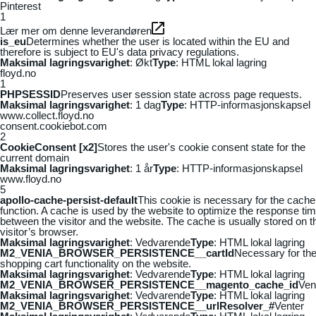
Pinterest
1
Lær mer om denne leverandøren
is_eu
Determines whether the user is located within the EU and
therefore is subject to EU's data privacy regulations.
Maksimal lagringsvarighet
: Økt
Type
: HTML lokal lagring
floyd.no
1
PHPSESSID
Preserves user session state across page requests.
Maksimal lagringsvarighet
: 1 dag
Type
: HTTP-informasjonskapsel
www.collect.floyd.no
consent.cookiebot.com
2
CookieConsent [x2]
Stores the user's cookie consent state for the
current domain
Maksimal lagringsvarighet
: 1 år
Type
: HTTP-informasjonskapsel
www.floyd.no
5
apollo-cache-persist-default
This cookie is necessary for the cache
function. A cache is used by the website to optimize the response ti
between the visitor and the website. The cache is usually stored on t
visitor’s browser.
Maksimal lagringsvarighet
: Vedvarende
Type
: HTML lokal lagring
M2_VENIA_BROWSER_PERSISTENCE__cartId
Necessary for th
shopping cart functionality on the website.
Maksimal lagringsvarighet
: Vedvarende
Type
: HTML lokal lagring
M2_VENIA_BROWSER_PERSISTENCE__magento_cache_id
Ven
Maksimal lagringsvarighet
: Vedvarende
Type
: HTML lokal lagring
M2_VENIA_BROWSER_PERSISTENCE__urlResolver_#
Venter