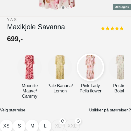
Økologisk
Y.A.S
Maxikjole Savanna
5.0
star
699
,-
rating
Moonlite
Pale Banana/
Pink Lady
Pristine/
Mauve/
Lemon
Pella flower
Botalia
Cammy
Velg størrelse:
Usikker på størrelsen?
XS
S
M
L
XL
XXL