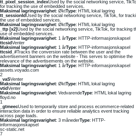
tt_pixel_session_index
Used by the social networking service, TikTo
for tracking the use of embedded services.
Maksimal lagringsvarighet
: Økt
Type
: HTML lokal lagring
tt_sessionId
Used by the social networking service, TikTok, for track
the use of embedded services.
Maksimal lagringsvarighet
: Økt
Type
: HTML lokal lagring
_ttp [x2]
Used by the social networking service, TikTok, for tracking t
use of embedded services.
Maksimal lagringsvarighet
: 1 år
Type
: HTTP-informasjonskapsel
ttcsid
Venter
Maksimal lagringsvarighet
: 1 år
Type
: HTTP-informasjonskapsel
ttcsid_#
Tracks the conversion rate between the user and the
advertisement banners on the website - This serves to optimise the
relevance of the advertisements on the website.
Maksimal lagringsvarighet
: 1 år
Type
: HTTP-informasjonskapsel
assets.voyado.com
2
_vaS
Venter
Maksimal lagringsvarighet
: Økt
Type
: HTML lokal lagring
vtid
Venter
Maksimal lagringsvarighet
: Vedvarende
Type
: HTML lokal lagring
floyd.no
1
_gtmeec
Used to temporarily store and process ecommerce-related
interaction data in order to ensure reliable analytics event tracking
across page loads.
Maksimal lagringsvarighet
: 3 måneder
Type
: HTTP-
informasjonskapsel
sc-static.net
7