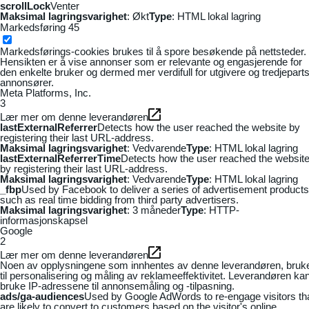
scrollLock
Venter
Maksimal lagringsvarighet
: Økt
Type
: HTML lokal lagring
Markedsføring
45
Markedsførings-cookies brukes til å spore besøkende på nettsteder.
Hensikten er å vise annonser som er relevante og engasjerende for
den enkelte bruker og dermed mer verdifull for utgivere og tredjepart
annonsører.
Meta Platforms, Inc.
3
Lær mer om denne leverandøren
lastExternalReferrer
Detects how the user reached the website by
registering their last URL-address.
Maksimal lagringsvarighet
: Vedvarende
Type
: HTML lokal lagring
lastExternalReferrerTime
Detects how the user reached the websit
by registering their last URL-address.
Maksimal lagringsvarighet
: Vedvarende
Type
: HTML lokal lagring
_fbp
Used by Facebook to deliver a series of advertisement products
such as real time bidding from third party advertisers.
Maksimal lagringsvarighet
: 3 måneder
Type
: HTTP-
informasjonskapsel
Google
2
Lær mer om denne leverandøren
Noen av opplysningene som innhentes av denne leverandøren, bruk
til personalisering og måling av reklameeffektivitet. Leverandøren ka
bruke IP-adressene til annonsemåling og -tilpasning.
ads/ga-audiences
Used by Google AdWords to re-engage visitors th
are likely to convert to customers based on the visitor's online