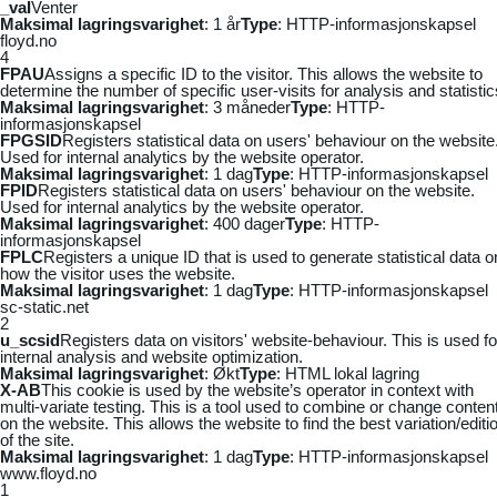
_vaI
Venter
Maksimal lagringsvarighet
: 1 år
Type
: HTTP-informasjonskapsel
floyd.no
4
FPAU
Assigns a specific ID to the visitor. This allows the website to
determine the number of specific user-visits for analysis and statistic
Maksimal lagringsvarighet
: 3 måneder
Type
: HTTP-
informasjonskapsel
FPGSID
Registers statistical data on users' behaviour on the website
Used for internal analytics by the website operator.
Maksimal lagringsvarighet
: 1 dag
Type
: HTTP-informasjonskapsel
FPID
Registers statistical data on users' behaviour on the website.
Used for internal analytics by the website operator.
Maksimal lagringsvarighet
: 400 dager
Type
: HTTP-
informasjonskapsel
FPLC
Registers a unique ID that is used to generate statistical data o
how the visitor uses the website.
Maksimal lagringsvarighet
: 1 dag
Type
: HTTP-informasjonskapsel
sc-static.net
2
u_scsid
Registers data on visitors' website-behaviour. This is used fo
internal analysis and website optimization.
Maksimal lagringsvarighet
: Økt
Type
: HTML lokal lagring
X-AB
This cookie is used by the website’s operator in context with
multi-variate testing. This is a tool used to combine or change conten
on the website. This allows the website to find the best variation/editi
of the site.
Maksimal lagringsvarighet
: 1 dag
Type
: HTTP-informasjonskapsel
www.floyd.no
1