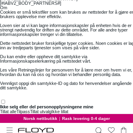
[#IABV2_BODY_PARTNERS#]
Om
Cookies er små tekstfiler som kan brukes av nettsteder for å gjøre e
brukers opplevelse mer effektiv.
Loven sier at vi kan lagre informasjonskapsler på enheten hvis de er
strengt nødvendig for driften av dette området. For alle andre typer
informasjonskapsler trenger vi din tillatelse.
Dette nettstedet bruker forskjellige typer cookies. Noen cookies er la
inn av tredjeparts tjenester som vises på våre sider.
Du kan endre eller oppheve ditt samtykke via
Informasjonskapselerkæring på nettstedet vårt.
Les våre
Retningslinjer for personvern
for å lære mer om hvem vi er,
hvordan du kan nå oss og hvordan vi behandler personlig data.
Vennligst oppgi din samtykke-ID og dato for henvendelser angående
ditt samtykke.
Ikke selg eller del personopplysningene mine
Tillat alle
Tilpass
Tillat utvalg
Ikke tillat
Norsk nettbutikk
|
Rask levering 0-4 dager