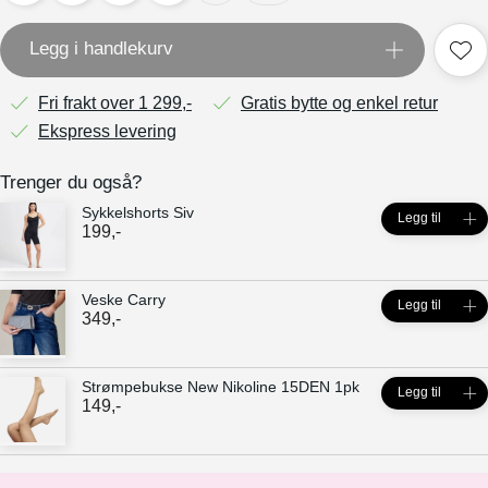
Legg i handlekurv
Fri frakt over 1 299,-
Gratis bytte og enkel retur
Ekspress levering
Trenger du også?
Sykkelshorts Siv
Legg til
199
,-
Veske Carry
Legg til
349
,-
Strømpebukse New Nikoline 15DEN 1pk
Legg til
149
,-