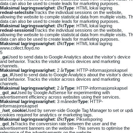
data can also be used to create leads for marketing purposes.
Maksimal lagringsvarighet
: Økt
Type
: HTML lokal lagring
redeal-selectsite
Tracks the individual sessions on the website,
allowing the website to compile statistical data from multiple visits. Th
data can also be used to create leads for marketing purposes.
Maksimal lagringsvarighet
: Økt
Type
: HTML lokal lagring
redeal-sessionid
Tracks the individual sessions on the website,
allowing the website to compile statistical data from multiple visits. Th
data can also be used to create leads for marketing purposes.
Maksimal lagringsvarighet
: Økt
Type
: HTML lokal lagring
www.collect.floyd.no
5
_ga
Used to send data to Google Analytics about the visitor's device
and behavior. Tracks the visitor across devices and marketing
channels.
Maksimal lagringsvarighet
: 2 år
Type
: HTTP-informasjonskapsel
_ga_#
Used to send data to Google Analytics about the visitor's devi
and behavior. Tracks the visitor across devices and marketing
channels.
Maksimal lagringsvarighet
: 2 år
Type
: HTTP-informasjonskapsel
_gcl_au
Used by Google AdSense for experimenting with
advertisement efficiency across websites using their services.
Maksimal lagringsvarighet
: 3 måneder
Type
: HTTP-
informasjonskapsel
_/set_cookie
Used by server-side Google Tag Manager to set or upd
cookies required for analytics or marketing tags.
Maksimal lagringsvarighet
: Økt
Type
: Pikselsporing
_gcl_ls
Tracks the conversion rate between the user and the
advertisement banners on the website - This serves to optimise the
relevance of the advertisements on the website.