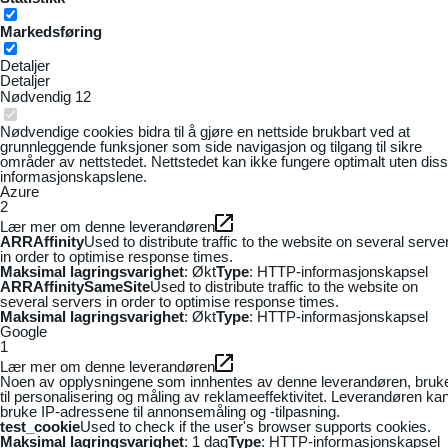
Markedsføring
Detaljer
Detaljer
Nødvendig
12
Nødvendige cookies bidra til å gjøre en nettside brukbart ved at
grunnleggende funksjoner som side navigasjon og tilgang til sikre
områder av nettstedet. Nettstedet kan ikke fungere optimalt uten dis
informasjonskapslene.
Azure
2
Lær mer om denne leverandøren
ARRAffinity
Used to distribute traffic to the website on several serve
in order to optimise response times.
Maksimal lagringsvarighet
: Økt
Type
: HTTP-informasjonskapsel
ARRAffinitySameSite
Used to distribute traffic to the website on
several servers in order to optimise response times.
Maksimal lagringsvarighet
: Økt
Type
: HTTP-informasjonskapsel
Google
1
Lær mer om denne leverandøren
Noen av opplysningene som innhentes av denne leverandøren, bruk
til personalisering og måling av reklameeffektivitet. Leverandøren ka
bruke IP-adressene til annonsemåling og -tilpasning.
test_cookie
Used to check if the user's browser supports cookies.
Maksimal lagringsvarighet
: 1 dag
Type
: HTTP-informasjonskapsel