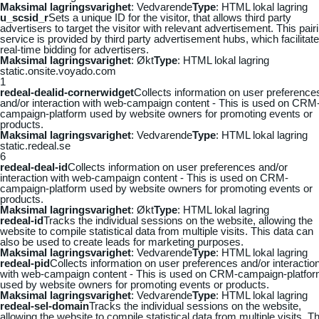
Maksimal lagringsvarighet
: Vedvarende
Type
: HTML lokal lagring
u_scsid_r
Sets a unique ID for the visitor, that allows third party
advertisers to target the visitor with relevant advertisement. This pair
service is provided by third party advertisement hubs, which facilitat
real-time bidding for advertisers.
Maksimal lagringsvarighet
: Økt
Type
: HTML lokal lagring
static.onsite.voyado.com
1
redeal-dealid-cornerwidget
Collects information on user preference
and/or interaction with web-campaign content - This is used on CRM
campaign-platform used by website owners for promoting events or
products.
Maksimal lagringsvarighet
: Vedvarende
Type
: HTML lokal lagring
static.redeal.se
6
redeal-deal-id
Collects information on user preferences and/or
interaction with web-campaign content - This is used on CRM-
campaign-platform used by website owners for promoting events or
products.
Maksimal lagringsvarighet
: Økt
Type
: HTML lokal lagring
redeal-id
Tracks the individual sessions on the website, allowing the
website to compile statistical data from multiple visits. This data can
also be used to create leads for marketing purposes.
Maksimal lagringsvarighet
: Vedvarende
Type
: HTML lokal lagring
redeal-pid
Collects information on user preferences and/or interactio
with web-campaign content - This is used on CRM-campaign-platfo
used by website owners for promoting events or products.
Maksimal lagringsvarighet
: Vedvarende
Type
: HTML lokal lagring
redeal-sel-domain
Tracks the individual sessions on the website,
allowing the website to compile statistical data from multiple visits. Th