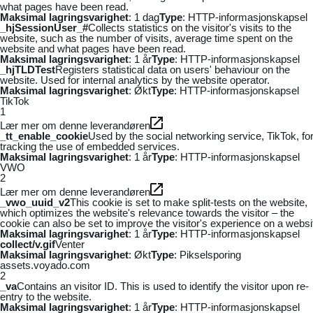
what pages have been read.
Maksimal lagringsvarighet
: 1 dag
Type
: HTTP-informasjonskapsel
_hjSessionUser_#
Collects statistics on the visitor's visits to the
website, such as the number of visits, average time spent on the
website and what pages have been read.
Maksimal lagringsvarighet
: 1 år
Type
: HTTP-informasjonskapsel
_hjTLDTest
Registers statistical data on users' behaviour on the
website. Used for internal analytics by the website operator.
Maksimal lagringsvarighet
: Økt
Type
: HTTP-informasjonskapsel
TikTok
1
Lær mer om denne leverandøren
_tt_enable_cookie
Used by the social networking service, TikTok, fo
tracking the use of embedded services.
Maksimal lagringsvarighet
: 1 år
Type
: HTTP-informasjonskapsel
VWO
2
Lær mer om denne leverandøren
_vwo_uuid_v2
This cookie is set to make split-tests on the website,
which optimizes the website's relevance towards the visitor – the
cookie can also be set to improve the visitor's experience on a websi
Maksimal lagringsvarighet
: 1 år
Type
: HTTP-informasjonskapsel
collect/v.gif
Venter
Maksimal lagringsvarighet
: Økt
Type
: Pikselsporing
assets.voyado.com
2
_va
Contains an visitor ID. This is used to identify the visitor upon re-
entry to the website.
Maksimal lagringsvarighet
: 1 år
Type
: HTTP-informasjonskapsel