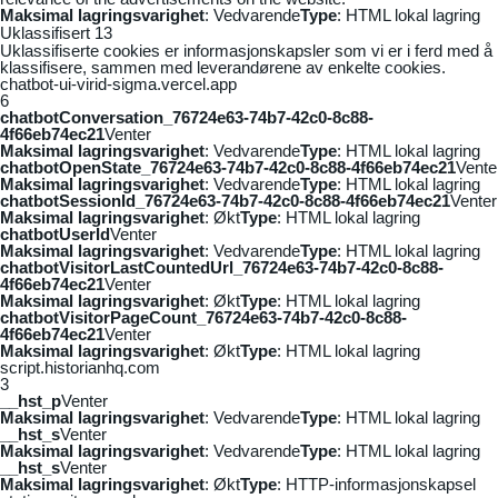
Maksimal lagringsvarighet
: Vedvarende
Type
: HTML lokal lagring
Uklassifisert
13
Uklassifiserte cookies er informasjonskapsler som vi er i ferd med å
klassifisere, sammen med leverandørene av enkelte cookies.
chatbot-ui-virid-sigma.vercel.app
6
chatbotConversation_76724e63-74b7-42c0-8c88-
4f66eb74ec21
Venter
Maksimal lagringsvarighet
: Vedvarende
Type
: HTML lokal lagring
chatbotOpenState_76724e63-74b7-42c0-8c88-4f66eb74ec21
Vente
Maksimal lagringsvarighet
: Vedvarende
Type
: HTML lokal lagring
chatbotSessionId_76724e63-74b7-42c0-8c88-4f66eb74ec21
Venter
Maksimal lagringsvarighet
: Økt
Type
: HTML lokal lagring
chatbotUserId
Venter
Maksimal lagringsvarighet
: Vedvarende
Type
: HTML lokal lagring
chatbotVisitorLastCountedUrl_76724e63-74b7-42c0-8c88-
4f66eb74ec21
Venter
Maksimal lagringsvarighet
: Økt
Type
: HTML lokal lagring
chatbotVisitorPageCount_76724e63-74b7-42c0-8c88-
4f66eb74ec21
Venter
Maksimal lagringsvarighet
: Økt
Type
: HTML lokal lagring
script.historianhq.com
3
__hst_p
Venter
Maksimal lagringsvarighet
: Vedvarende
Type
: HTML lokal lagring
__hst_s
Venter
Maksimal lagringsvarighet
: Vedvarende
Type
: HTML lokal lagring
__hst_s
Venter
Maksimal lagringsvarighet
: Økt
Type
: HTTP-informasjonskapsel