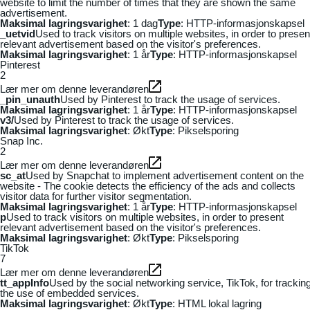
website to limit the number of times that they are shown the same
advertisement.
Maksimal lagringsvarighet
: 1 dag
Type
: HTTP-informasjonskapsel
_uetvid
Used to track visitors on multiple websites, in order to presen
relevant advertisement based on the visitor's preferences.
Maksimal lagringsvarighet
: 1 år
Type
: HTTP-informasjonskapsel
Pinterest
2
Lær mer om denne leverandøren
_pin_unauth
Used by Pinterest to track the usage of services.
Maksimal lagringsvarighet
: 1 år
Type
: HTTP-informasjonskapsel
v3/
Used by Pinterest to track the usage of services.
Maksimal lagringsvarighet
: Økt
Type
: Pikselsporing
Snap Inc.
2
Lær mer om denne leverandøren
sc_at
Used by Snapchat to implement advertisement content on the
website - The cookie detects the efficiency of the ads and collects
visitor data for further visitor segmentation.
Maksimal lagringsvarighet
: 1 år
Type
: HTTP-informasjonskapsel
p
Used to track visitors on multiple websites, in order to present
relevant advertisement based on the visitor's preferences.
Maksimal lagringsvarighet
: Økt
Type
: Pikselsporing
TikTok
7
Lær mer om denne leverandøren
tt_appInfo
Used by the social networking service, TikTok, for trackin
the use of embedded services.
Maksimal lagringsvarighet
: Økt
Type
: HTML lokal lagring