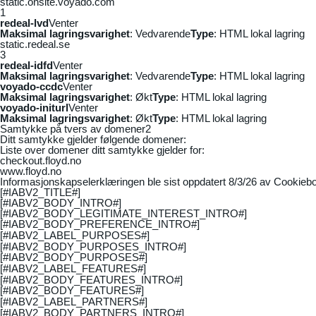
static.onsite.voyado.com
1
redeal-lvd
Venter
Maksimal lagringsvarighet
: Vedvarende
Type
: HTML lokal lagring
static.redeal.se
3
redeal-idfd
Venter
Maksimal lagringsvarighet
: Vedvarende
Type
: HTML lokal lagring
voyado-ccdc
Venter
Maksimal lagringsvarighet
: Økt
Type
: HTML lokal lagring
voyado-initurl
Venter
Maksimal lagringsvarighet
: Økt
Type
: HTML lokal lagring
Samtykke på tvers av domener
2
Ditt samtykke gjelder følgende domener:
Liste over domener ditt samtykke gjelder for:
checkout.floyd.no
www.floyd.no
Informasjonskapselerklæringen ble sist oppdatert 8/3/26 av
Cookiebo
[#IABV2_TITLE#]
[#IABV2_BODY_INTRO#]
[#IABV2_BODY_LEGITIMATE_INTEREST_INTRO#]
[#IABV2_BODY_PREFERENCE_INTRO#]
[#IABV2_LABEL_PURPOSES#]
[#IABV2_BODY_PURPOSES_INTRO#]
[#IABV2_BODY_PURPOSES#]
[#IABV2_LABEL_FEATURES#]
[#IABV2_BODY_FEATURES_INTRO#]
[#IABV2_BODY_FEATURES#]
[#IABV2_LABEL_PARTNERS#]
[#IABV2_BODY_PARTNERS_INTRO#]