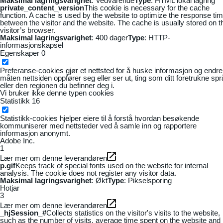
Maksimal lagringsvarighet
: Vedvarende
Type
: HTML lokal lagring
private_content_version
This cookie is necessary for the cache
function. A cache is used by the website to optimize the response ti
between the visitor and the website. The cache is usually stored on t
visitor’s browser.
Maksimal lagringsvarighet
: 400 dager
Type
: HTTP-
informasjonskapsel
Egenskaper
0
Preferanse-cookies gjør et nettsted for å huske informasjon og endre
måten nettsiden oppfører seg eller ser ut, ting som ditt foretrukne sp
eller den regionen du befinner deg i.
Vi bruker ikke denne typen cookies
Statistikk
16
Statistikk-cookies hjelper eiere til å forstå hvordan besøkende
kommuniserer med nettsteder ved å samle inn og rapportere
informasjon anonymt.
Adobe Inc.
1
Lær mer om denne leverandøren
p.gif
Keeps track of special fonts used on the website for internal
analysis. The cookie does not register any visitor data.
Maksimal lagringsvarighet
: Økt
Type
: Pikselsporing
Hotjar
3
Lær mer om denne leverandøren
_hjSession_#
Collects statistics on the visitor's visits to the website,
such as the number of visits, average time spent on the website and