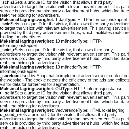
_schn1
Sets a unique ID for the visitor, that allows third party
advertisers to target the visitor with relevant advertisement. This pair
service is provided by third party advertisement hubs, which facilitat
real-time bidding for advertisers.
Maksimal lagringsvarighet
: 1 dag
Type
: HTTP-informasjonskapsel
_scid
Sets a unique ID for the visitor, that allows third party advertise
to target the visitor with relevant advertisement. This pairing service i
provided by third party advertisement hubs, which facilitates real-tim
bidding for advertisers.
Maksimal lagringsvarighet
: 13 måneder
Type
: HTTP-
informasjonskapsel
_scid_r
Sets a unique ID for the visitor, that allows third party
advertisers to target the visitor with relevant advertisement. This pair
service is provided by third party advertisement hubs, which facilitat
real-time bidding for advertisers.
Maksimal lagringsvarighet
: 13 måneder
Type
: HTTP-
informasjonskapsel
_screload
Used by Snapchat to implement advertisement content on
the website - The cookie detects the efficiency of the ads and collect
visitor data for further visitor segmentation.
Maksimal lagringsvarighet
: Økt
Type
: HTTP-informasjonskapsel
u_sclid
Sets a unique ID for the visitor, that allows third party
advertisers to target the visitor with relevant advertisement. This pair
service is provided by third party advertisement hubs, which facilitat
real-time bidding for advertisers.
Maksimal lagringsvarighet
: Vedvarende
Type
: HTML lokal lagring
u_sclid_r
Sets a unique ID for the visitor, that allows third party
advertisers to target the visitor with relevant advertisement. This pair
service is provided by third party advertisement hubs, which facilitat
real-time bidding for advertisers.