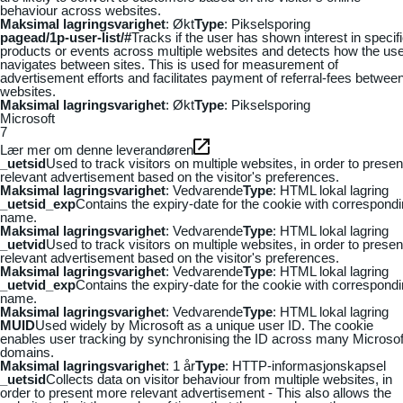
behaviour across websites.
Maksimal lagringsvarighet
: Økt
Type
: Pikselsporing
pagead/1p-user-list/#
Tracks if the user has shown interest in specif
products or events across multiple websites and detects how the us
navigates between sites. This is used for measurement of
advertisement efforts and facilitates payment of referral-fees betwee
websites.
Maksimal lagringsvarighet
: Økt
Type
: Pikselsporing
Microsoft
7
Lær mer om denne leverandøren
_uetsid
Used to track visitors on multiple websites, in order to presen
relevant advertisement based on the visitor's preferences.
Maksimal lagringsvarighet
: Vedvarende
Type
: HTML lokal lagring
_uetsid_exp
Contains the expiry-date for the cookie with correspond
name.
Maksimal lagringsvarighet
: Vedvarende
Type
: HTML lokal lagring
_uetvid
Used to track visitors on multiple websites, in order to presen
relevant advertisement based on the visitor's preferences.
Maksimal lagringsvarighet
: Vedvarende
Type
: HTML lokal lagring
_uetvid_exp
Contains the expiry-date for the cookie with correspond
name.
Maksimal lagringsvarighet
: Vedvarende
Type
: HTML lokal lagring
MUID
Used widely by Microsoft as a unique user ID. The cookie
enables user tracking by synchronising the ID across many Microsof
domains.
Maksimal lagringsvarighet
: 1 år
Type
: HTTP-informasjonskapsel
_uetsid
Collects data on visitor behaviour from multiple websites, in
order to present more relevant advertisement - This also allows the