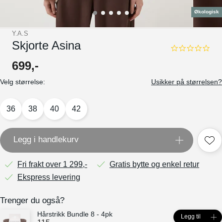
Økologisk
Y.A.S
Skjorte Asina
0.0
star
699
,-
rating
Velg størrelse:
Usikker på størrelsen?
36
38
40
42
Legg i handlekurv
Fri frakt over 1 299,-
Gratis bytte og enkel retur
Ekspress levering
Trenger du også?
Hårstrikk Bundle 8 - 4pk
Legg til