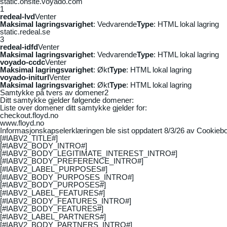
static.onsite.voyado.com
1
redeal-lvd
Venter
Maksimal lagringsvarighet
: Vedvarende
Type
: HTML lokal lagring
static.redeal.se
3
redeal-idfd
Venter
Maksimal lagringsvarighet
: Vedvarende
Type
: HTML lokal lagring
voyado-ccdc
Venter
Maksimal lagringsvarighet
: Økt
Type
: HTML lokal lagring
voyado-initurl
Venter
Maksimal lagringsvarighet
: Økt
Type
: HTML lokal lagring
Samtykke på tvers av domener
2
Ditt samtykke gjelder følgende domener:
Liste over domener ditt samtykke gjelder for:
checkout.floyd.no
www.floyd.no
Informasjonskapselerklæringen ble sist oppdatert 8/3/26 av
Cookiebo
[#IABV2_TITLE#]
[#IABV2_BODY_INTRO#]
[#IABV2_BODY_LEGITIMATE_INTEREST_INTRO#]
[#IABV2_BODY_PREFERENCE_INTRO#]
[#IABV2_LABEL_PURPOSES#]
[#IABV2_BODY_PURPOSES_INTRO#]
[#IABV2_BODY_PURPOSES#]
[#IABV2_LABEL_FEATURES#]
[#IABV2_BODY_FEATURES_INTRO#]
[#IABV2_BODY_FEATURES#]
[#IABV2_LABEL_PARTNERS#]
[#IABV2_BODY_PARTNERS_INTRO#]