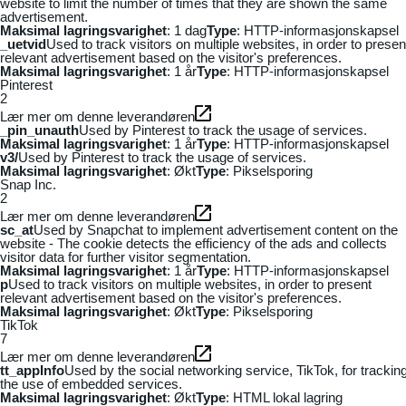
website to limit the number of times that they are shown the same
advertisement.
Maksimal lagringsvarighet
: 1 dag
Type
: HTTP-informasjonskapsel
_uetvid
Used to track visitors on multiple websites, in order to presen
relevant advertisement based on the visitor's preferences.
Maksimal lagringsvarighet
: 1 år
Type
: HTTP-informasjonskapsel
Pinterest
2
Lær mer om denne leverandøren
_pin_unauth
Used by Pinterest to track the usage of services.
Maksimal lagringsvarighet
: 1 år
Type
: HTTP-informasjonskapsel
v3/
Used by Pinterest to track the usage of services.
Maksimal lagringsvarighet
: Økt
Type
: Pikselsporing
Snap Inc.
2
Lær mer om denne leverandøren
sc_at
Used by Snapchat to implement advertisement content on the
website - The cookie detects the efficiency of the ads and collects
visitor data for further visitor segmentation.
Maksimal lagringsvarighet
: 1 år
Type
: HTTP-informasjonskapsel
p
Used to track visitors on multiple websites, in order to present
relevant advertisement based on the visitor's preferences.
Maksimal lagringsvarighet
: Økt
Type
: Pikselsporing
TikTok
7
Lær mer om denne leverandøren
tt_appInfo
Used by the social networking service, TikTok, for trackin
the use of embedded services.
Maksimal lagringsvarighet
: Økt
Type
: HTML lokal lagring