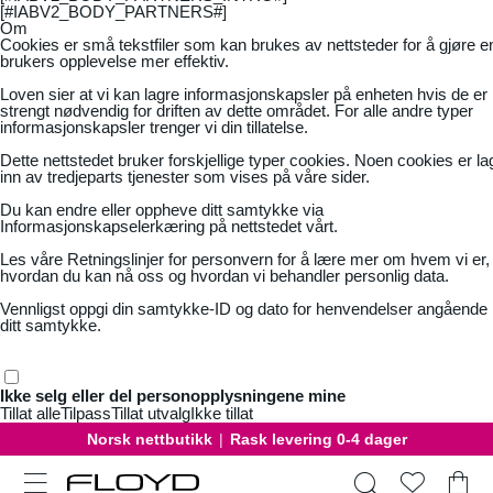
[#IABV2_BODY_PARTNERS#]
Om
Cookies er små tekstfiler som kan brukes av nettsteder for å gjøre e
brukers opplevelse mer effektiv.
Loven sier at vi kan lagre informasjonskapsler på enheten hvis de er
strengt nødvendig for driften av dette området. For alle andre typer
informasjonskapsler trenger vi din tillatelse.
Dette nettstedet bruker forskjellige typer cookies. Noen cookies er la
inn av tredjeparts tjenester som vises på våre sider.
Du kan endre eller oppheve ditt samtykke via
Informasjonskapselerkæring på nettstedet vårt.
Les våre
Retningslinjer for personvern
for å lære mer om hvem vi er,
hvordan du kan nå oss og hvordan vi behandler personlig data.
Vennligst oppgi din samtykke-ID og dato for henvendelser angående
ditt samtykke.
Ikke selg eller del personopplysningene mine
Tillat alle
Tilpass
Tillat utvalg
Ikke tillat
Norsk nettbutikk
|
Rask levering 0-4 dager