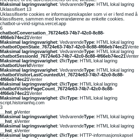
Maksimal lagringsvarighet
: Vedvarende
Type
: HTML lokal lagring
Uklassifisert
13
Uklassifiserte cookies er informasjonskapsler som vi er i ferd med å
klassifisere, sammen med leverandørene av enkelte cookies.
chatbot-ui-virid-sigma.vercel.app
6
chatbotConversation_76724e63-74b7-42c0-8c88-
4f66eb74ec21
Venter
Maksimal lagringsvarighet
: Vedvarende
Type
: HTML lokal lagring
chatbotOpenState_76724e63-74b7-42c0-8c88-4f66eb74ec21
Vente
Maksimal lagringsvarighet
: Vedvarende
Type
: HTML lokal lagring
chatbotSessionId_76724e63-74b7-42c0-8c88-4f66eb74ec21
Venter
Maksimal lagringsvarighet
: Økt
Type
: HTML lokal lagring
chatbotUserId
Venter
Maksimal lagringsvarighet
: Vedvarende
Type
: HTML lokal lagring
chatbotVisitorLastCountedUrl_76724e63-74b7-42c0-8c88-
4f66eb74ec21
Venter
Maksimal lagringsvarighet
: Økt
Type
: HTML lokal lagring
chatbotVisitorPageCount_76724e63-74b7-42c0-8c88-
4f66eb74ec21
Venter
Maksimal lagringsvarighet
: Økt
Type
: HTML lokal lagring
script.historianhq.com
3
__hst_p
Venter
Maksimal lagringsvarighet
: Vedvarende
Type
: HTML lokal lagring
__hst_s
Venter
Maksimal lagringsvarighet
: Vedvarende
Type
: HTML lokal lagring
__hst_s
Venter
Maksimal lagringsvarighet
: Økt
Type
: HTTP-informasjonskapsel