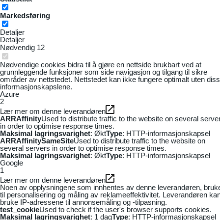
Markedsføring
Detaljer
Detaljer
Nødvendig
12
Nødvendige cookies bidra til å gjøre en nettside brukbart ved at
grunnleggende funksjoner som side navigasjon og tilgang til sikre
områder av nettstedet. Nettstedet kan ikke fungere optimalt uten dis
informasjonskapslene.
Azure
2
Lær mer om denne leverandøren
ARRAffinity
Used to distribute traffic to the website on several serve
in order to optimise response times.
Maksimal lagringsvarighet
: Økt
Type
: HTTP-informasjonskapsel
ARRAffinitySameSite
Used to distribute traffic to the website on
several servers in order to optimise response times.
Maksimal lagringsvarighet
: Økt
Type
: HTTP-informasjonskapsel
Google
1
Lær mer om denne leverandøren
Noen av opplysningene som innhentes av denne leverandøren, bruk
til personalisering og måling av reklameeffektivitet. Leverandøren ka
bruke IP-adressene til annonsemåling og -tilpasning.
test_cookie
Used to check if the user's browser supports cookies.
Maksimal lagringsvarighet
: 1 dag
Type
: HTTP-informasjonskapsel