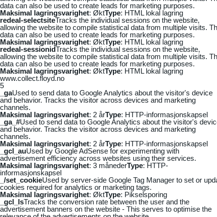
data can also be used to create leads for marketing purposes.
Maksimal lagringsvarighet
: Økt
Type
: HTML lokal lagring
redeal-selectsite
Tracks the individual sessions on the website,
allowing the website to compile statistical data from multiple visits. Th
data can also be used to create leads for marketing purposes.
Maksimal lagringsvarighet
: Økt
Type
: HTML lokal lagring
redeal-sessionid
Tracks the individual sessions on the website,
allowing the website to compile statistical data from multiple visits. Th
data can also be used to create leads for marketing purposes.
Maksimal lagringsvarighet
: Økt
Type
: HTML lokal lagring
www.collect.floyd.no
5
_ga
Used to send data to Google Analytics about the visitor's device
and behavior. Tracks the visitor across devices and marketing
channels.
Maksimal lagringsvarighet
: 2 år
Type
: HTTP-informasjonskapsel
_ga_#
Used to send data to Google Analytics about the visitor's devi
and behavior. Tracks the visitor across devices and marketing
channels.
Maksimal lagringsvarighet
: 2 år
Type
: HTTP-informasjonskapsel
_gcl_au
Used by Google AdSense for experimenting with
advertisement efficiency across websites using their services.
Maksimal lagringsvarighet
: 3 måneder
Type
: HTTP-
informasjonskapsel
_/set_cookie
Used by server-side Google Tag Manager to set or upd
cookies required for analytics or marketing tags.
Maksimal lagringsvarighet
: Økt
Type
: Pikselsporing
_gcl_ls
Tracks the conversion rate between the user and the
advertisement banners on the website - This serves to optimise the
relevance of the advertisements on the website.