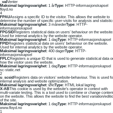
_vaI
Venter
Maksimal lagringsvarighet
: 1 år
Type
: HTTP-informasjonskapsel
floyd.no
4
FPAU
Assigns a specific ID to the visitor. This allows the website to
determine the number of specific user-visits for analysis and statistic
Maksimal lagringsvarighet
: 3 måneder
Type
: HTTP-
informasjonskapsel
FPGSID
Registers statistical data on users' behaviour on the website
Used for internal analytics by the website operator.
Maksimal lagringsvarighet
: 1 dag
Type
: HTTP-informasjonskapsel
FPID
Registers statistical data on users' behaviour on the website.
Used for internal analytics by the website operator.
Maksimal lagringsvarighet
: 400 dager
Type
: HTTP-
informasjonskapsel
FPLC
Registers a unique ID that is used to generate statistical data o
how the visitor uses the website.
Maksimal lagringsvarighet
: 1 dag
Type
: HTTP-informasjonskapsel
sc-static.net
2
u_scsid
Registers data on visitors' website-behaviour. This is used fo
internal analysis and website optimization.
Maksimal lagringsvarighet
: Økt
Type
: HTML lokal lagring
X-AB
This cookie is used by the website’s operator in context with
multi-variate testing. This is a tool used to combine or change conten
on the website. This allows the website to find the best variation/editi
of the site.
Maksimal lagringsvarighet
: 1 dag
Type
: HTTP-informasjonskapsel
www.floyd.no
1