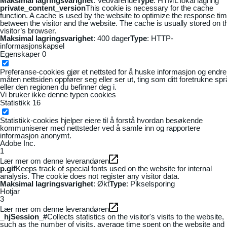
Maksimal lagringsvarighet
: Vedvarende
Type
: HTML lokal lagring
private_content_version
This cookie is necessary for the cache
function. A cache is used by the website to optimize the response ti
between the visitor and the website. The cache is usually stored on t
visitor’s browser.
Maksimal lagringsvarighet
: 400 dager
Type
: HTTP-
informasjonskapsel
Egenskaper
0
Preferanse-cookies gjør et nettsted for å huske informasjon og endre
måten nettsiden oppfører seg eller ser ut, ting som ditt foretrukne sp
eller den regionen du befinner deg i.
Vi bruker ikke denne typen cookies
Statistikk
16
Statistikk-cookies hjelper eiere til å forstå hvordan besøkende
kommuniserer med nettsteder ved å samle inn og rapportere
informasjon anonymt.
Adobe Inc.
1
Lær mer om denne leverandøren
p.gif
Keeps track of special fonts used on the website for internal
analysis. The cookie does not register any visitor data.
Maksimal lagringsvarighet
: Økt
Type
: Pikselsporing
Hotjar
3
Lær mer om denne leverandøren
_hjSession_#
Collects statistics on the visitor's visits to the website,
such as the number of visits, average time spent on the website and