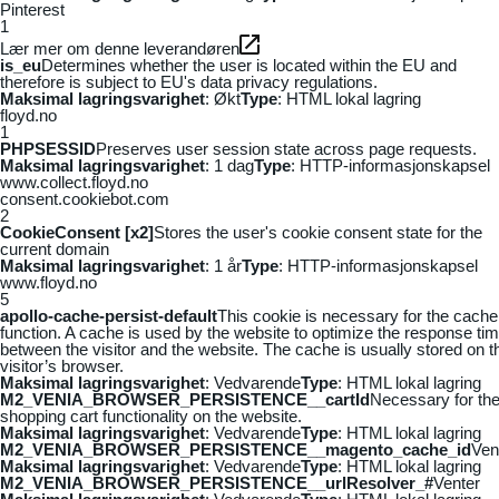
Pinterest
1
Lær mer om denne leverandøren
is_eu
Determines whether the user is located within the EU and
therefore is subject to EU's data privacy regulations.
Maksimal lagringsvarighet
: Økt
Type
: HTML lokal lagring
floyd.no
1
PHPSESSID
Preserves user session state across page requests.
Maksimal lagringsvarighet
: 1 dag
Type
: HTTP-informasjonskapsel
www.collect.floyd.no
consent.cookiebot.com
2
CookieConsent [x2]
Stores the user's cookie consent state for the
current domain
Maksimal lagringsvarighet
: 1 år
Type
: HTTP-informasjonskapsel
www.floyd.no
5
apollo-cache-persist-default
This cookie is necessary for the cache
function. A cache is used by the website to optimize the response ti
between the visitor and the website. The cache is usually stored on t
visitor’s browser.
Maksimal lagringsvarighet
: Vedvarende
Type
: HTML lokal lagring
M2_VENIA_BROWSER_PERSISTENCE__cartId
Necessary for th
shopping cart functionality on the website.
Maksimal lagringsvarighet
: Vedvarende
Type
: HTML lokal lagring
M2_VENIA_BROWSER_PERSISTENCE__magento_cache_id
Ven
Maksimal lagringsvarighet
: Vedvarende
Type
: HTML lokal lagring
M2_VENIA_BROWSER_PERSISTENCE__urlResolver_#
Venter