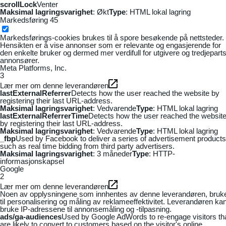
scrollLock
Venter
Maksimal lagringsvarighet
: Økt
Type
: HTML lokal lagring
Markedsføring
45
Markedsførings-cookies brukes til å spore besøkende på nettsteder.
Hensikten er å vise annonser som er relevante og engasjerende for
den enkelte bruker og dermed mer verdifull for utgivere og tredjepart
annonsører.
Meta Platforms, Inc.
3
Lær mer om denne leverandøren
lastExternalReferrer
Detects how the user reached the website by
registering their last URL-address.
Maksimal lagringsvarighet
: Vedvarende
Type
: HTML lokal lagring
lastExternalReferrerTime
Detects how the user reached the websit
by registering their last URL-address.
Maksimal lagringsvarighet
: Vedvarende
Type
: HTML lokal lagring
_fbp
Used by Facebook to deliver a series of advertisement products
such as real time bidding from third party advertisers.
Maksimal lagringsvarighet
: 3 måneder
Type
: HTTP-
informasjonskapsel
Google
2
Lær mer om denne leverandøren
Noen av opplysningene som innhentes av denne leverandøren, bruk
til personalisering og måling av reklameeffektivitet. Leverandøren ka
bruke IP-adressene til annonsemåling og -tilpasning.
ads/ga-audiences
Used by Google AdWords to re-engage visitors th
are likely to convert to customers based on the visitor's online