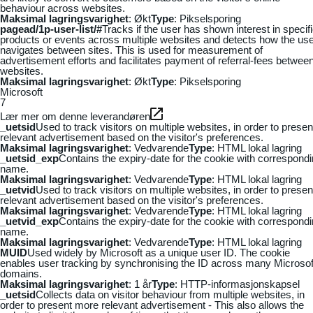
behaviour across websites.
Maksimal lagringsvarighet
: Økt
Type
: Pikselsporing
pagead/1p-user-list/#
Tracks if the user has shown interest in specif
products or events across multiple websites and detects how the us
navigates between sites. This is used for measurement of
advertisement efforts and facilitates payment of referral-fees betwee
websites.
Maksimal lagringsvarighet
: Økt
Type
: Pikselsporing
Microsoft
7
Lær mer om denne leverandøren
_uetsid
Used to track visitors on multiple websites, in order to presen
relevant advertisement based on the visitor's preferences.
Maksimal lagringsvarighet
: Vedvarende
Type
: HTML lokal lagring
_uetsid_exp
Contains the expiry-date for the cookie with correspond
name.
Maksimal lagringsvarighet
: Vedvarende
Type
: HTML lokal lagring
_uetvid
Used to track visitors on multiple websites, in order to presen
relevant advertisement based on the visitor's preferences.
Maksimal lagringsvarighet
: Vedvarende
Type
: HTML lokal lagring
_uetvid_exp
Contains the expiry-date for the cookie with correspond
name.
Maksimal lagringsvarighet
: Vedvarende
Type
: HTML lokal lagring
MUID
Used widely by Microsoft as a unique user ID. The cookie
enables user tracking by synchronising the ID across many Microsof
domains.
Maksimal lagringsvarighet
: 1 år
Type
: HTTP-informasjonskapsel
_uetsid
Collects data on visitor behaviour from multiple websites, in
order to present more relevant advertisement - This also allows the