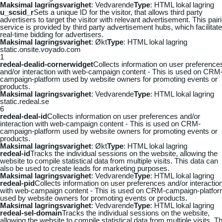
Maksimal lagringsvarighet
: Vedvarende
Type
: HTML lokal lagring
u_scsid_r
Sets a unique ID for the visitor, that allows third party
advertisers to target the visitor with relevant advertisement. This pair
service is provided by third party advertisement hubs, which facilitat
real-time bidding for advertisers.
Maksimal lagringsvarighet
: Økt
Type
: HTML lokal lagring
static.onsite.voyado.com
1
redeal-dealid-cornerwidget
Collects information on user preference
and/or interaction with web-campaign content - This is used on CRM
campaign-platform used by website owners for promoting events or
products.
Maksimal lagringsvarighet
: Vedvarende
Type
: HTML lokal lagring
static.redeal.se
6
redeal-deal-id
Collects information on user preferences and/or
interaction with web-campaign content - This is used on CRM-
campaign-platform used by website owners for promoting events or
products.
Maksimal lagringsvarighet
: Økt
Type
: HTML lokal lagring
redeal-id
Tracks the individual sessions on the website, allowing the
website to compile statistical data from multiple visits. This data can
also be used to create leads for marketing purposes.
Maksimal lagringsvarighet
: Vedvarende
Type
: HTML lokal lagring
redeal-pid
Collects information on user preferences and/or interactio
with web-campaign content - This is used on CRM-campaign-platfo
used by website owners for promoting events or products.
Maksimal lagringsvarighet
: Vedvarende
Type
: HTML lokal lagring
redeal-sel-domain
Tracks the individual sessions on the website,
allowing the website to compile statistical data from multiple visits. Th