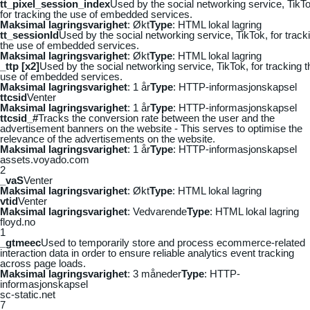
tt_pixel_session_index
Used by the social networking service, TikTo
for tracking the use of embedded services.
Maksimal lagringsvarighet
: Økt
Type
: HTML lokal lagring
tt_sessionId
Used by the social networking service, TikTok, for track
the use of embedded services.
Maksimal lagringsvarighet
: Økt
Type
: HTML lokal lagring
_ttp [x2]
Used by the social networking service, TikTok, for tracking t
use of embedded services.
Maksimal lagringsvarighet
: 1 år
Type
: HTTP-informasjonskapsel
ttcsid
Venter
Maksimal lagringsvarighet
: 1 år
Type
: HTTP-informasjonskapsel
ttcsid_#
Tracks the conversion rate between the user and the
advertisement banners on the website - This serves to optimise the
relevance of the advertisements on the website.
Maksimal lagringsvarighet
: 1 år
Type
: HTTP-informasjonskapsel
assets.voyado.com
2
_vaS
Venter
Maksimal lagringsvarighet
: Økt
Type
: HTML lokal lagring
vtid
Venter
Maksimal lagringsvarighet
: Vedvarende
Type
: HTML lokal lagring
floyd.no
1
_gtmeec
Used to temporarily store and process ecommerce-related
interaction data in order to ensure reliable analytics event tracking
across page loads.
Maksimal lagringsvarighet
: 3 måneder
Type
: HTTP-
informasjonskapsel
sc-static.net
7