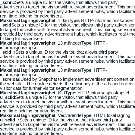
_schn1
Sets a unique ID for the visitor, that allows third party
advertisers to target the visitor with relevant advertisement. This pair
service is provided by third party advertisement hubs, which facilitat
real-time bidding for advertisers.
Maksimal lagringsvarighet
: 1 dag
Type
: HTTP-informasjonskapsel
_scid
Sets a unique ID for the visitor, that allows third party advertise
to target the visitor with relevant advertisement. This pairing service i
provided by third party advertisement hubs, which facilitates real-tim
bidding for advertisers.
Maksimal lagringsvarighet
: 13 måneder
Type
: HTTP-
informasjonskapsel
_scid_r
Sets a unique ID for the visitor, that allows third party
advertisers to target the visitor with relevant advertisement. This pair
service is provided by third party advertisement hubs, which facilitat
real-time bidding for advertisers.
Maksimal lagringsvarighet
: 13 måneder
Type
: HTTP-
informasjonskapsel
_screload
Used by Snapchat to implement advertisement content on
the website - The cookie detects the efficiency of the ads and collect
visitor data for further visitor segmentation.
Maksimal lagringsvarighet
: Økt
Type
: HTTP-informasjonskapsel
u_sclid
Sets a unique ID for the visitor, that allows third party
advertisers to target the visitor with relevant advertisement. This pair
service is provided by third party advertisement hubs, which facilitat
real-time bidding for advertisers.
Maksimal lagringsvarighet
: Vedvarende
Type
: HTML lokal lagring
u_sclid_r
Sets a unique ID for the visitor, that allows third party
advertisers to target the visitor with relevant advertisement. This pair
service is provided by third party advertisement hubs, which facilitat
real-time bidding for advertisers.