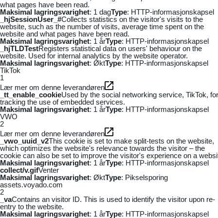
what pages have been read.
Maksimal lagringsvarighet
: 1 dag
Type
: HTTP-informasjonskapsel
_hjSessionUser_#
Collects statistics on the visitor's visits to the
website, such as the number of visits, average time spent on the
website and what pages have been read.
Maksimal lagringsvarighet
: 1 år
Type
: HTTP-informasjonskapsel
_hjTLDTest
Registers statistical data on users' behaviour on the
website. Used for internal analytics by the website operator.
Maksimal lagringsvarighet
: Økt
Type
: HTTP-informasjonskapsel
TikTok
1
Lær mer om denne leverandøren
_tt_enable_cookie
Used by the social networking service, TikTok, fo
tracking the use of embedded services.
Maksimal lagringsvarighet
: 1 år
Type
: HTTP-informasjonskapsel
VWO
2
Lær mer om denne leverandøren
_vwo_uuid_v2
This cookie is set to make split-tests on the website,
which optimizes the website's relevance towards the visitor – the
cookie can also be set to improve the visitor's experience on a websi
Maksimal lagringsvarighet
: 1 år
Type
: HTTP-informasjonskapsel
collect/v.gif
Venter
Maksimal lagringsvarighet
: Økt
Type
: Pikselsporing
assets.voyado.com
2
_va
Contains an visitor ID. This is used to identify the visitor upon re-
entry to the website.
Maksimal lagringsvarighet
: 1 år
Type
: HTTP-informasjonskapsel