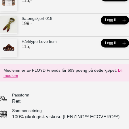
115
,-
Satengskjerf 018
Legg til
199
,-
Hårklype Love 5cm
Legg til
115
,-
Medlemmer av FLOYD Friends får 699 poeng på dette kjøpet.
Bli
medlem
Passform
Rett
Sammensetning
100% økologisk viskose (LENZING™ ECOVERO™)