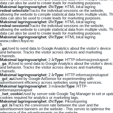
data can also be used to create leads for marketing purposes.
Maksimal lagringsvarighet
: Økt
Type
: HTML lokal lagring
redeal-selectsite
Tracks the individual sessions on the website,
allowing the website to compile statistical data from multiple visits. Th
data can also be used to create leads for marketing purposes.
Maksimal lagringsvarighet
: Økt
Type
: HTML lokal lagring
redeal-sessionid
Tracks the individual sessions on the website,
allowing the website to compile statistical data from multiple visits. Th
data can also be used to create leads for marketing purposes.
Maksimal lagringsvarighet
: Økt
Type
: HTML lokal lagring
www.collect.floyd.no
5
_ga
Used to send data to Google Analytics about the visitor's device
and behavior. Tracks the visitor across devices and marketing
channels.
Maksimal lagringsvarighet
: 2 år
Type
: HTTP-informasjonskapsel
_ga_#
Used to send data to Google Analytics about the visitor's devi
and behavior. Tracks the visitor across devices and marketing
channels.
Maksimal lagringsvarighet
: 2 år
Type
: HTTP-informasjonskapsel
_gcl_au
Used by Google AdSense for experimenting with
advertisement efficiency across websites using their services.
Maksimal lagringsvarighet
: 3 måneder
Type
: HTTP-
informasjonskapsel
_/set_cookie
Used by server-side Google Tag Manager to set or upd
cookies required for analytics or marketing tags.
Maksimal lagringsvarighet
: Økt
Type
: Pikselsporing
_gcl_ls
Tracks the conversion rate between the user and the
advertisement banners on the website - This serves to optimise the
relevance of the advertisements on the website.