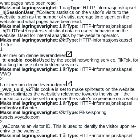
what pages have been read.
Maksimal lagringsvarighet
: 1 dag
Type
: HTTP-informasjonskapsel
_hjSessionUser_#
Collects statistics on the visitor's visits to the
website, such as the number of visits, average time spent on the
website and what pages have been read.
Maksimal lagringsvarighet
: 1 år
Type
: HTTP-informasjonskapsel
_hjTLDTest
Registers statistical data on users' behaviour on the
website. Used for internal analytics by the website operator.
Maksimal lagringsvarighet
: Økt
Type
: HTTP-informasjonskapsel
TikTok
1
Lær mer om denne leverandøren
_tt_enable_cookie
Used by the social networking service, TikTok, fo
tracking the use of embedded services.
Maksimal lagringsvarighet
: 1 år
Type
: HTTP-informasjonskapsel
VWO
2
Lær mer om denne leverandøren
_vwo_uuid_v2
This cookie is set to make split-tests on the website,
which optimizes the website's relevance towards the visitor – the
cookie can also be set to improve the visitor's experience on a websi
Maksimal lagringsvarighet
: 1 år
Type
: HTTP-informasjonskapsel
collect/v.gif
Venter
Maksimal lagringsvarighet
: Økt
Type
: Pikselsporing
assets.voyado.com
2
_va
Contains an visitor ID. This is used to identify the visitor upon re-
entry to the website.
Maksimal lagringsvarighet
: 1 år
Type
: HTTP-informasjonskapsel