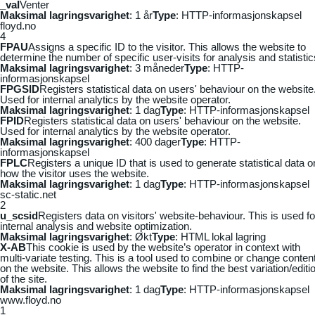
_vaI
Venter
Maksimal lagringsvarighet
: 1 år
Type
: HTTP-informasjonskapsel
floyd.no
4
FPAU
Assigns a specific ID to the visitor. This allows the website to
determine the number of specific user-visits for analysis and statistic
Maksimal lagringsvarighet
: 3 måneder
Type
: HTTP-
informasjonskapsel
FPGSID
Registers statistical data on users' behaviour on the website
Used for internal analytics by the website operator.
Maksimal lagringsvarighet
: 1 dag
Type
: HTTP-informasjonskapsel
FPID
Registers statistical data on users' behaviour on the website.
Used for internal analytics by the website operator.
Maksimal lagringsvarighet
: 400 dager
Type
: HTTP-
informasjonskapsel
FPLC
Registers a unique ID that is used to generate statistical data o
how the visitor uses the website.
Maksimal lagringsvarighet
: 1 dag
Type
: HTTP-informasjonskapsel
sc-static.net
2
u_scsid
Registers data on visitors' website-behaviour. This is used fo
internal analysis and website optimization.
Maksimal lagringsvarighet
: Økt
Type
: HTML lokal lagring
X-AB
This cookie is used by the website’s operator in context with
multi-variate testing. This is a tool used to combine or change conten
on the website. This allows the website to find the best variation/editi
of the site.
Maksimal lagringsvarighet
: 1 dag
Type
: HTTP-informasjonskapsel
www.floyd.no
1