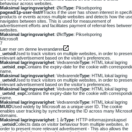
behaviour across websites.
Maksimal lagringsvarighet
: Økt
Type
: Pikselsporing
pagead/1p-user-list/#
Tracks if the user has shown interest in specif
products or events across multiple websites and detects how the us
navigates between sites. This is used for measurement of
advertisement efforts and facilitates payment of referral-fees betwee
websites.
Maksimal lagringsvarighet
: Økt
Type
: Pikselsporing
Microsoft
7
Lær mer om denne leverandøren
_uetsid
Used to track visitors on multiple websites, in order to presen
relevant advertisement based on the visitor's preferences.
Maksimal lagringsvarighet
: Vedvarende
Type
: HTML lokal lagring
_uetsid_exp
Contains the expiry-date for the cookie with correspond
name.
Maksimal lagringsvarighet
: Vedvarende
Type
: HTML lokal lagring
_uetvid
Used to track visitors on multiple websites, in order to presen
relevant advertisement based on the visitor's preferences.
Maksimal lagringsvarighet
: Vedvarende
Type
: HTML lokal lagring
_uetvid_exp
Contains the expiry-date for the cookie with correspond
name.
Maksimal lagringsvarighet
: Vedvarende
Type
: HTML lokal lagring
MUID
Used widely by Microsoft as a unique user ID. The cookie
enables user tracking by synchronising the ID across many Microsof
domains.
Maksimal lagringsvarighet
: 1 år
Type
: HTTP-informasjonskapsel
_uetsid
Collects data on visitor behaviour from multiple websites, in
order to present more relevant advertisement - This also allows the