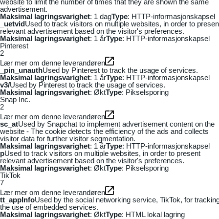
website to limit the number of times that they are shown the same
advertisement.
Maksimal lagringsvarighet
: 1 dag
Type
: HTTP-informasjonskapsel
_uetvid
Used to track visitors on multiple websites, in order to presen
relevant advertisement based on the visitor's preferences.
Maksimal lagringsvarighet
: 1 år
Type
: HTTP-informasjonskapsel
Pinterest
2
Lær mer om denne leverandøren
_pin_unauth
Used by Pinterest to track the usage of services.
Maksimal lagringsvarighet
: 1 år
Type
: HTTP-informasjonskapsel
v3/
Used by Pinterest to track the usage of services.
Maksimal lagringsvarighet
: Økt
Type
: Pikselsporing
Snap Inc.
2
Lær mer om denne leverandøren
sc_at
Used by Snapchat to implement advertisement content on the
website - The cookie detects the efficiency of the ads and collects
visitor data for further visitor segmentation.
Maksimal lagringsvarighet
: 1 år
Type
: HTTP-informasjonskapsel
p
Used to track visitors on multiple websites, in order to present
relevant advertisement based on the visitor's preferences.
Maksimal lagringsvarighet
: Økt
Type
: Pikselsporing
TikTok
7
Lær mer om denne leverandøren
tt_appInfo
Used by the social networking service, TikTok, for trackin
the use of embedded services.
Maksimal lagringsvarighet
: Økt
Type
: HTML lokal lagring