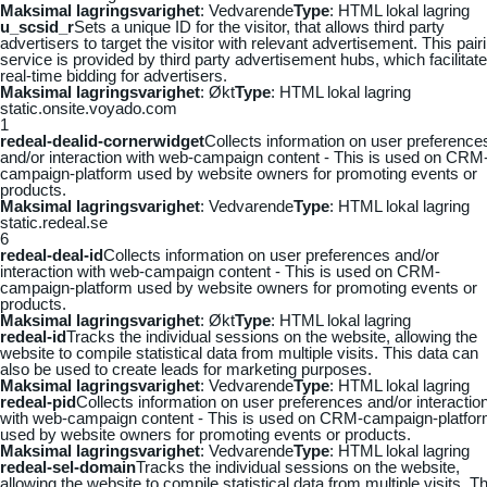
Maksimal lagringsvarighet
: Vedvarende
Type
: HTML lokal lagring
u_scsid_r
Sets a unique ID for the visitor, that allows third party
advertisers to target the visitor with relevant advertisement. This pair
service is provided by third party advertisement hubs, which facilitat
real-time bidding for advertisers.
Maksimal lagringsvarighet
: Økt
Type
: HTML lokal lagring
static.onsite.voyado.com
1
redeal-dealid-cornerwidget
Collects information on user preference
and/or interaction with web-campaign content - This is used on CRM
campaign-platform used by website owners for promoting events or
products.
Maksimal lagringsvarighet
: Vedvarende
Type
: HTML lokal lagring
static.redeal.se
6
redeal-deal-id
Collects information on user preferences and/or
interaction with web-campaign content - This is used on CRM-
campaign-platform used by website owners for promoting events or
products.
Maksimal lagringsvarighet
: Økt
Type
: HTML lokal lagring
redeal-id
Tracks the individual sessions on the website, allowing the
website to compile statistical data from multiple visits. This data can
also be used to create leads for marketing purposes.
Maksimal lagringsvarighet
: Vedvarende
Type
: HTML lokal lagring
redeal-pid
Collects information on user preferences and/or interactio
with web-campaign content - This is used on CRM-campaign-platfo
used by website owners for promoting events or products.
Maksimal lagringsvarighet
: Vedvarende
Type
: HTML lokal lagring
redeal-sel-domain
Tracks the individual sessions on the website,
allowing the website to compile statistical data from multiple visits. Th