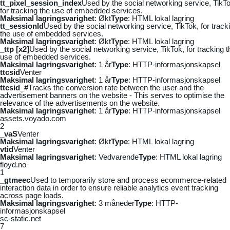
tt_pixel_session_index
Used by the social networking service, TikTo
for tracking the use of embedded services.
Maksimal lagringsvarighet
: Økt
Type
: HTML lokal lagring
tt_sessionId
Used by the social networking service, TikTok, for track
the use of embedded services.
Maksimal lagringsvarighet
: Økt
Type
: HTML lokal lagring
_ttp [x2]
Used by the social networking service, TikTok, for tracking t
use of embedded services.
Maksimal lagringsvarighet
: 1 år
Type
: HTTP-informasjonskapsel
ttcsid
Venter
Maksimal lagringsvarighet
: 1 år
Type
: HTTP-informasjonskapsel
ttcsid_#
Tracks the conversion rate between the user and the
advertisement banners on the website - This serves to optimise the
relevance of the advertisements on the website.
Maksimal lagringsvarighet
: 1 år
Type
: HTTP-informasjonskapsel
assets.voyado.com
2
_vaS
Venter
Maksimal lagringsvarighet
: Økt
Type
: HTML lokal lagring
vtid
Venter
Maksimal lagringsvarighet
: Vedvarende
Type
: HTML lokal lagring
floyd.no
1
_gtmeec
Used to temporarily store and process ecommerce-related
interaction data in order to ensure reliable analytics event tracking
across page loads.
Maksimal lagringsvarighet
: 3 måneder
Type
: HTTP-
informasjonskapsel
sc-static.net
7