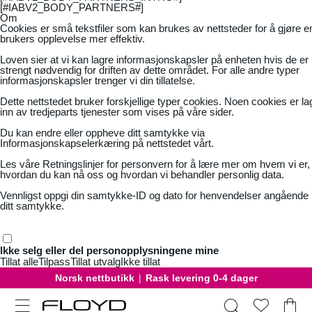
[#IABV2_BODY_PARTNERS#]
Om
Cookies er små tekstfiler som kan brukes av nettsteder for å gjøre e
brukers opplevelse mer effektiv.
Loven sier at vi kan lagre informasjonskapsler på enheten hvis de er
strengt nødvendig for driften av dette området. For alle andre typer
informasjonskapsler trenger vi din tillatelse.
Dette nettstedet bruker forskjellige typer cookies. Noen cookies er la
inn av tredjeparts tjenester som vises på våre sider.
Du kan endre eller oppheve ditt samtykke via
Informasjonskapselerkæring på nettstedet vårt.
Les våre
Retningslinjer for personvern
for å lære mer om hvem vi er,
hvordan du kan nå oss og hvordan vi behandler personlig data.
Vennligst oppgi din samtykke-ID og dato for henvendelser angående
ditt samtykke.
Ikke selg eller del personopplysningene mine
Tillat alle
Tilpass
Tillat utvalg
Ikke tillat
Norsk nettbutikk
|
Rask levering 0-4 dager