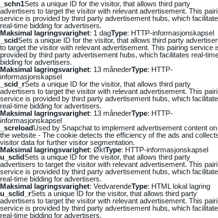
_schn1
Sets a unique ID for the visitor, that allows third party
advertisers to target the visitor with relevant advertisement. This pair
service is provided by third party advertisement hubs, which facilitat
real-time bidding for advertisers.
Maksimal lagringsvarighet
: 1 dag
Type
: HTTP-informasjonskapsel
_scid
Sets a unique ID for the visitor, that allows third party advertise
to target the visitor with relevant advertisement. This pairing service i
provided by third party advertisement hubs, which facilitates real-tim
bidding for advertisers.
Maksimal lagringsvarighet
: 13 måneder
Type
: HTTP-
informasjonskapsel
_scid_r
Sets a unique ID for the visitor, that allows third party
advertisers to target the visitor with relevant advertisement. This pair
service is provided by third party advertisement hubs, which facilitat
real-time bidding for advertisers.
Maksimal lagringsvarighet
: 13 måneder
Type
: HTTP-
informasjonskapsel
_screload
Used by Snapchat to implement advertisement content on
the website - The cookie detects the efficiency of the ads and collect
visitor data for further visitor segmentation.
Maksimal lagringsvarighet
: Økt
Type
: HTTP-informasjonskapsel
u_sclid
Sets a unique ID for the visitor, that allows third party
advertisers to target the visitor with relevant advertisement. This pair
service is provided by third party advertisement hubs, which facilitat
real-time bidding for advertisers.
Maksimal lagringsvarighet
: Vedvarende
Type
: HTML lokal lagring
u_sclid_r
Sets a unique ID for the visitor, that allows third party
advertisers to target the visitor with relevant advertisement. This pair
service is provided by third party advertisement hubs, which facilitat
real-time bidding for advertisers.