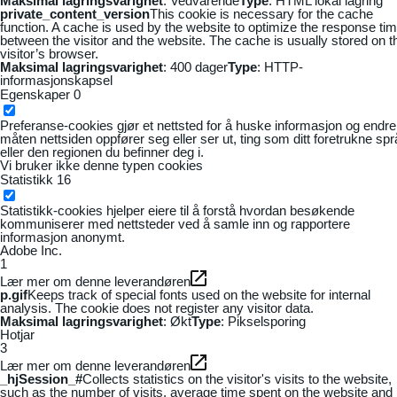
Maksimal lagringsvarighet
: Vedvarende
Type
: HTML lokal lagring
private_content_version
This cookie is necessary for the cache
function. A cache is used by the website to optimize the response ti
between the visitor and the website. The cache is usually stored on t
visitor’s browser.
Maksimal lagringsvarighet
: 400 dager
Type
: HTTP-
informasjonskapsel
Egenskaper
0
Preferanse-cookies gjør et nettsted for å huske informasjon og endre
måten nettsiden oppfører seg eller ser ut, ting som ditt foretrukne sp
eller den regionen du befinner deg i.
Vi bruker ikke denne typen cookies
Statistikk
16
Statistikk-cookies hjelper eiere til å forstå hvordan besøkende
kommuniserer med nettsteder ved å samle inn og rapportere
informasjon anonymt.
Adobe Inc.
1
Lær mer om denne leverandøren
p.gif
Keeps track of special fonts used on the website for internal
analysis. The cookie does not register any visitor data.
Maksimal lagringsvarighet
: Økt
Type
: Pikselsporing
Hotjar
3
Lær mer om denne leverandøren
_hjSession_#
Collects statistics on the visitor's visits to the website,
such as the number of visits, average time spent on the website and