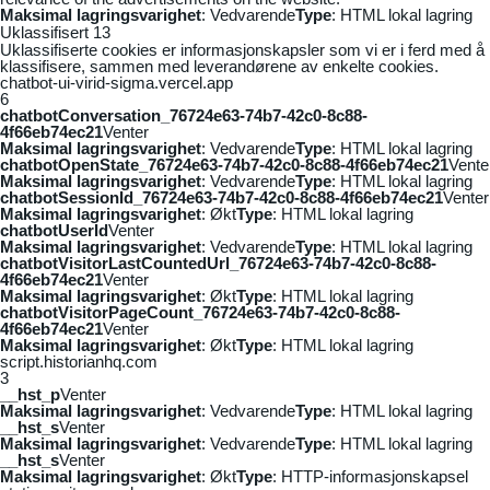
Maksimal lagringsvarighet
: Vedvarende
Type
: HTML lokal lagring
Uklassifisert
13
Uklassifiserte cookies er informasjonskapsler som vi er i ferd med å
klassifisere, sammen med leverandørene av enkelte cookies.
chatbot-ui-virid-sigma.vercel.app
6
chatbotConversation_76724e63-74b7-42c0-8c88-
4f66eb74ec21
Venter
Maksimal lagringsvarighet
: Vedvarende
Type
: HTML lokal lagring
chatbotOpenState_76724e63-74b7-42c0-8c88-4f66eb74ec21
Vente
Maksimal lagringsvarighet
: Vedvarende
Type
: HTML lokal lagring
chatbotSessionId_76724e63-74b7-42c0-8c88-4f66eb74ec21
Venter
Maksimal lagringsvarighet
: Økt
Type
: HTML lokal lagring
chatbotUserId
Venter
Maksimal lagringsvarighet
: Vedvarende
Type
: HTML lokal lagring
chatbotVisitorLastCountedUrl_76724e63-74b7-42c0-8c88-
4f66eb74ec21
Venter
Maksimal lagringsvarighet
: Økt
Type
: HTML lokal lagring
chatbotVisitorPageCount_76724e63-74b7-42c0-8c88-
4f66eb74ec21
Venter
Maksimal lagringsvarighet
: Økt
Type
: HTML lokal lagring
script.historianhq.com
3
__hst_p
Venter
Maksimal lagringsvarighet
: Vedvarende
Type
: HTML lokal lagring
__hst_s
Venter
Maksimal lagringsvarighet
: Vedvarende
Type
: HTML lokal lagring
__hst_s
Venter
Maksimal lagringsvarighet
: Økt
Type
: HTTP-informasjonskapsel