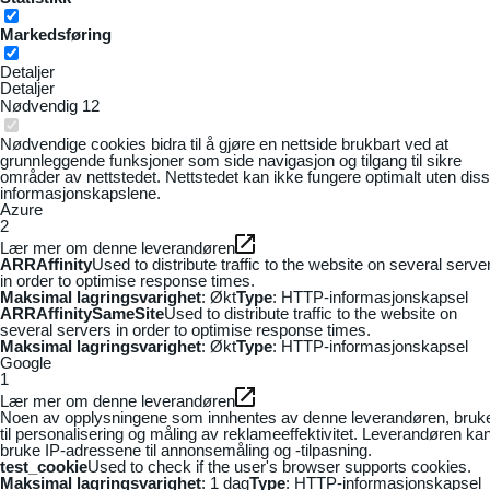
Markedsføring
Detaljer
Detaljer
Nødvendig
12
Nødvendige cookies bidra til å gjøre en nettside brukbart ved at
grunnleggende funksjoner som side navigasjon og tilgang til sikre
områder av nettstedet. Nettstedet kan ikke fungere optimalt uten dis
informasjonskapslene.
Azure
2
Lær mer om denne leverandøren
ARRAffinity
Used to distribute traffic to the website on several serve
in order to optimise response times.
Maksimal lagringsvarighet
: Økt
Type
: HTTP-informasjonskapsel
ARRAffinitySameSite
Used to distribute traffic to the website on
several servers in order to optimise response times.
Maksimal lagringsvarighet
: Økt
Type
: HTTP-informasjonskapsel
Google
1
Lær mer om denne leverandøren
Noen av opplysningene som innhentes av denne leverandøren, bruk
til personalisering og måling av reklameeffektivitet. Leverandøren ka
bruke IP-adressene til annonsemåling og -tilpasning.
test_cookie
Used to check if the user's browser supports cookies.
Maksimal lagringsvarighet
: 1 dag
Type
: HTTP-informasjonskapsel