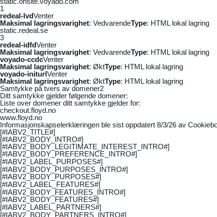
static.onsite.voyado.com
1
redeal-lvd
Venter
Maksimal lagringsvarighet
: Vedvarende
Type
: HTML lokal lagring
static.redeal.se
3
redeal-idfd
Venter
Maksimal lagringsvarighet
: Vedvarende
Type
: HTML lokal lagring
voyado-ccdc
Venter
Maksimal lagringsvarighet
: Økt
Type
: HTML lokal lagring
voyado-initurl
Venter
Maksimal lagringsvarighet
: Økt
Type
: HTML lokal lagring
Samtykke på tvers av domener
2
Ditt samtykke gjelder følgende domener:
Liste over domener ditt samtykke gjelder for:
checkout.floyd.no
www.floyd.no
Informasjonskapselerklæringen ble sist oppdatert 8/3/26 av
Cookiebo
[#IABV2_TITLE#]
[#IABV2_BODY_INTRO#]
[#IABV2_BODY_LEGITIMATE_INTEREST_INTRO#]
[#IABV2_BODY_PREFERENCE_INTRO#]
[#IABV2_LABEL_PURPOSES#]
[#IABV2_BODY_PURPOSES_INTRO#]
[#IABV2_BODY_PURPOSES#]
[#IABV2_LABEL_FEATURES#]
[#IABV2_BODY_FEATURES_INTRO#]
[#IABV2_BODY_FEATURES#]
[#IABV2_LABEL_PARTNERS#]
[#IABV2_BODY_PARTNERS_INTRO#]