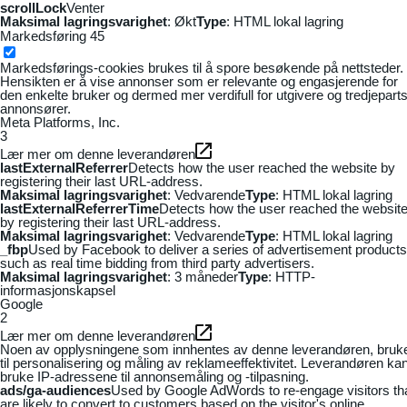
scrollLock
Venter
Maksimal lagringsvarighet
: Økt
Type
: HTML lokal lagring
Markedsføring
45
Markedsførings-cookies brukes til å spore besøkende på nettsteder.
Hensikten er å vise annonser som er relevante og engasjerende for
den enkelte bruker og dermed mer verdifull for utgivere og tredjepart
annonsører.
Meta Platforms, Inc.
3
Lær mer om denne leverandøren
lastExternalReferrer
Detects how the user reached the website by
registering their last URL-address.
Maksimal lagringsvarighet
: Vedvarende
Type
: HTML lokal lagring
lastExternalReferrerTime
Detects how the user reached the websit
by registering their last URL-address.
Maksimal lagringsvarighet
: Vedvarende
Type
: HTML lokal lagring
_fbp
Used by Facebook to deliver a series of advertisement products
such as real time bidding from third party advertisers.
Maksimal lagringsvarighet
: 3 måneder
Type
: HTTP-
informasjonskapsel
Google
2
Lær mer om denne leverandøren
Noen av opplysningene som innhentes av denne leverandøren, bruk
til personalisering og måling av reklameeffektivitet. Leverandøren ka
bruke IP-adressene til annonsemåling og -tilpasning.
ads/ga-audiences
Used by Google AdWords to re-engage visitors th
are likely to convert to customers based on the visitor's online