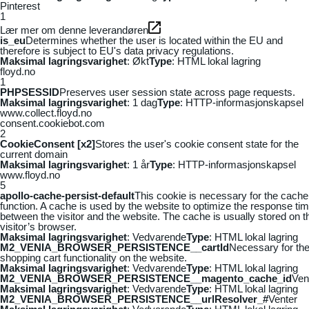
Pinterest
1
Lær mer om denne leverandøren
is_eu
Determines whether the user is located within the EU and
therefore is subject to EU's data privacy regulations.
Maksimal lagringsvarighet
: Økt
Type
: HTML lokal lagring
floyd.no
1
PHPSESSID
Preserves user session state across page requests.
Maksimal lagringsvarighet
: 1 dag
Type
: HTTP-informasjonskapsel
www.collect.floyd.no
consent.cookiebot.com
2
CookieConsent [x2]
Stores the user's cookie consent state for the
current domain
Maksimal lagringsvarighet
: 1 år
Type
: HTTP-informasjonskapsel
www.floyd.no
5
apollo-cache-persist-default
This cookie is necessary for the cache
function. A cache is used by the website to optimize the response ti
between the visitor and the website. The cache is usually stored on t
visitor’s browser.
Maksimal lagringsvarighet
: Vedvarende
Type
: HTML lokal lagring
M2_VENIA_BROWSER_PERSISTENCE__cartId
Necessary for th
shopping cart functionality on the website.
Maksimal lagringsvarighet
: Vedvarende
Type
: HTML lokal lagring
M2_VENIA_BROWSER_PERSISTENCE__magento_cache_id
Ven
Maksimal lagringsvarighet
: Vedvarende
Type
: HTML lokal lagring
M2_VENIA_BROWSER_PERSISTENCE__urlResolver_#
Venter