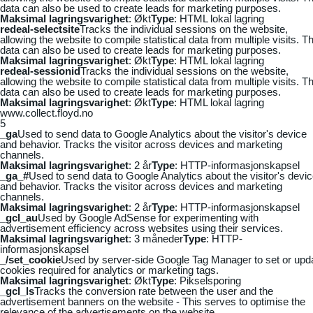
data can also be used to create leads for marketing purposes.
Maksimal lagringsvarighet
: Økt
Type
: HTML lokal lagring
redeal-selectsite
Tracks the individual sessions on the website,
allowing the website to compile statistical data from multiple visits. Th
data can also be used to create leads for marketing purposes.
Maksimal lagringsvarighet
: Økt
Type
: HTML lokal lagring
redeal-sessionid
Tracks the individual sessions on the website,
allowing the website to compile statistical data from multiple visits. Th
data can also be used to create leads for marketing purposes.
Maksimal lagringsvarighet
: Økt
Type
: HTML lokal lagring
www.collect.floyd.no
5
_ga
Used to send data to Google Analytics about the visitor's device
and behavior. Tracks the visitor across devices and marketing
channels.
Maksimal lagringsvarighet
: 2 år
Type
: HTTP-informasjonskapsel
_ga_#
Used to send data to Google Analytics about the visitor's devi
and behavior. Tracks the visitor across devices and marketing
channels.
Maksimal lagringsvarighet
: 2 år
Type
: HTTP-informasjonskapsel
_gcl_au
Used by Google AdSense for experimenting with
advertisement efficiency across websites using their services.
Maksimal lagringsvarighet
: 3 måneder
Type
: HTTP-
informasjonskapsel
_/set_cookie
Used by server-side Google Tag Manager to set or upd
cookies required for analytics or marketing tags.
Maksimal lagringsvarighet
: Økt
Type
: Pikselsporing
_gcl_ls
Tracks the conversion rate between the user and the
advertisement banners on the website - This serves to optimise the
relevance of the advertisements on the website.