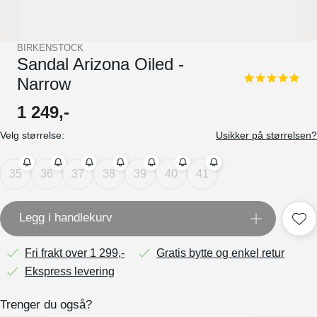
BIRKENSTOCK
Sandal Arizona Oiled -
Narrow
5.0
star
rating
1
249
,-
Velg størrelse:
Usikker på størrelsen?
35
36
37
38
39
40
41
Legg i handlekurv
Fri frakt over 1 299,-
Gratis bytte og enkel retur
Ekspress levering
Trenger du også?