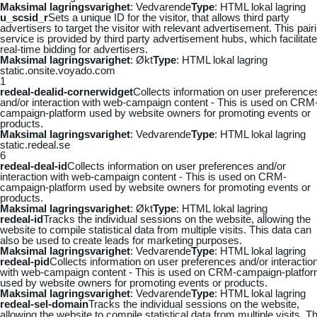
Maksimal lagringsvarighet
: Vedvarende
Type
: HTML lokal lagring
u_scsid_r
Sets a unique ID for the visitor, that allows third party
advertisers to target the visitor with relevant advertisement. This pair
service is provided by third party advertisement hubs, which facilitat
real-time bidding for advertisers.
Maksimal lagringsvarighet
: Økt
Type
: HTML lokal lagring
static.onsite.voyado.com
1
redeal-dealid-cornerwidget
Collects information on user preference
and/or interaction with web-campaign content - This is used on CRM
campaign-platform used by website owners for promoting events or
products.
Maksimal lagringsvarighet
: Vedvarende
Type
: HTML lokal lagring
static.redeal.se
6
redeal-deal-id
Collects information on user preferences and/or
interaction with web-campaign content - This is used on CRM-
campaign-platform used by website owners for promoting events or
products.
Maksimal lagringsvarighet
: Økt
Type
: HTML lokal lagring
redeal-id
Tracks the individual sessions on the website, allowing the
website to compile statistical data from multiple visits. This data can
also be used to create leads for marketing purposes.
Maksimal lagringsvarighet
: Vedvarende
Type
: HTML lokal lagring
redeal-pid
Collects information on user preferences and/or interactio
with web-campaign content - This is used on CRM-campaign-platfo
used by website owners for promoting events or products.
Maksimal lagringsvarighet
: Vedvarende
Type
: HTML lokal lagring
redeal-sel-domain
Tracks the individual sessions on the website,
allowing the website to compile statistical data from multiple visits. Th