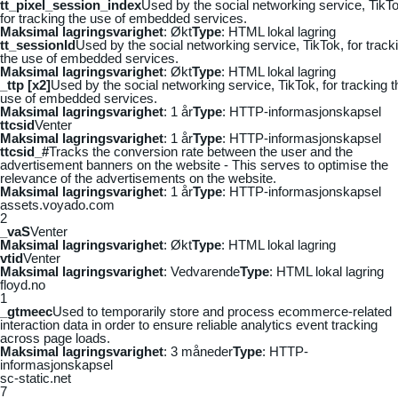
tt_pixel_session_index
Used by the social networking service, TikTo
for tracking the use of embedded services.
Maksimal lagringsvarighet
: Økt
Type
: HTML lokal lagring
tt_sessionId
Used by the social networking service, TikTok, for track
the use of embedded services.
Maksimal lagringsvarighet
: Økt
Type
: HTML lokal lagring
_ttp [x2]
Used by the social networking service, TikTok, for tracking t
use of embedded services.
Maksimal lagringsvarighet
: 1 år
Type
: HTTP-informasjonskapsel
ttcsid
Venter
Maksimal lagringsvarighet
: 1 år
Type
: HTTP-informasjonskapsel
ttcsid_#
Tracks the conversion rate between the user and the
advertisement banners on the website - This serves to optimise the
relevance of the advertisements on the website.
Maksimal lagringsvarighet
: 1 år
Type
: HTTP-informasjonskapsel
assets.voyado.com
2
_vaS
Venter
Maksimal lagringsvarighet
: Økt
Type
: HTML lokal lagring
vtid
Venter
Maksimal lagringsvarighet
: Vedvarende
Type
: HTML lokal lagring
floyd.no
1
_gtmeec
Used to temporarily store and process ecommerce-related
interaction data in order to ensure reliable analytics event tracking
across page loads.
Maksimal lagringsvarighet
: 3 måneder
Type
: HTTP-
informasjonskapsel
sc-static.net
7