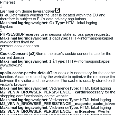
Pinterest
1
Lær mer om denne leverandøren
is_eu
Determines whether the user is located within the EU and
therefore is subject to EU's data privacy regulations.
Maksimal lagringsvarighet
: Økt
Type
: HTML lokal lagring
floyd.no
1
PHPSESSID
Preserves user session state across page requests.
Maksimal lagringsvarighet
: 1 dag
Type
: HTTP-informasjonskapsel
www.collect.floyd.no
consent.cookiebot.com
2
CookieConsent [x2]
Stores the user's cookie consent state for the
current domain
Maksimal lagringsvarighet
: 1 år
Type
: HTTP-informasjonskapsel
www.floyd.no
5
apollo-cache-persist-default
This cookie is necessary for the cache
function. A cache is used by the website to optimize the response ti
between the visitor and the website. The cache is usually stored on t
visitor’s browser.
Maksimal lagringsvarighet
: Vedvarende
Type
: HTML lokal lagring
M2_VENIA_BROWSER_PERSISTENCE__cartId
Necessary for th
shopping cart functionality on the website.
Maksimal lagringsvarighet
: Vedvarende
Type
: HTML lokal lagring
M2_VENIA_BROWSER_PERSISTENCE__magento_cache_id
Ven
Maksimal lagringsvarighet
: Vedvarende
Type
: HTML lokal lagring
M2_VENIA_BROWSER_PERSISTENCE__urlResolver_#
Venter