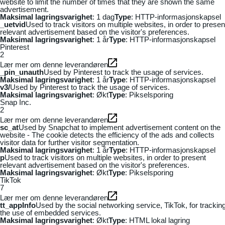
website to limit the number of times that they are shown the same
advertisement.
Maksimal lagringsvarighet
: 1 dag
Type
: HTTP-informasjonskapsel
_uetvid
Used to track visitors on multiple websites, in order to presen
relevant advertisement based on the visitor's preferences.
Maksimal lagringsvarighet
: 1 år
Type
: HTTP-informasjonskapsel
Pinterest
2
Lær mer om denne leverandøren
_pin_unauth
Used by Pinterest to track the usage of services.
Maksimal lagringsvarighet
: 1 år
Type
: HTTP-informasjonskapsel
v3/
Used by Pinterest to track the usage of services.
Maksimal lagringsvarighet
: Økt
Type
: Pikselsporing
Snap Inc.
2
Lær mer om denne leverandøren
sc_at
Used by Snapchat to implement advertisement content on the
website - The cookie detects the efficiency of the ads and collects
visitor data for further visitor segmentation.
Maksimal lagringsvarighet
: 1 år
Type
: HTTP-informasjonskapsel
p
Used to track visitors on multiple websites, in order to present
relevant advertisement based on the visitor's preferences.
Maksimal lagringsvarighet
: Økt
Type
: Pikselsporing
TikTok
7
Lær mer om denne leverandøren
tt_appInfo
Used by the social networking service, TikTok, for trackin
the use of embedded services.
Maksimal lagringsvarighet
: Økt
Type
: HTML lokal lagring