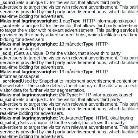
_schn1
Sets a unique ID for the visitor, that allows third party
advertisers to target the visitor with relevant advertisement. This pair
service is provided by third party advertisement hubs, which facilitat
real-time bidding for advertisers.
Maksimal lagringsvarighet
: 1 dag
Type
: HTTP-informasjonskapsel
_scid
Sets a unique ID for the visitor, that allows third party advertise
to target the visitor with relevant advertisement. This pairing service i
provided by third party advertisement hubs, which facilitates real-tim
bidding for advertisers.
Maksimal lagringsvarighet
: 13 måneder
Type
: HTTP-
informasjonskapsel
_scid_r
Sets a unique ID for the visitor, that allows third party
advertisers to target the visitor with relevant advertisement. This pair
service is provided by third party advertisement hubs, which facilitat
real-time bidding for advertisers.
Maksimal lagringsvarighet
: 13 måneder
Type
: HTTP-
informasjonskapsel
_screload
Used by Snapchat to implement advertisement content on
the website - The cookie detects the efficiency of the ads and collect
visitor data for further visitor segmentation.
Maksimal lagringsvarighet
: Økt
Type
: HTTP-informasjonskapsel
u_sclid
Sets a unique ID for the visitor, that allows third party
advertisers to target the visitor with relevant advertisement. This pair
service is provided by third party advertisement hubs, which facilitat
real-time bidding for advertisers.
Maksimal lagringsvarighet
: Vedvarende
Type
: HTML lokal lagring
u_sclid_r
Sets a unique ID for the visitor, that allows third party
advertisers to target the visitor with relevant advertisement. This pair
service is provided by third party advertisement hubs, which facilitat
real-time bidding for advertisers.