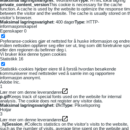
Maksimal lagringsvarighet
: Vedvarende
Type
: HTML lokal lagring
private_content_version
This cookie is necessary for the cache
function. A cache is used by the website to optimize the response ti
between the visitor and the website. The cache is usually stored on t
visitor’s browser.
Maksimal lagringsvarighet
: 400 dager
Type
: HTTP-
informasjonskapsel
Egenskaper
0
Preferanse-cookies gjør et nettsted for å huske informasjon og endre
måten nettsiden oppfører seg eller ser ut, ting som ditt foretrukne sp
eller den regionen du befinner deg i.
Vi bruker ikke denne typen cookies
Statistikk
16
Statistikk-cookies hjelper eiere til å forstå hvordan besøkende
kommuniserer med nettsteder ved å samle inn og rapportere
informasjon anonymt.
Adobe Inc.
1
Lær mer om denne leverandøren
p.gif
Keeps track of special fonts used on the website for internal
analysis. The cookie does not register any visitor data.
Maksimal lagringsvarighet
: Økt
Type
: Pikselsporing
Hotjar
3
Lær mer om denne leverandøren
_hjSession_#
Collects statistics on the visitor's visits to the website,
such as the number of visits, average time spent on the website and