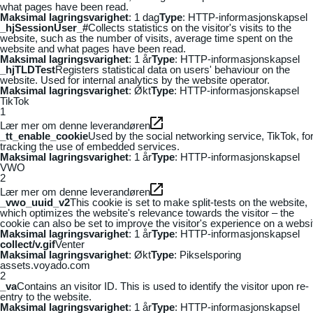
what pages have been read.
Maksimal lagringsvarighet
: 1 dag
Type
: HTTP-informasjonskapsel
_hjSessionUser_#
Collects statistics on the visitor's visits to the
website, such as the number of visits, average time spent on the
website and what pages have been read.
Maksimal lagringsvarighet
: 1 år
Type
: HTTP-informasjonskapsel
_hjTLDTest
Registers statistical data on users' behaviour on the
website. Used for internal analytics by the website operator.
Maksimal lagringsvarighet
: Økt
Type
: HTTP-informasjonskapsel
TikTok
1
Lær mer om denne leverandøren
_tt_enable_cookie
Used by the social networking service, TikTok, fo
tracking the use of embedded services.
Maksimal lagringsvarighet
: 1 år
Type
: HTTP-informasjonskapsel
VWO
2
Lær mer om denne leverandøren
_vwo_uuid_v2
This cookie is set to make split-tests on the website,
which optimizes the website's relevance towards the visitor – the
cookie can also be set to improve the visitor's experience on a websi
Maksimal lagringsvarighet
: 1 år
Type
: HTTP-informasjonskapsel
collect/v.gif
Venter
Maksimal lagringsvarighet
: Økt
Type
: Pikselsporing
assets.voyado.com
2
_va
Contains an visitor ID. This is used to identify the visitor upon re-
entry to the website.
Maksimal lagringsvarighet
: 1 år
Type
: HTTP-informasjonskapsel