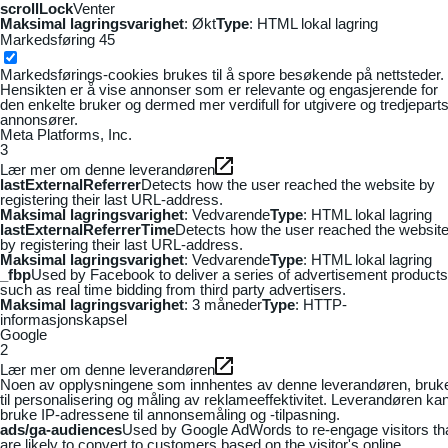
scrollLock
Venter
Maksimal lagringsvarighet
: Økt
Type
: HTML lokal lagring
Markedsføring
45
Markedsførings-cookies brukes til å spore besøkende på nettsteder.
Hensikten er å vise annonser som er relevante og engasjerende for
den enkelte bruker og dermed mer verdifull for utgivere og tredjepart
annonsører.
Meta Platforms, Inc.
3
Lær mer om denne leverandøren
lastExternalReferrer
Detects how the user reached the website by
registering their last URL-address.
Maksimal lagringsvarighet
: Vedvarende
Type
: HTML lokal lagring
lastExternalReferrerTime
Detects how the user reached the websit
by registering their last URL-address.
Maksimal lagringsvarighet
: Vedvarende
Type
: HTML lokal lagring
_fbp
Used by Facebook to deliver a series of advertisement products
such as real time bidding from third party advertisers.
Maksimal lagringsvarighet
: 3 måneder
Type
: HTTP-
informasjonskapsel
Google
2
Lær mer om denne leverandøren
Noen av opplysningene som innhentes av denne leverandøren, bruk
til personalisering og måling av reklameeffektivitet. Leverandøren ka
bruke IP-adressene til annonsemåling og -tilpasning.
ads/ga-audiences
Used by Google AdWords to re-engage visitors th
are likely to convert to customers based on the visitor's online