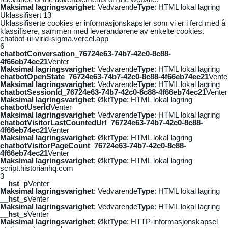
Maksimal lagringsvarighet
: Vedvarende
Type
: HTML lokal lagring
Uklassifisert
13
Uklassifiserte cookies er informasjonskapsler som vi er i ferd med å
klassifisere, sammen med leverandørene av enkelte cookies.
chatbot-ui-virid-sigma.vercel.app
6
chatbotConversation_76724e63-74b7-42c0-8c88-
4f66eb74ec21
Venter
Maksimal lagringsvarighet
: Vedvarende
Type
: HTML lokal lagring
chatbotOpenState_76724e63-74b7-42c0-8c88-4f66eb74ec21
Vente
Maksimal lagringsvarighet
: Vedvarende
Type
: HTML lokal lagring
chatbotSessionId_76724e63-74b7-42c0-8c88-4f66eb74ec21
Venter
Maksimal lagringsvarighet
: Økt
Type
: HTML lokal lagring
chatbotUserId
Venter
Maksimal lagringsvarighet
: Vedvarende
Type
: HTML lokal lagring
chatbotVisitorLastCountedUrl_76724e63-74b7-42c0-8c88-
4f66eb74ec21
Venter
Maksimal lagringsvarighet
: Økt
Type
: HTML lokal lagring
chatbotVisitorPageCount_76724e63-74b7-42c0-8c88-
4f66eb74ec21
Venter
Maksimal lagringsvarighet
: Økt
Type
: HTML lokal lagring
script.historianhq.com
3
__hst_p
Venter
Maksimal lagringsvarighet
: Vedvarende
Type
: HTML lokal lagring
__hst_s
Venter
Maksimal lagringsvarighet
: Vedvarende
Type
: HTML lokal lagring
__hst_s
Venter
Maksimal lagringsvarighet
: Økt
Type
: HTTP-informasjonskapsel