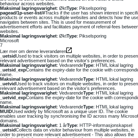
behaviour across websites.
Maksimal lagringsvarighet
: Økt
Type
: Pikselsporing
pagead/1p-user-list/#
Tracks if the user has shown interest in specif
products or events across multiple websites and detects how the us
navigates between sites. This is used for measurement of
advertisement efforts and facilitates payment of referral-fees betwee
websites.
Maksimal lagringsvarighet
: Økt
Type
: Pikselsporing
Microsoft
7
Lær mer om denne leverandøren
_uetsid
Used to track visitors on multiple websites, in order to presen
relevant advertisement based on the visitor's preferences.
Maksimal lagringsvarighet
: Vedvarende
Type
: HTML lokal lagring
_uetsid_exp
Contains the expiry-date for the cookie with correspond
name.
Maksimal lagringsvarighet
: Vedvarende
Type
: HTML lokal lagring
_uetvid
Used to track visitors on multiple websites, in order to presen
relevant advertisement based on the visitor's preferences.
Maksimal lagringsvarighet
: Vedvarende
Type
: HTML lokal lagring
_uetvid_exp
Contains the expiry-date for the cookie with correspond
name.
Maksimal lagringsvarighet
: Vedvarende
Type
: HTML lokal lagring
MUID
Used widely by Microsoft as a unique user ID. The cookie
enables user tracking by synchronising the ID across many Microsof
domains.
Maksimal lagringsvarighet
: 1 år
Type
: HTTP-informasjonskapsel
_uetsid
Collects data on visitor behaviour from multiple websites, in
order to present more relevant advertisement - This also allows the