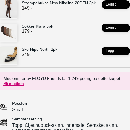
Strømpebukse New Nikoline 20DEN 2pk
Legg til
149
,-
Sokker Klara 5pk
Legg til
179
,-
Sko-klips North 2pk
Legg til
249
,-
Medlemmer av FLOYD Friends får 1 249 poeng på dette kjøpet.
Bli medlem
Passform
Smal
Sammensetning
Topp: Oljet nubuck-skinn. Innersåle: Semsket skinn.