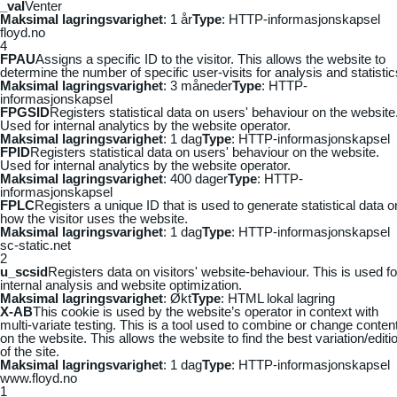
_vaI
Venter
Maksimal lagringsvarighet
: 1 år
Type
: HTTP-informasjonskapsel
floyd.no
4
FPAU
Assigns a specific ID to the visitor. This allows the website to
determine the number of specific user-visits for analysis and statistic
Maksimal lagringsvarighet
: 3 måneder
Type
: HTTP-
informasjonskapsel
FPGSID
Registers statistical data on users' behaviour on the website
Used for internal analytics by the website operator.
Maksimal lagringsvarighet
: 1 dag
Type
: HTTP-informasjonskapsel
FPID
Registers statistical data on users' behaviour on the website.
Used for internal analytics by the website operator.
Maksimal lagringsvarighet
: 400 dager
Type
: HTTP-
informasjonskapsel
FPLC
Registers a unique ID that is used to generate statistical data o
how the visitor uses the website.
Maksimal lagringsvarighet
: 1 dag
Type
: HTTP-informasjonskapsel
sc-static.net
2
u_scsid
Registers data on visitors' website-behaviour. This is used fo
internal analysis and website optimization.
Maksimal lagringsvarighet
: Økt
Type
: HTML lokal lagring
X-AB
This cookie is used by the website’s operator in context with
multi-variate testing. This is a tool used to combine or change conten
on the website. This allows the website to find the best variation/editi
of the site.
Maksimal lagringsvarighet
: 1 dag
Type
: HTTP-informasjonskapsel
www.floyd.no
1