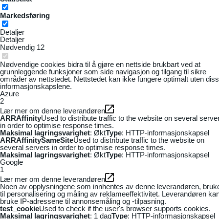
Markedsføring
Detaljer
Detaljer
Nødvendig
12
Nødvendige cookies bidra til å gjøre en nettside brukbart ved at
grunnleggende funksjoner som side navigasjon og tilgang til sikre
områder av nettstedet. Nettstedet kan ikke fungere optimalt uten dis
informasjonskapslene.
Azure
2
Lær mer om denne leverandøren
ARRAffinity
Used to distribute traffic to the website on several serve
in order to optimise response times.
Maksimal lagringsvarighet
: Økt
Type
: HTTP-informasjonskapsel
ARRAffinitySameSite
Used to distribute traffic to the website on
several servers in order to optimise response times.
Maksimal lagringsvarighet
: Økt
Type
: HTTP-informasjonskapsel
Google
1
Lær mer om denne leverandøren
Noen av opplysningene som innhentes av denne leverandøren, bruk
til personalisering og måling av reklameeffektivitet. Leverandøren ka
bruke IP-adressene til annonsemåling og -tilpasning.
test_cookie
Used to check if the user's browser supports cookies.
Maksimal lagringsvarighet
: 1 dag
Type
: HTTP-informasjonskapsel