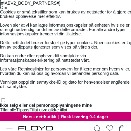
[#IABV2_BODY_PARTNERS#]
Om
Cookies er små tekstfiler som kan brukes av nettsteder for å gjøre e
brukers opplevelse mer effektiv.
Loven sier at vi kan lagre informasjonskapsler på enheten hvis de er
strengt nødvendig for driften av dette området. For alle andre typer
informasjonskapsler trenger vi din tillatelse.
Dette nettstedet bruker forskjellige typer cookies. Noen cookies er la
inn av tredjeparts tjenester som vises på våre sider.
Du kan endre eller oppheve ditt samtykke via
Informasjonskapselerkæring på nettstedet vårt.
Les våre
Retningslinjer for personvern
for å lære mer om hvem vi er,
hvordan du kan nå oss og hvordan vi behandler personlig data.
Vennligst oppgi din samtykke-ID og dato for henvendelser angående
ditt samtykke.
Ikke selg eller del personopplysningene mine
Tillat alle
Tilpass
Tillat utvalg
Ikke tillat
Norsk nettbutikk
|
Rask levering 0-4 dager