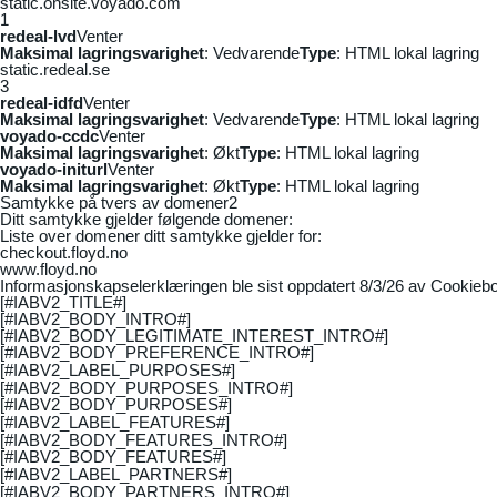
static.onsite.voyado.com
1
redeal-lvd
Venter
Maksimal lagringsvarighet
: Vedvarende
Type
: HTML lokal lagring
static.redeal.se
3
redeal-idfd
Venter
Maksimal lagringsvarighet
: Vedvarende
Type
: HTML lokal lagring
voyado-ccdc
Venter
Maksimal lagringsvarighet
: Økt
Type
: HTML lokal lagring
voyado-initurl
Venter
Maksimal lagringsvarighet
: Økt
Type
: HTML lokal lagring
Samtykke på tvers av domener
2
Ditt samtykke gjelder følgende domener:
Liste over domener ditt samtykke gjelder for:
checkout.floyd.no
www.floyd.no
Informasjonskapselerklæringen ble sist oppdatert 8/3/26 av
Cookiebo
[#IABV2_TITLE#]
[#IABV2_BODY_INTRO#]
[#IABV2_BODY_LEGITIMATE_INTEREST_INTRO#]
[#IABV2_BODY_PREFERENCE_INTRO#]
[#IABV2_LABEL_PURPOSES#]
[#IABV2_BODY_PURPOSES_INTRO#]
[#IABV2_BODY_PURPOSES#]
[#IABV2_LABEL_FEATURES#]
[#IABV2_BODY_FEATURES_INTRO#]
[#IABV2_BODY_FEATURES#]
[#IABV2_LABEL_PARTNERS#]
[#IABV2_BODY_PARTNERS_INTRO#]