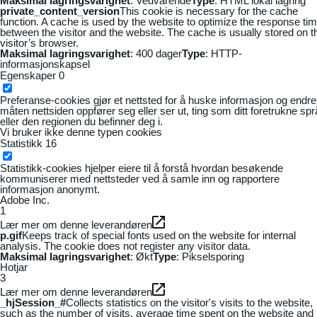
Maksimal lagringsvarighet
: Vedvarende
Type
: HTML lokal lagring
private_content_version
This cookie is necessary for the cache
function. A cache is used by the website to optimize the response ti
between the visitor and the website. The cache is usually stored on t
visitor’s browser.
Maksimal lagringsvarighet
: 400 dager
Type
: HTTP-
informasjonskapsel
Egenskaper
0
Preferanse-cookies gjør et nettsted for å huske informasjon og endre
måten nettsiden oppfører seg eller ser ut, ting som ditt foretrukne sp
eller den regionen du befinner deg i.
Vi bruker ikke denne typen cookies
Statistikk
16
Statistikk-cookies hjelper eiere til å forstå hvordan besøkende
kommuniserer med nettsteder ved å samle inn og rapportere
informasjon anonymt.
Adobe Inc.
1
Lær mer om denne leverandøren
p.gif
Keeps track of special fonts used on the website for internal
analysis. The cookie does not register any visitor data.
Maksimal lagringsvarighet
: Økt
Type
: Pikselsporing
Hotjar
3
Lær mer om denne leverandøren
_hjSession_#
Collects statistics on the visitor's visits to the website,
such as the number of visits, average time spent on the website and