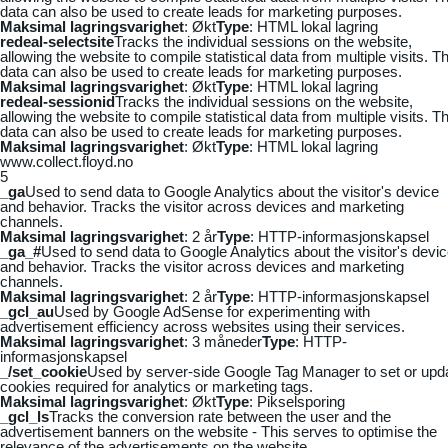
data can also be used to create leads for marketing purposes.
Maksimal lagringsvarighet
: Økt
Type
: HTML lokal lagring
redeal-selectsite
Tracks the individual sessions on the website,
allowing the website to compile statistical data from multiple visits. Th
data can also be used to create leads for marketing purposes.
Maksimal lagringsvarighet
: Økt
Type
: HTML lokal lagring
redeal-sessionid
Tracks the individual sessions on the website,
allowing the website to compile statistical data from multiple visits. Th
data can also be used to create leads for marketing purposes.
Maksimal lagringsvarighet
: Økt
Type
: HTML lokal lagring
www.collect.floyd.no
5
_ga
Used to send data to Google Analytics about the visitor's device
and behavior. Tracks the visitor across devices and marketing
channels.
Maksimal lagringsvarighet
: 2 år
Type
: HTTP-informasjonskapsel
_ga_#
Used to send data to Google Analytics about the visitor's devi
and behavior. Tracks the visitor across devices and marketing
channels.
Maksimal lagringsvarighet
: 2 år
Type
: HTTP-informasjonskapsel
_gcl_au
Used by Google AdSense for experimenting with
advertisement efficiency across websites using their services.
Maksimal lagringsvarighet
: 3 måneder
Type
: HTTP-
informasjonskapsel
_/set_cookie
Used by server-side Google Tag Manager to set or upd
cookies required for analytics or marketing tags.
Maksimal lagringsvarighet
: Økt
Type
: Pikselsporing
_gcl_ls
Tracks the conversion rate between the user and the
advertisement banners on the website - This serves to optimise the
relevance of the advertisements on the website.