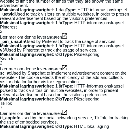
website to limit the number of times that they are shown the same
advertisement.
Maksimal lagringsvarighet
: 1 dag
Type
: HTTP-informasjonskapsel
_uetvid
Used to track visitors on multiple websites, in order to presen
relevant advertisement based on the visitor's preferences.
Maksimal lagringsvarighet
: 1 år
Type
: HTTP-informasjonskapsel
Pinterest
2
Lær mer om denne leverandøren
_pin_unauth
Used by Pinterest to track the usage of services.
Maksimal lagringsvarighet
: 1 år
Type
: HTTP-informasjonskapsel
v3/
Used by Pinterest to track the usage of services.
Maksimal lagringsvarighet
: Økt
Type
: Pikselsporing
Snap Inc.
2
Lær mer om denne leverandøren
sc_at
Used by Snapchat to implement advertisement content on the
website - The cookie detects the efficiency of the ads and collects
visitor data for further visitor segmentation.
Maksimal lagringsvarighet
: 1 år
Type
: HTTP-informasjonskapsel
p
Used to track visitors on multiple websites, in order to present
relevant advertisement based on the visitor's preferences.
Maksimal lagringsvarighet
: Økt
Type
: Pikselsporing
TikTok
7
Lær mer om denne leverandøren
tt_appInfo
Used by the social networking service, TikTok, for trackin
the use of embedded services.
Maksimal lagringsvarighet
: Økt
Type
: HTML lokal lagring