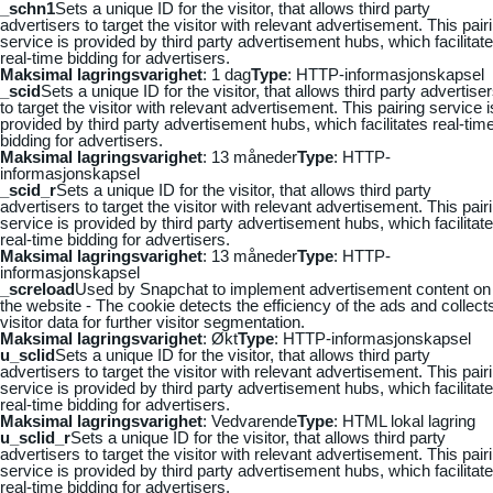
_schn1
Sets a unique ID for the visitor, that allows third party
advertisers to target the visitor with relevant advertisement. This pair
service is provided by third party advertisement hubs, which facilitat
real-time bidding for advertisers.
Maksimal lagringsvarighet
: 1 dag
Type
: HTTP-informasjonskapsel
_scid
Sets a unique ID for the visitor, that allows third party advertise
to target the visitor with relevant advertisement. This pairing service i
provided by third party advertisement hubs, which facilitates real-tim
bidding for advertisers.
Maksimal lagringsvarighet
: 13 måneder
Type
: HTTP-
informasjonskapsel
_scid_r
Sets a unique ID for the visitor, that allows third party
advertisers to target the visitor with relevant advertisement. This pair
service is provided by third party advertisement hubs, which facilitat
real-time bidding for advertisers.
Maksimal lagringsvarighet
: 13 måneder
Type
: HTTP-
informasjonskapsel
_screload
Used by Snapchat to implement advertisement content on
the website - The cookie detects the efficiency of the ads and collect
visitor data for further visitor segmentation.
Maksimal lagringsvarighet
: Økt
Type
: HTTP-informasjonskapsel
u_sclid
Sets a unique ID for the visitor, that allows third party
advertisers to target the visitor with relevant advertisement. This pair
service is provided by third party advertisement hubs, which facilitat
real-time bidding for advertisers.
Maksimal lagringsvarighet
: Vedvarende
Type
: HTML lokal lagring
u_sclid_r
Sets a unique ID for the visitor, that allows third party
advertisers to target the visitor with relevant advertisement. This pair
service is provided by third party advertisement hubs, which facilitat
real-time bidding for advertisers.