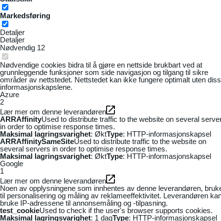
Markedsføring
Detaljer
Detaljer
Nødvendig
12
Nødvendige cookies bidra til å gjøre en nettside brukbart ved at
grunnleggende funksjoner som side navigasjon og tilgang til sikre
områder av nettstedet. Nettstedet kan ikke fungere optimalt uten dis
informasjonskapslene.
Azure
2
Lær mer om denne leverandøren
ARRAffinity
Used to distribute traffic to the website on several serve
in order to optimise response times.
Maksimal lagringsvarighet
: Økt
Type
: HTTP-informasjonskapsel
ARRAffinitySameSite
Used to distribute traffic to the website on
several servers in order to optimise response times.
Maksimal lagringsvarighet
: Økt
Type
: HTTP-informasjonskapsel
Google
1
Lær mer om denne leverandøren
Noen av opplysningene som innhentes av denne leverandøren, bruk
til personalisering og måling av reklameeffektivitet. Leverandøren ka
bruke IP-adressene til annonsemåling og -tilpasning.
test_cookie
Used to check if the user's browser supports cookies.
Maksimal lagringsvarighet
: 1 dag
Type
: HTTP-informasjonskapsel