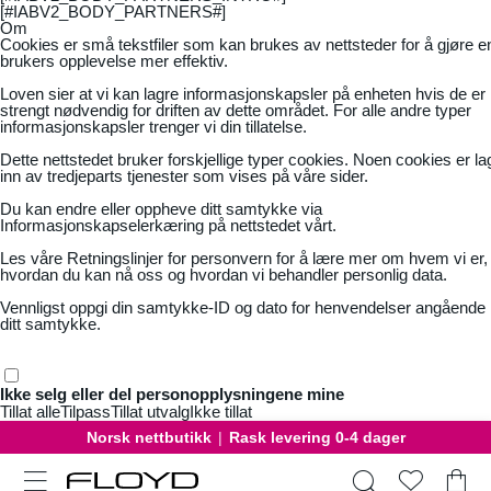
[#IABV2_BODY_PARTNERS#]
Om
Cookies er små tekstfiler som kan brukes av nettsteder for å gjøre e
brukers opplevelse mer effektiv.
Loven sier at vi kan lagre informasjonskapsler på enheten hvis de er
strengt nødvendig for driften av dette området. For alle andre typer
informasjonskapsler trenger vi din tillatelse.
Dette nettstedet bruker forskjellige typer cookies. Noen cookies er la
inn av tredjeparts tjenester som vises på våre sider.
Du kan endre eller oppheve ditt samtykke via
Informasjonskapselerkæring på nettstedet vårt.
Les våre
Retningslinjer for personvern
for å lære mer om hvem vi er,
hvordan du kan nå oss og hvordan vi behandler personlig data.
Vennligst oppgi din samtykke-ID og dato for henvendelser angående
ditt samtykke.
Ikke selg eller del personopplysningene mine
Tillat alle
Tilpass
Tillat utvalg
Ikke tillat
Norsk nettbutikk
|
Rask levering 0-4 dager