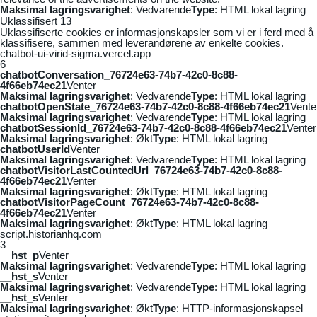
Maksimal lagringsvarighet
: Vedvarende
Type
: HTML lokal lagring
Uklassifisert
13
Uklassifiserte cookies er informasjonskapsler som vi er i ferd med å
klassifisere, sammen med leverandørene av enkelte cookies.
chatbot-ui-virid-sigma.vercel.app
6
chatbotConversation_76724e63-74b7-42c0-8c88-
4f66eb74ec21
Venter
Maksimal lagringsvarighet
: Vedvarende
Type
: HTML lokal lagring
chatbotOpenState_76724e63-74b7-42c0-8c88-4f66eb74ec21
Vente
Maksimal lagringsvarighet
: Vedvarende
Type
: HTML lokal lagring
chatbotSessionId_76724e63-74b7-42c0-8c88-4f66eb74ec21
Venter
Maksimal lagringsvarighet
: Økt
Type
: HTML lokal lagring
chatbotUserId
Venter
Maksimal lagringsvarighet
: Vedvarende
Type
: HTML lokal lagring
chatbotVisitorLastCountedUrl_76724e63-74b7-42c0-8c88-
4f66eb74ec21
Venter
Maksimal lagringsvarighet
: Økt
Type
: HTML lokal lagring
chatbotVisitorPageCount_76724e63-74b7-42c0-8c88-
4f66eb74ec21
Venter
Maksimal lagringsvarighet
: Økt
Type
: HTML lokal lagring
script.historianhq.com
3
__hst_p
Venter
Maksimal lagringsvarighet
: Vedvarende
Type
: HTML lokal lagring
__hst_s
Venter
Maksimal lagringsvarighet
: Vedvarende
Type
: HTML lokal lagring
__hst_s
Venter
Maksimal lagringsvarighet
: Økt
Type
: HTTP-informasjonskapsel