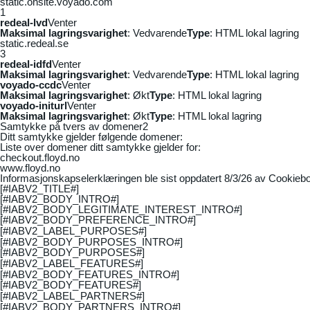
static.onsite.voyado.com
1
redeal-lvd
Venter
Maksimal lagringsvarighet
: Vedvarende
Type
: HTML lokal lagring
static.redeal.se
3
redeal-idfd
Venter
Maksimal lagringsvarighet
: Vedvarende
Type
: HTML lokal lagring
voyado-ccdc
Venter
Maksimal lagringsvarighet
: Økt
Type
: HTML lokal lagring
voyado-initurl
Venter
Maksimal lagringsvarighet
: Økt
Type
: HTML lokal lagring
Samtykke på tvers av domener
2
Ditt samtykke gjelder følgende domener:
Liste over domener ditt samtykke gjelder for:
checkout.floyd.no
www.floyd.no
Informasjonskapselerklæringen ble sist oppdatert 8/3/26 av
Cookiebo
[#IABV2_TITLE#]
[#IABV2_BODY_INTRO#]
[#IABV2_BODY_LEGITIMATE_INTEREST_INTRO#]
[#IABV2_BODY_PREFERENCE_INTRO#]
[#IABV2_LABEL_PURPOSES#]
[#IABV2_BODY_PURPOSES_INTRO#]
[#IABV2_BODY_PURPOSES#]
[#IABV2_LABEL_FEATURES#]
[#IABV2_BODY_FEATURES_INTRO#]
[#IABV2_BODY_FEATURES#]
[#IABV2_LABEL_PARTNERS#]
[#IABV2_BODY_PARTNERS_INTRO#]