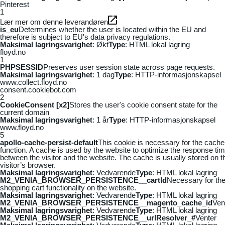
Pinterest
1
Lær mer om denne leverandøren
is_eu
Determines whether the user is located within the EU and
therefore is subject to EU's data privacy regulations.
Maksimal lagringsvarighet
: Økt
Type
: HTML lokal lagring
floyd.no
1
PHPSESSID
Preserves user session state across page requests.
Maksimal lagringsvarighet
: 1 dag
Type
: HTTP-informasjonskapsel
www.collect.floyd.no
consent.cookiebot.com
2
CookieConsent [x2]
Stores the user's cookie consent state for the
current domain
Maksimal lagringsvarighet
: 1 år
Type
: HTTP-informasjonskapsel
www.floyd.no
5
apollo-cache-persist-default
This cookie is necessary for the cache
function. A cache is used by the website to optimize the response ti
between the visitor and the website. The cache is usually stored on t
visitor’s browser.
Maksimal lagringsvarighet
: Vedvarende
Type
: HTML lokal lagring
M2_VENIA_BROWSER_PERSISTENCE__cartId
Necessary for th
shopping cart functionality on the website.
Maksimal lagringsvarighet
: Vedvarende
Type
: HTML lokal lagring
M2_VENIA_BROWSER_PERSISTENCE__magento_cache_id
Ven
Maksimal lagringsvarighet
: Vedvarende
Type
: HTML lokal lagring
M2_VENIA_BROWSER_PERSISTENCE__urlResolver_#
Venter