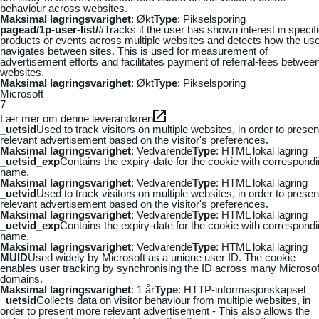
behaviour across websites.
Maksimal lagringsvarighet
: Økt
Type
: Pikselsporing
pagead/1p-user-list/#
Tracks if the user has shown interest in specif
products or events across multiple websites and detects how the us
navigates between sites. This is used for measurement of
advertisement efforts and facilitates payment of referral-fees betwee
websites.
Maksimal lagringsvarighet
: Økt
Type
: Pikselsporing
Microsoft
7
Lær mer om denne leverandøren
_uetsid
Used to track visitors on multiple websites, in order to presen
relevant advertisement based on the visitor's preferences.
Maksimal lagringsvarighet
: Vedvarende
Type
: HTML lokal lagring
_uetsid_exp
Contains the expiry-date for the cookie with correspond
name.
Maksimal lagringsvarighet
: Vedvarende
Type
: HTML lokal lagring
_uetvid
Used to track visitors on multiple websites, in order to presen
relevant advertisement based on the visitor's preferences.
Maksimal lagringsvarighet
: Vedvarende
Type
: HTML lokal lagring
_uetvid_exp
Contains the expiry-date for the cookie with correspond
name.
Maksimal lagringsvarighet
: Vedvarende
Type
: HTML lokal lagring
MUID
Used widely by Microsoft as a unique user ID. The cookie
enables user tracking by synchronising the ID across many Microsof
domains.
Maksimal lagringsvarighet
: 1 år
Type
: HTTP-informasjonskapsel
_uetsid
Collects data on visitor behaviour from multiple websites, in
order to present more relevant advertisement - This also allows the