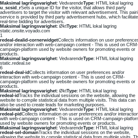
Maksimal lagringsvarighet
: Vedvarende
Type
: HTML lokal lagring
u_scsid_r
Sets a unique ID for the visitor, that allows third party
advertisers to target the visitor with relevant advertisement. This pair
service is provided by third party advertisement hubs, which facilitat
real-time bidding for advertisers.
Maksimal lagringsvarighet
: Økt
Type
: HTML lokal lagring
static.onsite.voyado.com
1
redeal-dealid-cornerwidget
Collects information on user preference
and/or interaction with web-campaign content - This is used on CRM
campaign-platform used by website owners for promoting events or
products.
Maksimal lagringsvarighet
: Vedvarende
Type
: HTML lokal lagring
static.redeal.se
6
redeal-deal-id
Collects information on user preferences and/or
interaction with web-campaign content - This is used on CRM-
campaign-platform used by website owners for promoting events or
products.
Maksimal lagringsvarighet
: Økt
Type
: HTML lokal lagring
redeal-id
Tracks the individual sessions on the website, allowing the
website to compile statistical data from multiple visits. This data can
also be used to create leads for marketing purposes.
Maksimal lagringsvarighet
: Vedvarende
Type
: HTML lokal lagring
redeal-pid
Collects information on user preferences and/or interactio
with web-campaign content - This is used on CRM-campaign-platfo
used by website owners for promoting events or products.
Maksimal lagringsvarighet
: Vedvarende
Type
: HTML lokal lagring
redeal-sel-domain
Tracks the individual sessions on the website,
allowing the website to compile statistical data from multiple visits. Th