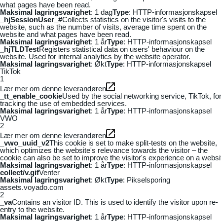
what pages have been read.
Maksimal lagringsvarighet
: 1 dag
Type
: HTTP-informasjonskapsel
_hjSessionUser_#
Collects statistics on the visitor's visits to the
website, such as the number of visits, average time spent on the
website and what pages have been read.
Maksimal lagringsvarighet
: 1 år
Type
: HTTP-informasjonskapsel
_hjTLDTest
Registers statistical data on users' behaviour on the
website. Used for internal analytics by the website operator.
Maksimal lagringsvarighet
: Økt
Type
: HTTP-informasjonskapsel
TikTok
1
Lær mer om denne leverandøren
_tt_enable_cookie
Used by the social networking service, TikTok, fo
tracking the use of embedded services.
Maksimal lagringsvarighet
: 1 år
Type
: HTTP-informasjonskapsel
VWO
2
Lær mer om denne leverandøren
_vwo_uuid_v2
This cookie is set to make split-tests on the website,
which optimizes the website's relevance towards the visitor – the
cookie can also be set to improve the visitor's experience on a websi
Maksimal lagringsvarighet
: 1 år
Type
: HTTP-informasjonskapsel
collect/v.gif
Venter
Maksimal lagringsvarighet
: Økt
Type
: Pikselsporing
assets.voyado.com
2
_va
Contains an visitor ID. This is used to identify the visitor upon re-
entry to the website.
Maksimal lagringsvarighet
: 1 år
Type
: HTTP-informasjonskapsel