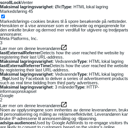
scrollLock
Venter
Maksimal lagringsvarighet
: Økt
Type
: HTML lokal lagring
Markedsføring
45
Markedsførings-cookies brukes til å spore besøkende på nettsteder.
Hensikten er å vise annonser som er relevante og engasjerende for
den enkelte bruker og dermed mer verdifull for utgivere og tredjepart
annonsører.
Meta Platforms, Inc.
3
Lær mer om denne leverandøren
lastExternalReferrer
Detects how the user reached the website by
registering their last URL-address.
Maksimal lagringsvarighet
: Vedvarende
Type
: HTML lokal lagring
lastExternalReferrerTime
Detects how the user reached the websit
by registering their last URL-address.
Maksimal lagringsvarighet
: Vedvarende
Type
: HTML lokal lagring
_fbp
Used by Facebook to deliver a series of advertisement products
such as real time bidding from third party advertisers.
Maksimal lagringsvarighet
: 3 måneder
Type
: HTTP-
informasjonskapsel
Google
2
Lær mer om denne leverandøren
Noen av opplysningene som innhentes av denne leverandøren, bruk
til personalisering og måling av reklameeffektivitet. Leverandøren ka
bruke IP-adressene til annonsemåling og -tilpasning.
ads/ga-audiences
Used by Google AdWords to re-engage visitors th
are likely to convert to customers based on the visitor's online