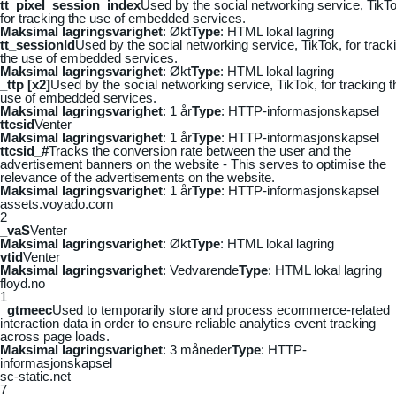
tt_pixel_session_index
Used by the social networking service, TikTo
for tracking the use of embedded services.
Maksimal lagringsvarighet
: Økt
Type
: HTML lokal lagring
tt_sessionId
Used by the social networking service, TikTok, for track
the use of embedded services.
Maksimal lagringsvarighet
: Økt
Type
: HTML lokal lagring
_ttp [x2]
Used by the social networking service, TikTok, for tracking t
use of embedded services.
Maksimal lagringsvarighet
: 1 år
Type
: HTTP-informasjonskapsel
ttcsid
Venter
Maksimal lagringsvarighet
: 1 år
Type
: HTTP-informasjonskapsel
ttcsid_#
Tracks the conversion rate between the user and the
advertisement banners on the website - This serves to optimise the
relevance of the advertisements on the website.
Maksimal lagringsvarighet
: 1 år
Type
: HTTP-informasjonskapsel
assets.voyado.com
2
_vaS
Venter
Maksimal lagringsvarighet
: Økt
Type
: HTML lokal lagring
vtid
Venter
Maksimal lagringsvarighet
: Vedvarende
Type
: HTML lokal lagring
floyd.no
1
_gtmeec
Used to temporarily store and process ecommerce-related
interaction data in order to ensure reliable analytics event tracking
across page loads.
Maksimal lagringsvarighet
: 3 måneder
Type
: HTTP-
informasjonskapsel
sc-static.net
7