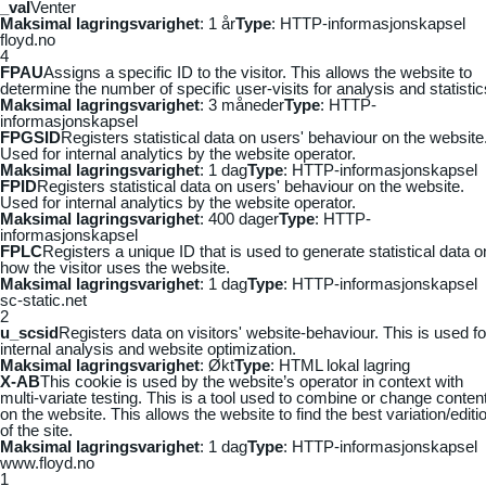
_vaI
Venter
Maksimal lagringsvarighet
: 1 år
Type
: HTTP-informasjonskapsel
floyd.no
4
FPAU
Assigns a specific ID to the visitor. This allows the website to
determine the number of specific user-visits for analysis and statistic
Maksimal lagringsvarighet
: 3 måneder
Type
: HTTP-
informasjonskapsel
FPGSID
Registers statistical data on users' behaviour on the website
Used for internal analytics by the website operator.
Maksimal lagringsvarighet
: 1 dag
Type
: HTTP-informasjonskapsel
FPID
Registers statistical data on users' behaviour on the website.
Used for internal analytics by the website operator.
Maksimal lagringsvarighet
: 400 dager
Type
: HTTP-
informasjonskapsel
FPLC
Registers a unique ID that is used to generate statistical data o
how the visitor uses the website.
Maksimal lagringsvarighet
: 1 dag
Type
: HTTP-informasjonskapsel
sc-static.net
2
u_scsid
Registers data on visitors' website-behaviour. This is used fo
internal analysis and website optimization.
Maksimal lagringsvarighet
: Økt
Type
: HTML lokal lagring
X-AB
This cookie is used by the website’s operator in context with
multi-variate testing. This is a tool used to combine or change conten
on the website. This allows the website to find the best variation/editi
of the site.
Maksimal lagringsvarighet
: 1 dag
Type
: HTTP-informasjonskapsel
www.floyd.no
1