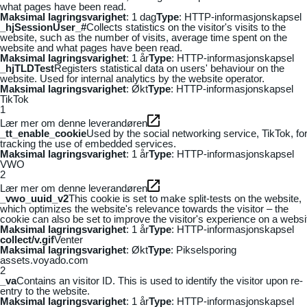
what pages have been read.
Maksimal lagringsvarighet
: 1 dag
Type
: HTTP-informasjonskapsel
_hjSessionUser_#
Collects statistics on the visitor's visits to the
website, such as the number of visits, average time spent on the
website and what pages have been read.
Maksimal lagringsvarighet
: 1 år
Type
: HTTP-informasjonskapsel
_hjTLDTest
Registers statistical data on users' behaviour on the
website. Used for internal analytics by the website operator.
Maksimal lagringsvarighet
: Økt
Type
: HTTP-informasjonskapsel
TikTok
1
Lær mer om denne leverandøren
_tt_enable_cookie
Used by the social networking service, TikTok, fo
tracking the use of embedded services.
Maksimal lagringsvarighet
: 1 år
Type
: HTTP-informasjonskapsel
VWO
2
Lær mer om denne leverandøren
_vwo_uuid_v2
This cookie is set to make split-tests on the website,
which optimizes the website's relevance towards the visitor – the
cookie can also be set to improve the visitor's experience on a websi
Maksimal lagringsvarighet
: 1 år
Type
: HTTP-informasjonskapsel
collect/v.gif
Venter
Maksimal lagringsvarighet
: Økt
Type
: Pikselsporing
assets.voyado.com
2
_va
Contains an visitor ID. This is used to identify the visitor upon re-
entry to the website.
Maksimal lagringsvarighet
: 1 år
Type
: HTTP-informasjonskapsel