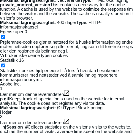
Maksimal lagringsvarighet
: Vedvarende
Type
: HTML lokal lagring
private_content_version
This cookie is necessary for the cache
function. A cache is used by the website to optimize the response ti
between the visitor and the website. The cache is usually stored on t
visitor’s browser.
Maksimal lagringsvarighet
: 400 dager
Type
: HTTP-
informasjonskapsel
Egenskaper
0
Preferanse-cookies gjør et nettsted for å huske informasjon og endre
måten nettsiden oppfører seg eller ser ut, ting som ditt foretrukne sp
eller den regionen du befinner deg i.
Vi bruker ikke denne typen cookies
Statistikk
16
Statistikk-cookies hjelper eiere til å forstå hvordan besøkende
kommuniserer med nettsteder ved å samle inn og rapportere
informasjon anonymt.
Adobe Inc.
1
Lær mer om denne leverandøren
p.gif
Keeps track of special fonts used on the website for internal
analysis. The cookie does not register any visitor data.
Maksimal lagringsvarighet
: Økt
Type
: Pikselsporing
Hotjar
3
Lær mer om denne leverandøren
_hjSession_#
Collects statistics on the visitor's visits to the website,
such as the number of visits, average time spent on the website and