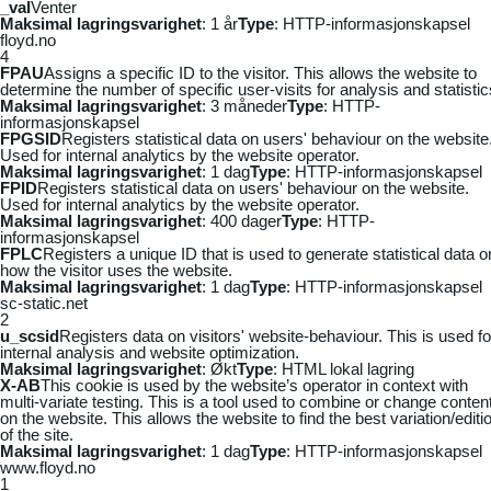
_vaI
Venter
Maksimal lagringsvarighet
: 1 år
Type
: HTTP-informasjonskapsel
floyd.no
4
FPAU
Assigns a specific ID to the visitor. This allows the website to
determine the number of specific user-visits for analysis and statistic
Maksimal lagringsvarighet
: 3 måneder
Type
: HTTP-
informasjonskapsel
FPGSID
Registers statistical data on users' behaviour on the website
Used for internal analytics by the website operator.
Maksimal lagringsvarighet
: 1 dag
Type
: HTTP-informasjonskapsel
FPID
Registers statistical data on users' behaviour on the website.
Used for internal analytics by the website operator.
Maksimal lagringsvarighet
: 400 dager
Type
: HTTP-
informasjonskapsel
FPLC
Registers a unique ID that is used to generate statistical data o
how the visitor uses the website.
Maksimal lagringsvarighet
: 1 dag
Type
: HTTP-informasjonskapsel
sc-static.net
2
u_scsid
Registers data on visitors' website-behaviour. This is used fo
internal analysis and website optimization.
Maksimal lagringsvarighet
: Økt
Type
: HTML lokal lagring
X-AB
This cookie is used by the website’s operator in context with
multi-variate testing. This is a tool used to combine or change conten
on the website. This allows the website to find the best variation/editi
of the site.
Maksimal lagringsvarighet
: 1 dag
Type
: HTTP-informasjonskapsel
www.floyd.no
1