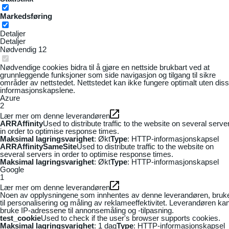
Markedsføring
Detaljer
Detaljer
Nødvendig
12
Nødvendige cookies bidra til å gjøre en nettside brukbart ved at
grunnleggende funksjoner som side navigasjon og tilgang til sikre
områder av nettstedet. Nettstedet kan ikke fungere optimalt uten dis
informasjonskapslene.
Azure
2
Lær mer om denne leverandøren
ARRAffinity
Used to distribute traffic to the website on several serve
in order to optimise response times.
Maksimal lagringsvarighet
: Økt
Type
: HTTP-informasjonskapsel
ARRAffinitySameSite
Used to distribute traffic to the website on
several servers in order to optimise response times.
Maksimal lagringsvarighet
: Økt
Type
: HTTP-informasjonskapsel
Google
1
Lær mer om denne leverandøren
Noen av opplysningene som innhentes av denne leverandøren, bruk
til personalisering og måling av reklameeffektivitet. Leverandøren ka
bruke IP-adressene til annonsemåling og -tilpasning.
test_cookie
Used to check if the user's browser supports cookies.
Maksimal lagringsvarighet
: 1 dag
Type
: HTTP-informasjonskapsel