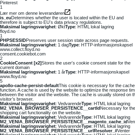
Pinterest
1
Lær mer om denne leverandøren
is_eu
Determines whether the user is located within the EU and
therefore is subject to EU's data privacy regulations.
Maksimal lagringsvarighet
: Økt
Type
: HTML lokal lagring
floyd.no
1
PHPSESSID
Preserves user session state across page requests.
Maksimal lagringsvarighet
: 1 dag
Type
: HTTP-informasjonskapsel
www.collect.floyd.no
consent.cookiebot.com
2
CookieConsent [x2]
Stores the user's cookie consent state for the
current domain
Maksimal lagringsvarighet
: 1 år
Type
: HTTP-informasjonskapsel
www.floyd.no
5
apollo-cache-persist-default
This cookie is necessary for the cache
function. A cache is used by the website to optimize the response ti
between the visitor and the website. The cache is usually stored on t
visitor’s browser.
Maksimal lagringsvarighet
: Vedvarende
Type
: HTML lokal lagring
M2_VENIA_BROWSER_PERSISTENCE__cartId
Necessary for th
shopping cart functionality on the website.
Maksimal lagringsvarighet
: Vedvarende
Type
: HTML lokal lagring
M2_VENIA_BROWSER_PERSISTENCE__magento_cache_id
Ven
Maksimal lagringsvarighet
: Vedvarende
Type
: HTML lokal lagring
M2_VENIA_BROWSER_PERSISTENCE__urlResolver_#
Venter