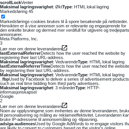
scrollLock
Venter
Maksimal lagringsvarighet
: Økt
Type
: HTML lokal lagring
Markedsføring
45
Markedsførings-cookies brukes til å spore besøkende på nettsteder.
Hensikten er å vise annonser som er relevante og engasjerende for
den enkelte bruker og dermed mer verdifull for utgivere og tredjepart
annonsører.
Meta Platforms, Inc.
3
Lær mer om denne leverandøren
lastExternalReferrer
Detects how the user reached the website by
registering their last URL-address.
Maksimal lagringsvarighet
: Vedvarende
Type
: HTML lokal lagring
lastExternalReferrerTime
Detects how the user reached the websit
by registering their last URL-address.
Maksimal lagringsvarighet
: Vedvarende
Type
: HTML lokal lagring
_fbp
Used by Facebook to deliver a series of advertisement products
such as real time bidding from third party advertisers.
Maksimal lagringsvarighet
: 3 måneder
Type
: HTTP-
informasjonskapsel
Google
2
Lær mer om denne leverandøren
Noen av opplysningene som innhentes av denne leverandøren, bruk
til personalisering og måling av reklameeffektivitet. Leverandøren ka
bruke IP-adressene til annonsemåling og -tilpasning.
ads/ga-audiences
Used by Google AdWords to re-engage visitors th
are likely to convert to customers based on the visitor's online