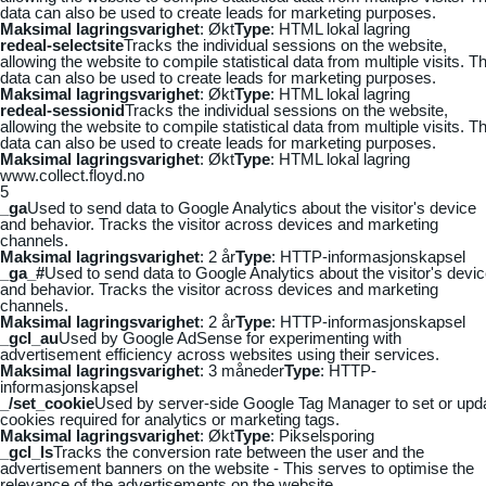
data can also be used to create leads for marketing purposes.
Maksimal lagringsvarighet
: Økt
Type
: HTML lokal lagring
redeal-selectsite
Tracks the individual sessions on the website,
allowing the website to compile statistical data from multiple visits. Th
data can also be used to create leads for marketing purposes.
Maksimal lagringsvarighet
: Økt
Type
: HTML lokal lagring
redeal-sessionid
Tracks the individual sessions on the website,
allowing the website to compile statistical data from multiple visits. Th
data can also be used to create leads for marketing purposes.
Maksimal lagringsvarighet
: Økt
Type
: HTML lokal lagring
www.collect.floyd.no
5
_ga
Used to send data to Google Analytics about the visitor's device
and behavior. Tracks the visitor across devices and marketing
channels.
Maksimal lagringsvarighet
: 2 år
Type
: HTTP-informasjonskapsel
_ga_#
Used to send data to Google Analytics about the visitor's devi
and behavior. Tracks the visitor across devices and marketing
channels.
Maksimal lagringsvarighet
: 2 år
Type
: HTTP-informasjonskapsel
_gcl_au
Used by Google AdSense for experimenting with
advertisement efficiency across websites using their services.
Maksimal lagringsvarighet
: 3 måneder
Type
: HTTP-
informasjonskapsel
_/set_cookie
Used by server-side Google Tag Manager to set or upd
cookies required for analytics or marketing tags.
Maksimal lagringsvarighet
: Økt
Type
: Pikselsporing
_gcl_ls
Tracks the conversion rate between the user and the
advertisement banners on the website - This serves to optimise the
relevance of the advertisements on the website.