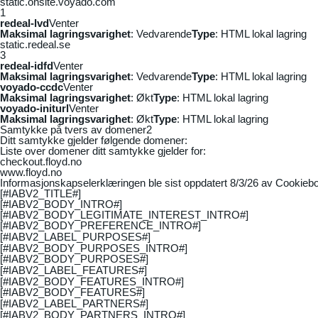
static.onsite.voyado.com
1
redeal-lvd
Venter
Maksimal lagringsvarighet
: Vedvarende
Type
: HTML lokal lagring
static.redeal.se
3
redeal-idfd
Venter
Maksimal lagringsvarighet
: Vedvarende
Type
: HTML lokal lagring
voyado-ccdc
Venter
Maksimal lagringsvarighet
: Økt
Type
: HTML lokal lagring
voyado-initurl
Venter
Maksimal lagringsvarighet
: Økt
Type
: HTML lokal lagring
Samtykke på tvers av domener
2
Ditt samtykke gjelder følgende domener:
Liste over domener ditt samtykke gjelder for:
checkout.floyd.no
www.floyd.no
Informasjonskapselerklæringen ble sist oppdatert 8/3/26 av
Cookiebo
[#IABV2_TITLE#]
[#IABV2_BODY_INTRO#]
[#IABV2_BODY_LEGITIMATE_INTEREST_INTRO#]
[#IABV2_BODY_PREFERENCE_INTRO#]
[#IABV2_LABEL_PURPOSES#]
[#IABV2_BODY_PURPOSES_INTRO#]
[#IABV2_BODY_PURPOSES#]
[#IABV2_LABEL_FEATURES#]
[#IABV2_BODY_FEATURES_INTRO#]
[#IABV2_BODY_FEATURES#]
[#IABV2_LABEL_PARTNERS#]
[#IABV2_BODY_PARTNERS_INTRO#]