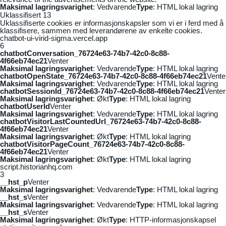
Maksimal lagringsvarighet
: Vedvarende
Type
: HTML lokal lagring
Uklassifisert
13
Uklassifiserte cookies er informasjonskapsler som vi er i ferd med å
klassifisere, sammen med leverandørene av enkelte cookies.
chatbot-ui-virid-sigma.vercel.app
6
chatbotConversation_76724e63-74b7-42c0-8c88-
4f66eb74ec21
Venter
Maksimal lagringsvarighet
: Vedvarende
Type
: HTML lokal lagring
chatbotOpenState_76724e63-74b7-42c0-8c88-4f66eb74ec21
Vente
Maksimal lagringsvarighet
: Vedvarende
Type
: HTML lokal lagring
chatbotSessionId_76724e63-74b7-42c0-8c88-4f66eb74ec21
Venter
Maksimal lagringsvarighet
: Økt
Type
: HTML lokal lagring
chatbotUserId
Venter
Maksimal lagringsvarighet
: Vedvarende
Type
: HTML lokal lagring
chatbotVisitorLastCountedUrl_76724e63-74b7-42c0-8c88-
4f66eb74ec21
Venter
Maksimal lagringsvarighet
: Økt
Type
: HTML lokal lagring
chatbotVisitorPageCount_76724e63-74b7-42c0-8c88-
4f66eb74ec21
Venter
Maksimal lagringsvarighet
: Økt
Type
: HTML lokal lagring
script.historianhq.com
3
__hst_p
Venter
Maksimal lagringsvarighet
: Vedvarende
Type
: HTML lokal lagring
__hst_s
Venter
Maksimal lagringsvarighet
: Vedvarende
Type
: HTML lokal lagring
__hst_s
Venter
Maksimal lagringsvarighet
: Økt
Type
: HTTP-informasjonskapsel