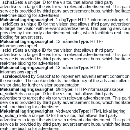
_schn1
Sets a unique ID for the visitor, that allows third party
advertisers to target the visitor with relevant advertisement. This pair
service is provided by third party advertisement hubs, which facilitat
real-time bidding for advertisers.
Maksimal lagringsvarighet
: 1 dag
Type
: HTTP-informasjonskapsel
_scid
Sets a unique ID for the visitor, that allows third party advertise
to target the visitor with relevant advertisement. This pairing service i
provided by third party advertisement hubs, which facilitates real-tim
bidding for advertisers.
Maksimal lagringsvarighet
: 13 måneder
Type
: HTTP-
informasjonskapsel
_scid_r
Sets a unique ID for the visitor, that allows third party
advertisers to target the visitor with relevant advertisement. This pair
service is provided by third party advertisement hubs, which facilitat
real-time bidding for advertisers.
Maksimal lagringsvarighet
: 13 måneder
Type
: HTTP-
informasjonskapsel
_screload
Used by Snapchat to implement advertisement content on
the website - The cookie detects the efficiency of the ads and collect
visitor data for further visitor segmentation.
Maksimal lagringsvarighet
: Økt
Type
: HTTP-informasjonskapsel
u_sclid
Sets a unique ID for the visitor, that allows third party
advertisers to target the visitor with relevant advertisement. This pair
service is provided by third party advertisement hubs, which facilitat
real-time bidding for advertisers.
Maksimal lagringsvarighet
: Vedvarende
Type
: HTML lokal lagring
u_sclid_r
Sets a unique ID for the visitor, that allows third party
advertisers to target the visitor with relevant advertisement. This pair
service is provided by third party advertisement hubs, which facilitat
real-time bidding for advertisers.