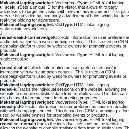
Maksimal lagringsvarighet
: Vedvarende
Type
: HTML lokal lagring
u_scsid_r
Sets a unique ID for the visitor, that allows third party
advertisers to target the visitor with relevant advertisement. This pair
service is provided by third party advertisement hubs, which facilitat
real-time bidding for advertisers.
Maksimal lagringsvarighet
: Økt
Type
: HTML lokal lagring
static.onsite.voyado.com
1
redeal-dealid-cornerwidget
Collects information on user preference
and/or interaction with web-campaign content - This is used on CRM
campaign-platform used by website owners for promoting events or
products.
Maksimal lagringsvarighet
: Vedvarende
Type
: HTML lokal lagring
static.redeal.se
6
redeal-deal-id
Collects information on user preferences and/or
interaction with web-campaign content - This is used on CRM-
campaign-platform used by website owners for promoting events or
products.
Maksimal lagringsvarighet
: Økt
Type
: HTML lokal lagring
redeal-id
Tracks the individual sessions on the website, allowing the
website to compile statistical data from multiple visits. This data can
also be used to create leads for marketing purposes.
Maksimal lagringsvarighet
: Vedvarende
Type
: HTML lokal lagring
redeal-pid
Collects information on user preferences and/or interactio
with web-campaign content - This is used on CRM-campaign-platfo
used by website owners for promoting events or products.
Maksimal lagringsvarighet
: Vedvarende
Type
: HTML lokal lagring
redeal-sel-domain
Tracks the individual sessions on the website,
allowing the website to compile statistical data from multiple visits. Th