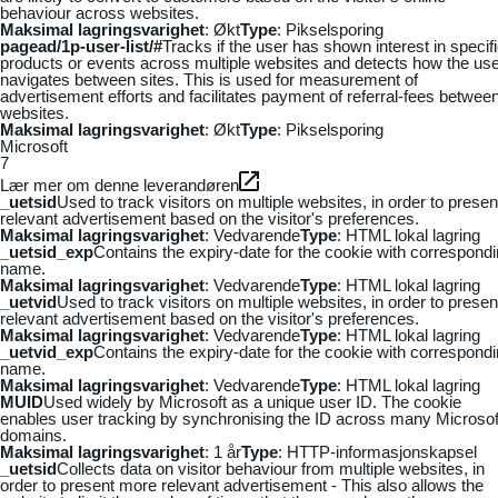
behaviour across websites.
Maksimal lagringsvarighet
: Økt
Type
: Pikselsporing
pagead/1p-user-list/#
Tracks if the user has shown interest in specif
products or events across multiple websites and detects how the us
navigates between sites. This is used for measurement of
advertisement efforts and facilitates payment of referral-fees betwee
websites.
Maksimal lagringsvarighet
: Økt
Type
: Pikselsporing
Microsoft
7
Lær mer om denne leverandøren
_uetsid
Used to track visitors on multiple websites, in order to presen
relevant advertisement based on the visitor's preferences.
Maksimal lagringsvarighet
: Vedvarende
Type
: HTML lokal lagring
_uetsid_exp
Contains the expiry-date for the cookie with correspond
name.
Maksimal lagringsvarighet
: Vedvarende
Type
: HTML lokal lagring
_uetvid
Used to track visitors on multiple websites, in order to presen
relevant advertisement based on the visitor's preferences.
Maksimal lagringsvarighet
: Vedvarende
Type
: HTML lokal lagring
_uetvid_exp
Contains the expiry-date for the cookie with correspond
name.
Maksimal lagringsvarighet
: Vedvarende
Type
: HTML lokal lagring
MUID
Used widely by Microsoft as a unique user ID. The cookie
enables user tracking by synchronising the ID across many Microsof
domains.
Maksimal lagringsvarighet
: 1 år
Type
: HTTP-informasjonskapsel
_uetsid
Collects data on visitor behaviour from multiple websites, in
order to present more relevant advertisement - This also allows the