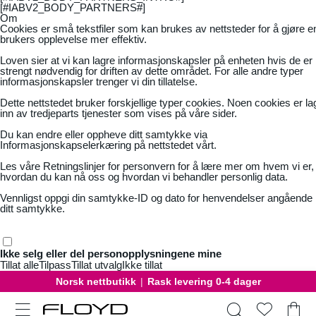
[#IABV2_BODY_PARTNERS#]
Om
Cookies er små tekstfiler som kan brukes av nettsteder for å gjøre e
brukers opplevelse mer effektiv.
Loven sier at vi kan lagre informasjonskapsler på enheten hvis de er
strengt nødvendig for driften av dette området. For alle andre typer
informasjonskapsler trenger vi din tillatelse.
Dette nettstedet bruker forskjellige typer cookies. Noen cookies er la
inn av tredjeparts tjenester som vises på våre sider.
Du kan endre eller oppheve ditt samtykke via
Informasjonskapselerkæring på nettstedet vårt.
Les våre
Retningslinjer for personvern
for å lære mer om hvem vi er,
hvordan du kan nå oss og hvordan vi behandler personlig data.
Vennligst oppgi din samtykke-ID og dato for henvendelser angående
ditt samtykke.
Ikke selg eller del personopplysningene mine
Tillat alle
Tilpass
Tillat utvalg
Ikke tillat
Norsk nettbutikk
|
Rask levering 0-4 dager