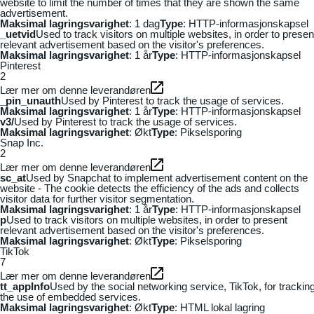
website to limit the number of times that they are shown the same
advertisement.
Maksimal lagringsvarighet
: 1 dag
Type
: HTTP-informasjonskapsel
_uetvid
Used to track visitors on multiple websites, in order to presen
relevant advertisement based on the visitor's preferences.
Maksimal lagringsvarighet
: 1 år
Type
: HTTP-informasjonskapsel
Pinterest
2
Lær mer om denne leverandøren
_pin_unauth
Used by Pinterest to track the usage of services.
Maksimal lagringsvarighet
: 1 år
Type
: HTTP-informasjonskapsel
v3/
Used by Pinterest to track the usage of services.
Maksimal lagringsvarighet
: Økt
Type
: Pikselsporing
Snap Inc.
2
Lær mer om denne leverandøren
sc_at
Used by Snapchat to implement advertisement content on the
website - The cookie detects the efficiency of the ads and collects
visitor data for further visitor segmentation.
Maksimal lagringsvarighet
: 1 år
Type
: HTTP-informasjonskapsel
p
Used to track visitors on multiple websites, in order to present
relevant advertisement based on the visitor's preferences.
Maksimal lagringsvarighet
: Økt
Type
: Pikselsporing
TikTok
7
Lær mer om denne leverandøren
tt_appInfo
Used by the social networking service, TikTok, for trackin
the use of embedded services.
Maksimal lagringsvarighet
: Økt
Type
: HTML lokal lagring