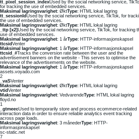
tt_pixel_session_index
Used by the social networking service, TikTo
for tracking the use of embedded services.
Maksimal lagringsvarighet
: Økt
Type
: HTML lokal lagring
tt_sessionId
Used by the social networking service, TikTok, for track
the use of embedded services.
Maksimal lagringsvarighet
: Økt
Type
: HTML lokal lagring
_ttp [x2]
Used by the social networking service, TikTok, for tracking t
use of embedded services.
Maksimal lagringsvarighet
: 1 år
Type
: HTTP-informasjonskapsel
ttcsid
Venter
Maksimal lagringsvarighet
: 1 år
Type
: HTTP-informasjonskapsel
ttcsid_#
Tracks the conversion rate between the user and the
advertisement banners on the website - This serves to optimise the
relevance of the advertisements on the website.
Maksimal lagringsvarighet
: 1 år
Type
: HTTP-informasjonskapsel
assets.voyado.com
2
_vaS
Venter
Maksimal lagringsvarighet
: Økt
Type
: HTML lokal lagring
vtid
Venter
Maksimal lagringsvarighet
: Vedvarende
Type
: HTML lokal lagring
floyd.no
1
_gtmeec
Used to temporarily store and process ecommerce-related
interaction data in order to ensure reliable analytics event tracking
across page loads.
Maksimal lagringsvarighet
: 3 måneder
Type
: HTTP-
informasjonskapsel
sc-static.net
7