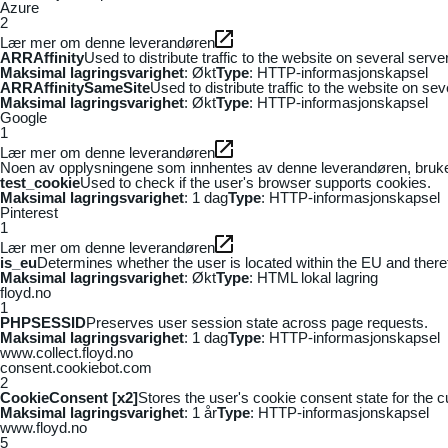
Azure
2
Lær mer om denne leverandøren
ARRAffinity
Used to distribute traffic to the website on several serv
Maksimal lagringsvarighet
: Økt
Type
: HTTP-informasjonskapsel
ARRAffinitySameSite
Used to distribute traffic to the website on se
Maksimal lagringsvarighet
: Økt
Type
: HTTP-informasjonskapsel
Google
1
Lær mer om denne leverandøren
Noen av opplysningene som innhentes av denne leverandøren, brukes t
test_cookie
Used to check if the user's browser supports cookies.
Maksimal lagringsvarighet
: 1 dag
Type
: HTTP-informasjonskapsel
Pinterest
1
Lær mer om denne leverandøren
is_eu
Determines whether the user is located within the EU and theref
Maksimal lagringsvarighet
: Økt
Type
: HTML lokal lagring
floyd.no
1
PHPSESSID
Preserves user session state across page requests.
Maksimal lagringsvarighet
: 1 dag
Type
: HTTP-informasjonskapsel
www.collect.floyd.no
consent.cookiebot.com
2
CookieConsent [x2]
Stores the user's cookie consent state for the 
Maksimal lagringsvarighet
: 1 år
Type
: HTTP-informasjonskapsel
www.floyd.no
5