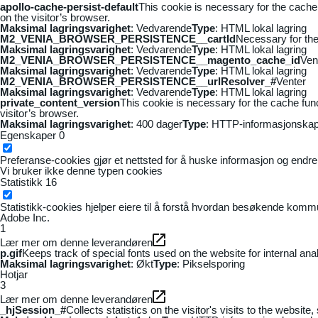
apollo-cache-persist-default
This cookie is necessary for the cache
on the visitor’s browser.
Maksimal lagringsvarighet
: Vedvarende
Type
: HTML lokal lagring
M2_VENIA_BROWSER_PERSISTENCE__cartId
Necessary for the 
Maksimal lagringsvarighet
: Vedvarende
Type
: HTML lokal lagring
M2_VENIA_BROWSER_PERSISTENCE__magento_cache_id
Ven
Maksimal lagringsvarighet
: Vedvarende
Type
: HTML lokal lagring
M2_VENIA_BROWSER_PERSISTENCE__urlResolver_#
Venter
Maksimal lagringsvarighet
: Vedvarende
Type
: HTML lokal lagring
private_content_version
This cookie is necessary for the cache fun
visitor’s browser.
Maksimal lagringsvarighet
: 400 dager
Type
: HTTP-informasjonskap
Egenskaper
0
Preferanse-cookies gjør et nettsted for å huske informasjon og endrer 
Vi bruker ikke denne typen cookies
Statistikk
16
Statistikk-cookies hjelper eiere til å forstå hvordan besøkende kom
Adobe Inc.
1
Lær mer om denne leverandøren
p.gif
Keeps track of special fonts used on the website for internal anal
Maksimal lagringsvarighet
: Økt
Type
: Pikselsporing
Hotjar
3
Lær mer om denne leverandøren
_hjSession_#
Collects statistics on the visitor's visits to the webs