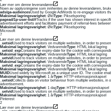
Lær mer om denne leverandøren
Noen av opplysningene som innhentes av denne leverandøren, brukes t
ads/ga-audiences
Used by Google AdWords to re-engage visitors that
Maksimal lagringsvarighet
: Økt
Type
: Pikselsporing
pagead/1p-user-list/#
Tracks if the user has shown interest in speci
advertisement efforts and facilitates payment of referral-fees betwee
Maksimal lagringsvarighet
: Økt
Type
: Pikselsporing
Microsoft
7
Lær mer om denne leverandøren
_uetsid
Used to track visitors on multiple websites, in order to prese
Maksimal lagringsvarighet
: Vedvarende
Type
: HTML lokal lagring
_uetsid_exp
Contains the expiry-date for the cookie with correspond
Maksimal lagringsvarighet
: Vedvarende
Type
: HTML lokal lagring
_uetvid
Used to track visitors on multiple websites, in order to prese
Maksimal lagringsvarighet
: Vedvarende
Type
: HTML lokal lagring
_uetvid_exp
Contains the expiry-date for the cookie with correspond
Maksimal lagringsvarighet
: Vedvarende
Type
: HTML lokal lagring
MUID
Used widely by Microsoft as a unique user ID. The cookie ena
Maksimal lagringsvarighet
: 1 år
Type
: HTTP-informasjonskapsel
_uetsid
Collects data on visitor behaviour from multiple websites, in
advertisement.
Maksimal lagringsvarighet
: 1 dag
Type
: HTTP-informasjonskapsel
_uetvid
Used to track visitors on multiple websites, in order to prese
Maksimal lagringsvarighet
: 1 år
Type
: HTTP-informasjonskapsel
Pinterest
2
Lær mer om denne leverandøren