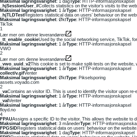
Maksimal lagringsvarighet
: 1 dag
Type
: HTTP-informasjonskapsel
_hjSessionUser_#
Collects statistics on the visitor's visits to the
Maksimal lagringsvarighet
: 1 år
Type
: HTTP-informasjonskapsel
_hjTLDTest
Registers statistical data on users' behaviour on the webs
Maksimal lagringsvarighet
: Økt
Type
: HTTP-informasjonskapsel
TikTok
1
Lær mer om denne leverandøren
_tt_enable_cookie
Used by the social networking service, TikTok, fo
Maksimal lagringsvarighet
: 1 år
Type
: HTTP-informasjonskapsel
VWO
2
Lær mer om denne leverandøren
_vwo_uuid_v2
This cookie is set to make split-tests on the website,
Maksimal lagringsvarighet
: 1 år
Type
: HTTP-informasjonskapsel
collect/v.gif
Venter
Maksimal lagringsvarighet
: Økt
Type
: Pikselsporing
assets.voyado.com
2
_va
Contains an visitor ID. This is used to identify the visitor upon re-
Maksimal lagringsvarighet
: 1 år
Type
: HTTP-informasjonskapsel
_vaI
Venter
Maksimal lagringsvarighet
: 1 år
Type
: HTTP-informasjonskapsel
floyd.no
4
FPAU
Assigns a specific ID to the visitor. This allows the website to 
Maksimal lagringsvarighet
: 3 måneder
Type
: HTTP-informasjonska
FPGSID
Registers statistical data on users' behaviour on the website.
Maksimal lagringsvarighet
: 1 dag
Type
: HTTP-informasjonskapsel