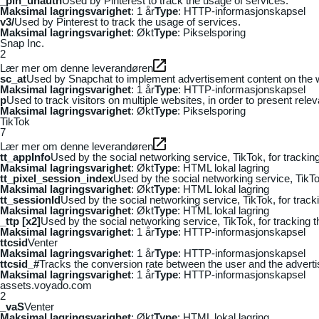
_pin_unauth
Used by Pinterest to track the usage of services.
Maksimal lagringsvarighet
: 1 år
Type
: HTTP-informasjonskapsel
v3/
Used by Pinterest to track the usage of services.
Maksimal lagringsvarighet
: Økt
Type
: Pikselsporing
Snap Inc.
2
Lær mer om denne leverandøren
sc_at
Used by Snapchat to implement advertisement content on the webs
Maksimal lagringsvarighet
: 1 år
Type
: HTTP-informasjonskapsel
p
Used to track visitors on multiple websites, in order to present rele
Maksimal lagringsvarighet
: Økt
Type
: Pikselsporing
TikTok
7
Lær mer om denne leverandøren
tt_appInfo
Used by the social networking service, TikTok, for tracki
Maksimal lagringsvarighet
: Økt
Type
: HTML lokal lagring
tt_pixel_session_index
Used by the social networking service, TikTo
Maksimal lagringsvarighet
: Økt
Type
: HTML lokal lagring
tt_sessionId
Used by the social networking service, TikTok, for trac
Maksimal lagringsvarighet
: Økt
Type
: HTML lokal lagring
_ttp [x2]
Used by the social networking service, TikTok, for tracking
Maksimal lagringsvarighet
: 1 år
Type
: HTTP-informasjonskapsel
ttcsid
Venter
Maksimal lagringsvarighet
: 1 år
Type
: HTTP-informasjonskapsel
ttcsid_#
Tracks the conversion rate between the user and the adverti
Maksimal lagringsvarighet
: 1 år
Type
: HTTP-informasjonskapsel
assets.voyado.com
2
_vaS
Venter
Maksimal lagringsvarighet
: Økt
Type
: HTML lokal lagring