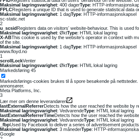
FPID
Registers statistical data on users' behaviour on the website. Us
Maksimal lagringsvarighet
: 400 dager
Type
: HTTP-informasjonskap
FPLC
Registers a unique ID that is used to generate statistical data 
Maksimal lagringsvarighet
: 1 dag
Type
: HTTP-informasjonskapsel
sc-static.net
2
u_scsid
Registers data on visitors' website-behaviour. This is used fo
Maksimal lagringsvarighet
: Økt
Type
: HTML lokal lagring
X-AB
This cookie is used by the website’s operator in context with mul
of the site.
Maksimal lagringsvarighet
: 1 dag
Type
: HTTP-informasjonskapsel
www.floyd.no
1
scrollLock
Venter
Maksimal lagringsvarighet
: Økt
Type
: HTML lokal lagring
Markedsføring
45
Markedsførings-cookies brukes til å spore besøkende på nettsteder. 
annonsører.
Meta Platforms, Inc.
3
Lær mer om denne leverandøren
lastExternalReferrer
Detects how the user reached the website by re
Maksimal lagringsvarighet
: Vedvarende
Type
: HTML lokal lagring
lastExternalReferrerTime
Detects how the user reached the website 
Maksimal lagringsvarighet
: Vedvarende
Type
: HTML lokal lagring
_fbp
Used by Facebook to deliver a series of advertisement products s
Maksimal lagringsvarighet
: 3 måneder
Type
: HTTP-informasjonska
Google
2