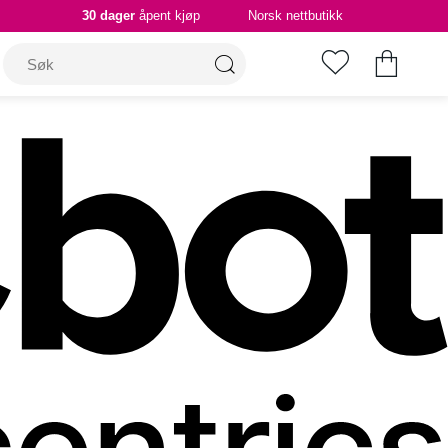
30 dager
åpent kjøp
Norsk nettbutikk