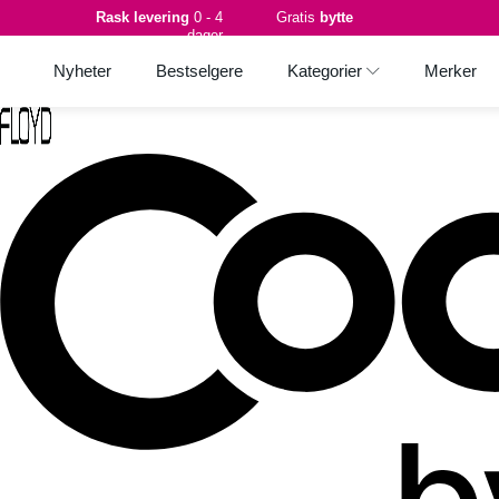
Rask levering
0 - 4
Gratis
bytte
dager
Nyheter
Bestselgere
Kategorier
Merker