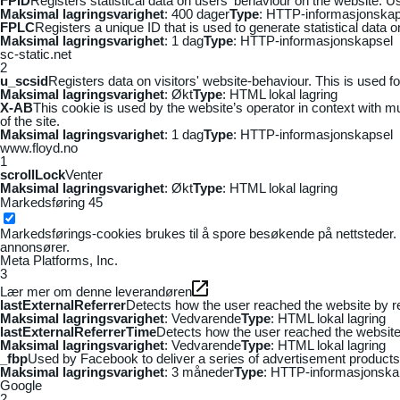
FPID
Registers statistical data on users' behaviour on the website. Us
Maksimal lagringsvarighet
: 400 dager
Type
: HTTP-informasjonskap
FPLC
Registers a unique ID that is used to generate statistical data 
Maksimal lagringsvarighet
: 1 dag
Type
: HTTP-informasjonskapsel
sc-static.net
2
u_scsid
Registers data on visitors' website-behaviour. This is used fo
Maksimal lagringsvarighet
: Økt
Type
: HTML lokal lagring
X-AB
This cookie is used by the website’s operator in context with mul
of the site.
Maksimal lagringsvarighet
: 1 dag
Type
: HTTP-informasjonskapsel
www.floyd.no
1
scrollLock
Venter
Maksimal lagringsvarighet
: Økt
Type
: HTML lokal lagring
Markedsføring
45
Markedsførings-cookies brukes til å spore besøkende på nettsteder. 
annonsører.
Meta Platforms, Inc.
3
Lær mer om denne leverandøren
lastExternalReferrer
Detects how the user reached the website by re
Maksimal lagringsvarighet
: Vedvarende
Type
: HTML lokal lagring
lastExternalReferrerTime
Detects how the user reached the website 
Maksimal lagringsvarighet
: Vedvarende
Type
: HTML lokal lagring
_fbp
Used by Facebook to deliver a series of advertisement products s
Maksimal lagringsvarighet
: 3 måneder
Type
: HTTP-informasjonska
Google
2