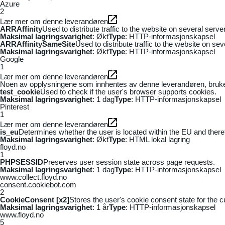
Azure
2
Lær mer om denne leverandøren
ARRAffinity
Used to distribute traffic to the website on several serv
Maksimal lagringsvarighet
: Økt
Type
: HTTP-informasjonskapsel
ARRAffinitySameSite
Used to distribute traffic to the website on se
Maksimal lagringsvarighet
: Økt
Type
: HTTP-informasjonskapsel
Google
1
Lær mer om denne leverandøren
Noen av opplysningene som innhentes av denne leverandøren, brukes t
test_cookie
Used to check if the user's browser supports cookies.
Maksimal lagringsvarighet
: 1 dag
Type
: HTTP-informasjonskapsel
Pinterest
1
Lær mer om denne leverandøren
is_eu
Determines whether the user is located within the EU and theref
Maksimal lagringsvarighet
: Økt
Type
: HTML lokal lagring
floyd.no
1
PHPSESSID
Preserves user session state across page requests.
Maksimal lagringsvarighet
: 1 dag
Type
: HTTP-informasjonskapsel
www.collect.floyd.no
consent.cookiebot.com
2
CookieConsent [x2]
Stores the user's cookie consent state for the 
Maksimal lagringsvarighet
: 1 år
Type
: HTTP-informasjonskapsel
www.floyd.no
5