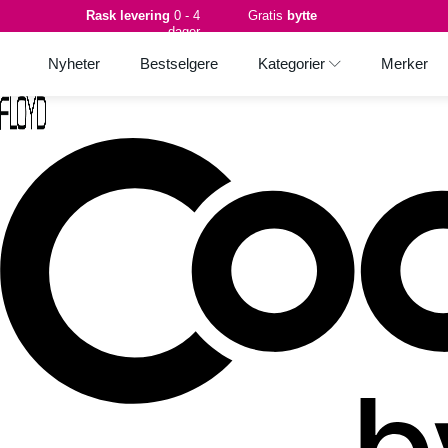
Rask levering
0 - 4
Gratis
bytte
dager
Nyheter
Bestselgere
Kategorier
Merker