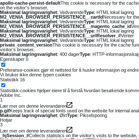
apollo-cache-persist-default
This cookie is necessary for the cache
on the visitor’s browser.
Maksimal lagringsvarighet
: Vedvarende
Type
: HTML lokal lagring
M2_VENIA_BROWSER_PERSISTENCE__cartId
Necessary for the 
Maksimal lagringsvarighet
: Vedvarende
Type
: HTML lokal lagring
M2_VENIA_BROWSER_PERSISTENCE__magento_cache_id
Ven
Maksimal lagringsvarighet
: Vedvarende
Type
: HTML lokal lagring
M2_VENIA_BROWSER_PERSISTENCE__urlResolver_#
Venter
Maksimal lagringsvarighet
: Vedvarende
Type
: HTML lokal lagring
private_content_version
This cookie is necessary for the cache fun
visitor’s browser.
Maksimal lagringsvarighet
: 400 dager
Type
: HTTP-informasjonskap
Egenskaper
0
Preferanse-cookies gjør et nettsted for å huske informasjon og endrer 
Vi bruker ikke denne typen cookies
Statistikk
16
Statistikk-cookies hjelper eiere til å forstå hvordan besøkende kom
Adobe Inc.
1
Lær mer om denne leverandøren
p.gif
Keeps track of special fonts used on the website for internal anal
Maksimal lagringsvarighet
: Økt
Type
: Pikselsporing
Hotjar
3
Lær mer om denne leverandøren
_hjSession_#
Collects statistics on the visitor's visits to the webs