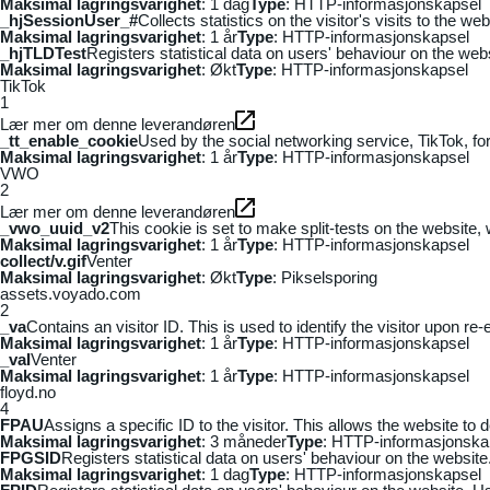
Maksimal lagringsvarighet
: 1 dag
Type
: HTTP-informasjonskapsel
_hjSessionUser_#
Collects statistics on the visitor's visits to the
Maksimal lagringsvarighet
: 1 år
Type
: HTTP-informasjonskapsel
_hjTLDTest
Registers statistical data on users' behaviour on the webs
Maksimal lagringsvarighet
: Økt
Type
: HTTP-informasjonskapsel
TikTok
1
Lær mer om denne leverandøren
_tt_enable_cookie
Used by the social networking service, TikTok, fo
Maksimal lagringsvarighet
: 1 år
Type
: HTTP-informasjonskapsel
VWO
2
Lær mer om denne leverandøren
_vwo_uuid_v2
This cookie is set to make split-tests on the website,
Maksimal lagringsvarighet
: 1 år
Type
: HTTP-informasjonskapsel
collect/v.gif
Venter
Maksimal lagringsvarighet
: Økt
Type
: Pikselsporing
assets.voyado.com
2
_va
Contains an visitor ID. This is used to identify the visitor upon re-
Maksimal lagringsvarighet
: 1 år
Type
: HTTP-informasjonskapsel
_vaI
Venter
Maksimal lagringsvarighet
: 1 år
Type
: HTTP-informasjonskapsel
floyd.no
4
FPAU
Assigns a specific ID to the visitor. This allows the website to 
Maksimal lagringsvarighet
: 3 måneder
Type
: HTTP-informasjonska
FPGSID
Registers statistical data on users' behaviour on the website.
Maksimal lagringsvarighet
: 1 dag
Type
: HTTP-informasjonskapsel