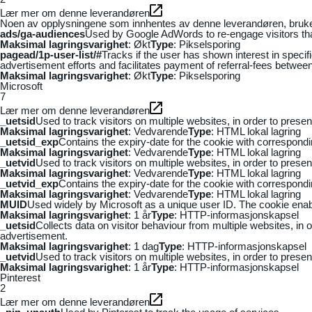
Lær mer om denne leverandøren
Noen av opplysningene som innhentes av denne leverandøren, brukes t
ads/ga-audiences
Used by Google AdWords to re-engage visitors that
Maksimal lagringsvarighet
: Økt
Type
: Pikselsporing
pagead/1p-user-list/#
Tracks if the user has shown interest in speci
advertisement efforts and facilitates payment of referral-fees betwee
Maksimal lagringsvarighet
: Økt
Type
: Pikselsporing
Microsoft
7
Lær mer om denne leverandøren
_uetsid
Used to track visitors on multiple websites, in order to prese
Maksimal lagringsvarighet
: Vedvarende
Type
: HTML lokal lagring
_uetsid_exp
Contains the expiry-date for the cookie with correspond
Maksimal lagringsvarighet
: Vedvarende
Type
: HTML lokal lagring
_uetvid
Used to track visitors on multiple websites, in order to prese
Maksimal lagringsvarighet
: Vedvarende
Type
: HTML lokal lagring
_uetvid_exp
Contains the expiry-date for the cookie with correspond
Maksimal lagringsvarighet
: Vedvarende
Type
: HTML lokal lagring
MUID
Used widely by Microsoft as a unique user ID. The cookie ena
Maksimal lagringsvarighet
: 1 år
Type
: HTTP-informasjonskapsel
_uetsid
Collects data on visitor behaviour from multiple websites, in
advertisement.
Maksimal lagringsvarighet
: 1 dag
Type
: HTTP-informasjonskapsel
_uetvid
Used to track visitors on multiple websites, in order to prese
Maksimal lagringsvarighet
: 1 år
Type
: HTTP-informasjonskapsel
Pinterest
2
Lær mer om denne leverandøren