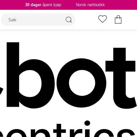
30 dager
åpent kjøp
Norsk nettbutikk