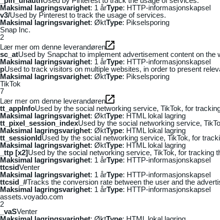
_pin_unauth
Used by Pinterest to track the usage of services.
Maksimal lagringsvarighet
: 1 år
Type
: HTTP-informasjonskapsel
v3/
Used by Pinterest to track the usage of services.
Maksimal lagringsvarighet
: Økt
Type
: Pikselsporing
Snap Inc.
2
Lær mer om denne leverandøren
sc_at
Used by Snapchat to implement advertisement content on the webs
Maksimal lagringsvarighet
: 1 år
Type
: HTTP-informasjonskapsel
p
Used to track visitors on multiple websites, in order to present rele
Maksimal lagringsvarighet
: Økt
Type
: Pikselsporing
TikTok
7
Lær mer om denne leverandøren
tt_appInfo
Used by the social networking service, TikTok, for tracki
Maksimal lagringsvarighet
: Økt
Type
: HTML lokal lagring
tt_pixel_session_index
Used by the social networking service, TikTo
Maksimal lagringsvarighet
: Økt
Type
: HTML lokal lagring
tt_sessionId
Used by the social networking service, TikTok, for trac
Maksimal lagringsvarighet
: Økt
Type
: HTML lokal lagring
_ttp [x2]
Used by the social networking service, TikTok, for tracking
Maksimal lagringsvarighet
: 1 år
Type
: HTTP-informasjonskapsel
ttcsid
Venter
Maksimal lagringsvarighet
: 1 år
Type
: HTTP-informasjonskapsel
ttcsid_#
Tracks the conversion rate between the user and the adverti
Maksimal lagringsvarighet
: 1 år
Type
: HTTP-informasjonskapsel
assets.voyado.com
2
_vaS
Venter
Maksimal lagringsvarighet
: Økt
Type
: HTML lokal lagring