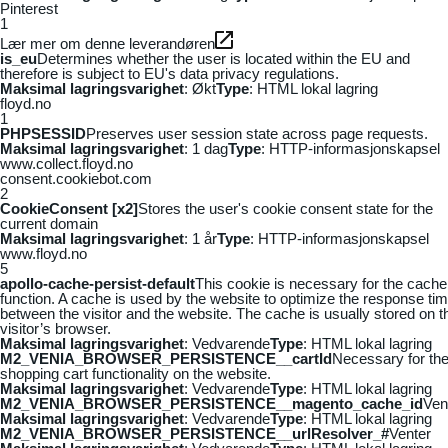
Pinterest
1
Lær mer om denne leverandøren
is_eu
Determines whether the user is located within the EU and
therefore is subject to EU's data privacy regulations.
Maksimal lagringsvarighet
: Økt
Type
: HTML lokal lagring
floyd.no
1
PHPSESSID
Preserves user session state across page requests.
Maksimal lagringsvarighet
: 1 dag
Type
: HTTP-informasjonskapsel
www.collect.floyd.no
consent.cookiebot.com
2
CookieConsent [x2]
Stores the user's cookie consent state for the
current domain
Maksimal lagringsvarighet
: 1 år
Type
: HTTP-informasjonskapsel
www.floyd.no
5
apollo-cache-persist-default
This cookie is necessary for the cache
function. A cache is used by the website to optimize the response ti
between the visitor and the website. The cache is usually stored on t
visitor’s browser.
Maksimal lagringsvarighet
: Vedvarende
Type
: HTML lokal lagring
M2_VENIA_BROWSER_PERSISTENCE__cartId
Necessary for th
shopping cart functionality on the website.
Maksimal lagringsvarighet
: Vedvarende
Type
: HTML lokal lagring
M2_VENIA_BROWSER_PERSISTENCE__magento_cache_id
Ven
Maksimal lagringsvarighet
: Vedvarende
Type
: HTML lokal lagring
M2_VENIA_BROWSER_PERSISTENCE__urlResolver_#
Venter