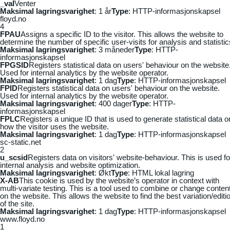
_vaI
Venter
Maksimal lagringsvarighet
: 1 år
Type
: HTTP-informasjonskapsel
floyd.no
4
FPAU
Assigns a specific ID to the visitor. This allows the website to
determine the number of specific user-visits for analysis and statistic
Maksimal lagringsvarighet
: 3 måneder
Type
: HTTP-
informasjonskapsel
FPGSID
Registers statistical data on users' behaviour on the website
Used for internal analytics by the website operator.
Maksimal lagringsvarighet
: 1 dag
Type
: HTTP-informasjonskapsel
FPID
Registers statistical data on users' behaviour on the website.
Used for internal analytics by the website operator.
Maksimal lagringsvarighet
: 400 dager
Type
: HTTP-
informasjonskapsel
FPLC
Registers a unique ID that is used to generate statistical data o
how the visitor uses the website.
Maksimal lagringsvarighet
: 1 dag
Type
: HTTP-informasjonskapsel
sc-static.net
2
u_scsid
Registers data on visitors' website-behaviour. This is used fo
internal analysis and website optimization.
Maksimal lagringsvarighet
: Økt
Type
: HTML lokal lagring
X-AB
This cookie is used by the website’s operator in context with
multi-variate testing. This is a tool used to combine or change conten
on the website. This allows the website to find the best variation/editi
of the site.
Maksimal lagringsvarighet
: 1 dag
Type
: HTTP-informasjonskapsel
www.floyd.no
1