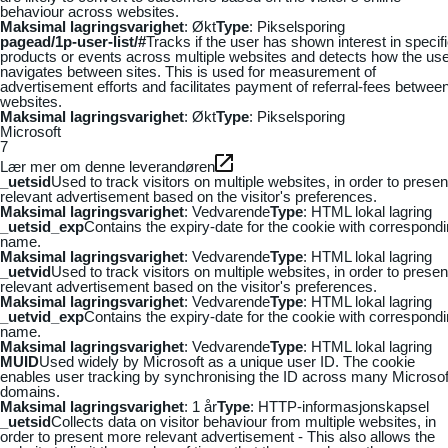
behaviour across websites.
Maksimal lagringsvarighet
: Økt
Type
: Pikselsporing
pagead/1p-user-list/#
Tracks if the user has shown interest in specif
products or events across multiple websites and detects how the us
navigates between sites. This is used for measurement of
advertisement efforts and facilitates payment of referral-fees betwee
websites.
Maksimal lagringsvarighet
: Økt
Type
: Pikselsporing
Microsoft
7
Lær mer om denne leverandøren
_uetsid
Used to track visitors on multiple websites, in order to presen
relevant advertisement based on the visitor's preferences.
Maksimal lagringsvarighet
: Vedvarende
Type
: HTML lokal lagring
_uetsid_exp
Contains the expiry-date for the cookie with correspond
name.
Maksimal lagringsvarighet
: Vedvarende
Type
: HTML lokal lagring
_uetvid
Used to track visitors on multiple websites, in order to presen
relevant advertisement based on the visitor's preferences.
Maksimal lagringsvarighet
: Vedvarende
Type
: HTML lokal lagring
_uetvid_exp
Contains the expiry-date for the cookie with correspond
name.
Maksimal lagringsvarighet
: Vedvarende
Type
: HTML lokal lagring
MUID
Used widely by Microsoft as a unique user ID. The cookie
enables user tracking by synchronising the ID across many Microsof
domains.
Maksimal lagringsvarighet
: 1 år
Type
: HTTP-informasjonskapsel
_uetsid
Collects data on visitor behaviour from multiple websites, in
order to present more relevant advertisement - This also allows the