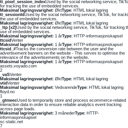
tt_pixel_session_index
Used by the social networking service, TikTo
for tracking the use of embedded services.
Maksimal lagringsvarighet
: Økt
Type
: HTML lokal lagring
tt_sessionId
Used by the social networking service, TikTok, for track
the use of embedded services.
Maksimal lagringsvarighet
: Økt
Type
: HTML lokal lagring
_ttp [x2]
Used by the social networking service, TikTok, for tracking t
use of embedded services.
Maksimal lagringsvarighet
: 1 år
Type
: HTTP-informasjonskapsel
ttcsid
Venter
Maksimal lagringsvarighet
: 1 år
Type
: HTTP-informasjonskapsel
ttcsid_#
Tracks the conversion rate between the user and the
advertisement banners on the website - This serves to optimise the
relevance of the advertisements on the website.
Maksimal lagringsvarighet
: 1 år
Type
: HTTP-informasjonskapsel
assets.voyado.com
2
_vaS
Venter
Maksimal lagringsvarighet
: Økt
Type
: HTML lokal lagring
vtid
Venter
Maksimal lagringsvarighet
: Vedvarende
Type
: HTML lokal lagring
floyd.no
1
_gtmeec
Used to temporarily store and process ecommerce-related
interaction data in order to ensure reliable analytics event tracking
across page loads.
Maksimal lagringsvarighet
: 3 måneder
Type
: HTTP-
informasjonskapsel
sc-static.net
7