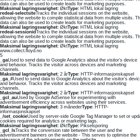
data can also be used to create leads for marketing purposes.
Maksimal lagringsvarighet
: Økt
Type
: HTML lokal lagring
redeal-selectsite
Tracks the individual sessions on the website,
allowing the website to compile statistical data from multiple visits. Th
data can also be used to create leads for marketing purposes.
Maksimal lagringsvarighet
: Økt
Type
: HTML lokal lagring
redeal-sessionid
Tracks the individual sessions on the website,
allowing the website to compile statistical data from multiple visits. Th
data can also be used to create leads for marketing purposes.
Maksimal lagringsvarighet
: Økt
Type
: HTML lokal lagring
www.collect.floyd.no
5
_ga
Used to send data to Google Analytics about the visitor's device
and behavior. Tracks the visitor across devices and marketing
channels.
Maksimal lagringsvarighet
: 2 år
Type
: HTTP-informasjonskapsel
_ga_#
Used to send data to Google Analytics about the visitor's devi
and behavior. Tracks the visitor across devices and marketing
channels.
Maksimal lagringsvarighet
: 2 år
Type
: HTTP-informasjonskapsel
_gcl_au
Used by Google AdSense for experimenting with
advertisement efficiency across websites using their services.
Maksimal lagringsvarighet
: 3 måneder
Type
: HTTP-
informasjonskapsel
_/set_cookie
Used by server-side Google Tag Manager to set or upd
cookies required for analytics or marketing tags.
Maksimal lagringsvarighet
: Økt
Type
: Pikselsporing
_gcl_ls
Tracks the conversion rate between the user and the
advertisement banners on the website - This serves to optimise the
relevance of the advertisements on the website.