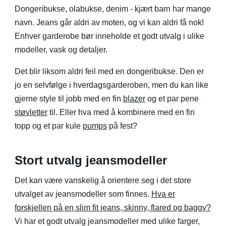
Dongeribukse, olabukse, denim - kjært barn har mange
navn. Jeans går aldri av moten, og vi kan aldri få nok!
Enhver garderobe bør inneholde et godt utvalg i ulike
modeller, vask og detaljer.
Det blir liksom aldri feil med en dongeribukse. Den er
jo en selvfølge i hverdagsgarderoben, men du kan like
gjerne style til jobb med en fin
blazer
og et par pene
støvletter
til. Eller hva med å kombinere med en fin
topp og et par kule
pumps
på fest?
Stort utvalg jeansmodeller
Det kan være vanskelig å orientere seg i det store
utvalget av jeansmodeller som finnes.
Hva er
forskjellen på en slim fit jeans, skinny, flared og baggy?
Vi har et godt utvalg jeansmodeller med ulike farger,