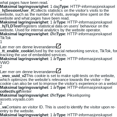
what pages have been read.
Maksimal lagringsvarighet
: 1 dag
Type
: HTTP-informasjonskapsel
_hjSessionUser_#
Collects statistics on the visitor's visits to the
website, such as the number of visits, average time spent on the
website and what pages have been read.
Maksimal lagringsvarighet
: 1 år
Type
: HTTP-informasjonskapsel
_hjTLDTest
Registers statistical data on users' behaviour on the
website. Used for internal analytics by the website operator.
Maksimal lagringsvarighet
: Økt
Type
: HTTP-informasjonskapsel
TikTok
1
Lær mer om denne leverandøren
_tt_enable_cookie
Used by the social networking service, TikTok, fo
tracking the use of embedded services.
Maksimal lagringsvarighet
: 1 år
Type
: HTTP-informasjonskapsel
VWO
2
Lær mer om denne leverandøren
_vwo_uuid_v2
This cookie is set to make split-tests on the website,
which optimizes the website's relevance towards the visitor – the
cookie can also be set to improve the visitor's experience on a websi
Maksimal lagringsvarighet
: 1 år
Type
: HTTP-informasjonskapsel
collect/v.gif
Venter
Maksimal lagringsvarighet
: Økt
Type
: Pikselsporing
assets.voyado.com
2
_va
Contains an visitor ID. This is used to identify the visitor upon re-
entry to the website.
Maksimal lagringsvarighet
: 1 år
Type
: HTTP-informasjonskapsel