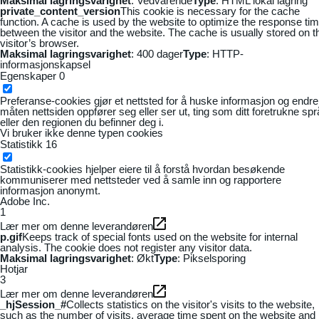
Maksimal lagringsvarighet
: Vedvarende
Type
: HTML lokal lagring
private_content_version
This cookie is necessary for the cache
function. A cache is used by the website to optimize the response ti
between the visitor and the website. The cache is usually stored on t
visitor’s browser.
Maksimal lagringsvarighet
: 400 dager
Type
: HTTP-
informasjonskapsel
Egenskaper
0
Preferanse-cookies gjør et nettsted for å huske informasjon og endre
måten nettsiden oppfører seg eller ser ut, ting som ditt foretrukne sp
eller den regionen du befinner deg i.
Vi bruker ikke denne typen cookies
Statistikk
16
Statistikk-cookies hjelper eiere til å forstå hvordan besøkende
kommuniserer med nettsteder ved å samle inn og rapportere
informasjon anonymt.
Adobe Inc.
1
Lær mer om denne leverandøren
p.gif
Keeps track of special fonts used on the website for internal
analysis. The cookie does not register any visitor data.
Maksimal lagringsvarighet
: Økt
Type
: Pikselsporing
Hotjar
3
Lær mer om denne leverandøren
_hjSession_#
Collects statistics on the visitor's visits to the website,
such as the number of visits, average time spent on the website and