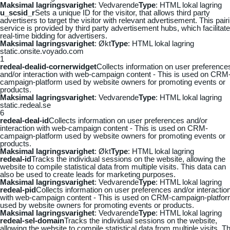
Maksimal lagringsvarighet
: Vedvarende
Type
: HTML lokal lagring
u_scsid_r
Sets a unique ID for the visitor, that allows third party
advertisers to target the visitor with relevant advertisement. This pair
service is provided by third party advertisement hubs, which facilitat
real-time bidding for advertisers.
Maksimal lagringsvarighet
: Økt
Type
: HTML lokal lagring
static.onsite.voyado.com
1
redeal-dealid-cornerwidget
Collects information on user preference
and/or interaction with web-campaign content - This is used on CRM
campaign-platform used by website owners for promoting events or
products.
Maksimal lagringsvarighet
: Vedvarende
Type
: HTML lokal lagring
static.redeal.se
6
redeal-deal-id
Collects information on user preferences and/or
interaction with web-campaign content - This is used on CRM-
campaign-platform used by website owners for promoting events or
products.
Maksimal lagringsvarighet
: Økt
Type
: HTML lokal lagring
redeal-id
Tracks the individual sessions on the website, allowing the
website to compile statistical data from multiple visits. This data can
also be used to create leads for marketing purposes.
Maksimal lagringsvarighet
: Vedvarende
Type
: HTML lokal lagring
redeal-pid
Collects information on user preferences and/or interactio
with web-campaign content - This is used on CRM-campaign-platfo
used by website owners for promoting events or products.
Maksimal lagringsvarighet
: Vedvarende
Type
: HTML lokal lagring
redeal-sel-domain
Tracks the individual sessions on the website,
allowing the website to compile statistical data from multiple visits. Th