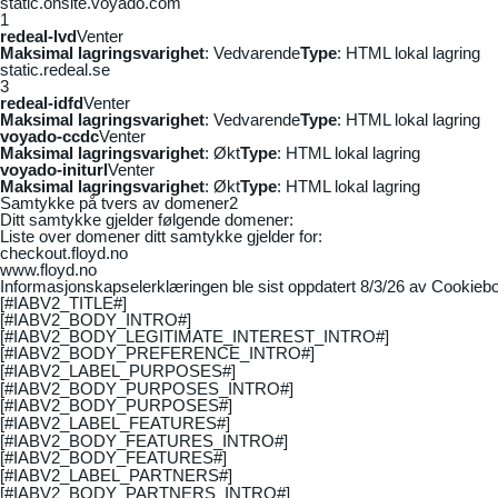
static.onsite.voyado.com
1
redeal-lvd
Venter
Maksimal lagringsvarighet
: Vedvarende
Type
: HTML lokal lagring
static.redeal.se
3
redeal-idfd
Venter
Maksimal lagringsvarighet
: Vedvarende
Type
: HTML lokal lagring
voyado-ccdc
Venter
Maksimal lagringsvarighet
: Økt
Type
: HTML lokal lagring
voyado-initurl
Venter
Maksimal lagringsvarighet
: Økt
Type
: HTML lokal lagring
Samtykke på tvers av domener
2
Ditt samtykke gjelder følgende domener:
Liste over domener ditt samtykke gjelder for:
checkout.floyd.no
www.floyd.no
Informasjonskapselerklæringen ble sist oppdatert 8/3/26 av
Cookiebo
[#IABV2_TITLE#]
[#IABV2_BODY_INTRO#]
[#IABV2_BODY_LEGITIMATE_INTEREST_INTRO#]
[#IABV2_BODY_PREFERENCE_INTRO#]
[#IABV2_LABEL_PURPOSES#]
[#IABV2_BODY_PURPOSES_INTRO#]
[#IABV2_BODY_PURPOSES#]
[#IABV2_LABEL_FEATURES#]
[#IABV2_BODY_FEATURES_INTRO#]
[#IABV2_BODY_FEATURES#]
[#IABV2_LABEL_PARTNERS#]
[#IABV2_BODY_PARTNERS_INTRO#]