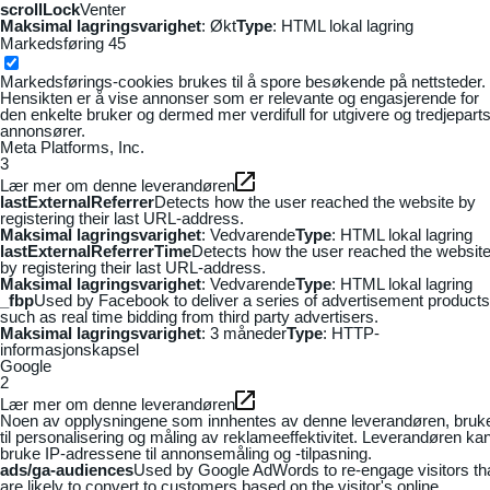
scrollLock
Venter
Maksimal lagringsvarighet
: Økt
Type
: HTML lokal lagring
Markedsføring
45
Markedsførings-cookies brukes til å spore besøkende på nettsteder.
Hensikten er å vise annonser som er relevante og engasjerende for
den enkelte bruker og dermed mer verdifull for utgivere og tredjepart
annonsører.
Meta Platforms, Inc.
3
Lær mer om denne leverandøren
lastExternalReferrer
Detects how the user reached the website by
registering their last URL-address.
Maksimal lagringsvarighet
: Vedvarende
Type
: HTML lokal lagring
lastExternalReferrerTime
Detects how the user reached the websit
by registering their last URL-address.
Maksimal lagringsvarighet
: Vedvarende
Type
: HTML lokal lagring
_fbp
Used by Facebook to deliver a series of advertisement products
such as real time bidding from third party advertisers.
Maksimal lagringsvarighet
: 3 måneder
Type
: HTTP-
informasjonskapsel
Google
2
Lær mer om denne leverandøren
Noen av opplysningene som innhentes av denne leverandøren, bruk
til personalisering og måling av reklameeffektivitet. Leverandøren ka
bruke IP-adressene til annonsemåling og -tilpasning.
ads/ga-audiences
Used by Google AdWords to re-engage visitors th
are likely to convert to customers based on the visitor's online