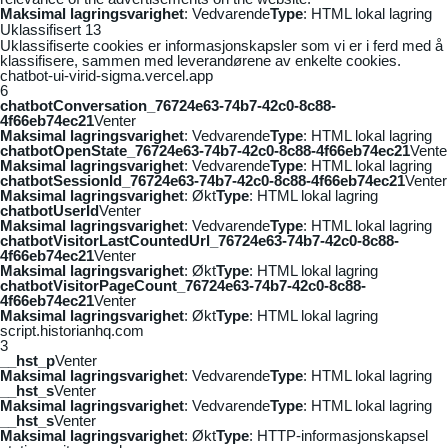
Maksimal lagringsvarighet
: Vedvarende
Type
: HTML lokal lagring
Uklassifisert
13
Uklassifiserte cookies er informasjonskapsler som vi er i ferd med å
klassifisere, sammen med leverandørene av enkelte cookies.
chatbot-ui-virid-sigma.vercel.app
6
chatbotConversation_76724e63-74b7-42c0-8c88-
4f66eb74ec21
Venter
Maksimal lagringsvarighet
: Vedvarende
Type
: HTML lokal lagring
chatbotOpenState_76724e63-74b7-42c0-8c88-4f66eb74ec21
Vente
Maksimal lagringsvarighet
: Vedvarende
Type
: HTML lokal lagring
chatbotSessionId_76724e63-74b7-42c0-8c88-4f66eb74ec21
Venter
Maksimal lagringsvarighet
: Økt
Type
: HTML lokal lagring
chatbotUserId
Venter
Maksimal lagringsvarighet
: Vedvarende
Type
: HTML lokal lagring
chatbotVisitorLastCountedUrl_76724e63-74b7-42c0-8c88-
4f66eb74ec21
Venter
Maksimal lagringsvarighet
: Økt
Type
: HTML lokal lagring
chatbotVisitorPageCount_76724e63-74b7-42c0-8c88-
4f66eb74ec21
Venter
Maksimal lagringsvarighet
: Økt
Type
: HTML lokal lagring
script.historianhq.com
3
__hst_p
Venter
Maksimal lagringsvarighet
: Vedvarende
Type
: HTML lokal lagring
__hst_s
Venter
Maksimal lagringsvarighet
: Vedvarende
Type
: HTML lokal lagring
__hst_s
Venter
Maksimal lagringsvarighet
: Økt
Type
: HTTP-informasjonskapsel