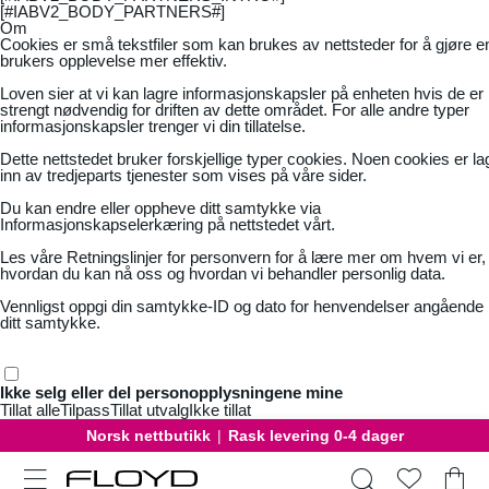
[#IABV2_BODY_PARTNERS#]
Om
Cookies er små tekstfiler som kan brukes av nettsteder for å gjøre e
brukers opplevelse mer effektiv.
Loven sier at vi kan lagre informasjonskapsler på enheten hvis de er
strengt nødvendig for driften av dette området. For alle andre typer
informasjonskapsler trenger vi din tillatelse.
Dette nettstedet bruker forskjellige typer cookies. Noen cookies er la
inn av tredjeparts tjenester som vises på våre sider.
Du kan endre eller oppheve ditt samtykke via
Informasjonskapselerkæring på nettstedet vårt.
Les våre
Retningslinjer for personvern
for å lære mer om hvem vi er,
hvordan du kan nå oss og hvordan vi behandler personlig data.
Vennligst oppgi din samtykke-ID og dato for henvendelser angående
ditt samtykke.
Ikke selg eller del personopplysningene mine
Tillat alle
Tilpass
Tillat utvalg
Ikke tillat
Norsk nettbutikk
|
Rask levering 0-4 dager