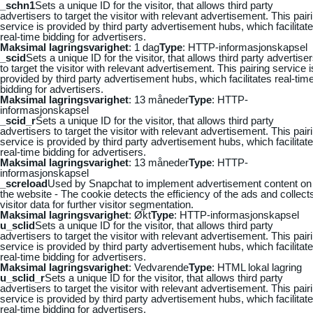
_schn1
Sets a unique ID for the visitor, that allows third party
advertisers to target the visitor with relevant advertisement. This pair
service is provided by third party advertisement hubs, which facilitat
real-time bidding for advertisers.
Maksimal lagringsvarighet
: 1 dag
Type
: HTTP-informasjonskapsel
_scid
Sets a unique ID for the visitor, that allows third party advertise
to target the visitor with relevant advertisement. This pairing service i
provided by third party advertisement hubs, which facilitates real-tim
bidding for advertisers.
Maksimal lagringsvarighet
: 13 måneder
Type
: HTTP-
informasjonskapsel
_scid_r
Sets a unique ID for the visitor, that allows third party
advertisers to target the visitor with relevant advertisement. This pair
service is provided by third party advertisement hubs, which facilitat
real-time bidding for advertisers.
Maksimal lagringsvarighet
: 13 måneder
Type
: HTTP-
informasjonskapsel
_screload
Used by Snapchat to implement advertisement content on
the website - The cookie detects the efficiency of the ads and collect
visitor data for further visitor segmentation.
Maksimal lagringsvarighet
: Økt
Type
: HTTP-informasjonskapsel
u_sclid
Sets a unique ID for the visitor, that allows third party
advertisers to target the visitor with relevant advertisement. This pair
service is provided by third party advertisement hubs, which facilitat
real-time bidding for advertisers.
Maksimal lagringsvarighet
: Vedvarende
Type
: HTML lokal lagring
u_sclid_r
Sets a unique ID for the visitor, that allows third party
advertisers to target the visitor with relevant advertisement. This pair
service is provided by third party advertisement hubs, which facilitat
real-time bidding for advertisers.