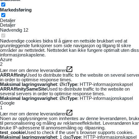
Markedsføring
Detaljer
Detaljer
Nødvendig
12
Nødvendige cookies bidra til å gjøre en nettside brukbart ved at
grunnleggende funksjoner som side navigasjon og tilgang til sikre
områder av nettstedet. Nettstedet kan ikke fungere optimalt uten dis
informasjonskapslene.
Azure
2
Lær mer om denne leverandøren
ARRAffinity
Used to distribute traffic to the website on several serve
in order to optimise response times.
Maksimal lagringsvarighet
: Økt
Type
: HTTP-informasjonskapsel
ARRAffinitySameSite
Used to distribute traffic to the website on
several servers in order to optimise response times.
Maksimal lagringsvarighet
: Økt
Type
: HTTP-informasjonskapsel
Google
1
Lær mer om denne leverandøren
Noen av opplysningene som innhentes av denne leverandøren, bruk
til personalisering og måling av reklameeffektivitet. Leverandøren ka
bruke IP-adressene til annonsemåling og -tilpasning.
test_cookie
Used to check if the user's browser supports cookies.
Maksimal lagringsvarighet
: 1 dag
Type
: HTTP-informasjonskapsel