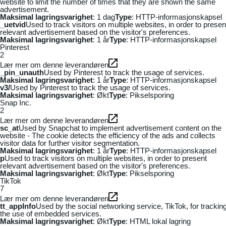
website to limit the number of times that they are shown the same
advertisement.
Maksimal lagringsvarighet
: 1 dag
Type
: HTTP-informasjonskapsel
_uetvid
Used to track visitors on multiple websites, in order to presen
relevant advertisement based on the visitor's preferences.
Maksimal lagringsvarighet
: 1 år
Type
: HTTP-informasjonskapsel
Pinterest
2
Lær mer om denne leverandøren
_pin_unauth
Used by Pinterest to track the usage of services.
Maksimal lagringsvarighet
: 1 år
Type
: HTTP-informasjonskapsel
v3/
Used by Pinterest to track the usage of services.
Maksimal lagringsvarighet
: Økt
Type
: Pikselsporing
Snap Inc.
2
Lær mer om denne leverandøren
sc_at
Used by Snapchat to implement advertisement content on the
website - The cookie detects the efficiency of the ads and collects
visitor data for further visitor segmentation.
Maksimal lagringsvarighet
: 1 år
Type
: HTTP-informasjonskapsel
p
Used to track visitors on multiple websites, in order to present
relevant advertisement based on the visitor's preferences.
Maksimal lagringsvarighet
: Økt
Type
: Pikselsporing
TikTok
7
Lær mer om denne leverandøren
tt_appInfo
Used by the social networking service, TikTok, for trackin
the use of embedded services.
Maksimal lagringsvarighet
: Økt
Type
: HTML lokal lagring