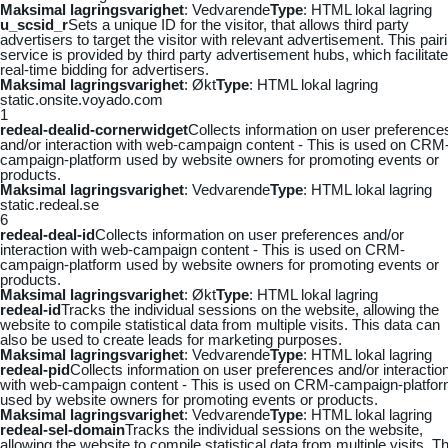
Maksimal lagringsvarighet
: Vedvarende
Type
: HTML lokal lagring
u_scsid_r
Sets a unique ID for the visitor, that allows third party
advertisers to target the visitor with relevant advertisement. This pair
service is provided by third party advertisement hubs, which facilitat
real-time bidding for advertisers.
Maksimal lagringsvarighet
: Økt
Type
: HTML lokal lagring
static.onsite.voyado.com
1
redeal-dealid-cornerwidget
Collects information on user preference
and/or interaction with web-campaign content - This is used on CRM
campaign-platform used by website owners for promoting events or
products.
Maksimal lagringsvarighet
: Vedvarende
Type
: HTML lokal lagring
static.redeal.se
6
redeal-deal-id
Collects information on user preferences and/or
interaction with web-campaign content - This is used on CRM-
campaign-platform used by website owners for promoting events or
products.
Maksimal lagringsvarighet
: Økt
Type
: HTML lokal lagring
redeal-id
Tracks the individual sessions on the website, allowing the
website to compile statistical data from multiple visits. This data can
also be used to create leads for marketing purposes.
Maksimal lagringsvarighet
: Vedvarende
Type
: HTML lokal lagring
redeal-pid
Collects information on user preferences and/or interactio
with web-campaign content - This is used on CRM-campaign-platfo
used by website owners for promoting events or products.
Maksimal lagringsvarighet
: Vedvarende
Type
: HTML lokal lagring
redeal-sel-domain
Tracks the individual sessions on the website,
allowing the website to compile statistical data from multiple visits. Th