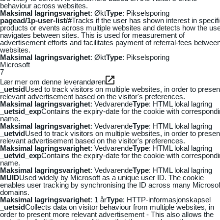
behaviour across websites.
Maksimal lagringsvarighet
: Økt
Type
: Pikselsporing
pagead/1p-user-list/#
Tracks if the user has shown interest in specif
products or events across multiple websites and detects how the us
navigates between sites. This is used for measurement of
advertisement efforts and facilitates payment of referral-fees betwee
websites.
Maksimal lagringsvarighet
: Økt
Type
: Pikselsporing
Microsoft
7
Lær mer om denne leverandøren
_uetsid
Used to track visitors on multiple websites, in order to presen
relevant advertisement based on the visitor's preferences.
Maksimal lagringsvarighet
: Vedvarende
Type
: HTML lokal lagring
_uetsid_exp
Contains the expiry-date for the cookie with correspond
name.
Maksimal lagringsvarighet
: Vedvarende
Type
: HTML lokal lagring
_uetvid
Used to track visitors on multiple websites, in order to presen
relevant advertisement based on the visitor's preferences.
Maksimal lagringsvarighet
: Vedvarende
Type
: HTML lokal lagring
_uetvid_exp
Contains the expiry-date for the cookie with correspond
name.
Maksimal lagringsvarighet
: Vedvarende
Type
: HTML lokal lagring
MUID
Used widely by Microsoft as a unique user ID. The cookie
enables user tracking by synchronising the ID across many Microsof
domains.
Maksimal lagringsvarighet
: 1 år
Type
: HTTP-informasjonskapsel
_uetsid
Collects data on visitor behaviour from multiple websites, in
order to present more relevant advertisement - This also allows the