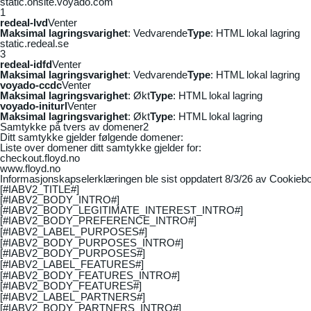
static.onsite.voyado.com
1
redeal-lvd
Venter
Maksimal lagringsvarighet
: Vedvarende
Type
: HTML lokal lagring
static.redeal.se
3
redeal-idfd
Venter
Maksimal lagringsvarighet
: Vedvarende
Type
: HTML lokal lagring
voyado-ccdc
Venter
Maksimal lagringsvarighet
: Økt
Type
: HTML lokal lagring
voyado-initurl
Venter
Maksimal lagringsvarighet
: Økt
Type
: HTML lokal lagring
Samtykke på tvers av domener
2
Ditt samtykke gjelder følgende domener:
Liste over domener ditt samtykke gjelder for:
checkout.floyd.no
www.floyd.no
Informasjonskapselerklæringen ble sist oppdatert 8/3/26 av
Cookiebo
[#IABV2_TITLE#]
[#IABV2_BODY_INTRO#]
[#IABV2_BODY_LEGITIMATE_INTEREST_INTRO#]
[#IABV2_BODY_PREFERENCE_INTRO#]
[#IABV2_LABEL_PURPOSES#]
[#IABV2_BODY_PURPOSES_INTRO#]
[#IABV2_BODY_PURPOSES#]
[#IABV2_LABEL_FEATURES#]
[#IABV2_BODY_FEATURES_INTRO#]
[#IABV2_BODY_FEATURES#]
[#IABV2_LABEL_PARTNERS#]
[#IABV2_BODY_PARTNERS_INTRO#]