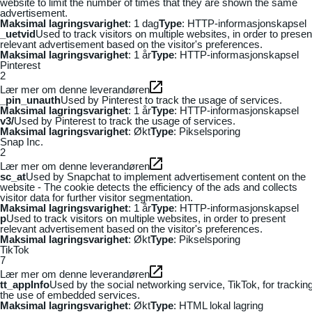
website to limit the number of times that they are shown the same
advertisement.
Maksimal lagringsvarighet
: 1 dag
Type
: HTTP-informasjonskapsel
_uetvid
Used to track visitors on multiple websites, in order to presen
relevant advertisement based on the visitor's preferences.
Maksimal lagringsvarighet
: 1 år
Type
: HTTP-informasjonskapsel
Pinterest
2
Lær mer om denne leverandøren
_pin_unauth
Used by Pinterest to track the usage of services.
Maksimal lagringsvarighet
: 1 år
Type
: HTTP-informasjonskapsel
v3/
Used by Pinterest to track the usage of services.
Maksimal lagringsvarighet
: Økt
Type
: Pikselsporing
Snap Inc.
2
Lær mer om denne leverandøren
sc_at
Used by Snapchat to implement advertisement content on the
website - The cookie detects the efficiency of the ads and collects
visitor data for further visitor segmentation.
Maksimal lagringsvarighet
: 1 år
Type
: HTTP-informasjonskapsel
p
Used to track visitors on multiple websites, in order to present
relevant advertisement based on the visitor's preferences.
Maksimal lagringsvarighet
: Økt
Type
: Pikselsporing
TikTok
7
Lær mer om denne leverandøren
tt_appInfo
Used by the social networking service, TikTok, for trackin
the use of embedded services.
Maksimal lagringsvarighet
: Økt
Type
: HTML lokal lagring