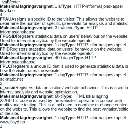
_vaI
Venter
Maksimal lagringsvarighet
: 1 år
Type
: HTTP-informasjonskapsel
floyd.no
4
FPAU
Assigns a specific ID to the visitor. This allows the website to
determine the number of specific user-visits for analysis and statistic
Maksimal lagringsvarighet
: 3 måneder
Type
: HTTP-
informasjonskapsel
FPGSID
Registers statistical data on users' behaviour on the website
Used for internal analytics by the website operator.
Maksimal lagringsvarighet
: 1 dag
Type
: HTTP-informasjonskapsel
FPID
Registers statistical data on users' behaviour on the website.
Used for internal analytics by the website operator.
Maksimal lagringsvarighet
: 400 dager
Type
: HTTP-
informasjonskapsel
FPLC
Registers a unique ID that is used to generate statistical data o
how the visitor uses the website.
Maksimal lagringsvarighet
: 1 dag
Type
: HTTP-informasjonskapsel
sc-static.net
2
u_scsid
Registers data on visitors' website-behaviour. This is used fo
internal analysis and website optimization.
Maksimal lagringsvarighet
: Økt
Type
: HTML lokal lagring
X-AB
This cookie is used by the website’s operator in context with
multi-variate testing. This is a tool used to combine or change conten
on the website. This allows the website to find the best variation/editi
of the site.
Maksimal lagringsvarighet
: 1 dag
Type
: HTTP-informasjonskapsel
www.floyd.no
1