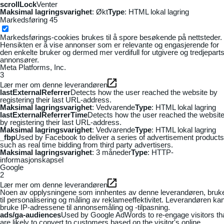
scrollLock
Venter
Maksimal lagringsvarighet
: Økt
Type
: HTML lokal lagring
Markedsføring
45
Markedsførings-cookies brukes til å spore besøkende på nettsteder.
Hensikten er å vise annonser som er relevante og engasjerende for
den enkelte bruker og dermed mer verdifull for utgivere og tredjepart
annonsører.
Meta Platforms, Inc.
3
Lær mer om denne leverandøren
lastExternalReferrer
Detects how the user reached the website by
registering their last URL-address.
Maksimal lagringsvarighet
: Vedvarende
Type
: HTML lokal lagring
lastExternalReferrerTime
Detects how the user reached the websit
by registering their last URL-address.
Maksimal lagringsvarighet
: Vedvarende
Type
: HTML lokal lagring
_fbp
Used by Facebook to deliver a series of advertisement products
such as real time bidding from third party advertisers.
Maksimal lagringsvarighet
: 3 måneder
Type
: HTTP-
informasjonskapsel
Google
2
Lær mer om denne leverandøren
Noen av opplysningene som innhentes av denne leverandøren, bruk
til personalisering og måling av reklameeffektivitet. Leverandøren ka
bruke IP-adressene til annonsemåling og -tilpasning.
ads/ga-audiences
Used by Google AdWords to re-engage visitors th
are likely to convert to customers based on the visitor's online