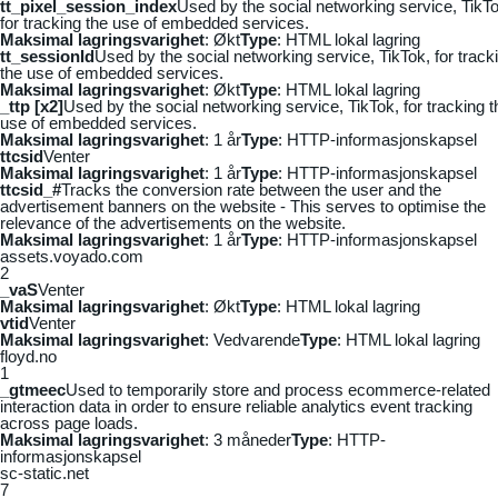
tt_pixel_session_index
Used by the social networking service, TikTo
for tracking the use of embedded services.
Maksimal lagringsvarighet
: Økt
Type
: HTML lokal lagring
tt_sessionId
Used by the social networking service, TikTok, for track
the use of embedded services.
Maksimal lagringsvarighet
: Økt
Type
: HTML lokal lagring
_ttp [x2]
Used by the social networking service, TikTok, for tracking t
use of embedded services.
Maksimal lagringsvarighet
: 1 år
Type
: HTTP-informasjonskapsel
ttcsid
Venter
Maksimal lagringsvarighet
: 1 år
Type
: HTTP-informasjonskapsel
ttcsid_#
Tracks the conversion rate between the user and the
advertisement banners on the website - This serves to optimise the
relevance of the advertisements on the website.
Maksimal lagringsvarighet
: 1 år
Type
: HTTP-informasjonskapsel
assets.voyado.com
2
_vaS
Venter
Maksimal lagringsvarighet
: Økt
Type
: HTML lokal lagring
vtid
Venter
Maksimal lagringsvarighet
: Vedvarende
Type
: HTML lokal lagring
floyd.no
1
_gtmeec
Used to temporarily store and process ecommerce-related
interaction data in order to ensure reliable analytics event tracking
across page loads.
Maksimal lagringsvarighet
: 3 måneder
Type
: HTTP-
informasjonskapsel
sc-static.net
7