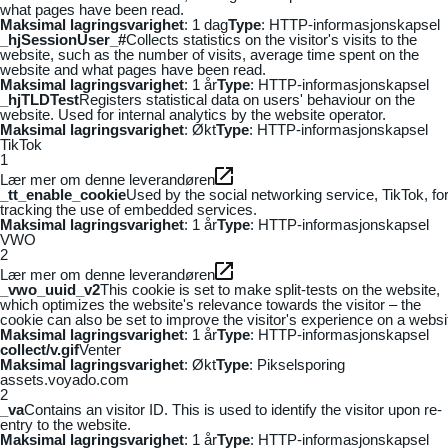
what pages have been read.
Maksimal lagringsvarighet
: 1 dag
Type
: HTTP-informasjonskapsel
_hjSessionUser_#
Collects statistics on the visitor's visits to the
website, such as the number of visits, average time spent on the
website and what pages have been read.
Maksimal lagringsvarighet
: 1 år
Type
: HTTP-informasjonskapsel
_hjTLDTest
Registers statistical data on users' behaviour on the
website. Used for internal analytics by the website operator.
Maksimal lagringsvarighet
: Økt
Type
: HTTP-informasjonskapsel
TikTok
1
Lær mer om denne leverandøren
_tt_enable_cookie
Used by the social networking service, TikTok, fo
tracking the use of embedded services.
Maksimal lagringsvarighet
: 1 år
Type
: HTTP-informasjonskapsel
VWO
2
Lær mer om denne leverandøren
_vwo_uuid_v2
This cookie is set to make split-tests on the website,
which optimizes the website's relevance towards the visitor – the
cookie can also be set to improve the visitor's experience on a websi
Maksimal lagringsvarighet
: 1 år
Type
: HTTP-informasjonskapsel
collect/v.gif
Venter
Maksimal lagringsvarighet
: Økt
Type
: Pikselsporing
assets.voyado.com
2
_va
Contains an visitor ID. This is used to identify the visitor upon re-
entry to the website.
Maksimal lagringsvarighet
: 1 år
Type
: HTTP-informasjonskapsel