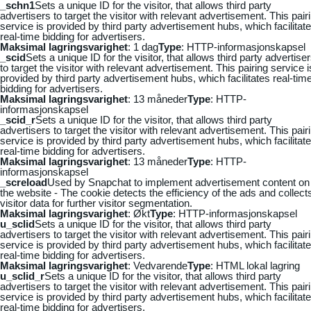
_schn1
Sets a unique ID for the visitor, that allows third party
advertisers to target the visitor with relevant advertisement. This pair
service is provided by third party advertisement hubs, which facilitat
real-time bidding for advertisers.
Maksimal lagringsvarighet
: 1 dag
Type
: HTTP-informasjonskapsel
_scid
Sets a unique ID for the visitor, that allows third party advertise
to target the visitor with relevant advertisement. This pairing service i
provided by third party advertisement hubs, which facilitates real-tim
bidding for advertisers.
Maksimal lagringsvarighet
: 13 måneder
Type
: HTTP-
informasjonskapsel
_scid_r
Sets a unique ID for the visitor, that allows third party
advertisers to target the visitor with relevant advertisement. This pair
service is provided by third party advertisement hubs, which facilitat
real-time bidding for advertisers.
Maksimal lagringsvarighet
: 13 måneder
Type
: HTTP-
informasjonskapsel
_screload
Used by Snapchat to implement advertisement content on
the website - The cookie detects the efficiency of the ads and collect
visitor data for further visitor segmentation.
Maksimal lagringsvarighet
: Økt
Type
: HTTP-informasjonskapsel
u_sclid
Sets a unique ID for the visitor, that allows third party
advertisers to target the visitor with relevant advertisement. This pair
service is provided by third party advertisement hubs, which facilitat
real-time bidding for advertisers.
Maksimal lagringsvarighet
: Vedvarende
Type
: HTML lokal lagring
u_sclid_r
Sets a unique ID for the visitor, that allows third party
advertisers to target the visitor with relevant advertisement. This pair
service is provided by third party advertisement hubs, which facilitat
real-time bidding for advertisers.