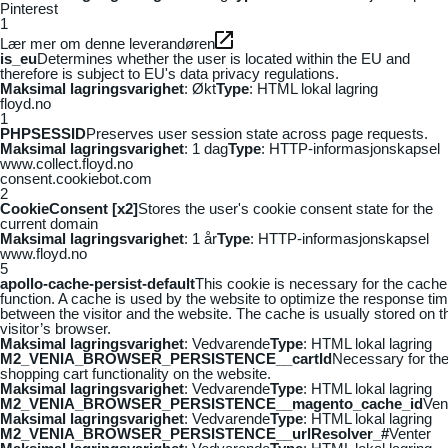
Pinterest
1
Lær mer om denne leverandøren
is_eu
Determines whether the user is located within the EU and
therefore is subject to EU's data privacy regulations.
Maksimal lagringsvarighet
: Økt
Type
: HTML lokal lagring
floyd.no
1
PHPSESSID
Preserves user session state across page requests.
Maksimal lagringsvarighet
: 1 dag
Type
: HTTP-informasjonskapsel
www.collect.floyd.no
consent.cookiebot.com
2
CookieConsent [x2]
Stores the user's cookie consent state for the
current domain
Maksimal lagringsvarighet
: 1 år
Type
: HTTP-informasjonskapsel
www.floyd.no
5
apollo-cache-persist-default
This cookie is necessary for the cache
function. A cache is used by the website to optimize the response ti
between the visitor and the website. The cache is usually stored on t
visitor’s browser.
Maksimal lagringsvarighet
: Vedvarende
Type
: HTML lokal lagring
M2_VENIA_BROWSER_PERSISTENCE__cartId
Necessary for th
shopping cart functionality on the website.
Maksimal lagringsvarighet
: Vedvarende
Type
: HTML lokal lagring
M2_VENIA_BROWSER_PERSISTENCE__magento_cache_id
Ven
Maksimal lagringsvarighet
: Vedvarende
Type
: HTML lokal lagring
M2_VENIA_BROWSER_PERSISTENCE__urlResolver_#
Venter