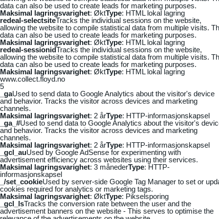
data can also be used to create leads for marketing purposes.
Maksimal lagringsvarighet
: Økt
Type
: HTML lokal lagring
redeal-selectsite
Tracks the individual sessions on the website,
allowing the website to compile statistical data from multiple visits. Th
data can also be used to create leads for marketing purposes.
Maksimal lagringsvarighet
: Økt
Type
: HTML lokal lagring
redeal-sessionid
Tracks the individual sessions on the website,
allowing the website to compile statistical data from multiple visits. Th
data can also be used to create leads for marketing purposes.
Maksimal lagringsvarighet
: Økt
Type
: HTML lokal lagring
www.collect.floyd.no
5
_ga
Used to send data to Google Analytics about the visitor's device
and behavior. Tracks the visitor across devices and marketing
channels.
Maksimal lagringsvarighet
: 2 år
Type
: HTTP-informasjonskapsel
_ga_#
Used to send data to Google Analytics about the visitor's devi
and behavior. Tracks the visitor across devices and marketing
channels.
Maksimal lagringsvarighet
: 2 år
Type
: HTTP-informasjonskapsel
_gcl_au
Used by Google AdSense for experimenting with
advertisement efficiency across websites using their services.
Maksimal lagringsvarighet
: 3 måneder
Type
: HTTP-
informasjonskapsel
_/set_cookie
Used by server-side Google Tag Manager to set or upd
cookies required for analytics or marketing tags.
Maksimal lagringsvarighet
: Økt
Type
: Pikselsporing
_gcl_ls
Tracks the conversion rate between the user and the
advertisement banners on the website - This serves to optimise the
relevance of the advertisements on the website.