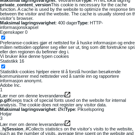
Maksimal lagringsvarighet
: Vedvarende
Type
: HTML lokal lagring
private_content_version
This cookie is necessary for the cache
function. A cache is used by the website to optimize the response ti
between the visitor and the website. The cache is usually stored on t
visitor’s browser.
Maksimal lagringsvarighet
: 400 dager
Type
: HTTP-
informasjonskapsel
Egenskaper
0
Preferanse-cookies gjør et nettsted for å huske informasjon og endre
måten nettsiden oppfører seg eller ser ut, ting som ditt foretrukne sp
eller den regionen du befinner deg i.
Vi bruker ikke denne typen cookies
Statistikk
16
Statistikk-cookies hjelper eiere til å forstå hvordan besøkende
kommuniserer med nettsteder ved å samle inn og rapportere
informasjon anonymt.
Adobe Inc.
1
Lær mer om denne leverandøren
p.gif
Keeps track of special fonts used on the website for internal
analysis. The cookie does not register any visitor data.
Maksimal lagringsvarighet
: Økt
Type
: Pikselsporing
Hotjar
3
Lær mer om denne leverandøren
_hjSession_#
Collects statistics on the visitor's visits to the website,
such as the number of visits, average time spent on the website and