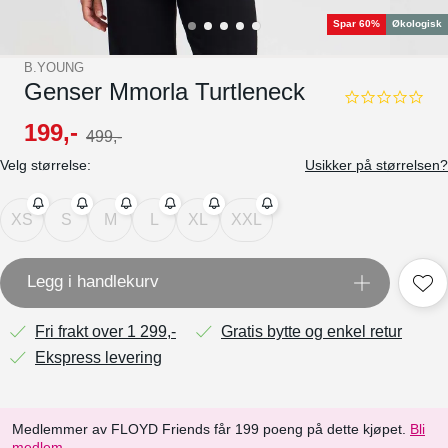
Spar 60%
Økologisk
B.YOUNG
Genser Mmorla Turtleneck
0.0
star
199
,-
499
,-
rating
Velg størrelse:
Usikker på størrelsen?
XS
S
M
L
XL
XXL
Legg i handlekurv
Fri frakt over 1 299,-
Gratis bytte og enkel retur
Ekspress levering
Medlemmer av FLOYD Friends får 199 poeng på dette kjøpet.
Bli
medlem