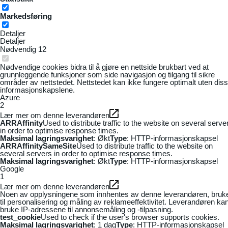
Markedsføring
Detaljer
Detaljer
Nødvendig
12
Nødvendige cookies bidra til å gjøre en nettside brukbart ved at
grunnleggende funksjoner som side navigasjon og tilgang til sikre
områder av nettstedet. Nettstedet kan ikke fungere optimalt uten dis
informasjonskapslene.
Azure
2
Lær mer om denne leverandøren
ARRAffinity
Used to distribute traffic to the website on several serve
in order to optimise response times.
Maksimal lagringsvarighet
: Økt
Type
: HTTP-informasjonskapsel
ARRAffinitySameSite
Used to distribute traffic to the website on
several servers in order to optimise response times.
Maksimal lagringsvarighet
: Økt
Type
: HTTP-informasjonskapsel
Google
1
Lær mer om denne leverandøren
Noen av opplysningene som innhentes av denne leverandøren, bruk
til personalisering og måling av reklameeffektivitet. Leverandøren ka
bruke IP-adressene til annonsemåling og -tilpasning.
test_cookie
Used to check if the user's browser supports cookies.
Maksimal lagringsvarighet
: 1 dag
Type
: HTTP-informasjonskapsel