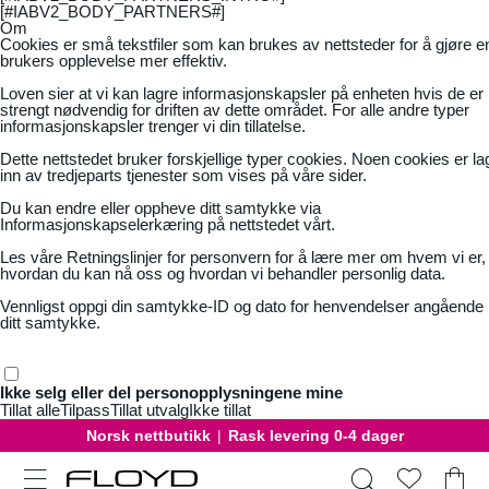
[#IABV2_BODY_PARTNERS#]
Om
Cookies er små tekstfiler som kan brukes av nettsteder for å gjøre e
brukers opplevelse mer effektiv.
Loven sier at vi kan lagre informasjonskapsler på enheten hvis de er
strengt nødvendig for driften av dette området. For alle andre typer
informasjonskapsler trenger vi din tillatelse.
Dette nettstedet bruker forskjellige typer cookies. Noen cookies er la
inn av tredjeparts tjenester som vises på våre sider.
Du kan endre eller oppheve ditt samtykke via
Informasjonskapselerkæring på nettstedet vårt.
Les våre
Retningslinjer for personvern
for å lære mer om hvem vi er,
hvordan du kan nå oss og hvordan vi behandler personlig data.
Vennligst oppgi din samtykke-ID og dato for henvendelser angående
ditt samtykke.
Ikke selg eller del personopplysningene mine
Tillat alle
Tilpass
Tillat utvalg
Ikke tillat
Norsk nettbutikk
|
Rask levering 0-4 dager