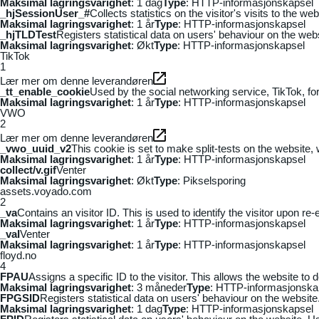
Maksimal lagringsvarighet
: 1 dag
Type
: HTTP-informasjonskapsel
_hjSessionUser_#
Collects statistics on the visitor's visits to the
Maksimal lagringsvarighet
: 1 år
Type
: HTTP-informasjonskapsel
_hjTLDTest
Registers statistical data on users' behaviour on the webs
Maksimal lagringsvarighet
: Økt
Type
: HTTP-informasjonskapsel
TikTok
1
Lær mer om denne leverandøren
_tt_enable_cookie
Used by the social networking service, TikTok, fo
Maksimal lagringsvarighet
: 1 år
Type
: HTTP-informasjonskapsel
VWO
2
Lær mer om denne leverandøren
_vwo_uuid_v2
This cookie is set to make split-tests on the website,
Maksimal lagringsvarighet
: 1 år
Type
: HTTP-informasjonskapsel
collect/v.gif
Venter
Maksimal lagringsvarighet
: Økt
Type
: Pikselsporing
assets.voyado.com
2
_va
Contains an visitor ID. This is used to identify the visitor upon re-
Maksimal lagringsvarighet
: 1 år
Type
: HTTP-informasjonskapsel
_vaI
Venter
Maksimal lagringsvarighet
: 1 år
Type
: HTTP-informasjonskapsel
floyd.no
4
FPAU
Assigns a specific ID to the visitor. This allows the website to 
Maksimal lagringsvarighet
: 3 måneder
Type
: HTTP-informasjonska
FPGSID
Registers statistical data on users' behaviour on the website.
Maksimal lagringsvarighet
: 1 dag
Type
: HTTP-informasjonskapsel