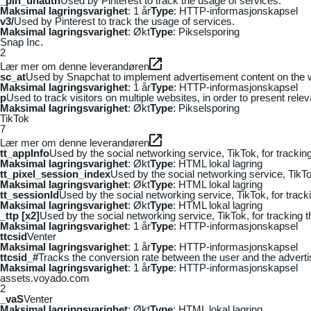
_pin_unauth
Used by Pinterest to track the usage of services.
Maksimal lagringsvarighet
: 1 år
Type
: HTTP-informasjonskapsel
v3/
Used by Pinterest to track the usage of services.
Maksimal lagringsvarighet
: Økt
Type
: Pikselsporing
Snap Inc.
2
Lær mer om denne leverandøren
sc_at
Used by Snapchat to implement advertisement content on the webs
Maksimal lagringsvarighet
: 1 år
Type
: HTTP-informasjonskapsel
p
Used to track visitors on multiple websites, in order to present rele
Maksimal lagringsvarighet
: Økt
Type
: Pikselsporing
TikTok
7
Lær mer om denne leverandøren
tt_appInfo
Used by the social networking service, TikTok, for tracki
Maksimal lagringsvarighet
: Økt
Type
: HTML lokal lagring
tt_pixel_session_index
Used by the social networking service, TikTo
Maksimal lagringsvarighet
: Økt
Type
: HTML lokal lagring
tt_sessionId
Used by the social networking service, TikTok, for trac
Maksimal lagringsvarighet
: Økt
Type
: HTML lokal lagring
_ttp [x2]
Used by the social networking service, TikTok, for tracking
Maksimal lagringsvarighet
: 1 år
Type
: HTTP-informasjonskapsel
ttcsid
Venter
Maksimal lagringsvarighet
: 1 år
Type
: HTTP-informasjonskapsel
ttcsid_#
Tracks the conversion rate between the user and the adverti
Maksimal lagringsvarighet
: 1 år
Type
: HTTP-informasjonskapsel
assets.voyado.com
2
_vaS
Venter
Maksimal lagringsvarighet
: Økt
Type
: HTML lokal lagring