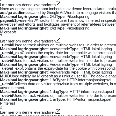
Lær mer om denne leverandøren
Noen av opplysningene som innhentes av denne leverandøren, brukes t
ads/ga-audiences
Used by Google AdWords to re-engage visitors that
Maksimal lagringsvarighet
: Økt
Type
: Pikselsporing
pagead/1p-user-list/#
Tracks if the user has shown interest in speci
advertisement efforts and facilitates payment of referral-fees betwee
Maksimal lagringsvarighet
: Økt
Type
: Pikselsporing
Microsoft
7
Lær mer om denne leverandøren
_uetsid
Used to track visitors on multiple websites, in order to prese
Maksimal lagringsvarighet
: Vedvarende
Type
: HTML lokal lagring
_uetsid_exp
Contains the expiry-date for the cookie with correspond
Maksimal lagringsvarighet
: Vedvarende
Type
: HTML lokal lagring
_uetvid
Used to track visitors on multiple websites, in order to prese
Maksimal lagringsvarighet
: Vedvarende
Type
: HTML lokal lagring
_uetvid_exp
Contains the expiry-date for the cookie with correspond
Maksimal lagringsvarighet
: Vedvarende
Type
: HTML lokal lagring
MUID
Used widely by Microsoft as a unique user ID. The cookie ena
Maksimal lagringsvarighet
: 1 år
Type
: HTTP-informasjonskapsel
_uetsid
Collects data on visitor behaviour from multiple websites, in
advertisement.
Maksimal lagringsvarighet
: 1 dag
Type
: HTTP-informasjonskapsel
_uetvid
Used to track visitors on multiple websites, in order to prese
Maksimal lagringsvarighet
: 1 år
Type
: HTTP-informasjonskapsel
Pinterest
2
Lær mer om denne leverandøren