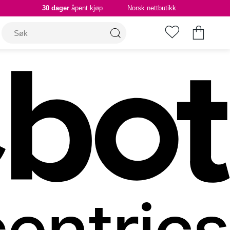
30 dager
åpent kjøp
Norsk nettbutikk