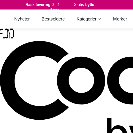
Rask levering
0 - 4
Gratis
bytte
dager
Nyheter
Bestselgere
Kategorier
Merker