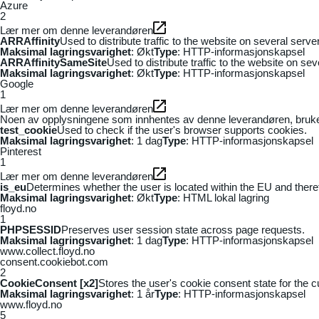
Azure
2
Lær mer om denne leverandøren
ARRAffinity
Used to distribute traffic to the website on several serv
Maksimal lagringsvarighet
: Økt
Type
: HTTP-informasjonskapsel
ARRAffinitySameSite
Used to distribute traffic to the website on se
Maksimal lagringsvarighet
: Økt
Type
: HTTP-informasjonskapsel
Google
1
Lær mer om denne leverandøren
Noen av opplysningene som innhentes av denne leverandøren, brukes t
test_cookie
Used to check if the user's browser supports cookies.
Maksimal lagringsvarighet
: 1 dag
Type
: HTTP-informasjonskapsel
Pinterest
1
Lær mer om denne leverandøren
is_eu
Determines whether the user is located within the EU and theref
Maksimal lagringsvarighet
: Økt
Type
: HTML lokal lagring
floyd.no
1
PHPSESSID
Preserves user session state across page requests.
Maksimal lagringsvarighet
: 1 dag
Type
: HTTP-informasjonskapsel
www.collect.floyd.no
consent.cookiebot.com
2
CookieConsent [x2]
Stores the user's cookie consent state for the 
Maksimal lagringsvarighet
: 1 år
Type
: HTTP-informasjonskapsel
www.floyd.no
5