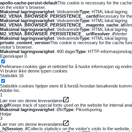
apollo-cache-persist-default
This cookie is necessary for the cache
on the visitor’s browser.
Maksimal lagringsvarighet
: Vedvarende
Type
: HTML lokal lagring
M2_VENIA_BROWSER_PERSISTENCE__cartId
Necessary for the 
Maksimal lagringsvarighet
: Vedvarende
Type
: HTML lokal lagring
M2_VENIA_BROWSER_PERSISTENCE__magento_cache_id
Ven
Maksimal lagringsvarighet
: Vedvarende
Type
: HTML lokal lagring
M2_VENIA_BROWSER_PERSISTENCE__urlResolver_#
Venter
Maksimal lagringsvarighet
: Vedvarende
Type
: HTML lokal lagring
private_content_version
This cookie is necessary for the cache fun
visitor’s browser.
Maksimal lagringsvarighet
: 400 dager
Type
: HTTP-informasjonskap
Egenskaper
0
Preferanse-cookies gjør et nettsted for å huske informasjon og endrer 
Vi bruker ikke denne typen cookies
Statistikk
16
Statistikk-cookies hjelper eiere til å forstå hvordan besøkende kom
Adobe Inc.
1
Lær mer om denne leverandøren
p.gif
Keeps track of special fonts used on the website for internal anal
Maksimal lagringsvarighet
: Økt
Type
: Pikselsporing
Hotjar
3
Lær mer om denne leverandøren
_hjSession_#
Collects statistics on the visitor's visits to the webs