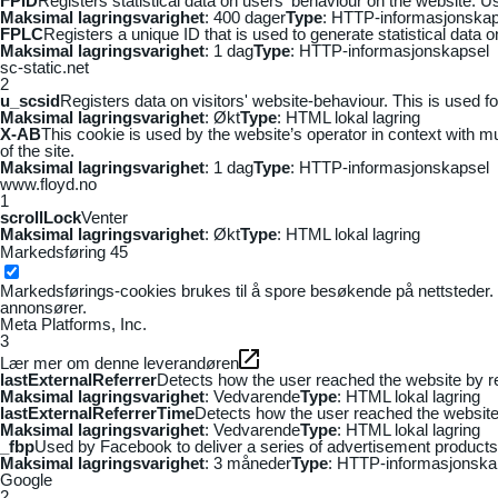
FPID
Registers statistical data on users' behaviour on the website. Us
Maksimal lagringsvarighet
: 400 dager
Type
: HTTP-informasjonskap
FPLC
Registers a unique ID that is used to generate statistical data 
Maksimal lagringsvarighet
: 1 dag
Type
: HTTP-informasjonskapsel
sc-static.net
2
u_scsid
Registers data on visitors' website-behaviour. This is used fo
Maksimal lagringsvarighet
: Økt
Type
: HTML lokal lagring
X-AB
This cookie is used by the website’s operator in context with mul
of the site.
Maksimal lagringsvarighet
: 1 dag
Type
: HTTP-informasjonskapsel
www.floyd.no
1
scrollLock
Venter
Maksimal lagringsvarighet
: Økt
Type
: HTML lokal lagring
Markedsføring
45
Markedsførings-cookies brukes til å spore besøkende på nettsteder. 
annonsører.
Meta Platforms, Inc.
3
Lær mer om denne leverandøren
lastExternalReferrer
Detects how the user reached the website by re
Maksimal lagringsvarighet
: Vedvarende
Type
: HTML lokal lagring
lastExternalReferrerTime
Detects how the user reached the website 
Maksimal lagringsvarighet
: Vedvarende
Type
: HTML lokal lagring
_fbp
Used by Facebook to deliver a series of advertisement products s
Maksimal lagringsvarighet
: 3 måneder
Type
: HTTP-informasjonska
Google
2