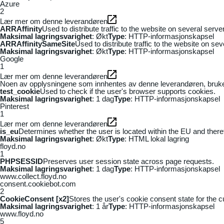
Azure
2
Lær mer om denne leverandøren
ARRAffinity
Used to distribute traffic to the website on several serv
Maksimal lagringsvarighet
: Økt
Type
: HTTP-informasjonskapsel
ARRAffinitySameSite
Used to distribute traffic to the website on se
Maksimal lagringsvarighet
: Økt
Type
: HTTP-informasjonskapsel
Google
1
Lær mer om denne leverandøren
Noen av opplysningene som innhentes av denne leverandøren, brukes t
test_cookie
Used to check if the user's browser supports cookies.
Maksimal lagringsvarighet
: 1 dag
Type
: HTTP-informasjonskapsel
Pinterest
1
Lær mer om denne leverandøren
is_eu
Determines whether the user is located within the EU and theref
Maksimal lagringsvarighet
: Økt
Type
: HTML lokal lagring
floyd.no
1
PHPSESSID
Preserves user session state across page requests.
Maksimal lagringsvarighet
: 1 dag
Type
: HTTP-informasjonskapsel
www.collect.floyd.no
consent.cookiebot.com
2
CookieConsent [x2]
Stores the user's cookie consent state for the 
Maksimal lagringsvarighet
: 1 år
Type
: HTTP-informasjonskapsel
www.floyd.no
5