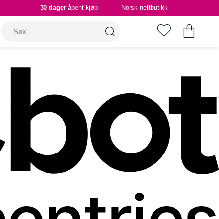
30 dager
åpent kjøp
Norsk nettbutikk