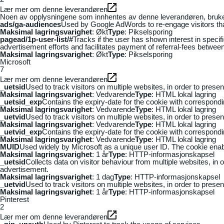
Lær mer om denne leverandøren
Noen av opplysningene som innhentes av denne leverandøren, brukes t
ads/ga-audiences
Used by Google AdWords to re-engage visitors that
Maksimal lagringsvarighet
: Økt
Type
: Pikselsporing
pagead/1p-user-list/#
Tracks if the user has shown interest in speci
advertisement efforts and facilitates payment of referral-fees betwee
Maksimal lagringsvarighet
: Økt
Type
: Pikselsporing
Microsoft
7
Lær mer om denne leverandøren
_uetsid
Used to track visitors on multiple websites, in order to prese
Maksimal lagringsvarighet
: Vedvarende
Type
: HTML lokal lagring
_uetsid_exp
Contains the expiry-date for the cookie with correspond
Maksimal lagringsvarighet
: Vedvarende
Type
: HTML lokal lagring
_uetvid
Used to track visitors on multiple websites, in order to prese
Maksimal lagringsvarighet
: Vedvarende
Type
: HTML lokal lagring
_uetvid_exp
Contains the expiry-date for the cookie with correspond
Maksimal lagringsvarighet
: Vedvarende
Type
: HTML lokal lagring
MUID
Used widely by Microsoft as a unique user ID. The cookie ena
Maksimal lagringsvarighet
: 1 år
Type
: HTTP-informasjonskapsel
_uetsid
Collects data on visitor behaviour from multiple websites, in
advertisement.
Maksimal lagringsvarighet
: 1 dag
Type
: HTTP-informasjonskapsel
_uetvid
Used to track visitors on multiple websites, in order to prese
Maksimal lagringsvarighet
: 1 år
Type
: HTTP-informasjonskapsel
Pinterest
2
Lær mer om denne leverandøren