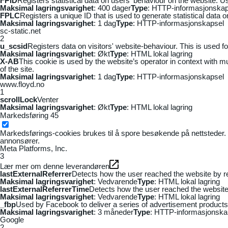
FPID
Registers statistical data on users' behaviour on the website. Us
Maksimal lagringsvarighet
: 400 dager
Type
: HTTP-informasjonskap
FPLC
Registers a unique ID that is used to generate statistical data 
Maksimal lagringsvarighet
: 1 dag
Type
: HTTP-informasjonskapsel
sc-static.net
2
u_scsid
Registers data on visitors' website-behaviour. This is used fo
Maksimal lagringsvarighet
: Økt
Type
: HTML lokal lagring
X-AB
This cookie is used by the website’s operator in context with mul
of the site.
Maksimal lagringsvarighet
: 1 dag
Type
: HTTP-informasjonskapsel
www.floyd.no
1
scrollLock
Venter
Maksimal lagringsvarighet
: Økt
Type
: HTML lokal lagring
Markedsføring
45
Markedsførings-cookies brukes til å spore besøkende på nettsteder. 
annonsører.
Meta Platforms, Inc.
3
Lær mer om denne leverandøren
lastExternalReferrer
Detects how the user reached the website by re
Maksimal lagringsvarighet
: Vedvarende
Type
: HTML lokal lagring
lastExternalReferrerTime
Detects how the user reached the website 
Maksimal lagringsvarighet
: Vedvarende
Type
: HTML lokal lagring
_fbp
Used by Facebook to deliver a series of advertisement products s
Maksimal lagringsvarighet
: 3 måneder
Type
: HTTP-informasjonska
Google
2