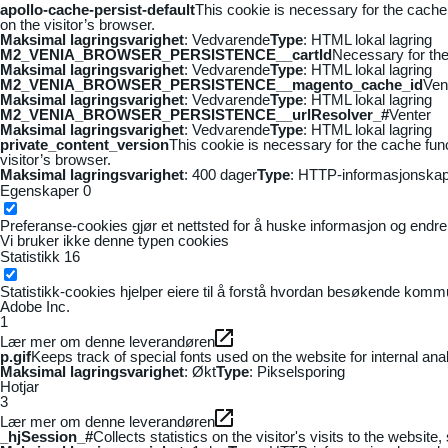
apollo-cache-persist-default
This cookie is necessary for the cache
on the visitor’s browser.
Maksimal lagringsvarighet
: Vedvarende
Type
: HTML lokal lagring
M2_VENIA_BROWSER_PERSISTENCE__cartId
Necessary for the 
Maksimal lagringsvarighet
: Vedvarende
Type
: HTML lokal lagring
M2_VENIA_BROWSER_PERSISTENCE__magento_cache_id
Ven
Maksimal lagringsvarighet
: Vedvarende
Type
: HTML lokal lagring
M2_VENIA_BROWSER_PERSISTENCE__urlResolver_#
Venter
Maksimal lagringsvarighet
: Vedvarende
Type
: HTML lokal lagring
private_content_version
This cookie is necessary for the cache fun
visitor’s browser.
Maksimal lagringsvarighet
: 400 dager
Type
: HTTP-informasjonskap
Egenskaper
0
Preferanse-cookies gjør et nettsted for å huske informasjon og endrer 
Vi bruker ikke denne typen cookies
Statistikk
16
Statistikk-cookies hjelper eiere til å forstå hvordan besøkende kom
Adobe Inc.
1
Lær mer om denne leverandøren
p.gif
Keeps track of special fonts used on the website for internal anal
Maksimal lagringsvarighet
: Økt
Type
: Pikselsporing
Hotjar
3
Lær mer om denne leverandøren
_hjSession_#
Collects statistics on the visitor's visits to the webs