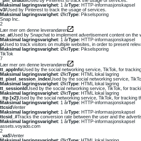
_pin_unauth
Used by Pinterest to track the usage of services.
Maksimal lagringsvarighet
: 1 år
Type
: HTTP-informasjonskapsel
v3/
Used by Pinterest to track the usage of services.
Maksimal lagringsvarighet
: Økt
Type
: Pikselsporing
Snap Inc.
2
Lær mer om denne leverandøren
sc_at
Used by Snapchat to implement advertisement content on the webs
Maksimal lagringsvarighet
: 1 år
Type
: HTTP-informasjonskapsel
p
Used to track visitors on multiple websites, in order to present rele
Maksimal lagringsvarighet
: Økt
Type
: Pikselsporing
TikTok
7
Lær mer om denne leverandøren
tt_appInfo
Used by the social networking service, TikTok, for tracki
Maksimal lagringsvarighet
: Økt
Type
: HTML lokal lagring
tt_pixel_session_index
Used by the social networking service, TikTo
Maksimal lagringsvarighet
: Økt
Type
: HTML lokal lagring
tt_sessionId
Used by the social networking service, TikTok, for trac
Maksimal lagringsvarighet
: Økt
Type
: HTML lokal lagring
_ttp [x2]
Used by the social networking service, TikTok, for tracking
Maksimal lagringsvarighet
: 1 år
Type
: HTTP-informasjonskapsel
ttcsid
Venter
Maksimal lagringsvarighet
: 1 år
Type
: HTTP-informasjonskapsel
ttcsid_#
Tracks the conversion rate between the user and the adverti
Maksimal lagringsvarighet
: 1 år
Type
: HTTP-informasjonskapsel
assets.voyado.com
2
_vaS
Venter
Maksimal lagringsvarighet
: Økt
Type
: HTML lokal lagring