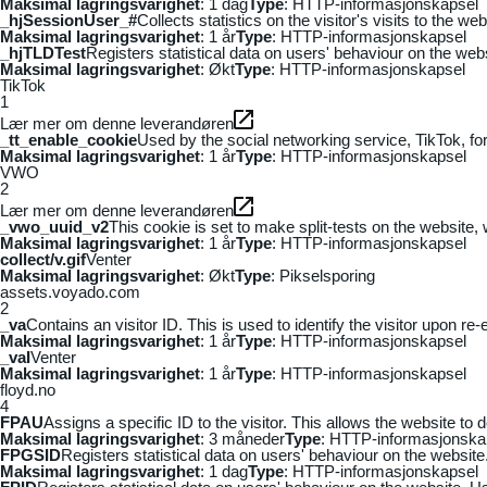
Maksimal lagringsvarighet
: 1 dag
Type
: HTTP-informasjonskapsel
_hjSessionUser_#
Collects statistics on the visitor's visits to the
Maksimal lagringsvarighet
: 1 år
Type
: HTTP-informasjonskapsel
_hjTLDTest
Registers statistical data on users' behaviour on the webs
Maksimal lagringsvarighet
: Økt
Type
: HTTP-informasjonskapsel
TikTok
1
Lær mer om denne leverandøren
_tt_enable_cookie
Used by the social networking service, TikTok, fo
Maksimal lagringsvarighet
: 1 år
Type
: HTTP-informasjonskapsel
VWO
2
Lær mer om denne leverandøren
_vwo_uuid_v2
This cookie is set to make split-tests on the website,
Maksimal lagringsvarighet
: 1 år
Type
: HTTP-informasjonskapsel
collect/v.gif
Venter
Maksimal lagringsvarighet
: Økt
Type
: Pikselsporing
assets.voyado.com
2
_va
Contains an visitor ID. This is used to identify the visitor upon re-
Maksimal lagringsvarighet
: 1 år
Type
: HTTP-informasjonskapsel
_vaI
Venter
Maksimal lagringsvarighet
: 1 år
Type
: HTTP-informasjonskapsel
floyd.no
4
FPAU
Assigns a specific ID to the visitor. This allows the website to 
Maksimal lagringsvarighet
: 3 måneder
Type
: HTTP-informasjonska
FPGSID
Registers statistical data on users' behaviour on the website.
Maksimal lagringsvarighet
: 1 dag
Type
: HTTP-informasjonskapsel