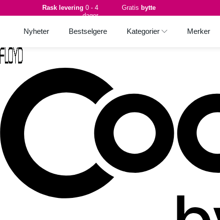
Rask levering
0 - 4
Gratis
bytte
dager
Nyheter
Bestselgere
Kategorier
Merker