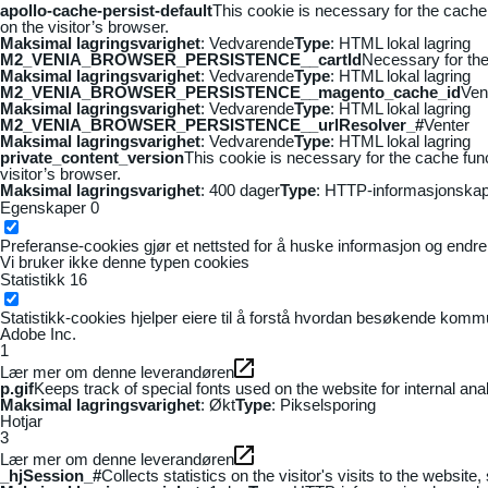
apollo-cache-persist-default
This cookie is necessary for the cache
on the visitor’s browser.
Maksimal lagringsvarighet
: Vedvarende
Type
: HTML lokal lagring
M2_VENIA_BROWSER_PERSISTENCE__cartId
Necessary for the 
Maksimal lagringsvarighet
: Vedvarende
Type
: HTML lokal lagring
M2_VENIA_BROWSER_PERSISTENCE__magento_cache_id
Ven
Maksimal lagringsvarighet
: Vedvarende
Type
: HTML lokal lagring
M2_VENIA_BROWSER_PERSISTENCE__urlResolver_#
Venter
Maksimal lagringsvarighet
: Vedvarende
Type
: HTML lokal lagring
private_content_version
This cookie is necessary for the cache fun
visitor’s browser.
Maksimal lagringsvarighet
: 400 dager
Type
: HTTP-informasjonskap
Egenskaper
0
Preferanse-cookies gjør et nettsted for å huske informasjon og endrer 
Vi bruker ikke denne typen cookies
Statistikk
16
Statistikk-cookies hjelper eiere til å forstå hvordan besøkende kom
Adobe Inc.
1
Lær mer om denne leverandøren
p.gif
Keeps track of special fonts used on the website for internal anal
Maksimal lagringsvarighet
: Økt
Type
: Pikselsporing
Hotjar
3
Lær mer om denne leverandøren
_hjSession_#
Collects statistics on the visitor's visits to the webs