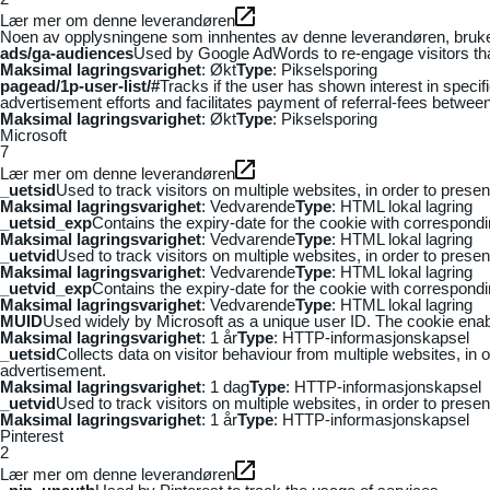
Lær mer om denne leverandøren
Noen av opplysningene som innhentes av denne leverandøren, brukes t
ads/ga-audiences
Used by Google AdWords to re-engage visitors that
Maksimal lagringsvarighet
: Økt
Type
: Pikselsporing
pagead/1p-user-list/#
Tracks if the user has shown interest in speci
advertisement efforts and facilitates payment of referral-fees betwee
Maksimal lagringsvarighet
: Økt
Type
: Pikselsporing
Microsoft
7
Lær mer om denne leverandøren
_uetsid
Used to track visitors on multiple websites, in order to prese
Maksimal lagringsvarighet
: Vedvarende
Type
: HTML lokal lagring
_uetsid_exp
Contains the expiry-date for the cookie with correspond
Maksimal lagringsvarighet
: Vedvarende
Type
: HTML lokal lagring
_uetvid
Used to track visitors on multiple websites, in order to prese
Maksimal lagringsvarighet
: Vedvarende
Type
: HTML lokal lagring
_uetvid_exp
Contains the expiry-date for the cookie with correspond
Maksimal lagringsvarighet
: Vedvarende
Type
: HTML lokal lagring
MUID
Used widely by Microsoft as a unique user ID. The cookie ena
Maksimal lagringsvarighet
: 1 år
Type
: HTTP-informasjonskapsel
_uetsid
Collects data on visitor behaviour from multiple websites, in
advertisement.
Maksimal lagringsvarighet
: 1 dag
Type
: HTTP-informasjonskapsel
_uetvid
Used to track visitors on multiple websites, in order to prese
Maksimal lagringsvarighet
: 1 år
Type
: HTTP-informasjonskapsel
Pinterest
2
Lær mer om denne leverandøren