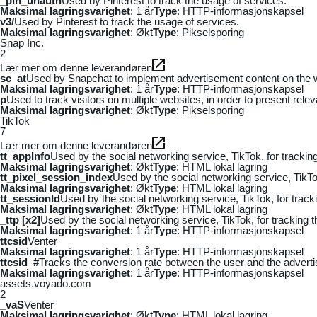
_pin_unauth
Used by Pinterest to track the usage of services.
Maksimal lagringsvarighet
: 1 år
Type
: HTTP-informasjonskapsel
v3/
Used by Pinterest to track the usage of services.
Maksimal lagringsvarighet
: Økt
Type
: Pikselsporing
Snap Inc.
2
Lær mer om denne leverandøren
sc_at
Used by Snapchat to implement advertisement content on the webs
Maksimal lagringsvarighet
: 1 år
Type
: HTTP-informasjonskapsel
p
Used to track visitors on multiple websites, in order to present rele
Maksimal lagringsvarighet
: Økt
Type
: Pikselsporing
TikTok
7
Lær mer om denne leverandøren
tt_appInfo
Used by the social networking service, TikTok, for tracki
Maksimal lagringsvarighet
: Økt
Type
: HTML lokal lagring
tt_pixel_session_index
Used by the social networking service, TikTo
Maksimal lagringsvarighet
: Økt
Type
: HTML lokal lagring
tt_sessionId
Used by the social networking service, TikTok, for trac
Maksimal lagringsvarighet
: Økt
Type
: HTML lokal lagring
_ttp [x2]
Used by the social networking service, TikTok, for tracking
Maksimal lagringsvarighet
: 1 år
Type
: HTTP-informasjonskapsel
ttcsid
Venter
Maksimal lagringsvarighet
: 1 år
Type
: HTTP-informasjonskapsel
ttcsid_#
Tracks the conversion rate between the user and the adverti
Maksimal lagringsvarighet
: 1 år
Type
: HTTP-informasjonskapsel
assets.voyado.com
2
_vaS
Venter
Maksimal lagringsvarighet
: Økt
Type
: HTML lokal lagring