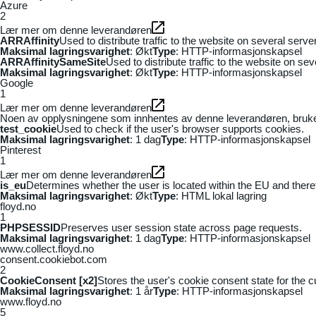
Azure
2
Lær mer om denne leverandøren
ARRAffinity
Used to distribute traffic to the website on several serv
Maksimal lagringsvarighet
: Økt
Type
: HTTP-informasjonskapsel
ARRAffinitySameSite
Used to distribute traffic to the website on se
Maksimal lagringsvarighet
: Økt
Type
: HTTP-informasjonskapsel
Google
1
Lær mer om denne leverandøren
Noen av opplysningene som innhentes av denne leverandøren, brukes t
test_cookie
Used to check if the user's browser supports cookies.
Maksimal lagringsvarighet
: 1 dag
Type
: HTTP-informasjonskapsel
Pinterest
1
Lær mer om denne leverandøren
is_eu
Determines whether the user is located within the EU and theref
Maksimal lagringsvarighet
: Økt
Type
: HTML lokal lagring
floyd.no
1
PHPSESSID
Preserves user session state across page requests.
Maksimal lagringsvarighet
: 1 dag
Type
: HTTP-informasjonskapsel
www.collect.floyd.no
consent.cookiebot.com
2
CookieConsent [x2]
Stores the user's cookie consent state for the 
Maksimal lagringsvarighet
: 1 år
Type
: HTTP-informasjonskapsel
www.floyd.no
5