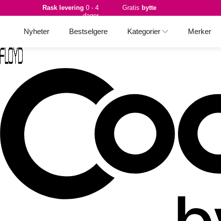
Rask levering
0 - 4
Gratis
bytte
dager
Nyheter
Bestselgere
Kategorier
Merker