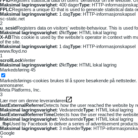
FPID
Registers statistical data on users' behaviour on the website. Us
Maksimal lagringsvarighet
: 400 dager
Type
: HTTP-informasjonskap
FPLC
Registers a unique ID that is used to generate statistical data 
Maksimal lagringsvarighet
: 1 dag
Type
: HTTP-informasjonskapsel
sc-static.net
2
u_scsid
Registers data on visitors' website-behaviour. This is used fo
Maksimal lagringsvarighet
: Økt
Type
: HTML lokal lagring
X-AB
This cookie is used by the website’s operator in context with mul
of the site.
Maksimal lagringsvarighet
: 1 dag
Type
: HTTP-informasjonskapsel
www.floyd.no
1
scrollLock
Venter
Maksimal lagringsvarighet
: Økt
Type
: HTML lokal lagring
Markedsføring
45
Markedsførings-cookies brukes til å spore besøkende på nettsteder. 
annonsører.
Meta Platforms, Inc.
3
Lær mer om denne leverandøren
lastExternalReferrer
Detects how the user reached the website by re
Maksimal lagringsvarighet
: Vedvarende
Type
: HTML lokal lagring
lastExternalReferrerTime
Detects how the user reached the website 
Maksimal lagringsvarighet
: Vedvarende
Type
: HTML lokal lagring
_fbp
Used by Facebook to deliver a series of advertisement products s
Maksimal lagringsvarighet
: 3 måneder
Type
: HTTP-informasjonska
Google
2