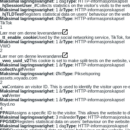
Maksimal lagringsvarighet
: 1 dag
Type
: HTTP-informasjonskapsel
_hjSessionUser_#
Collects statistics on the visitor's visits to the
Maksimal lagringsvarighet
: 1 år
Type
: HTTP-informasjonskapsel
_hjTLDTest
Registers statistical data on users' behaviour on the webs
Maksimal lagringsvarighet
: Økt
Type
: HTTP-informasjonskapsel
TikTok
1
Lær mer om denne leverandøren
_tt_enable_cookie
Used by the social networking service, TikTok, fo
Maksimal lagringsvarighet
: 1 år
Type
: HTTP-informasjonskapsel
VWO
2
Lær mer om denne leverandøren
_vwo_uuid_v2
This cookie is set to make split-tests on the website,
Maksimal lagringsvarighet
: 1 år
Type
: HTTP-informasjonskapsel
collect/v.gif
Venter
Maksimal lagringsvarighet
: Økt
Type
: Pikselsporing
assets.voyado.com
2
_va
Contains an visitor ID. This is used to identify the visitor upon re-
Maksimal lagringsvarighet
: 1 år
Type
: HTTP-informasjonskapsel
_vaI
Venter
Maksimal lagringsvarighet
: 1 år
Type
: HTTP-informasjonskapsel
floyd.no
4
FPAU
Assigns a specific ID to the visitor. This allows the website to 
Maksimal lagringsvarighet
: 3 måneder
Type
: HTTP-informasjonska
FPGSID
Registers statistical data on users' behaviour on the website.
Maksimal lagringsvarighet
: 1 dag
Type
: HTTP-informasjonskapsel