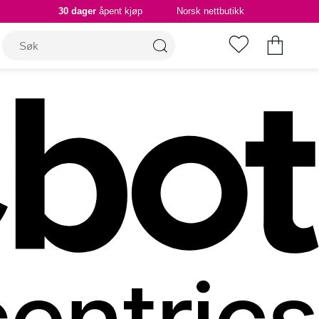
30 dager
åpent kjøp
Norsk nettbutikk