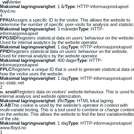
_vaI
Venter
Maksimal lagringsvarighet
: 1 år
Type
: HTTP-informasjonskapsel
floyd.no
4
FPAU
Assigns a specific ID to the visitor. This allows the website to
determine the number of specific user-visits for analysis and statistic
Maksimal lagringsvarighet
: 3 måneder
Type
: HTTP-
informasjonskapsel
FPGSID
Registers statistical data on users' behaviour on the website
Used for internal analytics by the website operator.
Maksimal lagringsvarighet
: 1 dag
Type
: HTTP-informasjonskapsel
FPID
Registers statistical data on users' behaviour on the website.
Used for internal analytics by the website operator.
Maksimal lagringsvarighet
: 400 dager
Type
: HTTP-
informasjonskapsel
FPLC
Registers a unique ID that is used to generate statistical data o
how the visitor uses the website.
Maksimal lagringsvarighet
: 1 dag
Type
: HTTP-informasjonskapsel
sc-static.net
2
u_scsid
Registers data on visitors' website-behaviour. This is used fo
internal analysis and website optimization.
Maksimal lagringsvarighet
: Økt
Type
: HTML lokal lagring
X-AB
This cookie is used by the website’s operator in context with
multi-variate testing. This is a tool used to combine or change conten
on the website. This allows the website to find the best variation/editi
of the site.
Maksimal lagringsvarighet
: 1 dag
Type
: HTTP-informasjonskapsel
www.floyd.no
1