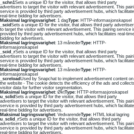
_schn1
Sets a unique ID for the visitor, that allows third party
advertisers to target the visitor with relevant advertisement. This pair
service is provided by third party advertisement hubs, which facilitat
real-time bidding for advertisers.
Maksimal lagringsvarighet
: 1 dag
Type
: HTTP-informasjonskapsel
_scid
Sets a unique ID for the visitor, that allows third party advertise
to target the visitor with relevant advertisement. This pairing service i
provided by third party advertisement hubs, which facilitates real-tim
bidding for advertisers.
Maksimal lagringsvarighet
: 13 måneder
Type
: HTTP-
informasjonskapsel
_scid_r
Sets a unique ID for the visitor, that allows third party
advertisers to target the visitor with relevant advertisement. This pair
service is provided by third party advertisement hubs, which facilitat
real-time bidding for advertisers.
Maksimal lagringsvarighet
: 13 måneder
Type
: HTTP-
informasjonskapsel
_screload
Used by Snapchat to implement advertisement content on
the website - The cookie detects the efficiency of the ads and collect
visitor data for further visitor segmentation.
Maksimal lagringsvarighet
: Økt
Type
: HTTP-informasjonskapsel
u_sclid
Sets a unique ID for the visitor, that allows third party
advertisers to target the visitor with relevant advertisement. This pair
service is provided by third party advertisement hubs, which facilitat
real-time bidding for advertisers.
Maksimal lagringsvarighet
: Vedvarende
Type
: HTML lokal lagring
u_sclid_r
Sets a unique ID for the visitor, that allows third party
advertisers to target the visitor with relevant advertisement. This pair
service is provided by third party advertisement hubs, which facilitat
real-time bidding for advertisers.