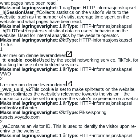
what pages have been read.
Maksimal lagringsvarighet
: 1 dag
Type
: HTTP-informasjonskapsel
_hjSessionUser_#
Collects statistics on the visitor's visits to the
website, such as the number of visits, average time spent on the
website and what pages have been read.
Maksimal lagringsvarighet
: 1 år
Type
: HTTP-informasjonskapsel
_hjTLDTest
Registers statistical data on users' behaviour on the
website. Used for internal analytics by the website operator.
Maksimal lagringsvarighet
: Økt
Type
: HTTP-informasjonskapsel
TikTok
1
Lær mer om denne leverandøren
_tt_enable_cookie
Used by the social networking service, TikTok, fo
tracking the use of embedded services.
Maksimal lagringsvarighet
: 1 år
Type
: HTTP-informasjonskapsel
VWO
2
Lær mer om denne leverandøren
_vwo_uuid_v2
This cookie is set to make split-tests on the website,
which optimizes the website's relevance towards the visitor – the
cookie can also be set to improve the visitor's experience on a websi
Maksimal lagringsvarighet
: 1 år
Type
: HTTP-informasjonskapsel
collect/v.gif
Venter
Maksimal lagringsvarighet
: Økt
Type
: Pikselsporing
assets.voyado.com
2
_va
Contains an visitor ID. This is used to identify the visitor upon re-
entry to the website.
Maksimal lagringsvarighet
: 1 år
Type
: HTTP-informasjonskapsel