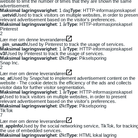
website to limit the number of times that they are shown the same
advertisement.
Maksimal lagringsvarighet
: 1 dag
Type
: HTTP-informasjonskapsel
_uetvid
Used to track visitors on multiple websites, in order to presen
relevant advertisement based on the visitor's preferences.
Maksimal lagringsvarighet
: 1 år
Type
: HTTP-informasjonskapsel
Pinterest
2
Lær mer om denne leverandøren
_pin_unauth
Used by Pinterest to track the usage of services.
Maksimal lagringsvarighet
: 1 år
Type
: HTTP-informasjonskapsel
v3/
Used by Pinterest to track the usage of services.
Maksimal lagringsvarighet
: Økt
Type
: Pikselsporing
Snap Inc.
2
Lær mer om denne leverandøren
sc_at
Used by Snapchat to implement advertisement content on the
website - The cookie detects the efficiency of the ads and collects
visitor data for further visitor segmentation.
Maksimal lagringsvarighet
: 1 år
Type
: HTTP-informasjonskapsel
p
Used to track visitors on multiple websites, in order to present
relevant advertisement based on the visitor's preferences.
Maksimal lagringsvarighet
: Økt
Type
: Pikselsporing
TikTok
7
Lær mer om denne leverandøren
tt_appInfo
Used by the social networking service, TikTok, for trackin
the use of embedded services.
Maksimal lagringsvarighet
: Økt
Type
: HTML lokal lagring