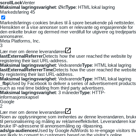
scrollLock
Venter
Maksimal lagringsvarighet
: Økt
Type
: HTML lokal lagring
Markedsføring
45
Markedsførings-cookies brukes til å spore besøkende på nettsteder.
Hensikten er å vise annonser som er relevante og engasjerende for
den enkelte bruker og dermed mer verdifull for utgivere og tredjepart
annonsører.
Meta Platforms, Inc.
3
Lær mer om denne leverandøren
lastExternalReferrer
Detects how the user reached the website by
registering their last URL-address.
Maksimal lagringsvarighet
: Vedvarende
Type
: HTML lokal lagring
lastExternalReferrerTime
Detects how the user reached the websit
by registering their last URL-address.
Maksimal lagringsvarighet
: Vedvarende
Type
: HTML lokal lagring
_fbp
Used by Facebook to deliver a series of advertisement products
such as real time bidding from third party advertisers.
Maksimal lagringsvarighet
: 3 måneder
Type
: HTTP-
informasjonskapsel
Google
2
Lær mer om denne leverandøren
Noen av opplysningene som innhentes av denne leverandøren, bruk
til personalisering og måling av reklameeffektivitet. Leverandøren ka
bruke IP-adressene til annonsemåling og -tilpasning.
ads/ga-audiences
Used by Google AdWords to re-engage visitors th
are likely to convert to customers based on the visitor's online