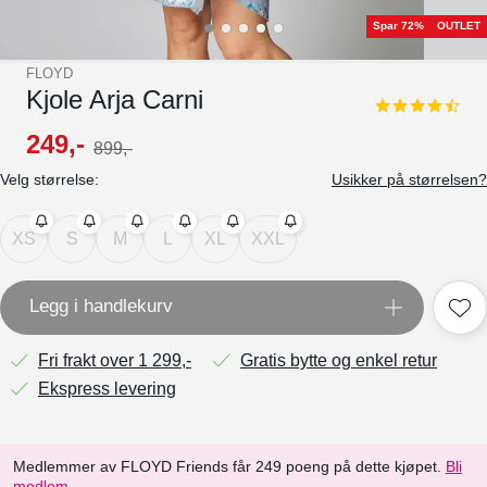
Spar 72%
OUTLET
FLOYD
Kjole Arja Carni
4.5
star
249
,-
899
,-
rating
Velg størrelse:
Usikker på størrelsen?
XS
S
M
L
XL
XXL
Legg i handlekurv
Fri frakt over 1 299,-
Gratis bytte og enkel retur
Ekspress levering
Medlemmer av FLOYD Friends får 249 poeng på dette kjøpet.
Bli
medlem