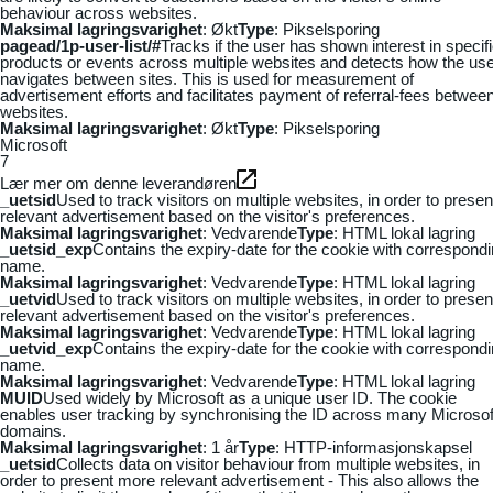
behaviour across websites.
Maksimal lagringsvarighet
: Økt
Type
: Pikselsporing
pagead/1p-user-list/#
Tracks if the user has shown interest in specif
products or events across multiple websites and detects how the us
navigates between sites. This is used for measurement of
advertisement efforts and facilitates payment of referral-fees betwee
websites.
Maksimal lagringsvarighet
: Økt
Type
: Pikselsporing
Microsoft
7
Lær mer om denne leverandøren
_uetsid
Used to track visitors on multiple websites, in order to presen
relevant advertisement based on the visitor's preferences.
Maksimal lagringsvarighet
: Vedvarende
Type
: HTML lokal lagring
_uetsid_exp
Contains the expiry-date for the cookie with correspond
name.
Maksimal lagringsvarighet
: Vedvarende
Type
: HTML lokal lagring
_uetvid
Used to track visitors on multiple websites, in order to presen
relevant advertisement based on the visitor's preferences.
Maksimal lagringsvarighet
: Vedvarende
Type
: HTML lokal lagring
_uetvid_exp
Contains the expiry-date for the cookie with correspond
name.
Maksimal lagringsvarighet
: Vedvarende
Type
: HTML lokal lagring
MUID
Used widely by Microsoft as a unique user ID. The cookie
enables user tracking by synchronising the ID across many Microsof
domains.
Maksimal lagringsvarighet
: 1 år
Type
: HTTP-informasjonskapsel
_uetsid
Collects data on visitor behaviour from multiple websites, in
order to present more relevant advertisement - This also allows the