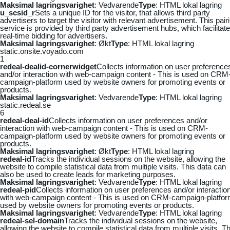
Maksimal lagringsvarighet
: Vedvarende
Type
: HTML lokal lagring
u_scsid_r
Sets a unique ID for the visitor, that allows third party
advertisers to target the visitor with relevant advertisement. This pair
service is provided by third party advertisement hubs, which facilitat
real-time bidding for advertisers.
Maksimal lagringsvarighet
: Økt
Type
: HTML lokal lagring
static.onsite.voyado.com
1
redeal-dealid-cornerwidget
Collects information on user preference
and/or interaction with web-campaign content - This is used on CRM
campaign-platform used by website owners for promoting events or
products.
Maksimal lagringsvarighet
: Vedvarende
Type
: HTML lokal lagring
static.redeal.se
6
redeal-deal-id
Collects information on user preferences and/or
interaction with web-campaign content - This is used on CRM-
campaign-platform used by website owners for promoting events or
products.
Maksimal lagringsvarighet
: Økt
Type
: HTML lokal lagring
redeal-id
Tracks the individual sessions on the website, allowing the
website to compile statistical data from multiple visits. This data can
also be used to create leads for marketing purposes.
Maksimal lagringsvarighet
: Vedvarende
Type
: HTML lokal lagring
redeal-pid
Collects information on user preferences and/or interactio
with web-campaign content - This is used on CRM-campaign-platfo
used by website owners for promoting events or products.
Maksimal lagringsvarighet
: Vedvarende
Type
: HTML lokal lagring
redeal-sel-domain
Tracks the individual sessions on the website,
allowing the website to compile statistical data from multiple visits. Th