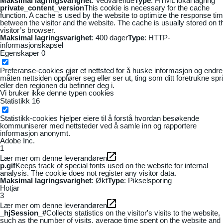
Maksimal lagringsvarighet
: Vedvarende
Type
: HTML lokal lagring
private_content_version
This cookie is necessary for the cache
function. A cache is used by the website to optimize the response ti
between the visitor and the website. The cache is usually stored on t
visitor’s browser.
Maksimal lagringsvarighet
: 400 dager
Type
: HTTP-
informasjonskapsel
Egenskaper
0
Preferanse-cookies gjør et nettsted for å huske informasjon og endre
måten nettsiden oppfører seg eller ser ut, ting som ditt foretrukne sp
eller den regionen du befinner deg i.
Vi bruker ikke denne typen cookies
Statistikk
16
Statistikk-cookies hjelper eiere til å forstå hvordan besøkende
kommuniserer med nettsteder ved å samle inn og rapportere
informasjon anonymt.
Adobe Inc.
1
Lær mer om denne leverandøren
p.gif
Keeps track of special fonts used on the website for internal
analysis. The cookie does not register any visitor data.
Maksimal lagringsvarighet
: Økt
Type
: Pikselsporing
Hotjar
3
Lær mer om denne leverandøren
_hjSession_#
Collects statistics on the visitor's visits to the website,
such as the number of visits, average time spent on the website and