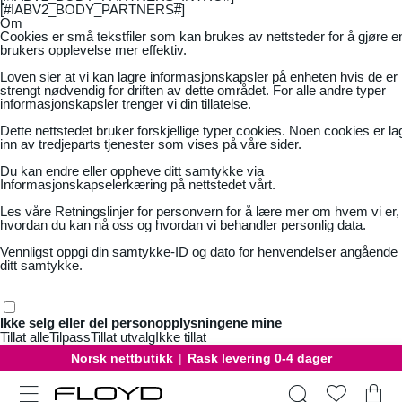
[#IABV2_BODY_PARTNERS#]
Om
Cookies er små tekstfiler som kan brukes av nettsteder for å gjøre e
brukers opplevelse mer effektiv.
Loven sier at vi kan lagre informasjonskapsler på enheten hvis de er
strengt nødvendig for driften av dette området. For alle andre typer
informasjonskapsler trenger vi din tillatelse.
Dette nettstedet bruker forskjellige typer cookies. Noen cookies er la
inn av tredjeparts tjenester som vises på våre sider.
Du kan endre eller oppheve ditt samtykke via
Informasjonskapselerkæring på nettstedet vårt.
Les våre
Retningslinjer for personvern
for å lære mer om hvem vi er,
hvordan du kan nå oss og hvordan vi behandler personlig data.
Vennligst oppgi din samtykke-ID og dato for henvendelser angående
ditt samtykke.
Ikke selg eller del personopplysningene mine
Tillat alle
Tilpass
Tillat utvalg
Ikke tillat
Norsk nettbutikk
|
Rask levering 0-4 dager