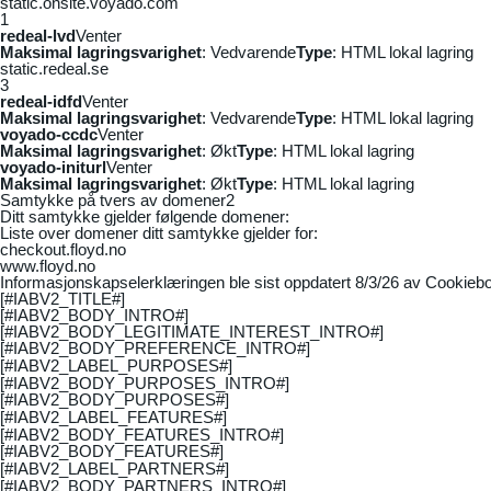
static.onsite.voyado.com
1
redeal-lvd
Venter
Maksimal lagringsvarighet
: Vedvarende
Type
: HTML lokal lagring
static.redeal.se
3
redeal-idfd
Venter
Maksimal lagringsvarighet
: Vedvarende
Type
: HTML lokal lagring
voyado-ccdc
Venter
Maksimal lagringsvarighet
: Økt
Type
: HTML lokal lagring
voyado-initurl
Venter
Maksimal lagringsvarighet
: Økt
Type
: HTML lokal lagring
Samtykke på tvers av domener
2
Ditt samtykke gjelder følgende domener:
Liste over domener ditt samtykke gjelder for:
checkout.floyd.no
www.floyd.no
Informasjonskapselerklæringen ble sist oppdatert 8/3/26 av
Cookiebo
[#IABV2_TITLE#]
[#IABV2_BODY_INTRO#]
[#IABV2_BODY_LEGITIMATE_INTEREST_INTRO#]
[#IABV2_BODY_PREFERENCE_INTRO#]
[#IABV2_LABEL_PURPOSES#]
[#IABV2_BODY_PURPOSES_INTRO#]
[#IABV2_BODY_PURPOSES#]
[#IABV2_LABEL_FEATURES#]
[#IABV2_BODY_FEATURES_INTRO#]
[#IABV2_BODY_FEATURES#]
[#IABV2_LABEL_PARTNERS#]
[#IABV2_BODY_PARTNERS_INTRO#]