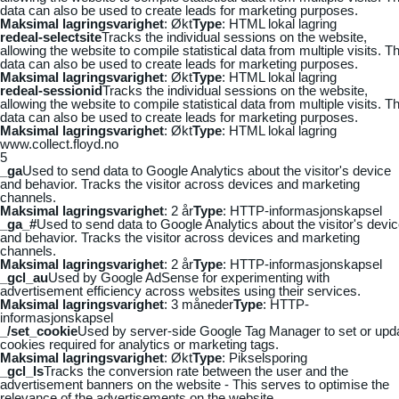
data can also be used to create leads for marketing purposes.
Maksimal lagringsvarighet
: Økt
Type
: HTML lokal lagring
redeal-selectsite
Tracks the individual sessions on the website,
allowing the website to compile statistical data from multiple visits. Th
data can also be used to create leads for marketing purposes.
Maksimal lagringsvarighet
: Økt
Type
: HTML lokal lagring
redeal-sessionid
Tracks the individual sessions on the website,
allowing the website to compile statistical data from multiple visits. Th
data can also be used to create leads for marketing purposes.
Maksimal lagringsvarighet
: Økt
Type
: HTML lokal lagring
www.collect.floyd.no
5
_ga
Used to send data to Google Analytics about the visitor's device
and behavior. Tracks the visitor across devices and marketing
channels.
Maksimal lagringsvarighet
: 2 år
Type
: HTTP-informasjonskapsel
_ga_#
Used to send data to Google Analytics about the visitor's devi
and behavior. Tracks the visitor across devices and marketing
channels.
Maksimal lagringsvarighet
: 2 år
Type
: HTTP-informasjonskapsel
_gcl_au
Used by Google AdSense for experimenting with
advertisement efficiency across websites using their services.
Maksimal lagringsvarighet
: 3 måneder
Type
: HTTP-
informasjonskapsel
_/set_cookie
Used by server-side Google Tag Manager to set or upd
cookies required for analytics or marketing tags.
Maksimal lagringsvarighet
: Økt
Type
: Pikselsporing
_gcl_ls
Tracks the conversion rate between the user and the
advertisement banners on the website - This serves to optimise the
relevance of the advertisements on the website.