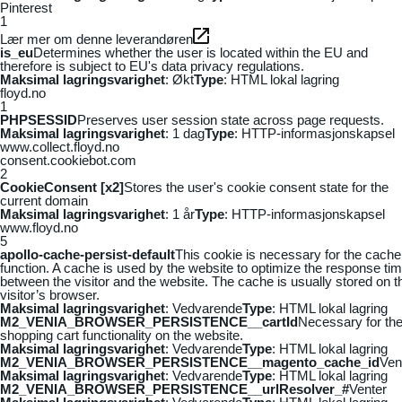
Pinterest
1
Lær mer om denne leverandøren
is_eu
Determines whether the user is located within the EU and
therefore is subject to EU's data privacy regulations.
Maksimal lagringsvarighet
: Økt
Type
: HTML lokal lagring
floyd.no
1
PHPSESSID
Preserves user session state across page requests.
Maksimal lagringsvarighet
: 1 dag
Type
: HTTP-informasjonskapsel
www.collect.floyd.no
consent.cookiebot.com
2
CookieConsent [x2]
Stores the user's cookie consent state for the
current domain
Maksimal lagringsvarighet
: 1 år
Type
: HTTP-informasjonskapsel
www.floyd.no
5
apollo-cache-persist-default
This cookie is necessary for the cache
function. A cache is used by the website to optimize the response ti
between the visitor and the website. The cache is usually stored on t
visitor’s browser.
Maksimal lagringsvarighet
: Vedvarende
Type
: HTML lokal lagring
M2_VENIA_BROWSER_PERSISTENCE__cartId
Necessary for th
shopping cart functionality on the website.
Maksimal lagringsvarighet
: Vedvarende
Type
: HTML lokal lagring
M2_VENIA_BROWSER_PERSISTENCE__magento_cache_id
Ven
Maksimal lagringsvarighet
: Vedvarende
Type
: HTML lokal lagring
M2_VENIA_BROWSER_PERSISTENCE__urlResolver_#
Venter