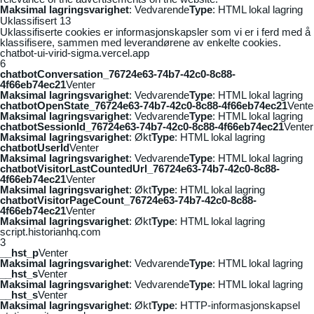
Maksimal lagringsvarighet
: Vedvarende
Type
: HTML lokal lagring
Uklassifisert
13
Uklassifiserte cookies er informasjonskapsler som vi er i ferd med å
klassifisere, sammen med leverandørene av enkelte cookies.
chatbot-ui-virid-sigma.vercel.app
6
chatbotConversation_76724e63-74b7-42c0-8c88-
4f66eb74ec21
Venter
Maksimal lagringsvarighet
: Vedvarende
Type
: HTML lokal lagring
chatbotOpenState_76724e63-74b7-42c0-8c88-4f66eb74ec21
Vente
Maksimal lagringsvarighet
: Vedvarende
Type
: HTML lokal lagring
chatbotSessionId_76724e63-74b7-42c0-8c88-4f66eb74ec21
Venter
Maksimal lagringsvarighet
: Økt
Type
: HTML lokal lagring
chatbotUserId
Venter
Maksimal lagringsvarighet
: Vedvarende
Type
: HTML lokal lagring
chatbotVisitorLastCountedUrl_76724e63-74b7-42c0-8c88-
4f66eb74ec21
Venter
Maksimal lagringsvarighet
: Økt
Type
: HTML lokal lagring
chatbotVisitorPageCount_76724e63-74b7-42c0-8c88-
4f66eb74ec21
Venter
Maksimal lagringsvarighet
: Økt
Type
: HTML lokal lagring
script.historianhq.com
3
__hst_p
Venter
Maksimal lagringsvarighet
: Vedvarende
Type
: HTML lokal lagring
__hst_s
Venter
Maksimal lagringsvarighet
: Vedvarende
Type
: HTML lokal lagring
__hst_s
Venter
Maksimal lagringsvarighet
: Økt
Type
: HTTP-informasjonskapsel