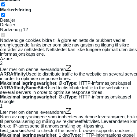
Markedsføring
Detaljer
Detaljer
Nødvendig
12
Nødvendige cookies bidra til å gjøre en nettside brukbart ved at
grunnleggende funksjoner som side navigasjon og tilgang til sikre
områder av nettstedet. Nettstedet kan ikke fungere optimalt uten dis
informasjonskapslene.
Azure
2
Lær mer om denne leverandøren
ARRAffinity
Used to distribute traffic to the website on several serve
in order to optimise response times.
Maksimal lagringsvarighet
: Økt
Type
: HTTP-informasjonskapsel
ARRAffinitySameSite
Used to distribute traffic to the website on
several servers in order to optimise response times.
Maksimal lagringsvarighet
: Økt
Type
: HTTP-informasjonskapsel
Google
1
Lær mer om denne leverandøren
Noen av opplysningene som innhentes av denne leverandøren, bruk
til personalisering og måling av reklameeffektivitet. Leverandøren ka
bruke IP-adressene til annonsemåling og -tilpasning.
test_cookie
Used to check if the user's browser supports cookies.
Maksimal lagringsvarighet
: 1 dag
Type
: HTTP-informasjonskapsel