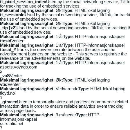
tt_pixel_session_index
Used by the social networking service, TikTo
for tracking the use of embedded services.
Maksimal lagringsvarighet
: Økt
Type
: HTML lokal lagring
tt_sessionId
Used by the social networking service, TikTok, for track
the use of embedded services.
Maksimal lagringsvarighet
: Økt
Type
: HTML lokal lagring
_ttp [x2]
Used by the social networking service, TikTok, for tracking t
use of embedded services.
Maksimal lagringsvarighet
: 1 år
Type
: HTTP-informasjonskapsel
ttcsid
Venter
Maksimal lagringsvarighet
: 1 år
Type
: HTTP-informasjonskapsel
ttcsid_#
Tracks the conversion rate between the user and the
advertisement banners on the website - This serves to optimise the
relevance of the advertisements on the website.
Maksimal lagringsvarighet
: 1 år
Type
: HTTP-informasjonskapsel
assets.voyado.com
2
_vaS
Venter
Maksimal lagringsvarighet
: Økt
Type
: HTML lokal lagring
vtid
Venter
Maksimal lagringsvarighet
: Vedvarende
Type
: HTML lokal lagring
floyd.no
1
_gtmeec
Used to temporarily store and process ecommerce-related
interaction data in order to ensure reliable analytics event tracking
across page loads.
Maksimal lagringsvarighet
: 3 måneder
Type
: HTTP-
informasjonskapsel
sc-static.net
7