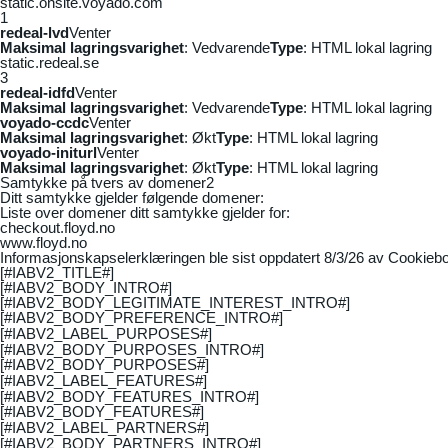
static.onsite.voyado.com
1
redeal-lvd
Venter
Maksimal lagringsvarighet
: Vedvarende
Type
: HTML lokal lagring
static.redeal.se
3
redeal-idfd
Venter
Maksimal lagringsvarighet
: Vedvarende
Type
: HTML lokal lagring
voyado-ccdc
Venter
Maksimal lagringsvarighet
: Økt
Type
: HTML lokal lagring
voyado-initurl
Venter
Maksimal lagringsvarighet
: Økt
Type
: HTML lokal lagring
Samtykke på tvers av domener
2
Ditt samtykke gjelder følgende domener:
Liste over domener ditt samtykke gjelder for:
checkout.floyd.no
www.floyd.no
Informasjonskapselerklæringen ble sist oppdatert 8/3/26 av
Cookiebo
[#IABV2_TITLE#]
[#IABV2_BODY_INTRO#]
[#IABV2_BODY_LEGITIMATE_INTEREST_INTRO#]
[#IABV2_BODY_PREFERENCE_INTRO#]
[#IABV2_LABEL_PURPOSES#]
[#IABV2_BODY_PURPOSES_INTRO#]
[#IABV2_BODY_PURPOSES#]
[#IABV2_LABEL_FEATURES#]
[#IABV2_BODY_FEATURES_INTRO#]
[#IABV2_BODY_FEATURES#]
[#IABV2_LABEL_PARTNERS#]
[#IABV2_BODY_PARTNERS_INTRO#]