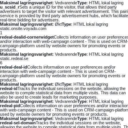
Maksimal lagringsvarighet
: Vedvarende
Type
: HTML lokal lagring
u_scsid_r
Sets a unique ID for the visitor, that allows third party
advertisers to target the visitor with relevant advertisement. This pair
service is provided by third party advertisement hubs, which facilitat
real-time bidding for advertisers.
Maksimal lagringsvarighet
: Økt
Type
: HTML lokal lagring
static.onsite.voyado.com
1
redeal-dealid-cornerwidget
Collects information on user preference
and/or interaction with web-campaign content - This is used on CRM
campaign-platform used by website owners for promoting events or
products.
Maksimal lagringsvarighet
: Vedvarende
Type
: HTML lokal lagring
static.redeal.se
6
redeal-deal-id
Collects information on user preferences and/or
interaction with web-campaign content - This is used on CRM-
campaign-platform used by website owners for promoting events or
products.
Maksimal lagringsvarighet
: Økt
Type
: HTML lokal lagring
redeal-id
Tracks the individual sessions on the website, allowing the
website to compile statistical data from multiple visits. This data can
also be used to create leads for marketing purposes.
Maksimal lagringsvarighet
: Vedvarende
Type
: HTML lokal lagring
redeal-pid
Collects information on user preferences and/or interactio
with web-campaign content - This is used on CRM-campaign-platfo
used by website owners for promoting events or products.
Maksimal lagringsvarighet
: Vedvarende
Type
: HTML lokal lagring
redeal-sel-domain
Tracks the individual sessions on the website,
allowing the website to compile statistical data from multiple visits. Th