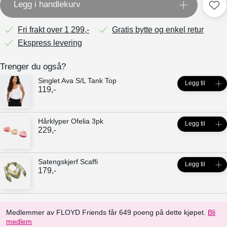
Legg i handlekurv
Fri frakt over 1 299,-
Gratis bytte og enkel retur
Ekspress levering
Trenger du også?
Singlet Ava S/L Tank Top
Legg til
119
,-
Hårklyper Ofelia 3pk
Legg til
229
,-
Satengskjerf Scaffi
Legg til
179
,-
Medlemmer av FLOYD Friends får 649 poeng på dette kjøpet.
Bli
medlem