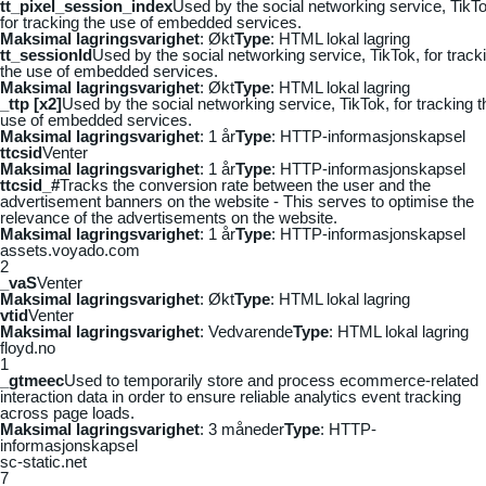
tt_pixel_session_index
Used by the social networking service, TikTo
for tracking the use of embedded services.
Maksimal lagringsvarighet
: Økt
Type
: HTML lokal lagring
tt_sessionId
Used by the social networking service, TikTok, for track
the use of embedded services.
Maksimal lagringsvarighet
: Økt
Type
: HTML lokal lagring
_ttp [x2]
Used by the social networking service, TikTok, for tracking t
use of embedded services.
Maksimal lagringsvarighet
: 1 år
Type
: HTTP-informasjonskapsel
ttcsid
Venter
Maksimal lagringsvarighet
: 1 år
Type
: HTTP-informasjonskapsel
ttcsid_#
Tracks the conversion rate between the user and the
advertisement banners on the website - This serves to optimise the
relevance of the advertisements on the website.
Maksimal lagringsvarighet
: 1 år
Type
: HTTP-informasjonskapsel
assets.voyado.com
2
_vaS
Venter
Maksimal lagringsvarighet
: Økt
Type
: HTML lokal lagring
vtid
Venter
Maksimal lagringsvarighet
: Vedvarende
Type
: HTML lokal lagring
floyd.no
1
_gtmeec
Used to temporarily store and process ecommerce-related
interaction data in order to ensure reliable analytics event tracking
across page loads.
Maksimal lagringsvarighet
: 3 måneder
Type
: HTTP-
informasjonskapsel
sc-static.net
7