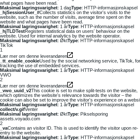
what pages have been read.
Maksimal lagringsvarighet
: 1 dag
Type
: HTTP-informasjonskapsel
_hjSessionUser_#
Collects statistics on the visitor's visits to the
website, such as the number of visits, average time spent on the
website and what pages have been read.
Maksimal lagringsvarighet
: 1 år
Type
: HTTP-informasjonskapsel
_hjTLDTest
Registers statistical data on users' behaviour on the
website. Used for internal analytics by the website operator.
Maksimal lagringsvarighet
: Økt
Type
: HTTP-informasjonskapsel
TikTok
1
Lær mer om denne leverandøren
_tt_enable_cookie
Used by the social networking service, TikTok, fo
tracking the use of embedded services.
Maksimal lagringsvarighet
: 1 år
Type
: HTTP-informasjonskapsel
VWO
2
Lær mer om denne leverandøren
_vwo_uuid_v2
This cookie is set to make split-tests on the website,
which optimizes the website's relevance towards the visitor – the
cookie can also be set to improve the visitor's experience on a websi
Maksimal lagringsvarighet
: 1 år
Type
: HTTP-informasjonskapsel
collect/v.gif
Venter
Maksimal lagringsvarighet
: Økt
Type
: Pikselsporing
assets.voyado.com
2
_va
Contains an visitor ID. This is used to identify the visitor upon re-
entry to the website.
Maksimal lagringsvarighet
: 1 år
Type
: HTTP-informasjonskapsel