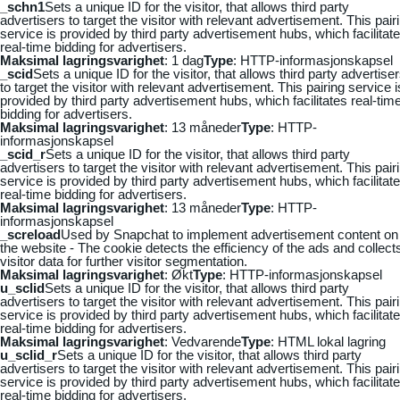
_schn1
Sets a unique ID for the visitor, that allows third party
advertisers to target the visitor with relevant advertisement. This pair
service is provided by third party advertisement hubs, which facilitat
real-time bidding for advertisers.
Maksimal lagringsvarighet
: 1 dag
Type
: HTTP-informasjonskapsel
_scid
Sets a unique ID for the visitor, that allows third party advertise
to target the visitor with relevant advertisement. This pairing service i
provided by third party advertisement hubs, which facilitates real-tim
bidding for advertisers.
Maksimal lagringsvarighet
: 13 måneder
Type
: HTTP-
informasjonskapsel
_scid_r
Sets a unique ID for the visitor, that allows third party
advertisers to target the visitor with relevant advertisement. This pair
service is provided by third party advertisement hubs, which facilitat
real-time bidding for advertisers.
Maksimal lagringsvarighet
: 13 måneder
Type
: HTTP-
informasjonskapsel
_screload
Used by Snapchat to implement advertisement content on
the website - The cookie detects the efficiency of the ads and collect
visitor data for further visitor segmentation.
Maksimal lagringsvarighet
: Økt
Type
: HTTP-informasjonskapsel
u_sclid
Sets a unique ID for the visitor, that allows third party
advertisers to target the visitor with relevant advertisement. This pair
service is provided by third party advertisement hubs, which facilitat
real-time bidding for advertisers.
Maksimal lagringsvarighet
: Vedvarende
Type
: HTML lokal lagring
u_sclid_r
Sets a unique ID for the visitor, that allows third party
advertisers to target the visitor with relevant advertisement. This pair
service is provided by third party advertisement hubs, which facilitat
real-time bidding for advertisers.