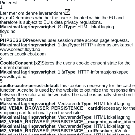
Pinterest
1
Lær mer om denne leverandøren
is_eu
Determines whether the user is located within the EU and
therefore is subject to EU's data privacy regulations.
Maksimal lagringsvarighet
: Økt
Type
: HTML lokal lagring
floyd.no
1
PHPSESSID
Preserves user session state across page requests.
Maksimal lagringsvarighet
: 1 dag
Type
: HTTP-informasjonskapsel
www.collect.floyd.no
consent.cookiebot.com
2
CookieConsent [x2]
Stores the user's cookie consent state for the
current domain
Maksimal lagringsvarighet
: 1 år
Type
: HTTP-informasjonskapsel
www.floyd.no
5
apollo-cache-persist-default
This cookie is necessary for the cache
function. A cache is used by the website to optimize the response ti
between the visitor and the website. The cache is usually stored on t
visitor’s browser.
Maksimal lagringsvarighet
: Vedvarende
Type
: HTML lokal lagring
M2_VENIA_BROWSER_PERSISTENCE__cartId
Necessary for th
shopping cart functionality on the website.
Maksimal lagringsvarighet
: Vedvarende
Type
: HTML lokal lagring
M2_VENIA_BROWSER_PERSISTENCE__magento_cache_id
Ven
Maksimal lagringsvarighet
: Vedvarende
Type
: HTML lokal lagring
M2_VENIA_BROWSER_PERSISTENCE__urlResolver_#
Venter