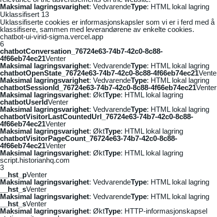
Maksimal lagringsvarighet
: Vedvarende
Type
: HTML lokal lagring
Uklassifisert
13
Uklassifiserte cookies er informasjonskapsler som vi er i ferd med å
klassifisere, sammen med leverandørene av enkelte cookies.
chatbot-ui-virid-sigma.vercel.app
6
chatbotConversation_76724e63-74b7-42c0-8c88-
4f66eb74ec21
Venter
Maksimal lagringsvarighet
: Vedvarende
Type
: HTML lokal lagring
chatbotOpenState_76724e63-74b7-42c0-8c88-4f66eb74ec21
Vente
Maksimal lagringsvarighet
: Vedvarende
Type
: HTML lokal lagring
chatbotSessionId_76724e63-74b7-42c0-8c88-4f66eb74ec21
Venter
Maksimal lagringsvarighet
: Økt
Type
: HTML lokal lagring
chatbotUserId
Venter
Maksimal lagringsvarighet
: Vedvarende
Type
: HTML lokal lagring
chatbotVisitorLastCountedUrl_76724e63-74b7-42c0-8c88-
4f66eb74ec21
Venter
Maksimal lagringsvarighet
: Økt
Type
: HTML lokal lagring
chatbotVisitorPageCount_76724e63-74b7-42c0-8c88-
4f66eb74ec21
Venter
Maksimal lagringsvarighet
: Økt
Type
: HTML lokal lagring
script.historianhq.com
3
__hst_p
Venter
Maksimal lagringsvarighet
: Vedvarende
Type
: HTML lokal lagring
__hst_s
Venter
Maksimal lagringsvarighet
: Vedvarende
Type
: HTML lokal lagring
__hst_s
Venter
Maksimal lagringsvarighet
: Økt
Type
: HTTP-informasjonskapsel