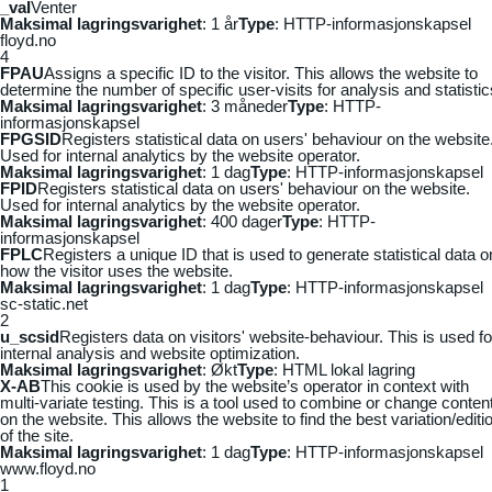
_vaI
Venter
Maksimal lagringsvarighet
: 1 år
Type
: HTTP-informasjonskapsel
floyd.no
4
FPAU
Assigns a specific ID to the visitor. This allows the website to
determine the number of specific user-visits for analysis and statistic
Maksimal lagringsvarighet
: 3 måneder
Type
: HTTP-
informasjonskapsel
FPGSID
Registers statistical data on users' behaviour on the website
Used for internal analytics by the website operator.
Maksimal lagringsvarighet
: 1 dag
Type
: HTTP-informasjonskapsel
FPID
Registers statistical data on users' behaviour on the website.
Used for internal analytics by the website operator.
Maksimal lagringsvarighet
: 400 dager
Type
: HTTP-
informasjonskapsel
FPLC
Registers a unique ID that is used to generate statistical data o
how the visitor uses the website.
Maksimal lagringsvarighet
: 1 dag
Type
: HTTP-informasjonskapsel
sc-static.net
2
u_scsid
Registers data on visitors' website-behaviour. This is used fo
internal analysis and website optimization.
Maksimal lagringsvarighet
: Økt
Type
: HTML lokal lagring
X-AB
This cookie is used by the website’s operator in context with
multi-variate testing. This is a tool used to combine or change conten
on the website. This allows the website to find the best variation/editi
of the site.
Maksimal lagringsvarighet
: 1 dag
Type
: HTTP-informasjonskapsel
www.floyd.no
1