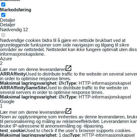
Markedsføring
Detaljer
Detaljer
Nødvendig
12
Nødvendige cookies bidra til å gjøre en nettside brukbart ved at
grunnleggende funksjoner som side navigasjon og tilgang til sikre
områder av nettstedet. Nettstedet kan ikke fungere optimalt uten dis
informasjonskapslene.
Azure
2
Lær mer om denne leverandøren
ARRAffinity
Used to distribute traffic to the website on several serve
in order to optimise response times.
Maksimal lagringsvarighet
: Økt
Type
: HTTP-informasjonskapsel
ARRAffinitySameSite
Used to distribute traffic to the website on
several servers in order to optimise response times.
Maksimal lagringsvarighet
: Økt
Type
: HTTP-informasjonskapsel
Google
1
Lær mer om denne leverandøren
Noen av opplysningene som innhentes av denne leverandøren, bruk
til personalisering og måling av reklameeffektivitet. Leverandøren ka
bruke IP-adressene til annonsemåling og -tilpasning.
test_cookie
Used to check if the user's browser supports cookies.
Maksimal lagringsvarighet
: 1 dag
Type
: HTTP-informasjonskapsel