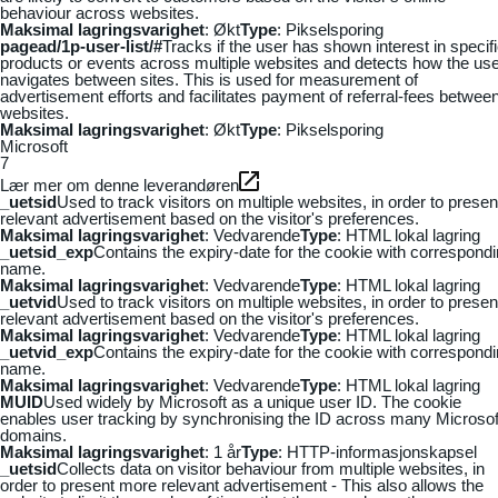
behaviour across websites.
Maksimal lagringsvarighet
: Økt
Type
: Pikselsporing
pagead/1p-user-list/#
Tracks if the user has shown interest in specif
products or events across multiple websites and detects how the us
navigates between sites. This is used for measurement of
advertisement efforts and facilitates payment of referral-fees betwee
websites.
Maksimal lagringsvarighet
: Økt
Type
: Pikselsporing
Microsoft
7
Lær mer om denne leverandøren
_uetsid
Used to track visitors on multiple websites, in order to presen
relevant advertisement based on the visitor's preferences.
Maksimal lagringsvarighet
: Vedvarende
Type
: HTML lokal lagring
_uetsid_exp
Contains the expiry-date for the cookie with correspond
name.
Maksimal lagringsvarighet
: Vedvarende
Type
: HTML lokal lagring
_uetvid
Used to track visitors on multiple websites, in order to presen
relevant advertisement based on the visitor's preferences.
Maksimal lagringsvarighet
: Vedvarende
Type
: HTML lokal lagring
_uetvid_exp
Contains the expiry-date for the cookie with correspond
name.
Maksimal lagringsvarighet
: Vedvarende
Type
: HTML lokal lagring
MUID
Used widely by Microsoft as a unique user ID. The cookie
enables user tracking by synchronising the ID across many Microsof
domains.
Maksimal lagringsvarighet
: 1 år
Type
: HTTP-informasjonskapsel
_uetsid
Collects data on visitor behaviour from multiple websites, in
order to present more relevant advertisement - This also allows the