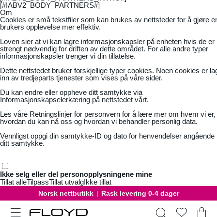
[#IABV2_BODY_PARTNERS#]
Om
Cookies er små tekstfiler som kan brukes av nettsteder for å gjøre e
brukers opplevelse mer effektiv.
Loven sier at vi kan lagre informasjonskapsler på enheten hvis de er
strengt nødvendig for driften av dette området. For alle andre typer
informasjonskapsler trenger vi din tillatelse.
Dette nettstedet bruker forskjellige typer cookies. Noen cookies er la
inn av tredjeparts tjenester som vises på våre sider.
Du kan endre eller oppheve ditt samtykke via
Informasjonskapselerkæring på nettstedet vårt.
Les våre
Retningslinjer for personvern
for å lære mer om hvem vi er,
hvordan du kan nå oss og hvordan vi behandler personlig data.
Vennligst oppgi din samtykke-ID og dato for henvendelser angående
ditt samtykke.
Ikke selg eller del personopplysningene mine
Tillat alle
Tilpass
Tillat utvalg
Ikke tillat
Norsk nettbutikk
|
Rask levering 0-4 dager