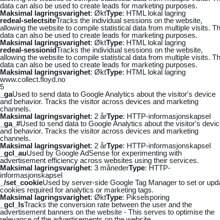
data can also be used to create leads for marketing purposes.
Maksimal lagringsvarighet
: Økt
Type
: HTML lokal lagring
redeal-selectsite
Tracks the individual sessions on the website,
allowing the website to compile statistical data from multiple visits. Th
data can also be used to create leads for marketing purposes.
Maksimal lagringsvarighet
: Økt
Type
: HTML lokal lagring
redeal-sessionid
Tracks the individual sessions on the website,
allowing the website to compile statistical data from multiple visits. Th
data can also be used to create leads for marketing purposes.
Maksimal lagringsvarighet
: Økt
Type
: HTML lokal lagring
www.collect.floyd.no
5
_ga
Used to send data to Google Analytics about the visitor's device
and behavior. Tracks the visitor across devices and marketing
channels.
Maksimal lagringsvarighet
: 2 år
Type
: HTTP-informasjonskapsel
_ga_#
Used to send data to Google Analytics about the visitor's devi
and behavior. Tracks the visitor across devices and marketing
channels.
Maksimal lagringsvarighet
: 2 år
Type
: HTTP-informasjonskapsel
_gcl_au
Used by Google AdSense for experimenting with
advertisement efficiency across websites using their services.
Maksimal lagringsvarighet
: 3 måneder
Type
: HTTP-
informasjonskapsel
_/set_cookie
Used by server-side Google Tag Manager to set or upd
cookies required for analytics or marketing tags.
Maksimal lagringsvarighet
: Økt
Type
: Pikselsporing
_gcl_ls
Tracks the conversion rate between the user and the
advertisement banners on the website - This serves to optimise the
relevance of the advertisements on the website.