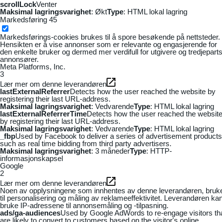
scrollLock
Venter
Maksimal lagringsvarighet
: Økt
Type
: HTML lokal lagring
Markedsføring
45
Markedsførings-cookies brukes til å spore besøkende på nettsteder.
Hensikten er å vise annonser som er relevante og engasjerende for
den enkelte bruker og dermed mer verdifull for utgivere og tredjepart
annonsører.
Meta Platforms, Inc.
3
Lær mer om denne leverandøren
lastExternalReferrer
Detects how the user reached the website by
registering their last URL-address.
Maksimal lagringsvarighet
: Vedvarende
Type
: HTML lokal lagring
lastExternalReferrerTime
Detects how the user reached the websit
by registering their last URL-address.
Maksimal lagringsvarighet
: Vedvarende
Type
: HTML lokal lagring
_fbp
Used by Facebook to deliver a series of advertisement products
such as real time bidding from third party advertisers.
Maksimal lagringsvarighet
: 3 måneder
Type
: HTTP-
informasjonskapsel
Google
2
Lær mer om denne leverandøren
Noen av opplysningene som innhentes av denne leverandøren, bruk
til personalisering og måling av reklameeffektivitet. Leverandøren ka
bruke IP-adressene til annonsemåling og -tilpasning.
ads/ga-audiences
Used by Google AdWords to re-engage visitors th
are likely to convert to customers based on the visitor's online