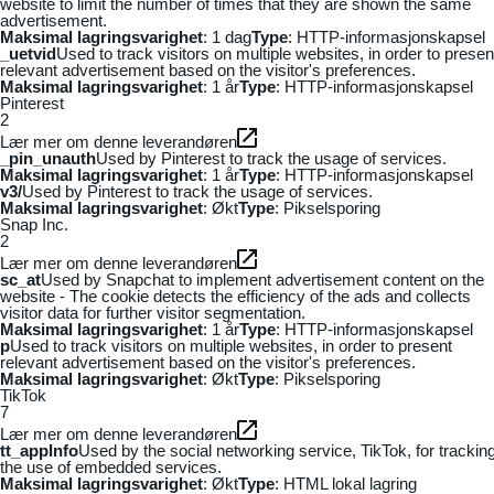
website to limit the number of times that they are shown the same
advertisement.
Maksimal lagringsvarighet
: 1 dag
Type
: HTTP-informasjonskapsel
_uetvid
Used to track visitors on multiple websites, in order to presen
relevant advertisement based on the visitor's preferences.
Maksimal lagringsvarighet
: 1 år
Type
: HTTP-informasjonskapsel
Pinterest
2
Lær mer om denne leverandøren
_pin_unauth
Used by Pinterest to track the usage of services.
Maksimal lagringsvarighet
: 1 år
Type
: HTTP-informasjonskapsel
v3/
Used by Pinterest to track the usage of services.
Maksimal lagringsvarighet
: Økt
Type
: Pikselsporing
Snap Inc.
2
Lær mer om denne leverandøren
sc_at
Used by Snapchat to implement advertisement content on the
website - The cookie detects the efficiency of the ads and collects
visitor data for further visitor segmentation.
Maksimal lagringsvarighet
: 1 år
Type
: HTTP-informasjonskapsel
p
Used to track visitors on multiple websites, in order to present
relevant advertisement based on the visitor's preferences.
Maksimal lagringsvarighet
: Økt
Type
: Pikselsporing
TikTok
7
Lær mer om denne leverandøren
tt_appInfo
Used by the social networking service, TikTok, for trackin
the use of embedded services.
Maksimal lagringsvarighet
: Økt
Type
: HTML lokal lagring