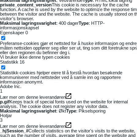
Maksimal lagringsvarighet
: Vedvarende
Type
: HTML lokal lagring
private_content_version
This cookie is necessary for the cache
function. A cache is used by the website to optimize the response ti
between the visitor and the website. The cache is usually stored on t
visitor’s browser.
Maksimal lagringsvarighet
: 400 dager
Type
: HTTP-
informasjonskapsel
Egenskaper
0
Preferanse-cookies gjør et nettsted for å huske informasjon og endre
måten nettsiden oppfører seg eller ser ut, ting som ditt foretrukne sp
eller den regionen du befinner deg i.
Vi bruker ikke denne typen cookies
Statistikk
16
Statistikk-cookies hjelper eiere til å forstå hvordan besøkende
kommuniserer med nettsteder ved å samle inn og rapportere
informasjon anonymt.
Adobe Inc.
1
Lær mer om denne leverandøren
p.gif
Keeps track of special fonts used on the website for internal
analysis. The cookie does not register any visitor data.
Maksimal lagringsvarighet
: Økt
Type
: Pikselsporing
Hotjar
3
Lær mer om denne leverandøren
_hjSession_#
Collects statistics on the visitor's visits to the website,
such as the number of visits, average time spent on the website and