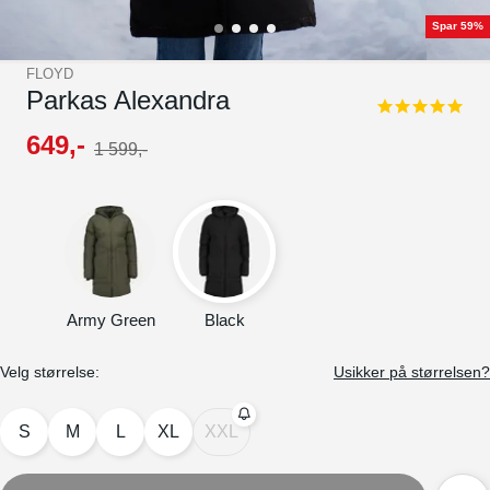
Spar 59%
FLOYD
Parkas Alexandra
5.0
star
649
,-
1
599
,-
rating
Army Green
Black
Velg størrelse:
Usikker på størrelsen?
S
M
L
XL
XXL