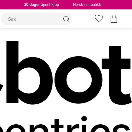
30 dager
åpent kjøp
Norsk nettbutikk