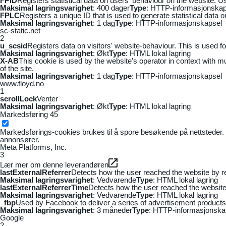
FPID
Registers statistical data on users' behaviour on the website. Us
Maksimal lagringsvarighet
: 400 dager
Type
: HTTP-informasjonskap
FPLC
Registers a unique ID that is used to generate statistical data 
Maksimal lagringsvarighet
: 1 dag
Type
: HTTP-informasjonskapsel
sc-static.net
2
u_scsid
Registers data on visitors' website-behaviour. This is used fo
Maksimal lagringsvarighet
: Økt
Type
: HTML lokal lagring
X-AB
This cookie is used by the website’s operator in context with mul
of the site.
Maksimal lagringsvarighet
: 1 dag
Type
: HTTP-informasjonskapsel
www.floyd.no
1
scrollLock
Venter
Maksimal lagringsvarighet
: Økt
Type
: HTML lokal lagring
Markedsføring
45
Markedsførings-cookies brukes til å spore besøkende på nettsteder. 
annonsører.
Meta Platforms, Inc.
3
Lær mer om denne leverandøren
lastExternalReferrer
Detects how the user reached the website by re
Maksimal lagringsvarighet
: Vedvarende
Type
: HTML lokal lagring
lastExternalReferrerTime
Detects how the user reached the website 
Maksimal lagringsvarighet
: Vedvarende
Type
: HTML lokal lagring
_fbp
Used by Facebook to deliver a series of advertisement products s
Maksimal lagringsvarighet
: 3 måneder
Type
: HTTP-informasjonska
Google
2