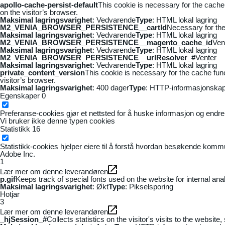
apollo-cache-persist-default
This cookie is necessary for the cache
on the visitor’s browser.
Maksimal lagringsvarighet
: Vedvarende
Type
: HTML lokal lagring
M2_VENIA_BROWSER_PERSISTENCE__cartId
Necessary for the 
Maksimal lagringsvarighet
: Vedvarende
Type
: HTML lokal lagring
M2_VENIA_BROWSER_PERSISTENCE__magento_cache_id
Ven
Maksimal lagringsvarighet
: Vedvarende
Type
: HTML lokal lagring
M2_VENIA_BROWSER_PERSISTENCE__urlResolver_#
Venter
Maksimal lagringsvarighet
: Vedvarende
Type
: HTML lokal lagring
private_content_version
This cookie is necessary for the cache fun
visitor’s browser.
Maksimal lagringsvarighet
: 400 dager
Type
: HTTP-informasjonskap
Egenskaper
0
Preferanse-cookies gjør et nettsted for å huske informasjon og endrer 
Vi bruker ikke denne typen cookies
Statistikk
16
Statistikk-cookies hjelper eiere til å forstå hvordan besøkende kom
Adobe Inc.
1
Lær mer om denne leverandøren
p.gif
Keeps track of special fonts used on the website for internal anal
Maksimal lagringsvarighet
: Økt
Type
: Pikselsporing
Hotjar
3
Lær mer om denne leverandøren
_hjSession_#
Collects statistics on the visitor's visits to the webs