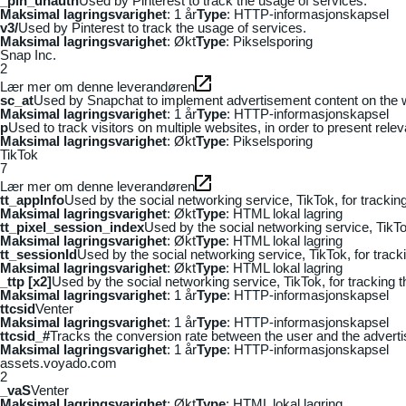
_pin_unauth
Used by Pinterest to track the usage of services.
Maksimal lagringsvarighet
: 1 år
Type
: HTTP-informasjonskapsel
v3/
Used by Pinterest to track the usage of services.
Maksimal lagringsvarighet
: Økt
Type
: Pikselsporing
Snap Inc.
2
Lær mer om denne leverandøren
sc_at
Used by Snapchat to implement advertisement content on the webs
Maksimal lagringsvarighet
: 1 år
Type
: HTTP-informasjonskapsel
p
Used to track visitors on multiple websites, in order to present rele
Maksimal lagringsvarighet
: Økt
Type
: Pikselsporing
TikTok
7
Lær mer om denne leverandøren
tt_appInfo
Used by the social networking service, TikTok, for tracki
Maksimal lagringsvarighet
: Økt
Type
: HTML lokal lagring
tt_pixel_session_index
Used by the social networking service, TikTo
Maksimal lagringsvarighet
: Økt
Type
: HTML lokal lagring
tt_sessionId
Used by the social networking service, TikTok, for trac
Maksimal lagringsvarighet
: Økt
Type
: HTML lokal lagring
_ttp [x2]
Used by the social networking service, TikTok, for tracking
Maksimal lagringsvarighet
: 1 år
Type
: HTTP-informasjonskapsel
ttcsid
Venter
Maksimal lagringsvarighet
: 1 år
Type
: HTTP-informasjonskapsel
ttcsid_#
Tracks the conversion rate between the user and the adverti
Maksimal lagringsvarighet
: 1 år
Type
: HTTP-informasjonskapsel
assets.voyado.com
2
_vaS
Venter
Maksimal lagringsvarighet
: Økt
Type
: HTML lokal lagring