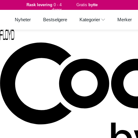
Rask levering
0 - 4
Gratis
bytte
dager
Nyheter
Bestselgere
Kategorier
Merker