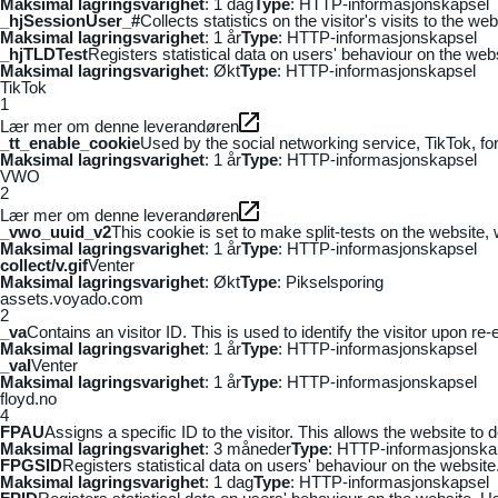
Maksimal lagringsvarighet
: 1 dag
Type
: HTTP-informasjonskapsel
_hjSessionUser_#
Collects statistics on the visitor's visits to the
Maksimal lagringsvarighet
: 1 år
Type
: HTTP-informasjonskapsel
_hjTLDTest
Registers statistical data on users' behaviour on the webs
Maksimal lagringsvarighet
: Økt
Type
: HTTP-informasjonskapsel
TikTok
1
Lær mer om denne leverandøren
_tt_enable_cookie
Used by the social networking service, TikTok, fo
Maksimal lagringsvarighet
: 1 år
Type
: HTTP-informasjonskapsel
VWO
2
Lær mer om denne leverandøren
_vwo_uuid_v2
This cookie is set to make split-tests on the website,
Maksimal lagringsvarighet
: 1 år
Type
: HTTP-informasjonskapsel
collect/v.gif
Venter
Maksimal lagringsvarighet
: Økt
Type
: Pikselsporing
assets.voyado.com
2
_va
Contains an visitor ID. This is used to identify the visitor upon re-
Maksimal lagringsvarighet
: 1 år
Type
: HTTP-informasjonskapsel
_vaI
Venter
Maksimal lagringsvarighet
: 1 år
Type
: HTTP-informasjonskapsel
floyd.no
4
FPAU
Assigns a specific ID to the visitor. This allows the website to 
Maksimal lagringsvarighet
: 3 måneder
Type
: HTTP-informasjonska
FPGSID
Registers statistical data on users' behaviour on the website.
Maksimal lagringsvarighet
: 1 dag
Type
: HTTP-informasjonskapsel