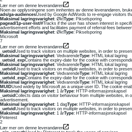
Lær mer om denne leverandøren
Noen av opplysningene som innhentes av denne leverandøren, brukes t
ads/ga-audiences
Used by Google AdWords to re-engage visitors that
Maksimal lagringsvarighet
: Økt
Type
: Pikselsporing
pagead/1p-user-list/#
Tracks if the user has shown interest in speci
advertisement efforts and facilitates payment of referral-fees betwee
Maksimal lagringsvarighet
: Økt
Type
: Pikselsporing
Microsoft
7
Lær mer om denne leverandøren
_uetsid
Used to track visitors on multiple websites, in order to prese
Maksimal lagringsvarighet
: Vedvarende
Type
: HTML lokal lagring
_uetsid_exp
Contains the expiry-date for the cookie with correspond
Maksimal lagringsvarighet
: Vedvarende
Type
: HTML lokal lagring
_uetvid
Used to track visitors on multiple websites, in order to prese
Maksimal lagringsvarighet
: Vedvarende
Type
: HTML lokal lagring
_uetvid_exp
Contains the expiry-date for the cookie with correspond
Maksimal lagringsvarighet
: Vedvarende
Type
: HTML lokal lagring
MUID
Used widely by Microsoft as a unique user ID. The cookie ena
Maksimal lagringsvarighet
: 1 år
Type
: HTTP-informasjonskapsel
_uetsid
Collects data on visitor behaviour from multiple websites, in
advertisement.
Maksimal lagringsvarighet
: 1 dag
Type
: HTTP-informasjonskapsel
_uetvid
Used to track visitors on multiple websites, in order to prese
Maksimal lagringsvarighet
: 1 år
Type
: HTTP-informasjonskapsel
Pinterest
2
Lær mer om denne leverandøren