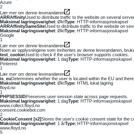
Azure
2
Lær mer om denne leverandøren
ARRAffinity
Used to distribute traffic to the website on several serv
Maksimal lagringsvarighet
: Økt
Type
: HTTP-informasjonskapsel
ARRAffinitySameSite
Used to distribute traffic to the website on se
Maksimal lagringsvarighet
: Økt
Type
: HTTP-informasjonskapsel
Google
1
Lær mer om denne leverandøren
Noen av opplysningene som innhentes av denne leverandøren, brukes t
test_cookie
Used to check if the user's browser supports cookies.
Maksimal lagringsvarighet
: 1 dag
Type
: HTTP-informasjonskapsel
Pinterest
1
Lær mer om denne leverandøren
is_eu
Determines whether the user is located within the EU and theref
Maksimal lagringsvarighet
: Økt
Type
: HTML lokal lagring
floyd.no
1
PHPSESSID
Preserves user session state across page requests.
Maksimal lagringsvarighet
: 1 dag
Type
: HTTP-informasjonskapsel
www.collect.floyd.no
consent.cookiebot.com
2
CookieConsent [x2]
Stores the user's cookie consent state for the 
Maksimal lagringsvarighet
: 1 år
Type
: HTTP-informasjonskapsel
www.floyd.no
5