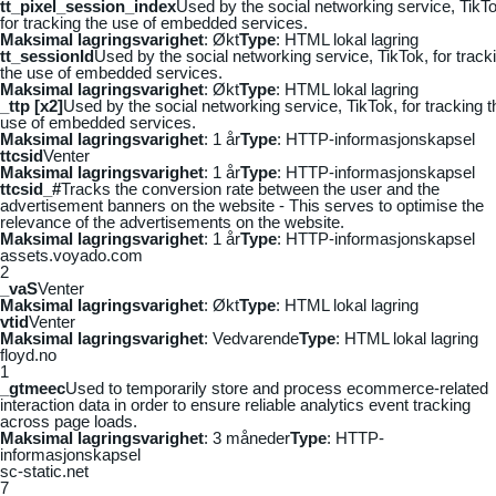
tt_pixel_session_index
Used by the social networking service, TikTo
for tracking the use of embedded services.
Maksimal lagringsvarighet
: Økt
Type
: HTML lokal lagring
tt_sessionId
Used by the social networking service, TikTok, for track
the use of embedded services.
Maksimal lagringsvarighet
: Økt
Type
: HTML lokal lagring
_ttp [x2]
Used by the social networking service, TikTok, for tracking t
use of embedded services.
Maksimal lagringsvarighet
: 1 år
Type
: HTTP-informasjonskapsel
ttcsid
Venter
Maksimal lagringsvarighet
: 1 år
Type
: HTTP-informasjonskapsel
ttcsid_#
Tracks the conversion rate between the user and the
advertisement banners on the website - This serves to optimise the
relevance of the advertisements on the website.
Maksimal lagringsvarighet
: 1 år
Type
: HTTP-informasjonskapsel
assets.voyado.com
2
_vaS
Venter
Maksimal lagringsvarighet
: Økt
Type
: HTML lokal lagring
vtid
Venter
Maksimal lagringsvarighet
: Vedvarende
Type
: HTML lokal lagring
floyd.no
1
_gtmeec
Used to temporarily store and process ecommerce-related
interaction data in order to ensure reliable analytics event tracking
across page loads.
Maksimal lagringsvarighet
: 3 måneder
Type
: HTTP-
informasjonskapsel
sc-static.net
7