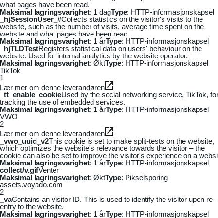
what pages have been read.
Maksimal lagringsvarighet
: 1 dag
Type
: HTTP-informasjonskapsel
_hjSessionUser_#
Collects statistics on the visitor's visits to the
website, such as the number of visits, average time spent on the
website and what pages have been read.
Maksimal lagringsvarighet
: 1 år
Type
: HTTP-informasjonskapsel
_hjTLDTest
Registers statistical data on users' behaviour on the
website. Used for internal analytics by the website operator.
Maksimal lagringsvarighet
: Økt
Type
: HTTP-informasjonskapsel
TikTok
1
Lær mer om denne leverandøren
_tt_enable_cookie
Used by the social networking service, TikTok, fo
tracking the use of embedded services.
Maksimal lagringsvarighet
: 1 år
Type
: HTTP-informasjonskapsel
VWO
2
Lær mer om denne leverandøren
_vwo_uuid_v2
This cookie is set to make split-tests on the website,
which optimizes the website's relevance towards the visitor – the
cookie can also be set to improve the visitor's experience on a websi
Maksimal lagringsvarighet
: 1 år
Type
: HTTP-informasjonskapsel
collect/v.gif
Venter
Maksimal lagringsvarighet
: Økt
Type
: Pikselsporing
assets.voyado.com
2
_va
Contains an visitor ID. This is used to identify the visitor upon re-
entry to the website.
Maksimal lagringsvarighet
: 1 år
Type
: HTTP-informasjonskapsel