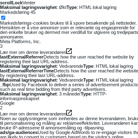
scrollLock
Venter
Maksimal lagringsvarighet
: Økt
Type
: HTML lokal lagring
Markedsføring
45
Markedsførings-cookies brukes til å spore besøkende på nettsteder.
Hensikten er å vise annonser som er relevante og engasjerende for
den enkelte bruker og dermed mer verdifull for utgivere og tredjepart
annonsører.
Meta Platforms, Inc.
3
Lær mer om denne leverandøren
lastExternalReferrer
Detects how the user reached the website by
registering their last URL-address.
Maksimal lagringsvarighet
: Vedvarende
Type
: HTML lokal lagring
lastExternalReferrerTime
Detects how the user reached the websit
by registering their last URL-address.
Maksimal lagringsvarighet
: Vedvarende
Type
: HTML lokal lagring
_fbp
Used by Facebook to deliver a series of advertisement products
such as real time bidding from third party advertisers.
Maksimal lagringsvarighet
: 3 måneder
Type
: HTTP-
informasjonskapsel
Google
2
Lær mer om denne leverandøren
Noen av opplysningene som innhentes av denne leverandøren, bruk
til personalisering og måling av reklameeffektivitet. Leverandøren ka
bruke IP-adressene til annonsemåling og -tilpasning.
ads/ga-audiences
Used by Google AdWords to re-engage visitors th
are likely to convert to customers based on the visitor's online