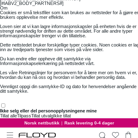
[#IABV2_BODY_PARTNERS#]
Om
Cookies er små tekstfiler som kan brukes av nettsteder for å gjøre e
brukers opplevelse mer effektiv.
Loven sier at vi kan lagre informasjonskapsler på enheten hvis de er
strengt nødvendig for driften av dette området. For alle andre typer
informasjonskapsler trenger vi din tillatelse.
Dette nettstedet bruker forskjellige typer cookies. Noen cookies er la
inn av tredjeparts tjenester som vises på våre sider.
Du kan endre eller oppheve ditt samtykke via
Informasjonskapselerkæring på nettstedet vårt.
Les våre
Retningslinjer for personvern
for å lære mer om hvem vi er,
hvordan du kan nå oss og hvordan vi behandler personlig data.
Vennligst oppgi din samtykke-ID og dato for henvendelser angående
ditt samtykke.
Ikke selg eller del personopplysningene mine
Tillat alle
Tilpass
Tillat utvalg
Ikke tillat
Norsk nettbutikk
|
Rask levering 0-4 dager