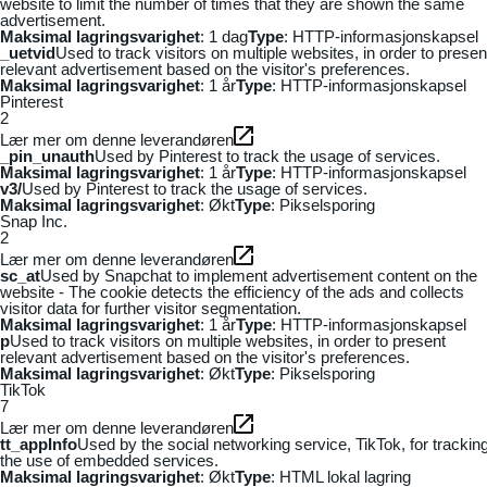
website to limit the number of times that they are shown the same
advertisement.
Maksimal lagringsvarighet
: 1 dag
Type
: HTTP-informasjonskapsel
_uetvid
Used to track visitors on multiple websites, in order to presen
relevant advertisement based on the visitor's preferences.
Maksimal lagringsvarighet
: 1 år
Type
: HTTP-informasjonskapsel
Pinterest
2
Lær mer om denne leverandøren
_pin_unauth
Used by Pinterest to track the usage of services.
Maksimal lagringsvarighet
: 1 år
Type
: HTTP-informasjonskapsel
v3/
Used by Pinterest to track the usage of services.
Maksimal lagringsvarighet
: Økt
Type
: Pikselsporing
Snap Inc.
2
Lær mer om denne leverandøren
sc_at
Used by Snapchat to implement advertisement content on the
website - The cookie detects the efficiency of the ads and collects
visitor data for further visitor segmentation.
Maksimal lagringsvarighet
: 1 år
Type
: HTTP-informasjonskapsel
p
Used to track visitors on multiple websites, in order to present
relevant advertisement based on the visitor's preferences.
Maksimal lagringsvarighet
: Økt
Type
: Pikselsporing
TikTok
7
Lær mer om denne leverandøren
tt_appInfo
Used by the social networking service, TikTok, for trackin
the use of embedded services.
Maksimal lagringsvarighet
: Økt
Type
: HTML lokal lagring