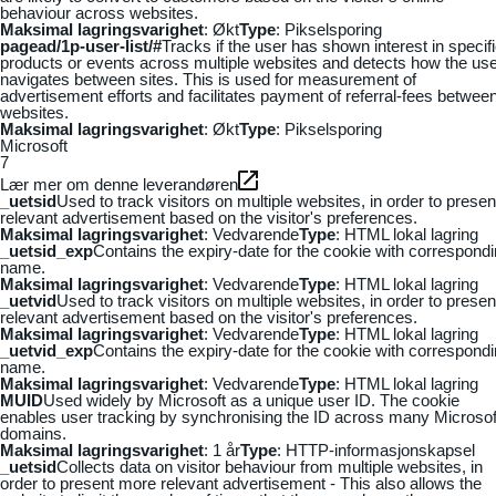
behaviour across websites.
Maksimal lagringsvarighet
: Økt
Type
: Pikselsporing
pagead/1p-user-list/#
Tracks if the user has shown interest in specif
products or events across multiple websites and detects how the us
navigates between sites. This is used for measurement of
advertisement efforts and facilitates payment of referral-fees betwee
websites.
Maksimal lagringsvarighet
: Økt
Type
: Pikselsporing
Microsoft
7
Lær mer om denne leverandøren
_uetsid
Used to track visitors on multiple websites, in order to presen
relevant advertisement based on the visitor's preferences.
Maksimal lagringsvarighet
: Vedvarende
Type
: HTML lokal lagring
_uetsid_exp
Contains the expiry-date for the cookie with correspond
name.
Maksimal lagringsvarighet
: Vedvarende
Type
: HTML lokal lagring
_uetvid
Used to track visitors on multiple websites, in order to presen
relevant advertisement based on the visitor's preferences.
Maksimal lagringsvarighet
: Vedvarende
Type
: HTML lokal lagring
_uetvid_exp
Contains the expiry-date for the cookie with correspond
name.
Maksimal lagringsvarighet
: Vedvarende
Type
: HTML lokal lagring
MUID
Used widely by Microsoft as a unique user ID. The cookie
enables user tracking by synchronising the ID across many Microsof
domains.
Maksimal lagringsvarighet
: 1 år
Type
: HTTP-informasjonskapsel
_uetsid
Collects data on visitor behaviour from multiple websites, in
order to present more relevant advertisement - This also allows the