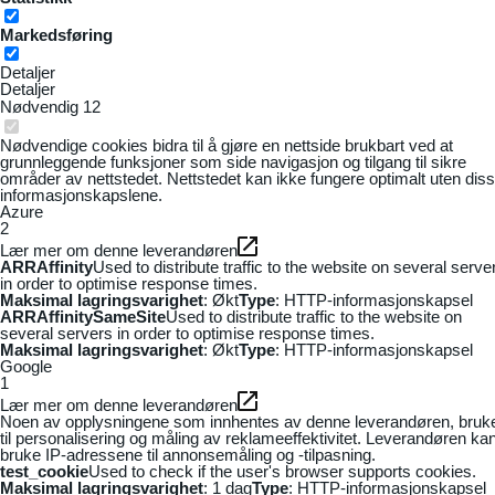
Markedsføring
Detaljer
Detaljer
Nødvendig
12
Nødvendige cookies bidra til å gjøre en nettside brukbart ved at
grunnleggende funksjoner som side navigasjon og tilgang til sikre
områder av nettstedet. Nettstedet kan ikke fungere optimalt uten dis
informasjonskapslene.
Azure
2
Lær mer om denne leverandøren
ARRAffinity
Used to distribute traffic to the website on several serve
in order to optimise response times.
Maksimal lagringsvarighet
: Økt
Type
: HTTP-informasjonskapsel
ARRAffinitySameSite
Used to distribute traffic to the website on
several servers in order to optimise response times.
Maksimal lagringsvarighet
: Økt
Type
: HTTP-informasjonskapsel
Google
1
Lær mer om denne leverandøren
Noen av opplysningene som innhentes av denne leverandøren, bruk
til personalisering og måling av reklameeffektivitet. Leverandøren ka
bruke IP-adressene til annonsemåling og -tilpasning.
test_cookie
Used to check if the user's browser supports cookies.
Maksimal lagringsvarighet
: 1 dag
Type
: HTTP-informasjonskapsel