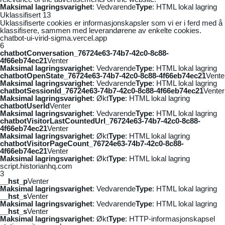
Maksimal lagringsvarighet
: Vedvarende
Type
: HTML lokal lagring
Uklassifisert
13
Uklassifiserte cookies er informasjonskapsler som vi er i ferd med å
klassifisere, sammen med leverandørene av enkelte cookies.
chatbot-ui-virid-sigma.vercel.app
6
chatbotConversation_76724e63-74b7-42c0-8c88-
4f66eb74ec21
Venter
Maksimal lagringsvarighet
: Vedvarende
Type
: HTML lokal lagring
chatbotOpenState_76724e63-74b7-42c0-8c88-4f66eb74ec21
Vente
Maksimal lagringsvarighet
: Vedvarende
Type
: HTML lokal lagring
chatbotSessionId_76724e63-74b7-42c0-8c88-4f66eb74ec21
Venter
Maksimal lagringsvarighet
: Økt
Type
: HTML lokal lagring
chatbotUserId
Venter
Maksimal lagringsvarighet
: Vedvarende
Type
: HTML lokal lagring
chatbotVisitorLastCountedUrl_76724e63-74b7-42c0-8c88-
4f66eb74ec21
Venter
Maksimal lagringsvarighet
: Økt
Type
: HTML lokal lagring
chatbotVisitorPageCount_76724e63-74b7-42c0-8c88-
4f66eb74ec21
Venter
Maksimal lagringsvarighet
: Økt
Type
: HTML lokal lagring
script.historianhq.com
3
__hst_p
Venter
Maksimal lagringsvarighet
: Vedvarende
Type
: HTML lokal lagring
__hst_s
Venter
Maksimal lagringsvarighet
: Vedvarende
Type
: HTML lokal lagring
__hst_s
Venter
Maksimal lagringsvarighet
: Økt
Type
: HTTP-informasjonskapsel