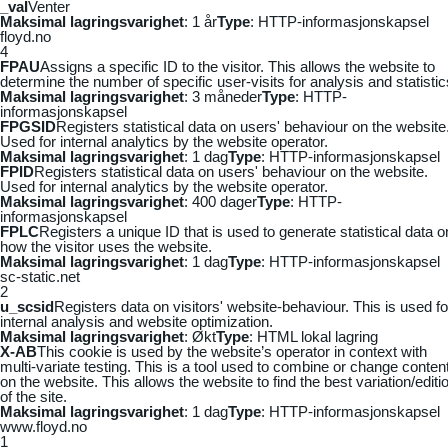
_vaI
Venter
Maksimal lagringsvarighet
: 1 år
Type
: HTTP-informasjonskapsel
floyd.no
4
FPAU
Assigns a specific ID to the visitor. This allows the website to
determine the number of specific user-visits for analysis and statistic
Maksimal lagringsvarighet
: 3 måneder
Type
: HTTP-
informasjonskapsel
FPGSID
Registers statistical data on users' behaviour on the website
Used for internal analytics by the website operator.
Maksimal lagringsvarighet
: 1 dag
Type
: HTTP-informasjonskapsel
FPID
Registers statistical data on users' behaviour on the website.
Used for internal analytics by the website operator.
Maksimal lagringsvarighet
: 400 dager
Type
: HTTP-
informasjonskapsel
FPLC
Registers a unique ID that is used to generate statistical data o
how the visitor uses the website.
Maksimal lagringsvarighet
: 1 dag
Type
: HTTP-informasjonskapsel
sc-static.net
2
u_scsid
Registers data on visitors' website-behaviour. This is used fo
internal analysis and website optimization.
Maksimal lagringsvarighet
: Økt
Type
: HTML lokal lagring
X-AB
This cookie is used by the website’s operator in context with
multi-variate testing. This is a tool used to combine or change conten
on the website. This allows the website to find the best variation/editi
of the site.
Maksimal lagringsvarighet
: 1 dag
Type
: HTTP-informasjonskapsel
www.floyd.no
1