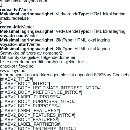
static.onsite.voyado.com
1
redeal-lvd
Venter
Maksimal lagringsvarighet
: Vedvarende
Type
: HTML lokal lagring
static.redeal.se
3
redeal-idfd
Venter
Maksimal lagringsvarighet
: Vedvarende
Type
: HTML lokal lagring
voyado-ccdc
Venter
Maksimal lagringsvarighet
: Økt
Type
: HTML lokal lagring
voyado-initurl
Venter
Maksimal lagringsvarighet
: Økt
Type
: HTML lokal lagring
Samtykke på tvers av domener
2
Ditt samtykke gjelder følgende domener:
Liste over domener ditt samtykke gjelder for:
checkout.floyd.no
www.floyd.no
Informasjonskapselerklæringen ble sist oppdatert 8/3/26 av
Cookiebo
[#IABV2_TITLE#]
[#IABV2_BODY_INTRO#]
[#IABV2_BODY_LEGITIMATE_INTEREST_INTRO#]
[#IABV2_BODY_PREFERENCE_INTRO#]
[#IABV2_LABEL_PURPOSES#]
[#IABV2_BODY_PURPOSES_INTRO#]
[#IABV2_BODY_PURPOSES#]
[#IABV2_LABEL_FEATURES#]
[#IABV2_BODY_FEATURES_INTRO#]
[#IABV2_BODY_FEATURES#]
[#IABV2_LABEL_PARTNERS#]
[#IABV2_BODY_PARTNERS_INTRO#]