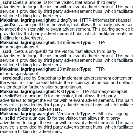
_schn1
Sets a unique ID for the visitor, that allows third party
advertisers to target the visitor with relevant advertisement. This pair
service is provided by third party advertisement hubs, which facilitat
real-time bidding for advertisers.
Maksimal lagringsvarighet
: 1 dag
Type
: HTTP-informasjonskapsel
_scid
Sets a unique ID for the visitor, that allows third party advertise
to target the visitor with relevant advertisement. This pairing service i
provided by third party advertisement hubs, which facilitates real-tim
bidding for advertisers.
Maksimal lagringsvarighet
: 13 måneder
Type
: HTTP-
informasjonskapsel
_scid_r
Sets a unique ID for the visitor, that allows third party
advertisers to target the visitor with relevant advertisement. This pair
service is provided by third party advertisement hubs, which facilitat
real-time bidding for advertisers.
Maksimal lagringsvarighet
: 13 måneder
Type
: HTTP-
informasjonskapsel
_screload
Used by Snapchat to implement advertisement content on
the website - The cookie detects the efficiency of the ads and collect
visitor data for further visitor segmentation.
Maksimal lagringsvarighet
: Økt
Type
: HTTP-informasjonskapsel
u_sclid
Sets a unique ID for the visitor, that allows third party
advertisers to target the visitor with relevant advertisement. This pair
service is provided by third party advertisement hubs, which facilitat
real-time bidding for advertisers.
Maksimal lagringsvarighet
: Vedvarende
Type
: HTML lokal lagring
u_sclid_r
Sets a unique ID for the visitor, that allows third party
advertisers to target the visitor with relevant advertisement. This pair
service is provided by third party advertisement hubs, which facilitat
real-time bidding for advertisers.