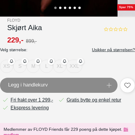
Spar 75%
FLOYD
Skjørt Aika
0.0
star
229
,-
899
,-
rating
Velg størrelse:
Usikker på størrelsen?
XS
S
M
L
XL
XXL
Legg i handlekurv
Fri frakt over 1 299,-
Gratis bytte og enkel retur
Ekspress levering
Medlemmer av FLOYD Friends får 229 poeng på dette kjøpet.
Bli
medlem