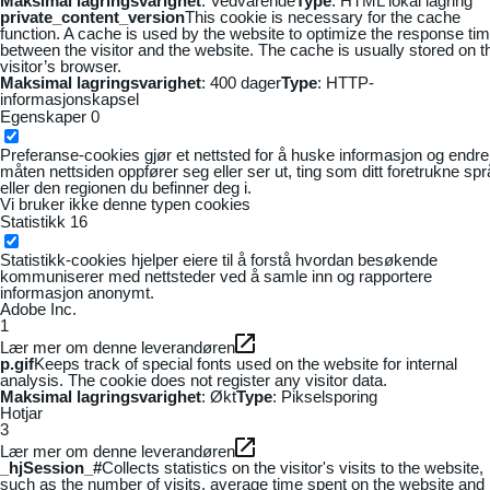
Maksimal lagringsvarighet
: Vedvarende
Type
: HTML lokal lagring
private_content_version
This cookie is necessary for the cache
function. A cache is used by the website to optimize the response ti
between the visitor and the website. The cache is usually stored on t
visitor’s browser.
Maksimal lagringsvarighet
: 400 dager
Type
: HTTP-
informasjonskapsel
Egenskaper
0
Preferanse-cookies gjør et nettsted for å huske informasjon og endre
måten nettsiden oppfører seg eller ser ut, ting som ditt foretrukne sp
eller den regionen du befinner deg i.
Vi bruker ikke denne typen cookies
Statistikk
16
Statistikk-cookies hjelper eiere til å forstå hvordan besøkende
kommuniserer med nettsteder ved å samle inn og rapportere
informasjon anonymt.
Adobe Inc.
1
Lær mer om denne leverandøren
p.gif
Keeps track of special fonts used on the website for internal
analysis. The cookie does not register any visitor data.
Maksimal lagringsvarighet
: Økt
Type
: Pikselsporing
Hotjar
3
Lær mer om denne leverandøren
_hjSession_#
Collects statistics on the visitor's visits to the website,
such as the number of visits, average time spent on the website and