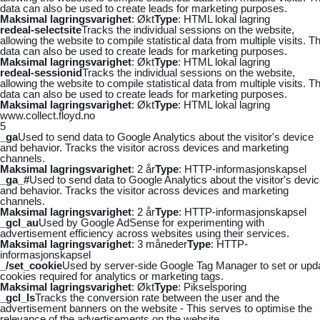
data can also be used to create leads for marketing purposes.
Maksimal lagringsvarighet
: Økt
Type
: HTML lokal lagring
redeal-selectsite
Tracks the individual sessions on the website,
allowing the website to compile statistical data from multiple visits. Th
data can also be used to create leads for marketing purposes.
Maksimal lagringsvarighet
: Økt
Type
: HTML lokal lagring
redeal-sessionid
Tracks the individual sessions on the website,
allowing the website to compile statistical data from multiple visits. Th
data can also be used to create leads for marketing purposes.
Maksimal lagringsvarighet
: Økt
Type
: HTML lokal lagring
www.collect.floyd.no
5
_ga
Used to send data to Google Analytics about the visitor's device
and behavior. Tracks the visitor across devices and marketing
channels.
Maksimal lagringsvarighet
: 2 år
Type
: HTTP-informasjonskapsel
_ga_#
Used to send data to Google Analytics about the visitor's devi
and behavior. Tracks the visitor across devices and marketing
channels.
Maksimal lagringsvarighet
: 2 år
Type
: HTTP-informasjonskapsel
_gcl_au
Used by Google AdSense for experimenting with
advertisement efficiency across websites using their services.
Maksimal lagringsvarighet
: 3 måneder
Type
: HTTP-
informasjonskapsel
_/set_cookie
Used by server-side Google Tag Manager to set or upd
cookies required for analytics or marketing tags.
Maksimal lagringsvarighet
: Økt
Type
: Pikselsporing
_gcl_ls
Tracks the conversion rate between the user and the
advertisement banners on the website - This serves to optimise the
relevance of the advertisements on the website.