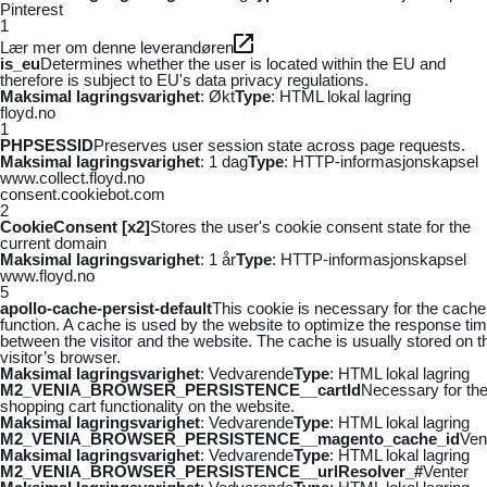
Pinterest
1
Lær mer om denne leverandøren
is_eu
Determines whether the user is located within the EU and
therefore is subject to EU's data privacy regulations.
Maksimal lagringsvarighet
: Økt
Type
: HTML lokal lagring
floyd.no
1
PHPSESSID
Preserves user session state across page requests.
Maksimal lagringsvarighet
: 1 dag
Type
: HTTP-informasjonskapsel
www.collect.floyd.no
consent.cookiebot.com
2
CookieConsent [x2]
Stores the user's cookie consent state for the
current domain
Maksimal lagringsvarighet
: 1 år
Type
: HTTP-informasjonskapsel
www.floyd.no
5
apollo-cache-persist-default
This cookie is necessary for the cache
function. A cache is used by the website to optimize the response ti
between the visitor and the website. The cache is usually stored on t
visitor’s browser.
Maksimal lagringsvarighet
: Vedvarende
Type
: HTML lokal lagring
M2_VENIA_BROWSER_PERSISTENCE__cartId
Necessary for th
shopping cart functionality on the website.
Maksimal lagringsvarighet
: Vedvarende
Type
: HTML lokal lagring
M2_VENIA_BROWSER_PERSISTENCE__magento_cache_id
Ven
Maksimal lagringsvarighet
: Vedvarende
Type
: HTML lokal lagring
M2_VENIA_BROWSER_PERSISTENCE__urlResolver_#
Venter