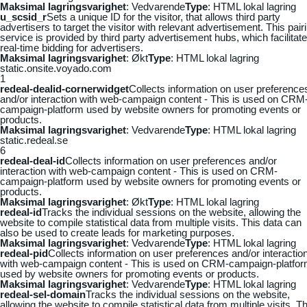
Maksimal lagringsvarighet
: Vedvarende
Type
: HTML lokal lagring
u_scsid_r
Sets a unique ID for the visitor, that allows third party
advertisers to target the visitor with relevant advertisement. This pair
service is provided by third party advertisement hubs, which facilitat
real-time bidding for advertisers.
Maksimal lagringsvarighet
: Økt
Type
: HTML lokal lagring
static.onsite.voyado.com
1
redeal-dealid-cornerwidget
Collects information on user preference
and/or interaction with web-campaign content - This is used on CRM
campaign-platform used by website owners for promoting events or
products.
Maksimal lagringsvarighet
: Vedvarende
Type
: HTML lokal lagring
static.redeal.se
6
redeal-deal-id
Collects information on user preferences and/or
interaction with web-campaign content - This is used on CRM-
campaign-platform used by website owners for promoting events or
products.
Maksimal lagringsvarighet
: Økt
Type
: HTML lokal lagring
redeal-id
Tracks the individual sessions on the website, allowing the
website to compile statistical data from multiple visits. This data can
also be used to create leads for marketing purposes.
Maksimal lagringsvarighet
: Vedvarende
Type
: HTML lokal lagring
redeal-pid
Collects information on user preferences and/or interactio
with web-campaign content - This is used on CRM-campaign-platfo
used by website owners for promoting events or products.
Maksimal lagringsvarighet
: Vedvarende
Type
: HTML lokal lagring
redeal-sel-domain
Tracks the individual sessions on the website,
allowing the website to compile statistical data from multiple visits. Th