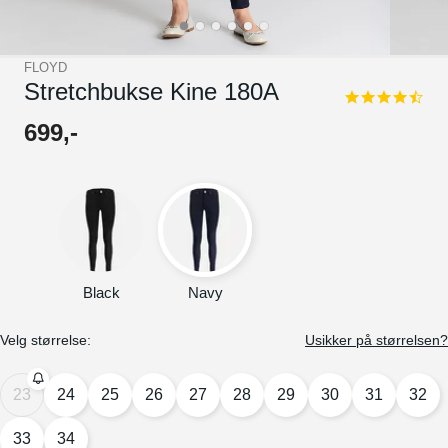
FLOYD
Stretchbukse Kine 180A
4.5
star
699
,-
rating
Black
Navy
Velg størrelse:
Usikker på størrelsen?
23
24
25
26
27
28
29
30
31
32
33
34