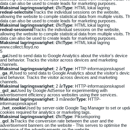
data can also be used to create leads for marketing purposes.
Maksimal lagringsvarighet
: Økt
Type
: HTML lokal lagring
redeal-selectsite
Tracks the individual sessions on the website,
allowing the website to compile statistical data from multiple visits. Th
data can also be used to create leads for marketing purposes.
Maksimal lagringsvarighet
: Økt
Type
: HTML lokal lagring
redeal-sessionid
Tracks the individual sessions on the website,
allowing the website to compile statistical data from multiple visits. Th
data can also be used to create leads for marketing purposes.
Maksimal lagringsvarighet
: Økt
Type
: HTML lokal lagring
www.collect.floyd.no
5
_ga
Used to send data to Google Analytics about the visitor's device
and behavior. Tracks the visitor across devices and marketing
channels.
Maksimal lagringsvarighet
: 2 år
Type
: HTTP-informasjonskapsel
_ga_#
Used to send data to Google Analytics about the visitor's devi
and behavior. Tracks the visitor across devices and marketing
channels.
Maksimal lagringsvarighet
: 2 år
Type
: HTTP-informasjonskapsel
_gcl_au
Used by Google AdSense for experimenting with
advertisement efficiency across websites using their services.
Maksimal lagringsvarighet
: 3 måneder
Type
: HTTP-
informasjonskapsel
_/set_cookie
Used by server-side Google Tag Manager to set or upd
cookies required for analytics or marketing tags.
Maksimal lagringsvarighet
: Økt
Type
: Pikselsporing
_gcl_ls
Tracks the conversion rate between the user and the
advertisement banners on the website - This serves to optimise the
relevance of the advertisements on the website.