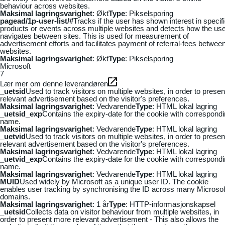
behaviour across websites.
Maksimal lagringsvarighet
: Økt
Type
: Pikselsporing
pagead/1p-user-list/#
Tracks if the user has shown interest in specif
products or events across multiple websites and detects how the us
navigates between sites. This is used for measurement of
advertisement efforts and facilitates payment of referral-fees betwee
websites.
Maksimal lagringsvarighet
: Økt
Type
: Pikselsporing
Microsoft
7
Lær mer om denne leverandøren
_uetsid
Used to track visitors on multiple websites, in order to presen
relevant advertisement based on the visitor's preferences.
Maksimal lagringsvarighet
: Vedvarende
Type
: HTML lokal lagring
_uetsid_exp
Contains the expiry-date for the cookie with correspond
name.
Maksimal lagringsvarighet
: Vedvarende
Type
: HTML lokal lagring
_uetvid
Used to track visitors on multiple websites, in order to presen
relevant advertisement based on the visitor's preferences.
Maksimal lagringsvarighet
: Vedvarende
Type
: HTML lokal lagring
_uetvid_exp
Contains the expiry-date for the cookie with correspond
name.
Maksimal lagringsvarighet
: Vedvarende
Type
: HTML lokal lagring
MUID
Used widely by Microsoft as a unique user ID. The cookie
enables user tracking by synchronising the ID across many Microsof
domains.
Maksimal lagringsvarighet
: 1 år
Type
: HTTP-informasjonskapsel
_uetsid
Collects data on visitor behaviour from multiple websites, in
order to present more relevant advertisement - This also allows the