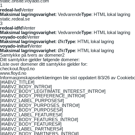
static.onsite.voyado.com
1
redeal-lvd
Venter
Maksimal lagringsvarighet
: Vedvarende
Type
: HTML lokal lagring
static.redeal.se
3
redeal-idfd
Venter
Maksimal lagringsvarighet
: Vedvarende
Type
: HTML lokal lagring
voyado-ccdc
Venter
Maksimal lagringsvarighet
: Økt
Type
: HTML lokal lagring
voyado-initurl
Venter
Maksimal lagringsvarighet
: Økt
Type
: HTML lokal lagring
Samtykke på tvers av domener
2
Ditt samtykke gjelder følgende domener:
Liste over domener ditt samtykke gjelder for:
checkout.floyd.no
www.floyd.no
Informasjonskapselerklæringen ble sist oppdatert 8/3/26 av
Cookiebo
[#IABV2_TITLE#]
[#IABV2_BODY_INTRO#]
[#IABV2_BODY_LEGITIMATE_INTEREST_INTRO#]
[#IABV2_BODY_PREFERENCE_INTRO#]
[#IABV2_LABEL_PURPOSES#]
[#IABV2_BODY_PURPOSES_INTRO#]
[#IABV2_BODY_PURPOSES#]
[#IABV2_LABEL_FEATURES#]
[#IABV2_BODY_FEATURES_INTRO#]
[#IABV2_BODY_FEATURES#]
[#IABV2_LABEL_PARTNERS#]
[#IABV2_BODY_PARTNERS_INTRO#]