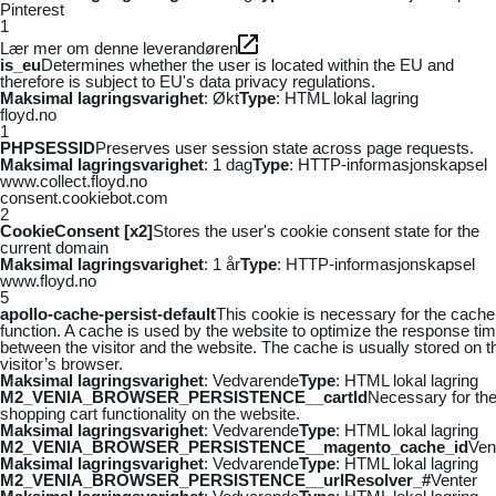
Pinterest
1
Lær mer om denne leverandøren
is_eu
Determines whether the user is located within the EU and
therefore is subject to EU's data privacy regulations.
Maksimal lagringsvarighet
: Økt
Type
: HTML lokal lagring
floyd.no
1
PHPSESSID
Preserves user session state across page requests.
Maksimal lagringsvarighet
: 1 dag
Type
: HTTP-informasjonskapsel
www.collect.floyd.no
consent.cookiebot.com
2
CookieConsent [x2]
Stores the user's cookie consent state for the
current domain
Maksimal lagringsvarighet
: 1 år
Type
: HTTP-informasjonskapsel
www.floyd.no
5
apollo-cache-persist-default
This cookie is necessary for the cache
function. A cache is used by the website to optimize the response ti
between the visitor and the website. The cache is usually stored on t
visitor’s browser.
Maksimal lagringsvarighet
: Vedvarende
Type
: HTML lokal lagring
M2_VENIA_BROWSER_PERSISTENCE__cartId
Necessary for th
shopping cart functionality on the website.
Maksimal lagringsvarighet
: Vedvarende
Type
: HTML lokal lagring
M2_VENIA_BROWSER_PERSISTENCE__magento_cache_id
Ven
Maksimal lagringsvarighet
: Vedvarende
Type
: HTML lokal lagring
M2_VENIA_BROWSER_PERSISTENCE__urlResolver_#
Venter