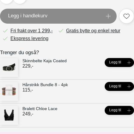
Legg i handlekurv
Fri frakt over 1 299,-
Gratis bytte og enkel retur
Ekspress levering
Trenger du også?
Skinnbelte Kaja Coated
Legg til
229
,-
Hårstrikk Bundle 8 - 4pk
Legg til
115
,-
Bralett Chloe Lace
Legg til
249
,-