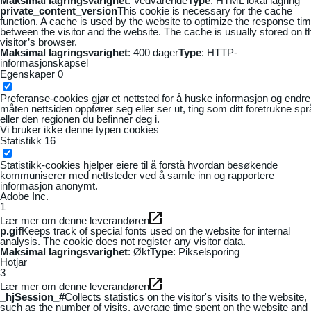
Maksimal lagringsvarighet
: Vedvarende
Type
: HTML lokal lagring
private_content_version
This cookie is necessary for the cache
function. A cache is used by the website to optimize the response ti
between the visitor and the website. The cache is usually stored on t
visitor’s browser.
Maksimal lagringsvarighet
: 400 dager
Type
: HTTP-
informasjonskapsel
Egenskaper
0
Preferanse-cookies gjør et nettsted for å huske informasjon og endre
måten nettsiden oppfører seg eller ser ut, ting som ditt foretrukne sp
eller den regionen du befinner deg i.
Vi bruker ikke denne typen cookies
Statistikk
16
Statistikk-cookies hjelper eiere til å forstå hvordan besøkende
kommuniserer med nettsteder ved å samle inn og rapportere
informasjon anonymt.
Adobe Inc.
1
Lær mer om denne leverandøren
p.gif
Keeps track of special fonts used on the website for internal
analysis. The cookie does not register any visitor data.
Maksimal lagringsvarighet
: Økt
Type
: Pikselsporing
Hotjar
3
Lær mer om denne leverandøren
_hjSession_#
Collects statistics on the visitor's visits to the website,
such as the number of visits, average time spent on the website and