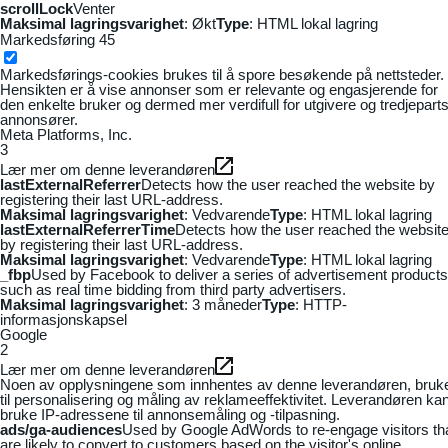
scrollLock
Venter
Maksimal lagringsvarighet
: Økt
Type
: HTML lokal lagring
Markedsføring
45
Markedsførings-cookies brukes til å spore besøkende på nettsteder.
Hensikten er å vise annonser som er relevante og engasjerende for
den enkelte bruker og dermed mer verdifull for utgivere og tredjepart
annonsører.
Meta Platforms, Inc.
3
Lær mer om denne leverandøren
lastExternalReferrer
Detects how the user reached the website by
registering their last URL-address.
Maksimal lagringsvarighet
: Vedvarende
Type
: HTML lokal lagring
lastExternalReferrerTime
Detects how the user reached the websit
by registering their last URL-address.
Maksimal lagringsvarighet
: Vedvarende
Type
: HTML lokal lagring
_fbp
Used by Facebook to deliver a series of advertisement products
such as real time bidding from third party advertisers.
Maksimal lagringsvarighet
: 3 måneder
Type
: HTTP-
informasjonskapsel
Google
2
Lær mer om denne leverandøren
Noen av opplysningene som innhentes av denne leverandøren, bruk
til personalisering og måling av reklameeffektivitet. Leverandøren ka
bruke IP-adressene til annonsemåling og -tilpasning.
ads/ga-audiences
Used by Google AdWords to re-engage visitors th
are likely to convert to customers based on the visitor's online