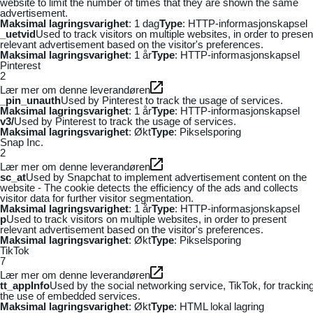
website to limit the number of times that they are shown the same
advertisement.
Maksimal lagringsvarighet
: 1 dag
Type
: HTTP-informasjonskapsel
_uetvid
Used to track visitors on multiple websites, in order to presen
relevant advertisement based on the visitor's preferences.
Maksimal lagringsvarighet
: 1 år
Type
: HTTP-informasjonskapsel
Pinterest
2
Lær mer om denne leverandøren
_pin_unauth
Used by Pinterest to track the usage of services.
Maksimal lagringsvarighet
: 1 år
Type
: HTTP-informasjonskapsel
v3/
Used by Pinterest to track the usage of services.
Maksimal lagringsvarighet
: Økt
Type
: Pikselsporing
Snap Inc.
2
Lær mer om denne leverandøren
sc_at
Used by Snapchat to implement advertisement content on the
website - The cookie detects the efficiency of the ads and collects
visitor data for further visitor segmentation.
Maksimal lagringsvarighet
: 1 år
Type
: HTTP-informasjonskapsel
p
Used to track visitors on multiple websites, in order to present
relevant advertisement based on the visitor's preferences.
Maksimal lagringsvarighet
: Økt
Type
: Pikselsporing
TikTok
7
Lær mer om denne leverandøren
tt_appInfo
Used by the social networking service, TikTok, for trackin
the use of embedded services.
Maksimal lagringsvarighet
: Økt
Type
: HTML lokal lagring