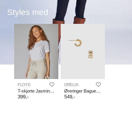
Styles med
FLOYD
ORELIA
T-skjorte Jasmine V-neck
Øreringer Baguette & Pearl Mini
399
,-
549
,-