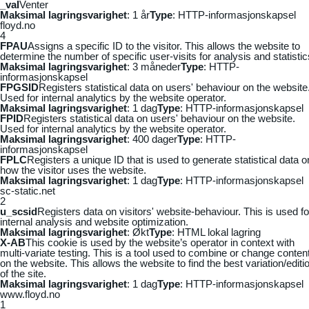
_vaI
Venter
Maksimal lagringsvarighet
: 1 år
Type
: HTTP-informasjonskapsel
floyd.no
4
FPAU
Assigns a specific ID to the visitor. This allows the website to
determine the number of specific user-visits for analysis and statistic
Maksimal lagringsvarighet
: 3 måneder
Type
: HTTP-
informasjonskapsel
FPGSID
Registers statistical data on users' behaviour on the website
Used for internal analytics by the website operator.
Maksimal lagringsvarighet
: 1 dag
Type
: HTTP-informasjonskapsel
FPID
Registers statistical data on users' behaviour on the website.
Used for internal analytics by the website operator.
Maksimal lagringsvarighet
: 400 dager
Type
: HTTP-
informasjonskapsel
FPLC
Registers a unique ID that is used to generate statistical data o
how the visitor uses the website.
Maksimal lagringsvarighet
: 1 dag
Type
: HTTP-informasjonskapsel
sc-static.net
2
u_scsid
Registers data on visitors' website-behaviour. This is used fo
internal analysis and website optimization.
Maksimal lagringsvarighet
: Økt
Type
: HTML lokal lagring
X-AB
This cookie is used by the website’s operator in context with
multi-variate testing. This is a tool used to combine or change conten
on the website. This allows the website to find the best variation/editi
of the site.
Maksimal lagringsvarighet
: 1 dag
Type
: HTTP-informasjonskapsel
www.floyd.no
1