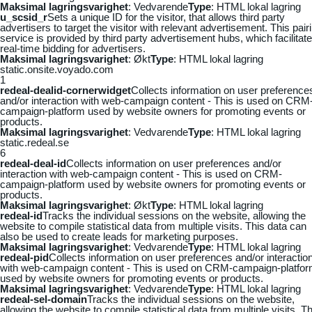
Maksimal lagringsvarighet
: Vedvarende
Type
: HTML lokal lagring
u_scsid_r
Sets a unique ID for the visitor, that allows third party
advertisers to target the visitor with relevant advertisement. This pair
service is provided by third party advertisement hubs, which facilitat
real-time bidding for advertisers.
Maksimal lagringsvarighet
: Økt
Type
: HTML lokal lagring
static.onsite.voyado.com
1
redeal-dealid-cornerwidget
Collects information on user preference
and/or interaction with web-campaign content - This is used on CRM
campaign-platform used by website owners for promoting events or
products.
Maksimal lagringsvarighet
: Vedvarende
Type
: HTML lokal lagring
static.redeal.se
6
redeal-deal-id
Collects information on user preferences and/or
interaction with web-campaign content - This is used on CRM-
campaign-platform used by website owners for promoting events or
products.
Maksimal lagringsvarighet
: Økt
Type
: HTML lokal lagring
redeal-id
Tracks the individual sessions on the website, allowing the
website to compile statistical data from multiple visits. This data can
also be used to create leads for marketing purposes.
Maksimal lagringsvarighet
: Vedvarende
Type
: HTML lokal lagring
redeal-pid
Collects information on user preferences and/or interactio
with web-campaign content - This is used on CRM-campaign-platfo
used by website owners for promoting events or products.
Maksimal lagringsvarighet
: Vedvarende
Type
: HTML lokal lagring
redeal-sel-domain
Tracks the individual sessions on the website,
allowing the website to compile statistical data from multiple visits. Th