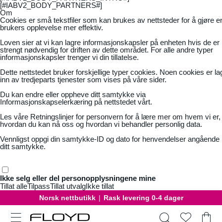
[#IABV2_BODY_PARTNERS#]
Om
Cookies er små tekstfiler som kan brukes av nettsteder for å gjøre e
brukers opplevelse mer effektiv.
Loven sier at vi kan lagre informasjonskapsler på enheten hvis de er
strengt nødvendig for driften av dette området. For alle andre typer
informasjonskapsler trenger vi din tillatelse.
Dette nettstedet bruker forskjellige typer cookies. Noen cookies er la
inn av tredjeparts tjenester som vises på våre sider.
Du kan endre eller oppheve ditt samtykke via
Informasjonskapselerkæring på nettstedet vårt.
Les våre
Retningslinjer for personvern
for å lære mer om hvem vi er,
hvordan du kan nå oss og hvordan vi behandler personlig data.
Vennligst oppgi din samtykke-ID og dato for henvendelser angående
ditt samtykke.
Ikke selg eller del personopplysningene mine
Tillat alle
Tilpass
Tillat utvalg
Ikke tillat
Norsk nettbutikk
|
Rask levering 0-4 dager