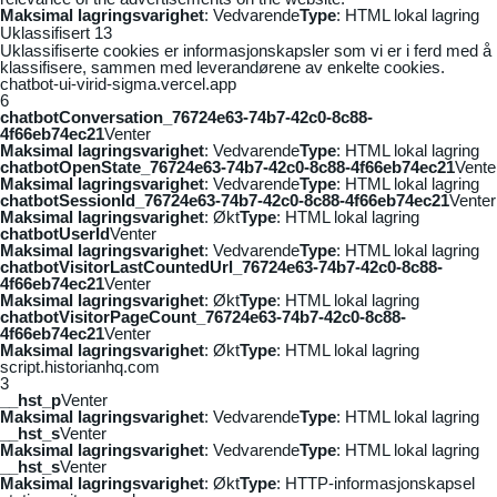
Maksimal lagringsvarighet
: Vedvarende
Type
: HTML lokal lagring
Uklassifisert
13
Uklassifiserte cookies er informasjonskapsler som vi er i ferd med å
klassifisere, sammen med leverandørene av enkelte cookies.
chatbot-ui-virid-sigma.vercel.app
6
chatbotConversation_76724e63-74b7-42c0-8c88-
4f66eb74ec21
Venter
Maksimal lagringsvarighet
: Vedvarende
Type
: HTML lokal lagring
chatbotOpenState_76724e63-74b7-42c0-8c88-4f66eb74ec21
Vente
Maksimal lagringsvarighet
: Vedvarende
Type
: HTML lokal lagring
chatbotSessionId_76724e63-74b7-42c0-8c88-4f66eb74ec21
Venter
Maksimal lagringsvarighet
: Økt
Type
: HTML lokal lagring
chatbotUserId
Venter
Maksimal lagringsvarighet
: Vedvarende
Type
: HTML lokal lagring
chatbotVisitorLastCountedUrl_76724e63-74b7-42c0-8c88-
4f66eb74ec21
Venter
Maksimal lagringsvarighet
: Økt
Type
: HTML lokal lagring
chatbotVisitorPageCount_76724e63-74b7-42c0-8c88-
4f66eb74ec21
Venter
Maksimal lagringsvarighet
: Økt
Type
: HTML lokal lagring
script.historianhq.com
3
__hst_p
Venter
Maksimal lagringsvarighet
: Vedvarende
Type
: HTML lokal lagring
__hst_s
Venter
Maksimal lagringsvarighet
: Vedvarende
Type
: HTML lokal lagring
__hst_s
Venter
Maksimal lagringsvarighet
: Økt
Type
: HTTP-informasjonskapsel