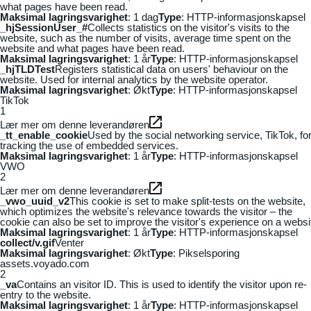
what pages have been read.
Maksimal lagringsvarighet
: 1 dag
Type
: HTTP-informasjonskapsel
_hjSessionUser_#
Collects statistics on the visitor's visits to the
website, such as the number of visits, average time spent on the
website and what pages have been read.
Maksimal lagringsvarighet
: 1 år
Type
: HTTP-informasjonskapsel
_hjTLDTest
Registers statistical data on users' behaviour on the
website. Used for internal analytics by the website operator.
Maksimal lagringsvarighet
: Økt
Type
: HTTP-informasjonskapsel
TikTok
1
Lær mer om denne leverandøren
_tt_enable_cookie
Used by the social networking service, TikTok, fo
tracking the use of embedded services.
Maksimal lagringsvarighet
: 1 år
Type
: HTTP-informasjonskapsel
VWO
2
Lær mer om denne leverandøren
_vwo_uuid_v2
This cookie is set to make split-tests on the website,
which optimizes the website's relevance towards the visitor – the
cookie can also be set to improve the visitor's experience on a websi
Maksimal lagringsvarighet
: 1 år
Type
: HTTP-informasjonskapsel
collect/v.gif
Venter
Maksimal lagringsvarighet
: Økt
Type
: Pikselsporing
assets.voyado.com
2
_va
Contains an visitor ID. This is used to identify the visitor upon re-
entry to the website.
Maksimal lagringsvarighet
: 1 år
Type
: HTTP-informasjonskapsel