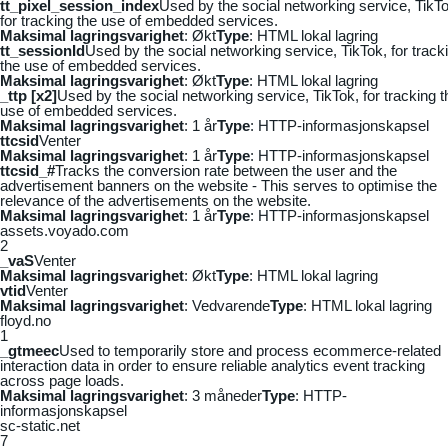
tt_pixel_session_index
Used by the social networking service, TikTo
for tracking the use of embedded services.
Maksimal lagringsvarighet
: Økt
Type
: HTML lokal lagring
tt_sessionId
Used by the social networking service, TikTok, for track
the use of embedded services.
Maksimal lagringsvarighet
: Økt
Type
: HTML lokal lagring
_ttp [x2]
Used by the social networking service, TikTok, for tracking t
use of embedded services.
Maksimal lagringsvarighet
: 1 år
Type
: HTTP-informasjonskapsel
ttcsid
Venter
Maksimal lagringsvarighet
: 1 år
Type
: HTTP-informasjonskapsel
ttcsid_#
Tracks the conversion rate between the user and the
advertisement banners on the website - This serves to optimise the
relevance of the advertisements on the website.
Maksimal lagringsvarighet
: 1 år
Type
: HTTP-informasjonskapsel
assets.voyado.com
2
_vaS
Venter
Maksimal lagringsvarighet
: Økt
Type
: HTML lokal lagring
vtid
Venter
Maksimal lagringsvarighet
: Vedvarende
Type
: HTML lokal lagring
floyd.no
1
_gtmeec
Used to temporarily store and process ecommerce-related
interaction data in order to ensure reliable analytics event tracking
across page loads.
Maksimal lagringsvarighet
: 3 måneder
Type
: HTTP-
informasjonskapsel
sc-static.net
7