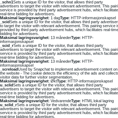
_schn1
Sets a unique ID for the visitor, that allows third party
advertisers to target the visitor with relevant advertisement. This pair
service is provided by third party advertisement hubs, which facilitat
real-time bidding for advertisers.
Maksimal lagringsvarighet
: 1 dag
Type
: HTTP-informasjonskapsel
_scid
Sets a unique ID for the visitor, that allows third party advertise
to target the visitor with relevant advertisement. This pairing service i
provided by third party advertisement hubs, which facilitates real-tim
bidding for advertisers.
Maksimal lagringsvarighet
: 13 måneder
Type
: HTTP-
informasjonskapsel
_scid_r
Sets a unique ID for the visitor, that allows third party
advertisers to target the visitor with relevant advertisement. This pair
service is provided by third party advertisement hubs, which facilitat
real-time bidding for advertisers.
Maksimal lagringsvarighet
: 13 måneder
Type
: HTTP-
informasjonskapsel
_screload
Used by Snapchat to implement advertisement content on
the website - The cookie detects the efficiency of the ads and collect
visitor data for further visitor segmentation.
Maksimal lagringsvarighet
: Økt
Type
: HTTP-informasjonskapsel
u_sclid
Sets a unique ID for the visitor, that allows third party
advertisers to target the visitor with relevant advertisement. This pair
service is provided by third party advertisement hubs, which facilitat
real-time bidding for advertisers.
Maksimal lagringsvarighet
: Vedvarende
Type
: HTML lokal lagring
u_sclid_r
Sets a unique ID for the visitor, that allows third party
advertisers to target the visitor with relevant advertisement. This pair
service is provided by third party advertisement hubs, which facilitat
real-time bidding for advertisers.