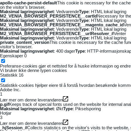
apollo-cache-persist-default
This cookie is necessary for the cache
on the visitor’s browser.
Maksimal lagringsvarighet
: Vedvarende
Type
: HTML lokal lagring
M2_VENIA_BROWSER_PERSISTENCE__cartId
Necessary for the 
Maksimal lagringsvarighet
: Vedvarende
Type
: HTML lokal lagring
M2_VENIA_BROWSER_PERSISTENCE__magento_cache_id
Ven
Maksimal lagringsvarighet
: Vedvarende
Type
: HTML lokal lagring
M2_VENIA_BROWSER_PERSISTENCE__urlResolver_#
Venter
Maksimal lagringsvarighet
: Vedvarende
Type
: HTML lokal lagring
private_content_version
This cookie is necessary for the cache fun
visitor’s browser.
Maksimal lagringsvarighet
: 400 dager
Type
: HTTP-informasjonskap
Egenskaper
0
Preferanse-cookies gjør et nettsted for å huske informasjon og endrer 
Vi bruker ikke denne typen cookies
Statistikk
16
Statistikk-cookies hjelper eiere til å forstå hvordan besøkende kom
Adobe Inc.
1
Lær mer om denne leverandøren
p.gif
Keeps track of special fonts used on the website for internal anal
Maksimal lagringsvarighet
: Økt
Type
: Pikselsporing
Hotjar
3
Lær mer om denne leverandøren
_hjSession_#
Collects statistics on the visitor's visits to the webs