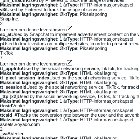
_pin_unauth
Used by Pinterest to track the usage of services.
Maksimal lagringsvarighet
: 1 år
Type
: HTTP-informasjonskapsel
v3/
Used by Pinterest to track the usage of services.
Maksimal lagringsvarighet
: Økt
Type
: Pikselsporing
Snap Inc.
2
Lær mer om denne leverandøren
sc_at
Used by Snapchat to implement advertisement content on the webs
Maksimal lagringsvarighet
: 1 år
Type
: HTTP-informasjonskapsel
p
Used to track visitors on multiple websites, in order to present rele
Maksimal lagringsvarighet
: Økt
Type
: Pikselsporing
TikTok
7
Lær mer om denne leverandøren
tt_appInfo
Used by the social networking service, TikTok, for tracki
Maksimal lagringsvarighet
: Økt
Type
: HTML lokal lagring
tt_pixel_session_index
Used by the social networking service, TikTo
Maksimal lagringsvarighet
: Økt
Type
: HTML lokal lagring
tt_sessionId
Used by the social networking service, TikTok, for trac
Maksimal lagringsvarighet
: Økt
Type
: HTML lokal lagring
_ttp [x2]
Used by the social networking service, TikTok, for tracking
Maksimal lagringsvarighet
: 1 år
Type
: HTTP-informasjonskapsel
ttcsid
Venter
Maksimal lagringsvarighet
: 1 år
Type
: HTTP-informasjonskapsel
ttcsid_#
Tracks the conversion rate between the user and the adverti
Maksimal lagringsvarighet
: 1 år
Type
: HTTP-informasjonskapsel
assets.voyado.com
2
_vaS
Venter
Maksimal lagringsvarighet
: Økt
Type
: HTML lokal lagring