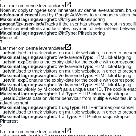
Lær mer om denne leverandøren
Noen av opplysningene som innhentes av denne leverandøren, brukes t
ads/ga-audiences
Used by Google AdWords to re-engage visitors that
Maksimal lagringsvarighet
: Økt
Type
: Pikselsporing
pagead/1p-user-list/#
Tracks if the user has shown interest in speci
advertisement efforts and facilitates payment of referral-fees betwee
Maksimal lagringsvarighet
: Økt
Type
: Pikselsporing
Microsoft
7
Lær mer om denne leverandøren
_uetsid
Used to track visitors on multiple websites, in order to prese
Maksimal lagringsvarighet
: Vedvarende
Type
: HTML lokal lagring
_uetsid_exp
Contains the expiry-date for the cookie with correspond
Maksimal lagringsvarighet
: Vedvarende
Type
: HTML lokal lagring
_uetvid
Used to track visitors on multiple websites, in order to prese
Maksimal lagringsvarighet
: Vedvarende
Type
: HTML lokal lagring
_uetvid_exp
Contains the expiry-date for the cookie with correspond
Maksimal lagringsvarighet
: Vedvarende
Type
: HTML lokal lagring
MUID
Used widely by Microsoft as a unique user ID. The cookie ena
Maksimal lagringsvarighet
: 1 år
Type
: HTTP-informasjonskapsel
_uetsid
Collects data on visitor behaviour from multiple websites, in
advertisement.
Maksimal lagringsvarighet
: 1 dag
Type
: HTTP-informasjonskapsel
_uetvid
Used to track visitors on multiple websites, in order to prese
Maksimal lagringsvarighet
: 1 år
Type
: HTTP-informasjonskapsel
Pinterest
2
Lær mer om denne leverandøren