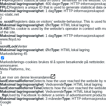
FPID
Registers statistical data on users' behaviour on the website. Us
Maksimal lagringsvarighet
: 400 dager
Type
: HTTP-informasjonskap
FPLC
Registers a unique ID that is used to generate statistical data 
Maksimal lagringsvarighet
: 1 dag
Type
: HTTP-informasjonskapsel
sc-static.net
2
u_scsid
Registers data on visitors' website-behaviour. This is used fo
Maksimal lagringsvarighet
: Økt
Type
: HTML lokal lagring
X-AB
This cookie is used by the website’s operator in context with mul
of the site.
Maksimal lagringsvarighet
: 1 dag
Type
: HTTP-informasjonskapsel
www.floyd.no
1
scrollLock
Venter
Maksimal lagringsvarighet
: Økt
Type
: HTML lokal lagring
Markedsføring
45
Markedsførings-cookies brukes til å spore besøkende på nettsteder. 
annonsører.
Meta Platforms, Inc.
3
Lær mer om denne leverandøren
lastExternalReferrer
Detects how the user reached the website by re
Maksimal lagringsvarighet
: Vedvarende
Type
: HTML lokal lagring
lastExternalReferrerTime
Detects how the user reached the website 
Maksimal lagringsvarighet
: Vedvarende
Type
: HTML lokal lagring
_fbp
Used by Facebook to deliver a series of advertisement products s
Maksimal lagringsvarighet
: 3 måneder
Type
: HTTP-informasjonska
Google
2