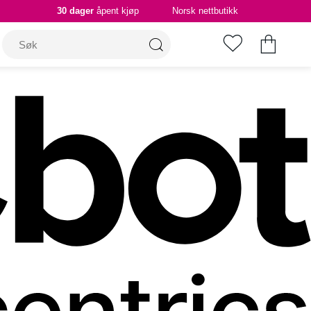
30 dager
åpent kjøp
Norsk nettbutikk