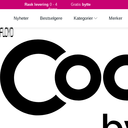
Rask levering
0 - 4
Gratis
bytte
dager
Nyheter
Bestselgere
Kategorier
Merker