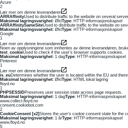
Azure
2
Lær mer om denne leverandøren
ARRAffinity
Used to distribute traffic to the website on several serv
Maksimal lagringsvarighet
: Økt
Type
: HTTP-informasjonskapsel
ARRAffinitySameSite
Used to distribute traffic to the website on se
Maksimal lagringsvarighet
: Økt
Type
: HTTP-informasjonskapsel
Google
1
Lær mer om denne leverandøren
Noen av opplysningene som innhentes av denne leverandøren, brukes t
test_cookie
Used to check if the user's browser supports cookies.
Maksimal lagringsvarighet
: 1 dag
Type
: HTTP-informasjonskapsel
Pinterest
1
Lær mer om denne leverandøren
is_eu
Determines whether the user is located within the EU and theref
Maksimal lagringsvarighet
: Økt
Type
: HTML lokal lagring
floyd.no
1
PHPSESSID
Preserves user session state across page requests.
Maksimal lagringsvarighet
: 1 dag
Type
: HTTP-informasjonskapsel
www.collect.floyd.no
consent.cookiebot.com
2
CookieConsent [x2]
Stores the user's cookie consent state for the 
Maksimal lagringsvarighet
: 1 år
Type
: HTTP-informasjonskapsel
www.floyd.no
5