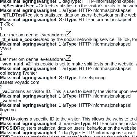
Maksimal lagringsvarighet
: 1 dag
Type
: HTTP-informasjonskapsel
_hjSessionUser_#
Collects statistics on the visitor's visits to the
Maksimal lagringsvarighet
: 1 år
Type
: HTTP-informasjonskapsel
_hjTLDTest
Registers statistical data on users' behaviour on the webs
Maksimal lagringsvarighet
: Økt
Type
: HTTP-informasjonskapsel
TikTok
1
Lær mer om denne leverandøren
_tt_enable_cookie
Used by the social networking service, TikTok, fo
Maksimal lagringsvarighet
: 1 år
Type
: HTTP-informasjonskapsel
VWO
2
Lær mer om denne leverandøren
_vwo_uuid_v2
This cookie is set to make split-tests on the website,
Maksimal lagringsvarighet
: 1 år
Type
: HTTP-informasjonskapsel
collect/v.gif
Venter
Maksimal lagringsvarighet
: Økt
Type
: Pikselsporing
assets.voyado.com
2
_va
Contains an visitor ID. This is used to identify the visitor upon re-
Maksimal lagringsvarighet
: 1 år
Type
: HTTP-informasjonskapsel
_vaI
Venter
Maksimal lagringsvarighet
: 1 år
Type
: HTTP-informasjonskapsel
floyd.no
4
FPAU
Assigns a specific ID to the visitor. This allows the website to 
Maksimal lagringsvarighet
: 3 måneder
Type
: HTTP-informasjonska
FPGSID
Registers statistical data on users' behaviour on the website.
Maksimal lagringsvarighet
: 1 dag
Type
: HTTP-informasjonskapsel