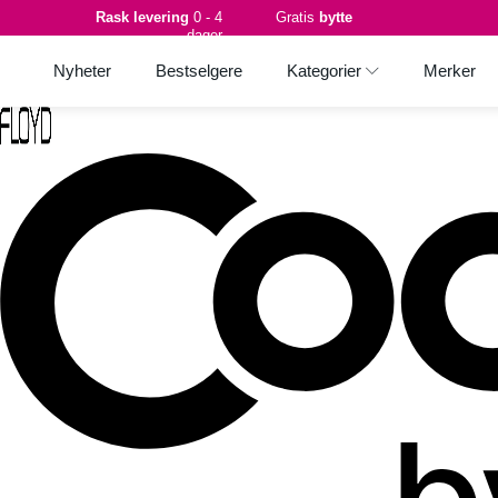
Rask levering
0 - 4
Gratis
bytte
dager
Nyheter
Bestselgere
Kategorier
Merker