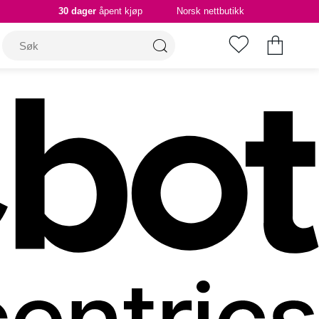
30 dager
åpent kjøp
Norsk nettbutikk