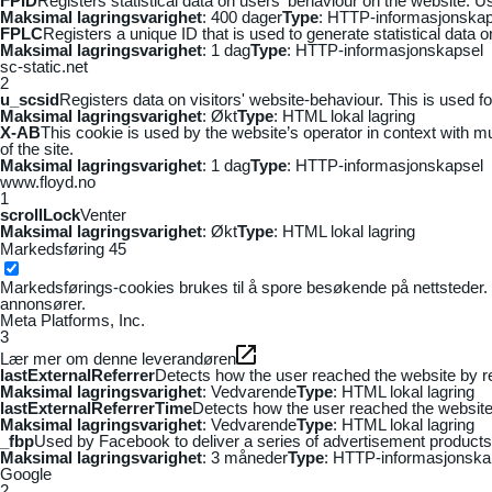
FPID
Registers statistical data on users' behaviour on the website. Us
Maksimal lagringsvarighet
: 400 dager
Type
: HTTP-informasjonskap
FPLC
Registers a unique ID that is used to generate statistical data 
Maksimal lagringsvarighet
: 1 dag
Type
: HTTP-informasjonskapsel
sc-static.net
2
u_scsid
Registers data on visitors' website-behaviour. This is used fo
Maksimal lagringsvarighet
: Økt
Type
: HTML lokal lagring
X-AB
This cookie is used by the website’s operator in context with mul
of the site.
Maksimal lagringsvarighet
: 1 dag
Type
: HTTP-informasjonskapsel
www.floyd.no
1
scrollLock
Venter
Maksimal lagringsvarighet
: Økt
Type
: HTML lokal lagring
Markedsføring
45
Markedsførings-cookies brukes til å spore besøkende på nettsteder. 
annonsører.
Meta Platforms, Inc.
3
Lær mer om denne leverandøren
lastExternalReferrer
Detects how the user reached the website by re
Maksimal lagringsvarighet
: Vedvarende
Type
: HTML lokal lagring
lastExternalReferrerTime
Detects how the user reached the website 
Maksimal lagringsvarighet
: Vedvarende
Type
: HTML lokal lagring
_fbp
Used by Facebook to deliver a series of advertisement products s
Maksimal lagringsvarighet
: 3 måneder
Type
: HTTP-informasjonska
Google
2