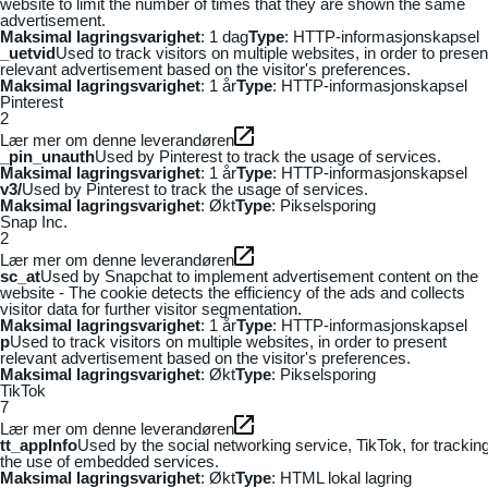
website to limit the number of times that they are shown the same
advertisement.
Maksimal lagringsvarighet
: 1 dag
Type
: HTTP-informasjonskapsel
_uetvid
Used to track visitors on multiple websites, in order to presen
relevant advertisement based on the visitor's preferences.
Maksimal lagringsvarighet
: 1 år
Type
: HTTP-informasjonskapsel
Pinterest
2
Lær mer om denne leverandøren
_pin_unauth
Used by Pinterest to track the usage of services.
Maksimal lagringsvarighet
: 1 år
Type
: HTTP-informasjonskapsel
v3/
Used by Pinterest to track the usage of services.
Maksimal lagringsvarighet
: Økt
Type
: Pikselsporing
Snap Inc.
2
Lær mer om denne leverandøren
sc_at
Used by Snapchat to implement advertisement content on the
website - The cookie detects the efficiency of the ads and collects
visitor data for further visitor segmentation.
Maksimal lagringsvarighet
: 1 år
Type
: HTTP-informasjonskapsel
p
Used to track visitors on multiple websites, in order to present
relevant advertisement based on the visitor's preferences.
Maksimal lagringsvarighet
: Økt
Type
: Pikselsporing
TikTok
7
Lær mer om denne leverandøren
tt_appInfo
Used by the social networking service, TikTok, for trackin
the use of embedded services.
Maksimal lagringsvarighet
: Økt
Type
: HTML lokal lagring