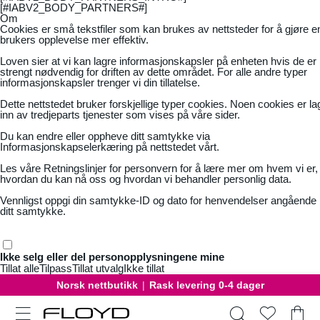
[#IABV2_BODY_PARTNERS#]
Om
Cookies er små tekstfiler som kan brukes av nettsteder for å gjøre e
brukers opplevelse mer effektiv.
Loven sier at vi kan lagre informasjonskapsler på enheten hvis de er
strengt nødvendig for driften av dette området. For alle andre typer
informasjonskapsler trenger vi din tillatelse.
Dette nettstedet bruker forskjellige typer cookies. Noen cookies er la
inn av tredjeparts tjenester som vises på våre sider.
Du kan endre eller oppheve ditt samtykke via
Informasjonskapselerkæring på nettstedet vårt.
Les våre
Retningslinjer for personvern
for å lære mer om hvem vi er,
hvordan du kan nå oss og hvordan vi behandler personlig data.
Vennligst oppgi din samtykke-ID og dato for henvendelser angående
ditt samtykke.
Ikke selg eller del personopplysningene mine
Tillat alle
Tilpass
Tillat utvalg
Ikke tillat
Norsk nettbutikk
|
Rask levering 0-4 dager