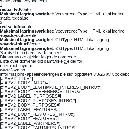
static.onsite.voyado.com
1
redeal-lvd
Venter
Maksimal lagringsvarighet
: Vedvarende
Type
: HTML lokal lagring
static.redeal.se
3
redeal-idfd
Venter
Maksimal lagringsvarighet
: Vedvarende
Type
: HTML lokal lagring
voyado-ccdc
Venter
Maksimal lagringsvarighet
: Økt
Type
: HTML lokal lagring
voyado-initurl
Venter
Maksimal lagringsvarighet
: Økt
Type
: HTML lokal lagring
Samtykke på tvers av domener
2
Ditt samtykke gjelder følgende domener:
Liste over domener ditt samtykke gjelder for:
checkout.floyd.no
www.floyd.no
Informasjonskapselerklæringen ble sist oppdatert 8/3/26 av
Cookiebo
[#IABV2_TITLE#]
[#IABV2_BODY_INTRO#]
[#IABV2_BODY_LEGITIMATE_INTEREST_INTRO#]
[#IABV2_BODY_PREFERENCE_INTRO#]
[#IABV2_LABEL_PURPOSES#]
[#IABV2_BODY_PURPOSES_INTRO#]
[#IABV2_BODY_PURPOSES#]
[#IABV2_LABEL_FEATURES#]
[#IABV2_BODY_FEATURES_INTRO#]
[#IABV2_BODY_FEATURES#]
[#IABV2_LABEL_PARTNERS#]
[#IABV2_BODY_PARTNERS_INTRO#]