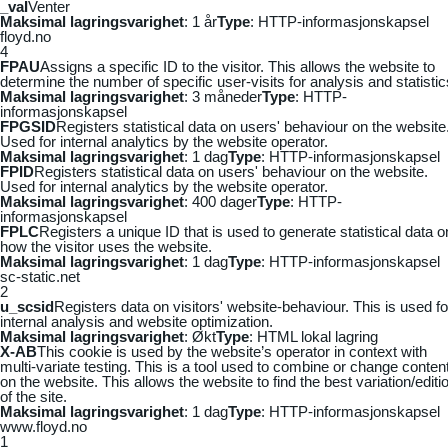
_vaI
Venter
Maksimal lagringsvarighet
: 1 år
Type
: HTTP-informasjonskapsel
floyd.no
4
FPAU
Assigns a specific ID to the visitor. This allows the website to
determine the number of specific user-visits for analysis and statistic
Maksimal lagringsvarighet
: 3 måneder
Type
: HTTP-
informasjonskapsel
FPGSID
Registers statistical data on users' behaviour on the website
Used for internal analytics by the website operator.
Maksimal lagringsvarighet
: 1 dag
Type
: HTTP-informasjonskapsel
FPID
Registers statistical data on users' behaviour on the website.
Used for internal analytics by the website operator.
Maksimal lagringsvarighet
: 400 dager
Type
: HTTP-
informasjonskapsel
FPLC
Registers a unique ID that is used to generate statistical data o
how the visitor uses the website.
Maksimal lagringsvarighet
: 1 dag
Type
: HTTP-informasjonskapsel
sc-static.net
2
u_scsid
Registers data on visitors' website-behaviour. This is used fo
internal analysis and website optimization.
Maksimal lagringsvarighet
: Økt
Type
: HTML lokal lagring
X-AB
This cookie is used by the website’s operator in context with
multi-variate testing. This is a tool used to combine or change conten
on the website. This allows the website to find the best variation/editi
of the site.
Maksimal lagringsvarighet
: 1 dag
Type
: HTTP-informasjonskapsel
www.floyd.no
1