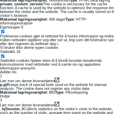
Maksimal lagringsvarighet
: Vedvarende
Type
: HTML lokal lagring
private_content_version
This cookie is necessary for the cache
function. A cache is used by the website to optimize the response ti
between the visitor and the website. The cache is usually stored on t
visitor’s browser.
Maksimal lagringsvarighet
: 400 dager
Type
: HTTP-
informasjonskapsel
Egenskaper
0
Preferanse-cookies gjør et nettsted for å huske informasjon og endre
måten nettsiden oppfører seg eller ser ut, ting som ditt foretrukne sp
eller den regionen du befinner deg i.
Vi bruker ikke denne typen cookies
Statistikk
16
Statistikk-cookies hjelper eiere til å forstå hvordan besøkende
kommuniserer med nettsteder ved å samle inn og rapportere
informasjon anonymt.
Adobe Inc.
1
Lær mer om denne leverandøren
p.gif
Keeps track of special fonts used on the website for internal
analysis. The cookie does not register any visitor data.
Maksimal lagringsvarighet
: Økt
Type
: Pikselsporing
Hotjar
3
Lær mer om denne leverandøren
_hjSession_#
Collects statistics on the visitor's visits to the website,
such as the number of visits, average time spent on the website and