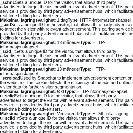
_schn1
Sets a unique ID for the visitor, that allows third party
advertisers to target the visitor with relevant advertisement. This pair
service is provided by third party advertisement hubs, which facilitat
real-time bidding for advertisers.
Maksimal lagringsvarighet
: 1 dag
Type
: HTTP-informasjonskapsel
_scid
Sets a unique ID for the visitor, that allows third party advertise
to target the visitor with relevant advertisement. This pairing service i
provided by third party advertisement hubs, which facilitates real-tim
bidding for advertisers.
Maksimal lagringsvarighet
: 13 måneder
Type
: HTTP-
informasjonskapsel
_scid_r
Sets a unique ID for the visitor, that allows third party
advertisers to target the visitor with relevant advertisement. This pair
service is provided by third party advertisement hubs, which facilitat
real-time bidding for advertisers.
Maksimal lagringsvarighet
: 13 måneder
Type
: HTTP-
informasjonskapsel
_screload
Used by Snapchat to implement advertisement content on
the website - The cookie detects the efficiency of the ads and collect
visitor data for further visitor segmentation.
Maksimal lagringsvarighet
: Økt
Type
: HTTP-informasjonskapsel
u_sclid
Sets a unique ID for the visitor, that allows third party
advertisers to target the visitor with relevant advertisement. This pair
service is provided by third party advertisement hubs, which facilitat
real-time bidding for advertisers.
Maksimal lagringsvarighet
: Vedvarende
Type
: HTML lokal lagring
u_sclid_r
Sets a unique ID for the visitor, that allows third party
advertisers to target the visitor with relevant advertisement. This pair
service is provided by third party advertisement hubs, which facilitat
real-time bidding for advertisers.