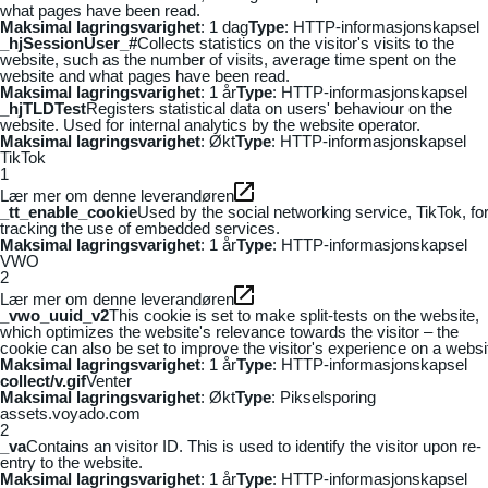
what pages have been read.
Maksimal lagringsvarighet
: 1 dag
Type
: HTTP-informasjonskapsel
_hjSessionUser_#
Collects statistics on the visitor's visits to the
website, such as the number of visits, average time spent on the
website and what pages have been read.
Maksimal lagringsvarighet
: 1 år
Type
: HTTP-informasjonskapsel
_hjTLDTest
Registers statistical data on users' behaviour on the
website. Used for internal analytics by the website operator.
Maksimal lagringsvarighet
: Økt
Type
: HTTP-informasjonskapsel
TikTok
1
Lær mer om denne leverandøren
_tt_enable_cookie
Used by the social networking service, TikTok, fo
tracking the use of embedded services.
Maksimal lagringsvarighet
: 1 år
Type
: HTTP-informasjonskapsel
VWO
2
Lær mer om denne leverandøren
_vwo_uuid_v2
This cookie is set to make split-tests on the website,
which optimizes the website's relevance towards the visitor – the
cookie can also be set to improve the visitor's experience on a websi
Maksimal lagringsvarighet
: 1 år
Type
: HTTP-informasjonskapsel
collect/v.gif
Venter
Maksimal lagringsvarighet
: Økt
Type
: Pikselsporing
assets.voyado.com
2
_va
Contains an visitor ID. This is used to identify the visitor upon re-
entry to the website.
Maksimal lagringsvarighet
: 1 år
Type
: HTTP-informasjonskapsel