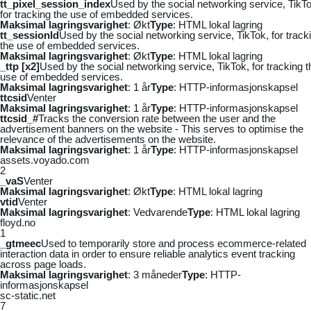
tt_pixel_session_index
Used by the social networking service, TikTo
for tracking the use of embedded services.
Maksimal lagringsvarighet
: Økt
Type
: HTML lokal lagring
tt_sessionId
Used by the social networking service, TikTok, for track
the use of embedded services.
Maksimal lagringsvarighet
: Økt
Type
: HTML lokal lagring
_ttp [x2]
Used by the social networking service, TikTok, for tracking t
use of embedded services.
Maksimal lagringsvarighet
: 1 år
Type
: HTTP-informasjonskapsel
ttcsid
Venter
Maksimal lagringsvarighet
: 1 år
Type
: HTTP-informasjonskapsel
ttcsid_#
Tracks the conversion rate between the user and the
advertisement banners on the website - This serves to optimise the
relevance of the advertisements on the website.
Maksimal lagringsvarighet
: 1 år
Type
: HTTP-informasjonskapsel
assets.voyado.com
2
_vaS
Venter
Maksimal lagringsvarighet
: Økt
Type
: HTML lokal lagring
vtid
Venter
Maksimal lagringsvarighet
: Vedvarende
Type
: HTML lokal lagring
floyd.no
1
_gtmeec
Used to temporarily store and process ecommerce-related
interaction data in order to ensure reliable analytics event tracking
across page loads.
Maksimal lagringsvarighet
: 3 måneder
Type
: HTTP-
informasjonskapsel
sc-static.net
7