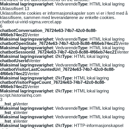
Maksimal lagringsvarighet
: Vedvarende
Type
: HTML lokal lagring
Uklassifisert
13
Uklassifiserte cookies er informasjonskapsler som vi er i ferd med å
klassifisere, sammen med leverandørene av enkelte cookies.
chatbot-ui-virid-sigma.vercel.app
6
chatbotConversation_76724e63-74b7-42c0-8c88-
4f66eb74ec21
Venter
Maksimal lagringsvarighet
: Vedvarende
Type
: HTML lokal lagring
chatbotOpenState_76724e63-74b7-42c0-8c88-4f66eb74ec21
Vente
Maksimal lagringsvarighet
: Vedvarende
Type
: HTML lokal lagring
chatbotSessionId_76724e63-74b7-42c0-8c88-4f66eb74ec21
Venter
Maksimal lagringsvarighet
: Økt
Type
: HTML lokal lagring
chatbotUserId
Venter
Maksimal lagringsvarighet
: Vedvarende
Type
: HTML lokal lagring
chatbotVisitorLastCountedUrl_76724e63-74b7-42c0-8c88-
4f66eb74ec21
Venter
Maksimal lagringsvarighet
: Økt
Type
: HTML lokal lagring
chatbotVisitorPageCount_76724e63-74b7-42c0-8c88-
4f66eb74ec21
Venter
Maksimal lagringsvarighet
: Økt
Type
: HTML lokal lagring
script.historianhq.com
3
__hst_p
Venter
Maksimal lagringsvarighet
: Vedvarende
Type
: HTML lokal lagring
__hst_s
Venter
Maksimal lagringsvarighet
: Vedvarende
Type
: HTML lokal lagring
__hst_s
Venter
Maksimal lagringsvarighet
: Økt
Type
: HTTP-informasjonskapsel