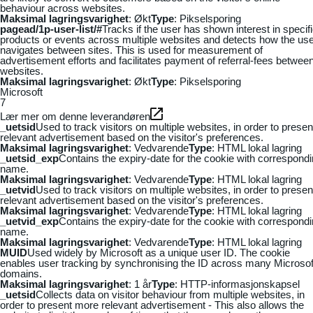
behaviour across websites.
Maksimal lagringsvarighet
: Økt
Type
: Pikselsporing
pagead/1p-user-list/#
Tracks if the user has shown interest in specif
products or events across multiple websites and detects how the us
navigates between sites. This is used for measurement of
advertisement efforts and facilitates payment of referral-fees betwee
websites.
Maksimal lagringsvarighet
: Økt
Type
: Pikselsporing
Microsoft
7
Lær mer om denne leverandøren
_uetsid
Used to track visitors on multiple websites, in order to presen
relevant advertisement based on the visitor's preferences.
Maksimal lagringsvarighet
: Vedvarende
Type
: HTML lokal lagring
_uetsid_exp
Contains the expiry-date for the cookie with correspond
name.
Maksimal lagringsvarighet
: Vedvarende
Type
: HTML lokal lagring
_uetvid
Used to track visitors on multiple websites, in order to presen
relevant advertisement based on the visitor's preferences.
Maksimal lagringsvarighet
: Vedvarende
Type
: HTML lokal lagring
_uetvid_exp
Contains the expiry-date for the cookie with correspond
name.
Maksimal lagringsvarighet
: Vedvarende
Type
: HTML lokal lagring
MUID
Used widely by Microsoft as a unique user ID. The cookie
enables user tracking by synchronising the ID across many Microsof
domains.
Maksimal lagringsvarighet
: 1 år
Type
: HTTP-informasjonskapsel
_uetsid
Collects data on visitor behaviour from multiple websites, in
order to present more relevant advertisement - This also allows the