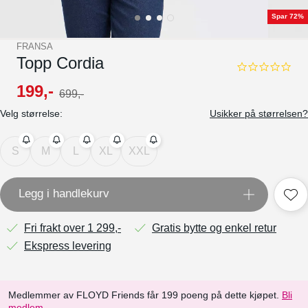
Spar 72%
FRANSA
Topp Cordia
0.0
star
199
,-
699
,-
rating
Velg størrelse:
Usikker på størrelsen?
S
M
L
XL
XXL
Legg i handlekurv
Fri frakt over 1 299,-
Gratis bytte og enkel retur
Ekspress levering
Medlemmer av FLOYD Friends får 199 poeng på dette kjøpet.
Bli
medlem