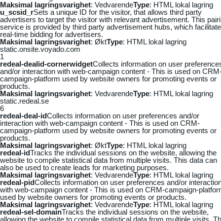
Maksimal lagringsvarighet
: Vedvarende
Type
: HTML lokal lagring
u_scsid_r
Sets a unique ID for the visitor, that allows third party
advertisers to target the visitor with relevant advertisement. This pair
service is provided by third party advertisement hubs, which facilitat
real-time bidding for advertisers.
Maksimal lagringsvarighet
: Økt
Type
: HTML lokal lagring
static.onsite.voyado.com
1
redeal-dealid-cornerwidget
Collects information on user preference
and/or interaction with web-campaign content - This is used on CRM
campaign-platform used by website owners for promoting events or
products.
Maksimal lagringsvarighet
: Vedvarende
Type
: HTML lokal lagring
static.redeal.se
6
redeal-deal-id
Collects information on user preferences and/or
interaction with web-campaign content - This is used on CRM-
campaign-platform used by website owners for promoting events or
products.
Maksimal lagringsvarighet
: Økt
Type
: HTML lokal lagring
redeal-id
Tracks the individual sessions on the website, allowing the
website to compile statistical data from multiple visits. This data can
also be used to create leads for marketing purposes.
Maksimal lagringsvarighet
: Vedvarende
Type
: HTML lokal lagring
redeal-pid
Collects information on user preferences and/or interactio
with web-campaign content - This is used on CRM-campaign-platfo
used by website owners for promoting events or products.
Maksimal lagringsvarighet
: Vedvarende
Type
: HTML lokal lagring
redeal-sel-domain
Tracks the individual sessions on the website,
allowing the website to compile statistical data from multiple visits. Th