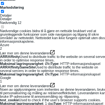
Markedsføring
Detaljer
Detaljer
Nødvendig
12
Nødvendige cookies bidra til å gjøre en nettside brukbart ved at
grunnleggende funksjoner som side navigasjon og tilgang til sikre
områder av nettstedet. Nettstedet kan ikke fungere optimalt uten dis
informasjonskapslene.
Azure
2
Lær mer om denne leverandøren
ARRAffinity
Used to distribute traffic to the website on several serve
in order to optimise response times.
Maksimal lagringsvarighet
: Økt
Type
: HTTP-informasjonskapsel
ARRAffinitySameSite
Used to distribute traffic to the website on
several servers in order to optimise response times.
Maksimal lagringsvarighet
: Økt
Type
: HTTP-informasjonskapsel
Google
1
Lær mer om denne leverandøren
Noen av opplysningene som innhentes av denne leverandøren, bruk
til personalisering og måling av reklameeffektivitet. Leverandøren ka
bruke IP-adressene til annonsemåling og -tilpasning.
test_cookie
Used to check if the user's browser supports cookies.
Maksimal lagringsvarighet
: 1 dag
Type
: HTTP-informasjonskapsel