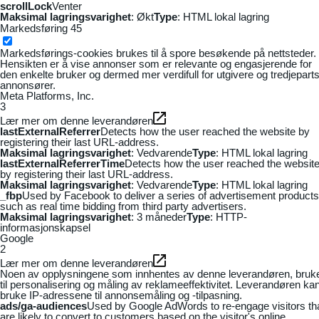
scrollLock
Venter
Maksimal lagringsvarighet
: Økt
Type
: HTML lokal lagring
Markedsføring
45
Markedsførings-cookies brukes til å spore besøkende på nettsteder.
Hensikten er å vise annonser som er relevante og engasjerende for
den enkelte bruker og dermed mer verdifull for utgivere og tredjepart
annonsører.
Meta Platforms, Inc.
3
Lær mer om denne leverandøren
lastExternalReferrer
Detects how the user reached the website by
registering their last URL-address.
Maksimal lagringsvarighet
: Vedvarende
Type
: HTML lokal lagring
lastExternalReferrerTime
Detects how the user reached the websit
by registering their last URL-address.
Maksimal lagringsvarighet
: Vedvarende
Type
: HTML lokal lagring
_fbp
Used by Facebook to deliver a series of advertisement products
such as real time bidding from third party advertisers.
Maksimal lagringsvarighet
: 3 måneder
Type
: HTTP-
informasjonskapsel
Google
2
Lær mer om denne leverandøren
Noen av opplysningene som innhentes av denne leverandøren, bruk
til personalisering og måling av reklameeffektivitet. Leverandøren ka
bruke IP-adressene til annonsemåling og -tilpasning.
ads/ga-audiences
Used by Google AdWords to re-engage visitors th
are likely to convert to customers based on the visitor's online