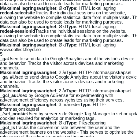
data can also be used to create leads for marketing purposes.
Maksimal lagringsvarighet
: Økt
Type
: HTML lokal lagring
redeal-selectsite
Tracks the individual sessions on the website,
allowing the website to compile statistical data from multiple visits. Th
data can also be used to create leads for marketing purposes.
Maksimal lagringsvarighet
: Økt
Type
: HTML lokal lagring
redeal-sessionid
Tracks the individual sessions on the website,
allowing the website to compile statistical data from multiple visits. Th
data can also be used to create leads for marketing purposes.
Maksimal lagringsvarighet
: Økt
Type
: HTML lokal lagring
www.collect.floyd.no
5
_ga
Used to send data to Google Analytics about the visitor's device
and behavior. Tracks the visitor across devices and marketing
channels.
Maksimal lagringsvarighet
: 2 år
Type
: HTTP-informasjonskapsel
_ga_#
Used to send data to Google Analytics about the visitor's devi
and behavior. Tracks the visitor across devices and marketing
channels.
Maksimal lagringsvarighet
: 2 år
Type
: HTTP-informasjonskapsel
_gcl_au
Used by Google AdSense for experimenting with
advertisement efficiency across websites using their services.
Maksimal lagringsvarighet
: 3 måneder
Type
: HTTP-
informasjonskapsel
_/set_cookie
Used by server-side Google Tag Manager to set or upd
cookies required for analytics or marketing tags.
Maksimal lagringsvarighet
: Økt
Type
: Pikselsporing
_gcl_ls
Tracks the conversion rate between the user and the
advertisement banners on the website - This serves to optimise the
relevance of the advertisements on the website.