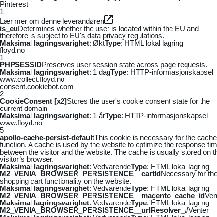
Pinterest
1
Lær mer om denne leverandøren
is_eu
Determines whether the user is located within the EU and
therefore is subject to EU's data privacy regulations.
Maksimal lagringsvarighet
: Økt
Type
: HTML lokal lagring
floyd.no
1
PHPSESSID
Preserves user session state across page requests.
Maksimal lagringsvarighet
: 1 dag
Type
: HTTP-informasjonskapsel
www.collect.floyd.no
consent.cookiebot.com
2
CookieConsent [x2]
Stores the user's cookie consent state for the
current domain
Maksimal lagringsvarighet
: 1 år
Type
: HTTP-informasjonskapsel
www.floyd.no
5
apollo-cache-persist-default
This cookie is necessary for the cache
function. A cache is used by the website to optimize the response ti
between the visitor and the website. The cache is usually stored on t
visitor’s browser.
Maksimal lagringsvarighet
: Vedvarende
Type
: HTML lokal lagring
M2_VENIA_BROWSER_PERSISTENCE__cartId
Necessary for th
shopping cart functionality on the website.
Maksimal lagringsvarighet
: Vedvarende
Type
: HTML lokal lagring
M2_VENIA_BROWSER_PERSISTENCE__magento_cache_id
Ven
Maksimal lagringsvarighet
: Vedvarende
Type
: HTML lokal lagring
M2_VENIA_BROWSER_PERSISTENCE__urlResolver_#
Venter