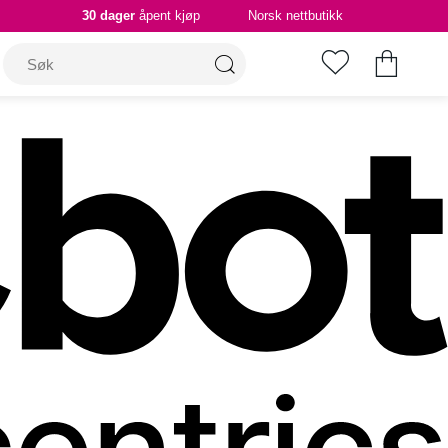
30 dager
åpent kjøp
Norsk nettbutikk