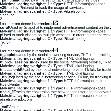
_pin_unauth
Used by Pinterest to track the usage of services.
Maksimal lagringsvarighet
: 1 år
Type
: HTTP-informasjonskapsel
v3/
Used by Pinterest to track the usage of services.
Maksimal lagringsvarighet
: Økt
Type
: Pikselsporing
Snap Inc.
2
Lær mer om denne leverandøren
sc_at
Used by Snapchat to implement advertisement content on the webs
Maksimal lagringsvarighet
: 1 år
Type
: HTTP-informasjonskapsel
p
Used to track visitors on multiple websites, in order to present rele
Maksimal lagringsvarighet
: Økt
Type
: Pikselsporing
TikTok
7
Lær mer om denne leverandøren
tt_appInfo
Used by the social networking service, TikTok, for tracki
Maksimal lagringsvarighet
: Økt
Type
: HTML lokal lagring
tt_pixel_session_index
Used by the social networking service, TikTo
Maksimal lagringsvarighet
: Økt
Type
: HTML lokal lagring
tt_sessionId
Used by the social networking service, TikTok, for trac
Maksimal lagringsvarighet
: Økt
Type
: HTML lokal lagring
_ttp [x2]
Used by the social networking service, TikTok, for tracking
Maksimal lagringsvarighet
: 1 år
Type
: HTTP-informasjonskapsel
ttcsid
Venter
Maksimal lagringsvarighet
: 1 år
Type
: HTTP-informasjonskapsel
ttcsid_#
Tracks the conversion rate between the user and the adverti
Maksimal lagringsvarighet
: 1 år
Type
: HTTP-informasjonskapsel
assets.voyado.com
2
_vaS
Venter
Maksimal lagringsvarighet
: Økt
Type
: HTML lokal lagring