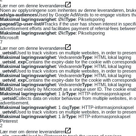
Lær mer om denne leverandøren
Noen av opplysningene som innhentes av denne leverandøren, brukes t
ads/ga-audiences
Used by Google AdWords to re-engage visitors that
Maksimal lagringsvarighet
: Økt
Type
: Pikselsporing
pagead/1p-user-list/#
Tracks if the user has shown interest in speci
advertisement efforts and facilitates payment of referral-fees betwee
Maksimal lagringsvarighet
: Økt
Type
: Pikselsporing
Microsoft
7
Lær mer om denne leverandøren
_uetsid
Used to track visitors on multiple websites, in order to prese
Maksimal lagringsvarighet
: Vedvarende
Type
: HTML lokal lagring
_uetsid_exp
Contains the expiry-date for the cookie with correspond
Maksimal lagringsvarighet
: Vedvarende
Type
: HTML lokal lagring
_uetvid
Used to track visitors on multiple websites, in order to prese
Maksimal lagringsvarighet
: Vedvarende
Type
: HTML lokal lagring
_uetvid_exp
Contains the expiry-date for the cookie with correspond
Maksimal lagringsvarighet
: Vedvarende
Type
: HTML lokal lagring
MUID
Used widely by Microsoft as a unique user ID. The cookie ena
Maksimal lagringsvarighet
: 1 år
Type
: HTTP-informasjonskapsel
_uetsid
Collects data on visitor behaviour from multiple websites, in
advertisement.
Maksimal lagringsvarighet
: 1 dag
Type
: HTTP-informasjonskapsel
_uetvid
Used to track visitors on multiple websites, in order to prese
Maksimal lagringsvarighet
: 1 år
Type
: HTTP-informasjonskapsel
Pinterest
2
Lær mer om denne leverandøren