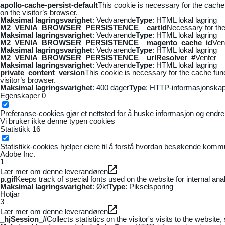
apollo-cache-persist-default
This cookie is necessary for the cache
on the visitor’s browser.
Maksimal lagringsvarighet
: Vedvarende
Type
: HTML lokal lagring
M2_VENIA_BROWSER_PERSISTENCE__cartId
Necessary for the 
Maksimal lagringsvarighet
: Vedvarende
Type
: HTML lokal lagring
M2_VENIA_BROWSER_PERSISTENCE__magento_cache_id
Ven
Maksimal lagringsvarighet
: Vedvarende
Type
: HTML lokal lagring
M2_VENIA_BROWSER_PERSISTENCE__urlResolver_#
Venter
Maksimal lagringsvarighet
: Vedvarende
Type
: HTML lokal lagring
private_content_version
This cookie is necessary for the cache fun
visitor’s browser.
Maksimal lagringsvarighet
: 400 dager
Type
: HTTP-informasjonskap
Egenskaper
0
Preferanse-cookies gjør et nettsted for å huske informasjon og endrer 
Vi bruker ikke denne typen cookies
Statistikk
16
Statistikk-cookies hjelper eiere til å forstå hvordan besøkende kom
Adobe Inc.
1
Lær mer om denne leverandøren
p.gif
Keeps track of special fonts used on the website for internal anal
Maksimal lagringsvarighet
: Økt
Type
: Pikselsporing
Hotjar
3
Lær mer om denne leverandøren
_hjSession_#
Collects statistics on the visitor's visits to the webs