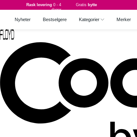
Rask levering
0 - 4
Gratis
bytte
dager
Nyheter
Bestselgere
Kategorier
Merker