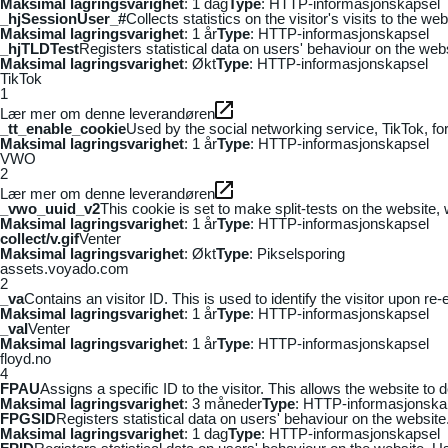
Maksimal lagringsvarighet
: 1 dag
Type
: HTTP-informasjonskapsel
_hjSessionUser_#
Collects statistics on the visitor's visits to the
Maksimal lagringsvarighet
: 1 år
Type
: HTTP-informasjonskapsel
_hjTLDTest
Registers statistical data on users' behaviour on the webs
Maksimal lagringsvarighet
: Økt
Type
: HTTP-informasjonskapsel
TikTok
1
Lær mer om denne leverandøren
_tt_enable_cookie
Used by the social networking service, TikTok, fo
Maksimal lagringsvarighet
: 1 år
Type
: HTTP-informasjonskapsel
VWO
2
Lær mer om denne leverandøren
_vwo_uuid_v2
This cookie is set to make split-tests on the website,
Maksimal lagringsvarighet
: 1 år
Type
: HTTP-informasjonskapsel
collect/v.gif
Venter
Maksimal lagringsvarighet
: Økt
Type
: Pikselsporing
assets.voyado.com
2
_va
Contains an visitor ID. This is used to identify the visitor upon re-
Maksimal lagringsvarighet
: 1 år
Type
: HTTP-informasjonskapsel
_vaI
Venter
Maksimal lagringsvarighet
: 1 år
Type
: HTTP-informasjonskapsel
floyd.no
4
FPAU
Assigns a specific ID to the visitor. This allows the website to 
Maksimal lagringsvarighet
: 3 måneder
Type
: HTTP-informasjonska
FPGSID
Registers statistical data on users' behaviour on the website.
Maksimal lagringsvarighet
: 1 dag
Type
: HTTP-informasjonskapsel