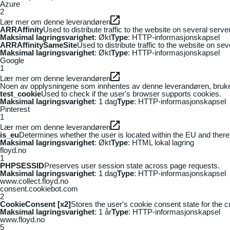
Azure
2
Lær mer om denne leverandøren
ARRAffinity
Used to distribute traffic to the website on several serv
Maksimal lagringsvarighet
: Økt
Type
: HTTP-informasjonskapsel
ARRAffinitySameSite
Used to distribute traffic to the website on se
Maksimal lagringsvarighet
: Økt
Type
: HTTP-informasjonskapsel
Google
1
Lær mer om denne leverandøren
Noen av opplysningene som innhentes av denne leverandøren, brukes t
test_cookie
Used to check if the user's browser supports cookies.
Maksimal lagringsvarighet
: 1 dag
Type
: HTTP-informasjonskapsel
Pinterest
1
Lær mer om denne leverandøren
is_eu
Determines whether the user is located within the EU and theref
Maksimal lagringsvarighet
: Økt
Type
: HTML lokal lagring
floyd.no
1
PHPSESSID
Preserves user session state across page requests.
Maksimal lagringsvarighet
: 1 dag
Type
: HTTP-informasjonskapsel
www.collect.floyd.no
consent.cookiebot.com
2
CookieConsent [x2]
Stores the user's cookie consent state for the 
Maksimal lagringsvarighet
: 1 år
Type
: HTTP-informasjonskapsel
www.floyd.no
5