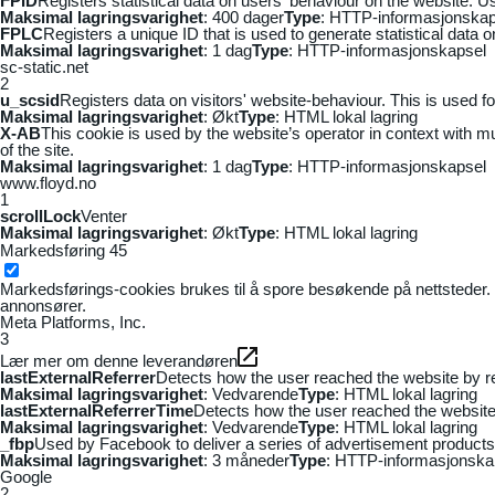
FPID
Registers statistical data on users' behaviour on the website. Us
Maksimal lagringsvarighet
: 400 dager
Type
: HTTP-informasjonskap
FPLC
Registers a unique ID that is used to generate statistical data 
Maksimal lagringsvarighet
: 1 dag
Type
: HTTP-informasjonskapsel
sc-static.net
2
u_scsid
Registers data on visitors' website-behaviour. This is used fo
Maksimal lagringsvarighet
: Økt
Type
: HTML lokal lagring
X-AB
This cookie is used by the website’s operator in context with mul
of the site.
Maksimal lagringsvarighet
: 1 dag
Type
: HTTP-informasjonskapsel
www.floyd.no
1
scrollLock
Venter
Maksimal lagringsvarighet
: Økt
Type
: HTML lokal lagring
Markedsføring
45
Markedsførings-cookies brukes til å spore besøkende på nettsteder. 
annonsører.
Meta Platforms, Inc.
3
Lær mer om denne leverandøren
lastExternalReferrer
Detects how the user reached the website by re
Maksimal lagringsvarighet
: Vedvarende
Type
: HTML lokal lagring
lastExternalReferrerTime
Detects how the user reached the website 
Maksimal lagringsvarighet
: Vedvarende
Type
: HTML lokal lagring
_fbp
Used by Facebook to deliver a series of advertisement products s
Maksimal lagringsvarighet
: 3 måneder
Type
: HTTP-informasjonska
Google
2