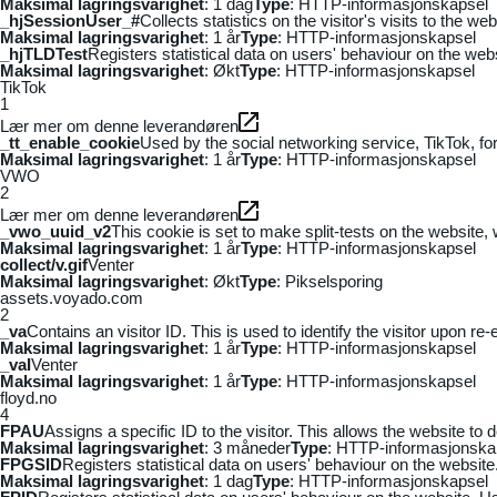
Maksimal lagringsvarighet
: 1 dag
Type
: HTTP-informasjonskapsel
_hjSessionUser_#
Collects statistics on the visitor's visits to the
Maksimal lagringsvarighet
: 1 år
Type
: HTTP-informasjonskapsel
_hjTLDTest
Registers statistical data on users' behaviour on the webs
Maksimal lagringsvarighet
: Økt
Type
: HTTP-informasjonskapsel
TikTok
1
Lær mer om denne leverandøren
_tt_enable_cookie
Used by the social networking service, TikTok, fo
Maksimal lagringsvarighet
: 1 år
Type
: HTTP-informasjonskapsel
VWO
2
Lær mer om denne leverandøren
_vwo_uuid_v2
This cookie is set to make split-tests on the website,
Maksimal lagringsvarighet
: 1 år
Type
: HTTP-informasjonskapsel
collect/v.gif
Venter
Maksimal lagringsvarighet
: Økt
Type
: Pikselsporing
assets.voyado.com
2
_va
Contains an visitor ID. This is used to identify the visitor upon re-
Maksimal lagringsvarighet
: 1 år
Type
: HTTP-informasjonskapsel
_vaI
Venter
Maksimal lagringsvarighet
: 1 år
Type
: HTTP-informasjonskapsel
floyd.no
4
FPAU
Assigns a specific ID to the visitor. This allows the website to 
Maksimal lagringsvarighet
: 3 måneder
Type
: HTTP-informasjonska
FPGSID
Registers statistical data on users' behaviour on the website.
Maksimal lagringsvarighet
: 1 dag
Type
: HTTP-informasjonskapsel