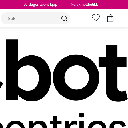
30 dager
åpent kjøp
Norsk nettbutikk