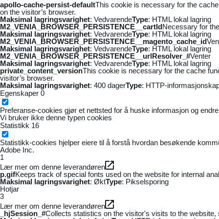
apollo-cache-persist-default
This cookie is necessary for the cache
on the visitor’s browser.
Maksimal lagringsvarighet
: Vedvarende
Type
: HTML lokal lagring
M2_VENIA_BROWSER_PERSISTENCE__cartId
Necessary for the 
Maksimal lagringsvarighet
: Vedvarende
Type
: HTML lokal lagring
M2_VENIA_BROWSER_PERSISTENCE__magento_cache_id
Ven
Maksimal lagringsvarighet
: Vedvarende
Type
: HTML lokal lagring
M2_VENIA_BROWSER_PERSISTENCE__urlResolver_#
Venter
Maksimal lagringsvarighet
: Vedvarende
Type
: HTML lokal lagring
private_content_version
This cookie is necessary for the cache fun
visitor’s browser.
Maksimal lagringsvarighet
: 400 dager
Type
: HTTP-informasjonskap
Egenskaper
0
Preferanse-cookies gjør et nettsted for å huske informasjon og endrer 
Vi bruker ikke denne typen cookies
Statistikk
16
Statistikk-cookies hjelper eiere til å forstå hvordan besøkende kom
Adobe Inc.
1
Lær mer om denne leverandøren
p.gif
Keeps track of special fonts used on the website for internal anal
Maksimal lagringsvarighet
: Økt
Type
: Pikselsporing
Hotjar
3
Lær mer om denne leverandøren
_hjSession_#
Collects statistics on the visitor's visits to the webs