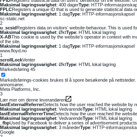
FPID
Registers statistical data on users' behaviour on the website. Us
Maksimal lagringsvarighet
: 400 dager
Type
: HTTP-informasjonskap
FPLC
Registers a unique ID that is used to generate statistical data 
Maksimal lagringsvarighet
: 1 dag
Type
: HTTP-informasjonskapsel
sc-static.net
2
u_scsid
Registers data on visitors' website-behaviour. This is used fo
Maksimal lagringsvarighet
: Økt
Type
: HTML lokal lagring
X-AB
This cookie is used by the website’s operator in context with mul
of the site.
Maksimal lagringsvarighet
: 1 dag
Type
: HTTP-informasjonskapsel
www.floyd.no
1
scrollLock
Venter
Maksimal lagringsvarighet
: Økt
Type
: HTML lokal lagring
Markedsføring
45
Markedsførings-cookies brukes til å spore besøkende på nettsteder. 
annonsører.
Meta Platforms, Inc.
3
Lær mer om denne leverandøren
lastExternalReferrer
Detects how the user reached the website by re
Maksimal lagringsvarighet
: Vedvarende
Type
: HTML lokal lagring
lastExternalReferrerTime
Detects how the user reached the website 
Maksimal lagringsvarighet
: Vedvarende
Type
: HTML lokal lagring
_fbp
Used by Facebook to deliver a series of advertisement products s
Maksimal lagringsvarighet
: 3 måneder
Type
: HTTP-informasjonska
Google
2