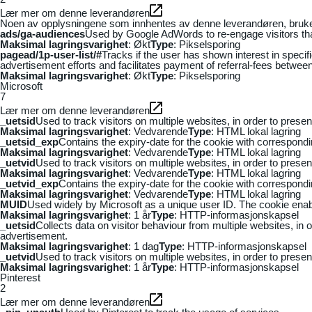
Lær mer om denne leverandøren
Noen av opplysningene som innhentes av denne leverandøren, brukes t
ads/ga-audiences
Used by Google AdWords to re-engage visitors that
Maksimal lagringsvarighet
: Økt
Type
: Pikselsporing
pagead/1p-user-list/#
Tracks if the user has shown interest in speci
advertisement efforts and facilitates payment of referral-fees betwee
Maksimal lagringsvarighet
: Økt
Type
: Pikselsporing
Microsoft
7
Lær mer om denne leverandøren
_uetsid
Used to track visitors on multiple websites, in order to prese
Maksimal lagringsvarighet
: Vedvarende
Type
: HTML lokal lagring
_uetsid_exp
Contains the expiry-date for the cookie with correspond
Maksimal lagringsvarighet
: Vedvarende
Type
: HTML lokal lagring
_uetvid
Used to track visitors on multiple websites, in order to prese
Maksimal lagringsvarighet
: Vedvarende
Type
: HTML lokal lagring
_uetvid_exp
Contains the expiry-date for the cookie with correspond
Maksimal lagringsvarighet
: Vedvarende
Type
: HTML lokal lagring
MUID
Used widely by Microsoft as a unique user ID. The cookie ena
Maksimal lagringsvarighet
: 1 år
Type
: HTTP-informasjonskapsel
_uetsid
Collects data on visitor behaviour from multiple websites, in
advertisement.
Maksimal lagringsvarighet
: 1 dag
Type
: HTTP-informasjonskapsel
_uetvid
Used to track visitors on multiple websites, in order to prese
Maksimal lagringsvarighet
: 1 år
Type
: HTTP-informasjonskapsel
Pinterest
2
Lær mer om denne leverandøren