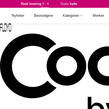
Rask levering
0 - 4
Gratis
bytte
dager
Nyheter
Bestselgere
Kategorier
Merker