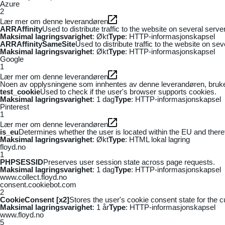
Azure
2
Lær mer om denne leverandøren
ARRAffinity
Used to distribute traffic to the website on several serv
Maksimal lagringsvarighet
: Økt
Type
: HTTP-informasjonskapsel
ARRAffinitySameSite
Used to distribute traffic to the website on se
Maksimal lagringsvarighet
: Økt
Type
: HTTP-informasjonskapsel
Google
1
Lær mer om denne leverandøren
Noen av opplysningene som innhentes av denne leverandøren, brukes t
test_cookie
Used to check if the user's browser supports cookies.
Maksimal lagringsvarighet
: 1 dag
Type
: HTTP-informasjonskapsel
Pinterest
1
Lær mer om denne leverandøren
is_eu
Determines whether the user is located within the EU and theref
Maksimal lagringsvarighet
: Økt
Type
: HTML lokal lagring
floyd.no
1
PHPSESSID
Preserves user session state across page requests.
Maksimal lagringsvarighet
: 1 dag
Type
: HTTP-informasjonskapsel
www.collect.floyd.no
consent.cookiebot.com
2
CookieConsent [x2]
Stores the user's cookie consent state for the 
Maksimal lagringsvarighet
: 1 år
Type
: HTTP-informasjonskapsel
www.floyd.no
5