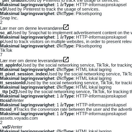
_pin_unauth
Used by Pinterest to track the usage of services.
Maksimal lagringsvarighet
: 1 år
Type
: HTTP-informasjonskapsel
v3/
Used by Pinterest to track the usage of services.
Maksimal lagringsvarighet
: Økt
Type
: Pikselsporing
Snap Inc.
2
Lær mer om denne leverandøren
sc_at
Used by Snapchat to implement advertisement content on the webs
Maksimal lagringsvarighet
: 1 år
Type
: HTTP-informasjonskapsel
p
Used to track visitors on multiple websites, in order to present rele
Maksimal lagringsvarighet
: Økt
Type
: Pikselsporing
TikTok
7
Lær mer om denne leverandøren
tt_appInfo
Used by the social networking service, TikTok, for tracki
Maksimal lagringsvarighet
: Økt
Type
: HTML lokal lagring
tt_pixel_session_index
Used by the social networking service, TikTo
Maksimal lagringsvarighet
: Økt
Type
: HTML lokal lagring
tt_sessionId
Used by the social networking service, TikTok, for trac
Maksimal lagringsvarighet
: Økt
Type
: HTML lokal lagring
_ttp [x2]
Used by the social networking service, TikTok, for tracking
Maksimal lagringsvarighet
: 1 år
Type
: HTTP-informasjonskapsel
ttcsid
Venter
Maksimal lagringsvarighet
: 1 år
Type
: HTTP-informasjonskapsel
ttcsid_#
Tracks the conversion rate between the user and the adverti
Maksimal lagringsvarighet
: 1 år
Type
: HTTP-informasjonskapsel
assets.voyado.com
2
_vaS
Venter
Maksimal lagringsvarighet
: Økt
Type
: HTML lokal lagring