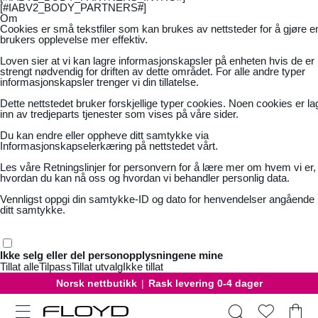
[#IABV2_BODY_PARTNERS#]
Om
Cookies er små tekstfiler som kan brukes av nettsteder for å gjøre e
brukers opplevelse mer effektiv.
Loven sier at vi kan lagre informasjonskapsler på enheten hvis de er
strengt nødvendig for driften av dette området. For alle andre typer
informasjonskapsler trenger vi din tillatelse.
Dette nettstedet bruker forskjellige typer cookies. Noen cookies er la
inn av tredjeparts tjenester som vises på våre sider.
Du kan endre eller oppheve ditt samtykke via
Informasjonskapselerkæring på nettstedet vårt.
Les våre
Retningslinjer for personvern
for å lære mer om hvem vi er,
hvordan du kan nå oss og hvordan vi behandler personlig data.
Vennligst oppgi din samtykke-ID og dato for henvendelser angående
ditt samtykke.
Ikke selg eller del personopplysningene mine
Tillat alle
Tilpass
Tillat utvalg
Ikke tillat
Norsk nettbutikk
|
Rask levering 0-4 dager