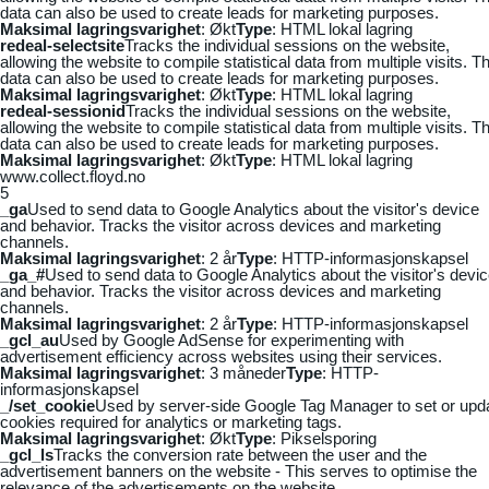
data can also be used to create leads for marketing purposes.
Maksimal lagringsvarighet
: Økt
Type
: HTML lokal lagring
redeal-selectsite
Tracks the individual sessions on the website,
allowing the website to compile statistical data from multiple visits. Th
data can also be used to create leads for marketing purposes.
Maksimal lagringsvarighet
: Økt
Type
: HTML lokal lagring
redeal-sessionid
Tracks the individual sessions on the website,
allowing the website to compile statistical data from multiple visits. Th
data can also be used to create leads for marketing purposes.
Maksimal lagringsvarighet
: Økt
Type
: HTML lokal lagring
www.collect.floyd.no
5
_ga
Used to send data to Google Analytics about the visitor's device
and behavior. Tracks the visitor across devices and marketing
channels.
Maksimal lagringsvarighet
: 2 år
Type
: HTTP-informasjonskapsel
_ga_#
Used to send data to Google Analytics about the visitor's devi
and behavior. Tracks the visitor across devices and marketing
channels.
Maksimal lagringsvarighet
: 2 år
Type
: HTTP-informasjonskapsel
_gcl_au
Used by Google AdSense for experimenting with
advertisement efficiency across websites using their services.
Maksimal lagringsvarighet
: 3 måneder
Type
: HTTP-
informasjonskapsel
_/set_cookie
Used by server-side Google Tag Manager to set or upd
cookies required for analytics or marketing tags.
Maksimal lagringsvarighet
: Økt
Type
: Pikselsporing
_gcl_ls
Tracks the conversion rate between the user and the
advertisement banners on the website - This serves to optimise the
relevance of the advertisements on the website.