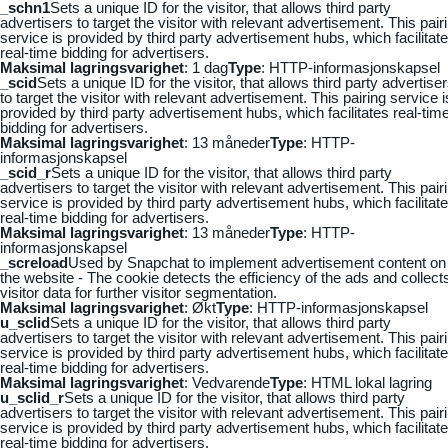
_schn1
Sets a unique ID for the visitor, that allows third party
advertisers to target the visitor with relevant advertisement. This pair
service is provided by third party advertisement hubs, which facilitat
real-time bidding for advertisers.
Maksimal lagringsvarighet
: 1 dag
Type
: HTTP-informasjonskapsel
_scid
Sets a unique ID for the visitor, that allows third party advertise
to target the visitor with relevant advertisement. This pairing service i
provided by third party advertisement hubs, which facilitates real-tim
bidding for advertisers.
Maksimal lagringsvarighet
: 13 måneder
Type
: HTTP-
informasjonskapsel
_scid_r
Sets a unique ID for the visitor, that allows third party
advertisers to target the visitor with relevant advertisement. This pair
service is provided by third party advertisement hubs, which facilitat
real-time bidding for advertisers.
Maksimal lagringsvarighet
: 13 måneder
Type
: HTTP-
informasjonskapsel
_screload
Used by Snapchat to implement advertisement content on
the website - The cookie detects the efficiency of the ads and collect
visitor data for further visitor segmentation.
Maksimal lagringsvarighet
: Økt
Type
: HTTP-informasjonskapsel
u_sclid
Sets a unique ID for the visitor, that allows third party
advertisers to target the visitor with relevant advertisement. This pair
service is provided by third party advertisement hubs, which facilitat
real-time bidding for advertisers.
Maksimal lagringsvarighet
: Vedvarende
Type
: HTML lokal lagring
u_sclid_r
Sets a unique ID for the visitor, that allows third party
advertisers to target the visitor with relevant advertisement. This pair
service is provided by third party advertisement hubs, which facilitat
real-time bidding for advertisers.