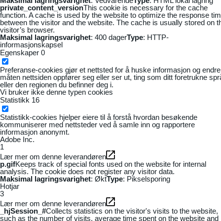
Maksimal lagringsvarighet
: Vedvarende
Type
: HTML lokal lagring
private_content_version
This cookie is necessary for the cache
function. A cache is used by the website to optimize the response ti
between the visitor and the website. The cache is usually stored on t
visitor’s browser.
Maksimal lagringsvarighet
: 400 dager
Type
: HTTP-
informasjonskapsel
Egenskaper
0
Preferanse-cookies gjør et nettsted for å huske informasjon og endre
måten nettsiden oppfører seg eller ser ut, ting som ditt foretrukne sp
eller den regionen du befinner deg i.
Vi bruker ikke denne typen cookies
Statistikk
16
Statistikk-cookies hjelper eiere til å forstå hvordan besøkende
kommuniserer med nettsteder ved å samle inn og rapportere
informasjon anonymt.
Adobe Inc.
1
Lær mer om denne leverandøren
p.gif
Keeps track of special fonts used on the website for internal
analysis. The cookie does not register any visitor data.
Maksimal lagringsvarighet
: Økt
Type
: Pikselsporing
Hotjar
3
Lær mer om denne leverandøren
_hjSession_#
Collects statistics on the visitor's visits to the website,
such as the number of visits, average time spent on the website and