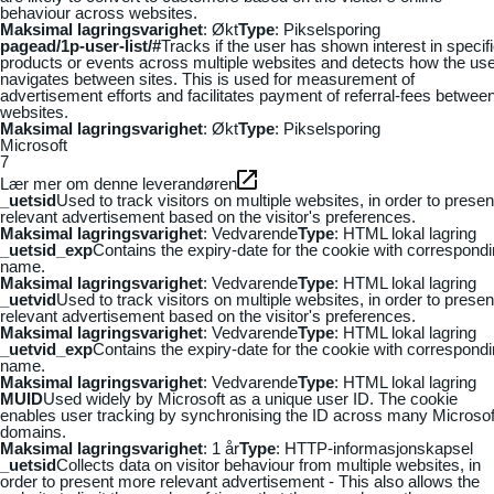
behaviour across websites.
Maksimal lagringsvarighet
: Økt
Type
: Pikselsporing
pagead/1p-user-list/#
Tracks if the user has shown interest in specif
products or events across multiple websites and detects how the us
navigates between sites. This is used for measurement of
advertisement efforts and facilitates payment of referral-fees betwee
websites.
Maksimal lagringsvarighet
: Økt
Type
: Pikselsporing
Microsoft
7
Lær mer om denne leverandøren
_uetsid
Used to track visitors on multiple websites, in order to presen
relevant advertisement based on the visitor's preferences.
Maksimal lagringsvarighet
: Vedvarende
Type
: HTML lokal lagring
_uetsid_exp
Contains the expiry-date for the cookie with correspond
name.
Maksimal lagringsvarighet
: Vedvarende
Type
: HTML lokal lagring
_uetvid
Used to track visitors on multiple websites, in order to presen
relevant advertisement based on the visitor's preferences.
Maksimal lagringsvarighet
: Vedvarende
Type
: HTML lokal lagring
_uetvid_exp
Contains the expiry-date for the cookie with correspond
name.
Maksimal lagringsvarighet
: Vedvarende
Type
: HTML lokal lagring
MUID
Used widely by Microsoft as a unique user ID. The cookie
enables user tracking by synchronising the ID across many Microsof
domains.
Maksimal lagringsvarighet
: 1 år
Type
: HTTP-informasjonskapsel
_uetsid
Collects data on visitor behaviour from multiple websites, in
order to present more relevant advertisement - This also allows the