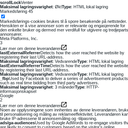
scrollLock
Venter
Maksimal lagringsvarighet
: Økt
Type
: HTML lokal lagring
Markedsføring
45
Markedsførings-cookies brukes til å spore besøkende på nettsteder.
Hensikten er å vise annonser som er relevante og engasjerende for
den enkelte bruker og dermed mer verdifull for utgivere og tredjepart
annonsører.
Meta Platforms, Inc.
3
Lær mer om denne leverandøren
lastExternalReferrer
Detects how the user reached the website by
registering their last URL-address.
Maksimal lagringsvarighet
: Vedvarende
Type
: HTML lokal lagring
lastExternalReferrerTime
Detects how the user reached the websit
by registering their last URL-address.
Maksimal lagringsvarighet
: Vedvarende
Type
: HTML lokal lagring
_fbp
Used by Facebook to deliver a series of advertisement products
such as real time bidding from third party advertisers.
Maksimal lagringsvarighet
: 3 måneder
Type
: HTTP-
informasjonskapsel
Google
2
Lær mer om denne leverandøren
Noen av opplysningene som innhentes av denne leverandøren, bruk
til personalisering og måling av reklameeffektivitet. Leverandøren ka
bruke IP-adressene til annonsemåling og -tilpasning.
ads/ga-audiences
Used by Google AdWords to re-engage visitors th
are likely to convert to customers based on the visitor's online