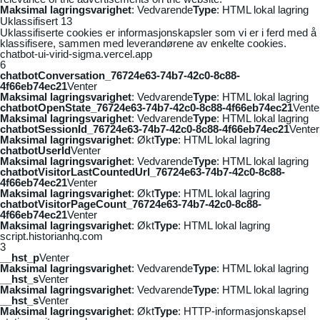
Maksimal lagringsvarighet
: Vedvarende
Type
: HTML lokal lagring
Uklassifisert
13
Uklassifiserte cookies er informasjonskapsler som vi er i ferd med å
klassifisere, sammen med leverandørene av enkelte cookies.
chatbot-ui-virid-sigma.vercel.app
6
chatbotConversation_76724e63-74b7-42c0-8c88-
4f66eb74ec21
Venter
Maksimal lagringsvarighet
: Vedvarende
Type
: HTML lokal lagring
chatbotOpenState_76724e63-74b7-42c0-8c88-4f66eb74ec21
Vente
Maksimal lagringsvarighet
: Vedvarende
Type
: HTML lokal lagring
chatbotSessionId_76724e63-74b7-42c0-8c88-4f66eb74ec21
Venter
Maksimal lagringsvarighet
: Økt
Type
: HTML lokal lagring
chatbotUserId
Venter
Maksimal lagringsvarighet
: Vedvarende
Type
: HTML lokal lagring
chatbotVisitorLastCountedUrl_76724e63-74b7-42c0-8c88-
4f66eb74ec21
Venter
Maksimal lagringsvarighet
: Økt
Type
: HTML lokal lagring
chatbotVisitorPageCount_76724e63-74b7-42c0-8c88-
4f66eb74ec21
Venter
Maksimal lagringsvarighet
: Økt
Type
: HTML lokal lagring
script.historianhq.com
3
__hst_p
Venter
Maksimal lagringsvarighet
: Vedvarende
Type
: HTML lokal lagring
__hst_s
Venter
Maksimal lagringsvarighet
: Vedvarende
Type
: HTML lokal lagring
__hst_s
Venter
Maksimal lagringsvarighet
: Økt
Type
: HTTP-informasjonskapsel