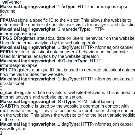
_vaI
Venter
Maksimal lagringsvarighet
: 1 år
Type
: HTTP-informasjonskapsel
floyd.no
4
FPAU
Assigns a specific ID to the visitor. This allows the website to
determine the number of specific user-visits for analysis and statistic
Maksimal lagringsvarighet
: 3 måneder
Type
: HTTP-
informasjonskapsel
FPGSID
Registers statistical data on users' behaviour on the website
Used for internal analytics by the website operator.
Maksimal lagringsvarighet
: 1 dag
Type
: HTTP-informasjonskapsel
FPID
Registers statistical data on users' behaviour on the website.
Used for internal analytics by the website operator.
Maksimal lagringsvarighet
: 400 dager
Type
: HTTP-
informasjonskapsel
FPLC
Registers a unique ID that is used to generate statistical data o
how the visitor uses the website.
Maksimal lagringsvarighet
: 1 dag
Type
: HTTP-informasjonskapsel
sc-static.net
2
u_scsid
Registers data on visitors' website-behaviour. This is used fo
internal analysis and website optimization.
Maksimal lagringsvarighet
: Økt
Type
: HTML lokal lagring
X-AB
This cookie is used by the website’s operator in context with
multi-variate testing. This is a tool used to combine or change conten
on the website. This allows the website to find the best variation/editi
of the site.
Maksimal lagringsvarighet
: 1 dag
Type
: HTTP-informasjonskapsel
www.floyd.no
1