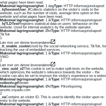
what pages have been read.
Maksimal lagringsvarighet
: 1 dag
Type
: HTTP-informasjonskapsel
_hjSessionUser_#
Collects statistics on the visitor's visits to the
website, such as the number of visits, average time spent on the
website and what pages have been read.
Maksimal lagringsvarighet
: 1 år
Type
: HTTP-informasjonskapsel
_hjTLDTest
Registers statistical data on users' behaviour on the
website. Used for internal analytics by the website operator.
Maksimal lagringsvarighet
: Økt
Type
: HTTP-informasjonskapsel
TikTok
1
Lær mer om denne leverandøren
_tt_enable_cookie
Used by the social networking service, TikTok, fo
tracking the use of embedded services.
Maksimal lagringsvarighet
: 1 år
Type
: HTTP-informasjonskapsel
VWO
2
Lær mer om denne leverandøren
_vwo_uuid_v2
This cookie is set to make split-tests on the website,
which optimizes the website's relevance towards the visitor – the
cookie can also be set to improve the visitor's experience on a websi
Maksimal lagringsvarighet
: 1 år
Type
: HTTP-informasjonskapsel
collect/v.gif
Venter
Maksimal lagringsvarighet
: Økt
Type
: Pikselsporing
assets.voyado.com
2
_va
Contains an visitor ID. This is used to identify the visitor upon re-
entry to the website.
Maksimal lagringsvarighet
: 1 år
Type
: HTTP-informasjonskapsel