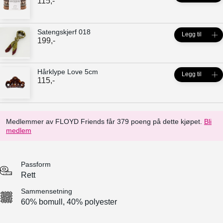
115
,-
Satengskjerf 018
Legg til
199
,-
Hårklype Love 5cm
Legg til
115
,-
Medlemmer av FLOYD Friends får 379 poeng på dette kjøpet.
Bli
medlem
Passform
Rett
Sammensetning
60% bomull, 40% polyester