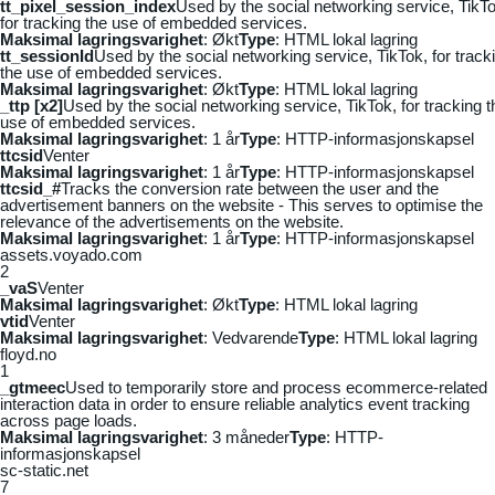
tt_pixel_session_index
Used by the social networking service, TikTo
for tracking the use of embedded services.
Maksimal lagringsvarighet
: Økt
Type
: HTML lokal lagring
tt_sessionId
Used by the social networking service, TikTok, for track
the use of embedded services.
Maksimal lagringsvarighet
: Økt
Type
: HTML lokal lagring
_ttp [x2]
Used by the social networking service, TikTok, for tracking t
use of embedded services.
Maksimal lagringsvarighet
: 1 år
Type
: HTTP-informasjonskapsel
ttcsid
Venter
Maksimal lagringsvarighet
: 1 år
Type
: HTTP-informasjonskapsel
ttcsid_#
Tracks the conversion rate between the user and the
advertisement banners on the website - This serves to optimise the
relevance of the advertisements on the website.
Maksimal lagringsvarighet
: 1 år
Type
: HTTP-informasjonskapsel
assets.voyado.com
2
_vaS
Venter
Maksimal lagringsvarighet
: Økt
Type
: HTML lokal lagring
vtid
Venter
Maksimal lagringsvarighet
: Vedvarende
Type
: HTML lokal lagring
floyd.no
1
_gtmeec
Used to temporarily store and process ecommerce-related
interaction data in order to ensure reliable analytics event tracking
across page loads.
Maksimal lagringsvarighet
: 3 måneder
Type
: HTTP-
informasjonskapsel
sc-static.net
7