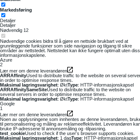
Markedsføring
Detaljer
Detaljer
Nødvendig
12
Nødvendige cookies bidra til å gjøre en nettside brukbart ved at
grunnleggende funksjoner som side navigasjon og tilgang til sikre
områder av nettstedet. Nettstedet kan ikke fungere optimalt uten dis
informasjonskapslene.
Azure
2
Lær mer om denne leverandøren
ARRAffinity
Used to distribute traffic to the website on several serve
in order to optimise response times.
Maksimal lagringsvarighet
: Økt
Type
: HTTP-informasjonskapsel
ARRAffinitySameSite
Used to distribute traffic to the website on
several servers in order to optimise response times.
Maksimal lagringsvarighet
: Økt
Type
: HTTP-informasjonskapsel
Google
1
Lær mer om denne leverandøren
Noen av opplysningene som innhentes av denne leverandøren, bruk
til personalisering og måling av reklameeffektivitet. Leverandøren ka
bruke IP-adressene til annonsemåling og -tilpasning.
test_cookie
Used to check if the user's browser supports cookies.
Maksimal lagringsvarighet
: 1 dag
Type
: HTTP-informasjonskapsel