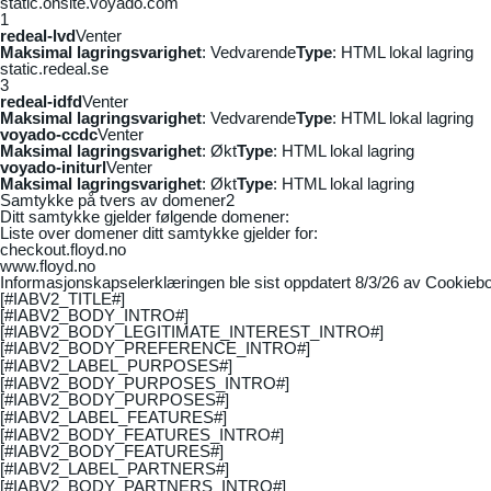
static.onsite.voyado.com
1
redeal-lvd
Venter
Maksimal lagringsvarighet
: Vedvarende
Type
: HTML lokal lagring
static.redeal.se
3
redeal-idfd
Venter
Maksimal lagringsvarighet
: Vedvarende
Type
: HTML lokal lagring
voyado-ccdc
Venter
Maksimal lagringsvarighet
: Økt
Type
: HTML lokal lagring
voyado-initurl
Venter
Maksimal lagringsvarighet
: Økt
Type
: HTML lokal lagring
Samtykke på tvers av domener
2
Ditt samtykke gjelder følgende domener:
Liste over domener ditt samtykke gjelder for:
checkout.floyd.no
www.floyd.no
Informasjonskapselerklæringen ble sist oppdatert 8/3/26 av
Cookiebo
[#IABV2_TITLE#]
[#IABV2_BODY_INTRO#]
[#IABV2_BODY_LEGITIMATE_INTEREST_INTRO#]
[#IABV2_BODY_PREFERENCE_INTRO#]
[#IABV2_LABEL_PURPOSES#]
[#IABV2_BODY_PURPOSES_INTRO#]
[#IABV2_BODY_PURPOSES#]
[#IABV2_LABEL_FEATURES#]
[#IABV2_BODY_FEATURES_INTRO#]
[#IABV2_BODY_FEATURES#]
[#IABV2_LABEL_PARTNERS#]
[#IABV2_BODY_PARTNERS_INTRO#]