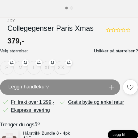
JDY
Collegegenser Paris Xmas
0.0
star
379
,-
rating
Velg størrelse:
Usikker på størrelsen?
S
M
L
XL
XXL
Legg i handlekurv
Fri frakt over 1 299,-
Gratis bytte og enkel retur
Ekspress levering
Trenger du også?
Hårstrikk Bundle 8 - 4pk
Legg til