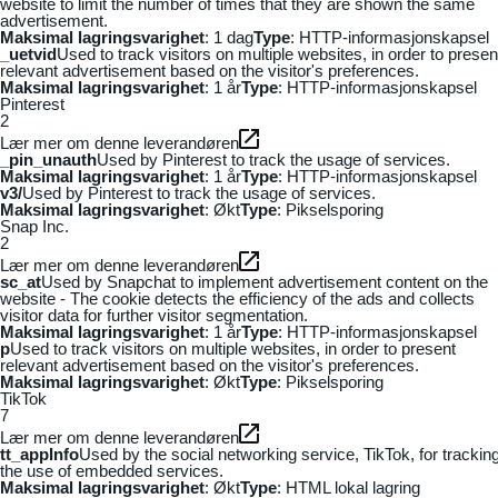
website to limit the number of times that they are shown the same
advertisement.
Maksimal lagringsvarighet
: 1 dag
Type
: HTTP-informasjonskapsel
_uetvid
Used to track visitors on multiple websites, in order to presen
relevant advertisement based on the visitor's preferences.
Maksimal lagringsvarighet
: 1 år
Type
: HTTP-informasjonskapsel
Pinterest
2
Lær mer om denne leverandøren
_pin_unauth
Used by Pinterest to track the usage of services.
Maksimal lagringsvarighet
: 1 år
Type
: HTTP-informasjonskapsel
v3/
Used by Pinterest to track the usage of services.
Maksimal lagringsvarighet
: Økt
Type
: Pikselsporing
Snap Inc.
2
Lær mer om denne leverandøren
sc_at
Used by Snapchat to implement advertisement content on the
website - The cookie detects the efficiency of the ads and collects
visitor data for further visitor segmentation.
Maksimal lagringsvarighet
: 1 år
Type
: HTTP-informasjonskapsel
p
Used to track visitors on multiple websites, in order to present
relevant advertisement based on the visitor's preferences.
Maksimal lagringsvarighet
: Økt
Type
: Pikselsporing
TikTok
7
Lær mer om denne leverandøren
tt_appInfo
Used by the social networking service, TikTok, for trackin
the use of embedded services.
Maksimal lagringsvarighet
: Økt
Type
: HTML lokal lagring