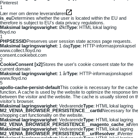
Pinterest
1
Lær mer om denne leverandøren
is_eu
Determines whether the user is located within the EU and
therefore is subject to EU's data privacy regulations.
Maksimal lagringsvarighet
: Økt
Type
: HTML lokal lagring
floyd.no
1
PHPSESSID
Preserves user session state across page requests.
Maksimal lagringsvarighet
: 1 dag
Type
: HTTP-informasjonskapsel
www.collect.floyd.no
consent.cookiebot.com
2
CookieConsent [x2]
Stores the user's cookie consent state for the
current domain
Maksimal lagringsvarighet
: 1 år
Type
: HTTP-informasjonskapsel
www.floyd.no
5
apollo-cache-persist-default
This cookie is necessary for the cache
function. A cache is used by the website to optimize the response ti
between the visitor and the website. The cache is usually stored on t
visitor’s browser.
Maksimal lagringsvarighet
: Vedvarende
Type
: HTML lokal lagring
M2_VENIA_BROWSER_PERSISTENCE__cartId
Necessary for th
shopping cart functionality on the website.
Maksimal lagringsvarighet
: Vedvarende
Type
: HTML lokal lagring
M2_VENIA_BROWSER_PERSISTENCE__magento_cache_id
Ven
Maksimal lagringsvarighet
: Vedvarende
Type
: HTML lokal lagring
M2_VENIA_BROWSER_PERSISTENCE__urlResolver_#
Venter