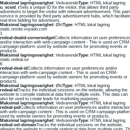
Maksimal lagringsvarighet
: Vedvarende
Type
: HTML lokal lagring
u_scsid_r
Sets a unique ID for the visitor, that allows third party
advertisers to target the visitor with relevant advertisement. This pair
service is provided by third party advertisement hubs, which facilitat
real-time bidding for advertisers.
Maksimal lagringsvarighet
: Økt
Type
: HTML lokal lagring
static.onsite.voyado.com
1
redeal-dealid-cornerwidget
Collects information on user preference
and/or interaction with web-campaign content - This is used on CRM
campaign-platform used by website owners for promoting events or
products.
Maksimal lagringsvarighet
: Vedvarende
Type
: HTML lokal lagring
static.redeal.se
6
redeal-deal-id
Collects information on user preferences and/or
interaction with web-campaign content - This is used on CRM-
campaign-platform used by website owners for promoting events or
products.
Maksimal lagringsvarighet
: Økt
Type
: HTML lokal lagring
redeal-id
Tracks the individual sessions on the website, allowing the
website to compile statistical data from multiple visits. This data can
also be used to create leads for marketing purposes.
Maksimal lagringsvarighet
: Vedvarende
Type
: HTML lokal lagring
redeal-pid
Collects information on user preferences and/or interactio
with web-campaign content - This is used on CRM-campaign-platfo
used by website owners for promoting events or products.
Maksimal lagringsvarighet
: Vedvarende
Type
: HTML lokal lagring
redeal-sel-domain
Tracks the individual sessions on the website,
allowing the website to compile statistical data from multiple visits. Th