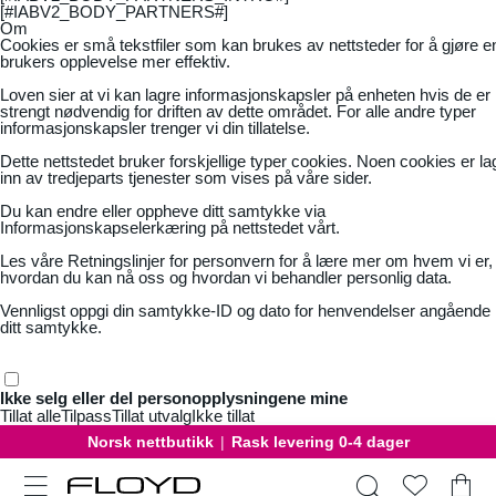
[#IABV2_BODY_PARTNERS#]
Om
Cookies er små tekstfiler som kan brukes av nettsteder for å gjøre e
brukers opplevelse mer effektiv.
Loven sier at vi kan lagre informasjonskapsler på enheten hvis de er
strengt nødvendig for driften av dette området. For alle andre typer
informasjonskapsler trenger vi din tillatelse.
Dette nettstedet bruker forskjellige typer cookies. Noen cookies er la
inn av tredjeparts tjenester som vises på våre sider.
Du kan endre eller oppheve ditt samtykke via
Informasjonskapselerkæring på nettstedet vårt.
Les våre
Retningslinjer for personvern
for å lære mer om hvem vi er,
hvordan du kan nå oss og hvordan vi behandler personlig data.
Vennligst oppgi din samtykke-ID og dato for henvendelser angående
ditt samtykke.
Ikke selg eller del personopplysningene mine
Tillat alle
Tilpass
Tillat utvalg
Ikke tillat
Gratis bytte
|
30 dager åpent kjøp