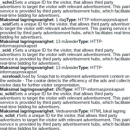
_schn1
Sets a unique ID for the visitor, that allows third party
advertisers to target the visitor with relevant advertisement. This pair
service is provided by third party advertisement hubs, which facilitat
real-time bidding for advertisers.
Maksimal lagringsvarighet
: 1 dag
Type
: HTTP-informasjonskapsel
_scid
Sets a unique ID for the visitor, that allows third party advertise
to target the visitor with relevant advertisement. This pairing service i
provided by third party advertisement hubs, which facilitates real-tim
bidding for advertisers.
Maksimal lagringsvarighet
: 13 måneder
Type
: HTTP-
informasjonskapsel
_scid_r
Sets a unique ID for the visitor, that allows third party
advertisers to target the visitor with relevant advertisement. This pair
service is provided by third party advertisement hubs, which facilitat
real-time bidding for advertisers.
Maksimal lagringsvarighet
: 13 måneder
Type
: HTTP-
informasjonskapsel
_screload
Used by Snapchat to implement advertisement content on
the website - The cookie detects the efficiency of the ads and collect
visitor data for further visitor segmentation.
Maksimal lagringsvarighet
: Økt
Type
: HTTP-informasjonskapsel
u_sclid
Sets a unique ID for the visitor, that allows third party
advertisers to target the visitor with relevant advertisement. This pair
service is provided by third party advertisement hubs, which facilitat
real-time bidding for advertisers.
Maksimal lagringsvarighet
: Vedvarende
Type
: HTML lokal lagring
u_sclid_r
Sets a unique ID for the visitor, that allows third party
advertisers to target the visitor with relevant advertisement. This pair
service is provided by third party advertisement hubs, which facilitat
real-time bidding for advertisers.