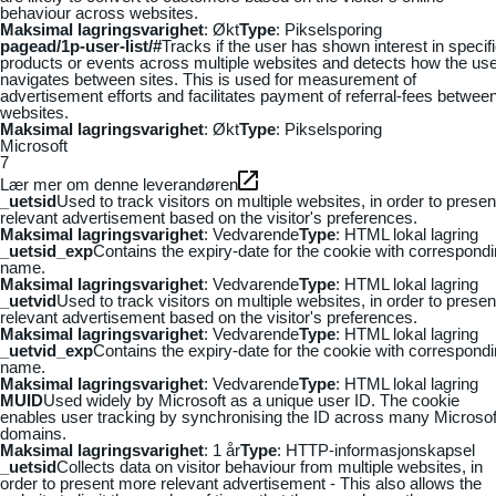
behaviour across websites.
Maksimal lagringsvarighet
: Økt
Type
: Pikselsporing
pagead/1p-user-list/#
Tracks if the user has shown interest in specif
products or events across multiple websites and detects how the us
navigates between sites. This is used for measurement of
advertisement efforts and facilitates payment of referral-fees betwee
websites.
Maksimal lagringsvarighet
: Økt
Type
: Pikselsporing
Microsoft
7
Lær mer om denne leverandøren
_uetsid
Used to track visitors on multiple websites, in order to presen
relevant advertisement based on the visitor's preferences.
Maksimal lagringsvarighet
: Vedvarende
Type
: HTML lokal lagring
_uetsid_exp
Contains the expiry-date for the cookie with correspond
name.
Maksimal lagringsvarighet
: Vedvarende
Type
: HTML lokal lagring
_uetvid
Used to track visitors on multiple websites, in order to presen
relevant advertisement based on the visitor's preferences.
Maksimal lagringsvarighet
: Vedvarende
Type
: HTML lokal lagring
_uetvid_exp
Contains the expiry-date for the cookie with correspond
name.
Maksimal lagringsvarighet
: Vedvarende
Type
: HTML lokal lagring
MUID
Used widely by Microsoft as a unique user ID. The cookie
enables user tracking by synchronising the ID across many Microsof
domains.
Maksimal lagringsvarighet
: 1 år
Type
: HTTP-informasjonskapsel
_uetsid
Collects data on visitor behaviour from multiple websites, in
order to present more relevant advertisement - This also allows the