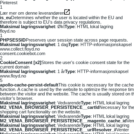
Pinterest
1
Lær mer om denne leverandøren
is_eu
Determines whether the user is located within the EU and
therefore is subject to EU's data privacy regulations.
Maksimal lagringsvarighet
: Økt
Type
: HTML lokal lagring
floyd.no
1
PHPSESSID
Preserves user session state across page requests.
Maksimal lagringsvarighet
: 1 dag
Type
: HTTP-informasjonskapsel
www.collect.floyd.no
consent.cookiebot.com
2
CookieConsent [x2]
Stores the user's cookie consent state for the
current domain
Maksimal lagringsvarighet
: 1 år
Type
: HTTP-informasjonskapsel
www.floyd.no
5
apollo-cache-persist-default
This cookie is necessary for the cache
function. A cache is used by the website to optimize the response ti
between the visitor and the website. The cache is usually stored on t
visitor’s browser.
Maksimal lagringsvarighet
: Vedvarende
Type
: HTML lokal lagring
M2_VENIA_BROWSER_PERSISTENCE__cartId
Necessary for th
shopping cart functionality on the website.
Maksimal lagringsvarighet
: Vedvarende
Type
: HTML lokal lagring
M2_VENIA_BROWSER_PERSISTENCE__magento_cache_id
Ven
Maksimal lagringsvarighet
: Vedvarende
Type
: HTML lokal lagring
M2_VENIA_BROWSER_PERSISTENCE__urlResolver_#
Venter