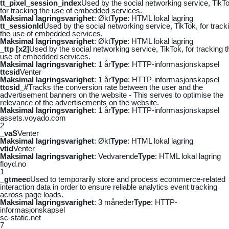
tt_pixel_session_index
Used by the social networking service, TikTo
for tracking the use of embedded services.
Maksimal lagringsvarighet
: Økt
Type
: HTML lokal lagring
tt_sessionId
Used by the social networking service, TikTok, for track
the use of embedded services.
Maksimal lagringsvarighet
: Økt
Type
: HTML lokal lagring
_ttp [x2]
Used by the social networking service, TikTok, for tracking t
use of embedded services.
Maksimal lagringsvarighet
: 1 år
Type
: HTTP-informasjonskapsel
ttcsid
Venter
Maksimal lagringsvarighet
: 1 år
Type
: HTTP-informasjonskapsel
ttcsid_#
Tracks the conversion rate between the user and the
advertisement banners on the website - This serves to optimise the
relevance of the advertisements on the website.
Maksimal lagringsvarighet
: 1 år
Type
: HTTP-informasjonskapsel
assets.voyado.com
2
_vaS
Venter
Maksimal lagringsvarighet
: Økt
Type
: HTML lokal lagring
vtid
Venter
Maksimal lagringsvarighet
: Vedvarende
Type
: HTML lokal lagring
floyd.no
1
_gtmeec
Used to temporarily store and process ecommerce-related
interaction data in order to ensure reliable analytics event tracking
across page loads.
Maksimal lagringsvarighet
: 3 måneder
Type
: HTTP-
informasjonskapsel
sc-static.net
7