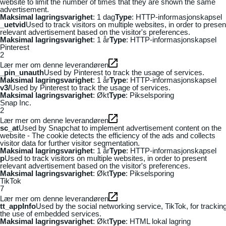
website to limit the number of times that they are shown the same
advertisement.
Maksimal lagringsvarighet
: 1 dag
Type
: HTTP-informasjonskapsel
_uetvid
Used to track visitors on multiple websites, in order to presen
relevant advertisement based on the visitor's preferences.
Maksimal lagringsvarighet
: 1 år
Type
: HTTP-informasjonskapsel
Pinterest
2
Lær mer om denne leverandøren
_pin_unauth
Used by Pinterest to track the usage of services.
Maksimal lagringsvarighet
: 1 år
Type
: HTTP-informasjonskapsel
v3/
Used by Pinterest to track the usage of services.
Maksimal lagringsvarighet
: Økt
Type
: Pikselsporing
Snap Inc.
2
Lær mer om denne leverandøren
sc_at
Used by Snapchat to implement advertisement content on the
website - The cookie detects the efficiency of the ads and collects
visitor data for further visitor segmentation.
Maksimal lagringsvarighet
: 1 år
Type
: HTTP-informasjonskapsel
p
Used to track visitors on multiple websites, in order to present
relevant advertisement based on the visitor's preferences.
Maksimal lagringsvarighet
: Økt
Type
: Pikselsporing
TikTok
7
Lær mer om denne leverandøren
tt_appInfo
Used by the social networking service, TikTok, for trackin
the use of embedded services.
Maksimal lagringsvarighet
: Økt
Type
: HTML lokal lagring