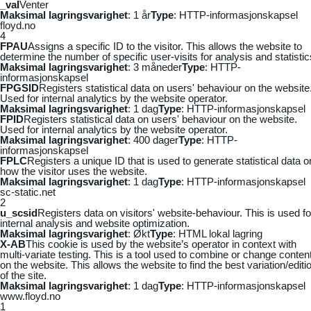
_vaI
Venter
Maksimal lagringsvarighet
: 1 år
Type
: HTTP-informasjonskapsel
floyd.no
4
FPAU
Assigns a specific ID to the visitor. This allows the website to
determine the number of specific user-visits for analysis and statistic
Maksimal lagringsvarighet
: 3 måneder
Type
: HTTP-
informasjonskapsel
FPGSID
Registers statistical data on users' behaviour on the website
Used for internal analytics by the website operator.
Maksimal lagringsvarighet
: 1 dag
Type
: HTTP-informasjonskapsel
FPID
Registers statistical data on users' behaviour on the website.
Used for internal analytics by the website operator.
Maksimal lagringsvarighet
: 400 dager
Type
: HTTP-
informasjonskapsel
FPLC
Registers a unique ID that is used to generate statistical data o
how the visitor uses the website.
Maksimal lagringsvarighet
: 1 dag
Type
: HTTP-informasjonskapsel
sc-static.net
2
u_scsid
Registers data on visitors' website-behaviour. This is used fo
internal analysis and website optimization.
Maksimal lagringsvarighet
: Økt
Type
: HTML lokal lagring
X-AB
This cookie is used by the website’s operator in context with
multi-variate testing. This is a tool used to combine or change conten
on the website. This allows the website to find the best variation/editi
of the site.
Maksimal lagringsvarighet
: 1 dag
Type
: HTTP-informasjonskapsel
www.floyd.no
1