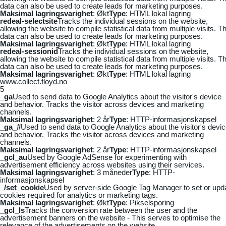
data can also be used to create leads for marketing purposes.
Maksimal lagringsvarighet
: Økt
Type
: HTML lokal lagring
redeal-selectsite
Tracks the individual sessions on the website,
allowing the website to compile statistical data from multiple visits. Th
data can also be used to create leads for marketing purposes.
Maksimal lagringsvarighet
: Økt
Type
: HTML lokal lagring
redeal-sessionid
Tracks the individual sessions on the website,
allowing the website to compile statistical data from multiple visits. Th
data can also be used to create leads for marketing purposes.
Maksimal lagringsvarighet
: Økt
Type
: HTML lokal lagring
www.collect.floyd.no
5
_ga
Used to send data to Google Analytics about the visitor's device
and behavior. Tracks the visitor across devices and marketing
channels.
Maksimal lagringsvarighet
: 2 år
Type
: HTTP-informasjonskapsel
_ga_#
Used to send data to Google Analytics about the visitor's devi
and behavior. Tracks the visitor across devices and marketing
channels.
Maksimal lagringsvarighet
: 2 år
Type
: HTTP-informasjonskapsel
_gcl_au
Used by Google AdSense for experimenting with
advertisement efficiency across websites using their services.
Maksimal lagringsvarighet
: 3 måneder
Type
: HTTP-
informasjonskapsel
_/set_cookie
Used by server-side Google Tag Manager to set or upd
cookies required for analytics or marketing tags.
Maksimal lagringsvarighet
: Økt
Type
: Pikselsporing
_gcl_ls
Tracks the conversion rate between the user and the
advertisement banners on the website - This serves to optimise the
relevance of the advertisements on the website.