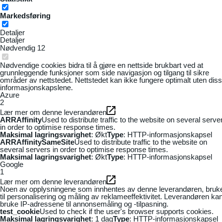
Markedsføring
Detaljer
Detaljer
Nødvendig
12
Nødvendige cookies bidra til å gjøre en nettside brukbart ved at
grunnleggende funksjoner som side navigasjon og tilgang til sikre
områder av nettstedet. Nettstedet kan ikke fungere optimalt uten dis
informasjonskapslene.
Azure
2
Lær mer om denne leverandøren
ARRAffinity
Used to distribute traffic to the website on several serve
in order to optimise response times.
Maksimal lagringsvarighet
: Økt
Type
: HTTP-informasjonskapsel
ARRAffinitySameSite
Used to distribute traffic to the website on
several servers in order to optimise response times.
Maksimal lagringsvarighet
: Økt
Type
: HTTP-informasjonskapsel
Google
1
Lær mer om denne leverandøren
Noen av opplysningene som innhentes av denne leverandøren, bruk
til personalisering og måling av reklameeffektivitet. Leverandøren ka
bruke IP-adressene til annonsemåling og -tilpasning.
test_cookie
Used to check if the user's browser supports cookies.
Maksimal lagringsvarighet
: 1 dag
Type
: HTTP-informasjonskapsel