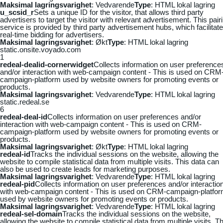
Maksimal lagringsvarighet
: Vedvarende
Type
: HTML lokal lagring
u_scsid_r
Sets a unique ID for the visitor, that allows third party
advertisers to target the visitor with relevant advertisement. This pair
service is provided by third party advertisement hubs, which facilitat
real-time bidding for advertisers.
Maksimal lagringsvarighet
: Økt
Type
: HTML lokal lagring
static.onsite.voyado.com
1
redeal-dealid-cornerwidget
Collects information on user preference
and/or interaction with web-campaign content - This is used on CRM
campaign-platform used by website owners for promoting events or
products.
Maksimal lagringsvarighet
: Vedvarende
Type
: HTML lokal lagring
static.redeal.se
6
redeal-deal-id
Collects information on user preferences and/or
interaction with web-campaign content - This is used on CRM-
campaign-platform used by website owners for promoting events or
products.
Maksimal lagringsvarighet
: Økt
Type
: HTML lokal lagring
redeal-id
Tracks the individual sessions on the website, allowing the
website to compile statistical data from multiple visits. This data can
also be used to create leads for marketing purposes.
Maksimal lagringsvarighet
: Vedvarende
Type
: HTML lokal lagring
redeal-pid
Collects information on user preferences and/or interactio
with web-campaign content - This is used on CRM-campaign-platfo
used by website owners for promoting events or products.
Maksimal lagringsvarighet
: Vedvarende
Type
: HTML lokal lagring
redeal-sel-domain
Tracks the individual sessions on the website,
allowing the website to compile statistical data from multiple visits. Th