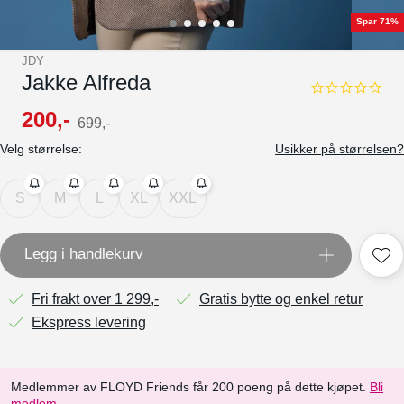
Spar 71%
JDY
Jakke Alfreda
0.0
star
200
,-
699
,-
rating
Velg størrelse:
Usikker på størrelsen?
S
M
L
XL
XXL
Legg i handlekurv
Fri frakt over 1 299,-
Gratis bytte og enkel retur
Ekspress levering
Medlemmer av FLOYD Friends får 200 poeng på dette kjøpet.
Bli
medlem