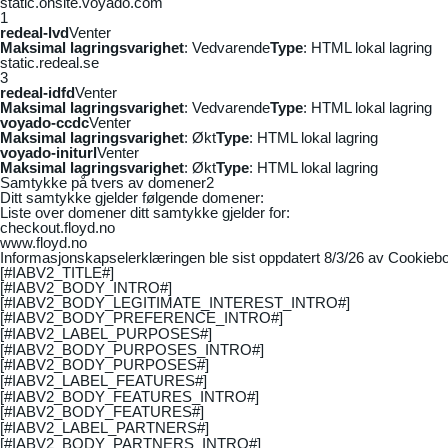
static.onsite.voyado.com
1
redeal-lvd
Venter
Maksimal lagringsvarighet
: Vedvarende
Type
: HTML lokal lagring
static.redeal.se
3
redeal-idfd
Venter
Maksimal lagringsvarighet
: Vedvarende
Type
: HTML lokal lagring
voyado-ccdc
Venter
Maksimal lagringsvarighet
: Økt
Type
: HTML lokal lagring
voyado-initurl
Venter
Maksimal lagringsvarighet
: Økt
Type
: HTML lokal lagring
Samtykke på tvers av domener
2
Ditt samtykke gjelder følgende domener:
Liste over domener ditt samtykke gjelder for:
checkout.floyd.no
www.floyd.no
Informasjonskapselerklæringen ble sist oppdatert 8/3/26 av
Cookiebo
[#IABV2_TITLE#]
[#IABV2_BODY_INTRO#]
[#IABV2_BODY_LEGITIMATE_INTEREST_INTRO#]
[#IABV2_BODY_PREFERENCE_INTRO#]
[#IABV2_LABEL_PURPOSES#]
[#IABV2_BODY_PURPOSES_INTRO#]
[#IABV2_BODY_PURPOSES#]
[#IABV2_LABEL_FEATURES#]
[#IABV2_BODY_FEATURES_INTRO#]
[#IABV2_BODY_FEATURES#]
[#IABV2_LABEL_PARTNERS#]
[#IABV2_BODY_PARTNERS_INTRO#]