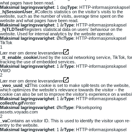
what pages have been read.
Maksimal lagringsvarighet
: 1 dag
Type
: HTTP-informasjonskapsel
_hjSessionUser_#
Collects statistics on the visitor's visits to the
website, such as the number of visits, average time spent on the
website and what pages have been read.
Maksimal lagringsvarighet
: 1 år
Type
: HTTP-informasjonskapsel
_hjTLDTest
Registers statistical data on users' behaviour on the
website. Used for internal analytics by the website operator.
Maksimal lagringsvarighet
: Økt
Type
: HTTP-informasjonskapsel
TikTok
1
Lær mer om denne leverandøren
_tt_enable_cookie
Used by the social networking service, TikTok, fo
tracking the use of embedded services.
Maksimal lagringsvarighet
: 1 år
Type
: HTTP-informasjonskapsel
VWO
2
Lær mer om denne leverandøren
_vwo_uuid_v2
This cookie is set to make split-tests on the website,
which optimizes the website's relevance towards the visitor – the
cookie can also be set to improve the visitor's experience on a websi
Maksimal lagringsvarighet
: 1 år
Type
: HTTP-informasjonskapsel
collect/v.gif
Venter
Maksimal lagringsvarighet
: Økt
Type
: Pikselsporing
assets.voyado.com
2
_va
Contains an visitor ID. This is used to identify the visitor upon re-
entry to the website.
Maksimal lagringsvarighet
: 1 år
Type
: HTTP-informasjonskapsel