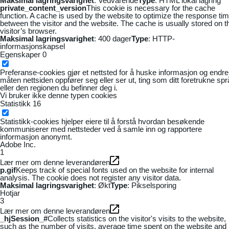
Maksimal lagringsvarighet
: Vedvarende
Type
: HTML lokal lagring
private_content_version
This cookie is necessary for the cache
function. A cache is used by the website to optimize the response ti
between the visitor and the website. The cache is usually stored on t
visitor’s browser.
Maksimal lagringsvarighet
: 400 dager
Type
: HTTP-
informasjonskapsel
Egenskaper
0
Preferanse-cookies gjør et nettsted for å huske informasjon og endre
måten nettsiden oppfører seg eller ser ut, ting som ditt foretrukne sp
eller den regionen du befinner deg i.
Vi bruker ikke denne typen cookies
Statistikk
16
Statistikk-cookies hjelper eiere til å forstå hvordan besøkende
kommuniserer med nettsteder ved å samle inn og rapportere
informasjon anonymt.
Adobe Inc.
1
Lær mer om denne leverandøren
p.gif
Keeps track of special fonts used on the website for internal
analysis. The cookie does not register any visitor data.
Maksimal lagringsvarighet
: Økt
Type
: Pikselsporing
Hotjar
3
Lær mer om denne leverandøren
_hjSession_#
Collects statistics on the visitor's visits to the website,
such as the number of visits, average time spent on the website and