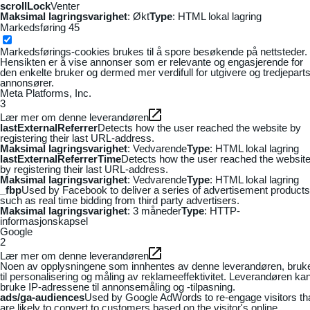
scrollLock
Venter
Maksimal lagringsvarighet
: Økt
Type
: HTML lokal lagring
Markedsføring
45
Markedsførings-cookies brukes til å spore besøkende på nettsteder.
Hensikten er å vise annonser som er relevante og engasjerende for
den enkelte bruker og dermed mer verdifull for utgivere og tredjepart
annonsører.
Meta Platforms, Inc.
3
Lær mer om denne leverandøren
lastExternalReferrer
Detects how the user reached the website by
registering their last URL-address.
Maksimal lagringsvarighet
: Vedvarende
Type
: HTML lokal lagring
lastExternalReferrerTime
Detects how the user reached the websit
by registering their last URL-address.
Maksimal lagringsvarighet
: Vedvarende
Type
: HTML lokal lagring
_fbp
Used by Facebook to deliver a series of advertisement products
such as real time bidding from third party advertisers.
Maksimal lagringsvarighet
: 3 måneder
Type
: HTTP-
informasjonskapsel
Google
2
Lær mer om denne leverandøren
Noen av opplysningene som innhentes av denne leverandøren, bruk
til personalisering og måling av reklameeffektivitet. Leverandøren ka
bruke IP-adressene til annonsemåling og -tilpasning.
ads/ga-audiences
Used by Google AdWords to re-engage visitors th
are likely to convert to customers based on the visitor's online