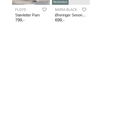
Resirkulert
FLOYD
MARIA BLACK
Støvletter Pam
Øreringer Senorita 25
799
,-
699
,-