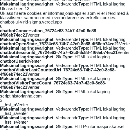
Maksimal lagringsvarighet
: Vedvarende
Type
: HTML lokal lagring
Uklassifisert
13
Uklassifiserte cookies er informasjonskapsler som vi er i ferd med å
klassifisere, sammen med leverandørene av enkelte cookies.
chatbot-ui-virid-sigma.vercel.app
6
chatbotConversation_76724e63-74b7-42c0-8c88-
4f66eb74ec21
Venter
Maksimal lagringsvarighet
: Vedvarende
Type
: HTML lokal lagring
chatbotOpenState_76724e63-74b7-42c0-8c88-4f66eb74ec21
Vente
Maksimal lagringsvarighet
: Vedvarende
Type
: HTML lokal lagring
chatbotSessionId_76724e63-74b7-42c0-8c88-4f66eb74ec21
Venter
Maksimal lagringsvarighet
: Økt
Type
: HTML lokal lagring
chatbotUserId
Venter
Maksimal lagringsvarighet
: Vedvarende
Type
: HTML lokal lagring
chatbotVisitorLastCountedUrl_76724e63-74b7-42c0-8c88-
4f66eb74ec21
Venter
Maksimal lagringsvarighet
: Økt
Type
: HTML lokal lagring
chatbotVisitorPageCount_76724e63-74b7-42c0-8c88-
4f66eb74ec21
Venter
Maksimal lagringsvarighet
: Økt
Type
: HTML lokal lagring
script.historianhq.com
3
__hst_p
Venter
Maksimal lagringsvarighet
: Vedvarende
Type
: HTML lokal lagring
__hst_s
Venter
Maksimal lagringsvarighet
: Vedvarende
Type
: HTML lokal lagring
__hst_s
Venter
Maksimal lagringsvarighet
: Økt
Type
: HTTP-informasjonskapsel