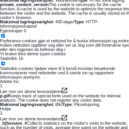
Maksimal lagringsvarighet
: Vedvarende
Type
: HTML lokal lagring
private_content_version
This cookie is necessary for the cache
function. A cache is used by the website to optimize the response ti
between the visitor and the website. The cache is usually stored on t
visitor’s browser.
Maksimal lagringsvarighet
: 400 dager
Type
: HTTP-
informasjonskapsel
Egenskaper
0
Preferanse-cookies gjør et nettsted for å huske informasjon og endre
måten nettsiden oppfører seg eller ser ut, ting som ditt foretrukne sp
eller den regionen du befinner deg i.
Vi bruker ikke denne typen cookies
Statistikk
16
Statistikk-cookies hjelper eiere til å forstå hvordan besøkende
kommuniserer med nettsteder ved å samle inn og rapportere
informasjon anonymt.
Adobe Inc.
1
Lær mer om denne leverandøren
p.gif
Keeps track of special fonts used on the website for internal
analysis. The cookie does not register any visitor data.
Maksimal lagringsvarighet
: Økt
Type
: Pikselsporing
Hotjar
3
Lær mer om denne leverandøren
_hjSession_#
Collects statistics on the visitor's visits to the website,
such as the number of visits, average time spent on the website and