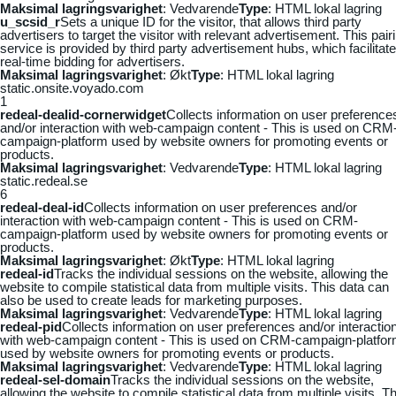
Maksimal lagringsvarighet
: Vedvarende
Type
: HTML lokal lagring
u_scsid_r
Sets a unique ID for the visitor, that allows third party
advertisers to target the visitor with relevant advertisement. This pair
service is provided by third party advertisement hubs, which facilitat
real-time bidding for advertisers.
Maksimal lagringsvarighet
: Økt
Type
: HTML lokal lagring
static.onsite.voyado.com
1
redeal-dealid-cornerwidget
Collects information on user preference
and/or interaction with web-campaign content - This is used on CRM
campaign-platform used by website owners for promoting events or
products.
Maksimal lagringsvarighet
: Vedvarende
Type
: HTML lokal lagring
static.redeal.se
6
redeal-deal-id
Collects information on user preferences and/or
interaction with web-campaign content - This is used on CRM-
campaign-platform used by website owners for promoting events or
products.
Maksimal lagringsvarighet
: Økt
Type
: HTML lokal lagring
redeal-id
Tracks the individual sessions on the website, allowing the
website to compile statistical data from multiple visits. This data can
also be used to create leads for marketing purposes.
Maksimal lagringsvarighet
: Vedvarende
Type
: HTML lokal lagring
redeal-pid
Collects information on user preferences and/or interactio
with web-campaign content - This is used on CRM-campaign-platfo
used by website owners for promoting events or products.
Maksimal lagringsvarighet
: Vedvarende
Type
: HTML lokal lagring
redeal-sel-domain
Tracks the individual sessions on the website,
allowing the website to compile statistical data from multiple visits. Th