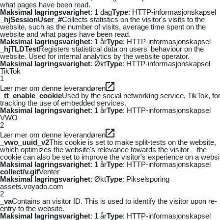
what pages have been read.
Maksimal lagringsvarighet
: 1 dag
Type
: HTTP-informasjonskapsel
_hjSessionUser_#
Collects statistics on the visitor's visits to the
website, such as the number of visits, average time spent on the
website and what pages have been read.
Maksimal lagringsvarighet
: 1 år
Type
: HTTP-informasjonskapsel
_hjTLDTest
Registers statistical data on users' behaviour on the
website. Used for internal analytics by the website operator.
Maksimal lagringsvarighet
: Økt
Type
: HTTP-informasjonskapsel
TikTok
1
Lær mer om denne leverandøren
_tt_enable_cookie
Used by the social networking service, TikTok, fo
tracking the use of embedded services.
Maksimal lagringsvarighet
: 1 år
Type
: HTTP-informasjonskapsel
VWO
2
Lær mer om denne leverandøren
_vwo_uuid_v2
This cookie is set to make split-tests on the website,
which optimizes the website's relevance towards the visitor – the
cookie can also be set to improve the visitor's experience on a websi
Maksimal lagringsvarighet
: 1 år
Type
: HTTP-informasjonskapsel
collect/v.gif
Venter
Maksimal lagringsvarighet
: Økt
Type
: Pikselsporing
assets.voyado.com
2
_va
Contains an visitor ID. This is used to identify the visitor upon re-
entry to the website.
Maksimal lagringsvarighet
: 1 år
Type
: HTTP-informasjonskapsel