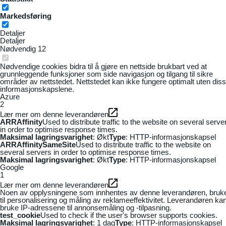
Markedsføring
Detaljer
Detaljer
Nødvendig
12
Nødvendige cookies bidra til å gjøre en nettside brukbart ved at
grunnleggende funksjoner som side navigasjon og tilgang til sikre
områder av nettstedet. Nettstedet kan ikke fungere optimalt uten dis
informasjonskapslene.
Azure
2
Lær mer om denne leverandøren
ARRAffinity
Used to distribute traffic to the website on several serve
in order to optimise response times.
Maksimal lagringsvarighet
: Økt
Type
: HTTP-informasjonskapsel
ARRAffinitySameSite
Used to distribute traffic to the website on
several servers in order to optimise response times.
Maksimal lagringsvarighet
: Økt
Type
: HTTP-informasjonskapsel
Google
1
Lær mer om denne leverandøren
Noen av opplysningene som innhentes av denne leverandøren, bruk
til personalisering og måling av reklameeffektivitet. Leverandøren ka
bruke IP-adressene til annonsemåling og -tilpasning.
test_cookie
Used to check if the user's browser supports cookies.
Maksimal lagringsvarighet
: 1 dag
Type
: HTTP-informasjonskapsel