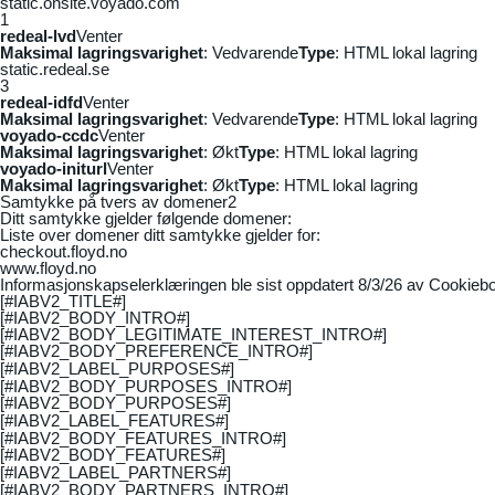
static.onsite.voyado.com
1
redeal-lvd
Venter
Maksimal lagringsvarighet
: Vedvarende
Type
: HTML lokal lagring
static.redeal.se
3
redeal-idfd
Venter
Maksimal lagringsvarighet
: Vedvarende
Type
: HTML lokal lagring
voyado-ccdc
Venter
Maksimal lagringsvarighet
: Økt
Type
: HTML lokal lagring
voyado-initurl
Venter
Maksimal lagringsvarighet
: Økt
Type
: HTML lokal lagring
Samtykke på tvers av domener
2
Ditt samtykke gjelder følgende domener:
Liste over domener ditt samtykke gjelder for:
checkout.floyd.no
www.floyd.no
Informasjonskapselerklæringen ble sist oppdatert 8/3/26 av
Cookiebo
[#IABV2_TITLE#]
[#IABV2_BODY_INTRO#]
[#IABV2_BODY_LEGITIMATE_INTEREST_INTRO#]
[#IABV2_BODY_PREFERENCE_INTRO#]
[#IABV2_LABEL_PURPOSES#]
[#IABV2_BODY_PURPOSES_INTRO#]
[#IABV2_BODY_PURPOSES#]
[#IABV2_LABEL_FEATURES#]
[#IABV2_BODY_FEATURES_INTRO#]
[#IABV2_BODY_FEATURES#]
[#IABV2_LABEL_PARTNERS#]
[#IABV2_BODY_PARTNERS_INTRO#]