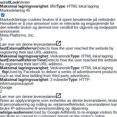
scrollLock
Venter
Maksimal lagringsvarighet
: Økt
Type
: HTML lokal lagring
Markedsføring
45
Markedsførings-cookies brukes til å spore besøkende på nettsteder.
Hensikten er å vise annonser som er relevante og engasjerende for
den enkelte bruker og dermed mer verdifull for utgivere og tredjepart
annonsører.
Meta Platforms, Inc.
3
Lær mer om denne leverandøren
lastExternalReferrer
Detects how the user reached the website by
registering their last URL-address.
Maksimal lagringsvarighet
: Vedvarende
Type
: HTML lokal lagring
lastExternalReferrerTime
Detects how the user reached the websit
by registering their last URL-address.
Maksimal lagringsvarighet
: Vedvarende
Type
: HTML lokal lagring
_fbp
Used by Facebook to deliver a series of advertisement products
such as real time bidding from third party advertisers.
Maksimal lagringsvarighet
: 3 måneder
Type
: HTTP-
informasjonskapsel
Google
2
Lær mer om denne leverandøren
Noen av opplysningene som innhentes av denne leverandøren, bruk
til personalisering og måling av reklameeffektivitet. Leverandøren ka
bruke IP-adressene til annonsemåling og -tilpasning.
ads/ga-audiences
Used by Google AdWords to re-engage visitors th
are likely to convert to customers based on the visitor's online