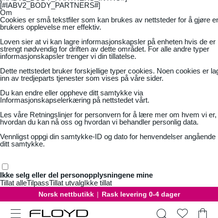
[#IABV2_BODY_PARTNERS#]
Om
Cookies er små tekstfiler som kan brukes av nettsteder for å gjøre e
brukers opplevelse mer effektiv.
Loven sier at vi kan lagre informasjonskapsler på enheten hvis de er
strengt nødvendig for driften av dette området. For alle andre typer
informasjonskapsler trenger vi din tillatelse.
Dette nettstedet bruker forskjellige typer cookies. Noen cookies er la
inn av tredjeparts tjenester som vises på våre sider.
Du kan endre eller oppheve ditt samtykke via
Informasjonskapselerkæring på nettstedet vårt.
Les våre
Retningslinjer for personvern
for å lære mer om hvem vi er,
hvordan du kan nå oss og hvordan vi behandler personlig data.
Vennligst oppgi din samtykke-ID og dato for henvendelser angående
ditt samtykke.
Ikke selg eller del personopplysningene mine
Tillat alle
Tilpass
Tillat utvalg
Ikke tillat
Norsk nettbutikk
|
Rask levering 0-4 dager