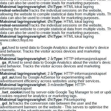
data can also be used to create leads for marketing purposes.
Maksimal lagringsvarighet
: Økt
Type
: HTML lokal lagring
redeal-selectsite
Tracks the individual sessions on the website,
allowing the website to compile statistical data from multiple visits. Th
data can also be used to create leads for marketing purposes.
Maksimal lagringsvarighet
: Økt
Type
: HTML lokal lagring
redeal-sessionid
Tracks the individual sessions on the website,
allowing the website to compile statistical data from multiple visits. Th
data can also be used to create leads for marketing purposes.
Maksimal lagringsvarighet
: Økt
Type
: HTML lokal lagring
www.collect.floyd.no
5
_ga
Used to send data to Google Analytics about the visitor's device
and behavior. Tracks the visitor across devices and marketing
channels.
Maksimal lagringsvarighet
: 2 år
Type
: HTTP-informasjonskapsel
_ga_#
Used to send data to Google Analytics about the visitor's devi
and behavior. Tracks the visitor across devices and marketing
channels.
Maksimal lagringsvarighet
: 2 år
Type
: HTTP-informasjonskapsel
_gcl_au
Used by Google AdSense for experimenting with
advertisement efficiency across websites using their services.
Maksimal lagringsvarighet
: 3 måneder
Type
: HTTP-
informasjonskapsel
_/set_cookie
Used by server-side Google Tag Manager to set or upd
cookies required for analytics or marketing tags.
Maksimal lagringsvarighet
: Økt
Type
: Pikselsporing
_gcl_ls
Tracks the conversion rate between the user and the
advertisement banners on the website - This serves to optimise the
relevance of the advertisements on the website.