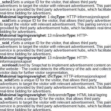
_schn1
Sets a unique ID for the visitor, that allows third party
advertisers to target the visitor with relevant advertisement. This pair
service is provided by third party advertisement hubs, which facilitat
real-time bidding for advertisers.
Maksimal lagringsvarighet
: 1 dag
Type
: HTTP-informasjonskapsel
_scid
Sets a unique ID for the visitor, that allows third party advertise
to target the visitor with relevant advertisement. This pairing service i
provided by third party advertisement hubs, which facilitates real-tim
bidding for advertisers.
Maksimal lagringsvarighet
: 13 måneder
Type
: HTTP-
informasjonskapsel
_scid_r
Sets a unique ID for the visitor, that allows third party
advertisers to target the visitor with relevant advertisement. This pair
service is provided by third party advertisement hubs, which facilitat
real-time bidding for advertisers.
Maksimal lagringsvarighet
: 13 måneder
Type
: HTTP-
informasjonskapsel
_screload
Used by Snapchat to implement advertisement content on
the website - The cookie detects the efficiency of the ads and collect
visitor data for further visitor segmentation.
Maksimal lagringsvarighet
: Økt
Type
: HTTP-informasjonskapsel
u_sclid
Sets a unique ID for the visitor, that allows third party
advertisers to target the visitor with relevant advertisement. This pair
service is provided by third party advertisement hubs, which facilitat
real-time bidding for advertisers.
Maksimal lagringsvarighet
: Vedvarende
Type
: HTML lokal lagring
u_sclid_r
Sets a unique ID for the visitor, that allows third party
advertisers to target the visitor with relevant advertisement. This pair
service is provided by third party advertisement hubs, which facilitat
real-time bidding for advertisers.