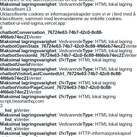
Maksimal lagringsvarighet
: Vedvarende
Type
: HTML lokal lagring
Uklassifisert
13
Uklassifiserte cookies er informasjonskapsler som vi er i ferd med å
klassifisere, sammen med leverandørene av enkelte cookies.
chatbot-ui-virid-sigma.vercel.app
6
chatbotConversation_76724e63-74b7-42c0-8c88-
4f66eb74ec21
Venter
Maksimal lagringsvarighet
: Vedvarende
Type
: HTML lokal lagring
chatbotOpenState_76724e63-74b7-42c0-8c88-4f66eb74ec21
Vente
Maksimal lagringsvarighet
: Vedvarende
Type
: HTML lokal lagring
chatbotSessionId_76724e63-74b7-42c0-8c88-4f66eb74ec21
Venter
Maksimal lagringsvarighet
: Økt
Type
: HTML lokal lagring
chatbotUserId
Venter
Maksimal lagringsvarighet
: Vedvarende
Type
: HTML lokal lagring
chatbotVisitorLastCountedUrl_76724e63-74b7-42c0-8c88-
4f66eb74ec21
Venter
Maksimal lagringsvarighet
: Økt
Type
: HTML lokal lagring
chatbotVisitorPageCount_76724e63-74b7-42c0-8c88-
4f66eb74ec21
Venter
Maksimal lagringsvarighet
: Økt
Type
: HTML lokal lagring
script.historianhq.com
3
__hst_p
Venter
Maksimal lagringsvarighet
: Vedvarende
Type
: HTML lokal lagring
__hst_s
Venter
Maksimal lagringsvarighet
: Vedvarende
Type
: HTML lokal lagring
__hst_s
Venter
Maksimal lagringsvarighet
: Økt
Type
: HTTP-informasjonskapsel