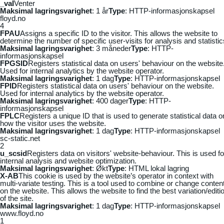
_vaI
Venter
Maksimal lagringsvarighet
: 1 år
Type
: HTTP-informasjonskapsel
floyd.no
4
FPAU
Assigns a specific ID to the visitor. This allows the website to
determine the number of specific user-visits for analysis and statistic
Maksimal lagringsvarighet
: 3 måneder
Type
: HTTP-
informasjonskapsel
FPGSID
Registers statistical data on users' behaviour on the website
Used for internal analytics by the website operator.
Maksimal lagringsvarighet
: 1 dag
Type
: HTTP-informasjonskapsel
FPID
Registers statistical data on users' behaviour on the website.
Used for internal analytics by the website operator.
Maksimal lagringsvarighet
: 400 dager
Type
: HTTP-
informasjonskapsel
FPLC
Registers a unique ID that is used to generate statistical data o
how the visitor uses the website.
Maksimal lagringsvarighet
: 1 dag
Type
: HTTP-informasjonskapsel
sc-static.net
2
u_scsid
Registers data on visitors' website-behaviour. This is used fo
internal analysis and website optimization.
Maksimal lagringsvarighet
: Økt
Type
: HTML lokal lagring
X-AB
This cookie is used by the website’s operator in context with
multi-variate testing. This is a tool used to combine or change conten
on the website. This allows the website to find the best variation/editi
of the site.
Maksimal lagringsvarighet
: 1 dag
Type
: HTTP-informasjonskapsel
www.floyd.no
1