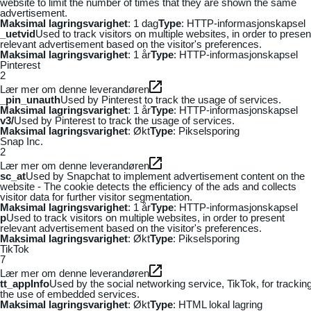
website to limit the number of times that they are shown the same
advertisement.
Maksimal lagringsvarighet
: 1 dag
Type
: HTTP-informasjonskapsel
_uetvid
Used to track visitors on multiple websites, in order to presen
relevant advertisement based on the visitor's preferences.
Maksimal lagringsvarighet
: 1 år
Type
: HTTP-informasjonskapsel
Pinterest
2
Lær mer om denne leverandøren
_pin_unauth
Used by Pinterest to track the usage of services.
Maksimal lagringsvarighet
: 1 år
Type
: HTTP-informasjonskapsel
v3/
Used by Pinterest to track the usage of services.
Maksimal lagringsvarighet
: Økt
Type
: Pikselsporing
Snap Inc.
2
Lær mer om denne leverandøren
sc_at
Used by Snapchat to implement advertisement content on the
website - The cookie detects the efficiency of the ads and collects
visitor data for further visitor segmentation.
Maksimal lagringsvarighet
: 1 år
Type
: HTTP-informasjonskapsel
p
Used to track visitors on multiple websites, in order to present
relevant advertisement based on the visitor's preferences.
Maksimal lagringsvarighet
: Økt
Type
: Pikselsporing
TikTok
7
Lær mer om denne leverandøren
tt_appInfo
Used by the social networking service, TikTok, for trackin
the use of embedded services.
Maksimal lagringsvarighet
: Økt
Type
: HTML lokal lagring