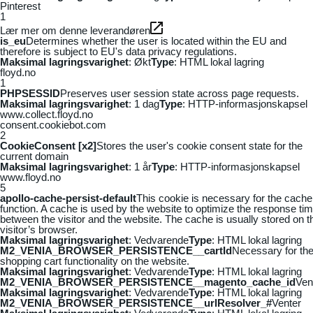
Pinterest
1
Lær mer om denne leverandøren
is_eu
Determines whether the user is located within the EU and
therefore is subject to EU's data privacy regulations.
Maksimal lagringsvarighet
: Økt
Type
: HTML lokal lagring
floyd.no
1
PHPSESSID
Preserves user session state across page requests.
Maksimal lagringsvarighet
: 1 dag
Type
: HTTP-informasjonskapsel
www.collect.floyd.no
consent.cookiebot.com
2
CookieConsent [x2]
Stores the user's cookie consent state for the
current domain
Maksimal lagringsvarighet
: 1 år
Type
: HTTP-informasjonskapsel
www.floyd.no
5
apollo-cache-persist-default
This cookie is necessary for the cache
function. A cache is used by the website to optimize the response ti
between the visitor and the website. The cache is usually stored on t
visitor’s browser.
Maksimal lagringsvarighet
: Vedvarende
Type
: HTML lokal lagring
M2_VENIA_BROWSER_PERSISTENCE__cartId
Necessary for th
shopping cart functionality on the website.
Maksimal lagringsvarighet
: Vedvarende
Type
: HTML lokal lagring
M2_VENIA_BROWSER_PERSISTENCE__magento_cache_id
Ven
Maksimal lagringsvarighet
: Vedvarende
Type
: HTML lokal lagring
M2_VENIA_BROWSER_PERSISTENCE__urlResolver_#
Venter