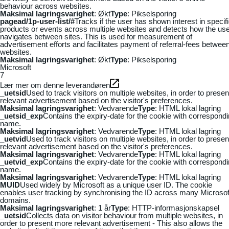
behaviour across websites.
Maksimal lagringsvarighet
: Økt
Type
: Pikselsporing
pagead/1p-user-list/#
Tracks if the user has shown interest in specif
products or events across multiple websites and detects how the us
navigates between sites. This is used for measurement of
advertisement efforts and facilitates payment of referral-fees betwee
websites.
Maksimal lagringsvarighet
: Økt
Type
: Pikselsporing
Microsoft
7
Lær mer om denne leverandøren
_uetsid
Used to track visitors on multiple websites, in order to presen
relevant advertisement based on the visitor's preferences.
Maksimal lagringsvarighet
: Vedvarende
Type
: HTML lokal lagring
_uetsid_exp
Contains the expiry-date for the cookie with correspond
name.
Maksimal lagringsvarighet
: Vedvarende
Type
: HTML lokal lagring
_uetvid
Used to track visitors on multiple websites, in order to presen
relevant advertisement based on the visitor's preferences.
Maksimal lagringsvarighet
: Vedvarende
Type
: HTML lokal lagring
_uetvid_exp
Contains the expiry-date for the cookie with correspond
name.
Maksimal lagringsvarighet
: Vedvarende
Type
: HTML lokal lagring
MUID
Used widely by Microsoft as a unique user ID. The cookie
enables user tracking by synchronising the ID across many Microsof
domains.
Maksimal lagringsvarighet
: 1 år
Type
: HTTP-informasjonskapsel
_uetsid
Collects data on visitor behaviour from multiple websites, in
order to present more relevant advertisement - This also allows the