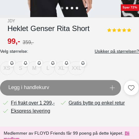
Spar 72%
JDY
Heklet Genser Rita Short
5.0
star
99
,-
359
,-
rating
Velg størrelse:
Usikker på størrelsen?
XS
S
M
L
XL
XXL
Legg i handlekurv
Fri frakt over 1 299,-
Gratis bytte og enkel retur
Ekspress levering
Medlemmer av FLOYD Friends får 99 poeng på dette kjøpet.
Bli
medlem