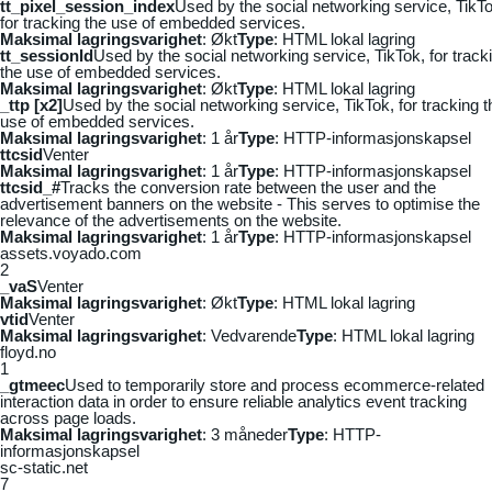
tt_pixel_session_index
Used by the social networking service, TikTo
for tracking the use of embedded services.
Maksimal lagringsvarighet
: Økt
Type
: HTML lokal lagring
tt_sessionId
Used by the social networking service, TikTok, for track
the use of embedded services.
Maksimal lagringsvarighet
: Økt
Type
: HTML lokal lagring
_ttp [x2]
Used by the social networking service, TikTok, for tracking t
use of embedded services.
Maksimal lagringsvarighet
: 1 år
Type
: HTTP-informasjonskapsel
ttcsid
Venter
Maksimal lagringsvarighet
: 1 år
Type
: HTTP-informasjonskapsel
ttcsid_#
Tracks the conversion rate between the user and the
advertisement banners on the website - This serves to optimise the
relevance of the advertisements on the website.
Maksimal lagringsvarighet
: 1 år
Type
: HTTP-informasjonskapsel
assets.voyado.com
2
_vaS
Venter
Maksimal lagringsvarighet
: Økt
Type
: HTML lokal lagring
vtid
Venter
Maksimal lagringsvarighet
: Vedvarende
Type
: HTML lokal lagring
floyd.no
1
_gtmeec
Used to temporarily store and process ecommerce-related
interaction data in order to ensure reliable analytics event tracking
across page loads.
Maksimal lagringsvarighet
: 3 måneder
Type
: HTTP-
informasjonskapsel
sc-static.net
7