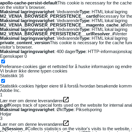
apollo-cache-persist-default
This cookie is necessary for the cache
on the visitor’s browser.
Maksimal lagringsvarighet
: Vedvarende
Type
: HTML lokal lagring
M2_VENIA_BROWSER_PERSISTENCE__cartId
Necessary for the 
Maksimal lagringsvarighet
: Vedvarende
Type
: HTML lokal lagring
M2_VENIA_BROWSER_PERSISTENCE__magento_cache_id
Ven
Maksimal lagringsvarighet
: Vedvarende
Type
: HTML lokal lagring
M2_VENIA_BROWSER_PERSISTENCE__urlResolver_#
Venter
Maksimal lagringsvarighet
: Vedvarende
Type
: HTML lokal lagring
private_content_version
This cookie is necessary for the cache fun
visitor’s browser.
Maksimal lagringsvarighet
: 400 dager
Type
: HTTP-informasjonskap
Egenskaper
0
Preferanse-cookies gjør et nettsted for å huske informasjon og endrer 
Vi bruker ikke denne typen cookies
Statistikk
16
Statistikk-cookies hjelper eiere til å forstå hvordan besøkende kom
Adobe Inc.
1
Lær mer om denne leverandøren
p.gif
Keeps track of special fonts used on the website for internal anal
Maksimal lagringsvarighet
: Økt
Type
: Pikselsporing
Hotjar
3
Lær mer om denne leverandøren
_hjSession_#
Collects statistics on the visitor's visits to the webs