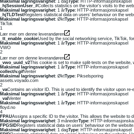
Maksimal lagringsvarighet
: 1 dag
Type
: HTTP-informasjonskapsel
_hjSessionUser_#
Collects statistics on the visitor's visits to the
Maksimal lagringsvarighet
: 1 år
Type
: HTTP-informasjonskapsel
_hjTLDTest
Registers statistical data on users' behaviour on the webs
Maksimal lagringsvarighet
: Økt
Type
: HTTP-informasjonskapsel
TikTok
1
Lær mer om denne leverandøren
_tt_enable_cookie
Used by the social networking service, TikTok, fo
Maksimal lagringsvarighet
: 1 år
Type
: HTTP-informasjonskapsel
VWO
2
Lær mer om denne leverandøren
_vwo_uuid_v2
This cookie is set to make split-tests on the website,
Maksimal lagringsvarighet
: 1 år
Type
: HTTP-informasjonskapsel
collect/v.gif
Venter
Maksimal lagringsvarighet
: Økt
Type
: Pikselsporing
assets.voyado.com
2
_va
Contains an visitor ID. This is used to identify the visitor upon re-
Maksimal lagringsvarighet
: 1 år
Type
: HTTP-informasjonskapsel
_vaI
Venter
Maksimal lagringsvarighet
: 1 år
Type
: HTTP-informasjonskapsel
floyd.no
4
FPAU
Assigns a specific ID to the visitor. This allows the website to 
Maksimal lagringsvarighet
: 3 måneder
Type
: HTTP-informasjonska
FPGSID
Registers statistical data on users' behaviour on the website.
Maksimal lagringsvarighet
: 1 dag
Type
: HTTP-informasjonskapsel