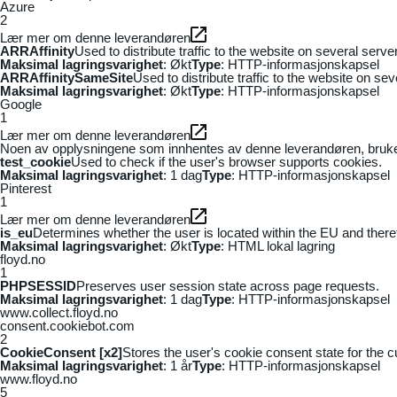
Azure
2
Lær mer om denne leverandøren
ARRAffinity
Used to distribute traffic to the website on several serv
Maksimal lagringsvarighet
: Økt
Type
: HTTP-informasjonskapsel
ARRAffinitySameSite
Used to distribute traffic to the website on se
Maksimal lagringsvarighet
: Økt
Type
: HTTP-informasjonskapsel
Google
1
Lær mer om denne leverandøren
Noen av opplysningene som innhentes av denne leverandøren, brukes t
test_cookie
Used to check if the user's browser supports cookies.
Maksimal lagringsvarighet
: 1 dag
Type
: HTTP-informasjonskapsel
Pinterest
1
Lær mer om denne leverandøren
is_eu
Determines whether the user is located within the EU and theref
Maksimal lagringsvarighet
: Økt
Type
: HTML lokal lagring
floyd.no
1
PHPSESSID
Preserves user session state across page requests.
Maksimal lagringsvarighet
: 1 dag
Type
: HTTP-informasjonskapsel
www.collect.floyd.no
consent.cookiebot.com
2
CookieConsent [x2]
Stores the user's cookie consent state for the 
Maksimal lagringsvarighet
: 1 år
Type
: HTTP-informasjonskapsel
www.floyd.no
5