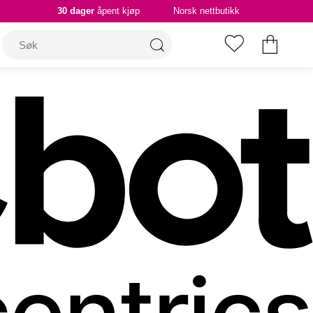
30 dager
åpent kjøp
Norsk nettbutikk