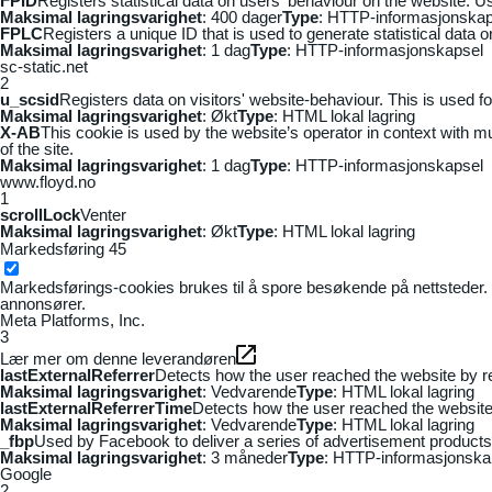
FPID
Registers statistical data on users' behaviour on the website. Us
Maksimal lagringsvarighet
: 400 dager
Type
: HTTP-informasjonskap
FPLC
Registers a unique ID that is used to generate statistical data 
Maksimal lagringsvarighet
: 1 dag
Type
: HTTP-informasjonskapsel
sc-static.net
2
u_scsid
Registers data on visitors' website-behaviour. This is used fo
Maksimal lagringsvarighet
: Økt
Type
: HTML lokal lagring
X-AB
This cookie is used by the website’s operator in context with mul
of the site.
Maksimal lagringsvarighet
: 1 dag
Type
: HTTP-informasjonskapsel
www.floyd.no
1
scrollLock
Venter
Maksimal lagringsvarighet
: Økt
Type
: HTML lokal lagring
Markedsføring
45
Markedsførings-cookies brukes til å spore besøkende på nettsteder. 
annonsører.
Meta Platforms, Inc.
3
Lær mer om denne leverandøren
lastExternalReferrer
Detects how the user reached the website by re
Maksimal lagringsvarighet
: Vedvarende
Type
: HTML lokal lagring
lastExternalReferrerTime
Detects how the user reached the website 
Maksimal lagringsvarighet
: Vedvarende
Type
: HTML lokal lagring
_fbp
Used by Facebook to deliver a series of advertisement products s
Maksimal lagringsvarighet
: 3 måneder
Type
: HTTP-informasjonska
Google
2