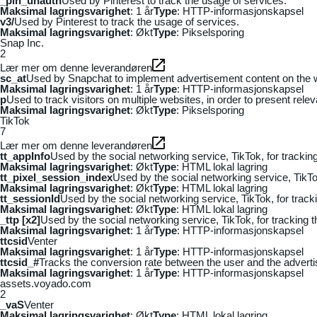
_pin_unauth
Used by Pinterest to track the usage of services.
Maksimal lagringsvarighet
: 1 år
Type
: HTTP-informasjonskapsel
v3/
Used by Pinterest to track the usage of services.
Maksimal lagringsvarighet
: Økt
Type
: Pikselsporing
Snap Inc.
2
Lær mer om denne leverandøren
sc_at
Used by Snapchat to implement advertisement content on the webs
Maksimal lagringsvarighet
: 1 år
Type
: HTTP-informasjonskapsel
p
Used to track visitors on multiple websites, in order to present rele
Maksimal lagringsvarighet
: Økt
Type
: Pikselsporing
TikTok
7
Lær mer om denne leverandøren
tt_appInfo
Used by the social networking service, TikTok, for tracki
Maksimal lagringsvarighet
: Økt
Type
: HTML lokal lagring
tt_pixel_session_index
Used by the social networking service, TikTo
Maksimal lagringsvarighet
: Økt
Type
: HTML lokal lagring
tt_sessionId
Used by the social networking service, TikTok, for trac
Maksimal lagringsvarighet
: Økt
Type
: HTML lokal lagring
_ttp [x2]
Used by the social networking service, TikTok, for tracking
Maksimal lagringsvarighet
: 1 år
Type
: HTTP-informasjonskapsel
ttcsid
Venter
Maksimal lagringsvarighet
: 1 år
Type
: HTTP-informasjonskapsel
ttcsid_#
Tracks the conversion rate between the user and the adverti
Maksimal lagringsvarighet
: 1 år
Type
: HTTP-informasjonskapsel
assets.voyado.com
2
_vaS
Venter
Maksimal lagringsvarighet
: Økt
Type
: HTML lokal lagring