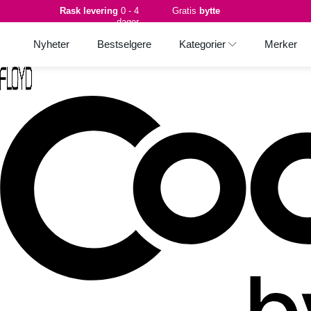
Rask levering
0 - 4
Gratis
bytte
dager
Nyheter
Bestselgere
Kategorier
Merker