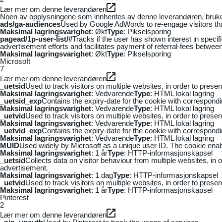
Lær mer om denne leverandøren
Noen av opplysningene som innhentes av denne leverandøren, brukes t
ads/ga-audiences
Used by Google AdWords to re-engage visitors that
Maksimal lagringsvarighet
: Økt
Type
: Pikselsporing
pagead/1p-user-list/#
Tracks if the user has shown interest in speci
advertisement efforts and facilitates payment of referral-fees betwee
Maksimal lagringsvarighet
: Økt
Type
: Pikselsporing
Microsoft
7
Lær mer om denne leverandøren
_uetsid
Used to track visitors on multiple websites, in order to prese
Maksimal lagringsvarighet
: Vedvarende
Type
: HTML lokal lagring
_uetsid_exp
Contains the expiry-date for the cookie with correspond
Maksimal lagringsvarighet
: Vedvarende
Type
: HTML lokal lagring
_uetvid
Used to track visitors on multiple websites, in order to prese
Maksimal lagringsvarighet
: Vedvarende
Type
: HTML lokal lagring
_uetvid_exp
Contains the expiry-date for the cookie with correspond
Maksimal lagringsvarighet
: Vedvarende
Type
: HTML lokal lagring
MUID
Used widely by Microsoft as a unique user ID. The cookie ena
Maksimal lagringsvarighet
: 1 år
Type
: HTTP-informasjonskapsel
_uetsid
Collects data on visitor behaviour from multiple websites, in
advertisement.
Maksimal lagringsvarighet
: 1 dag
Type
: HTTP-informasjonskapsel
_uetvid
Used to track visitors on multiple websites, in order to prese
Maksimal lagringsvarighet
: 1 år
Type
: HTTP-informasjonskapsel
Pinterest
2
Lær mer om denne leverandøren