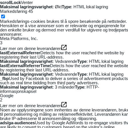
scrollLock
Venter
Maksimal lagringsvarighet
: Økt
Type
: HTML lokal lagring
Markedsføring
45
Markedsførings-cookies brukes til å spore besøkende på nettsteder.
Hensikten er å vise annonser som er relevante og engasjerende for
den enkelte bruker og dermed mer verdifull for utgivere og tredjepart
annonsører.
Meta Platforms, Inc.
3
Lær mer om denne leverandøren
lastExternalReferrer
Detects how the user reached the website by
registering their last URL-address.
Maksimal lagringsvarighet
: Vedvarende
Type
: HTML lokal lagring
lastExternalReferrerTime
Detects how the user reached the websit
by registering their last URL-address.
Maksimal lagringsvarighet
: Vedvarende
Type
: HTML lokal lagring
_fbp
Used by Facebook to deliver a series of advertisement products
such as real time bidding from third party advertisers.
Maksimal lagringsvarighet
: 3 måneder
Type
: HTTP-
informasjonskapsel
Google
2
Lær mer om denne leverandøren
Noen av opplysningene som innhentes av denne leverandøren, bruk
til personalisering og måling av reklameeffektivitet. Leverandøren ka
bruke IP-adressene til annonsemåling og -tilpasning.
ads/ga-audiences
Used by Google AdWords to re-engage visitors th
are likely to convert to customers based on the visitor's online