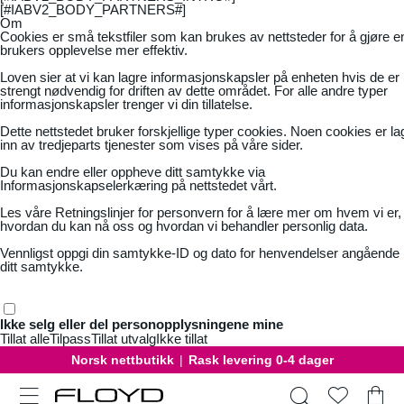
[#IABV2_BODY_PARTNERS#]
Om
Cookies er små tekstfiler som kan brukes av nettsteder for å gjøre e
brukers opplevelse mer effektiv.
Loven sier at vi kan lagre informasjonskapsler på enheten hvis de er
strengt nødvendig for driften av dette området. For alle andre typer
informasjonskapsler trenger vi din tillatelse.
Dette nettstedet bruker forskjellige typer cookies. Noen cookies er la
inn av tredjeparts tjenester som vises på våre sider.
Du kan endre eller oppheve ditt samtykke via
Informasjonskapselerkæring på nettstedet vårt.
Les våre
Retningslinjer for personvern
for å lære mer om hvem vi er,
hvordan du kan nå oss og hvordan vi behandler personlig data.
Vennligst oppgi din samtykke-ID og dato for henvendelser angående
ditt samtykke.
Ikke selg eller del personopplysningene mine
Tillat alle
Tilpass
Tillat utvalg
Ikke tillat
Norsk nettbutikk
|
Rask levering 0-4 dager