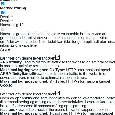
Markedsføring
Detaljer
Detaljer
Nødvendig
12
Nødvendige cookies bidra til å gjøre en nettside brukbart ved at
grunnleggende funksjoner som side navigasjon og tilgang til sikre
områder av nettstedet. Nettstedet kan ikke fungere optimalt uten dis
informasjonskapslene.
Azure
2
Lær mer om denne leverandøren
ARRAffinity
Used to distribute traffic to the website on several serve
in order to optimise response times.
Maksimal lagringsvarighet
: Økt
Type
: HTTP-informasjonskapsel
ARRAffinitySameSite
Used to distribute traffic to the website on
several servers in order to optimise response times.
Maksimal lagringsvarighet
: Økt
Type
: HTTP-informasjonskapsel
Google
1
Lær mer om denne leverandøren
Noen av opplysningene som innhentes av denne leverandøren, bruk
til personalisering og måling av reklameeffektivitet. Leverandøren ka
bruke IP-adressene til annonsemåling og -tilpasning.
test_cookie
Used to check if the user's browser supports cookies.
Maksimal lagringsvarighet
: 1 dag
Type
: HTTP-informasjonskapsel