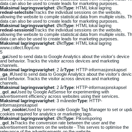
data can also be used to create leads for marketing purposes.
Maksimal lagringsvarighet
: Økt
Type
: HTML lokal lagring
redeal-selectsite
Tracks the individual sessions on the website,
allowing the website to compile statistical data from multiple visits. Th
data can also be used to create leads for marketing purposes.
Maksimal lagringsvarighet
: Økt
Type
: HTML lokal lagring
redeal-sessionid
Tracks the individual sessions on the website,
allowing the website to compile statistical data from multiple visits. Th
data can also be used to create leads for marketing purposes.
Maksimal lagringsvarighet
: Økt
Type
: HTML lokal lagring
www.collect.floyd.no
5
_ga
Used to send data to Google Analytics about the visitor's device
and behavior. Tracks the visitor across devices and marketing
channels.
Maksimal lagringsvarighet
: 2 år
Type
: HTTP-informasjonskapsel
_ga_#
Used to send data to Google Analytics about the visitor's devi
and behavior. Tracks the visitor across devices and marketing
channels.
Maksimal lagringsvarighet
: 2 år
Type
: HTTP-informasjonskapsel
_gcl_au
Used by Google AdSense for experimenting with
advertisement efficiency across websites using their services.
Maksimal lagringsvarighet
: 3 måneder
Type
: HTTP-
informasjonskapsel
_/set_cookie
Used by server-side Google Tag Manager to set or upd
cookies required for analytics or marketing tags.
Maksimal lagringsvarighet
: Økt
Type
: Pikselsporing
_gcl_ls
Tracks the conversion rate between the user and the
advertisement banners on the website - This serves to optimise the
relevance of the advertisements on the website.