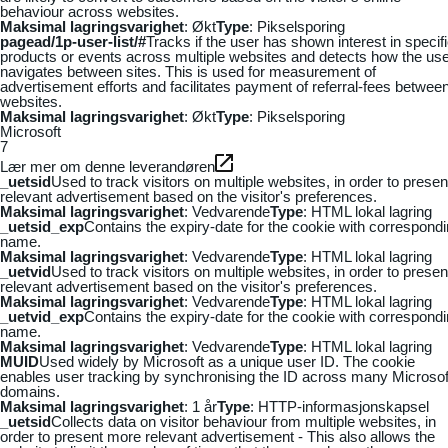
behaviour across websites.
Maksimal lagringsvarighet
: Økt
Type
: Pikselsporing
pagead/1p-user-list/#
Tracks if the user has shown interest in specif
products or events across multiple websites and detects how the us
navigates between sites. This is used for measurement of
advertisement efforts and facilitates payment of referral-fees betwee
websites.
Maksimal lagringsvarighet
: Økt
Type
: Pikselsporing
Microsoft
7
Lær mer om denne leverandøren
_uetsid
Used to track visitors on multiple websites, in order to presen
relevant advertisement based on the visitor's preferences.
Maksimal lagringsvarighet
: Vedvarende
Type
: HTML lokal lagring
_uetsid_exp
Contains the expiry-date for the cookie with correspond
name.
Maksimal lagringsvarighet
: Vedvarende
Type
: HTML lokal lagring
_uetvid
Used to track visitors on multiple websites, in order to presen
relevant advertisement based on the visitor's preferences.
Maksimal lagringsvarighet
: Vedvarende
Type
: HTML lokal lagring
_uetvid_exp
Contains the expiry-date for the cookie with correspond
name.
Maksimal lagringsvarighet
: Vedvarende
Type
: HTML lokal lagring
MUID
Used widely by Microsoft as a unique user ID. The cookie
enables user tracking by synchronising the ID across many Microsof
domains.
Maksimal lagringsvarighet
: 1 år
Type
: HTTP-informasjonskapsel
_uetsid
Collects data on visitor behaviour from multiple websites, in
order to present more relevant advertisement - This also allows the