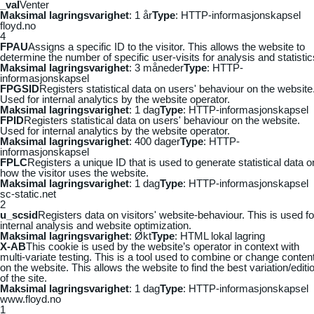
_vaI
Venter
Maksimal lagringsvarighet
: 1 år
Type
: HTTP-informasjonskapsel
floyd.no
4
FPAU
Assigns a specific ID to the visitor. This allows the website to
determine the number of specific user-visits for analysis and statistic
Maksimal lagringsvarighet
: 3 måneder
Type
: HTTP-
informasjonskapsel
FPGSID
Registers statistical data on users' behaviour on the website
Used for internal analytics by the website operator.
Maksimal lagringsvarighet
: 1 dag
Type
: HTTP-informasjonskapsel
FPID
Registers statistical data on users' behaviour on the website.
Used for internal analytics by the website operator.
Maksimal lagringsvarighet
: 400 dager
Type
: HTTP-
informasjonskapsel
FPLC
Registers a unique ID that is used to generate statistical data o
how the visitor uses the website.
Maksimal lagringsvarighet
: 1 dag
Type
: HTTP-informasjonskapsel
sc-static.net
2
u_scsid
Registers data on visitors' website-behaviour. This is used fo
internal analysis and website optimization.
Maksimal lagringsvarighet
: Økt
Type
: HTML lokal lagring
X-AB
This cookie is used by the website’s operator in context with
multi-variate testing. This is a tool used to combine or change conten
on the website. This allows the website to find the best variation/editi
of the site.
Maksimal lagringsvarighet
: 1 dag
Type
: HTTP-informasjonskapsel
www.floyd.no
1