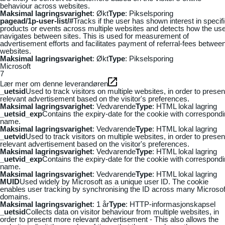
behaviour across websites.
Maksimal lagringsvarighet
: Økt
Type
: Pikselsporing
pagead/1p-user-list/#
Tracks if the user has shown interest in specif
products or events across multiple websites and detects how the us
navigates between sites. This is used for measurement of
advertisement efforts and facilitates payment of referral-fees betwee
websites.
Maksimal lagringsvarighet
: Økt
Type
: Pikselsporing
Microsoft
7
Lær mer om denne leverandøren
_uetsid
Used to track visitors on multiple websites, in order to presen
relevant advertisement based on the visitor's preferences.
Maksimal lagringsvarighet
: Vedvarende
Type
: HTML lokal lagring
_uetsid_exp
Contains the expiry-date for the cookie with correspond
name.
Maksimal lagringsvarighet
: Vedvarende
Type
: HTML lokal lagring
_uetvid
Used to track visitors on multiple websites, in order to presen
relevant advertisement based on the visitor's preferences.
Maksimal lagringsvarighet
: Vedvarende
Type
: HTML lokal lagring
_uetvid_exp
Contains the expiry-date for the cookie with correspond
name.
Maksimal lagringsvarighet
: Vedvarende
Type
: HTML lokal lagring
MUID
Used widely by Microsoft as a unique user ID. The cookie
enables user tracking by synchronising the ID across many Microsof
domains.
Maksimal lagringsvarighet
: 1 år
Type
: HTTP-informasjonskapsel
_uetsid
Collects data on visitor behaviour from multiple websites, in
order to present more relevant advertisement - This also allows the