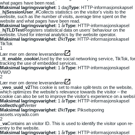
what pages have been read.
Maksimal lagringsvarighet
: 1 dag
Type
: HTTP-informasjonskapsel
_hjSessionUser_#
Collects statistics on the visitor's visits to the
website, such as the number of visits, average time spent on the
website and what pages have been read.
Maksimal lagringsvarighet
: 1 år
Type
: HTTP-informasjonskapsel
_hjTLDTest
Registers statistical data on users' behaviour on the
website. Used for internal analytics by the website operator.
Maksimal lagringsvarighet
: Økt
Type
: HTTP-informasjonskapsel
TikTok
1
Lær mer om denne leverandøren
_tt_enable_cookie
Used by the social networking service, TikTok, fo
tracking the use of embedded services.
Maksimal lagringsvarighet
: 1 år
Type
: HTTP-informasjonskapsel
VWO
2
Lær mer om denne leverandøren
_vwo_uuid_v2
This cookie is set to make split-tests on the website,
which optimizes the website's relevance towards the visitor – the
cookie can also be set to improve the visitor's experience on a websi
Maksimal lagringsvarighet
: 1 år
Type
: HTTP-informasjonskapsel
collect/v.gif
Venter
Maksimal lagringsvarighet
: Økt
Type
: Pikselsporing
assets.voyado.com
2
_va
Contains an visitor ID. This is used to identify the visitor upon re-
entry to the website.
Maksimal lagringsvarighet
: 1 år
Type
: HTTP-informasjonskapsel