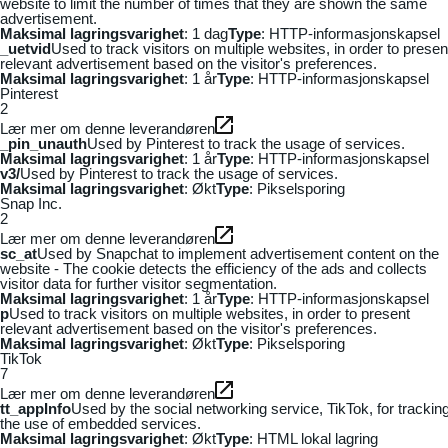
website to limit the number of times that they are shown the same
advertisement.
Maksimal lagringsvarighet
: 1 dag
Type
: HTTP-informasjonskapsel
_uetvid
Used to track visitors on multiple websites, in order to presen
relevant advertisement based on the visitor's preferences.
Maksimal lagringsvarighet
: 1 år
Type
: HTTP-informasjonskapsel
Pinterest
2
Lær mer om denne leverandøren
_pin_unauth
Used by Pinterest to track the usage of services.
Maksimal lagringsvarighet
: 1 år
Type
: HTTP-informasjonskapsel
v3/
Used by Pinterest to track the usage of services.
Maksimal lagringsvarighet
: Økt
Type
: Pikselsporing
Snap Inc.
2
Lær mer om denne leverandøren
sc_at
Used by Snapchat to implement advertisement content on the
website - The cookie detects the efficiency of the ads and collects
visitor data for further visitor segmentation.
Maksimal lagringsvarighet
: 1 år
Type
: HTTP-informasjonskapsel
p
Used to track visitors on multiple websites, in order to present
relevant advertisement based on the visitor's preferences.
Maksimal lagringsvarighet
: Økt
Type
: Pikselsporing
TikTok
7
Lær mer om denne leverandøren
tt_appInfo
Used by the social networking service, TikTok, for trackin
the use of embedded services.
Maksimal lagringsvarighet
: Økt
Type
: HTML lokal lagring