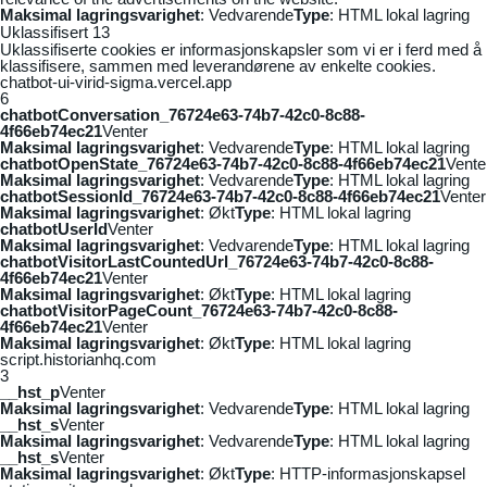
Maksimal lagringsvarighet
: Vedvarende
Type
: HTML lokal lagring
Uklassifisert
13
Uklassifiserte cookies er informasjonskapsler som vi er i ferd med å
klassifisere, sammen med leverandørene av enkelte cookies.
chatbot-ui-virid-sigma.vercel.app
6
chatbotConversation_76724e63-74b7-42c0-8c88-
4f66eb74ec21
Venter
Maksimal lagringsvarighet
: Vedvarende
Type
: HTML lokal lagring
chatbotOpenState_76724e63-74b7-42c0-8c88-4f66eb74ec21
Vente
Maksimal lagringsvarighet
: Vedvarende
Type
: HTML lokal lagring
chatbotSessionId_76724e63-74b7-42c0-8c88-4f66eb74ec21
Venter
Maksimal lagringsvarighet
: Økt
Type
: HTML lokal lagring
chatbotUserId
Venter
Maksimal lagringsvarighet
: Vedvarende
Type
: HTML lokal lagring
chatbotVisitorLastCountedUrl_76724e63-74b7-42c0-8c88-
4f66eb74ec21
Venter
Maksimal lagringsvarighet
: Økt
Type
: HTML lokal lagring
chatbotVisitorPageCount_76724e63-74b7-42c0-8c88-
4f66eb74ec21
Venter
Maksimal lagringsvarighet
: Økt
Type
: HTML lokal lagring
script.historianhq.com
3
__hst_p
Venter
Maksimal lagringsvarighet
: Vedvarende
Type
: HTML lokal lagring
__hst_s
Venter
Maksimal lagringsvarighet
: Vedvarende
Type
: HTML lokal lagring
__hst_s
Venter
Maksimal lagringsvarighet
: Økt
Type
: HTTP-informasjonskapsel