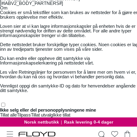
[#IABV2_BODY_PARTNERS#]
Om
Cookies er små tekstfiler som kan brukes av nettsteder for å gjøre e
brukers opplevelse mer effektiv.
Loven sier at vi kan lagre informasjonskapsler på enheten hvis de er
strengt nødvendig for driften av dette området. For alle andre typer
informasjonskapsler trenger vi din tillatelse.
Dette nettstedet bruker forskjellige typer cookies. Noen cookies er la
inn av tredjeparts tjenester som vises på våre sider.
Du kan endre eller oppheve ditt samtykke via
Informasjonskapselerkæring på nettstedet vårt.
Les våre
Retningslinjer for personvern
for å lære mer om hvem vi er,
hvordan du kan nå oss og hvordan vi behandler personlig data.
Vennligst oppgi din samtykke-ID og dato for henvendelser angående
ditt samtykke.
Ikke selg eller del personopplysningene mine
Tillat alle
Tilpass
Tillat utvalg
Ikke tillat
Norsk nettbutikk
|
Rask levering 0-4 dager