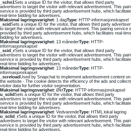
_schn1
Sets a unique ID for the visitor, that allows third party
advertisers to target the visitor with relevant advertisement. This pair
service is provided by third party advertisement hubs, which facilitat
real-time bidding for advertisers.
Maksimal lagringsvarighet
: 1 dag
Type
: HTTP-informasjonskapsel
_scid
Sets a unique ID for the visitor, that allows third party advertise
to target the visitor with relevant advertisement. This pairing service i
provided by third party advertisement hubs, which facilitates real-tim
bidding for advertisers.
Maksimal lagringsvarighet
: 13 måneder
Type
: HTTP-
informasjonskapsel
_scid_r
Sets a unique ID for the visitor, that allows third party
advertisers to target the visitor with relevant advertisement. This pair
service is provided by third party advertisement hubs, which facilitat
real-time bidding for advertisers.
Maksimal lagringsvarighet
: 13 måneder
Type
: HTTP-
informasjonskapsel
_screload
Used by Snapchat to implement advertisement content on
the website - The cookie detects the efficiency of the ads and collect
visitor data for further visitor segmentation.
Maksimal lagringsvarighet
: Økt
Type
: HTTP-informasjonskapsel
u_sclid
Sets a unique ID for the visitor, that allows third party
advertisers to target the visitor with relevant advertisement. This pair
service is provided by third party advertisement hubs, which facilitat
real-time bidding for advertisers.
Maksimal lagringsvarighet
: Vedvarende
Type
: HTML lokal lagring
u_sclid_r
Sets a unique ID for the visitor, that allows third party
advertisers to target the visitor with relevant advertisement. This pair
service is provided by third party advertisement hubs, which facilitat
real-time bidding for advertisers.