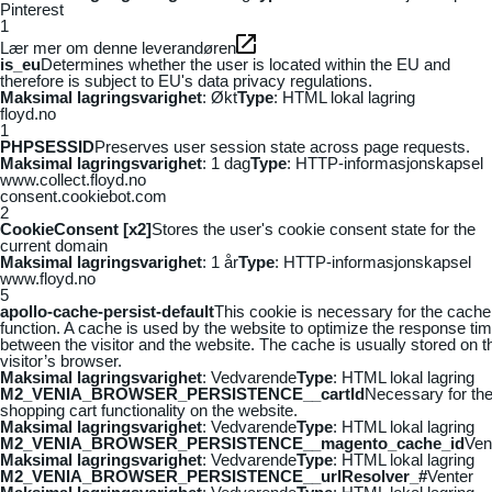
Pinterest
1
Lær mer om denne leverandøren
is_eu
Determines whether the user is located within the EU and
therefore is subject to EU's data privacy regulations.
Maksimal lagringsvarighet
: Økt
Type
: HTML lokal lagring
floyd.no
1
PHPSESSID
Preserves user session state across page requests.
Maksimal lagringsvarighet
: 1 dag
Type
: HTTP-informasjonskapsel
www.collect.floyd.no
consent.cookiebot.com
2
CookieConsent [x2]
Stores the user's cookie consent state for the
current domain
Maksimal lagringsvarighet
: 1 år
Type
: HTTP-informasjonskapsel
www.floyd.no
5
apollo-cache-persist-default
This cookie is necessary for the cache
function. A cache is used by the website to optimize the response ti
between the visitor and the website. The cache is usually stored on t
visitor’s browser.
Maksimal lagringsvarighet
: Vedvarende
Type
: HTML lokal lagring
M2_VENIA_BROWSER_PERSISTENCE__cartId
Necessary for th
shopping cart functionality on the website.
Maksimal lagringsvarighet
: Vedvarende
Type
: HTML lokal lagring
M2_VENIA_BROWSER_PERSISTENCE__magento_cache_id
Ven
Maksimal lagringsvarighet
: Vedvarende
Type
: HTML lokal lagring
M2_VENIA_BROWSER_PERSISTENCE__urlResolver_#
Venter