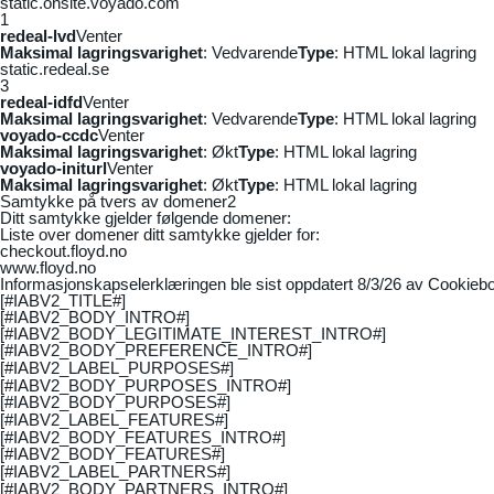
static.onsite.voyado.com
1
redeal-lvd
Venter
Maksimal lagringsvarighet
: Vedvarende
Type
: HTML lokal lagring
static.redeal.se
3
redeal-idfd
Venter
Maksimal lagringsvarighet
: Vedvarende
Type
: HTML lokal lagring
voyado-ccdc
Venter
Maksimal lagringsvarighet
: Økt
Type
: HTML lokal lagring
voyado-initurl
Venter
Maksimal lagringsvarighet
: Økt
Type
: HTML lokal lagring
Samtykke på tvers av domener
2
Ditt samtykke gjelder følgende domener:
Liste over domener ditt samtykke gjelder for:
checkout.floyd.no
www.floyd.no
Informasjonskapselerklæringen ble sist oppdatert 8/3/26 av
Cookiebo
[#IABV2_TITLE#]
[#IABV2_BODY_INTRO#]
[#IABV2_BODY_LEGITIMATE_INTEREST_INTRO#]
[#IABV2_BODY_PREFERENCE_INTRO#]
[#IABV2_LABEL_PURPOSES#]
[#IABV2_BODY_PURPOSES_INTRO#]
[#IABV2_BODY_PURPOSES#]
[#IABV2_LABEL_FEATURES#]
[#IABV2_BODY_FEATURES_INTRO#]
[#IABV2_BODY_FEATURES#]
[#IABV2_LABEL_PARTNERS#]
[#IABV2_BODY_PARTNERS_INTRO#]