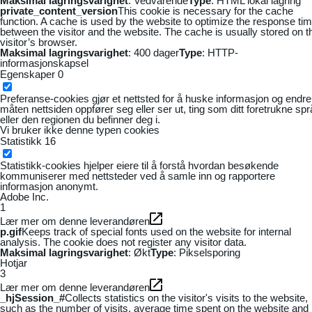
Maksimal lagringsvarighet
: Vedvarende
Type
: HTML lokal lagring
private_content_version
This cookie is necessary for the cache
function. A cache is used by the website to optimize the response ti
between the visitor and the website. The cache is usually stored on t
visitor’s browser.
Maksimal lagringsvarighet
: 400 dager
Type
: HTTP-
informasjonskapsel
Egenskaper
0
Preferanse-cookies gjør et nettsted for å huske informasjon og endre
måten nettsiden oppfører seg eller ser ut, ting som ditt foretrukne sp
eller den regionen du befinner deg i.
Vi bruker ikke denne typen cookies
Statistikk
16
Statistikk-cookies hjelper eiere til å forstå hvordan besøkende
kommuniserer med nettsteder ved å samle inn og rapportere
informasjon anonymt.
Adobe Inc.
1
Lær mer om denne leverandøren
p.gif
Keeps track of special fonts used on the website for internal
analysis. The cookie does not register any visitor data.
Maksimal lagringsvarighet
: Økt
Type
: Pikselsporing
Hotjar
3
Lær mer om denne leverandøren
_hjSession_#
Collects statistics on the visitor's visits to the website,
such as the number of visits, average time spent on the website and