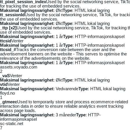
tt_pixel_session_index
Used by the social networking service, TikTo
for tracking the use of embedded services.
Maksimal lagringsvarighet
: Økt
Type
: HTML lokal lagring
tt_sessionId
Used by the social networking service, TikTok, for track
the use of embedded services.
Maksimal lagringsvarighet
: Økt
Type
: HTML lokal lagring
_ttp [x2]
Used by the social networking service, TikTok, for tracking t
use of embedded services.
Maksimal lagringsvarighet
: 1 år
Type
: HTTP-informasjonskapsel
ttcsid
Venter
Maksimal lagringsvarighet
: 1 år
Type
: HTTP-informasjonskapsel
ttcsid_#
Tracks the conversion rate between the user and the
advertisement banners on the website - This serves to optimise the
relevance of the advertisements on the website.
Maksimal lagringsvarighet
: 1 år
Type
: HTTP-informasjonskapsel
assets.voyado.com
2
_vaS
Venter
Maksimal lagringsvarighet
: Økt
Type
: HTML lokal lagring
vtid
Venter
Maksimal lagringsvarighet
: Vedvarende
Type
: HTML lokal lagring
floyd.no
1
_gtmeec
Used to temporarily store and process ecommerce-related
interaction data in order to ensure reliable analytics event tracking
across page loads.
Maksimal lagringsvarighet
: 3 måneder
Type
: HTTP-
informasjonskapsel
sc-static.net
7