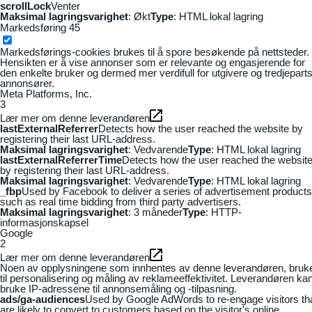
scrollLock
Venter
Maksimal lagringsvarighet
: Økt
Type
: HTML lokal lagring
Markedsføring
45
Markedsførings-cookies brukes til å spore besøkende på nettsteder.
Hensikten er å vise annonser som er relevante og engasjerende for
den enkelte bruker og dermed mer verdifull for utgivere og tredjepart
annonsører.
Meta Platforms, Inc.
3
Lær mer om denne leverandøren
lastExternalReferrer
Detects how the user reached the website by
registering their last URL-address.
Maksimal lagringsvarighet
: Vedvarende
Type
: HTML lokal lagring
lastExternalReferrerTime
Detects how the user reached the websit
by registering their last URL-address.
Maksimal lagringsvarighet
: Vedvarende
Type
: HTML lokal lagring
_fbp
Used by Facebook to deliver a series of advertisement products
such as real time bidding from third party advertisers.
Maksimal lagringsvarighet
: 3 måneder
Type
: HTTP-
informasjonskapsel
Google
2
Lær mer om denne leverandøren
Noen av opplysningene som innhentes av denne leverandøren, bruk
til personalisering og måling av reklameeffektivitet. Leverandøren ka
bruke IP-adressene til annonsemåling og -tilpasning.
ads/ga-audiences
Used by Google AdWords to re-engage visitors th
are likely to convert to customers based on the visitor's online