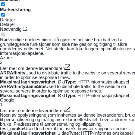
Markedsføring
Detaljer
Detaljer
Nødvendig
12
Nødvendige cookies bidra til å gjøre en nettside brukbart ved at
grunnleggende funksjoner som side navigasjon og tilgang til sikre
områder av nettstedet. Nettstedet kan ikke fungere optimalt uten dis
informasjonskapslene.
Azure
2
Lær mer om denne leverandøren
ARRAffinity
Used to distribute traffic to the website on several serve
in order to optimise response times.
Maksimal lagringsvarighet
: Økt
Type
: HTTP-informasjonskapsel
ARRAffinitySameSite
Used to distribute traffic to the website on
several servers in order to optimise response times.
Maksimal lagringsvarighet
: Økt
Type
: HTTP-informasjonskapsel
Google
1
Lær mer om denne leverandøren
Noen av opplysningene som innhentes av denne leverandøren, bruk
til personalisering og måling av reklameeffektivitet. Leverandøren ka
bruke IP-adressene til annonsemåling og -tilpasning.
test_cookie
Used to check if the user's browser supports cookies.
Maksimal lagringsvarighet
: 1 dag
Type
: HTTP-informasjonskapsel