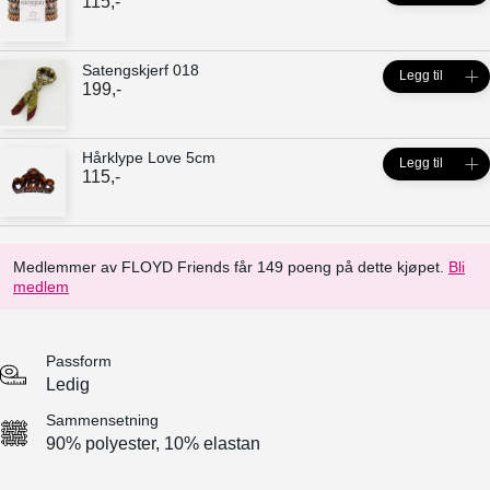
115
,-
Satengskjerf 018
Legg til
199
,-
Hårklype Love 5cm
Legg til
115
,-
Medlemmer av FLOYD Friends får 149 poeng på dette kjøpet.
Bli
medlem
Passform
Ledig
Sammensetning
90% polyester, 10% elastan