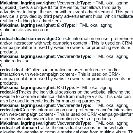
Maksimal lagringsvarighet
: Vedvarende
Type
: HTML lokal lagring
u_scsid_r
Sets a unique ID for the visitor, that allows third party
advertisers to target the visitor with relevant advertisement. This pair
service is provided by third party advertisement hubs, which facilitat
real-time bidding for advertisers.
Maksimal lagringsvarighet
: Økt
Type
: HTML lokal lagring
static.onsite.voyado.com
1
redeal-dealid-cornerwidget
Collects information on user preference
and/or interaction with web-campaign content - This is used on CRM
campaign-platform used by website owners for promoting events or
products.
Maksimal lagringsvarighet
: Vedvarende
Type
: HTML lokal lagring
static.redeal.se
6
redeal-deal-id
Collects information on user preferences and/or
interaction with web-campaign content - This is used on CRM-
campaign-platform used by website owners for promoting events or
products.
Maksimal lagringsvarighet
: Økt
Type
: HTML lokal lagring
redeal-id
Tracks the individual sessions on the website, allowing the
website to compile statistical data from multiple visits. This data can
also be used to create leads for marketing purposes.
Maksimal lagringsvarighet
: Vedvarende
Type
: HTML lokal lagring
redeal-pid
Collects information on user preferences and/or interactio
with web-campaign content - This is used on CRM-campaign-platfo
used by website owners for promoting events or products.
Maksimal lagringsvarighet
: Vedvarende
Type
: HTML lokal lagring
redeal-sel-domain
Tracks the individual sessions on the website,
allowing the website to compile statistical data from multiple visits. Th