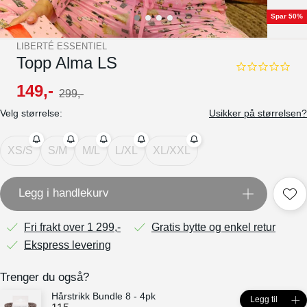
Spar 50%
LIBERTÉ ESSENTIEL
Topp Alma LS
0.0
star
149
,-
299
,-
rating
Velg størrelse:
Usikker på størrelsen?
XS/S
S/M
M/L
L/XL
XL/XXL
Legg i handlekurv
Fri frakt over 1 299,-
Gratis bytte og enkel retur
Ekspress levering
Trenger du også?
Hårstrikk Bundle 8 - 4pk
Legg til