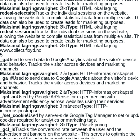
data can also be used to create leads for marketing purposes.
Maksimal lagringsvarighet
: Økt
Type
: HTML lokal lagring
redeal-selectsite
Tracks the individual sessions on the website,
allowing the website to compile statistical data from multiple visits. Th
data can also be used to create leads for marketing purposes.
Maksimal lagringsvarighet
: Økt
Type
: HTML lokal lagring
redeal-sessionid
Tracks the individual sessions on the website,
allowing the website to compile statistical data from multiple visits. Th
data can also be used to create leads for marketing purposes.
Maksimal lagringsvarighet
: Økt
Type
: HTML lokal lagring
www.collect.floyd.no
5
_ga
Used to send data to Google Analytics about the visitor's device
and behavior. Tracks the visitor across devices and marketing
channels.
Maksimal lagringsvarighet
: 2 år
Type
: HTTP-informasjonskapsel
_ga_#
Used to send data to Google Analytics about the visitor's devi
and behavior. Tracks the visitor across devices and marketing
channels.
Maksimal lagringsvarighet
: 2 år
Type
: HTTP-informasjonskapsel
_gcl_au
Used by Google AdSense for experimenting with
advertisement efficiency across websites using their services.
Maksimal lagringsvarighet
: 3 måneder
Type
: HTTP-
informasjonskapsel
_/set_cookie
Used by server-side Google Tag Manager to set or upd
cookies required for analytics or marketing tags.
Maksimal lagringsvarighet
: Økt
Type
: Pikselsporing
_gcl_ls
Tracks the conversion rate between the user and the
advertisement banners on the website - This serves to optimise the
relevance of the advertisements on the website.