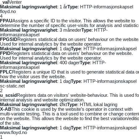
_vaI
Venter
Maksimal lagringsvarighet
: 1 år
Type
: HTTP-informasjonskapsel
floyd.no
4
FPAU
Assigns a specific ID to the visitor. This allows the website to
determine the number of specific user-visits for analysis and statistic
Maksimal lagringsvarighet
: 3 måneder
Type
: HTTP-
informasjonskapsel
FPGSID
Registers statistical data on users' behaviour on the website
Used for internal analytics by the website operator.
Maksimal lagringsvarighet
: 1 dag
Type
: HTTP-informasjonskapsel
FPID
Registers statistical data on users' behaviour on the website.
Used for internal analytics by the website operator.
Maksimal lagringsvarighet
: 400 dager
Type
: HTTP-
informasjonskapsel
FPLC
Registers a unique ID that is used to generate statistical data o
how the visitor uses the website.
Maksimal lagringsvarighet
: 1 dag
Type
: HTTP-informasjonskapsel
sc-static.net
2
u_scsid
Registers data on visitors' website-behaviour. This is used fo
internal analysis and website optimization.
Maksimal lagringsvarighet
: Økt
Type
: HTML lokal lagring
X-AB
This cookie is used by the website’s operator in context with
multi-variate testing. This is a tool used to combine or change conten
on the website. This allows the website to find the best variation/editi
of the site.
Maksimal lagringsvarighet
: 1 dag
Type
: HTTP-informasjonskapsel
www.floyd.no
1