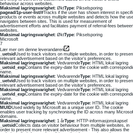
behaviour across websites.
Maksimal lagringsvarighet
: Økt
Type
: Pikselsporing
pagead/1p-user-list/#
Tracks if the user has shown interest in specif
products or events across multiple websites and detects how the us
navigates between sites. This is used for measurement of
advertisement efforts and facilitates payment of referral-fees betwee
websites.
Maksimal lagringsvarighet
: Økt
Type
: Pikselsporing
Microsoft
7
Lær mer om denne leverandøren
_uetsid
Used to track visitors on multiple websites, in order to presen
relevant advertisement based on the visitor's preferences.
Maksimal lagringsvarighet
: Vedvarende
Type
: HTML lokal lagring
_uetsid_exp
Contains the expiry-date for the cookie with correspond
name.
Maksimal lagringsvarighet
: Vedvarende
Type
: HTML lokal lagring
_uetvid
Used to track visitors on multiple websites, in order to presen
relevant advertisement based on the visitor's preferences.
Maksimal lagringsvarighet
: Vedvarende
Type
: HTML lokal lagring
_uetvid_exp
Contains the expiry-date for the cookie with correspond
name.
Maksimal lagringsvarighet
: Vedvarende
Type
: HTML lokal lagring
MUID
Used widely by Microsoft as a unique user ID. The cookie
enables user tracking by synchronising the ID across many Microsof
domains.
Maksimal lagringsvarighet
: 1 år
Type
: HTTP-informasjonskapsel
_uetsid
Collects data on visitor behaviour from multiple websites, in
order to present more relevant advertisement - This also allows the