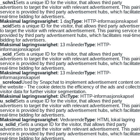
_schn1
Sets a unique ID for the visitor, that allows third party
advertisers to target the visitor with relevant advertisement. This pair
service is provided by third party advertisement hubs, which facilitat
real-time bidding for advertisers.
Maksimal lagringsvarighet
: 1 dag
Type
: HTTP-informasjonskapsel
_scid
Sets a unique ID for the visitor, that allows third party advertise
to target the visitor with relevant advertisement. This pairing service i
provided by third party advertisement hubs, which facilitates real-tim
bidding for advertisers.
Maksimal lagringsvarighet
: 13 måneder
Type
: HTTP-
informasjonskapsel
_scid_r
Sets a unique ID for the visitor, that allows third party
advertisers to target the visitor with relevant advertisement. This pair
service is provided by third party advertisement hubs, which facilitat
real-time bidding for advertisers.
Maksimal lagringsvarighet
: 13 måneder
Type
: HTTP-
informasjonskapsel
_screload
Used by Snapchat to implement advertisement content on
the website - The cookie detects the efficiency of the ads and collect
visitor data for further visitor segmentation.
Maksimal lagringsvarighet
: Økt
Type
: HTTP-informasjonskapsel
u_sclid
Sets a unique ID for the visitor, that allows third party
advertisers to target the visitor with relevant advertisement. This pair
service is provided by third party advertisement hubs, which facilitat
real-time bidding for advertisers.
Maksimal lagringsvarighet
: Vedvarende
Type
: HTML lokal lagring
u_sclid_r
Sets a unique ID for the visitor, that allows third party
advertisers to target the visitor with relevant advertisement. This pair
service is provided by third party advertisement hubs, which facilitat
real-time bidding for advertisers.