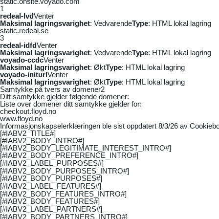
static.onsite.voyado.com
1
redeal-lvd
Venter
Maksimal lagringsvarighet
: Vedvarende
Type
: HTML lokal lagring
static.redeal.se
3
redeal-idfd
Venter
Maksimal lagringsvarighet
: Vedvarende
Type
: HTML lokal lagring
voyado-ccdc
Venter
Maksimal lagringsvarighet
: Økt
Type
: HTML lokal lagring
voyado-initurl
Venter
Maksimal lagringsvarighet
: Økt
Type
: HTML lokal lagring
Samtykke på tvers av domener
2
Ditt samtykke gjelder følgende domener:
Liste over domener ditt samtykke gjelder for:
checkout.floyd.no
www.floyd.no
Informasjonskapselerklæringen ble sist oppdatert 8/3/26 av
Cookiebo
[#IABV2_TITLE#]
[#IABV2_BODY_INTRO#]
[#IABV2_BODY_LEGITIMATE_INTEREST_INTRO#]
[#IABV2_BODY_PREFERENCE_INTRO#]
[#IABV2_LABEL_PURPOSES#]
[#IABV2_BODY_PURPOSES_INTRO#]
[#IABV2_BODY_PURPOSES#]
[#IABV2_LABEL_FEATURES#]
[#IABV2_BODY_FEATURES_INTRO#]
[#IABV2_BODY_FEATURES#]
[#IABV2_LABEL_PARTNERS#]
[#IABV2_BODY_PARTNERS_INTRO#]