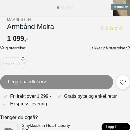
Resirkulert
MAANESTEN
Armbånd Moira
0.0
star
1
099
,-
rating
Velg størrelse:
Usikker på størrelsen?
One size
Legg i handlekurv
Fri frakt over 1 299,-
Gratis bytte og enkel retur
Ekspress levering
Trenger du også?
Smykkeskrin Heart Liberty
Legg til