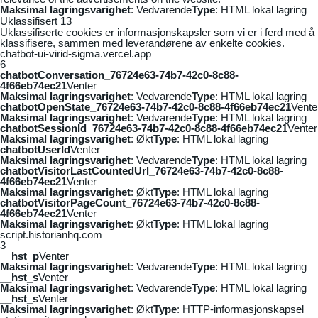
Maksimal lagringsvarighet
: Vedvarende
Type
: HTML lokal lagring
Uklassifisert
13
Uklassifiserte cookies er informasjonskapsler som vi er i ferd med å
klassifisere, sammen med leverandørene av enkelte cookies.
chatbot-ui-virid-sigma.vercel.app
6
chatbotConversation_76724e63-74b7-42c0-8c88-
4f66eb74ec21
Venter
Maksimal lagringsvarighet
: Vedvarende
Type
: HTML lokal lagring
chatbotOpenState_76724e63-74b7-42c0-8c88-4f66eb74ec21
Vente
Maksimal lagringsvarighet
: Vedvarende
Type
: HTML lokal lagring
chatbotSessionId_76724e63-74b7-42c0-8c88-4f66eb74ec21
Venter
Maksimal lagringsvarighet
: Økt
Type
: HTML lokal lagring
chatbotUserId
Venter
Maksimal lagringsvarighet
: Vedvarende
Type
: HTML lokal lagring
chatbotVisitorLastCountedUrl_76724e63-74b7-42c0-8c88-
4f66eb74ec21
Venter
Maksimal lagringsvarighet
: Økt
Type
: HTML lokal lagring
chatbotVisitorPageCount_76724e63-74b7-42c0-8c88-
4f66eb74ec21
Venter
Maksimal lagringsvarighet
: Økt
Type
: HTML lokal lagring
script.historianhq.com
3
__hst_p
Venter
Maksimal lagringsvarighet
: Vedvarende
Type
: HTML lokal lagring
__hst_s
Venter
Maksimal lagringsvarighet
: Vedvarende
Type
: HTML lokal lagring
__hst_s
Venter
Maksimal lagringsvarighet
: Økt
Type
: HTTP-informasjonskapsel