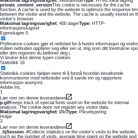
Maksimal lagringsvarighet
: Vedvarende
Type
: HTML lokal lagring
private_content_version
This cookie is necessary for the cache
function. A cache is used by the website to optimize the response ti
between the visitor and the website. The cache is usually stored on t
visitor’s browser.
Maksimal lagringsvarighet
: 400 dager
Type
: HTTP-
informasjonskapsel
Egenskaper
0
Preferanse-cookies gjør et nettsted for å huske informasjon og endre
måten nettsiden oppfører seg eller ser ut, ting som ditt foretrukne sp
eller den regionen du befinner deg i.
Vi bruker ikke denne typen cookies
Statistikk
16
Statistikk-cookies hjelper eiere til å forstå hvordan besøkende
kommuniserer med nettsteder ved å samle inn og rapportere
informasjon anonymt.
Adobe Inc.
1
Lær mer om denne leverandøren
p.gif
Keeps track of special fonts used on the website for internal
analysis. The cookie does not register any visitor data.
Maksimal lagringsvarighet
: Økt
Type
: Pikselsporing
Hotjar
3
Lær mer om denne leverandøren
_hjSession_#
Collects statistics on the visitor's visits to the website,
such as the number of visits, average time spent on the website and