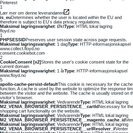
Pinterest
1
Lær mer om denne leverandøren
is_eu
Determines whether the user is located within the EU and
therefore is subject to EU's data privacy regulations.
Maksimal lagringsvarighet
: Økt
Type
: HTML lokal lagring
floyd.no
1
PHPSESSID
Preserves user session state across page requests.
Maksimal lagringsvarighet
: 1 dag
Type
: HTTP-informasjonskapsel
www.collect.floyd.no
consent.cookiebot.com
2
CookieConsent [x2]
Stores the user's cookie consent state for the
current domain
Maksimal lagringsvarighet
: 1 år
Type
: HTTP-informasjonskapsel
www.floyd.no
5
apollo-cache-persist-default
This cookie is necessary for the cache
function. A cache is used by the website to optimize the response ti
between the visitor and the website. The cache is usually stored on t
visitor’s browser.
Maksimal lagringsvarighet
: Vedvarende
Type
: HTML lokal lagring
M2_VENIA_BROWSER_PERSISTENCE__cartId
Necessary for th
shopping cart functionality on the website.
Maksimal lagringsvarighet
: Vedvarende
Type
: HTML lokal lagring
M2_VENIA_BROWSER_PERSISTENCE__magento_cache_id
Ven
Maksimal lagringsvarighet
: Vedvarende
Type
: HTML lokal lagring
M2_VENIA_BROWSER_PERSISTENCE__urlResolver_#
Venter