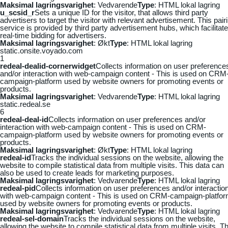
Maksimal lagringsvarighet
: Vedvarende
Type
: HTML lokal lagring
u_scsid_r
Sets a unique ID for the visitor, that allows third party
advertisers to target the visitor with relevant advertisement. This pair
service is provided by third party advertisement hubs, which facilitat
real-time bidding for advertisers.
Maksimal lagringsvarighet
: Økt
Type
: HTML lokal lagring
static.onsite.voyado.com
1
redeal-dealid-cornerwidget
Collects information on user preference
and/or interaction with web-campaign content - This is used on CRM
campaign-platform used by website owners for promoting events or
products.
Maksimal lagringsvarighet
: Vedvarende
Type
: HTML lokal lagring
static.redeal.se
6
redeal-deal-id
Collects information on user preferences and/or
interaction with web-campaign content - This is used on CRM-
campaign-platform used by website owners for promoting events or
products.
Maksimal lagringsvarighet
: Økt
Type
: HTML lokal lagring
redeal-id
Tracks the individual sessions on the website, allowing the
website to compile statistical data from multiple visits. This data can
also be used to create leads for marketing purposes.
Maksimal lagringsvarighet
: Vedvarende
Type
: HTML lokal lagring
redeal-pid
Collects information on user preferences and/or interactio
with web-campaign content - This is used on CRM-campaign-platfo
used by website owners for promoting events or products.
Maksimal lagringsvarighet
: Vedvarende
Type
: HTML lokal lagring
redeal-sel-domain
Tracks the individual sessions on the website,
allowing the website to compile statistical data from multiple visits. Th