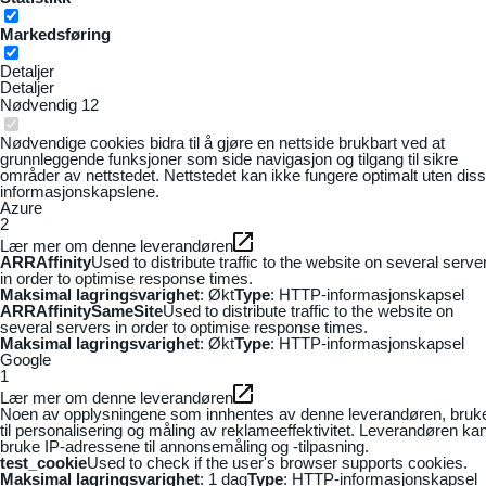
Markedsføring
Detaljer
Detaljer
Nødvendig
12
Nødvendige cookies bidra til å gjøre en nettside brukbart ved at
grunnleggende funksjoner som side navigasjon og tilgang til sikre
områder av nettstedet. Nettstedet kan ikke fungere optimalt uten dis
informasjonskapslene.
Azure
2
Lær mer om denne leverandøren
ARRAffinity
Used to distribute traffic to the website on several serve
in order to optimise response times.
Maksimal lagringsvarighet
: Økt
Type
: HTTP-informasjonskapsel
ARRAffinitySameSite
Used to distribute traffic to the website on
several servers in order to optimise response times.
Maksimal lagringsvarighet
: Økt
Type
: HTTP-informasjonskapsel
Google
1
Lær mer om denne leverandøren
Noen av opplysningene som innhentes av denne leverandøren, bruk
til personalisering og måling av reklameeffektivitet. Leverandøren ka
bruke IP-adressene til annonsemåling og -tilpasning.
test_cookie
Used to check if the user's browser supports cookies.
Maksimal lagringsvarighet
: 1 dag
Type
: HTTP-informasjonskapsel