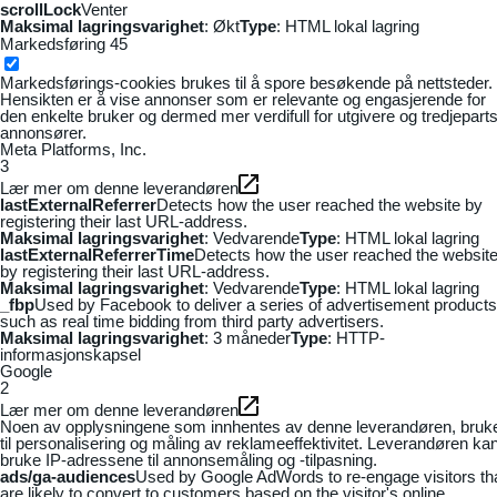
scrollLock
Venter
Maksimal lagringsvarighet
: Økt
Type
: HTML lokal lagring
Markedsføring
45
Markedsførings-cookies brukes til å spore besøkende på nettsteder.
Hensikten er å vise annonser som er relevante og engasjerende for
den enkelte bruker og dermed mer verdifull for utgivere og tredjepart
annonsører.
Meta Platforms, Inc.
3
Lær mer om denne leverandøren
lastExternalReferrer
Detects how the user reached the website by
registering their last URL-address.
Maksimal lagringsvarighet
: Vedvarende
Type
: HTML lokal lagring
lastExternalReferrerTime
Detects how the user reached the websit
by registering their last URL-address.
Maksimal lagringsvarighet
: Vedvarende
Type
: HTML lokal lagring
_fbp
Used by Facebook to deliver a series of advertisement products
such as real time bidding from third party advertisers.
Maksimal lagringsvarighet
: 3 måneder
Type
: HTTP-
informasjonskapsel
Google
2
Lær mer om denne leverandøren
Noen av opplysningene som innhentes av denne leverandøren, bruk
til personalisering og måling av reklameeffektivitet. Leverandøren ka
bruke IP-adressene til annonsemåling og -tilpasning.
ads/ga-audiences
Used by Google AdWords to re-engage visitors th
are likely to convert to customers based on the visitor's online