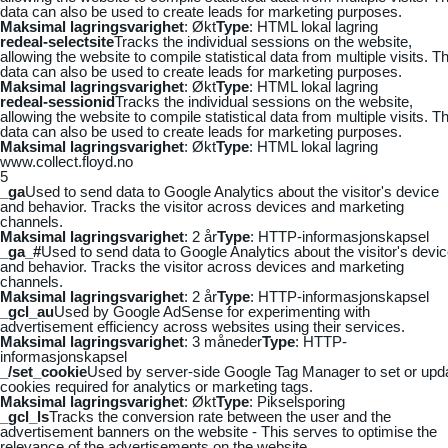
data can also be used to create leads for marketing purposes.
Maksimal lagringsvarighet
: Økt
Type
: HTML lokal lagring
redeal-selectsite
Tracks the individual sessions on the website,
allowing the website to compile statistical data from multiple visits. Th
data can also be used to create leads for marketing purposes.
Maksimal lagringsvarighet
: Økt
Type
: HTML lokal lagring
redeal-sessionid
Tracks the individual sessions on the website,
allowing the website to compile statistical data from multiple visits. Th
data can also be used to create leads for marketing purposes.
Maksimal lagringsvarighet
: Økt
Type
: HTML lokal lagring
www.collect.floyd.no
5
_ga
Used to send data to Google Analytics about the visitor's device
and behavior. Tracks the visitor across devices and marketing
channels.
Maksimal lagringsvarighet
: 2 år
Type
: HTTP-informasjonskapsel
_ga_#
Used to send data to Google Analytics about the visitor's devi
and behavior. Tracks the visitor across devices and marketing
channels.
Maksimal lagringsvarighet
: 2 år
Type
: HTTP-informasjonskapsel
_gcl_au
Used by Google AdSense for experimenting with
advertisement efficiency across websites using their services.
Maksimal lagringsvarighet
: 3 måneder
Type
: HTTP-
informasjonskapsel
_/set_cookie
Used by server-side Google Tag Manager to set or upd
cookies required for analytics or marketing tags.
Maksimal lagringsvarighet
: Økt
Type
: Pikselsporing
_gcl_ls
Tracks the conversion rate between the user and the
advertisement banners on the website - This serves to optimise the
relevance of the advertisements on the website.