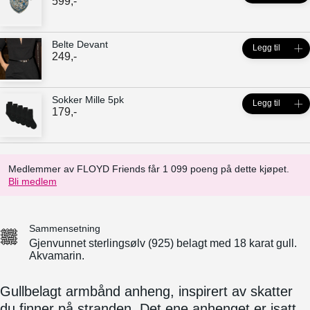
599
,-
Belte Devant
Legg til
249
,-
Sokker Mille 5pk
Legg til
179
,-
Medlemmer av FLOYD Friends får 1 099 poeng på dette kjøpet.
Bli medlem
Sammensetning
Gjenvunnet sterlingsølv (925) belagt med 18 karat gull.
Akvamarin.
Gullbelagt armbånd anheng, inspirert av skatter
du finner på stranden. Det ene anhenget er isatt