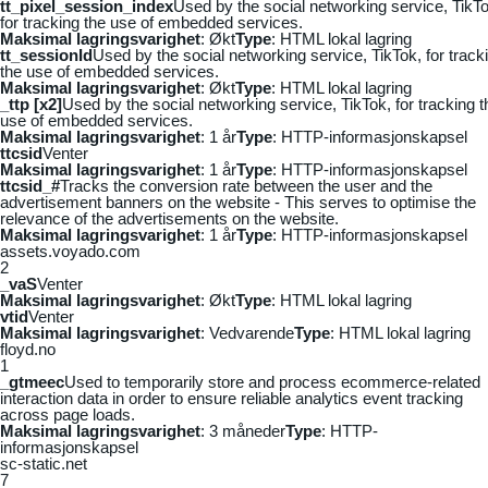
tt_pixel_session_index
Used by the social networking service, TikTo
for tracking the use of embedded services.
Maksimal lagringsvarighet
: Økt
Type
: HTML lokal lagring
tt_sessionId
Used by the social networking service, TikTok, for track
the use of embedded services.
Maksimal lagringsvarighet
: Økt
Type
: HTML lokal lagring
_ttp [x2]
Used by the social networking service, TikTok, for tracking t
use of embedded services.
Maksimal lagringsvarighet
: 1 år
Type
: HTTP-informasjonskapsel
ttcsid
Venter
Maksimal lagringsvarighet
: 1 år
Type
: HTTP-informasjonskapsel
ttcsid_#
Tracks the conversion rate between the user and the
advertisement banners on the website - This serves to optimise the
relevance of the advertisements on the website.
Maksimal lagringsvarighet
: 1 år
Type
: HTTP-informasjonskapsel
assets.voyado.com
2
_vaS
Venter
Maksimal lagringsvarighet
: Økt
Type
: HTML lokal lagring
vtid
Venter
Maksimal lagringsvarighet
: Vedvarende
Type
: HTML lokal lagring
floyd.no
1
_gtmeec
Used to temporarily store and process ecommerce-related
interaction data in order to ensure reliable analytics event tracking
across page loads.
Maksimal lagringsvarighet
: 3 måneder
Type
: HTTP-
informasjonskapsel
sc-static.net
7