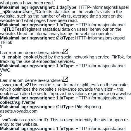
what pages have been read.
Maksimal lagringsvarighet
: 1 dag
Type
: HTTP-informasjonskapsel
_hjSessionUser_#
Collects statistics on the visitor's visits to the
website, such as the number of visits, average time spent on the
website and what pages have been read.
Maksimal lagringsvarighet
: 1 år
Type
: HTTP-informasjonskapsel
_hjTLDTest
Registers statistical data on users' behaviour on the
website. Used for internal analytics by the website operator.
Maksimal lagringsvarighet
: Økt
Type
: HTTP-informasjonskapsel
TikTok
1
Lær mer om denne leverandøren
_tt_enable_cookie
Used by the social networking service, TikTok, fo
tracking the use of embedded services.
Maksimal lagringsvarighet
: 1 år
Type
: HTTP-informasjonskapsel
VWO
2
Lær mer om denne leverandøren
_vwo_uuid_v2
This cookie is set to make split-tests on the website,
which optimizes the website's relevance towards the visitor – the
cookie can also be set to improve the visitor's experience on a websi
Maksimal lagringsvarighet
: 1 år
Type
: HTTP-informasjonskapsel
collect/v.gif
Venter
Maksimal lagringsvarighet
: Økt
Type
: Pikselsporing
assets.voyado.com
2
_va
Contains an visitor ID. This is used to identify the visitor upon re-
entry to the website.
Maksimal lagringsvarighet
: 1 år
Type
: HTTP-informasjonskapsel