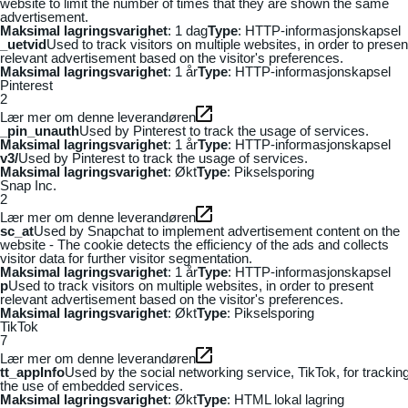
website to limit the number of times that they are shown the same
advertisement.
Maksimal lagringsvarighet
: 1 dag
Type
: HTTP-informasjonskapsel
_uetvid
Used to track visitors on multiple websites, in order to presen
relevant advertisement based on the visitor's preferences.
Maksimal lagringsvarighet
: 1 år
Type
: HTTP-informasjonskapsel
Pinterest
2
Lær mer om denne leverandøren
_pin_unauth
Used by Pinterest to track the usage of services.
Maksimal lagringsvarighet
: 1 år
Type
: HTTP-informasjonskapsel
v3/
Used by Pinterest to track the usage of services.
Maksimal lagringsvarighet
: Økt
Type
: Pikselsporing
Snap Inc.
2
Lær mer om denne leverandøren
sc_at
Used by Snapchat to implement advertisement content on the
website - The cookie detects the efficiency of the ads and collects
visitor data for further visitor segmentation.
Maksimal lagringsvarighet
: 1 år
Type
: HTTP-informasjonskapsel
p
Used to track visitors on multiple websites, in order to present
relevant advertisement based on the visitor's preferences.
Maksimal lagringsvarighet
: Økt
Type
: Pikselsporing
TikTok
7
Lær mer om denne leverandøren
tt_appInfo
Used by the social networking service, TikTok, for trackin
the use of embedded services.
Maksimal lagringsvarighet
: Økt
Type
: HTML lokal lagring