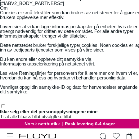
[#IABV2_BODY_PARTNERS#]
Om
Cookies er små tekstfiler som kan brukes av nettsteder for å gjøre e
brukers opplevelse mer effektiv.
Loven sier at vi kan lagre informasjonskapsler på enheten hvis de er
strengt nødvendig for driften av dette området. For alle andre typer
informasjonskapsler trenger vi din tillatelse.
Dette nettstedet bruker forskjellige typer cookies. Noen cookies er la
inn av tredjeparts tjenester som vises på våre sider.
Du kan endre eller oppheve ditt samtykke via
Informasjonskapselerkæring på nettstedet vårt.
Les våre
Retningslinjer for personvern
for å lære mer om hvem vi er,
hvordan du kan nå oss og hvordan vi behandler personlig data.
Vennligst oppgi din samtykke-ID og dato for henvendelser angående
ditt samtykke.
Ikke selg eller del personopplysningene mine
Tillat alle
Tilpass
Tillat utvalg
Ikke tillat
Norsk nettbutikk
|
Rask levering 0-4 dager