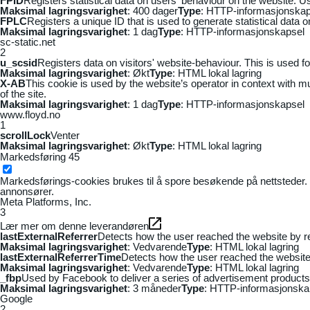
FPID
Registers statistical data on users' behaviour on the website. Us
Maksimal lagringsvarighet
: 400 dager
Type
: HTTP-informasjonskap
FPLC
Registers a unique ID that is used to generate statistical data 
Maksimal lagringsvarighet
: 1 dag
Type
: HTTP-informasjonskapsel
sc-static.net
2
u_scsid
Registers data on visitors' website-behaviour. This is used fo
Maksimal lagringsvarighet
: Økt
Type
: HTML lokal lagring
X-AB
This cookie is used by the website’s operator in context with mul
of the site.
Maksimal lagringsvarighet
: 1 dag
Type
: HTTP-informasjonskapsel
www.floyd.no
1
scrollLock
Venter
Maksimal lagringsvarighet
: Økt
Type
: HTML lokal lagring
Markedsføring
45
Markedsførings-cookies brukes til å spore besøkende på nettsteder. 
annonsører.
Meta Platforms, Inc.
3
Lær mer om denne leverandøren
lastExternalReferrer
Detects how the user reached the website by re
Maksimal lagringsvarighet
: Vedvarende
Type
: HTML lokal lagring
lastExternalReferrerTime
Detects how the user reached the website 
Maksimal lagringsvarighet
: Vedvarende
Type
: HTML lokal lagring
_fbp
Used by Facebook to deliver a series of advertisement products s
Maksimal lagringsvarighet
: 3 måneder
Type
: HTTP-informasjonska
Google
2