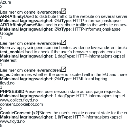
Azure
2
Lær mer om denne leverandøren
ARRAffinity
Used to distribute traffic to the website on several serv
Maksimal lagringsvarighet
: Økt
Type
: HTTP-informasjonskapsel
ARRAffinitySameSite
Used to distribute traffic to the website on se
Maksimal lagringsvarighet
: Økt
Type
: HTTP-informasjonskapsel
Google
1
Lær mer om denne leverandøren
Noen av opplysningene som innhentes av denne leverandøren, brukes t
test_cookie
Used to check if the user's browser supports cookies.
Maksimal lagringsvarighet
: 1 dag
Type
: HTTP-informasjonskapsel
Pinterest
1
Lær mer om denne leverandøren
is_eu
Determines whether the user is located within the EU and theref
Maksimal lagringsvarighet
: Økt
Type
: HTML lokal lagring
floyd.no
1
PHPSESSID
Preserves user session state across page requests.
Maksimal lagringsvarighet
: 1 dag
Type
: HTTP-informasjonskapsel
www.collect.floyd.no
consent.cookiebot.com
2
CookieConsent [x2]
Stores the user's cookie consent state for the 
Maksimal lagringsvarighet
: 1 år
Type
: HTTP-informasjonskapsel
www.floyd.no
5