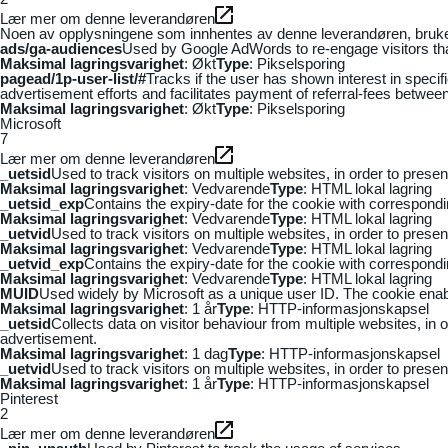
Lær mer om denne leverandøren
Noen av opplysningene som innhentes av denne leverandøren, brukes t
ads/ga-audiences
Used by Google AdWords to re-engage visitors that
Maksimal lagringsvarighet
: Økt
Type
: Pikselsporing
pagead/1p-user-list/#
Tracks if the user has shown interest in speci
advertisement efforts and facilitates payment of referral-fees betwee
Maksimal lagringsvarighet
: Økt
Type
: Pikselsporing
Microsoft
7
Lær mer om denne leverandøren
_uetsid
Used to track visitors on multiple websites, in order to prese
Maksimal lagringsvarighet
: Vedvarende
Type
: HTML lokal lagring
_uetsid_exp
Contains the expiry-date for the cookie with correspond
Maksimal lagringsvarighet
: Vedvarende
Type
: HTML lokal lagring
_uetvid
Used to track visitors on multiple websites, in order to prese
Maksimal lagringsvarighet
: Vedvarende
Type
: HTML lokal lagring
_uetvid_exp
Contains the expiry-date for the cookie with correspond
Maksimal lagringsvarighet
: Vedvarende
Type
: HTML lokal lagring
MUID
Used widely by Microsoft as a unique user ID. The cookie ena
Maksimal lagringsvarighet
: 1 år
Type
: HTTP-informasjonskapsel
_uetsid
Collects data on visitor behaviour from multiple websites, in
advertisement.
Maksimal lagringsvarighet
: 1 dag
Type
: HTTP-informasjonskapsel
_uetvid
Used to track visitors on multiple websites, in order to prese
Maksimal lagringsvarighet
: 1 år
Type
: HTTP-informasjonskapsel
Pinterest
2
Lær mer om denne leverandøren