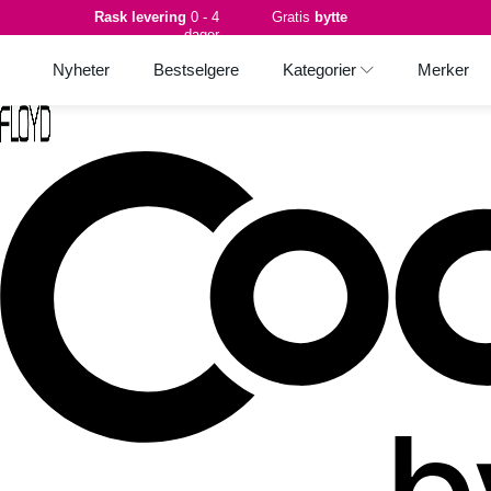
Rask levering
0 - 4
Gratis
bytte
dager
Nyheter
Bestselgere
Kategorier
Merker