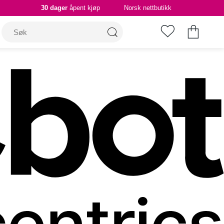
30 dager
åpent kjøp
Norsk nettbutikk