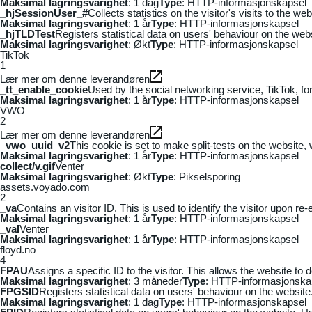
Maksimal lagringsvarighet
: 1 dag
Type
: HTTP-informasjonskapsel
_hjSessionUser_#
Collects statistics on the visitor's visits to the
Maksimal lagringsvarighet
: 1 år
Type
: HTTP-informasjonskapsel
_hjTLDTest
Registers statistical data on users' behaviour on the webs
Maksimal lagringsvarighet
: Økt
Type
: HTTP-informasjonskapsel
TikTok
1
Lær mer om denne leverandøren
_tt_enable_cookie
Used by the social networking service, TikTok, fo
Maksimal lagringsvarighet
: 1 år
Type
: HTTP-informasjonskapsel
VWO
2
Lær mer om denne leverandøren
_vwo_uuid_v2
This cookie is set to make split-tests on the website,
Maksimal lagringsvarighet
: 1 år
Type
: HTTP-informasjonskapsel
collect/v.gif
Venter
Maksimal lagringsvarighet
: Økt
Type
: Pikselsporing
assets.voyado.com
2
_va
Contains an visitor ID. This is used to identify the visitor upon re-
Maksimal lagringsvarighet
: 1 år
Type
: HTTP-informasjonskapsel
_vaI
Venter
Maksimal lagringsvarighet
: 1 år
Type
: HTTP-informasjonskapsel
floyd.no
4
FPAU
Assigns a specific ID to the visitor. This allows the website to 
Maksimal lagringsvarighet
: 3 måneder
Type
: HTTP-informasjonska
FPGSID
Registers statistical data on users' behaviour on the website.
Maksimal lagringsvarighet
: 1 dag
Type
: HTTP-informasjonskapsel