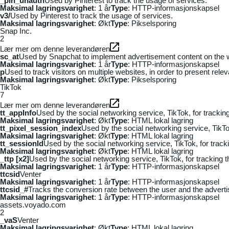
_pin_unauth
Used by Pinterest to track the usage of services.
Maksimal lagringsvarighet
: 1 år
Type
: HTTP-informasjonskapsel
v3/
Used by Pinterest to track the usage of services.
Maksimal lagringsvarighet
: Økt
Type
: Pikselsporing
Snap Inc.
2
Lær mer om denne leverandøren
sc_at
Used by Snapchat to implement advertisement content on the webs
Maksimal lagringsvarighet
: 1 år
Type
: HTTP-informasjonskapsel
p
Used to track visitors on multiple websites, in order to present rele
Maksimal lagringsvarighet
: Økt
Type
: Pikselsporing
TikTok
7
Lær mer om denne leverandøren
tt_appInfo
Used by the social networking service, TikTok, for tracki
Maksimal lagringsvarighet
: Økt
Type
: HTML lokal lagring
tt_pixel_session_index
Used by the social networking service, TikTo
Maksimal lagringsvarighet
: Økt
Type
: HTML lokal lagring
tt_sessionId
Used by the social networking service, TikTok, for trac
Maksimal lagringsvarighet
: Økt
Type
: HTML lokal lagring
_ttp [x2]
Used by the social networking service, TikTok, for tracking
Maksimal lagringsvarighet
: 1 år
Type
: HTTP-informasjonskapsel
ttcsid
Venter
Maksimal lagringsvarighet
: 1 år
Type
: HTTP-informasjonskapsel
ttcsid_#
Tracks the conversion rate between the user and the adverti
Maksimal lagringsvarighet
: 1 år
Type
: HTTP-informasjonskapsel
assets.voyado.com
2
_vaS
Venter
Maksimal lagringsvarighet
: Økt
Type
: HTML lokal lagring