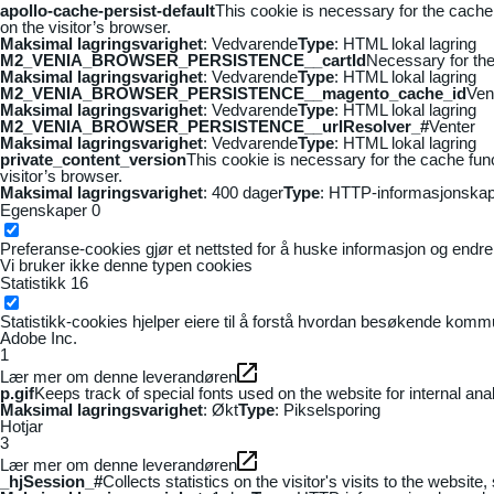
apollo-cache-persist-default
This cookie is necessary for the cache
on the visitor’s browser.
Maksimal lagringsvarighet
: Vedvarende
Type
: HTML lokal lagring
M2_VENIA_BROWSER_PERSISTENCE__cartId
Necessary for the 
Maksimal lagringsvarighet
: Vedvarende
Type
: HTML lokal lagring
M2_VENIA_BROWSER_PERSISTENCE__magento_cache_id
Ven
Maksimal lagringsvarighet
: Vedvarende
Type
: HTML lokal lagring
M2_VENIA_BROWSER_PERSISTENCE__urlResolver_#
Venter
Maksimal lagringsvarighet
: Vedvarende
Type
: HTML lokal lagring
private_content_version
This cookie is necessary for the cache fun
visitor’s browser.
Maksimal lagringsvarighet
: 400 dager
Type
: HTTP-informasjonskap
Egenskaper
0
Preferanse-cookies gjør et nettsted for å huske informasjon og endrer 
Vi bruker ikke denne typen cookies
Statistikk
16
Statistikk-cookies hjelper eiere til å forstå hvordan besøkende kom
Adobe Inc.
1
Lær mer om denne leverandøren
p.gif
Keeps track of special fonts used on the website for internal anal
Maksimal lagringsvarighet
: Økt
Type
: Pikselsporing
Hotjar
3
Lær mer om denne leverandøren
_hjSession_#
Collects statistics on the visitor's visits to the webs