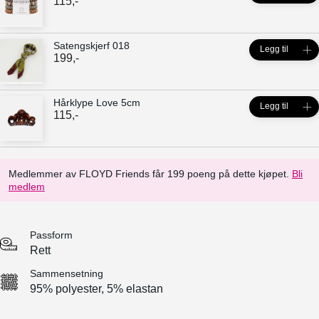
115
,-
Satengskjerf 018
Legg til
199
,-
Hårklype Love 5cm
Legg til
115
,-
Medlemmer av FLOYD Friends får 199 poeng på dette kjøpet.
Bli
medlem
Passform
Rett
Sammensetning
95% polyester, 5% elastan