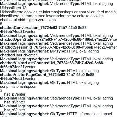
Maksimal lagringsvarighet
: Vedvarende
Type
: HTML lokal lagring
Uklassifisert
13
Uklassifiserte cookies er informasjonskapsler som vi er i ferd med å
klassifisere, sammen med leverandørene av enkelte cookies.
chatbot-ui-virid-sigma.vercel.app
6
chatbotConversation_76724e63-74b7-42c0-8c88-
4f66eb74ec21
Venter
Maksimal lagringsvarighet
: Vedvarende
Type
: HTML lokal lagring
chatbotOpenState_76724e63-74b7-42c0-8c88-4f66eb74ec21
Vente
Maksimal lagringsvarighet
: Vedvarende
Type
: HTML lokal lagring
chatbotSessionId_76724e63-74b7-42c0-8c88-4f66eb74ec21
Venter
Maksimal lagringsvarighet
: Økt
Type
: HTML lokal lagring
chatbotUserId
Venter
Maksimal lagringsvarighet
: Vedvarende
Type
: HTML lokal lagring
chatbotVisitorLastCountedUrl_76724e63-74b7-42c0-8c88-
4f66eb74ec21
Venter
Maksimal lagringsvarighet
: Økt
Type
: HTML lokal lagring
chatbotVisitorPageCount_76724e63-74b7-42c0-8c88-
4f66eb74ec21
Venter
Maksimal lagringsvarighet
: Økt
Type
: HTML lokal lagring
script.historianhq.com
3
__hst_p
Venter
Maksimal lagringsvarighet
: Vedvarende
Type
: HTML lokal lagring
__hst_s
Venter
Maksimal lagringsvarighet
: Vedvarende
Type
: HTML lokal lagring
__hst_s
Venter
Maksimal lagringsvarighet
: Økt
Type
: HTTP-informasjonskapsel