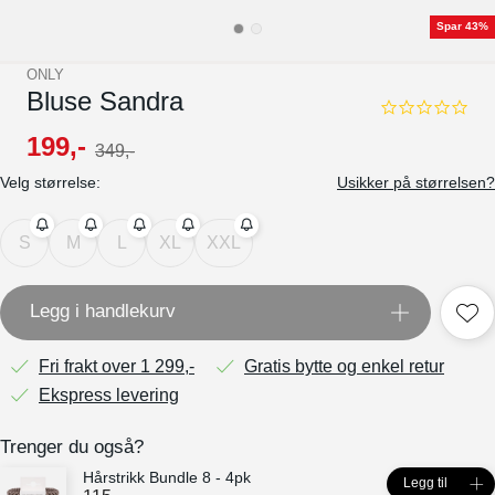
Spar 43%
ONLY
Bluse Sandra
0.0
star
199
,-
349
,-
rating
Velg størrelse:
Usikker på størrelsen?
S
M
L
XL
XXL
Legg i handlekurv
Fri frakt over 1 299,-
Gratis bytte og enkel retur
Ekspress levering
Trenger du også?
Hårstrikk Bundle 8 - 4pk
Legg til