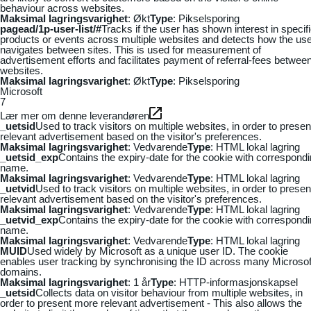
behaviour across websites.
Maksimal lagringsvarighet
: Økt
Type
: Pikselsporing
pagead/1p-user-list/#
Tracks if the user has shown interest in specif
products or events across multiple websites and detects how the us
navigates between sites. This is used for measurement of
advertisement efforts and facilitates payment of referral-fees betwee
websites.
Maksimal lagringsvarighet
: Økt
Type
: Pikselsporing
Microsoft
7
Lær mer om denne leverandøren
_uetsid
Used to track visitors on multiple websites, in order to presen
relevant advertisement based on the visitor's preferences.
Maksimal lagringsvarighet
: Vedvarende
Type
: HTML lokal lagring
_uetsid_exp
Contains the expiry-date for the cookie with correspond
name.
Maksimal lagringsvarighet
: Vedvarende
Type
: HTML lokal lagring
_uetvid
Used to track visitors on multiple websites, in order to presen
relevant advertisement based on the visitor's preferences.
Maksimal lagringsvarighet
: Vedvarende
Type
: HTML lokal lagring
_uetvid_exp
Contains the expiry-date for the cookie with correspond
name.
Maksimal lagringsvarighet
: Vedvarende
Type
: HTML lokal lagring
MUID
Used widely by Microsoft as a unique user ID. The cookie
enables user tracking by synchronising the ID across many Microsof
domains.
Maksimal lagringsvarighet
: 1 år
Type
: HTTP-informasjonskapsel
_uetsid
Collects data on visitor behaviour from multiple websites, in
order to present more relevant advertisement - This also allows the