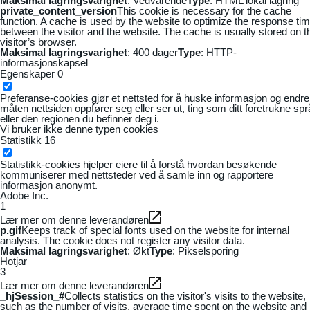
Maksimal lagringsvarighet
: Vedvarende
Type
: HTML lokal lagring
private_content_version
This cookie is necessary for the cache
function. A cache is used by the website to optimize the response ti
between the visitor and the website. The cache is usually stored on t
visitor’s browser.
Maksimal lagringsvarighet
: 400 dager
Type
: HTTP-
informasjonskapsel
Egenskaper
0
Preferanse-cookies gjør et nettsted for å huske informasjon og endre
måten nettsiden oppfører seg eller ser ut, ting som ditt foretrukne sp
eller den regionen du befinner deg i.
Vi bruker ikke denne typen cookies
Statistikk
16
Statistikk-cookies hjelper eiere til å forstå hvordan besøkende
kommuniserer med nettsteder ved å samle inn og rapportere
informasjon anonymt.
Adobe Inc.
1
Lær mer om denne leverandøren
p.gif
Keeps track of special fonts used on the website for internal
analysis. The cookie does not register any visitor data.
Maksimal lagringsvarighet
: Økt
Type
: Pikselsporing
Hotjar
3
Lær mer om denne leverandøren
_hjSession_#
Collects statistics on the visitor's visits to the website,
such as the number of visits, average time spent on the website and