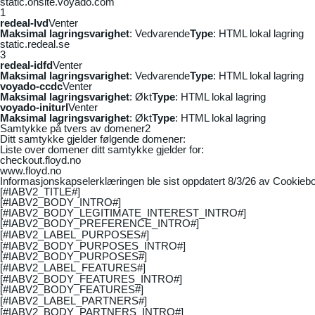
static.onsite.voyado.com
1
redeal-lvd
Venter
Maksimal lagringsvarighet
: Vedvarende
Type
: HTML lokal lagring
static.redeal.se
3
redeal-idfd
Venter
Maksimal lagringsvarighet
: Vedvarende
Type
: HTML lokal lagring
voyado-ccdc
Venter
Maksimal lagringsvarighet
: Økt
Type
: HTML lokal lagring
voyado-initurl
Venter
Maksimal lagringsvarighet
: Økt
Type
: HTML lokal lagring
Samtykke på tvers av domener
2
Ditt samtykke gjelder følgende domener:
Liste over domener ditt samtykke gjelder for:
checkout.floyd.no
www.floyd.no
Informasjonskapselerklæringen ble sist oppdatert 8/3/26 av
Cookiebo
[#IABV2_TITLE#]
[#IABV2_BODY_INTRO#]
[#IABV2_BODY_LEGITIMATE_INTEREST_INTRO#]
[#IABV2_BODY_PREFERENCE_INTRO#]
[#IABV2_LABEL_PURPOSES#]
[#IABV2_BODY_PURPOSES_INTRO#]
[#IABV2_BODY_PURPOSES#]
[#IABV2_LABEL_FEATURES#]
[#IABV2_BODY_FEATURES_INTRO#]
[#IABV2_BODY_FEATURES#]
[#IABV2_LABEL_PARTNERS#]
[#IABV2_BODY_PARTNERS_INTRO#]