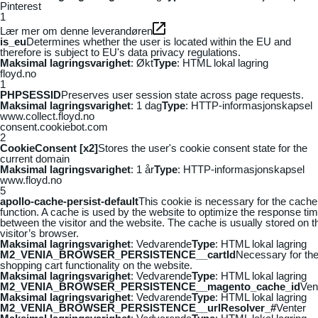
Pinterest
1
Lær mer om denne leverandøren
is_eu
Determines whether the user is located within the EU and
therefore is subject to EU's data privacy regulations.
Maksimal lagringsvarighet
: Økt
Type
: HTML lokal lagring
floyd.no
1
PHPSESSID
Preserves user session state across page requests.
Maksimal lagringsvarighet
: 1 dag
Type
: HTTP-informasjonskapsel
www.collect.floyd.no
consent.cookiebot.com
2
CookieConsent [x2]
Stores the user's cookie consent state for the
current domain
Maksimal lagringsvarighet
: 1 år
Type
: HTTP-informasjonskapsel
www.floyd.no
5
apollo-cache-persist-default
This cookie is necessary for the cache
function. A cache is used by the website to optimize the response ti
between the visitor and the website. The cache is usually stored on t
visitor’s browser.
Maksimal lagringsvarighet
: Vedvarende
Type
: HTML lokal lagring
M2_VENIA_BROWSER_PERSISTENCE__cartId
Necessary for th
shopping cart functionality on the website.
Maksimal lagringsvarighet
: Vedvarende
Type
: HTML lokal lagring
M2_VENIA_BROWSER_PERSISTENCE__magento_cache_id
Ven
Maksimal lagringsvarighet
: Vedvarende
Type
: HTML lokal lagring
M2_VENIA_BROWSER_PERSISTENCE__urlResolver_#
Venter