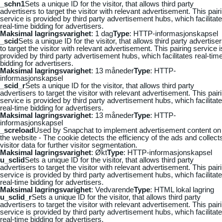
_schn1
Sets a unique ID for the visitor, that allows third party
advertisers to target the visitor with relevant advertisement. This pair
service is provided by third party advertisement hubs, which facilitat
real-time bidding for advertisers.
Maksimal lagringsvarighet
: 1 dag
Type
: HTTP-informasjonskapsel
_scid
Sets a unique ID for the visitor, that allows third party advertise
to target the visitor with relevant advertisement. This pairing service i
provided by third party advertisement hubs, which facilitates real-tim
bidding for advertisers.
Maksimal lagringsvarighet
: 13 måneder
Type
: HTTP-
informasjonskapsel
_scid_r
Sets a unique ID for the visitor, that allows third party
advertisers to target the visitor with relevant advertisement. This pair
service is provided by third party advertisement hubs, which facilitat
real-time bidding for advertisers.
Maksimal lagringsvarighet
: 13 måneder
Type
: HTTP-
informasjonskapsel
_screload
Used by Snapchat to implement advertisement content on
the website - The cookie detects the efficiency of the ads and collect
visitor data for further visitor segmentation.
Maksimal lagringsvarighet
: Økt
Type
: HTTP-informasjonskapsel
u_sclid
Sets a unique ID for the visitor, that allows third party
advertisers to target the visitor with relevant advertisement. This pair
service is provided by third party advertisement hubs, which facilitat
real-time bidding for advertisers.
Maksimal lagringsvarighet
: Vedvarende
Type
: HTML lokal lagring
u_sclid_r
Sets a unique ID for the visitor, that allows third party
advertisers to target the visitor with relevant advertisement. This pair
service is provided by third party advertisement hubs, which facilitat
real-time bidding for advertisers.