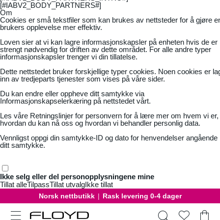
[#IABV2_BODY_PARTNERS#]
Om
Cookies er små tekstfiler som kan brukes av nettsteder for å gjøre e
brukers opplevelse mer effektiv.
Loven sier at vi kan lagre informasjonskapsler på enheten hvis de er
strengt nødvendig for driften av dette området. For alle andre typer
informasjonskapsler trenger vi din tillatelse.
Dette nettstedet bruker forskjellige typer cookies. Noen cookies er la
inn av tredjeparts tjenester som vises på våre sider.
Du kan endre eller oppheve ditt samtykke via
Informasjonskapselerkæring på nettstedet vårt.
Les våre
Retningslinjer for personvern
for å lære mer om hvem vi er,
hvordan du kan nå oss og hvordan vi behandler personlig data.
Vennligst oppgi din samtykke-ID og dato for henvendelser angående
ditt samtykke.
Ikke selg eller del personopplysningene mine
Tillat alle
Tilpass
Tillat utvalg
Ikke tillat
Norsk nettbutikk
|
Rask levering 0-4 dager