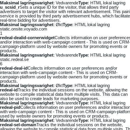
Maksimal lagringsvarighet
: Vedvarende
Type
: HTML lokal lagring
u_scsid_r
Sets a unique ID for the visitor, that allows third party
advertisers to target the visitor with relevant advertisement. This pair
service is provided by third party advertisement hubs, which facilitat
real-time bidding for advertisers.
Maksimal lagringsvarighet
: Økt
Type
: HTML lokal lagring
static.onsite.voyado.com
1
redeal-dealid-cornerwidget
Collects information on user preference
and/or interaction with web-campaign content - This is used on CRM
campaign-platform used by website owners for promoting events or
products.
Maksimal lagringsvarighet
: Vedvarende
Type
: HTML lokal lagring
static.redeal.se
6
redeal-deal-id
Collects information on user preferences and/or
interaction with web-campaign content - This is used on CRM-
campaign-platform used by website owners for promoting events or
products.
Maksimal lagringsvarighet
: Økt
Type
: HTML lokal lagring
redeal-id
Tracks the individual sessions on the website, allowing the
website to compile statistical data from multiple visits. This data can
also be used to create leads for marketing purposes.
Maksimal lagringsvarighet
: Vedvarende
Type
: HTML lokal lagring
redeal-pid
Collects information on user preferences and/or interactio
with web-campaign content - This is used on CRM-campaign-platfo
used by website owners for promoting events or products.
Maksimal lagringsvarighet
: Vedvarende
Type
: HTML lokal lagring
redeal-sel-domain
Tracks the individual sessions on the website,
allowing the website to compile statistical data from multiple visits. Th