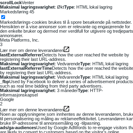
scrollLock
Venter
Maksimal lagringsvarighet
: Økt
Type
: HTML lokal lagring
Markedsføring
45
Markedsførings-cookies brukes til å spore besøkende på nettsteder.
Hensikten er å vise annonser som er relevante og engasjerende for
den enkelte bruker og dermed mer verdifull for utgivere og tredjepart
annonsører.
Meta Platforms, Inc.
3
Lær mer om denne leverandøren
lastExternalReferrer
Detects how the user reached the website by
registering their last URL-address.
Maksimal lagringsvarighet
: Vedvarende
Type
: HTML lokal lagring
lastExternalReferrerTime
Detects how the user reached the websit
by registering their last URL-address.
Maksimal lagringsvarighet
: Vedvarende
Type
: HTML lokal lagring
_fbp
Used by Facebook to deliver a series of advertisement products
such as real time bidding from third party advertisers.
Maksimal lagringsvarighet
: 3 måneder
Type
: HTTP-
informasjonskapsel
Google
2
Lær mer om denne leverandøren
Noen av opplysningene som innhentes av denne leverandøren, bruk
til personalisering og måling av reklameeffektivitet. Leverandøren ka
bruke IP-adressene til annonsemåling og -tilpasning.
ads/ga-audiences
Used by Google AdWords to re-engage visitors th
are likely to convert to customers based on the visitor's online