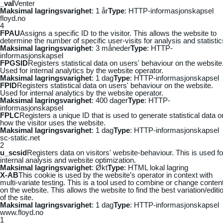
_vaI
Venter
Maksimal lagringsvarighet
: 1 år
Type
: HTTP-informasjonskapsel
floyd.no
4
FPAU
Assigns a specific ID to the visitor. This allows the website to
determine the number of specific user-visits for analysis and statistic
Maksimal lagringsvarighet
: 3 måneder
Type
: HTTP-
informasjonskapsel
FPGSID
Registers statistical data on users' behaviour on the website
Used for internal analytics by the website operator.
Maksimal lagringsvarighet
: 1 dag
Type
: HTTP-informasjonskapsel
FPID
Registers statistical data on users' behaviour on the website.
Used for internal analytics by the website operator.
Maksimal lagringsvarighet
: 400 dager
Type
: HTTP-
informasjonskapsel
FPLC
Registers a unique ID that is used to generate statistical data o
how the visitor uses the website.
Maksimal lagringsvarighet
: 1 dag
Type
: HTTP-informasjonskapsel
sc-static.net
2
u_scsid
Registers data on visitors' website-behaviour. This is used fo
internal analysis and website optimization.
Maksimal lagringsvarighet
: Økt
Type
: HTML lokal lagring
X-AB
This cookie is used by the website’s operator in context with
multi-variate testing. This is a tool used to combine or change conten
on the website. This allows the website to find the best variation/editi
of the site.
Maksimal lagringsvarighet
: 1 dag
Type
: HTTP-informasjonskapsel
www.floyd.no
1