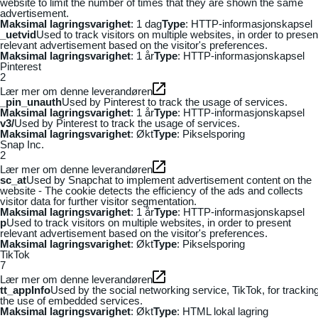
website to limit the number of times that they are shown the same
advertisement.
Maksimal lagringsvarighet
: 1 dag
Type
: HTTP-informasjonskapsel
_uetvid
Used to track visitors on multiple websites, in order to presen
relevant advertisement based on the visitor's preferences.
Maksimal lagringsvarighet
: 1 år
Type
: HTTP-informasjonskapsel
Pinterest
2
Lær mer om denne leverandøren
_pin_unauth
Used by Pinterest to track the usage of services.
Maksimal lagringsvarighet
: 1 år
Type
: HTTP-informasjonskapsel
v3/
Used by Pinterest to track the usage of services.
Maksimal lagringsvarighet
: Økt
Type
: Pikselsporing
Snap Inc.
2
Lær mer om denne leverandøren
sc_at
Used by Snapchat to implement advertisement content on the
website - The cookie detects the efficiency of the ads and collects
visitor data for further visitor segmentation.
Maksimal lagringsvarighet
: 1 år
Type
: HTTP-informasjonskapsel
p
Used to track visitors on multiple websites, in order to present
relevant advertisement based on the visitor's preferences.
Maksimal lagringsvarighet
: Økt
Type
: Pikselsporing
TikTok
7
Lær mer om denne leverandøren
tt_appInfo
Used by the social networking service, TikTok, for trackin
the use of embedded services.
Maksimal lagringsvarighet
: Økt
Type
: HTML lokal lagring