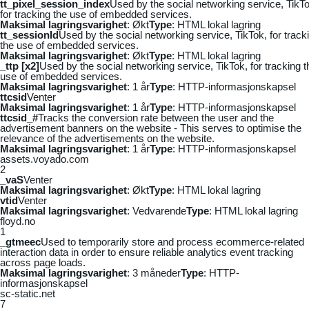
tt_pixel_session_index
Used by the social networking service, TikTo
for tracking the use of embedded services.
Maksimal lagringsvarighet
: Økt
Type
: HTML lokal lagring
tt_sessionId
Used by the social networking service, TikTok, for track
the use of embedded services.
Maksimal lagringsvarighet
: Økt
Type
: HTML lokal lagring
_ttp [x2]
Used by the social networking service, TikTok, for tracking t
use of embedded services.
Maksimal lagringsvarighet
: 1 år
Type
: HTTP-informasjonskapsel
ttcsid
Venter
Maksimal lagringsvarighet
: 1 år
Type
: HTTP-informasjonskapsel
ttcsid_#
Tracks the conversion rate between the user and the
advertisement banners on the website - This serves to optimise the
relevance of the advertisements on the website.
Maksimal lagringsvarighet
: 1 år
Type
: HTTP-informasjonskapsel
assets.voyado.com
2
_vaS
Venter
Maksimal lagringsvarighet
: Økt
Type
: HTML lokal lagring
vtid
Venter
Maksimal lagringsvarighet
: Vedvarende
Type
: HTML lokal lagring
floyd.no
1
_gtmeec
Used to temporarily store and process ecommerce-related
interaction data in order to ensure reliable analytics event tracking
across page loads.
Maksimal lagringsvarighet
: 3 måneder
Type
: HTTP-
informasjonskapsel
sc-static.net
7