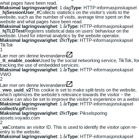
what pages have been read.
Maksimal lagringsvarighet
: 1 dag
Type
: HTTP-informasjonskapsel
_hjSessionUser_#
Collects statistics on the visitor's visits to the
website, such as the number of visits, average time spent on the
website and what pages have been read.
Maksimal lagringsvarighet
: 1 år
Type
: HTTP-informasjonskapsel
_hjTLDTest
Registers statistical data on users' behaviour on the
website. Used for internal analytics by the website operator.
Maksimal lagringsvarighet
: Økt
Type
: HTTP-informasjonskapsel
TikTok
1
Lær mer om denne leverandøren
_tt_enable_cookie
Used by the social networking service, TikTok, fo
tracking the use of embedded services.
Maksimal lagringsvarighet
: 1 år
Type
: HTTP-informasjonskapsel
VWO
2
Lær mer om denne leverandøren
_vwo_uuid_v2
This cookie is set to make split-tests on the website,
which optimizes the website's relevance towards the visitor – the
cookie can also be set to improve the visitor's experience on a websi
Maksimal lagringsvarighet
: 1 år
Type
: HTTP-informasjonskapsel
collect/v.gif
Venter
Maksimal lagringsvarighet
: Økt
Type
: Pikselsporing
assets.voyado.com
2
_va
Contains an visitor ID. This is used to identify the visitor upon re-
entry to the website.
Maksimal lagringsvarighet
: 1 år
Type
: HTTP-informasjonskapsel