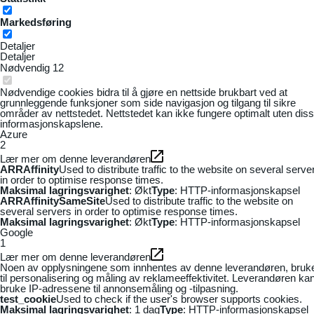
Markedsføring
Detaljer
Detaljer
Nødvendig
12
Nødvendige cookies bidra til å gjøre en nettside brukbart ved at
grunnleggende funksjoner som side navigasjon og tilgang til sikre
områder av nettstedet. Nettstedet kan ikke fungere optimalt uten dis
informasjonskapslene.
Azure
2
Lær mer om denne leverandøren
ARRAffinity
Used to distribute traffic to the website on several serve
in order to optimise response times.
Maksimal lagringsvarighet
: Økt
Type
: HTTP-informasjonskapsel
ARRAffinitySameSite
Used to distribute traffic to the website on
several servers in order to optimise response times.
Maksimal lagringsvarighet
: Økt
Type
: HTTP-informasjonskapsel
Google
1
Lær mer om denne leverandøren
Noen av opplysningene som innhentes av denne leverandøren, bruk
til personalisering og måling av reklameeffektivitet. Leverandøren ka
bruke IP-adressene til annonsemåling og -tilpasning.
test_cookie
Used to check if the user's browser supports cookies.
Maksimal lagringsvarighet
: 1 dag
Type
: HTTP-informasjonskapsel