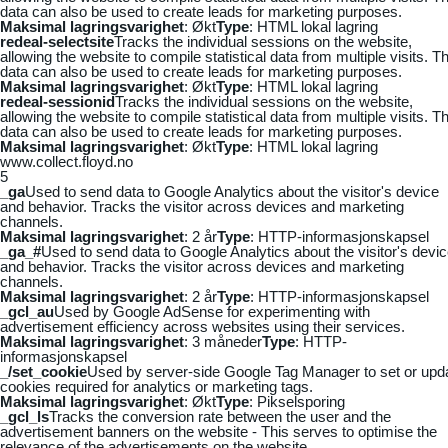
data can also be used to create leads for marketing purposes.
Maksimal lagringsvarighet
: Økt
Type
: HTML lokal lagring
redeal-selectsite
Tracks the individual sessions on the website,
allowing the website to compile statistical data from multiple visits. Th
data can also be used to create leads for marketing purposes.
Maksimal lagringsvarighet
: Økt
Type
: HTML lokal lagring
redeal-sessionid
Tracks the individual sessions on the website,
allowing the website to compile statistical data from multiple visits. Th
data can also be used to create leads for marketing purposes.
Maksimal lagringsvarighet
: Økt
Type
: HTML lokal lagring
www.collect.floyd.no
5
_ga
Used to send data to Google Analytics about the visitor's device
and behavior. Tracks the visitor across devices and marketing
channels.
Maksimal lagringsvarighet
: 2 år
Type
: HTTP-informasjonskapsel
_ga_#
Used to send data to Google Analytics about the visitor's devi
and behavior. Tracks the visitor across devices and marketing
channels.
Maksimal lagringsvarighet
: 2 år
Type
: HTTP-informasjonskapsel
_gcl_au
Used by Google AdSense for experimenting with
advertisement efficiency across websites using their services.
Maksimal lagringsvarighet
: 3 måneder
Type
: HTTP-
informasjonskapsel
_/set_cookie
Used by server-side Google Tag Manager to set or upd
cookies required for analytics or marketing tags.
Maksimal lagringsvarighet
: Økt
Type
: Pikselsporing
_gcl_ls
Tracks the conversion rate between the user and the
advertisement banners on the website - This serves to optimise the
relevance of the advertisements on the website.