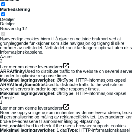
Markedsføring
Detaljer
Detaljer
Nødvendig
12
Nødvendige cookies bidra til å gjøre en nettside brukbart ved at
grunnleggende funksjoner som side navigasjon og tilgang til sikre
områder av nettstedet. Nettstedet kan ikke fungere optimalt uten dis
informasjonskapslene.
Azure
2
Lær mer om denne leverandøren
ARRAffinity
Used to distribute traffic to the website on several serve
in order to optimise response times.
Maksimal lagringsvarighet
: Økt
Type
: HTTP-informasjonskapsel
ARRAffinitySameSite
Used to distribute traffic to the website on
several servers in order to optimise response times.
Maksimal lagringsvarighet
: Økt
Type
: HTTP-informasjonskapsel
Google
1
Lær mer om denne leverandøren
Noen av opplysningene som innhentes av denne leverandøren, bruk
til personalisering og måling av reklameeffektivitet. Leverandøren ka
bruke IP-adressene til annonsemåling og -tilpasning.
test_cookie
Used to check if the user's browser supports cookies.
Maksimal lagringsvarighet
: 1 dag
Type
: HTTP-informasjonskapsel