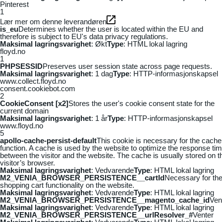
Pinterest
1
Lær mer om denne leverandøren
is_eu
Determines whether the user is located within the EU and
therefore is subject to EU's data privacy regulations.
Maksimal lagringsvarighet
: Økt
Type
: HTML lokal lagring
floyd.no
1
PHPSESSID
Preserves user session state across page requests.
Maksimal lagringsvarighet
: 1 dag
Type
: HTTP-informasjonskapsel
www.collect.floyd.no
consent.cookiebot.com
2
CookieConsent [x2]
Stores the user's cookie consent state for the
current domain
Maksimal lagringsvarighet
: 1 år
Type
: HTTP-informasjonskapsel
www.floyd.no
5
apollo-cache-persist-default
This cookie is necessary for the cache
function. A cache is used by the website to optimize the response ti
between the visitor and the website. The cache is usually stored on t
visitor’s browser.
Maksimal lagringsvarighet
: Vedvarende
Type
: HTML lokal lagring
M2_VENIA_BROWSER_PERSISTENCE__cartId
Necessary for th
shopping cart functionality on the website.
Maksimal lagringsvarighet
: Vedvarende
Type
: HTML lokal lagring
M2_VENIA_BROWSER_PERSISTENCE__magento_cache_id
Ven
Maksimal lagringsvarighet
: Vedvarende
Type
: HTML lokal lagring
M2_VENIA_BROWSER_PERSISTENCE__urlResolver_#
Venter