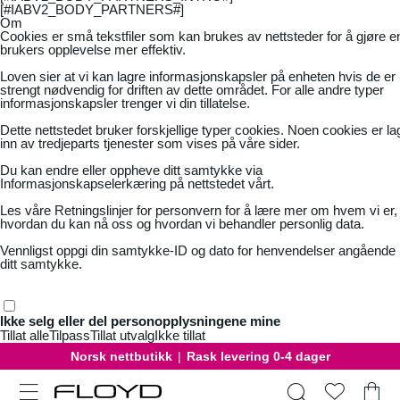
[#IABV2_BODY_PARTNERS#]
Om
Cookies er små tekstfiler som kan brukes av nettsteder for å gjøre e
brukers opplevelse mer effektiv.
Loven sier at vi kan lagre informasjonskapsler på enheten hvis de er
strengt nødvendig for driften av dette området. For alle andre typer
informasjonskapsler trenger vi din tillatelse.
Dette nettstedet bruker forskjellige typer cookies. Noen cookies er la
inn av tredjeparts tjenester som vises på våre sider.
Du kan endre eller oppheve ditt samtykke via
Informasjonskapselerkæring på nettstedet vårt.
Les våre
Retningslinjer for personvern
for å lære mer om hvem vi er,
hvordan du kan nå oss og hvordan vi behandler personlig data.
Vennligst oppgi din samtykke-ID og dato for henvendelser angående
ditt samtykke.
Ikke selg eller del personopplysningene mine
Tillat alle
Tilpass
Tillat utvalg
Ikke tillat
Norsk nettbutikk
|
Rask levering 0-4 dager