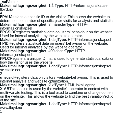
_vaI
Venter
Maksimal lagringsvarighet
: 1 år
Type
: HTTP-informasjonskapsel
floyd.no
4
FPAU
Assigns a specific ID to the visitor. This allows the website to
determine the number of specific user-visits for analysis and statistic
Maksimal lagringsvarighet
: 3 måneder
Type
: HTTP-
informasjonskapsel
FPGSID
Registers statistical data on users' behaviour on the website
Used for internal analytics by the website operator.
Maksimal lagringsvarighet
: 1 dag
Type
: HTTP-informasjonskapsel
FPID
Registers statistical data on users' behaviour on the website.
Used for internal analytics by the website operator.
Maksimal lagringsvarighet
: 400 dager
Type
: HTTP-
informasjonskapsel
FPLC
Registers a unique ID that is used to generate statistical data o
how the visitor uses the website.
Maksimal lagringsvarighet
: 1 dag
Type
: HTTP-informasjonskapsel
sc-static.net
2
u_scsid
Registers data on visitors' website-behaviour. This is used fo
internal analysis and website optimization.
Maksimal lagringsvarighet
: Økt
Type
: HTML lokal lagring
X-AB
This cookie is used by the website’s operator in context with
multi-variate testing. This is a tool used to combine or change conten
on the website. This allows the website to find the best variation/editi
of the site.
Maksimal lagringsvarighet
: 1 dag
Type
: HTTP-informasjonskapsel
www.floyd.no
1