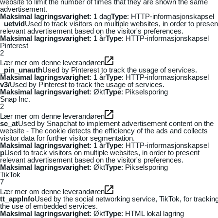
website to limit the number of times that they are shown the same
advertisement.
Maksimal lagringsvarighet
: 1 dag
Type
: HTTP-informasjonskapsel
_uetvid
Used to track visitors on multiple websites, in order to presen
relevant advertisement based on the visitor's preferences.
Maksimal lagringsvarighet
: 1 år
Type
: HTTP-informasjonskapsel
Pinterest
2
Lær mer om denne leverandøren
_pin_unauth
Used by Pinterest to track the usage of services.
Maksimal lagringsvarighet
: 1 år
Type
: HTTP-informasjonskapsel
v3/
Used by Pinterest to track the usage of services.
Maksimal lagringsvarighet
: Økt
Type
: Pikselsporing
Snap Inc.
2
Lær mer om denne leverandøren
sc_at
Used by Snapchat to implement advertisement content on the
website - The cookie detects the efficiency of the ads and collects
visitor data for further visitor segmentation.
Maksimal lagringsvarighet
: 1 år
Type
: HTTP-informasjonskapsel
p
Used to track visitors on multiple websites, in order to present
relevant advertisement based on the visitor's preferences.
Maksimal lagringsvarighet
: Økt
Type
: Pikselsporing
TikTok
7
Lær mer om denne leverandøren
tt_appInfo
Used by the social networking service, TikTok, for trackin
the use of embedded services.
Maksimal lagringsvarighet
: Økt
Type
: HTML lokal lagring