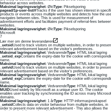
behaviour across websites.
Maksimal lagringsvarighet
: Økt
Type
: Pikselsporing
pagead/1p-user-list/#
Tracks if the user has shown interest in specif
products or events across multiple websites and detects how the us
navigates between sites. This is used for measurement of
advertisement efforts and facilitates payment of referral-fees betwee
websites.
Maksimal lagringsvarighet
: Økt
Type
: Pikselsporing
Microsoft
7
Lær mer om denne leverandøren
_uetsid
Used to track visitors on multiple websites, in order to presen
relevant advertisement based on the visitor's preferences.
Maksimal lagringsvarighet
: Vedvarende
Type
: HTML lokal lagring
_uetsid_exp
Contains the expiry-date for the cookie with correspond
name.
Maksimal lagringsvarighet
: Vedvarende
Type
: HTML lokal lagring
_uetvid
Used to track visitors on multiple websites, in order to presen
relevant advertisement based on the visitor's preferences.
Maksimal lagringsvarighet
: Vedvarende
Type
: HTML lokal lagring
_uetvid_exp
Contains the expiry-date for the cookie with correspond
name.
Maksimal lagringsvarighet
: Vedvarende
Type
: HTML lokal lagring
MUID
Used widely by Microsoft as a unique user ID. The cookie
enables user tracking by synchronising the ID across many Microsof
domains.
Maksimal lagringsvarighet
: 1 år
Type
: HTTP-informasjonskapsel
_uetsid
Collects data on visitor behaviour from multiple websites, in
order to present more relevant advertisement - This also allows the