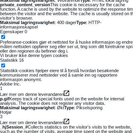
Maksimal lagringsvarighet
: Vedvarende
Type
: HTML lokal lagring
private_content_version
This cookie is necessary for the cache
function. A cache is used by the website to optimize the response ti
between the visitor and the website. The cache is usually stored on t
visitor’s browser.
Maksimal lagringsvarighet
: 400 dager
Type
: HTTP-
informasjonskapsel
Egenskaper
0
Preferanse-cookies gjør et nettsted for å huske informasjon og endre
måten nettsiden oppfører seg eller ser ut, ting som ditt foretrukne sp
eller den regionen du befinner deg i.
Vi bruker ikke denne typen cookies
Statistikk
16
Statistikk-cookies hjelper eiere til å forstå hvordan besøkende
kommuniserer med nettsteder ved å samle inn og rapportere
informasjon anonymt.
Adobe Inc.
1
Lær mer om denne leverandøren
p.gif
Keeps track of special fonts used on the website for internal
analysis. The cookie does not register any visitor data.
Maksimal lagringsvarighet
: Økt
Type
: Pikselsporing
Hotjar
3
Lær mer om denne leverandøren
_hjSession_#
Collects statistics on the visitor's visits to the website,
such as the number of visits, average time spent on the website and