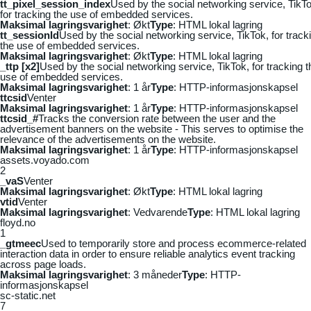
tt_pixel_session_index
Used by the social networking service, TikTo
for tracking the use of embedded services.
Maksimal lagringsvarighet
: Økt
Type
: HTML lokal lagring
tt_sessionId
Used by the social networking service, TikTok, for track
the use of embedded services.
Maksimal lagringsvarighet
: Økt
Type
: HTML lokal lagring
_ttp [x2]
Used by the social networking service, TikTok, for tracking t
use of embedded services.
Maksimal lagringsvarighet
: 1 år
Type
: HTTP-informasjonskapsel
ttcsid
Venter
Maksimal lagringsvarighet
: 1 år
Type
: HTTP-informasjonskapsel
ttcsid_#
Tracks the conversion rate between the user and the
advertisement banners on the website - This serves to optimise the
relevance of the advertisements on the website.
Maksimal lagringsvarighet
: 1 år
Type
: HTTP-informasjonskapsel
assets.voyado.com
2
_vaS
Venter
Maksimal lagringsvarighet
: Økt
Type
: HTML lokal lagring
vtid
Venter
Maksimal lagringsvarighet
: Vedvarende
Type
: HTML lokal lagring
floyd.no
1
_gtmeec
Used to temporarily store and process ecommerce-related
interaction data in order to ensure reliable analytics event tracking
across page loads.
Maksimal lagringsvarighet
: 3 måneder
Type
: HTTP-
informasjonskapsel
sc-static.net
7