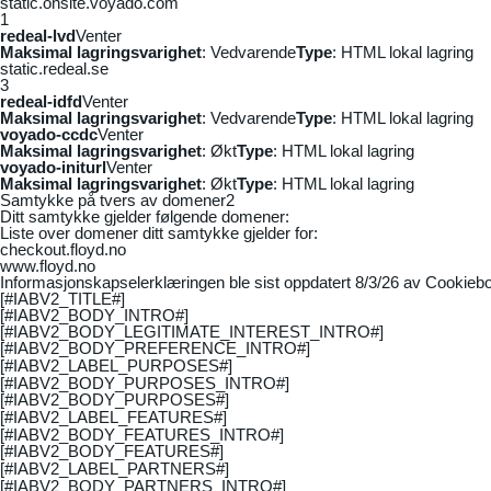
static.onsite.voyado.com
1
redeal-lvd
Venter
Maksimal lagringsvarighet
: Vedvarende
Type
: HTML lokal lagring
static.redeal.se
3
redeal-idfd
Venter
Maksimal lagringsvarighet
: Vedvarende
Type
: HTML lokal lagring
voyado-ccdc
Venter
Maksimal lagringsvarighet
: Økt
Type
: HTML lokal lagring
voyado-initurl
Venter
Maksimal lagringsvarighet
: Økt
Type
: HTML lokal lagring
Samtykke på tvers av domener
2
Ditt samtykke gjelder følgende domener:
Liste over domener ditt samtykke gjelder for:
checkout.floyd.no
www.floyd.no
Informasjonskapselerklæringen ble sist oppdatert 8/3/26 av
Cookiebo
[#IABV2_TITLE#]
[#IABV2_BODY_INTRO#]
[#IABV2_BODY_LEGITIMATE_INTEREST_INTRO#]
[#IABV2_BODY_PREFERENCE_INTRO#]
[#IABV2_LABEL_PURPOSES#]
[#IABV2_BODY_PURPOSES_INTRO#]
[#IABV2_BODY_PURPOSES#]
[#IABV2_LABEL_FEATURES#]
[#IABV2_BODY_FEATURES_INTRO#]
[#IABV2_BODY_FEATURES#]
[#IABV2_LABEL_PARTNERS#]
[#IABV2_BODY_PARTNERS_INTRO#]