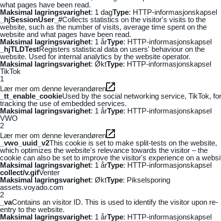
what pages have been read.
Maksimal lagringsvarighet
: 1 dag
Type
: HTTP-informasjonskapsel
_hjSessionUser_#
Collects statistics on the visitor's visits to the
website, such as the number of visits, average time spent on the
website and what pages have been read.
Maksimal lagringsvarighet
: 1 år
Type
: HTTP-informasjonskapsel
_hjTLDTest
Registers statistical data on users' behaviour on the
website. Used for internal analytics by the website operator.
Maksimal lagringsvarighet
: Økt
Type
: HTTP-informasjonskapsel
TikTok
1
Lær mer om denne leverandøren
_tt_enable_cookie
Used by the social networking service, TikTok, fo
tracking the use of embedded services.
Maksimal lagringsvarighet
: 1 år
Type
: HTTP-informasjonskapsel
VWO
2
Lær mer om denne leverandøren
_vwo_uuid_v2
This cookie is set to make split-tests on the website,
which optimizes the website's relevance towards the visitor – the
cookie can also be set to improve the visitor's experience on a websi
Maksimal lagringsvarighet
: 1 år
Type
: HTTP-informasjonskapsel
collect/v.gif
Venter
Maksimal lagringsvarighet
: Økt
Type
: Pikselsporing
assets.voyado.com
2
_va
Contains an visitor ID. This is used to identify the visitor upon re-
entry to the website.
Maksimal lagringsvarighet
: 1 år
Type
: HTTP-informasjonskapsel