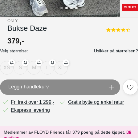
OUTLET
ONLY
Bukse Daze
4.7
star
379
,-
rating
Velg størrelse:
Usikker på størrelsen?
XS
S
M
L
XL
Legg i handlekurv
Fri frakt over 1 299,-
Gratis bytte og enkel retur
Ekspress levering
Medlemmer av FLOYD Friends får 379 poeng på dette kjøpet.
Bli
medlem