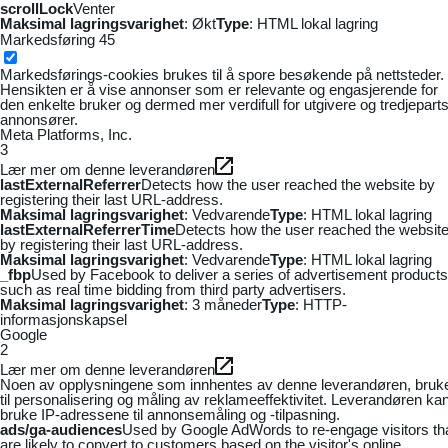
scrollLock
Venter
Maksimal lagringsvarighet
: Økt
Type
: HTML lokal lagring
Markedsføring
45
Markedsførings-cookies brukes til å spore besøkende på nettsteder.
Hensikten er å vise annonser som er relevante og engasjerende for
den enkelte bruker og dermed mer verdifull for utgivere og tredjepart
annonsører.
Meta Platforms, Inc.
3
Lær mer om denne leverandøren
lastExternalReferrer
Detects how the user reached the website by
registering their last URL-address.
Maksimal lagringsvarighet
: Vedvarende
Type
: HTML lokal lagring
lastExternalReferrerTime
Detects how the user reached the websit
by registering their last URL-address.
Maksimal lagringsvarighet
: Vedvarende
Type
: HTML lokal lagring
_fbp
Used by Facebook to deliver a series of advertisement products
such as real time bidding from third party advertisers.
Maksimal lagringsvarighet
: 3 måneder
Type
: HTTP-
informasjonskapsel
Google
2
Lær mer om denne leverandøren
Noen av opplysningene som innhentes av denne leverandøren, bruk
til personalisering og måling av reklameeffektivitet. Leverandøren ka
bruke IP-adressene til annonsemåling og -tilpasning.
ads/ga-audiences
Used by Google AdWords to re-engage visitors th
are likely to convert to customers based on the visitor's online