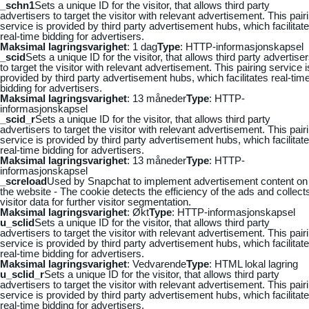
_schn1
Sets a unique ID for the visitor, that allows third party
advertisers to target the visitor with relevant advertisement. This pair
service is provided by third party advertisement hubs, which facilitat
real-time bidding for advertisers.
Maksimal lagringsvarighet
: 1 dag
Type
: HTTP-informasjonskapsel
_scid
Sets a unique ID for the visitor, that allows third party advertise
to target the visitor with relevant advertisement. This pairing service i
provided by third party advertisement hubs, which facilitates real-tim
bidding for advertisers.
Maksimal lagringsvarighet
: 13 måneder
Type
: HTTP-
informasjonskapsel
_scid_r
Sets a unique ID for the visitor, that allows third party
advertisers to target the visitor with relevant advertisement. This pair
service is provided by third party advertisement hubs, which facilitat
real-time bidding for advertisers.
Maksimal lagringsvarighet
: 13 måneder
Type
: HTTP-
informasjonskapsel
_screload
Used by Snapchat to implement advertisement content on
the website - The cookie detects the efficiency of the ads and collect
visitor data for further visitor segmentation.
Maksimal lagringsvarighet
: Økt
Type
: HTTP-informasjonskapsel
u_sclid
Sets a unique ID for the visitor, that allows third party
advertisers to target the visitor with relevant advertisement. This pair
service is provided by third party advertisement hubs, which facilitat
real-time bidding for advertisers.
Maksimal lagringsvarighet
: Vedvarende
Type
: HTML lokal lagring
u_sclid_r
Sets a unique ID for the visitor, that allows third party
advertisers to target the visitor with relevant advertisement. This pair
service is provided by third party advertisement hubs, which facilitat
real-time bidding for advertisers.