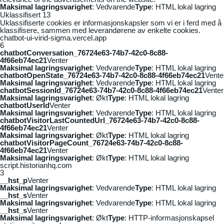
Maksimal lagringsvarighet
: Vedvarende
Type
: HTML lokal lagring
Uklassifisert
13
Uklassifiserte cookies er informasjonskapsler som vi er i ferd med å
klassifisere, sammen med leverandørene av enkelte cookies.
chatbot-ui-virid-sigma.vercel.app
6
chatbotConversation_76724e63-74b7-42c0-8c88-
4f66eb74ec21
Venter
Maksimal lagringsvarighet
: Vedvarende
Type
: HTML lokal lagring
chatbotOpenState_76724e63-74b7-42c0-8c88-4f66eb74ec21
Vente
Maksimal lagringsvarighet
: Vedvarende
Type
: HTML lokal lagring
chatbotSessionId_76724e63-74b7-42c0-8c88-4f66eb74ec21
Venter
Maksimal lagringsvarighet
: Økt
Type
: HTML lokal lagring
chatbotUserId
Venter
Maksimal lagringsvarighet
: Vedvarende
Type
: HTML lokal lagring
chatbotVisitorLastCountedUrl_76724e63-74b7-42c0-8c88-
4f66eb74ec21
Venter
Maksimal lagringsvarighet
: Økt
Type
: HTML lokal lagring
chatbotVisitorPageCount_76724e63-74b7-42c0-8c88-
4f66eb74ec21
Venter
Maksimal lagringsvarighet
: Økt
Type
: HTML lokal lagring
script.historianhq.com
3
__hst_p
Venter
Maksimal lagringsvarighet
: Vedvarende
Type
: HTML lokal lagring
__hst_s
Venter
Maksimal lagringsvarighet
: Vedvarende
Type
: HTML lokal lagring
__hst_s
Venter
Maksimal lagringsvarighet
: Økt
Type
: HTTP-informasjonskapsel