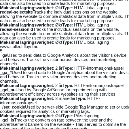
data can also be used to create leads for marketing purposes.
Maksimal lagringsvarighet
: Økt
Type
: HTML lokal lagring
redeal-selectsite
Tracks the individual sessions on the website,
allowing the website to compile statistical data from multiple visits. Th
data can also be used to create leads for marketing purposes.
Maksimal lagringsvarighet
: Økt
Type
: HTML lokal lagring
redeal-sessionid
Tracks the individual sessions on the website,
allowing the website to compile statistical data from multiple visits. Th
data can also be used to create leads for marketing purposes.
Maksimal lagringsvarighet
: Økt
Type
: HTML lokal lagring
www.collect.floyd.no
5
_ga
Used to send data to Google Analytics about the visitor's device
and behavior. Tracks the visitor across devices and marketing
channels.
Maksimal lagringsvarighet
: 2 år
Type
: HTTP-informasjonskapsel
_ga_#
Used to send data to Google Analytics about the visitor's devi
and behavior. Tracks the visitor across devices and marketing
channels.
Maksimal lagringsvarighet
: 2 år
Type
: HTTP-informasjonskapsel
_gcl_au
Used by Google AdSense for experimenting with
advertisement efficiency across websites using their services.
Maksimal lagringsvarighet
: 3 måneder
Type
: HTTP-
informasjonskapsel
_/set_cookie
Used by server-side Google Tag Manager to set or upd
cookies required for analytics or marketing tags.
Maksimal lagringsvarighet
: Økt
Type
: Pikselsporing
_gcl_ls
Tracks the conversion rate between the user and the
advertisement banners on the website - This serves to optimise the
relevance of the advertisements on the website.