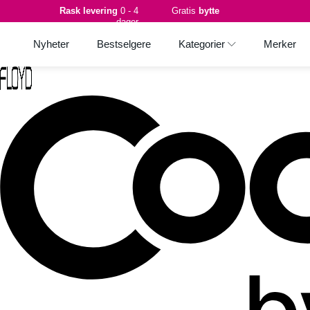
Rask levering
0 - 4
Gratis
bytte
dager
Nyheter
Bestselgere
Kategorier
Merker