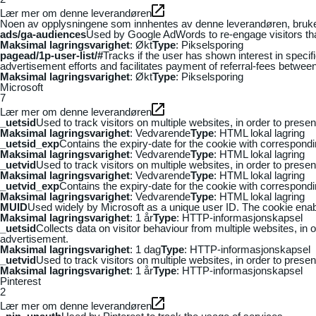
Lær mer om denne leverandøren
Noen av opplysningene som innhentes av denne leverandøren, brukes t
ads/ga-audiences
Used by Google AdWords to re-engage visitors that
Maksimal lagringsvarighet
: Økt
Type
: Pikselsporing
pagead/1p-user-list/#
Tracks if the user has shown interest in speci
advertisement efforts and facilitates payment of referral-fees betwee
Maksimal lagringsvarighet
: Økt
Type
: Pikselsporing
Microsoft
7
Lær mer om denne leverandøren
_uetsid
Used to track visitors on multiple websites, in order to prese
Maksimal lagringsvarighet
: Vedvarende
Type
: HTML lokal lagring
_uetsid_exp
Contains the expiry-date for the cookie with correspond
Maksimal lagringsvarighet
: Vedvarende
Type
: HTML lokal lagring
_uetvid
Used to track visitors on multiple websites, in order to prese
Maksimal lagringsvarighet
: Vedvarende
Type
: HTML lokal lagring
_uetvid_exp
Contains the expiry-date for the cookie with correspond
Maksimal lagringsvarighet
: Vedvarende
Type
: HTML lokal lagring
MUID
Used widely by Microsoft as a unique user ID. The cookie ena
Maksimal lagringsvarighet
: 1 år
Type
: HTTP-informasjonskapsel
_uetsid
Collects data on visitor behaviour from multiple websites, in
advertisement.
Maksimal lagringsvarighet
: 1 dag
Type
: HTTP-informasjonskapsel
_uetvid
Used to track visitors on multiple websites, in order to prese
Maksimal lagringsvarighet
: 1 år
Type
: HTTP-informasjonskapsel
Pinterest
2
Lær mer om denne leverandøren