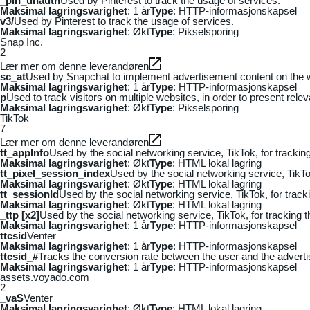
_pin_unauth
Used by Pinterest to track the usage of services.
Maksimal lagringsvarighet
: 1 år
Type
: HTTP-informasjonskapsel
v3/
Used by Pinterest to track the usage of services.
Maksimal lagringsvarighet
: Økt
Type
: Pikselsporing
Snap Inc.
2
Lær mer om denne leverandøren
sc_at
Used by Snapchat to implement advertisement content on the webs
Maksimal lagringsvarighet
: 1 år
Type
: HTTP-informasjonskapsel
p
Used to track visitors on multiple websites, in order to present rele
Maksimal lagringsvarighet
: Økt
Type
: Pikselsporing
TikTok
7
Lær mer om denne leverandøren
tt_appInfo
Used by the social networking service, TikTok, for tracki
Maksimal lagringsvarighet
: Økt
Type
: HTML lokal lagring
tt_pixel_session_index
Used by the social networking service, TikTo
Maksimal lagringsvarighet
: Økt
Type
: HTML lokal lagring
tt_sessionId
Used by the social networking service, TikTok, for trac
Maksimal lagringsvarighet
: Økt
Type
: HTML lokal lagring
_ttp [x2]
Used by the social networking service, TikTok, for tracking
Maksimal lagringsvarighet
: 1 år
Type
: HTTP-informasjonskapsel
ttcsid
Venter
Maksimal lagringsvarighet
: 1 år
Type
: HTTP-informasjonskapsel
ttcsid_#
Tracks the conversion rate between the user and the adverti
Maksimal lagringsvarighet
: 1 år
Type
: HTTP-informasjonskapsel
assets.voyado.com
2
_vaS
Venter
Maksimal lagringsvarighet
: Økt
Type
: HTML lokal lagring