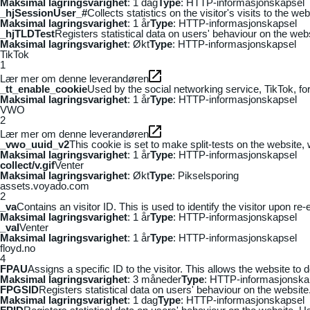
Maksimal lagringsvarighet
: 1 dag
Type
: HTTP-informasjonskapsel
_hjSessionUser_#
Collects statistics on the visitor's visits to the
Maksimal lagringsvarighet
: 1 år
Type
: HTTP-informasjonskapsel
_hjTLDTest
Registers statistical data on users' behaviour on the webs
Maksimal lagringsvarighet
: Økt
Type
: HTTP-informasjonskapsel
TikTok
1
Lær mer om denne leverandøren
_tt_enable_cookie
Used by the social networking service, TikTok, fo
Maksimal lagringsvarighet
: 1 år
Type
: HTTP-informasjonskapsel
VWO
2
Lær mer om denne leverandøren
_vwo_uuid_v2
This cookie is set to make split-tests on the website,
Maksimal lagringsvarighet
: 1 år
Type
: HTTP-informasjonskapsel
collect/v.gif
Venter
Maksimal lagringsvarighet
: Økt
Type
: Pikselsporing
assets.voyado.com
2
_va
Contains an visitor ID. This is used to identify the visitor upon re-
Maksimal lagringsvarighet
: 1 år
Type
: HTTP-informasjonskapsel
_vaI
Venter
Maksimal lagringsvarighet
: 1 år
Type
: HTTP-informasjonskapsel
floyd.no
4
FPAU
Assigns a specific ID to the visitor. This allows the website to 
Maksimal lagringsvarighet
: 3 måneder
Type
: HTTP-informasjonska
FPGSID
Registers statistical data on users' behaviour on the website.
Maksimal lagringsvarighet
: 1 dag
Type
: HTTP-informasjonskapsel