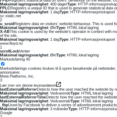
FPID
Registers statistical data on users' behaviour on the website. Us
Maksimal lagringsvarighet
: 400 dager
Type
: HTTP-informasjonskap
FPLC
Registers a unique ID that is used to generate statistical data 
Maksimal lagringsvarighet
: 1 dag
Type
: HTTP-informasjonskapsel
sc-static.net
2
u_scsid
Registers data on visitors' website-behaviour. This is used fo
Maksimal lagringsvarighet
: Økt
Type
: HTML lokal lagring
X-AB
This cookie is used by the website’s operator in context with mul
of the site.
Maksimal lagringsvarighet
: 1 dag
Type
: HTTP-informasjonskapsel
www.floyd.no
1
scrollLock
Venter
Maksimal lagringsvarighet
: Økt
Type
: HTML lokal lagring
Markedsføring
45
Markedsførings-cookies brukes til å spore besøkende på nettsteder. 
annonsører.
Meta Platforms, Inc.
3
Lær mer om denne leverandøren
lastExternalReferrer
Detects how the user reached the website by re
Maksimal lagringsvarighet
: Vedvarende
Type
: HTML lokal lagring
lastExternalReferrerTime
Detects how the user reached the website 
Maksimal lagringsvarighet
: Vedvarende
Type
: HTML lokal lagring
_fbp
Used by Facebook to deliver a series of advertisement products s
Maksimal lagringsvarighet
: 3 måneder
Type
: HTTP-informasjonska
Google
2