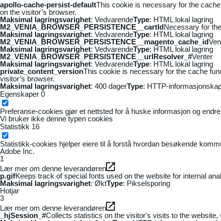
apollo-cache-persist-default
This cookie is necessary for the cache
on the visitor’s browser.
Maksimal lagringsvarighet
: Vedvarende
Type
: HTML lokal lagring
M2_VENIA_BROWSER_PERSISTENCE__cartId
Necessary for the 
Maksimal lagringsvarighet
: Vedvarende
Type
: HTML lokal lagring
M2_VENIA_BROWSER_PERSISTENCE__magento_cache_id
Ven
Maksimal lagringsvarighet
: Vedvarende
Type
: HTML lokal lagring
M2_VENIA_BROWSER_PERSISTENCE__urlResolver_#
Venter
Maksimal lagringsvarighet
: Vedvarende
Type
: HTML lokal lagring
private_content_version
This cookie is necessary for the cache fun
visitor’s browser.
Maksimal lagringsvarighet
: 400 dager
Type
: HTTP-informasjonskap
Egenskaper
0
Preferanse-cookies gjør et nettsted for å huske informasjon og endrer 
Vi bruker ikke denne typen cookies
Statistikk
16
Statistikk-cookies hjelper eiere til å forstå hvordan besøkende kom
Adobe Inc.
1
Lær mer om denne leverandøren
p.gif
Keeps track of special fonts used on the website for internal anal
Maksimal lagringsvarighet
: Økt
Type
: Pikselsporing
Hotjar
3
Lær mer om denne leverandøren
_hjSession_#
Collects statistics on the visitor's visits to the webs