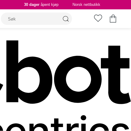
30 dager
åpent kjøp
Norsk nettbutikk