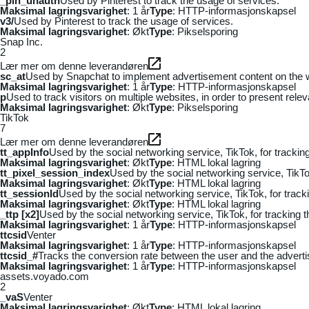
_pin_unauth
Used by Pinterest to track the usage of services.
Maksimal lagringsvarighet
: 1 år
Type
: HTTP-informasjonskapsel
v3/
Used by Pinterest to track the usage of services.
Maksimal lagringsvarighet
: Økt
Type
: Pikselsporing
Snap Inc.
2
Lær mer om denne leverandøren
sc_at
Used by Snapchat to implement advertisement content on the webs
Maksimal lagringsvarighet
: 1 år
Type
: HTTP-informasjonskapsel
p
Used to track visitors on multiple websites, in order to present rele
Maksimal lagringsvarighet
: Økt
Type
: Pikselsporing
TikTok
7
Lær mer om denne leverandøren
tt_appInfo
Used by the social networking service, TikTok, for tracki
Maksimal lagringsvarighet
: Økt
Type
: HTML lokal lagring
tt_pixel_session_index
Used by the social networking service, TikTo
Maksimal lagringsvarighet
: Økt
Type
: HTML lokal lagring
tt_sessionId
Used by the social networking service, TikTok, for trac
Maksimal lagringsvarighet
: Økt
Type
: HTML lokal lagring
_ttp [x2]
Used by the social networking service, TikTok, for tracking
Maksimal lagringsvarighet
: 1 år
Type
: HTTP-informasjonskapsel
ttcsid
Venter
Maksimal lagringsvarighet
: 1 år
Type
: HTTP-informasjonskapsel
ttcsid_#
Tracks the conversion rate between the user and the adverti
Maksimal lagringsvarighet
: 1 år
Type
: HTTP-informasjonskapsel
assets.voyado.com
2
_vaS
Venter
Maksimal lagringsvarighet
: Økt
Type
: HTML lokal lagring