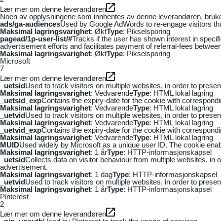
Lær mer om denne leverandøren
Noen av opplysningene som innhentes av denne leverandøren, brukes t
ads/ga-audiences
Used by Google AdWords to re-engage visitors that
Maksimal lagringsvarighet
: Økt
Type
: Pikselsporing
pagead/1p-user-list/#
Tracks if the user has shown interest in speci
advertisement efforts and facilitates payment of referral-fees betwee
Maksimal lagringsvarighet
: Økt
Type
: Pikselsporing
Microsoft
7
Lær mer om denne leverandøren
_uetsid
Used to track visitors on multiple websites, in order to prese
Maksimal lagringsvarighet
: Vedvarende
Type
: HTML lokal lagring
_uetsid_exp
Contains the expiry-date for the cookie with correspond
Maksimal lagringsvarighet
: Vedvarende
Type
: HTML lokal lagring
_uetvid
Used to track visitors on multiple websites, in order to prese
Maksimal lagringsvarighet
: Vedvarende
Type
: HTML lokal lagring
_uetvid_exp
Contains the expiry-date for the cookie with correspond
Maksimal lagringsvarighet
: Vedvarende
Type
: HTML lokal lagring
MUID
Used widely by Microsoft as a unique user ID. The cookie ena
Maksimal lagringsvarighet
: 1 år
Type
: HTTP-informasjonskapsel
_uetsid
Collects data on visitor behaviour from multiple websites, in
advertisement.
Maksimal lagringsvarighet
: 1 dag
Type
: HTTP-informasjonskapsel
_uetvid
Used to track visitors on multiple websites, in order to prese
Maksimal lagringsvarighet
: 1 år
Type
: HTTP-informasjonskapsel
Pinterest
2
Lær mer om denne leverandøren