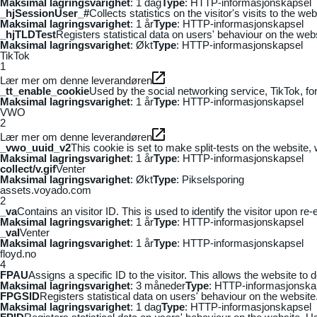
Maksimal lagringsvarighet
: 1 dag
Type
: HTTP-informasjonskapsel
_hjSessionUser_#
Collects statistics on the visitor's visits to the
Maksimal lagringsvarighet
: 1 år
Type
: HTTP-informasjonskapsel
_hjTLDTest
Registers statistical data on users' behaviour on the webs
Maksimal lagringsvarighet
: Økt
Type
: HTTP-informasjonskapsel
TikTok
1
Lær mer om denne leverandøren
_tt_enable_cookie
Used by the social networking service, TikTok, fo
Maksimal lagringsvarighet
: 1 år
Type
: HTTP-informasjonskapsel
VWO
2
Lær mer om denne leverandøren
_vwo_uuid_v2
This cookie is set to make split-tests on the website,
Maksimal lagringsvarighet
: 1 år
Type
: HTTP-informasjonskapsel
collect/v.gif
Venter
Maksimal lagringsvarighet
: Økt
Type
: Pikselsporing
assets.voyado.com
2
_va
Contains an visitor ID. This is used to identify the visitor upon re-
Maksimal lagringsvarighet
: 1 år
Type
: HTTP-informasjonskapsel
_vaI
Venter
Maksimal lagringsvarighet
: 1 år
Type
: HTTP-informasjonskapsel
floyd.no
4
FPAU
Assigns a specific ID to the visitor. This allows the website to 
Maksimal lagringsvarighet
: 3 måneder
Type
: HTTP-informasjonska
FPGSID
Registers statistical data on users' behaviour on the website.
Maksimal lagringsvarighet
: 1 dag
Type
: HTTP-informasjonskapsel