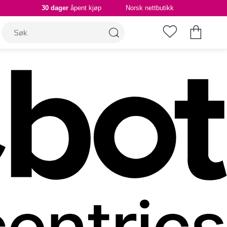
30 dager
åpent kjøp
Norsk nettbutikk