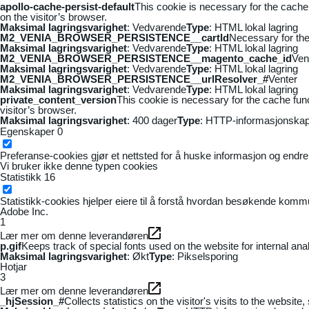
apollo-cache-persist-default
This cookie is necessary for the cache
on the visitor’s browser.
Maksimal lagringsvarighet
: Vedvarende
Type
: HTML lokal lagring
M2_VENIA_BROWSER_PERSISTENCE__cartId
Necessary for the 
Maksimal lagringsvarighet
: Vedvarende
Type
: HTML lokal lagring
M2_VENIA_BROWSER_PERSISTENCE__magento_cache_id
Ven
Maksimal lagringsvarighet
: Vedvarende
Type
: HTML lokal lagring
M2_VENIA_BROWSER_PERSISTENCE__urlResolver_#
Venter
Maksimal lagringsvarighet
: Vedvarende
Type
: HTML lokal lagring
private_content_version
This cookie is necessary for the cache fun
visitor’s browser.
Maksimal lagringsvarighet
: 400 dager
Type
: HTTP-informasjonskap
Egenskaper
0
Preferanse-cookies gjør et nettsted for å huske informasjon og endrer 
Vi bruker ikke denne typen cookies
Statistikk
16
Statistikk-cookies hjelper eiere til å forstå hvordan besøkende kom
Adobe Inc.
1
Lær mer om denne leverandøren
p.gif
Keeps track of special fonts used on the website for internal anal
Maksimal lagringsvarighet
: Økt
Type
: Pikselsporing
Hotjar
3
Lær mer om denne leverandøren
_hjSession_#
Collects statistics on the visitor's visits to the webs