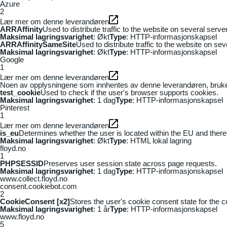
Azure
2
Lær mer om denne leverandøren
ARRAffinity
Used to distribute traffic to the website on several serv
Maksimal lagringsvarighet
: Økt
Type
: HTTP-informasjonskapsel
ARRAffinitySameSite
Used to distribute traffic to the website on se
Maksimal lagringsvarighet
: Økt
Type
: HTTP-informasjonskapsel
Google
1
Lær mer om denne leverandøren
Noen av opplysningene som innhentes av denne leverandøren, brukes t
test_cookie
Used to check if the user's browser supports cookies.
Maksimal lagringsvarighet
: 1 dag
Type
: HTTP-informasjonskapsel
Pinterest
1
Lær mer om denne leverandøren
is_eu
Determines whether the user is located within the EU and theref
Maksimal lagringsvarighet
: Økt
Type
: HTML lokal lagring
floyd.no
1
PHPSESSID
Preserves user session state across page requests.
Maksimal lagringsvarighet
: 1 dag
Type
: HTTP-informasjonskapsel
www.collect.floyd.no
consent.cookiebot.com
2
CookieConsent [x2]
Stores the user's cookie consent state for the 
Maksimal lagringsvarighet
: 1 år
Type
: HTTP-informasjonskapsel
www.floyd.no
5