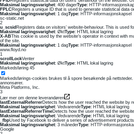
FPID
Registers statistical data on users' behaviour on the website. Us
Maksimal lagringsvarighet
: 400 dager
Type
: HTTP-informasjonskap
FPLC
Registers a unique ID that is used to generate statistical data 
Maksimal lagringsvarighet
: 1 dag
Type
: HTTP-informasjonskapsel
sc-static.net
2
u_scsid
Registers data on visitors' website-behaviour. This is used fo
Maksimal lagringsvarighet
: Økt
Type
: HTML lokal lagring
X-AB
This cookie is used by the website’s operator in context with mul
of the site.
Maksimal lagringsvarighet
: 1 dag
Type
: HTTP-informasjonskapsel
www.floyd.no
1
scrollLock
Venter
Maksimal lagringsvarighet
: Økt
Type
: HTML lokal lagring
Markedsføring
45
Markedsførings-cookies brukes til å spore besøkende på nettsteder. 
annonsører.
Meta Platforms, Inc.
3
Lær mer om denne leverandøren
lastExternalReferrer
Detects how the user reached the website by re
Maksimal lagringsvarighet
: Vedvarende
Type
: HTML lokal lagring
lastExternalReferrerTime
Detects how the user reached the website 
Maksimal lagringsvarighet
: Vedvarende
Type
: HTML lokal lagring
_fbp
Used by Facebook to deliver a series of advertisement products s
Maksimal lagringsvarighet
: 3 måneder
Type
: HTTP-informasjonska
Google
2