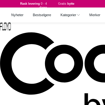
Rask levering
0 - 4
Gratis
bytte
dager
Nyheter
Bestselgere
Kategorier
Merker