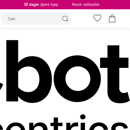
30 dager
åpent kjøp
Norsk nettbutikk