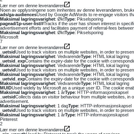
Lær mer om denne leverandøren
Noen av opplysningene som innhentes av denne leverandøren, brukes t
ads/ga-audiences
Used by Google AdWords to re-engage visitors that
Maksimal lagringsvarighet
: Økt
Type
: Pikselsporing
pagead/1p-user-list/#
Tracks if the user has shown interest in speci
advertisement efforts and facilitates payment of referral-fees betwee
Maksimal lagringsvarighet
: Økt
Type
: Pikselsporing
Microsoft
7
Lær mer om denne leverandøren
_uetsid
Used to track visitors on multiple websites, in order to prese
Maksimal lagringsvarighet
: Vedvarende
Type
: HTML lokal lagring
_uetsid_exp
Contains the expiry-date for the cookie with correspond
Maksimal lagringsvarighet
: Vedvarende
Type
: HTML lokal lagring
_uetvid
Used to track visitors on multiple websites, in order to prese
Maksimal lagringsvarighet
: Vedvarende
Type
: HTML lokal lagring
_uetvid_exp
Contains the expiry-date for the cookie with correspond
Maksimal lagringsvarighet
: Vedvarende
Type
: HTML lokal lagring
MUID
Used widely by Microsoft as a unique user ID. The cookie ena
Maksimal lagringsvarighet
: 1 år
Type
: HTTP-informasjonskapsel
_uetsid
Collects data on visitor behaviour from multiple websites, in
advertisement.
Maksimal lagringsvarighet
: 1 dag
Type
: HTTP-informasjonskapsel
_uetvid
Used to track visitors on multiple websites, in order to prese
Maksimal lagringsvarighet
: 1 år
Type
: HTTP-informasjonskapsel
Pinterest
2
Lær mer om denne leverandøren