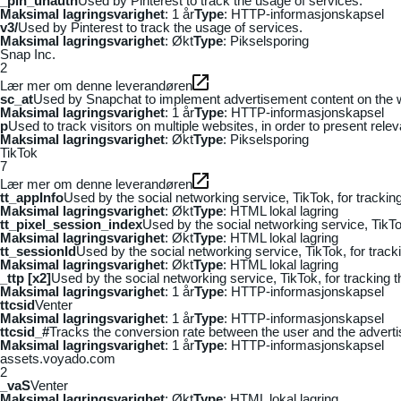
_pin_unauth
Used by Pinterest to track the usage of services.
Maksimal lagringsvarighet
: 1 år
Type
: HTTP-informasjonskapsel
v3/
Used by Pinterest to track the usage of services.
Maksimal lagringsvarighet
: Økt
Type
: Pikselsporing
Snap Inc.
2
Lær mer om denne leverandøren
sc_at
Used by Snapchat to implement advertisement content on the webs
Maksimal lagringsvarighet
: 1 år
Type
: HTTP-informasjonskapsel
p
Used to track visitors on multiple websites, in order to present rele
Maksimal lagringsvarighet
: Økt
Type
: Pikselsporing
TikTok
7
Lær mer om denne leverandøren
tt_appInfo
Used by the social networking service, TikTok, for tracki
Maksimal lagringsvarighet
: Økt
Type
: HTML lokal lagring
tt_pixel_session_index
Used by the social networking service, TikTo
Maksimal lagringsvarighet
: Økt
Type
: HTML lokal lagring
tt_sessionId
Used by the social networking service, TikTok, for trac
Maksimal lagringsvarighet
: Økt
Type
: HTML lokal lagring
_ttp [x2]
Used by the social networking service, TikTok, for tracking
Maksimal lagringsvarighet
: 1 år
Type
: HTTP-informasjonskapsel
ttcsid
Venter
Maksimal lagringsvarighet
: 1 år
Type
: HTTP-informasjonskapsel
ttcsid_#
Tracks the conversion rate between the user and the adverti
Maksimal lagringsvarighet
: 1 år
Type
: HTTP-informasjonskapsel
assets.voyado.com
2
_vaS
Venter
Maksimal lagringsvarighet
: Økt
Type
: HTML lokal lagring