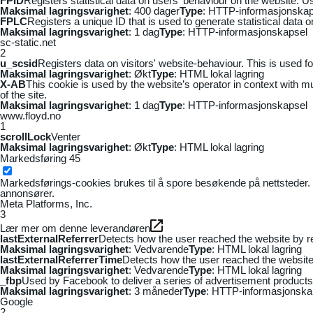
FPID
Registers statistical data on users' behaviour on the website. Us
Maksimal lagringsvarighet
: 400 dager
Type
: HTTP-informasjonskap
FPLC
Registers a unique ID that is used to generate statistical data 
Maksimal lagringsvarighet
: 1 dag
Type
: HTTP-informasjonskapsel
sc-static.net
2
u_scsid
Registers data on visitors' website-behaviour. This is used fo
Maksimal lagringsvarighet
: Økt
Type
: HTML lokal lagring
X-AB
This cookie is used by the website’s operator in context with mul
of the site.
Maksimal lagringsvarighet
: 1 dag
Type
: HTTP-informasjonskapsel
www.floyd.no
1
scrollLock
Venter
Maksimal lagringsvarighet
: Økt
Type
: HTML lokal lagring
Markedsføring
45
Markedsførings-cookies brukes til å spore besøkende på nettsteder. 
annonsører.
Meta Platforms, Inc.
3
Lær mer om denne leverandøren
lastExternalReferrer
Detects how the user reached the website by re
Maksimal lagringsvarighet
: Vedvarende
Type
: HTML lokal lagring
lastExternalReferrerTime
Detects how the user reached the website 
Maksimal lagringsvarighet
: Vedvarende
Type
: HTML lokal lagring
_fbp
Used by Facebook to deliver a series of advertisement products s
Maksimal lagringsvarighet
: 3 måneder
Type
: HTTP-informasjonska
Google
2