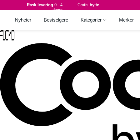
Rask levering
0 - 4
Gratis
bytte
dager
Nyheter
Bestselgere
Kategorier
Merker