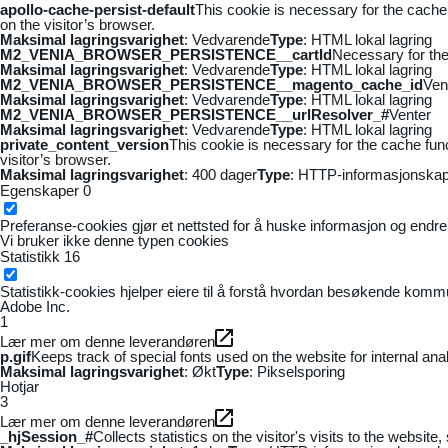
apollo-cache-persist-default
This cookie is necessary for the cache
on the visitor’s browser.
Maksimal lagringsvarighet
: Vedvarende
Type
: HTML lokal lagring
M2_VENIA_BROWSER_PERSISTENCE__cartId
Necessary for the 
Maksimal lagringsvarighet
: Vedvarende
Type
: HTML lokal lagring
M2_VENIA_BROWSER_PERSISTENCE__magento_cache_id
Ven
Maksimal lagringsvarighet
: Vedvarende
Type
: HTML lokal lagring
M2_VENIA_BROWSER_PERSISTENCE__urlResolver_#
Venter
Maksimal lagringsvarighet
: Vedvarende
Type
: HTML lokal lagring
private_content_version
This cookie is necessary for the cache fun
visitor’s browser.
Maksimal lagringsvarighet
: 400 dager
Type
: HTTP-informasjonskap
Egenskaper
0
Preferanse-cookies gjør et nettsted for å huske informasjon og endrer 
Vi bruker ikke denne typen cookies
Statistikk
16
Statistikk-cookies hjelper eiere til å forstå hvordan besøkende kom
Adobe Inc.
1
Lær mer om denne leverandøren
p.gif
Keeps track of special fonts used on the website for internal anal
Maksimal lagringsvarighet
: Økt
Type
: Pikselsporing
Hotjar
3
Lær mer om denne leverandøren
_hjSession_#
Collects statistics on the visitor's visits to the webs