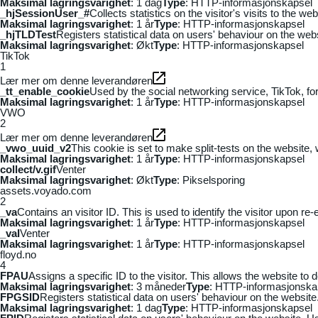
Maksimal lagringsvarighet
: 1 dag
Type
: HTTP-informasjonskapsel
_hjSessionUser_#
Collects statistics on the visitor's visits to the
Maksimal lagringsvarighet
: 1 år
Type
: HTTP-informasjonskapsel
_hjTLDTest
Registers statistical data on users' behaviour on the webs
Maksimal lagringsvarighet
: Økt
Type
: HTTP-informasjonskapsel
TikTok
1
Lær mer om denne leverandøren
_tt_enable_cookie
Used by the social networking service, TikTok, fo
Maksimal lagringsvarighet
: 1 år
Type
: HTTP-informasjonskapsel
VWO
2
Lær mer om denne leverandøren
_vwo_uuid_v2
This cookie is set to make split-tests on the website,
Maksimal lagringsvarighet
: 1 år
Type
: HTTP-informasjonskapsel
collect/v.gif
Venter
Maksimal lagringsvarighet
: Økt
Type
: Pikselsporing
assets.voyado.com
2
_va
Contains an visitor ID. This is used to identify the visitor upon re-
Maksimal lagringsvarighet
: 1 år
Type
: HTTP-informasjonskapsel
_vaI
Venter
Maksimal lagringsvarighet
: 1 år
Type
: HTTP-informasjonskapsel
floyd.no
4
FPAU
Assigns a specific ID to the visitor. This allows the website to 
Maksimal lagringsvarighet
: 3 måneder
Type
: HTTP-informasjonska
FPGSID
Registers statistical data on users' behaviour on the website.
Maksimal lagringsvarighet
: 1 dag
Type
: HTTP-informasjonskapsel