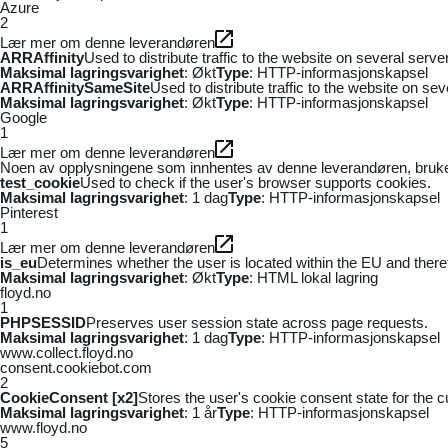
Azure
2
Lær mer om denne leverandøren
ARRAffinity
Used to distribute traffic to the website on several serv
Maksimal lagringsvarighet
: Økt
Type
: HTTP-informasjonskapsel
ARRAffinitySameSite
Used to distribute traffic to the website on se
Maksimal lagringsvarighet
: Økt
Type
: HTTP-informasjonskapsel
Google
1
Lær mer om denne leverandøren
Noen av opplysningene som innhentes av denne leverandøren, brukes t
test_cookie
Used to check if the user's browser supports cookies.
Maksimal lagringsvarighet
: 1 dag
Type
: HTTP-informasjonskapsel
Pinterest
1
Lær mer om denne leverandøren
is_eu
Determines whether the user is located within the EU and theref
Maksimal lagringsvarighet
: Økt
Type
: HTML lokal lagring
floyd.no
1
PHPSESSID
Preserves user session state across page requests.
Maksimal lagringsvarighet
: 1 dag
Type
: HTTP-informasjonskapsel
www.collect.floyd.no
consent.cookiebot.com
2
CookieConsent [x2]
Stores the user's cookie consent state for the 
Maksimal lagringsvarighet
: 1 år
Type
: HTTP-informasjonskapsel
www.floyd.no
5