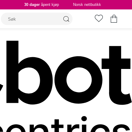
30 dager
åpent kjøp
Norsk nettbutikk