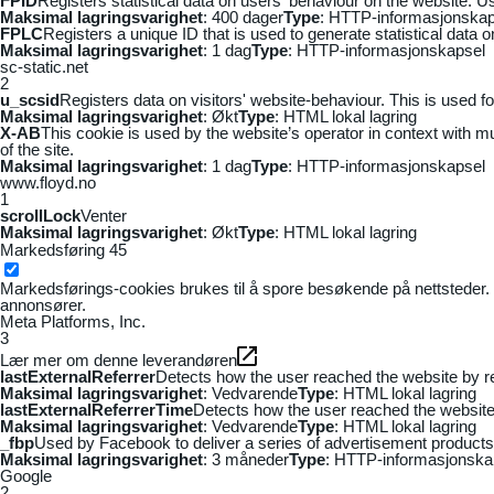
FPID
Registers statistical data on users' behaviour on the website. Us
Maksimal lagringsvarighet
: 400 dager
Type
: HTTP-informasjonskap
FPLC
Registers a unique ID that is used to generate statistical data 
Maksimal lagringsvarighet
: 1 dag
Type
: HTTP-informasjonskapsel
sc-static.net
2
u_scsid
Registers data on visitors' website-behaviour. This is used fo
Maksimal lagringsvarighet
: Økt
Type
: HTML lokal lagring
X-AB
This cookie is used by the website’s operator in context with mul
of the site.
Maksimal lagringsvarighet
: 1 dag
Type
: HTTP-informasjonskapsel
www.floyd.no
1
scrollLock
Venter
Maksimal lagringsvarighet
: Økt
Type
: HTML lokal lagring
Markedsføring
45
Markedsførings-cookies brukes til å spore besøkende på nettsteder. 
annonsører.
Meta Platforms, Inc.
3
Lær mer om denne leverandøren
lastExternalReferrer
Detects how the user reached the website by re
Maksimal lagringsvarighet
: Vedvarende
Type
: HTML lokal lagring
lastExternalReferrerTime
Detects how the user reached the website 
Maksimal lagringsvarighet
: Vedvarende
Type
: HTML lokal lagring
_fbp
Used by Facebook to deliver a series of advertisement products s
Maksimal lagringsvarighet
: 3 måneder
Type
: HTTP-informasjonska
Google
2