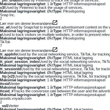
_pin_unauth
Used by Pinterest to track the usage of services.
Maksimal lagringsvarighet
: 1 år
Type
: HTTP-informasjonskapsel
v3/
Used by Pinterest to track the usage of services.
Maksimal lagringsvarighet
: Økt
Type
: Pikselsporing
Snap Inc.
2
Lær mer om denne leverandøren
sc_at
Used by Snapchat to implement advertisement content on the webs
Maksimal lagringsvarighet
: 1 år
Type
: HTTP-informasjonskapsel
p
Used to track visitors on multiple websites, in order to present rele
Maksimal lagringsvarighet
: Økt
Type
: Pikselsporing
TikTok
7
Lær mer om denne leverandøren
tt_appInfo
Used by the social networking service, TikTok, for tracki
Maksimal lagringsvarighet
: Økt
Type
: HTML lokal lagring
tt_pixel_session_index
Used by the social networking service, TikTo
Maksimal lagringsvarighet
: Økt
Type
: HTML lokal lagring
tt_sessionId
Used by the social networking service, TikTok, for trac
Maksimal lagringsvarighet
: Økt
Type
: HTML lokal lagring
_ttp [x2]
Used by the social networking service, TikTok, for tracking
Maksimal lagringsvarighet
: 1 år
Type
: HTTP-informasjonskapsel
ttcsid
Venter
Maksimal lagringsvarighet
: 1 år
Type
: HTTP-informasjonskapsel
ttcsid_#
Tracks the conversion rate between the user and the adverti
Maksimal lagringsvarighet
: 1 år
Type
: HTTP-informasjonskapsel
assets.voyado.com
2
_vaS
Venter
Maksimal lagringsvarighet
: Økt
Type
: HTML lokal lagring