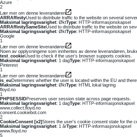
Azure
2
Lær mer om denne leverandøren
ARRAffinity
Used to distribute traffic to the website on several serv
Maksimal lagringsvarighet
: Økt
Type
: HTTP-informasjonskapsel
ARRAffinitySameSite
Used to distribute traffic to the website on se
Maksimal lagringsvarighet
: Økt
Type
: HTTP-informasjonskapsel
Google
1
Lær mer om denne leverandøren
Noen av opplysningene som innhentes av denne leverandøren, brukes t
test_cookie
Used to check if the user's browser supports cookies.
Maksimal lagringsvarighet
: 1 dag
Type
: HTTP-informasjonskapsel
Pinterest
1
Lær mer om denne leverandøren
is_eu
Determines whether the user is located within the EU and theref
Maksimal lagringsvarighet
: Økt
Type
: HTML lokal lagring
floyd.no
1
PHPSESSID
Preserves user session state across page requests.
Maksimal lagringsvarighet
: 1 dag
Type
: HTTP-informasjonskapsel
www.collect.floyd.no
consent.cookiebot.com
2
CookieConsent [x2]
Stores the user's cookie consent state for the 
Maksimal lagringsvarighet
: 1 år
Type
: HTTP-informasjonskapsel
www.floyd.no
5