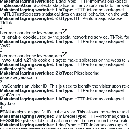
Maksimal lagringsvarighet
: 1 dag
Type
: HTTP-informasjonskapsel
_hjSessionUser_#
Collects statistics on the visitor's visits to the
Maksimal lagringsvarighet
: 1 år
Type
: HTTP-informasjonskapsel
_hjTLDTest
Registers statistical data on users' behaviour on the webs
Maksimal lagringsvarighet
: Økt
Type
: HTTP-informasjonskapsel
TikTok
1
Lær mer om denne leverandøren
_tt_enable_cookie
Used by the social networking service, TikTok, fo
Maksimal lagringsvarighet
: 1 år
Type
: HTTP-informasjonskapsel
VWO
2
Lær mer om denne leverandøren
_vwo_uuid_v2
This cookie is set to make split-tests on the website,
Maksimal lagringsvarighet
: 1 år
Type
: HTTP-informasjonskapsel
collect/v.gif
Venter
Maksimal lagringsvarighet
: Økt
Type
: Pikselsporing
assets.voyado.com
2
_va
Contains an visitor ID. This is used to identify the visitor upon re-
Maksimal lagringsvarighet
: 1 år
Type
: HTTP-informasjonskapsel
_vaI
Venter
Maksimal lagringsvarighet
: 1 år
Type
: HTTP-informasjonskapsel
floyd.no
4
FPAU
Assigns a specific ID to the visitor. This allows the website to 
Maksimal lagringsvarighet
: 3 måneder
Type
: HTTP-informasjonska
FPGSID
Registers statistical data on users' behaviour on the website.
Maksimal lagringsvarighet
: 1 dag
Type
: HTTP-informasjonskapsel