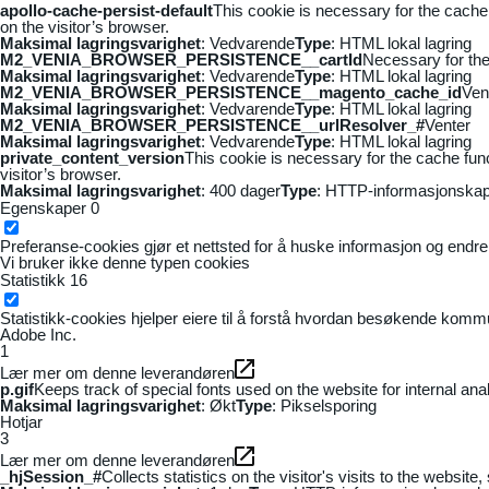
apollo-cache-persist-default
This cookie is necessary for the cache
on the visitor’s browser.
Maksimal lagringsvarighet
: Vedvarende
Type
: HTML lokal lagring
M2_VENIA_BROWSER_PERSISTENCE__cartId
Necessary for the 
Maksimal lagringsvarighet
: Vedvarende
Type
: HTML lokal lagring
M2_VENIA_BROWSER_PERSISTENCE__magento_cache_id
Ven
Maksimal lagringsvarighet
: Vedvarende
Type
: HTML lokal lagring
M2_VENIA_BROWSER_PERSISTENCE__urlResolver_#
Venter
Maksimal lagringsvarighet
: Vedvarende
Type
: HTML lokal lagring
private_content_version
This cookie is necessary for the cache fun
visitor’s browser.
Maksimal lagringsvarighet
: 400 dager
Type
: HTTP-informasjonskap
Egenskaper
0
Preferanse-cookies gjør et nettsted for å huske informasjon og endrer 
Vi bruker ikke denne typen cookies
Statistikk
16
Statistikk-cookies hjelper eiere til å forstå hvordan besøkende kom
Adobe Inc.
1
Lær mer om denne leverandøren
p.gif
Keeps track of special fonts used on the website for internal anal
Maksimal lagringsvarighet
: Økt
Type
: Pikselsporing
Hotjar
3
Lær mer om denne leverandøren
_hjSession_#
Collects statistics on the visitor's visits to the webs