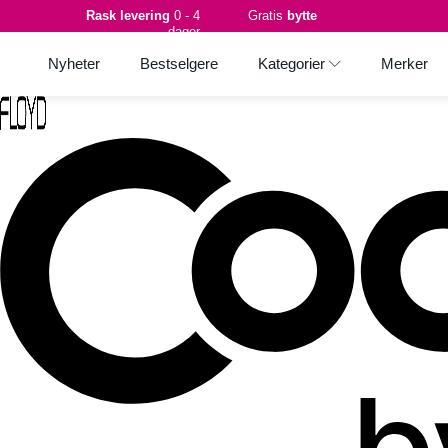
Rask levering
0 - 4
Gratis
bytte
dager
Nyheter
Bestselgere
Kategorier
Merker