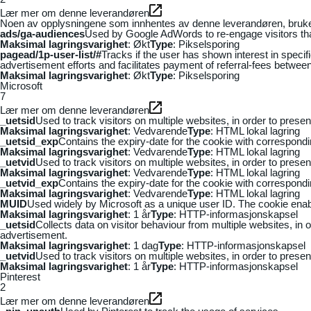
Lær mer om denne leverandøren
Noen av opplysningene som innhentes av denne leverandøren, brukes t
ads/ga-audiences
Used by Google AdWords to re-engage visitors that
Maksimal lagringsvarighet
: Økt
Type
: Pikselsporing
pagead/1p-user-list/#
Tracks if the user has shown interest in speci
advertisement efforts and facilitates payment of referral-fees betwee
Maksimal lagringsvarighet
: Økt
Type
: Pikselsporing
Microsoft
7
Lær mer om denne leverandøren
_uetsid
Used to track visitors on multiple websites, in order to prese
Maksimal lagringsvarighet
: Vedvarende
Type
: HTML lokal lagring
_uetsid_exp
Contains the expiry-date for the cookie with correspond
Maksimal lagringsvarighet
: Vedvarende
Type
: HTML lokal lagring
_uetvid
Used to track visitors on multiple websites, in order to prese
Maksimal lagringsvarighet
: Vedvarende
Type
: HTML lokal lagring
_uetvid_exp
Contains the expiry-date for the cookie with correspond
Maksimal lagringsvarighet
: Vedvarende
Type
: HTML lokal lagring
MUID
Used widely by Microsoft as a unique user ID. The cookie ena
Maksimal lagringsvarighet
: 1 år
Type
: HTTP-informasjonskapsel
_uetsid
Collects data on visitor behaviour from multiple websites, in
advertisement.
Maksimal lagringsvarighet
: 1 dag
Type
: HTTP-informasjonskapsel
_uetvid
Used to track visitors on multiple websites, in order to prese
Maksimal lagringsvarighet
: 1 år
Type
: HTTP-informasjonskapsel
Pinterest
2
Lær mer om denne leverandøren