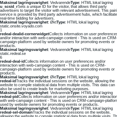
Maksimal lagringsvarighet
: Vedvarende
Type
: HTML lokal lagring
u_scsid_r
Sets a unique ID for the visitor, that allows third party
advertisers to target the visitor with relevant advertisement. This pair
service is provided by third party advertisement hubs, which facilitat
real-time bidding for advertisers.
Maksimal lagringsvarighet
: Økt
Type
: HTML lokal lagring
static.onsite.voyado.com
1
redeal-dealid-cornerwidget
Collects information on user preference
and/or interaction with web-campaign content - This is used on CRM
campaign-platform used by website owners for promoting events or
products.
Maksimal lagringsvarighet
: Vedvarende
Type
: HTML lokal lagring
static.redeal.se
6
redeal-deal-id
Collects information on user preferences and/or
interaction with web-campaign content - This is used on CRM-
campaign-platform used by website owners for promoting events or
products.
Maksimal lagringsvarighet
: Økt
Type
: HTML lokal lagring
redeal-id
Tracks the individual sessions on the website, allowing the
website to compile statistical data from multiple visits. This data can
also be used to create leads for marketing purposes.
Maksimal lagringsvarighet
: Vedvarende
Type
: HTML lokal lagring
redeal-pid
Collects information on user preferences and/or interactio
with web-campaign content - This is used on CRM-campaign-platfo
used by website owners for promoting events or products.
Maksimal lagringsvarighet
: Vedvarende
Type
: HTML lokal lagring
redeal-sel-domain
Tracks the individual sessions on the website,
allowing the website to compile statistical data from multiple visits. Th