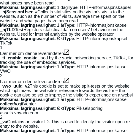
what pages have been read.
Maksimal lagringsvarighet
: 1 dag
Type
: HTTP-informasjonskapsel
_hjSessionUser_#
Collects statistics on the visitor's visits to the
website, such as the number of visits, average time spent on the
website and what pages have been read.
Maksimal lagringsvarighet
: 1 år
Type
: HTTP-informasjonskapsel
_hjTLDTest
Registers statistical data on users' behaviour on the
website. Used for internal analytics by the website operator.
Maksimal lagringsvarighet
: Økt
Type
: HTTP-informasjonskapsel
TikTok
1
Lær mer om denne leverandøren
_tt_enable_cookie
Used by the social networking service, TikTok, fo
tracking the use of embedded services.
Maksimal lagringsvarighet
: 1 år
Type
: HTTP-informasjonskapsel
VWO
2
Lær mer om denne leverandøren
_vwo_uuid_v2
This cookie is set to make split-tests on the website,
which optimizes the website's relevance towards the visitor – the
cookie can also be set to improve the visitor's experience on a websi
Maksimal lagringsvarighet
: 1 år
Type
: HTTP-informasjonskapsel
collect/v.gif
Venter
Maksimal lagringsvarighet
: Økt
Type
: Pikselsporing
assets.voyado.com
2
_va
Contains an visitor ID. This is used to identify the visitor upon re-
entry to the website.
Maksimal lagringsvarighet
: 1 år
Type
: HTTP-informasjonskapsel