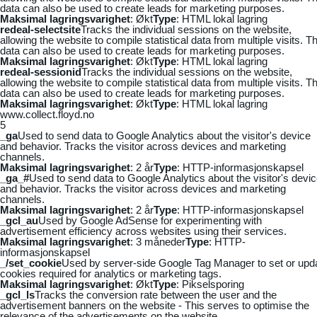
data can also be used to create leads for marketing purposes.
Maksimal lagringsvarighet
: Økt
Type
: HTML lokal lagring
redeal-selectsite
Tracks the individual sessions on the website,
allowing the website to compile statistical data from multiple visits. Th
data can also be used to create leads for marketing purposes.
Maksimal lagringsvarighet
: Økt
Type
: HTML lokal lagring
redeal-sessionid
Tracks the individual sessions on the website,
allowing the website to compile statistical data from multiple visits. Th
data can also be used to create leads for marketing purposes.
Maksimal lagringsvarighet
: Økt
Type
: HTML lokal lagring
www.collect.floyd.no
5
_ga
Used to send data to Google Analytics about the visitor's device
and behavior. Tracks the visitor across devices and marketing
channels.
Maksimal lagringsvarighet
: 2 år
Type
: HTTP-informasjonskapsel
_ga_#
Used to send data to Google Analytics about the visitor's devi
and behavior. Tracks the visitor across devices and marketing
channels.
Maksimal lagringsvarighet
: 2 år
Type
: HTTP-informasjonskapsel
_gcl_au
Used by Google AdSense for experimenting with
advertisement efficiency across websites using their services.
Maksimal lagringsvarighet
: 3 måneder
Type
: HTTP-
informasjonskapsel
_/set_cookie
Used by server-side Google Tag Manager to set or upd
cookies required for analytics or marketing tags.
Maksimal lagringsvarighet
: Økt
Type
: Pikselsporing
_gcl_ls
Tracks the conversion rate between the user and the
advertisement banners on the website - This serves to optimise the
relevance of the advertisements on the website.