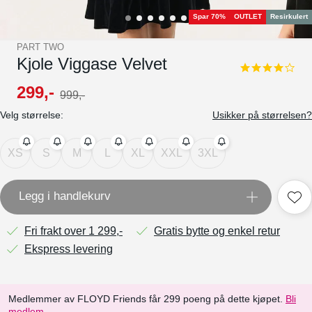
Spar 70%
OUTLET
Resirkulert
PART TWO
Kjole Viggase Velvet
4.0
star
299
,-
999
,-
rating
Velg størrelse:
Usikker på størrelsen?
XS
S
M
L
XL
XXL
3XL
Legg i handlekurv
Fri frakt over 1 299,-
Gratis bytte og enkel retur
Ekspress levering
Medlemmer av FLOYD Friends får 299 poeng på dette kjøpet.
Bli
medlem