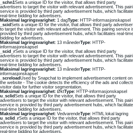
_schn1
Sets a unique ID for the visitor, that allows third party
advertisers to target the visitor with relevant advertisement. This pair
service is provided by third party advertisement hubs, which facilitat
real-time bidding for advertisers.
Maksimal lagringsvarighet
: 1 dag
Type
: HTTP-informasjonskapsel
_scid
Sets a unique ID for the visitor, that allows third party advertise
to target the visitor with relevant advertisement. This pairing service i
provided by third party advertisement hubs, which facilitates real-tim
bidding for advertisers.
Maksimal lagringsvarighet
: 13 måneder
Type
: HTTP-
informasjonskapsel
_scid_r
Sets a unique ID for the visitor, that allows third party
advertisers to target the visitor with relevant advertisement. This pair
service is provided by third party advertisement hubs, which facilitat
real-time bidding for advertisers.
Maksimal lagringsvarighet
: 13 måneder
Type
: HTTP-
informasjonskapsel
_screload
Used by Snapchat to implement advertisement content on
the website - The cookie detects the efficiency of the ads and collect
visitor data for further visitor segmentation.
Maksimal lagringsvarighet
: Økt
Type
: HTTP-informasjonskapsel
u_sclid
Sets a unique ID for the visitor, that allows third party
advertisers to target the visitor with relevant advertisement. This pair
service is provided by third party advertisement hubs, which facilitat
real-time bidding for advertisers.
Maksimal lagringsvarighet
: Vedvarende
Type
: HTML lokal lagring
u_sclid_r
Sets a unique ID for the visitor, that allows third party
advertisers to target the visitor with relevant advertisement. This pair
service is provided by third party advertisement hubs, which facilitat
real-time bidding for advertisers.