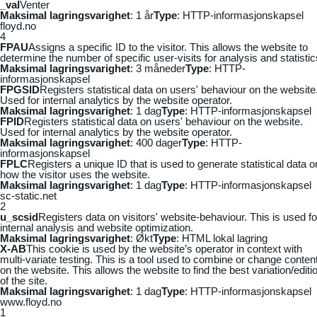
_vaI
Venter
Maksimal lagringsvarighet
: 1 år
Type
: HTTP-informasjonskapsel
floyd.no
4
FPAU
Assigns a specific ID to the visitor. This allows the website to
determine the number of specific user-visits for analysis and statistic
Maksimal lagringsvarighet
: 3 måneder
Type
: HTTP-
informasjonskapsel
FPGSID
Registers statistical data on users' behaviour on the website
Used for internal analytics by the website operator.
Maksimal lagringsvarighet
: 1 dag
Type
: HTTP-informasjonskapsel
FPID
Registers statistical data on users' behaviour on the website.
Used for internal analytics by the website operator.
Maksimal lagringsvarighet
: 400 dager
Type
: HTTP-
informasjonskapsel
FPLC
Registers a unique ID that is used to generate statistical data o
how the visitor uses the website.
Maksimal lagringsvarighet
: 1 dag
Type
: HTTP-informasjonskapsel
sc-static.net
2
u_scsid
Registers data on visitors' website-behaviour. This is used fo
internal analysis and website optimization.
Maksimal lagringsvarighet
: Økt
Type
: HTML lokal lagring
X-AB
This cookie is used by the website’s operator in context with
multi-variate testing. This is a tool used to combine or change conten
on the website. This allows the website to find the best variation/editi
of the site.
Maksimal lagringsvarighet
: 1 dag
Type
: HTTP-informasjonskapsel
www.floyd.no
1