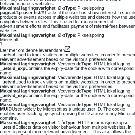
behaviour across websites.
Maksimal lagringsvarighet
: Økt
Type
: Pikselsporing
pagead/1p-user-list/#
Tracks if the user has shown interest in specif
products or events across multiple websites and detects how the us
navigates between sites. This is used for measurement of
advertisement efforts and facilitates payment of referral-fees betwee
websites.
Maksimal lagringsvarighet
: Økt
Type
: Pikselsporing
Microsoft
7
Lær mer om denne leverandøren
_uetsid
Used to track visitors on multiple websites, in order to presen
relevant advertisement based on the visitor's preferences.
Maksimal lagringsvarighet
: Vedvarende
Type
: HTML lokal lagring
_uetsid_exp
Contains the expiry-date for the cookie with correspond
name.
Maksimal lagringsvarighet
: Vedvarende
Type
: HTML lokal lagring
_uetvid
Used to track visitors on multiple websites, in order to presen
relevant advertisement based on the visitor's preferences.
Maksimal lagringsvarighet
: Vedvarende
Type
: HTML lokal lagring
_uetvid_exp
Contains the expiry-date for the cookie with correspond
name.
Maksimal lagringsvarighet
: Vedvarende
Type
: HTML lokal lagring
MUID
Used widely by Microsoft as a unique user ID. The cookie
enables user tracking by synchronising the ID across many Microsof
domains.
Maksimal lagringsvarighet
: 1 år
Type
: HTTP-informasjonskapsel
_uetsid
Collects data on visitor behaviour from multiple websites, in
order to present more relevant advertisement - This also allows the