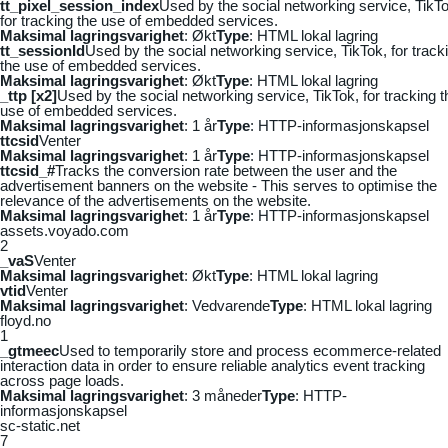
tt_pixel_session_index
Used by the social networking service, TikTo
for tracking the use of embedded services.
Maksimal lagringsvarighet
: Økt
Type
: HTML lokal lagring
tt_sessionId
Used by the social networking service, TikTok, for track
the use of embedded services.
Maksimal lagringsvarighet
: Økt
Type
: HTML lokal lagring
_ttp [x2]
Used by the social networking service, TikTok, for tracking t
use of embedded services.
Maksimal lagringsvarighet
: 1 år
Type
: HTTP-informasjonskapsel
ttcsid
Venter
Maksimal lagringsvarighet
: 1 år
Type
: HTTP-informasjonskapsel
ttcsid_#
Tracks the conversion rate between the user and the
advertisement banners on the website - This serves to optimise the
relevance of the advertisements on the website.
Maksimal lagringsvarighet
: 1 år
Type
: HTTP-informasjonskapsel
assets.voyado.com
2
_vaS
Venter
Maksimal lagringsvarighet
: Økt
Type
: HTML lokal lagring
vtid
Venter
Maksimal lagringsvarighet
: Vedvarende
Type
: HTML lokal lagring
floyd.no
1
_gtmeec
Used to temporarily store and process ecommerce-related
interaction data in order to ensure reliable analytics event tracking
across page loads.
Maksimal lagringsvarighet
: 3 måneder
Type
: HTTP-
informasjonskapsel
sc-static.net
7