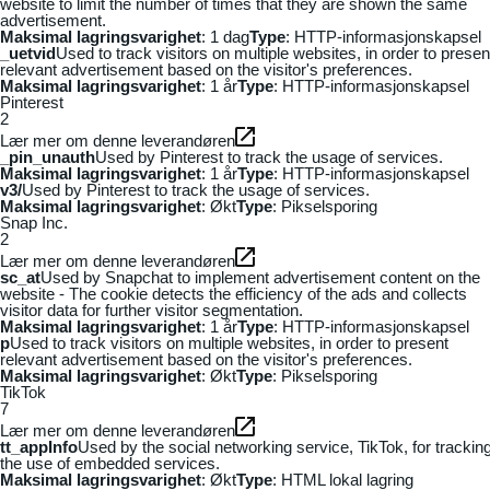
website to limit the number of times that they are shown the same
advertisement.
Maksimal lagringsvarighet
: 1 dag
Type
: HTTP-informasjonskapsel
_uetvid
Used to track visitors on multiple websites, in order to presen
relevant advertisement based on the visitor's preferences.
Maksimal lagringsvarighet
: 1 år
Type
: HTTP-informasjonskapsel
Pinterest
2
Lær mer om denne leverandøren
_pin_unauth
Used by Pinterest to track the usage of services.
Maksimal lagringsvarighet
: 1 år
Type
: HTTP-informasjonskapsel
v3/
Used by Pinterest to track the usage of services.
Maksimal lagringsvarighet
: Økt
Type
: Pikselsporing
Snap Inc.
2
Lær mer om denne leverandøren
sc_at
Used by Snapchat to implement advertisement content on the
website - The cookie detects the efficiency of the ads and collects
visitor data for further visitor segmentation.
Maksimal lagringsvarighet
: 1 år
Type
: HTTP-informasjonskapsel
p
Used to track visitors on multiple websites, in order to present
relevant advertisement based on the visitor's preferences.
Maksimal lagringsvarighet
: Økt
Type
: Pikselsporing
TikTok
7
Lær mer om denne leverandøren
tt_appInfo
Used by the social networking service, TikTok, for trackin
the use of embedded services.
Maksimal lagringsvarighet
: Økt
Type
: HTML lokal lagring