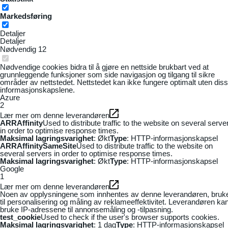
Markedsføring
Detaljer
Detaljer
Nødvendig
12
Nødvendige cookies bidra til å gjøre en nettside brukbart ved at
grunnleggende funksjoner som side navigasjon og tilgang til sikre
områder av nettstedet. Nettstedet kan ikke fungere optimalt uten dis
informasjonskapslene.
Azure
2
Lær mer om denne leverandøren
ARRAffinity
Used to distribute traffic to the website on several serve
in order to optimise response times.
Maksimal lagringsvarighet
: Økt
Type
: HTTP-informasjonskapsel
ARRAffinitySameSite
Used to distribute traffic to the website on
several servers in order to optimise response times.
Maksimal lagringsvarighet
: Økt
Type
: HTTP-informasjonskapsel
Google
1
Lær mer om denne leverandøren
Noen av opplysningene som innhentes av denne leverandøren, bruk
til personalisering og måling av reklameeffektivitet. Leverandøren ka
bruke IP-adressene til annonsemåling og -tilpasning.
test_cookie
Used to check if the user's browser supports cookies.
Maksimal lagringsvarighet
: 1 dag
Type
: HTTP-informasjonskapsel