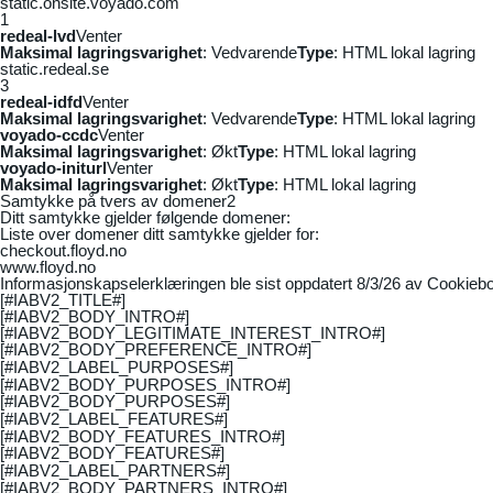
static.onsite.voyado.com
1
redeal-lvd
Venter
Maksimal lagringsvarighet
: Vedvarende
Type
: HTML lokal lagring
static.redeal.se
3
redeal-idfd
Venter
Maksimal lagringsvarighet
: Vedvarende
Type
: HTML lokal lagring
voyado-ccdc
Venter
Maksimal lagringsvarighet
: Økt
Type
: HTML lokal lagring
voyado-initurl
Venter
Maksimal lagringsvarighet
: Økt
Type
: HTML lokal lagring
Samtykke på tvers av domener
2
Ditt samtykke gjelder følgende domener:
Liste over domener ditt samtykke gjelder for:
checkout.floyd.no
www.floyd.no
Informasjonskapselerklæringen ble sist oppdatert 8/3/26 av
Cookiebo
[#IABV2_TITLE#]
[#IABV2_BODY_INTRO#]
[#IABV2_BODY_LEGITIMATE_INTEREST_INTRO#]
[#IABV2_BODY_PREFERENCE_INTRO#]
[#IABV2_LABEL_PURPOSES#]
[#IABV2_BODY_PURPOSES_INTRO#]
[#IABV2_BODY_PURPOSES#]
[#IABV2_LABEL_FEATURES#]
[#IABV2_BODY_FEATURES_INTRO#]
[#IABV2_BODY_FEATURES#]
[#IABV2_LABEL_PARTNERS#]
[#IABV2_BODY_PARTNERS_INTRO#]