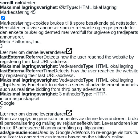
scrollLock
Venter
Maksimal lagringsvarighet
: Økt
Type
: HTML lokal lagring
Markedsføring
45
Markedsførings-cookies brukes til å spore besøkende på nettsteder.
Hensikten er å vise annonser som er relevante og engasjerende for
den enkelte bruker og dermed mer verdifull for utgivere og tredjepart
annonsører.
Meta Platforms, Inc.
3
Lær mer om denne leverandøren
lastExternalReferrer
Detects how the user reached the website by
registering their last URL-address.
Maksimal lagringsvarighet
: Vedvarende
Type
: HTML lokal lagring
lastExternalReferrerTime
Detects how the user reached the websit
by registering their last URL-address.
Maksimal lagringsvarighet
: Vedvarende
Type
: HTML lokal lagring
_fbp
Used by Facebook to deliver a series of advertisement products
such as real time bidding from third party advertisers.
Maksimal lagringsvarighet
: 3 måneder
Type
: HTTP-
informasjonskapsel
Google
2
Lær mer om denne leverandøren
Noen av opplysningene som innhentes av denne leverandøren, bruk
til personalisering og måling av reklameeffektivitet. Leverandøren ka
bruke IP-adressene til annonsemåling og -tilpasning.
ads/ga-audiences
Used by Google AdWords to re-engage visitors th
are likely to convert to customers based on the visitor's online