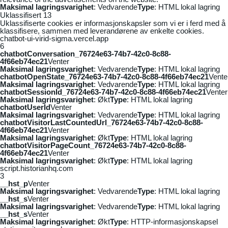
Maksimal lagringsvarighet
: Vedvarende
Type
: HTML lokal lagring
Uklassifisert
13
Uklassifiserte cookies er informasjonskapsler som vi er i ferd med å
klassifisere, sammen med leverandørene av enkelte cookies.
chatbot-ui-virid-sigma.vercel.app
6
chatbotConversation_76724e63-74b7-42c0-8c88-
4f66eb74ec21
Venter
Maksimal lagringsvarighet
: Vedvarende
Type
: HTML lokal lagring
chatbotOpenState_76724e63-74b7-42c0-8c88-4f66eb74ec21
Vente
Maksimal lagringsvarighet
: Vedvarende
Type
: HTML lokal lagring
chatbotSessionId_76724e63-74b7-42c0-8c88-4f66eb74ec21
Venter
Maksimal lagringsvarighet
: Økt
Type
: HTML lokal lagring
chatbotUserId
Venter
Maksimal lagringsvarighet
: Vedvarende
Type
: HTML lokal lagring
chatbotVisitorLastCountedUrl_76724e63-74b7-42c0-8c88-
4f66eb74ec21
Venter
Maksimal lagringsvarighet
: Økt
Type
: HTML lokal lagring
chatbotVisitorPageCount_76724e63-74b7-42c0-8c88-
4f66eb74ec21
Venter
Maksimal lagringsvarighet
: Økt
Type
: HTML lokal lagring
script.historianhq.com
3
__hst_p
Venter
Maksimal lagringsvarighet
: Vedvarende
Type
: HTML lokal lagring
__hst_s
Venter
Maksimal lagringsvarighet
: Vedvarende
Type
: HTML lokal lagring
__hst_s
Venter
Maksimal lagringsvarighet
: Økt
Type
: HTTP-informasjonskapsel