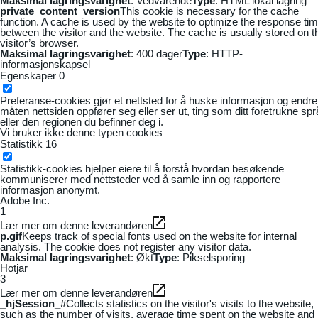
Maksimal lagringsvarighet
: Vedvarende
Type
: HTML lokal lagring
private_content_version
This cookie is necessary for the cache
function. A cache is used by the website to optimize the response ti
between the visitor and the website. The cache is usually stored on t
visitor’s browser.
Maksimal lagringsvarighet
: 400 dager
Type
: HTTP-
informasjonskapsel
Egenskaper
0
Preferanse-cookies gjør et nettsted for å huske informasjon og endre
måten nettsiden oppfører seg eller ser ut, ting som ditt foretrukne sp
eller den regionen du befinner deg i.
Vi bruker ikke denne typen cookies
Statistikk
16
Statistikk-cookies hjelper eiere til å forstå hvordan besøkende
kommuniserer med nettsteder ved å samle inn og rapportere
informasjon anonymt.
Adobe Inc.
1
Lær mer om denne leverandøren
p.gif
Keeps track of special fonts used on the website for internal
analysis. The cookie does not register any visitor data.
Maksimal lagringsvarighet
: Økt
Type
: Pikselsporing
Hotjar
3
Lær mer om denne leverandøren
_hjSession_#
Collects statistics on the visitor's visits to the website,
such as the number of visits, average time spent on the website and