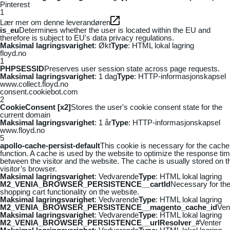
Pinterest
1
Lær mer om denne leverandøren
is_eu
Determines whether the user is located within the EU and
therefore is subject to EU's data privacy regulations.
Maksimal lagringsvarighet
: Økt
Type
: HTML lokal lagring
floyd.no
1
PHPSESSID
Preserves user session state across page requests.
Maksimal lagringsvarighet
: 1 dag
Type
: HTTP-informasjonskapsel
www.collect.floyd.no
consent.cookiebot.com
2
CookieConsent [x2]
Stores the user's cookie consent state for the
current domain
Maksimal lagringsvarighet
: 1 år
Type
: HTTP-informasjonskapsel
www.floyd.no
5
apollo-cache-persist-default
This cookie is necessary for the cache
function. A cache is used by the website to optimize the response ti
between the visitor and the website. The cache is usually stored on t
visitor’s browser.
Maksimal lagringsvarighet
: Vedvarende
Type
: HTML lokal lagring
M2_VENIA_BROWSER_PERSISTENCE__cartId
Necessary for th
shopping cart functionality on the website.
Maksimal lagringsvarighet
: Vedvarende
Type
: HTML lokal lagring
M2_VENIA_BROWSER_PERSISTENCE__magento_cache_id
Ven
Maksimal lagringsvarighet
: Vedvarende
Type
: HTML lokal lagring
M2_VENIA_BROWSER_PERSISTENCE__urlResolver_#
Venter