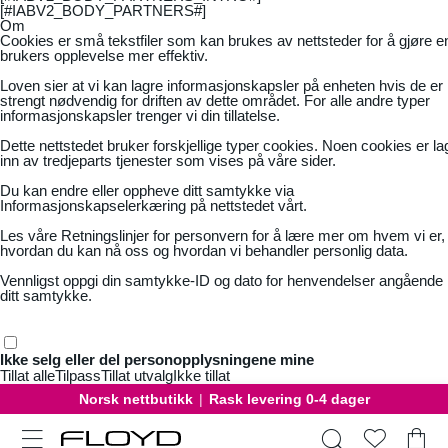
[#IABV2_BODY_PARTNERS#]
Om
Cookies er små tekstfiler som kan brukes av nettsteder for å gjøre e
brukers opplevelse mer effektiv.
Loven sier at vi kan lagre informasjonskapsler på enheten hvis de er
strengt nødvendig for driften av dette området. For alle andre typer
informasjonskapsler trenger vi din tillatelse.
Dette nettstedet bruker forskjellige typer cookies. Noen cookies er la
inn av tredjeparts tjenester som vises på våre sider.
Du kan endre eller oppheve ditt samtykke via
Informasjonskapselerkæring på nettstedet vårt.
Les våre
Retningslinjer for personvern
for å lære mer om hvem vi er,
hvordan du kan nå oss og hvordan vi behandler personlig data.
Vennligst oppgi din samtykke-ID og dato for henvendelser angående
ditt samtykke.
Ikke selg eller del personopplysningene mine
Tillat alle
Tilpass
Tillat utvalg
Ikke tillat
Norsk nettbutikk
|
Rask levering 0-4 dager