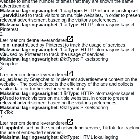
website to limit the number of times that they are shown the same
advertisement.
Maksimal lagringsvarighet
: 1 dag
Type
: HTTP-informasjonskapsel
_uetvid
Used to track visitors on multiple websites, in order to presen
relevant advertisement based on the visitor's preferences.
Maksimal lagringsvarighet
: 1 år
Type
: HTTP-informasjonskapsel
Pinterest
2
Lær mer om denne leverandøren
_pin_unauth
Used by Pinterest to track the usage of services.
Maksimal lagringsvarighet
: 1 år
Type
: HTTP-informasjonskapsel
v3/
Used by Pinterest to track the usage of services.
Maksimal lagringsvarighet
: Økt
Type
: Pikselsporing
Snap Inc.
2
Lær mer om denne leverandøren
sc_at
Used by Snapchat to implement advertisement content on the
website - The cookie detects the efficiency of the ads and collects
visitor data for further visitor segmentation.
Maksimal lagringsvarighet
: 1 år
Type
: HTTP-informasjonskapsel
p
Used to track visitors on multiple websites, in order to present
relevant advertisement based on the visitor's preferences.
Maksimal lagringsvarighet
: Økt
Type
: Pikselsporing
TikTok
7
Lær mer om denne leverandøren
tt_appInfo
Used by the social networking service, TikTok, for trackin
the use of embedded services.
Maksimal lagringsvarighet
: Økt
Type
: HTML lokal lagring