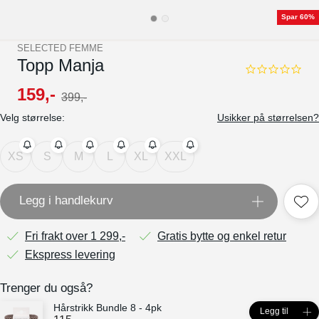
Spar 60%
SELECTED FEMME
Topp Manja
0.0
star
159
,-
399
,-
rating
Velg størrelse:
Usikker på størrelsen?
XS
S
M
L
XL
XXL
Legg i handlekurv
Fri frakt over 1 299,-
Gratis bytte og enkel retur
Ekspress levering
Trenger du også?
Hårstrikk Bundle 8 - 4pk
Legg til