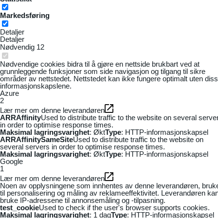
Markedsføring
Detaljer
Detaljer
Nødvendig
12
Nødvendige cookies bidra til å gjøre en nettside brukbart ved at
grunnleggende funksjoner som side navigasjon og tilgang til sikre
områder av nettstedet. Nettstedet kan ikke fungere optimalt uten dis
informasjonskapslene.
Azure
2
Lær mer om denne leverandøren
ARRAffinity
Used to distribute traffic to the website on several serve
in order to optimise response times.
Maksimal lagringsvarighet
: Økt
Type
: HTTP-informasjonskapsel
ARRAffinitySameSite
Used to distribute traffic to the website on
several servers in order to optimise response times.
Maksimal lagringsvarighet
: Økt
Type
: HTTP-informasjonskapsel
Google
1
Lær mer om denne leverandøren
Noen av opplysningene som innhentes av denne leverandøren, bruk
til personalisering og måling av reklameeffektivitet. Leverandøren ka
bruke IP-adressene til annonsemåling og -tilpasning.
test_cookie
Used to check if the user's browser supports cookies.
Maksimal lagringsvarighet
: 1 dag
Type
: HTTP-informasjonskapsel