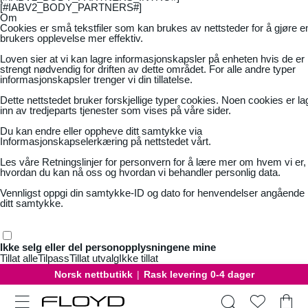
[#IABV2_BODY_PARTNERS#]
Om
Cookies er små tekstfiler som kan brukes av nettsteder for å gjøre e
brukers opplevelse mer effektiv.
Loven sier at vi kan lagre informasjonskapsler på enheten hvis de er
strengt nødvendig for driften av dette området. For alle andre typer
informasjonskapsler trenger vi din tillatelse.
Dette nettstedet bruker forskjellige typer cookies. Noen cookies er la
inn av tredjeparts tjenester som vises på våre sider.
Du kan endre eller oppheve ditt samtykke via
Informasjonskapselerkæring på nettstedet vårt.
Les våre
Retningslinjer for personvern
for å lære mer om hvem vi er,
hvordan du kan nå oss og hvordan vi behandler personlig data.
Vennligst oppgi din samtykke-ID og dato for henvendelser angående
ditt samtykke.
Ikke selg eller del personopplysningene mine
Tillat alle
Tilpass
Tillat utvalg
Ikke tillat
Norsk nettbutikk
|
Rask levering 0-4 dager