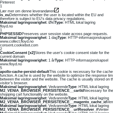
Pinterest
1
Lær mer om denne leverandøren
is_eu
Determines whether the user is located within the EU and
therefore is subject to EU's data privacy regulations.
Maksimal lagringsvarighet
: Økt
Type
: HTML lokal lagring
floyd.no
1
PHPSESSID
Preserves user session state across page requests.
Maksimal lagringsvarighet
: 1 dag
Type
: HTTP-informasjonskapsel
www.collect.floyd.no
consent.cookiebot.com
2
CookieConsent [x2]
Stores the user's cookie consent state for the
current domain
Maksimal lagringsvarighet
: 1 år
Type
: HTTP-informasjonskapsel
www.floyd.no
5
apollo-cache-persist-default
This cookie is necessary for the cache
function. A cache is used by the website to optimize the response ti
between the visitor and the website. The cache is usually stored on t
visitor’s browser.
Maksimal lagringsvarighet
: Vedvarende
Type
: HTML lokal lagring
M2_VENIA_BROWSER_PERSISTENCE__cartId
Necessary for th
shopping cart functionality on the website.
Maksimal lagringsvarighet
: Vedvarende
Type
: HTML lokal lagring
M2_VENIA_BROWSER_PERSISTENCE__magento_cache_id
Ven
Maksimal lagringsvarighet
: Vedvarende
Type
: HTML lokal lagring
M2_VENIA_BROWSER_PERSISTENCE__urlResolver_#
Venter