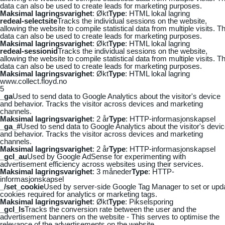
data can also be used to create leads for marketing purposes.
Maksimal lagringsvarighet
: Økt
Type
: HTML lokal lagring
redeal-selectsite
Tracks the individual sessions on the website,
allowing the website to compile statistical data from multiple visits. Th
data can also be used to create leads for marketing purposes.
Maksimal lagringsvarighet
: Økt
Type
: HTML lokal lagring
redeal-sessionid
Tracks the individual sessions on the website,
allowing the website to compile statistical data from multiple visits. Th
data can also be used to create leads for marketing purposes.
Maksimal lagringsvarighet
: Økt
Type
: HTML lokal lagring
www.collect.floyd.no
5
_ga
Used to send data to Google Analytics about the visitor's device
and behavior. Tracks the visitor across devices and marketing
channels.
Maksimal lagringsvarighet
: 2 år
Type
: HTTP-informasjonskapsel
_ga_#
Used to send data to Google Analytics about the visitor's devi
and behavior. Tracks the visitor across devices and marketing
channels.
Maksimal lagringsvarighet
: 2 år
Type
: HTTP-informasjonskapsel
_gcl_au
Used by Google AdSense for experimenting with
advertisement efficiency across websites using their services.
Maksimal lagringsvarighet
: 3 måneder
Type
: HTTP-
informasjonskapsel
_/set_cookie
Used by server-side Google Tag Manager to set or upd
cookies required for analytics or marketing tags.
Maksimal lagringsvarighet
: Økt
Type
: Pikselsporing
_gcl_ls
Tracks the conversion rate between the user and the
advertisement banners on the website - This serves to optimise the
relevance of the advertisements on the website.