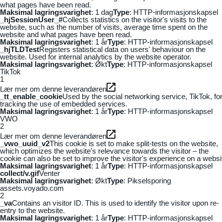
what pages have been read.
Maksimal lagringsvarighet
: 1 dag
Type
: HTTP-informasjonskapsel
_hjSessionUser_#
Collects statistics on the visitor's visits to the
website, such as the number of visits, average time spent on the
website and what pages have been read.
Maksimal lagringsvarighet
: 1 år
Type
: HTTP-informasjonskapsel
_hjTLDTest
Registers statistical data on users' behaviour on the
website. Used for internal analytics by the website operator.
Maksimal lagringsvarighet
: Økt
Type
: HTTP-informasjonskapsel
TikTok
1
Lær mer om denne leverandøren
_tt_enable_cookie
Used by the social networking service, TikTok, fo
tracking the use of embedded services.
Maksimal lagringsvarighet
: 1 år
Type
: HTTP-informasjonskapsel
VWO
2
Lær mer om denne leverandøren
_vwo_uuid_v2
This cookie is set to make split-tests on the website,
which optimizes the website's relevance towards the visitor – the
cookie can also be set to improve the visitor's experience on a websi
Maksimal lagringsvarighet
: 1 år
Type
: HTTP-informasjonskapsel
collect/v.gif
Venter
Maksimal lagringsvarighet
: Økt
Type
: Pikselsporing
assets.voyado.com
2
_va
Contains an visitor ID. This is used to identify the visitor upon re-
entry to the website.
Maksimal lagringsvarighet
: 1 år
Type
: HTTP-informasjonskapsel