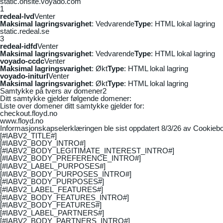
static.onsite.voyado.com
1
redeal-lvd
Venter
Maksimal lagringsvarighet
: Vedvarende
Type
: HTML lokal lagring
static.redeal.se
3
redeal-idfd
Venter
Maksimal lagringsvarighet
: Vedvarende
Type
: HTML lokal lagring
voyado-ccdc
Venter
Maksimal lagringsvarighet
: Økt
Type
: HTML lokal lagring
voyado-initurl
Venter
Maksimal lagringsvarighet
: Økt
Type
: HTML lokal lagring
Samtykke på tvers av domener
2
Ditt samtykke gjelder følgende domener:
Liste over domener ditt samtykke gjelder for:
checkout.floyd.no
www.floyd.no
Informasjonskapselerklæringen ble sist oppdatert 8/3/26 av
Cookiebo
[#IABV2_TITLE#]
[#IABV2_BODY_INTRO#]
[#IABV2_BODY_LEGITIMATE_INTEREST_INTRO#]
[#IABV2_BODY_PREFERENCE_INTRO#]
[#IABV2_LABEL_PURPOSES#]
[#IABV2_BODY_PURPOSES_INTRO#]
[#IABV2_BODY_PURPOSES#]
[#IABV2_LABEL_FEATURES#]
[#IABV2_BODY_FEATURES_INTRO#]
[#IABV2_BODY_FEATURES#]
[#IABV2_LABEL_PARTNERS#]
[#IABV2_BODY_PARTNERS_INTRO#]