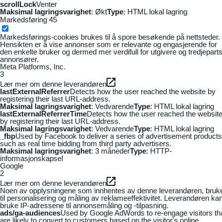
scrollLock
Venter
Maksimal lagringsvarighet
: Økt
Type
: HTML lokal lagring
Markedsføring
45
Markedsførings-cookies brukes til å spore besøkende på nettsteder.
Hensikten er å vise annonser som er relevante og engasjerende for
den enkelte bruker og dermed mer verdifull for utgivere og tredjepart
annonsører.
Meta Platforms, Inc.
3
Lær mer om denne leverandøren
lastExternalReferrer
Detects how the user reached the website by
registering their last URL-address.
Maksimal lagringsvarighet
: Vedvarende
Type
: HTML lokal lagring
lastExternalReferrerTime
Detects how the user reached the websit
by registering their last URL-address.
Maksimal lagringsvarighet
: Vedvarende
Type
: HTML lokal lagring
_fbp
Used by Facebook to deliver a series of advertisement products
such as real time bidding from third party advertisers.
Maksimal lagringsvarighet
: 3 måneder
Type
: HTTP-
informasjonskapsel
Google
2
Lær mer om denne leverandøren
Noen av opplysningene som innhentes av denne leverandøren, bruk
til personalisering og måling av reklameeffektivitet. Leverandøren ka
bruke IP-adressene til annonsemåling og -tilpasning.
ads/ga-audiences
Used by Google AdWords to re-engage visitors th
are likely to convert to customers based on the visitor's online