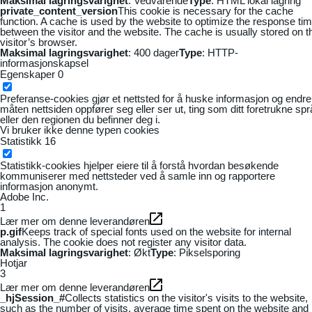
Maksimal lagringsvarighet
: Vedvarende
Type
: HTML lokal lagring
private_content_version
This cookie is necessary for the cache
function. A cache is used by the website to optimize the response ti
between the visitor and the website. The cache is usually stored on t
visitor’s browser.
Maksimal lagringsvarighet
: 400 dager
Type
: HTTP-
informasjonskapsel
Egenskaper
0
Preferanse-cookies gjør et nettsted for å huske informasjon og endre
måten nettsiden oppfører seg eller ser ut, ting som ditt foretrukne sp
eller den regionen du befinner deg i.
Vi bruker ikke denne typen cookies
Statistikk
16
Statistikk-cookies hjelper eiere til å forstå hvordan besøkende
kommuniserer med nettsteder ved å samle inn og rapportere
informasjon anonymt.
Adobe Inc.
1
Lær mer om denne leverandøren
p.gif
Keeps track of special fonts used on the website for internal
analysis. The cookie does not register any visitor data.
Maksimal lagringsvarighet
: Økt
Type
: Pikselsporing
Hotjar
3
Lær mer om denne leverandøren
_hjSession_#
Collects statistics on the visitor's visits to the website,
such as the number of visits, average time spent on the website and