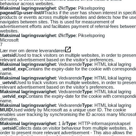
behaviour across websites.
Maksimal lagringsvarighet
: Økt
Type
: Pikselsporing
pagead/1p-user-list/#
Tracks if the user has shown interest in specif
products or events across multiple websites and detects how the us
navigates between sites. This is used for measurement of
advertisement efforts and facilitates payment of referral-fees betwee
websites.
Maksimal lagringsvarighet
: Økt
Type
: Pikselsporing
Microsoft
7
Lær mer om denne leverandøren
_uetsid
Used to track visitors on multiple websites, in order to presen
relevant advertisement based on the visitor's preferences.
Maksimal lagringsvarighet
: Vedvarende
Type
: HTML lokal lagring
_uetsid_exp
Contains the expiry-date for the cookie with correspond
name.
Maksimal lagringsvarighet
: Vedvarende
Type
: HTML lokal lagring
_uetvid
Used to track visitors on multiple websites, in order to presen
relevant advertisement based on the visitor's preferences.
Maksimal lagringsvarighet
: Vedvarende
Type
: HTML lokal lagring
_uetvid_exp
Contains the expiry-date for the cookie with correspond
name.
Maksimal lagringsvarighet
: Vedvarende
Type
: HTML lokal lagring
MUID
Used widely by Microsoft as a unique user ID. The cookie
enables user tracking by synchronising the ID across many Microsof
domains.
Maksimal lagringsvarighet
: 1 år
Type
: HTTP-informasjonskapsel
_uetsid
Collects data on visitor behaviour from multiple websites, in
order to present more relevant advertisement - This also allows the