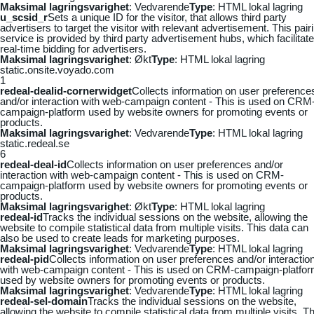
Maksimal lagringsvarighet
: Vedvarende
Type
: HTML lokal lagring
u_scsid_r
Sets a unique ID for the visitor, that allows third party
advertisers to target the visitor with relevant advertisement. This pair
service is provided by third party advertisement hubs, which facilitat
real-time bidding for advertisers.
Maksimal lagringsvarighet
: Økt
Type
: HTML lokal lagring
static.onsite.voyado.com
1
redeal-dealid-cornerwidget
Collects information on user preference
and/or interaction with web-campaign content - This is used on CRM
campaign-platform used by website owners for promoting events or
products.
Maksimal lagringsvarighet
: Vedvarende
Type
: HTML lokal lagring
static.redeal.se
6
redeal-deal-id
Collects information on user preferences and/or
interaction with web-campaign content - This is used on CRM-
campaign-platform used by website owners for promoting events or
products.
Maksimal lagringsvarighet
: Økt
Type
: HTML lokal lagring
redeal-id
Tracks the individual sessions on the website, allowing the
website to compile statistical data from multiple visits. This data can
also be used to create leads for marketing purposes.
Maksimal lagringsvarighet
: Vedvarende
Type
: HTML lokal lagring
redeal-pid
Collects information on user preferences and/or interactio
with web-campaign content - This is used on CRM-campaign-platfo
used by website owners for promoting events or products.
Maksimal lagringsvarighet
: Vedvarende
Type
: HTML lokal lagring
redeal-sel-domain
Tracks the individual sessions on the website,
allowing the website to compile statistical data from multiple visits. Th