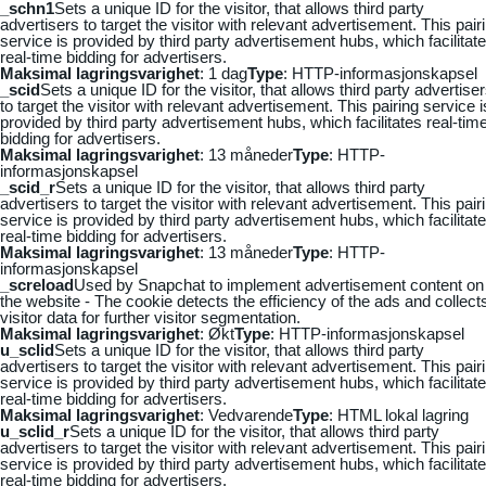
_schn1
Sets a unique ID for the visitor, that allows third party
advertisers to target the visitor with relevant advertisement. This pair
service is provided by third party advertisement hubs, which facilitat
real-time bidding for advertisers.
Maksimal lagringsvarighet
: 1 dag
Type
: HTTP-informasjonskapsel
_scid
Sets a unique ID for the visitor, that allows third party advertise
to target the visitor with relevant advertisement. This pairing service i
provided by third party advertisement hubs, which facilitates real-tim
bidding for advertisers.
Maksimal lagringsvarighet
: 13 måneder
Type
: HTTP-
informasjonskapsel
_scid_r
Sets a unique ID for the visitor, that allows third party
advertisers to target the visitor with relevant advertisement. This pair
service is provided by third party advertisement hubs, which facilitat
real-time bidding for advertisers.
Maksimal lagringsvarighet
: 13 måneder
Type
: HTTP-
informasjonskapsel
_screload
Used by Snapchat to implement advertisement content on
the website - The cookie detects the efficiency of the ads and collect
visitor data for further visitor segmentation.
Maksimal lagringsvarighet
: Økt
Type
: HTTP-informasjonskapsel
u_sclid
Sets a unique ID for the visitor, that allows third party
advertisers to target the visitor with relevant advertisement. This pair
service is provided by third party advertisement hubs, which facilitat
real-time bidding for advertisers.
Maksimal lagringsvarighet
: Vedvarende
Type
: HTML lokal lagring
u_sclid_r
Sets a unique ID for the visitor, that allows third party
advertisers to target the visitor with relevant advertisement. This pair
service is provided by third party advertisement hubs, which facilitat
real-time bidding for advertisers.