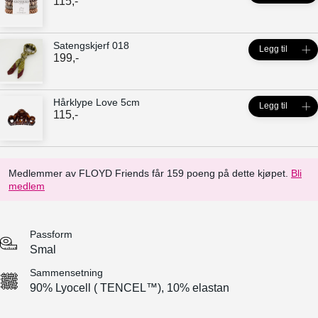
115
,-
Satengskjerf 018
Legg til
199
,-
Hårklype Love 5cm
Legg til
115
,-
Medlemmer av FLOYD Friends får 159 poeng på dette kjøpet.
Bli
medlem
Passform
Smal
Sammensetning
90% Lyocell ( TENCEL™), 10% elastan