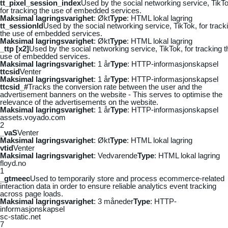
tt_pixel_session_index
Used by the social networking service, TikTo
for tracking the use of embedded services.
Maksimal lagringsvarighet
: Økt
Type
: HTML lokal lagring
tt_sessionId
Used by the social networking service, TikTok, for track
the use of embedded services.
Maksimal lagringsvarighet
: Økt
Type
: HTML lokal lagring
_ttp [x2]
Used by the social networking service, TikTok, for tracking t
use of embedded services.
Maksimal lagringsvarighet
: 1 år
Type
: HTTP-informasjonskapsel
ttcsid
Venter
Maksimal lagringsvarighet
: 1 år
Type
: HTTP-informasjonskapsel
ttcsid_#
Tracks the conversion rate between the user and the
advertisement banners on the website - This serves to optimise the
relevance of the advertisements on the website.
Maksimal lagringsvarighet
: 1 år
Type
: HTTP-informasjonskapsel
assets.voyado.com
2
_vaS
Venter
Maksimal lagringsvarighet
: Økt
Type
: HTML lokal lagring
vtid
Venter
Maksimal lagringsvarighet
: Vedvarende
Type
: HTML lokal lagring
floyd.no
1
_gtmeec
Used to temporarily store and process ecommerce-related
interaction data in order to ensure reliable analytics event tracking
across page loads.
Maksimal lagringsvarighet
: 3 måneder
Type
: HTTP-
informasjonskapsel
sc-static.net
7