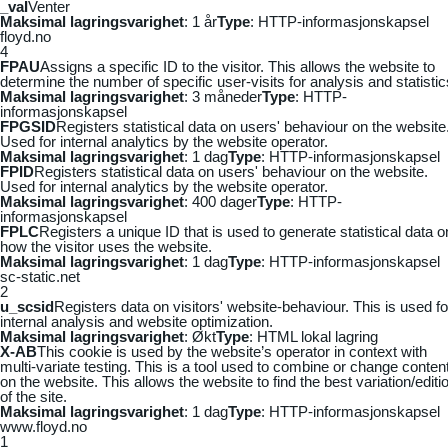
_vaI
Venter
Maksimal lagringsvarighet
: 1 år
Type
: HTTP-informasjonskapsel
floyd.no
4
FPAU
Assigns a specific ID to the visitor. This allows the website to
determine the number of specific user-visits for analysis and statistic
Maksimal lagringsvarighet
: 3 måneder
Type
: HTTP-
informasjonskapsel
FPGSID
Registers statistical data on users' behaviour on the website
Used for internal analytics by the website operator.
Maksimal lagringsvarighet
: 1 dag
Type
: HTTP-informasjonskapsel
FPID
Registers statistical data on users' behaviour on the website.
Used for internal analytics by the website operator.
Maksimal lagringsvarighet
: 400 dager
Type
: HTTP-
informasjonskapsel
FPLC
Registers a unique ID that is used to generate statistical data o
how the visitor uses the website.
Maksimal lagringsvarighet
: 1 dag
Type
: HTTP-informasjonskapsel
sc-static.net
2
u_scsid
Registers data on visitors' website-behaviour. This is used fo
internal analysis and website optimization.
Maksimal lagringsvarighet
: Økt
Type
: HTML lokal lagring
X-AB
This cookie is used by the website’s operator in context with
multi-variate testing. This is a tool used to combine or change conten
on the website. This allows the website to find the best variation/editi
of the site.
Maksimal lagringsvarighet
: 1 dag
Type
: HTTP-informasjonskapsel
www.floyd.no
1