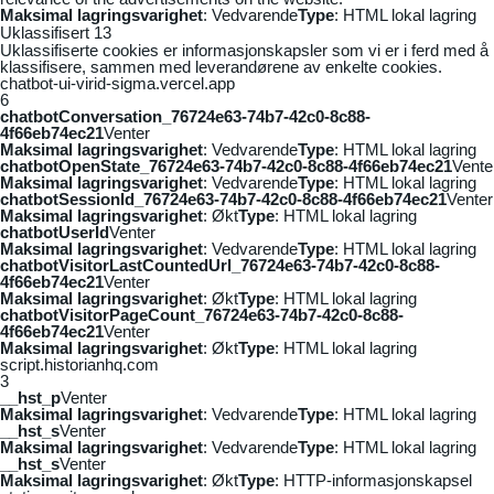
Maksimal lagringsvarighet
: Vedvarende
Type
: HTML lokal lagring
Uklassifisert
13
Uklassifiserte cookies er informasjonskapsler som vi er i ferd med å
klassifisere, sammen med leverandørene av enkelte cookies.
chatbot-ui-virid-sigma.vercel.app
6
chatbotConversation_76724e63-74b7-42c0-8c88-
4f66eb74ec21
Venter
Maksimal lagringsvarighet
: Vedvarende
Type
: HTML lokal lagring
chatbotOpenState_76724e63-74b7-42c0-8c88-4f66eb74ec21
Vente
Maksimal lagringsvarighet
: Vedvarende
Type
: HTML lokal lagring
chatbotSessionId_76724e63-74b7-42c0-8c88-4f66eb74ec21
Venter
Maksimal lagringsvarighet
: Økt
Type
: HTML lokal lagring
chatbotUserId
Venter
Maksimal lagringsvarighet
: Vedvarende
Type
: HTML lokal lagring
chatbotVisitorLastCountedUrl_76724e63-74b7-42c0-8c88-
4f66eb74ec21
Venter
Maksimal lagringsvarighet
: Økt
Type
: HTML lokal lagring
chatbotVisitorPageCount_76724e63-74b7-42c0-8c88-
4f66eb74ec21
Venter
Maksimal lagringsvarighet
: Økt
Type
: HTML lokal lagring
script.historianhq.com
3
__hst_p
Venter
Maksimal lagringsvarighet
: Vedvarende
Type
: HTML lokal lagring
__hst_s
Venter
Maksimal lagringsvarighet
: Vedvarende
Type
: HTML lokal lagring
__hst_s
Venter
Maksimal lagringsvarighet
: Økt
Type
: HTTP-informasjonskapsel