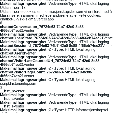
Maksimal lagringsvarighet
: Vedvarende
Type
: HTML lokal lagring
Uklassifisert
13
Uklassifiserte cookies er informasjonskapsler som vi er i ferd med å
klassifisere, sammen med leverandørene av enkelte cookies.
chatbot-ui-virid-sigma.vercel.app
6
chatbotConversation_76724e63-74b7-42c0-8c88-
4f66eb74ec21
Venter
Maksimal lagringsvarighet
: Vedvarende
Type
: HTML lokal lagring
chatbotOpenState_76724e63-74b7-42c0-8c88-4f66eb74ec21
Vente
Maksimal lagringsvarighet
: Vedvarende
Type
: HTML lokal lagring
chatbotSessionId_76724e63-74b7-42c0-8c88-4f66eb74ec21
Venter
Maksimal lagringsvarighet
: Økt
Type
: HTML lokal lagring
chatbotUserId
Venter
Maksimal lagringsvarighet
: Vedvarende
Type
: HTML lokal lagring
chatbotVisitorLastCountedUrl_76724e63-74b7-42c0-8c88-
4f66eb74ec21
Venter
Maksimal lagringsvarighet
: Økt
Type
: HTML lokal lagring
chatbotVisitorPageCount_76724e63-74b7-42c0-8c88-
4f66eb74ec21
Venter
Maksimal lagringsvarighet
: Økt
Type
: HTML lokal lagring
script.historianhq.com
3
__hst_p
Venter
Maksimal lagringsvarighet
: Vedvarende
Type
: HTML lokal lagring
__hst_s
Venter
Maksimal lagringsvarighet
: Vedvarende
Type
: HTML lokal lagring
__hst_s
Venter
Maksimal lagringsvarighet
: Økt
Type
: HTTP-informasjonskapsel