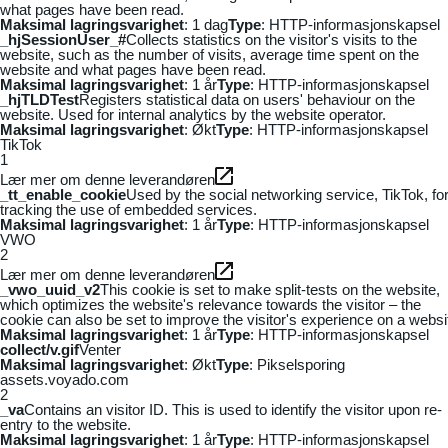
what pages have been read.
Maksimal lagringsvarighet
: 1 dag
Type
: HTTP-informasjonskapsel
_hjSessionUser_#
Collects statistics on the visitor's visits to the
website, such as the number of visits, average time spent on the
website and what pages have been read.
Maksimal lagringsvarighet
: 1 år
Type
: HTTP-informasjonskapsel
_hjTLDTest
Registers statistical data on users' behaviour on the
website. Used for internal analytics by the website operator.
Maksimal lagringsvarighet
: Økt
Type
: HTTP-informasjonskapsel
TikTok
1
Lær mer om denne leverandøren
_tt_enable_cookie
Used by the social networking service, TikTok, fo
tracking the use of embedded services.
Maksimal lagringsvarighet
: 1 år
Type
: HTTP-informasjonskapsel
VWO
2
Lær mer om denne leverandøren
_vwo_uuid_v2
This cookie is set to make split-tests on the website,
which optimizes the website's relevance towards the visitor – the
cookie can also be set to improve the visitor's experience on a websi
Maksimal lagringsvarighet
: 1 år
Type
: HTTP-informasjonskapsel
collect/v.gif
Venter
Maksimal lagringsvarighet
: Økt
Type
: Pikselsporing
assets.voyado.com
2
_va
Contains an visitor ID. This is used to identify the visitor upon re-
entry to the website.
Maksimal lagringsvarighet
: 1 år
Type
: HTTP-informasjonskapsel