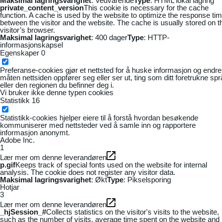
Maksimal lagringsvarighet
: Vedvarende
Type
: HTML lokal lagring
private_content_version
This cookie is necessary for the cache
function. A cache is used by the website to optimize the response ti
between the visitor and the website. The cache is usually stored on t
visitor’s browser.
Maksimal lagringsvarighet
: 400 dager
Type
: HTTP-
informasjonskapsel
Egenskaper
0
Preferanse-cookies gjør et nettsted for å huske informasjon og endre
måten nettsiden oppfører seg eller ser ut, ting som ditt foretrukne sp
eller den regionen du befinner deg i.
Vi bruker ikke denne typen cookies
Statistikk
16
Statistikk-cookies hjelper eiere til å forstå hvordan besøkende
kommuniserer med nettsteder ved å samle inn og rapportere
informasjon anonymt.
Adobe Inc.
1
Lær mer om denne leverandøren
p.gif
Keeps track of special fonts used on the website for internal
analysis. The cookie does not register any visitor data.
Maksimal lagringsvarighet
: Økt
Type
: Pikselsporing
Hotjar
3
Lær mer om denne leverandøren
_hjSession_#
Collects statistics on the visitor's visits to the website,
such as the number of visits, average time spent on the website and