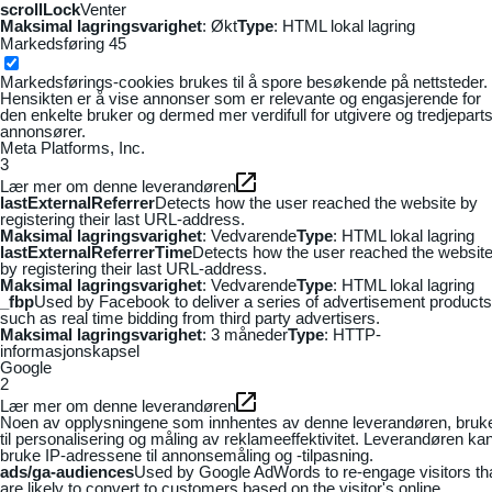
scrollLock
Venter
Maksimal lagringsvarighet
: Økt
Type
: HTML lokal lagring
Markedsføring
45
Markedsførings-cookies brukes til å spore besøkende på nettsteder.
Hensikten er å vise annonser som er relevante og engasjerende for
den enkelte bruker og dermed mer verdifull for utgivere og tredjepart
annonsører.
Meta Platforms, Inc.
3
Lær mer om denne leverandøren
lastExternalReferrer
Detects how the user reached the website by
registering their last URL-address.
Maksimal lagringsvarighet
: Vedvarende
Type
: HTML lokal lagring
lastExternalReferrerTime
Detects how the user reached the websit
by registering their last URL-address.
Maksimal lagringsvarighet
: Vedvarende
Type
: HTML lokal lagring
_fbp
Used by Facebook to deliver a series of advertisement products
such as real time bidding from third party advertisers.
Maksimal lagringsvarighet
: 3 måneder
Type
: HTTP-
informasjonskapsel
Google
2
Lær mer om denne leverandøren
Noen av opplysningene som innhentes av denne leverandøren, bruk
til personalisering og måling av reklameeffektivitet. Leverandøren ka
bruke IP-adressene til annonsemåling og -tilpasning.
ads/ga-audiences
Used by Google AdWords to re-engage visitors th
are likely to convert to customers based on the visitor's online