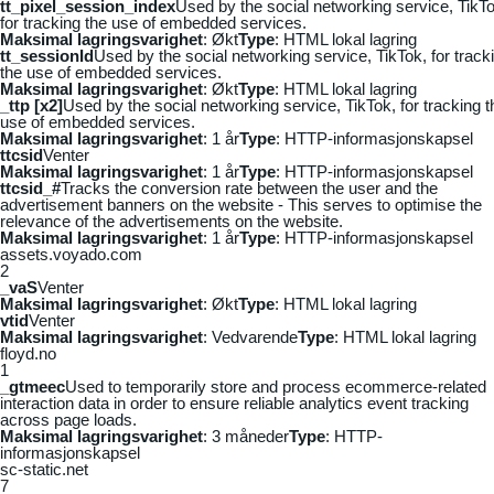
tt_pixel_session_index
Used by the social networking service, TikTo
for tracking the use of embedded services.
Maksimal lagringsvarighet
: Økt
Type
: HTML lokal lagring
tt_sessionId
Used by the social networking service, TikTok, for track
the use of embedded services.
Maksimal lagringsvarighet
: Økt
Type
: HTML lokal lagring
_ttp [x2]
Used by the social networking service, TikTok, for tracking t
use of embedded services.
Maksimal lagringsvarighet
: 1 år
Type
: HTTP-informasjonskapsel
ttcsid
Venter
Maksimal lagringsvarighet
: 1 år
Type
: HTTP-informasjonskapsel
ttcsid_#
Tracks the conversion rate between the user and the
advertisement banners on the website - This serves to optimise the
relevance of the advertisements on the website.
Maksimal lagringsvarighet
: 1 år
Type
: HTTP-informasjonskapsel
assets.voyado.com
2
_vaS
Venter
Maksimal lagringsvarighet
: Økt
Type
: HTML lokal lagring
vtid
Venter
Maksimal lagringsvarighet
: Vedvarende
Type
: HTML lokal lagring
floyd.no
1
_gtmeec
Used to temporarily store and process ecommerce-related
interaction data in order to ensure reliable analytics event tracking
across page loads.
Maksimal lagringsvarighet
: 3 måneder
Type
: HTTP-
informasjonskapsel
sc-static.net
7