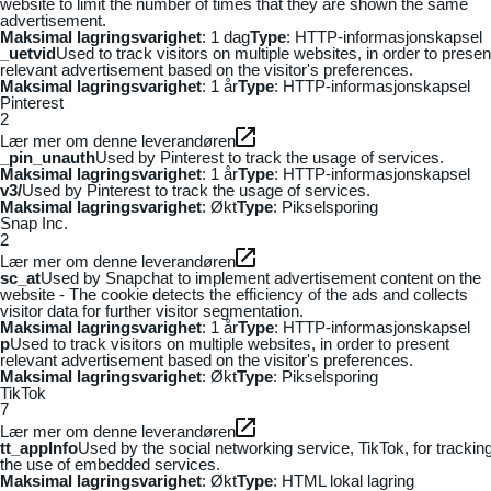
website to limit the number of times that they are shown the same
advertisement.
Maksimal lagringsvarighet
: 1 dag
Type
: HTTP-informasjonskapsel
_uetvid
Used to track visitors on multiple websites, in order to presen
relevant advertisement based on the visitor's preferences.
Maksimal lagringsvarighet
: 1 år
Type
: HTTP-informasjonskapsel
Pinterest
2
Lær mer om denne leverandøren
_pin_unauth
Used by Pinterest to track the usage of services.
Maksimal lagringsvarighet
: 1 år
Type
: HTTP-informasjonskapsel
v3/
Used by Pinterest to track the usage of services.
Maksimal lagringsvarighet
: Økt
Type
: Pikselsporing
Snap Inc.
2
Lær mer om denne leverandøren
sc_at
Used by Snapchat to implement advertisement content on the
website - The cookie detects the efficiency of the ads and collects
visitor data for further visitor segmentation.
Maksimal lagringsvarighet
: 1 år
Type
: HTTP-informasjonskapsel
p
Used to track visitors on multiple websites, in order to present
relevant advertisement based on the visitor's preferences.
Maksimal lagringsvarighet
: Økt
Type
: Pikselsporing
TikTok
7
Lær mer om denne leverandøren
tt_appInfo
Used by the social networking service, TikTok, for trackin
the use of embedded services.
Maksimal lagringsvarighet
: Økt
Type
: HTML lokal lagring