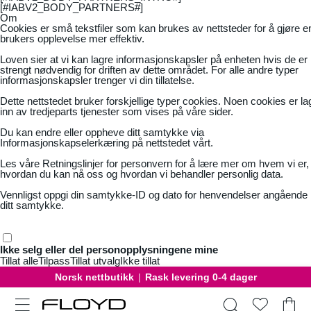
[#IABV2_BODY_PARTNERS#]
Om
Cookies er små tekstfiler som kan brukes av nettsteder for å gjøre e
brukers opplevelse mer effektiv.
Loven sier at vi kan lagre informasjonskapsler på enheten hvis de er
strengt nødvendig for driften av dette området. For alle andre typer
informasjonskapsler trenger vi din tillatelse.
Dette nettstedet bruker forskjellige typer cookies. Noen cookies er la
inn av tredjeparts tjenester som vises på våre sider.
Du kan endre eller oppheve ditt samtykke via
Informasjonskapselerkæring på nettstedet vårt.
Les våre
Retningslinjer for personvern
for å lære mer om hvem vi er,
hvordan du kan nå oss og hvordan vi behandler personlig data.
Vennligst oppgi din samtykke-ID og dato for henvendelser angående
ditt samtykke.
Ikke selg eller del personopplysningene mine
Tillat alle
Tilpass
Tillat utvalg
Ikke tillat
Norsk nettbutikk
|
Rask levering 0-4 dager