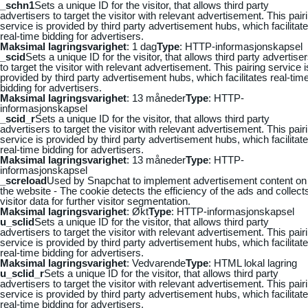
_schn1
Sets a unique ID for the visitor, that allows third party
advertisers to target the visitor with relevant advertisement. This pair
service is provided by third party advertisement hubs, which facilitat
real-time bidding for advertisers.
Maksimal lagringsvarighet
: 1 dag
Type
: HTTP-informasjonskapsel
_scid
Sets a unique ID for the visitor, that allows third party advertise
to target the visitor with relevant advertisement. This pairing service i
provided by third party advertisement hubs, which facilitates real-tim
bidding for advertisers.
Maksimal lagringsvarighet
: 13 måneder
Type
: HTTP-
informasjonskapsel
_scid_r
Sets a unique ID for the visitor, that allows third party
advertisers to target the visitor with relevant advertisement. This pair
service is provided by third party advertisement hubs, which facilitat
real-time bidding for advertisers.
Maksimal lagringsvarighet
: 13 måneder
Type
: HTTP-
informasjonskapsel
_screload
Used by Snapchat to implement advertisement content on
the website - The cookie detects the efficiency of the ads and collect
visitor data for further visitor segmentation.
Maksimal lagringsvarighet
: Økt
Type
: HTTP-informasjonskapsel
u_sclid
Sets a unique ID for the visitor, that allows third party
advertisers to target the visitor with relevant advertisement. This pair
service is provided by third party advertisement hubs, which facilitat
real-time bidding for advertisers.
Maksimal lagringsvarighet
: Vedvarende
Type
: HTML lokal lagring
u_sclid_r
Sets a unique ID for the visitor, that allows third party
advertisers to target the visitor with relevant advertisement. This pair
service is provided by third party advertisement hubs, which facilitat
real-time bidding for advertisers.