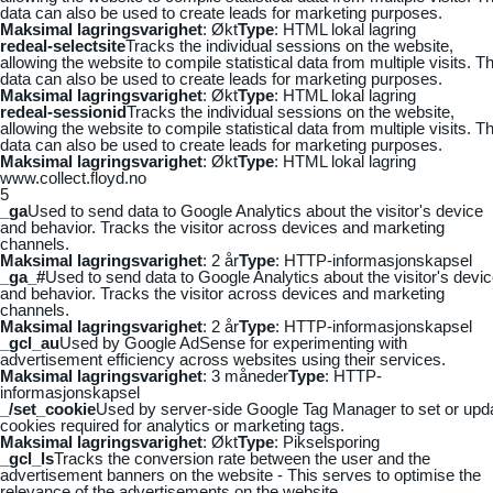
data can also be used to create leads for marketing purposes.
Maksimal lagringsvarighet
: Økt
Type
: HTML lokal lagring
redeal-selectsite
Tracks the individual sessions on the website,
allowing the website to compile statistical data from multiple visits. Th
data can also be used to create leads for marketing purposes.
Maksimal lagringsvarighet
: Økt
Type
: HTML lokal lagring
redeal-sessionid
Tracks the individual sessions on the website,
allowing the website to compile statistical data from multiple visits. Th
data can also be used to create leads for marketing purposes.
Maksimal lagringsvarighet
: Økt
Type
: HTML lokal lagring
www.collect.floyd.no
5
_ga
Used to send data to Google Analytics about the visitor's device
and behavior. Tracks the visitor across devices and marketing
channels.
Maksimal lagringsvarighet
: 2 år
Type
: HTTP-informasjonskapsel
_ga_#
Used to send data to Google Analytics about the visitor's devi
and behavior. Tracks the visitor across devices and marketing
channels.
Maksimal lagringsvarighet
: 2 år
Type
: HTTP-informasjonskapsel
_gcl_au
Used by Google AdSense for experimenting with
advertisement efficiency across websites using their services.
Maksimal lagringsvarighet
: 3 måneder
Type
: HTTP-
informasjonskapsel
_/set_cookie
Used by server-side Google Tag Manager to set or upd
cookies required for analytics or marketing tags.
Maksimal lagringsvarighet
: Økt
Type
: Pikselsporing
_gcl_ls
Tracks the conversion rate between the user and the
advertisement banners on the website - This serves to optimise the
relevance of the advertisements on the website.