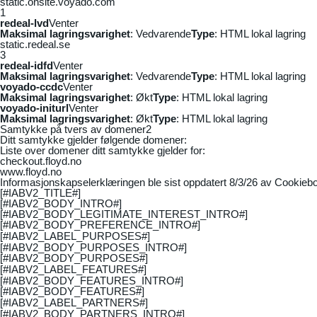
static.onsite.voyado.com
1
redeal-lvd
Venter
Maksimal lagringsvarighet
: Vedvarende
Type
: HTML lokal lagring
static.redeal.se
3
redeal-idfd
Venter
Maksimal lagringsvarighet
: Vedvarende
Type
: HTML lokal lagring
voyado-ccdc
Venter
Maksimal lagringsvarighet
: Økt
Type
: HTML lokal lagring
voyado-initurl
Venter
Maksimal lagringsvarighet
: Økt
Type
: HTML lokal lagring
Samtykke på tvers av domener
2
Ditt samtykke gjelder følgende domener:
Liste over domener ditt samtykke gjelder for:
checkout.floyd.no
www.floyd.no
Informasjonskapselerklæringen ble sist oppdatert 8/3/26 av
Cookiebo
[#IABV2_TITLE#]
[#IABV2_BODY_INTRO#]
[#IABV2_BODY_LEGITIMATE_INTEREST_INTRO#]
[#IABV2_BODY_PREFERENCE_INTRO#]
[#IABV2_LABEL_PURPOSES#]
[#IABV2_BODY_PURPOSES_INTRO#]
[#IABV2_BODY_PURPOSES#]
[#IABV2_LABEL_FEATURES#]
[#IABV2_BODY_FEATURES_INTRO#]
[#IABV2_BODY_FEATURES#]
[#IABV2_LABEL_PARTNERS#]
[#IABV2_BODY_PARTNERS_INTRO#]