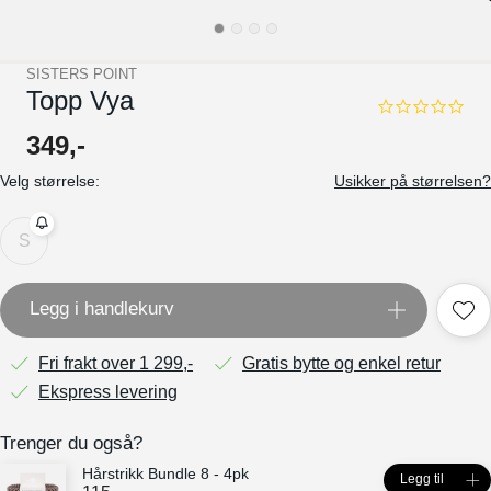
SISTERS POINT
Topp Vya
0.0
star
349
,-
rating
Velg størrelse:
Usikker på størrelsen?
S
Legg i handlekurv
Fri frakt over 1 299,-
Gratis bytte og enkel retur
Ekspress levering
Trenger du også?
Hårstrikk Bundle 8 - 4pk
Legg til