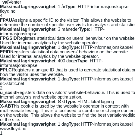
_vaI
Venter
Maksimal lagringsvarighet
: 1 år
Type
: HTTP-informasjonskapsel
floyd.no
4
FPAU
Assigns a specific ID to the visitor. This allows the website to
determine the number of specific user-visits for analysis and statistic
Maksimal lagringsvarighet
: 3 måneder
Type
: HTTP-
informasjonskapsel
FPGSID
Registers statistical data on users' behaviour on the website
Used for internal analytics by the website operator.
Maksimal lagringsvarighet
: 1 dag
Type
: HTTP-informasjonskapsel
FPID
Registers statistical data on users' behaviour on the website.
Used for internal analytics by the website operator.
Maksimal lagringsvarighet
: 400 dager
Type
: HTTP-
informasjonskapsel
FPLC
Registers a unique ID that is used to generate statistical data o
how the visitor uses the website.
Maksimal lagringsvarighet
: 1 dag
Type
: HTTP-informasjonskapsel
sc-static.net
2
u_scsid
Registers data on visitors' website-behaviour. This is used fo
internal analysis and website optimization.
Maksimal lagringsvarighet
: Økt
Type
: HTML lokal lagring
X-AB
This cookie is used by the website’s operator in context with
multi-variate testing. This is a tool used to combine or change conten
on the website. This allows the website to find the best variation/editi
of the site.
Maksimal lagringsvarighet
: 1 dag
Type
: HTTP-informasjonskapsel
www.floyd.no
1