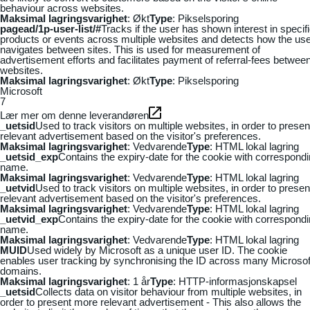
behaviour across websites.
Maksimal lagringsvarighet
: Økt
Type
: Pikselsporing
pagead/1p-user-list/#
Tracks if the user has shown interest in specif
products or events across multiple websites and detects how the us
navigates between sites. This is used for measurement of
advertisement efforts and facilitates payment of referral-fees betwee
websites.
Maksimal lagringsvarighet
: Økt
Type
: Pikselsporing
Microsoft
7
Lær mer om denne leverandøren
_uetsid
Used to track visitors on multiple websites, in order to presen
relevant advertisement based on the visitor's preferences.
Maksimal lagringsvarighet
: Vedvarende
Type
: HTML lokal lagring
_uetsid_exp
Contains the expiry-date for the cookie with correspond
name.
Maksimal lagringsvarighet
: Vedvarende
Type
: HTML lokal lagring
_uetvid
Used to track visitors on multiple websites, in order to presen
relevant advertisement based on the visitor's preferences.
Maksimal lagringsvarighet
: Vedvarende
Type
: HTML lokal lagring
_uetvid_exp
Contains the expiry-date for the cookie with correspond
name.
Maksimal lagringsvarighet
: Vedvarende
Type
: HTML lokal lagring
MUID
Used widely by Microsoft as a unique user ID. The cookie
enables user tracking by synchronising the ID across many Microsof
domains.
Maksimal lagringsvarighet
: 1 år
Type
: HTTP-informasjonskapsel
_uetsid
Collects data on visitor behaviour from multiple websites, in
order to present more relevant advertisement - This also allows the