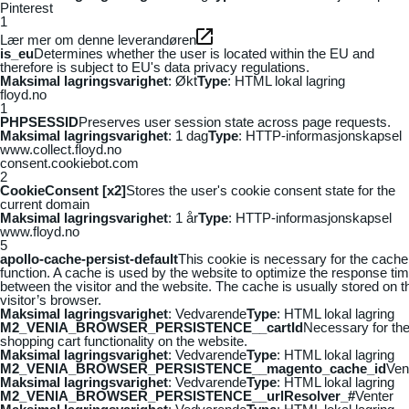
Pinterest
1
Lær mer om denne leverandøren
is_eu
Determines whether the user is located within the EU and
therefore is subject to EU's data privacy regulations.
Maksimal lagringsvarighet
: Økt
Type
: HTML lokal lagring
floyd.no
1
PHPSESSID
Preserves user session state across page requests.
Maksimal lagringsvarighet
: 1 dag
Type
: HTTP-informasjonskapsel
www.collect.floyd.no
consent.cookiebot.com
2
CookieConsent [x2]
Stores the user's cookie consent state for the
current domain
Maksimal lagringsvarighet
: 1 år
Type
: HTTP-informasjonskapsel
www.floyd.no
5
apollo-cache-persist-default
This cookie is necessary for the cache
function. A cache is used by the website to optimize the response ti
between the visitor and the website. The cache is usually stored on t
visitor’s browser.
Maksimal lagringsvarighet
: Vedvarende
Type
: HTML lokal lagring
M2_VENIA_BROWSER_PERSISTENCE__cartId
Necessary for th
shopping cart functionality on the website.
Maksimal lagringsvarighet
: Vedvarende
Type
: HTML lokal lagring
M2_VENIA_BROWSER_PERSISTENCE__magento_cache_id
Ven
Maksimal lagringsvarighet
: Vedvarende
Type
: HTML lokal lagring
M2_VENIA_BROWSER_PERSISTENCE__urlResolver_#
Venter