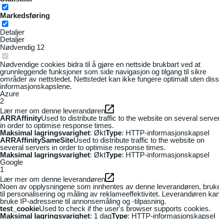
Markedsføring
Detaljer
Detaljer
Nødvendig
12
Nødvendige cookies bidra til å gjøre en nettside brukbart ved at
grunnleggende funksjoner som side navigasjon og tilgang til sikre
områder av nettstedet. Nettstedet kan ikke fungere optimalt uten dis
informasjonskapslene.
Azure
2
Lær mer om denne leverandøren
ARRAffinity
Used to distribute traffic to the website on several serve
in order to optimise response times.
Maksimal lagringsvarighet
: Økt
Type
: HTTP-informasjonskapsel
ARRAffinitySameSite
Used to distribute traffic to the website on
several servers in order to optimise response times.
Maksimal lagringsvarighet
: Økt
Type
: HTTP-informasjonskapsel
Google
1
Lær mer om denne leverandøren
Noen av opplysningene som innhentes av denne leverandøren, bruk
til personalisering og måling av reklameeffektivitet. Leverandøren ka
bruke IP-adressene til annonsemåling og -tilpasning.
test_cookie
Used to check if the user's browser supports cookies.
Maksimal lagringsvarighet
: 1 dag
Type
: HTTP-informasjonskapsel