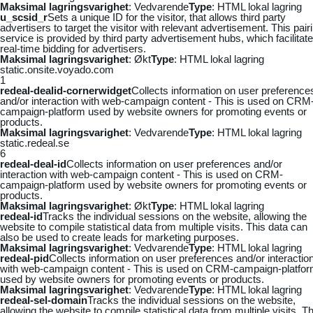
Maksimal lagringsvarighet
: Vedvarende
Type
: HTML lokal lagring
u_scsid_r
Sets a unique ID for the visitor, that allows third party
advertisers to target the visitor with relevant advertisement. This pair
service is provided by third party advertisement hubs, which facilitat
real-time bidding for advertisers.
Maksimal lagringsvarighet
: Økt
Type
: HTML lokal lagring
static.onsite.voyado.com
1
redeal-dealid-cornerwidget
Collects information on user preference
and/or interaction with web-campaign content - This is used on CRM
campaign-platform used by website owners for promoting events or
products.
Maksimal lagringsvarighet
: Vedvarende
Type
: HTML lokal lagring
static.redeal.se
6
redeal-deal-id
Collects information on user preferences and/or
interaction with web-campaign content - This is used on CRM-
campaign-platform used by website owners for promoting events or
products.
Maksimal lagringsvarighet
: Økt
Type
: HTML lokal lagring
redeal-id
Tracks the individual sessions on the website, allowing the
website to compile statistical data from multiple visits. This data can
also be used to create leads for marketing purposes.
Maksimal lagringsvarighet
: Vedvarende
Type
: HTML lokal lagring
redeal-pid
Collects information on user preferences and/or interactio
with web-campaign content - This is used on CRM-campaign-platfo
used by website owners for promoting events or products.
Maksimal lagringsvarighet
: Vedvarende
Type
: HTML lokal lagring
redeal-sel-domain
Tracks the individual sessions on the website,
allowing the website to compile statistical data from multiple visits. Th