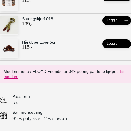
115
,-
Satengskjerf 018
Legg til
199
,-
Hårklype Love 5cm
Legg til
115
,-
Medlemmer av FLOYD Friends får 349 poeng på dette kjøpet.
Bli
medlem
Passform
Rett
Sammensetning
95% polyester, 5% elastan