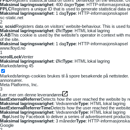
FPID
Registers statistical data on users' behaviour on the website. Us
Maksimal lagringsvarighet
: 400 dager
Type
: HTTP-informasjonskap
FPLC
Registers a unique ID that is used to generate statistical data 
Maksimal lagringsvarighet
: 1 dag
Type
: HTTP-informasjonskapsel
sc-static.net
2
u_scsid
Registers data on visitors' website-behaviour. This is used fo
Maksimal lagringsvarighet
: Økt
Type
: HTML lokal lagring
X-AB
This cookie is used by the website’s operator in context with mul
of the site.
Maksimal lagringsvarighet
: 1 dag
Type
: HTTP-informasjonskapsel
www.floyd.no
1
scrollLock
Venter
Maksimal lagringsvarighet
: Økt
Type
: HTML lokal lagring
Markedsføring
45
Markedsførings-cookies brukes til å spore besøkende på nettsteder. 
annonsører.
Meta Platforms, Inc.
3
Lær mer om denne leverandøren
lastExternalReferrer
Detects how the user reached the website by re
Maksimal lagringsvarighet
: Vedvarende
Type
: HTML lokal lagring
lastExternalReferrerTime
Detects how the user reached the website 
Maksimal lagringsvarighet
: Vedvarende
Type
: HTML lokal lagring
_fbp
Used by Facebook to deliver a series of advertisement products s
Maksimal lagringsvarighet
: 3 måneder
Type
: HTTP-informasjonska
Google
2