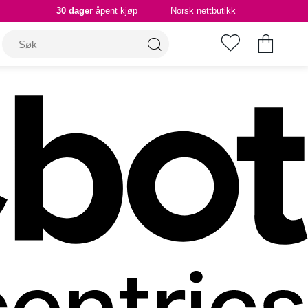
30 dager
åpent kjøp
Norsk nettbutikk