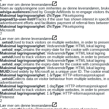
Lær mer om denne leverandøren
Noen av opplysningene som innhentes av denne leverandøren, brukes t
ads/ga-audiences
Used by Google AdWords to re-engage visitors that
Maksimal lagringsvarighet
: Økt
Type
: Pikselsporing
pagead/1p-user-list/#
Tracks if the user has shown interest in speci
advertisement efforts and facilitates payment of referral-fees betwee
Maksimal lagringsvarighet
: Økt
Type
: Pikselsporing
Microsoft
7
Lær mer om denne leverandøren
_uetsid
Used to track visitors on multiple websites, in order to prese
Maksimal lagringsvarighet
: Vedvarende
Type
: HTML lokal lagring
_uetsid_exp
Contains the expiry-date for the cookie with correspond
Maksimal lagringsvarighet
: Vedvarende
Type
: HTML lokal lagring
_uetvid
Used to track visitors on multiple websites, in order to prese
Maksimal lagringsvarighet
: Vedvarende
Type
: HTML lokal lagring
_uetvid_exp
Contains the expiry-date for the cookie with correspond
Maksimal lagringsvarighet
: Vedvarende
Type
: HTML lokal lagring
MUID
Used widely by Microsoft as a unique user ID. The cookie ena
Maksimal lagringsvarighet
: 1 år
Type
: HTTP-informasjonskapsel
_uetsid
Collects data on visitor behaviour from multiple websites, in
advertisement.
Maksimal lagringsvarighet
: 1 dag
Type
: HTTP-informasjonskapsel
_uetvid
Used to track visitors on multiple websites, in order to prese
Maksimal lagringsvarighet
: 1 år
Type
: HTTP-informasjonskapsel
Pinterest
2
Lær mer om denne leverandøren