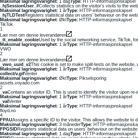
Maksimal lagringsvarighet
: 1 dag
Type
: HTTP-informasjonskapsel
_hjSessionUser_#
Collects statistics on the visitor's visits to the
Maksimal lagringsvarighet
: 1 år
Type
: HTTP-informasjonskapsel
_hjTLDTest
Registers statistical data on users' behaviour on the webs
Maksimal lagringsvarighet
: Økt
Type
: HTTP-informasjonskapsel
TikTok
1
Lær mer om denne leverandøren
_tt_enable_cookie
Used by the social networking service, TikTok, fo
Maksimal lagringsvarighet
: 1 år
Type
: HTTP-informasjonskapsel
VWO
2
Lær mer om denne leverandøren
_vwo_uuid_v2
This cookie is set to make split-tests on the website,
Maksimal lagringsvarighet
: 1 år
Type
: HTTP-informasjonskapsel
collect/v.gif
Venter
Maksimal lagringsvarighet
: Økt
Type
: Pikselsporing
assets.voyado.com
2
_va
Contains an visitor ID. This is used to identify the visitor upon re-
Maksimal lagringsvarighet
: 1 år
Type
: HTTP-informasjonskapsel
_vaI
Venter
Maksimal lagringsvarighet
: 1 år
Type
: HTTP-informasjonskapsel
floyd.no
4
FPAU
Assigns a specific ID to the visitor. This allows the website to 
Maksimal lagringsvarighet
: 3 måneder
Type
: HTTP-informasjonska
FPGSID
Registers statistical data on users' behaviour on the website.
Maksimal lagringsvarighet
: 1 dag
Type
: HTTP-informasjonskapsel