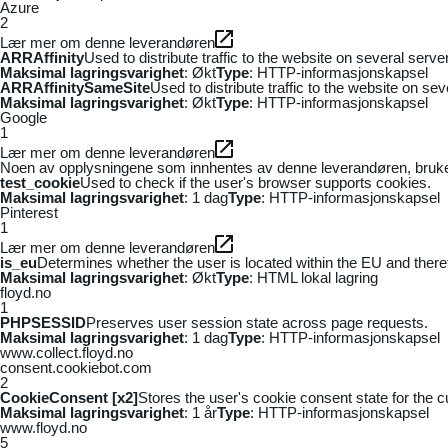
Azure
2
Lær mer om denne leverandøren
ARRAffinity
Used to distribute traffic to the website on several serv
Maksimal lagringsvarighet
: Økt
Type
: HTTP-informasjonskapsel
ARRAffinitySameSite
Used to distribute traffic to the website on se
Maksimal lagringsvarighet
: Økt
Type
: HTTP-informasjonskapsel
Google
1
Lær mer om denne leverandøren
Noen av opplysningene som innhentes av denne leverandøren, brukes t
test_cookie
Used to check if the user's browser supports cookies.
Maksimal lagringsvarighet
: 1 dag
Type
: HTTP-informasjonskapsel
Pinterest
1
Lær mer om denne leverandøren
is_eu
Determines whether the user is located within the EU and theref
Maksimal lagringsvarighet
: Økt
Type
: HTML lokal lagring
floyd.no
1
PHPSESSID
Preserves user session state across page requests.
Maksimal lagringsvarighet
: 1 dag
Type
: HTTP-informasjonskapsel
www.collect.floyd.no
consent.cookiebot.com
2
CookieConsent [x2]
Stores the user's cookie consent state for the 
Maksimal lagringsvarighet
: 1 år
Type
: HTTP-informasjonskapsel
www.floyd.no
5