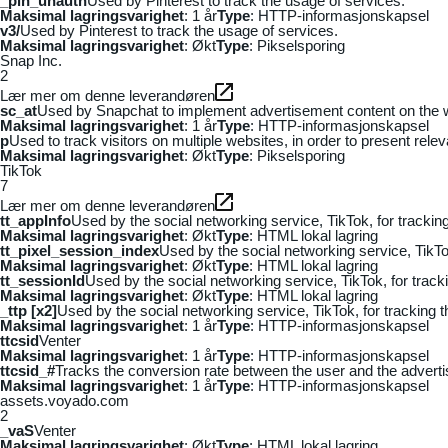
_pin_unauth
Used by Pinterest to track the usage of services.
Maksimal lagringsvarighet
: 1 år
Type
: HTTP-informasjonskapsel
v3/
Used by Pinterest to track the usage of services.
Maksimal lagringsvarighet
: Økt
Type
: Pikselsporing
Snap Inc.
2
Lær mer om denne leverandøren
sc_at
Used by Snapchat to implement advertisement content on the webs
Maksimal lagringsvarighet
: 1 år
Type
: HTTP-informasjonskapsel
p
Used to track visitors on multiple websites, in order to present rele
Maksimal lagringsvarighet
: Økt
Type
: Pikselsporing
TikTok
7
Lær mer om denne leverandøren
tt_appInfo
Used by the social networking service, TikTok, for tracki
Maksimal lagringsvarighet
: Økt
Type
: HTML lokal lagring
tt_pixel_session_index
Used by the social networking service, TikTo
Maksimal lagringsvarighet
: Økt
Type
: HTML lokal lagring
tt_sessionId
Used by the social networking service, TikTok, for trac
Maksimal lagringsvarighet
: Økt
Type
: HTML lokal lagring
_ttp [x2]
Used by the social networking service, TikTok, for tracking
Maksimal lagringsvarighet
: 1 år
Type
: HTTP-informasjonskapsel
ttcsid
Venter
Maksimal lagringsvarighet
: 1 år
Type
: HTTP-informasjonskapsel
ttcsid_#
Tracks the conversion rate between the user and the adverti
Maksimal lagringsvarighet
: 1 år
Type
: HTTP-informasjonskapsel
assets.voyado.com
2
_vaS
Venter
Maksimal lagringsvarighet
: Økt
Type
: HTML lokal lagring