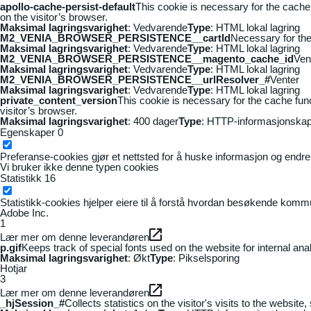
apollo-cache-persist-default
This cookie is necessary for the cache
on the visitor’s browser.
Maksimal lagringsvarighet
: Vedvarende
Type
: HTML lokal lagring
M2_VENIA_BROWSER_PERSISTENCE__cartId
Necessary for the 
Maksimal lagringsvarighet
: Vedvarende
Type
: HTML lokal lagring
M2_VENIA_BROWSER_PERSISTENCE__magento_cache_id
Ven
Maksimal lagringsvarighet
: Vedvarende
Type
: HTML lokal lagring
M2_VENIA_BROWSER_PERSISTENCE__urlResolver_#
Venter
Maksimal lagringsvarighet
: Vedvarende
Type
: HTML lokal lagring
private_content_version
This cookie is necessary for the cache fun
visitor’s browser.
Maksimal lagringsvarighet
: 400 dager
Type
: HTTP-informasjonskap
Egenskaper
0
Preferanse-cookies gjør et nettsted for å huske informasjon og endrer 
Vi bruker ikke denne typen cookies
Statistikk
16
Statistikk-cookies hjelper eiere til å forstå hvordan besøkende kom
Adobe Inc.
1
Lær mer om denne leverandøren
p.gif
Keeps track of special fonts used on the website for internal anal
Maksimal lagringsvarighet
: Økt
Type
: Pikselsporing
Hotjar
3
Lær mer om denne leverandøren
_hjSession_#
Collects statistics on the visitor's visits to the webs