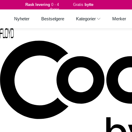
Rask levering
0 - 4
Gratis
bytte
dager
Nyheter
Bestselgere
Kategorier
Merker