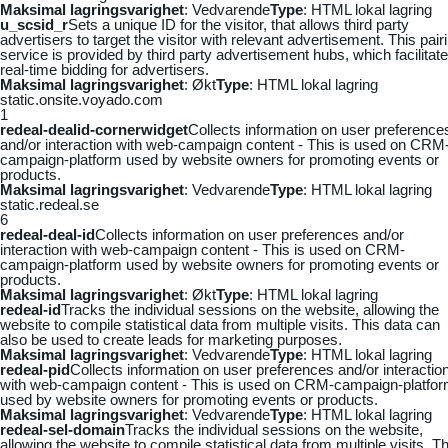
Maksimal lagringsvarighet
: Vedvarende
Type
: HTML lokal lagring
u_scsid_r
Sets a unique ID for the visitor, that allows third party
advertisers to target the visitor with relevant advertisement. This pair
service is provided by third party advertisement hubs, which facilitat
real-time bidding for advertisers.
Maksimal lagringsvarighet
: Økt
Type
: HTML lokal lagring
static.onsite.voyado.com
1
redeal-dealid-cornerwidget
Collects information on user preference
and/or interaction with web-campaign content - This is used on CRM
campaign-platform used by website owners for promoting events or
products.
Maksimal lagringsvarighet
: Vedvarende
Type
: HTML lokal lagring
static.redeal.se
6
redeal-deal-id
Collects information on user preferences and/or
interaction with web-campaign content - This is used on CRM-
campaign-platform used by website owners for promoting events or
products.
Maksimal lagringsvarighet
: Økt
Type
: HTML lokal lagring
redeal-id
Tracks the individual sessions on the website, allowing the
website to compile statistical data from multiple visits. This data can
also be used to create leads for marketing purposes.
Maksimal lagringsvarighet
: Vedvarende
Type
: HTML lokal lagring
redeal-pid
Collects information on user preferences and/or interactio
with web-campaign content - This is used on CRM-campaign-platfo
used by website owners for promoting events or products.
Maksimal lagringsvarighet
: Vedvarende
Type
: HTML lokal lagring
redeal-sel-domain
Tracks the individual sessions on the website,
allowing the website to compile statistical data from multiple visits. Th