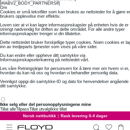
[#IABV2_BODY_PARTNERS#]
Om
Cookies er små tekstfiler som kan brukes av nettsteder for å gjøre e
brukers opplevelse mer effektiv.
Loven sier at vi kan lagre informasjonskapsler på enheten hvis de er
strengt nødvendig for driften av dette området. For alle andre typer
informasjonskapsler trenger vi din tillatelse.
Dette nettstedet bruker forskjellige typer cookies. Noen cookies er la
inn av tredjeparts tjenester som vises på våre sider.
Du kan endre eller oppheve ditt samtykke via
Informasjonskapselerkæring på nettstedet vårt.
Les våre
Retningslinjer for personvern
for å lære mer om hvem vi er,
hvordan du kan nå oss og hvordan vi behandler personlig data.
Vennligst oppgi din samtykke-ID og dato for henvendelser angående
ditt samtykke.
Ikke selg eller del personopplysningene mine
Tillat alle
Tilpass
Tillat utvalg
Ikke tillat
Norsk nettbutikk
|
Rask levering 0-4 dager