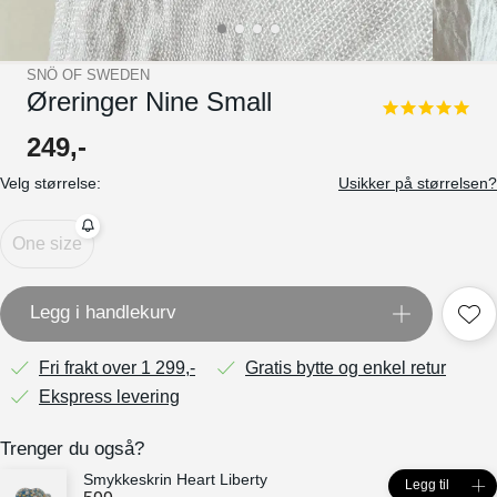
SNÖ OF SWEDEN
Øreringer Nine Small
5.0
star
249
,-
rating
Velg størrelse:
Usikker på størrelsen?
One size
Legg i handlekurv
Fri frakt over 1 299,-
Gratis bytte og enkel retur
Ekspress levering
Trenger du også?
Smykkeskrin Heart Liberty
Legg til