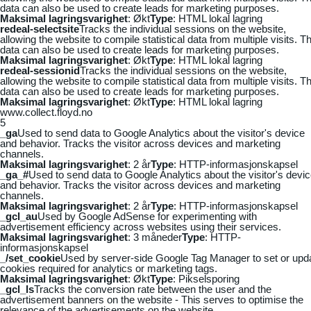
data can also be used to create leads for marketing purposes.
Maksimal lagringsvarighet
: Økt
Type
: HTML lokal lagring
redeal-selectsite
Tracks the individual sessions on the website,
allowing the website to compile statistical data from multiple visits. Th
data can also be used to create leads for marketing purposes.
Maksimal lagringsvarighet
: Økt
Type
: HTML lokal lagring
redeal-sessionid
Tracks the individual sessions on the website,
allowing the website to compile statistical data from multiple visits. Th
data can also be used to create leads for marketing purposes.
Maksimal lagringsvarighet
: Økt
Type
: HTML lokal lagring
www.collect.floyd.no
5
_ga
Used to send data to Google Analytics about the visitor's device
and behavior. Tracks the visitor across devices and marketing
channels.
Maksimal lagringsvarighet
: 2 år
Type
: HTTP-informasjonskapsel
_ga_#
Used to send data to Google Analytics about the visitor's devi
and behavior. Tracks the visitor across devices and marketing
channels.
Maksimal lagringsvarighet
: 2 år
Type
: HTTP-informasjonskapsel
_gcl_au
Used by Google AdSense for experimenting with
advertisement efficiency across websites using their services.
Maksimal lagringsvarighet
: 3 måneder
Type
: HTTP-
informasjonskapsel
_/set_cookie
Used by server-side Google Tag Manager to set or upd
cookies required for analytics or marketing tags.
Maksimal lagringsvarighet
: Økt
Type
: Pikselsporing
_gcl_ls
Tracks the conversion rate between the user and the
advertisement banners on the website - This serves to optimise the
relevance of the advertisements on the website.