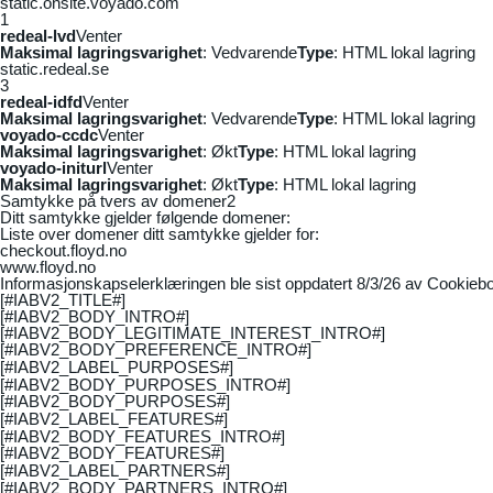
static.onsite.voyado.com
1
redeal-lvd
Venter
Maksimal lagringsvarighet
: Vedvarende
Type
: HTML lokal lagring
static.redeal.se
3
redeal-idfd
Venter
Maksimal lagringsvarighet
: Vedvarende
Type
: HTML lokal lagring
voyado-ccdc
Venter
Maksimal lagringsvarighet
: Økt
Type
: HTML lokal lagring
voyado-initurl
Venter
Maksimal lagringsvarighet
: Økt
Type
: HTML lokal lagring
Samtykke på tvers av domener
2
Ditt samtykke gjelder følgende domener:
Liste over domener ditt samtykke gjelder for:
checkout.floyd.no
www.floyd.no
Informasjonskapselerklæringen ble sist oppdatert 8/3/26 av
Cookiebo
[#IABV2_TITLE#]
[#IABV2_BODY_INTRO#]
[#IABV2_BODY_LEGITIMATE_INTEREST_INTRO#]
[#IABV2_BODY_PREFERENCE_INTRO#]
[#IABV2_LABEL_PURPOSES#]
[#IABV2_BODY_PURPOSES_INTRO#]
[#IABV2_BODY_PURPOSES#]
[#IABV2_LABEL_FEATURES#]
[#IABV2_BODY_FEATURES_INTRO#]
[#IABV2_BODY_FEATURES#]
[#IABV2_LABEL_PARTNERS#]
[#IABV2_BODY_PARTNERS_INTRO#]