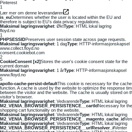
Pinterest
1
Lær mer om denne leverandøren
is_eu
Determines whether the user is located within the EU and
therefore is subject to EU's data privacy regulations.
Maksimal lagringsvarighet
: Økt
Type
: HTML lokal lagring
floyd.no
1
PHPSESSID
Preserves user session state across page requests.
Maksimal lagringsvarighet
: 1 dag
Type
: HTTP-informasjonskapsel
www.collect.floyd.no
consent.cookiebot.com
2
CookieConsent [x2]
Stores the user's cookie consent state for the
current domain
Maksimal lagringsvarighet
: 1 år
Type
: HTTP-informasjonskapsel
www.floyd.no
5
apollo-cache-persist-default
This cookie is necessary for the cache
function. A cache is used by the website to optimize the response ti
between the visitor and the website. The cache is usually stored on t
visitor’s browser.
Maksimal lagringsvarighet
: Vedvarende
Type
: HTML lokal lagring
M2_VENIA_BROWSER_PERSISTENCE__cartId
Necessary for th
shopping cart functionality on the website.
Maksimal lagringsvarighet
: Vedvarende
Type
: HTML lokal lagring
M2_VENIA_BROWSER_PERSISTENCE__magento_cache_id
Ven
Maksimal lagringsvarighet
: Vedvarende
Type
: HTML lokal lagring
M2_VENIA_BROWSER_PERSISTENCE__urlResolver_#
Venter