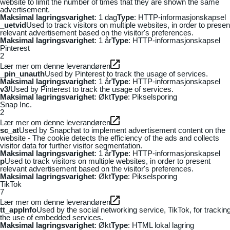
website to limit the number of times that they are shown the same
advertisement.
Maksimal lagringsvarighet
: 1 dag
Type
: HTTP-informasjonskapsel
_uetvid
Used to track visitors on multiple websites, in order to presen
relevant advertisement based on the visitor's preferences.
Maksimal lagringsvarighet
: 1 år
Type
: HTTP-informasjonskapsel
Pinterest
2
Lær mer om denne leverandøren
_pin_unauth
Used by Pinterest to track the usage of services.
Maksimal lagringsvarighet
: 1 år
Type
: HTTP-informasjonskapsel
v3/
Used by Pinterest to track the usage of services.
Maksimal lagringsvarighet
: Økt
Type
: Pikselsporing
Snap Inc.
2
Lær mer om denne leverandøren
sc_at
Used by Snapchat to implement advertisement content on the
website - The cookie detects the efficiency of the ads and collects
visitor data for further visitor segmentation.
Maksimal lagringsvarighet
: 1 år
Type
: HTTP-informasjonskapsel
p
Used to track visitors on multiple websites, in order to present
relevant advertisement based on the visitor's preferences.
Maksimal lagringsvarighet
: Økt
Type
: Pikselsporing
TikTok
7
Lær mer om denne leverandøren
tt_appInfo
Used by the social networking service, TikTok, for trackin
the use of embedded services.
Maksimal lagringsvarighet
: Økt
Type
: HTML lokal lagring