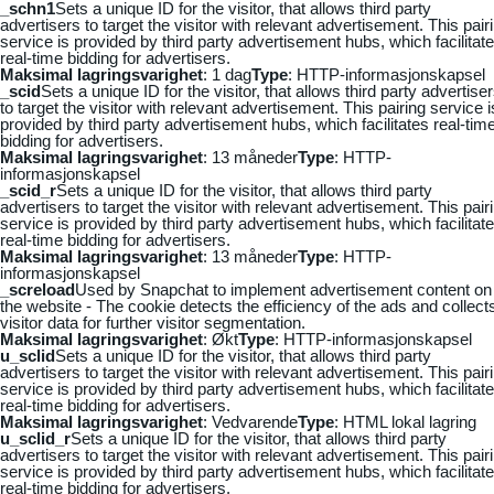
_schn1
Sets a unique ID for the visitor, that allows third party
advertisers to target the visitor with relevant advertisement. This pair
service is provided by third party advertisement hubs, which facilitat
real-time bidding for advertisers.
Maksimal lagringsvarighet
: 1 dag
Type
: HTTP-informasjonskapsel
_scid
Sets a unique ID for the visitor, that allows third party advertise
to target the visitor with relevant advertisement. This pairing service i
provided by third party advertisement hubs, which facilitates real-tim
bidding for advertisers.
Maksimal lagringsvarighet
: 13 måneder
Type
: HTTP-
informasjonskapsel
_scid_r
Sets a unique ID for the visitor, that allows third party
advertisers to target the visitor with relevant advertisement. This pair
service is provided by third party advertisement hubs, which facilitat
real-time bidding for advertisers.
Maksimal lagringsvarighet
: 13 måneder
Type
: HTTP-
informasjonskapsel
_screload
Used by Snapchat to implement advertisement content on
the website - The cookie detects the efficiency of the ads and collect
visitor data for further visitor segmentation.
Maksimal lagringsvarighet
: Økt
Type
: HTTP-informasjonskapsel
u_sclid
Sets a unique ID for the visitor, that allows third party
advertisers to target the visitor with relevant advertisement. This pair
service is provided by third party advertisement hubs, which facilitat
real-time bidding for advertisers.
Maksimal lagringsvarighet
: Vedvarende
Type
: HTML lokal lagring
u_sclid_r
Sets a unique ID for the visitor, that allows third party
advertisers to target the visitor with relevant advertisement. This pair
service is provided by third party advertisement hubs, which facilitat
real-time bidding for advertisers.