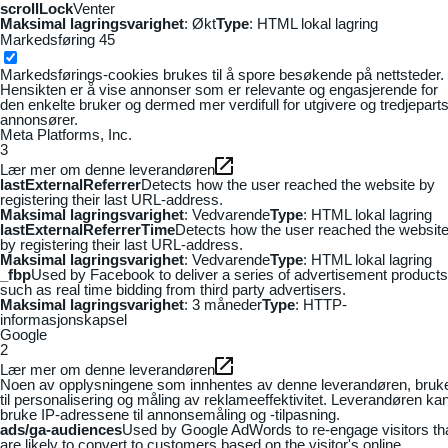
scrollLock
Venter
Maksimal lagringsvarighet
: Økt
Type
: HTML lokal lagring
Markedsføring
45
Markedsførings-cookies brukes til å spore besøkende på nettsteder.
Hensikten er å vise annonser som er relevante og engasjerende for
den enkelte bruker og dermed mer verdifull for utgivere og tredjepart
annonsører.
Meta Platforms, Inc.
3
Lær mer om denne leverandøren
lastExternalReferrer
Detects how the user reached the website by
registering their last URL-address.
Maksimal lagringsvarighet
: Vedvarende
Type
: HTML lokal lagring
lastExternalReferrerTime
Detects how the user reached the websit
by registering their last URL-address.
Maksimal lagringsvarighet
: Vedvarende
Type
: HTML lokal lagring
_fbp
Used by Facebook to deliver a series of advertisement products
such as real time bidding from third party advertisers.
Maksimal lagringsvarighet
: 3 måneder
Type
: HTTP-
informasjonskapsel
Google
2
Lær mer om denne leverandøren
Noen av opplysningene som innhentes av denne leverandøren, bruk
til personalisering og måling av reklameeffektivitet. Leverandøren ka
bruke IP-adressene til annonsemåling og -tilpasning.
ads/ga-audiences
Used by Google AdWords to re-engage visitors th
are likely to convert to customers based on the visitor's online