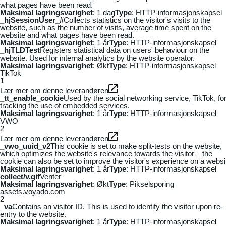
what pages have been read.
Maksimal lagringsvarighet
: 1 dag
Type
: HTTP-informasjonskapsel
_hjSessionUser_#
Collects statistics on the visitor's visits to the
website, such as the number of visits, average time spent on the
website and what pages have been read.
Maksimal lagringsvarighet
: 1 år
Type
: HTTP-informasjonskapsel
_hjTLDTest
Registers statistical data on users' behaviour on the
website. Used for internal analytics by the website operator.
Maksimal lagringsvarighet
: Økt
Type
: HTTP-informasjonskapsel
TikTok
1
Lær mer om denne leverandøren
_tt_enable_cookie
Used by the social networking service, TikTok, fo
tracking the use of embedded services.
Maksimal lagringsvarighet
: 1 år
Type
: HTTP-informasjonskapsel
VWO
2
Lær mer om denne leverandøren
_vwo_uuid_v2
This cookie is set to make split-tests on the website,
which optimizes the website's relevance towards the visitor – the
cookie can also be set to improve the visitor's experience on a websi
Maksimal lagringsvarighet
: 1 år
Type
: HTTP-informasjonskapsel
collect/v.gif
Venter
Maksimal lagringsvarighet
: Økt
Type
: Pikselsporing
assets.voyado.com
2
_va
Contains an visitor ID. This is used to identify the visitor upon re-
entry to the website.
Maksimal lagringsvarighet
: 1 år
Type
: HTTP-informasjonskapsel