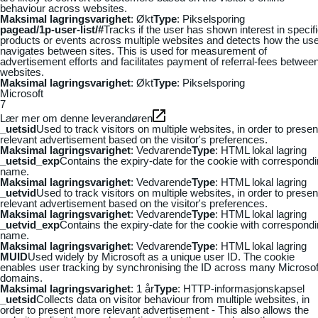
behaviour across websites.
Maksimal lagringsvarighet
: Økt
Type
: Pikselsporing
pagead/1p-user-list/#
Tracks if the user has shown interest in specif
products or events across multiple websites and detects how the us
navigates between sites. This is used for measurement of
advertisement efforts and facilitates payment of referral-fees betwee
websites.
Maksimal lagringsvarighet
: Økt
Type
: Pikselsporing
Microsoft
7
Lær mer om denne leverandøren
_uetsid
Used to track visitors on multiple websites, in order to presen
relevant advertisement based on the visitor's preferences.
Maksimal lagringsvarighet
: Vedvarende
Type
: HTML lokal lagring
_uetsid_exp
Contains the expiry-date for the cookie with correspond
name.
Maksimal lagringsvarighet
: Vedvarende
Type
: HTML lokal lagring
_uetvid
Used to track visitors on multiple websites, in order to presen
relevant advertisement based on the visitor's preferences.
Maksimal lagringsvarighet
: Vedvarende
Type
: HTML lokal lagring
_uetvid_exp
Contains the expiry-date for the cookie with correspond
name.
Maksimal lagringsvarighet
: Vedvarende
Type
: HTML lokal lagring
MUID
Used widely by Microsoft as a unique user ID. The cookie
enables user tracking by synchronising the ID across many Microsof
domains.
Maksimal lagringsvarighet
: 1 år
Type
: HTTP-informasjonskapsel
_uetsid
Collects data on visitor behaviour from multiple websites, in
order to present more relevant advertisement - This also allows the