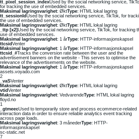
tt_pixel_session_index
Used by the social networking service, TikTo
for tracking the use of embedded services.
Maksimal lagringsvarighet
: Økt
Type
: HTML lokal lagring
tt_sessionId
Used by the social networking service, TikTok, for track
the use of embedded services.
Maksimal lagringsvarighet
: Økt
Type
: HTML lokal lagring
_ttp [x2]
Used by the social networking service, TikTok, for tracking t
use of embedded services.
Maksimal lagringsvarighet
: 1 år
Type
: HTTP-informasjonskapsel
ttcsid
Venter
Maksimal lagringsvarighet
: 1 år
Type
: HTTP-informasjonskapsel
ttcsid_#
Tracks the conversion rate between the user and the
advertisement banners on the website - This serves to optimise the
relevance of the advertisements on the website.
Maksimal lagringsvarighet
: 1 år
Type
: HTTP-informasjonskapsel
assets.voyado.com
2
_vaS
Venter
Maksimal lagringsvarighet
: Økt
Type
: HTML lokal lagring
vtid
Venter
Maksimal lagringsvarighet
: Vedvarende
Type
: HTML lokal lagring
floyd.no
1
_gtmeec
Used to temporarily store and process ecommerce-related
interaction data in order to ensure reliable analytics event tracking
across page loads.
Maksimal lagringsvarighet
: 3 måneder
Type
: HTTP-
informasjonskapsel
sc-static.net
7