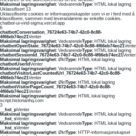
Maksimal lagringsvarighet
: Vedvarende
Type
: HTML lokal lagring
Uklassifisert
13
Uklassifiserte cookies er informasjonskapsler som vi er i ferd med å
klassifisere, sammen med leverandørene av enkelte cookies.
chatbot-ui-virid-sigma.vercel.app
6
chatbotConversation_76724e63-74b7-42c0-8c88-
4f66eb74ec21
Venter
Maksimal lagringsvarighet
: Vedvarende
Type
: HTML lokal lagring
chatbotOpenState_76724e63-74b7-42c0-8c88-4f66eb74ec21
Vente
Maksimal lagringsvarighet
: Vedvarende
Type
: HTML lokal lagring
chatbotSessionId_76724e63-74b7-42c0-8c88-4f66eb74ec21
Venter
Maksimal lagringsvarighet
: Økt
Type
: HTML lokal lagring
chatbotUserId
Venter
Maksimal lagringsvarighet
: Vedvarende
Type
: HTML lokal lagring
chatbotVisitorLastCountedUrl_76724e63-74b7-42c0-8c88-
4f66eb74ec21
Venter
Maksimal lagringsvarighet
: Økt
Type
: HTML lokal lagring
chatbotVisitorPageCount_76724e63-74b7-42c0-8c88-
4f66eb74ec21
Venter
Maksimal lagringsvarighet
: Økt
Type
: HTML lokal lagring
script.historianhq.com
3
__hst_p
Venter
Maksimal lagringsvarighet
: Vedvarende
Type
: HTML lokal lagring
__hst_s
Venter
Maksimal lagringsvarighet
: Vedvarende
Type
: HTML lokal lagring
__hst_s
Venter
Maksimal lagringsvarighet
: Økt
Type
: HTTP-informasjonskapsel