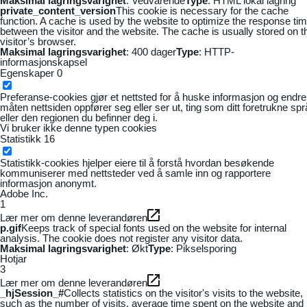
Maksimal lagringsvarighet
: Vedvarende
Type
: HTML lokal lagring
private_content_version
This cookie is necessary for the cache
function. A cache is used by the website to optimize the response ti
between the visitor and the website. The cache is usually stored on t
visitor’s browser.
Maksimal lagringsvarighet
: 400 dager
Type
: HTTP-
informasjonskapsel
Egenskaper
0
Preferanse-cookies gjør et nettsted for å huske informasjon og endre
måten nettsiden oppfører seg eller ser ut, ting som ditt foretrukne sp
eller den regionen du befinner deg i.
Vi bruker ikke denne typen cookies
Statistikk
16
Statistikk-cookies hjelper eiere til å forstå hvordan besøkende
kommuniserer med nettsteder ved å samle inn og rapportere
informasjon anonymt.
Adobe Inc.
1
Lær mer om denne leverandøren
p.gif
Keeps track of special fonts used on the website for internal
analysis. The cookie does not register any visitor data.
Maksimal lagringsvarighet
: Økt
Type
: Pikselsporing
Hotjar
3
Lær mer om denne leverandøren
_hjSession_#
Collects statistics on the visitor's visits to the website,
such as the number of visits, average time spent on the website and