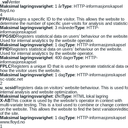
_vaI
Venter
Maksimal lagringsvarighet
: 1 år
Type
: HTTP-informasjonskapsel
floyd.no
4
FPAU
Assigns a specific ID to the visitor. This allows the website to
determine the number of specific user-visits for analysis and statistic
Maksimal lagringsvarighet
: 3 måneder
Type
: HTTP-
informasjonskapsel
FPGSID
Registers statistical data on users' behaviour on the website
Used for internal analytics by the website operator.
Maksimal lagringsvarighet
: 1 dag
Type
: HTTP-informasjonskapsel
FPID
Registers statistical data on users' behaviour on the website.
Used for internal analytics by the website operator.
Maksimal lagringsvarighet
: 400 dager
Type
: HTTP-
informasjonskapsel
FPLC
Registers a unique ID that is used to generate statistical data o
how the visitor uses the website.
Maksimal lagringsvarighet
: 1 dag
Type
: HTTP-informasjonskapsel
sc-static.net
2
u_scsid
Registers data on visitors' website-behaviour. This is used fo
internal analysis and website optimization.
Maksimal lagringsvarighet
: Økt
Type
: HTML lokal lagring
X-AB
This cookie is used by the website’s operator in context with
multi-variate testing. This is a tool used to combine or change conten
on the website. This allows the website to find the best variation/editi
of the site.
Maksimal lagringsvarighet
: 1 dag
Type
: HTTP-informasjonskapsel
www.floyd.no
1