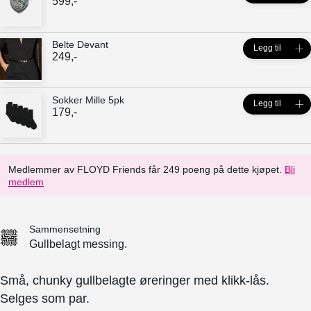
599
,-
Belte Devant
Legg til
249
,-
Sokker Mille 5pk
Legg til
179
,-
Medlemmer av FLOYD Friends får 249 poeng på dette kjøpet.
Bli
medlem
Sammensetning
Gullbelagt messing.
Små, chunky gullbelagte øreringer med klikk-lås.
Selges som par.