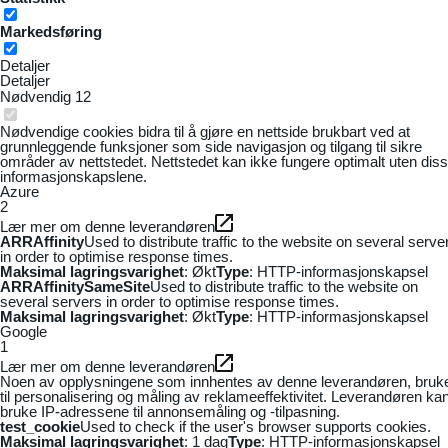
Markedsføring
Detaljer
Detaljer
Nødvendig
12
Nødvendige cookies bidra til å gjøre en nettside brukbart ved at
grunnleggende funksjoner som side navigasjon og tilgang til sikre
områder av nettstedet. Nettstedet kan ikke fungere optimalt uten dis
informasjonskapslene.
Azure
2
Lær mer om denne leverandøren
ARRAffinity
Used to distribute traffic to the website on several serve
in order to optimise response times.
Maksimal lagringsvarighet
: Økt
Type
: HTTP-informasjonskapsel
ARRAffinitySameSite
Used to distribute traffic to the website on
several servers in order to optimise response times.
Maksimal lagringsvarighet
: Økt
Type
: HTTP-informasjonskapsel
Google
1
Lær mer om denne leverandøren
Noen av opplysningene som innhentes av denne leverandøren, bruk
til personalisering og måling av reklameeffektivitet. Leverandøren ka
bruke IP-adressene til annonsemåling og -tilpasning.
test_cookie
Used to check if the user's browser supports cookies.
Maksimal lagringsvarighet
: 1 dag
Type
: HTTP-informasjonskapsel